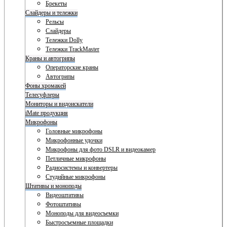
Брекеты
Слайдеры и тележки
Рельсы
Слайдеры
Тележки Dolly
Тележки TrackMaster
Краны и автогрипы
Операторские краны
Автогрипы
Фоны хромакей
Телесуфлеры
Мониторы и видоискатели
iMate продукция
Микрофоны
Головные микрофоны
Микрофонные удочки
Микрофоны для фото DSLR и видеокамер
Петличные микрофоны
Радиосистемы и конвертеры
Студийные микрофоны
Штативы и моноподы
Видеоштативы
Фотоштативы
Моноподы для видеосъемки
Быстросъемные площадки