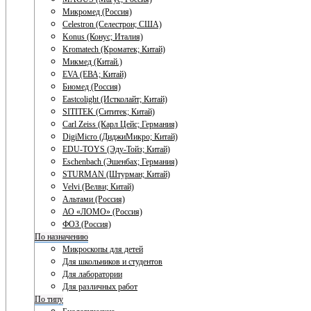
Микромед (Россия)
Celestron (Селестрон; США)
Konus (Конус; Италия)
Kromatech (Кроматек; Китай)
Микмед (Китай.)
EVA (ЕВА; Китай)
Биомед (Россия)
Eastcolight (Истколайт; Китай)
SITITEK (Сититек; Китай)
Carl Zeiss (Карл Цейс; Германия)
DigiMicro (ДиджиМикро; Китай)
EDU-TOYS (Эду-Тойз; Китай)
Eschenbach (Эшенбах; Германия)
STURMAN (Штурман; Китай)
Velvi (Велви; Китай)
Альтами (Россия)
АО «ЛОМО» (Россия)
ФОЗ (Россия)
По назначению
Микроскопы для детей
Для школьников и студентов
Для лаборатории
Для различных работ
По типу