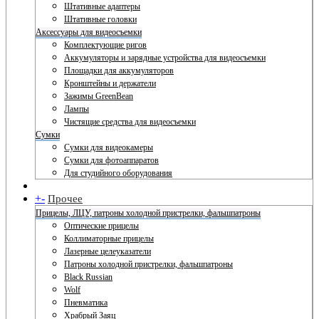
Штативные адаптеры
Штативные головки
Аксессуары для видеосъемки
Комплектующие ригов
Аккумуляторы и зарядные устройства для видеосъемки
Площадки для аккумуляторов
Кронштейны и держатели
Зажимы GreenBean
Лампы
Чистящие средства для видеосъемки
Сумки
Сумки для видеокамеры
Сумки для фотоаппаратов
Для студийного оборудования
+
-
Прочее
Прицелы, ЛЦУ, патроны холодной пристрелки, фальшпатроны
Оптические прицелы
Коллиматорные прицелы
Лазерные целеуказатели
Патроны холодной пристрелки, фальшпатроны
Black Russian
Wolf
Пневматика
Храбрый Заяц