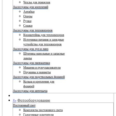
Чехлы для прицелов
Аксессуары для креплений
Антабки
Опоры
Ручки
Сошки
Аксессуары для тепловизоров
Кронштейны для тепловизоров
Источники питания и зарядные
устройства для тепловизоров
Аксессуары для луп и линз
Штативы напольные и запасные
лампы
Аксессуары для пневматики
Мишени и пулеулавливатели
Пружины и манжеты
Аксессуары для подствольных фонарей
Кольца и крепления для
фонарей
Аксессуары для интерьера
+
-
Фотооборудование
Постоянный свет
Комплекты постоянного света
Галогенные осветители