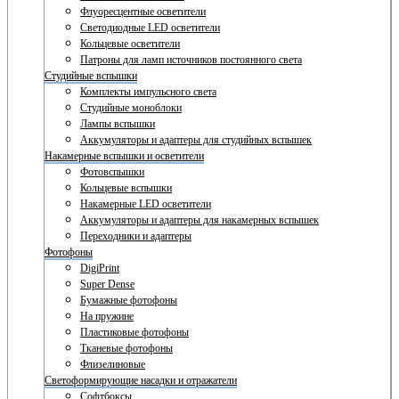
Флуоресцентные осветители
Светодиодные LED осветители
Кольцевые осветители
Патроны для ламп источников постоянного света
Студийные вспышки
Комплекты импульсного света
Студийные моноблоки
Лампы вспышки
Аккумуляторы и адаптеры для студийных вспышек
Накамерные вспышки и осветители
Фотовспышки
Кольцевые вспышки
Накамерные LED осветители
Аккумуляторы и адаптеры для накамерных вспышек
Переходники и адаптеры
Фотофоны
DigiPrint
Super Dense
Бумажные фотофоны
На пружине
Пластиковые фотофоны
Тканевые фотофоны
Флизелиновые
Светоформирующие насадки и отражатели
Софтбоксы