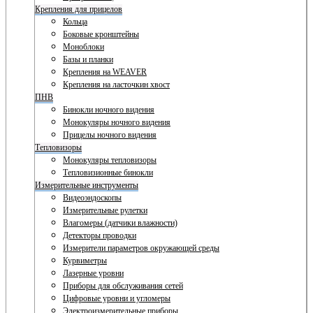
Крепления для прицелов
Кольца
Боковые кронштейны
Моноблоки
Базы и планки
Крепления на WEAVER
Крепления на ласточкин хвост
ПНВ
Бинокли ночного видения
Монокуляры ночного видения
Прицелы ночного видения
Тепловизоры
Монокуляры тепловизоры
Тепловизионные бинокли
Измерительные инструменты
Видеоэндоскопы
Измерительные рулетки
Влагомеры (датчики влажности)
Детекторы проводки
Измерители параметров окружающей среды
Курвиметры
Лазерные уровни
Приборы для обслуживания сетей
Цифровые уровни и угломеры
Электроизмерительные приборы