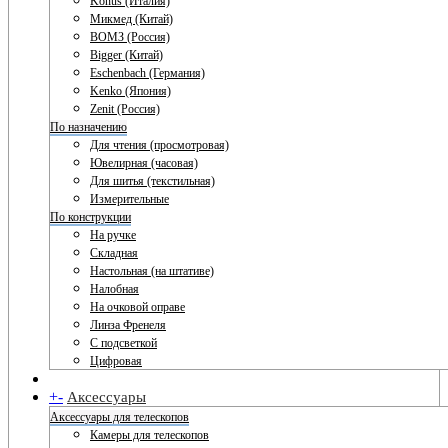
Konus (Италия)
Микмед (Китай)
ВОМЗ (Россия)
Bigger (Китай)
Eschenbach (Германия)
Kenko (Япония)
Zenit (Россия)
По назначению
Для чтения (просмотровая)
Ювелирная (часовая)
Для шитья (текстильная)
Измерительные
По конструкции
На ручке
Складная
Настольная (на штативе)
Налобная
На очковой оправе
Линза Френеля
С подсветкой
Цифровая
+
-
Аксессуары
Аксессуары для телескопов
Камеры для телескопов