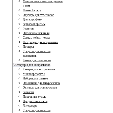
Монтировки и комплектующие
к ним
Линзы Барлоу
Окуляры для телескопов
Для астрофото
Зеркала и призмы
Фильтры
Оптические искатели
Сумки, кейсы, чехлы
Литература для астрономии
Постеры
Средства для очистки
телескопов
Разное для телескопов
Аксессуары для микроскопов
Камеры для микроскопов
Микропрепараты
Наборы для опытов
Объективы для микроскопов
Окуляры для микроскопов
Запчасти
Покровные стекла
Предметные стекла
Литература
Средства для очистки