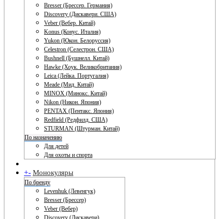
Bresser (Брессер. Германия)
Discovery (Дискавери. США)
Veber (Вебер. Китай)
Konus (Конус. Италия)
Yukon (Юкон. Белоруссия)
Celestron (Селестрон. США)
Bushnell (Бушнелл. Китай)
Hawke (Хоук. Великобритания)
Leica (Лейка. Португалия)
Meade (Мид. Китай)
MINOX (Минокс. Китай)
Nikon (Никон. Япония)
PENTAX (Пентакс. Япония)
Redfield (Редфилд. США)
STURMAN (Штурман. Китай)
По назначению
Для детей
Для охоты и спорта
+
-
Монокуляры
По бренду
Levenhuk (Левенгук)
Bresser (Брессер)
Veber (Вебер)
Discovery (Дискавери)