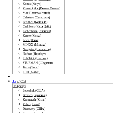
Konus (Конус)
Vixen Optics (Виксен Оптикс)
Моя Планета (Китай)
Celestron (Селестрон)
Bushnell (Бушнелл)
Carl Zeiss (Карл Цейс)
Eschenbach (Эшенбах)
Kenko (Кенко)
Leica (Лейка)
MINOX (Минокс)
Navigator (Навигатор)
Norbert (Норберт)
PENTAX (Пентакс)
STURMAN (Штурман)
Tasco (Таско)
БПЦ (КОМЗ)
+
-
Лупы
По бренду
Levenhuk (США)
Bresser (Германия)
Kromatech (Китай)
Veber (Китай)
Discovery (США)