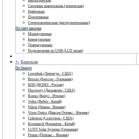
Биологические
Световые микроскопы (оптические)
Цифровые
Портативные
Стереоскопические (инструментальные)
По типу насадки
Монокулярные
Бинокулярные
Тринокулярные
Подключение по USB (LCD экран)
+
-
Бинокли
По бренду
Levenhuk (Левенгук - США)
Bresser (Брессер - Германия)
БПЦ (КОМЗ - Россия)
Discovery (Дискавери - США)
Konus (Конус - Италия)
Veber (Вебер - Китай)
Nikon (Никон - Япония)
Vixen Optics (Виксен Оптикс - Япония)
Celestron (Селестрон - США)
Kromatech (Кроматек - Китай)
LUNT Solar Systems (Германия)
Pentax (Пентакс - Япония)