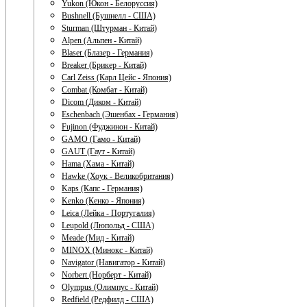
Yukon (Юкон - Белоруссия)
Bushnell (Бушнелл - США)
Sturman (Штурман - Китай)
Alpen (Альпен - Китай)
Blaser (Блазер - Германия)
Breaker (Брикер - Китай)
Carl Zeiss (Карл Цейс - Япония)
Combat (Комбат - Китай)
Dicom (Диком - Китай)
Eschenbach (Эшенбах - Германия)
Fujinon (Фуджинон - Китай)
GAMO (Гамо - Китай)
GAUT (Гаут - Китай)
Hama (Хама - Китай)
Hawke (Хоук - Великобритания)
Kaps (Капс - Германия)
Kenko (Кенко - Япония)
Leica (Лейка - Португалия)
Leupold (Люпольд - США)
Meade (Мид - Китай)
MINOX (Минокс - Китай)
Navigator (Навигатор - Китай)
Norbert (Норберт - Китай)
Olympus (Олимпус - Китай)
Redfield (Редфилд - США)