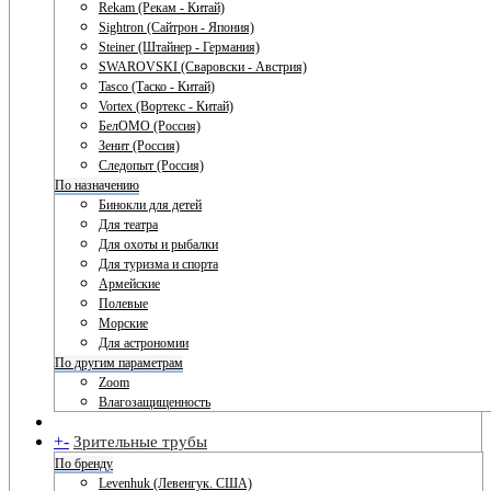
Rekam (Рекам - Китай)
Sightron (Сайтрон - Япония)
Steiner (Штайнер - Германия)
SWAROVSKI (Сваровски - Австрия)
Tasco (Таско - Китай)
Vortex (Вортекс - Китай)
БелОМО (Россия)
Зенит (Россия)
Следопыт (Россия)
По назначению
Бинокли для детей
Для театра
Для охоты и рыбалки
Для туризма и спорта
Армейские
Полевые
Морские
Для астрономии
По другим параметрам
Zoom
Влагозащищенность
+
-
Зрительные трубы
По бренду
Levenhuk (Левенгук. США)