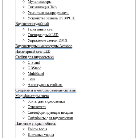
Мультивьюеры
Сигнализация Tally
Усилители-распределители
Устройства захвата USB/PCIE
Видеосвет студийный
Галогенный свет
Светодиодный LED
Управление светом DMX
Видеосендеры и аксессуары Accsoon
Накамерный свет LED
Стойки для видеосъемки
C-Stand
GBStand
MultiStand
Titan
Аксессуары к стойкам
Стедикамы и моторизованные системы
Модификаторы света
Зонты для видеосъемки
Отражатели
Светоформирующие насадки
Софтбоксы для видеосъемки
Плечевые упоры и обвесы
Follow focus
Плечевые упоры