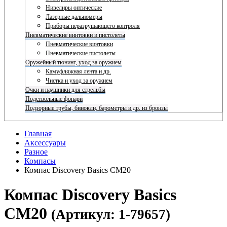
Нивелиры оптические
Лазерные дальномеры
Приборы неразрушающего контроля
Пневматические винтовки и пистолеты
Пневматические винтовки
Пневматические пистолеты
Оружейный тюнинг, уход за оружием
Камуфляжная лента и др.
Чистка и уход за оружием
Очки и наушники для стрельбы
Подствольные фонари
Подзорные трубы, бинокли, барометры и др. из бронзы
Главная
Аксессуары
Разное
Компасы
Компас Discovery Basics CM20
Компас Discovery Basics
CM20
(Артикул: 1-79657)