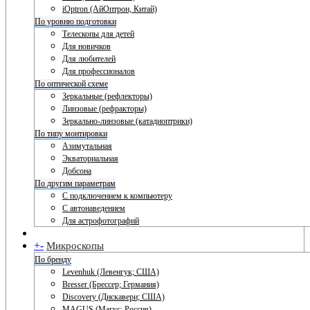
iOptron (АйОптрон, Китай)
По уровню подготовки
Телескопы для детей
Для новичков
Для любителей
Для профессионалов
По оптической схеме
Зеркальные (рефлекторы)
Линзовые (рефракторы)
Зеркально-линзовые (катадиоптрики)
По типу монтировки
Азимутальная
Экваториальная
Добсона
По другим параметрам
С подключением к компьютеру
С автонаведением
Для астрофотографий
+
-
Микроскопы
По бренду
Levenhuk (Левенгук; США)
Bresser (Брессер; Германия)
Discovery (Дискавери; США)
MAGUS (Магус; Россия)