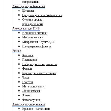
микроскопов
Аксессуары для биноклей
Штативы
Средства для очистки биноклей
Сумки и другие
принадлежности
Аксессуары для ПНВ
Источники питания
Маски и насадки
Микрофоны и пульты ДУ
Инфракрасные фонари
Разное
Компасы
Планетарии
Наборы для экспериментов
Фонари
Барометры и метеостанции
Часы
Глобусы
Металлоискатели
Экшн-камеры
Зонты
Фотоловушки
Аксессуары для прицелов
Крышки и наглазники