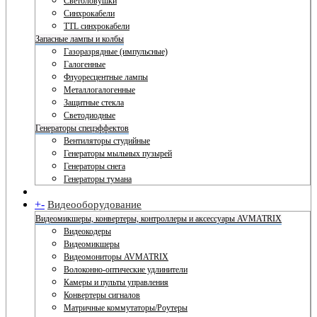
Светоловушки
Синхрокабели
TTL синхрокабели
Запасные лампы и колбы
Газоразрядные (импульсные)
Галогенные
Флуоресцентные лампы
Металлогалогенные
Защитные стекла
Светодиодные
Генераторы спецэффектов
Вентиляторы студийные
Генераторы мыльных пузырей
Генераторы снега
Генераторы тумана
+
-
Видеооборудование
Видеомикшеры, конвертеры, контроллеры и аксессуары AVMATRIX
Видеокодеры
Видеомикшеры
Видеомониторы AVMATRIX
Волоконно-оптические удлинители
Камеры и пульты управления
Конвертеры сигналов
Матричные коммутаторы/Роутеры