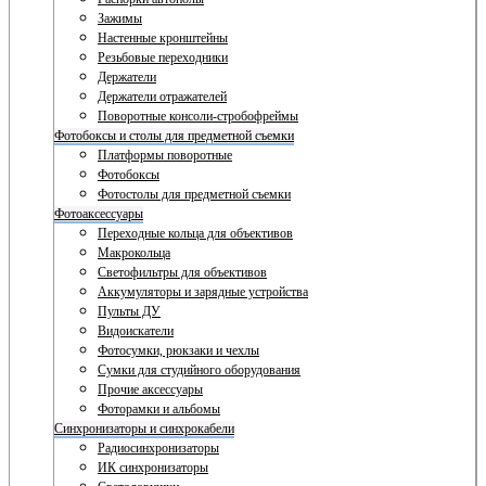
Зажимы
Настенные кронштейны
Резьбовые переходники
Держатели
Держатели отражателей
Поворотные консоли-стробофреймы
Фотобоксы и столы для предметной съемки
Платформы поворотные
Фотобоксы
Фотостолы для предметной съемки
Фотоаксессуары
Переходные кольца для объективов
Макрокольца
Светофильтры для объективов
Аккумуляторы и зарядные устройства
Пульты ДУ
Видоискатели
Фотосумки, рюкзаки и чехлы
Сумки для студийного оборудования
Прочие аксессуары
Фоторамки и альбомы
Синхронизаторы и синхрокабели
Радиосинхронизаторы
ИК синхронизаторы