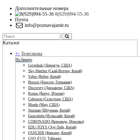
Дополнительные номера
8(929)994-55-36
Почта
info@poznavajamir.ru
Каталог
+
-
Телескопы
По бренду
Levenhuk (Левенгук, США)
Sky-Watcher (Скай-Вотчер, Китай)
Veber (Вебер, Китай)
Bresser (Брессер, Германия)
Discovery (Дискавери, США)
Konus (Конус, Италия)
Celestron (Селестрон, США)
Meade (Мид, США)
Sturman (Штурман, Китай)
Eastcolight (Истколайт, Китай)
CORONADO (Коронадо, Мексика)
EDU-TOYS (Эду-Тойз, Китай)
FANCIER (Фансиер, Китай)
GSO (ГСО, Тайвань)