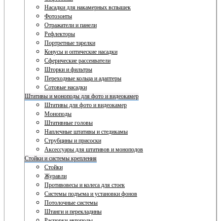
Насадки для накамерных вспышек
Фотозонты
Отражатели и панели
Рефлекторы
Портретные тарелки
Конусы и оптические насадки
Сферические рассеиватели
Шторки и фильтры
Переходные кольца и адаптеры
Сотовые насадки
Штативы и моноподы для фото и видеокамер
Штативы для фото и видеокамер
Моноподы
Штативные головы
Наплечные штативы и стедикамы
Струбцины и присоски
Аксессуары для штативов и моноподов
Стойки и системы крепления
Стойки
Журавли
Противовесы и колеса для стоек
Системы подъема и установки фонов
Потолочные системы
Штанги и перекладины
Распорки автополы