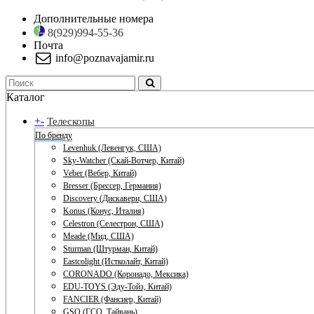
Дополнительные номера
8(929)994-55-36
Почта
info@poznavajamir.ru
Каталог
+
-
Телескопы
По бренду
Levenhuk (Левенгук, США)
Sky-Watcher (Скай-Вотчер, Китай)
Veber (Вебер, Китай)
Bresser (Брессер, Германия)
Discovery (Дискавери, США)
Konus (Конус, Италия)
Celestron (Селестрон, США)
Meade (Мид, США)
Sturman (Штурман, Китай)
Eastcolight (Истколайт, Китай)
CORONADO (Коронадо, Мексика)
EDU-TOYS (Эду-Тойз, Китай)
FANCIER (Фансиер, Китай)
GSO (ГСО, Тайвань)