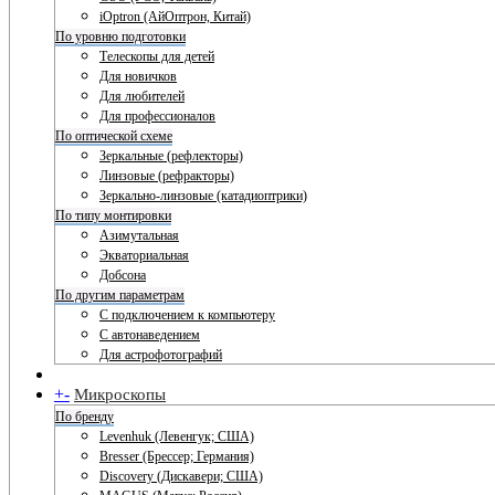
iOptron (АйОптрон, Китай)
По уровню подготовки
Телескопы для детей
Для новичков
Для любителей
Для профессионалов
По оптической схеме
Зеркальные (рефлекторы)
Линзовые (рефракторы)
Зеркально-линзовые (катадиоптрики)
По типу монтировки
Азимутальная
Экваториальная
Добсона
По другим параметрам
С подключением к компьютеру
С автонаведением
Для астрофотографий
+
-
Микроскопы
По бренду
Levenhuk (Левенгук; США)
Bresser (Брессер; Германия)
Discovery (Дискавери; США)