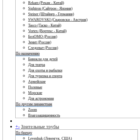
Rekam (Рекам - Китай)
Sightron (Сайтрон - Япония)
Steiner (Штайнер - Германия)
SWAROVSKI (Сваровски - Австрия)
Tasco (Таско - Китай)
Vortex (Вортекс - Китай)
БелОМО (Россия)
Зенит (Россия)
Следопыт (Россия)
По назначению
Бинокли для детей
Для театра
Для охоты и рыбалки
Для туризма и спорта
Армейские
Полевые
Морские
Для астрономии
По другим параметрам
Zoom
Влагозащищенность
+
-
Зрительные трубы
По бренду
Levenhuk (Левенгук. США)