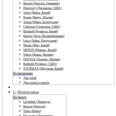
Bresser (Брессер. Германия)
Discovery (Дискавери. США)
Veber (Вебер. Китай)
Konus (Конус. Италия)
Yukon (Юкон. Белоруссия)
Celestron (Селестрон. США)
Bushnell (Бушнелл. Китай)
Hawke (Хоук. Великобритания)
Leica (Лейка. Португалия)
Meade (Мид. Китай)
MINOX (Минокс. Китай)
Nikon (Никон. Япония)
PENTAX (Пентакс. Япония)
Redfield (Редфилд. США)
STURMAN (Штурман. Китай)
По назначению
Для детей
Для охоты и спорта
+
-
Монокуляры
По бренду
Levenhuk (Левенгук)
Bresser (Брессер)
Veber (Вебер)
Discovery (Дискавери)