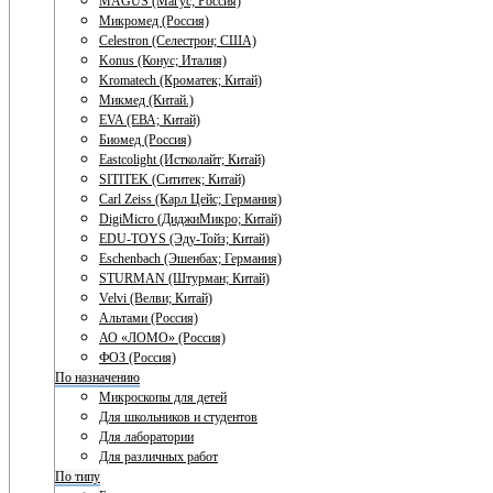
MAGUS (Магус; Россия)
Микромед (Россия)
Celestron (Селестрон; США)
Konus (Конус; Италия)
Kromatech (Кроматек; Китай)
Микмед (Китай.)
EVA (ЕВА; Китай)
Биомед (Россия)
Eastcolight (Истколайт; Китай)
SITITEK (Сититек; Китай)
Carl Zeiss (Карл Цейс; Германия)
DigiMicro (ДиджиМикро; Китай)
EDU-TOYS (Эду-Тойз; Китай)
Eschenbach (Эшенбах; Германия)
STURMAN (Штурман; Китай)
Velvi (Велви; Китай)
Альтами (Россия)
АО «ЛОМО» (Россия)
ФОЗ (Россия)
По назначению
Микроскопы для детей
Для школьников и студентов
Для лаборатории
Для различных работ
По типу