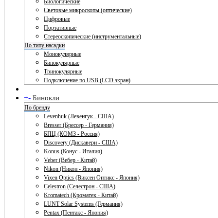
Биологические
Световые микроскопы (оптические)
Цифровые
Портативные
Стереоскопические (инструментальные)
По типу насадки
Монокулярные
Бинокулярные
Тринокулярные
Подключение по USB (LCD экран)
+
-
Бинокли
По бренду
Levenhuk (Левенгук - США)
Bresser (Брессер - Германия)
БПЦ (КОМЗ - Россия)
Discovery (Дискавери - США)
Konus (Конус - Италия)
Veber (Вебер - Китай)
Nikon (Никон - Япония)
Vixen Optics (Виксен Оптикс - Япония)
Celestron (Селестрон - США)
Kromatech (Кроматек - Китай)
LUNT Solar Systems (Германия)
Pentax (Пентакс - Япония)