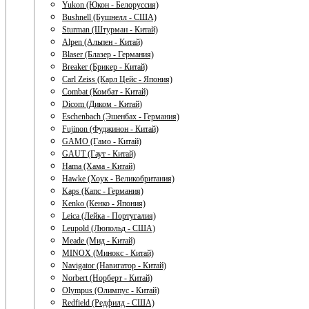
Yukon (Юкон - Белоруссия)
Bushnell (Бушнелл - США)
Sturman (Штурман - Китай)
Alpen (Альпен - Китай)
Blaser (Блазер - Германия)
Breaker (Брикер - Китай)
Carl Zeiss (Карл Цейс - Япония)
Combat (Комбат - Китай)
Dicom (Диком - Китай)
Eschenbach (Эшенбах - Германия)
Fujinon (Фуджинон - Китай)
GAMO (Гамо - Китай)
GAUT (Гаут - Китай)
Hama (Хама - Китай)
Hawke (Хоук - Великобритания)
Kaps (Капс - Германия)
Kenko (Кенко - Япония)
Leica (Лейка - Португалия)
Leupold (Люпольд - США)
Meade (Мид - Китай)
MINOX (Минокс - Китай)
Navigator (Навигатор - Китай)
Norbert (Норберт - Китай)
Olympus (Олимпус - Китай)
Redfield (Редфилд - США)