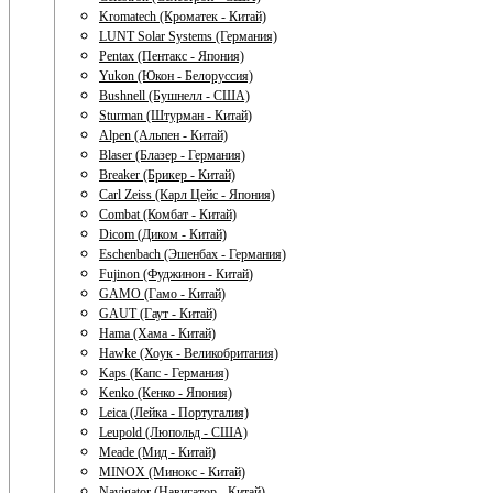
Kromatech (Кроматек - Китай)
LUNT Solar Systems (Германия)
Pentax (Пентакс - Япония)
Yukon (Юкон - Белоруссия)
Bushnell (Бушнелл - США)
Sturman (Штурман - Китай)
Alpen (Альпен - Китай)
Blaser (Блазер - Германия)
Breaker (Брикер - Китай)
Carl Zeiss (Карл Цейс - Япония)
Combat (Комбат - Китай)
Dicom (Диком - Китай)
Eschenbach (Эшенбах - Германия)
Fujinon (Фуджинон - Китай)
GAMO (Гамо - Китай)
GAUT (Гаут - Китай)
Hama (Хама - Китай)
Hawke (Хоук - Великобритания)
Kaps (Капс - Германия)
Kenko (Кенко - Япония)
Leica (Лейка - Португалия)
Leupold (Люпольд - США)
Meade (Мид - Китай)
MINOX (Минокс - Китай)
Navigator (Навигатор - Китай)