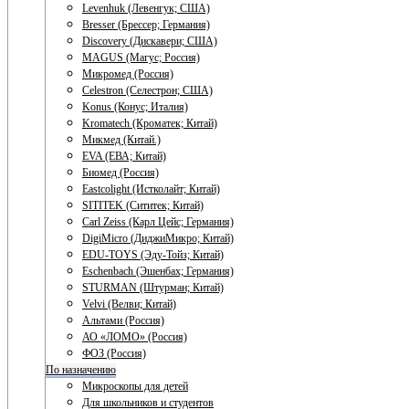
Levenhuk (Левенгук; США)
Bresser (Брессер; Германия)
Discovery (Дискавери; США)
MAGUS (Магус; Россия)
Микромед (Россия)
Celestron (Селестрон; США)
Konus (Конус; Италия)
Kromatech (Кроматек; Китай)
Микмед (Китай.)
EVA (ЕВА; Китай)
Биомед (Россия)
Eastcolight (Истколайт; Китай)
SITITEK (Сититек; Китай)
Carl Zeiss (Карл Цейс; Германия)
DigiMicro (ДиджиМикро; Китай)
EDU-TOYS (Эду-Тойз; Китай)
Eschenbach (Эшенбах; Германия)
STURMAN (Штурман; Китай)
Velvi (Велви; Китай)
Альтами (Россия)
АО «ЛОМО» (Россия)
ФОЗ (Россия)
По назначению
Микроскопы для детей
Для школьников и студентов