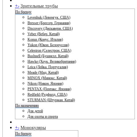
+
-
Зрительные трубы
По бренду
Levenhuk (Левенгук. США)
Bresser (Брессер. Германия)
Discovery (Дискавери. США)
Veber (Вебер. Китай)
Konus (Конус. Италия)
Yukon (Юкон. Белоруссия)
Celestron (Селестрон. США)
Bushnell (Бушнелл. Китай)
Hawke (Хоук. Великобритания)
Leica (Лейка. Португалия)
Meade (Мид. Китай)
MINOX (Минокс. Китай)
Nikon (Никон. Япония)
PENTAX (Пентакс. Япония)
Redfield (Редфилд. США)
STURMAN (Штурман. Китай)
По назначению
Для детей
Для охоты и спорта
+
-
Монокуляры
По бренду