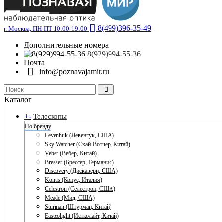
8(499)396-35-49
г. Москва, ПН-ПТ 10:00-19:00
Дополнительные номера
8(929)994-55-36
Почта
info@poznavajamir.ru
Каталог
+
-
Телескопы
По бренду
Levenhuk (Левенгук, США)
Sky-Watcher (Скай-Вотчер, Китай)
Veber (Вебер, Китай)
Bresser (Брессер, Германия)
Discovery (Дискавери, США)
Konus (Конус, Италия)
Celestron (Селестрон, США)
Meade (Мид, США)
Sturman (Штурман, Китай)
Eastcolight (Истколайт, Китай)