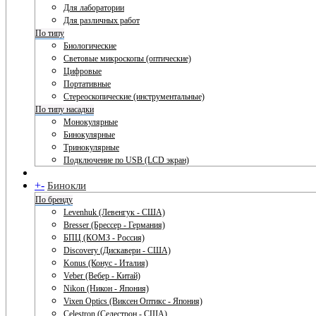
Для лаборатории
Для различных работ
По типу
Биологические
Световые микроскопы (оптические)
Цифровые
Портативные
Стереоскопические (инструментальные)
По типу насадки
Монокулярные
Бинокулярные
Тринокулярные
Подключение по USB (LCD экран)
+
-
Бинокли
По бренду
Levenhuk (Левенгук - США)
Bresser (Брессер - Германия)
БПЦ (КОМЗ - Россия)
Discovery (Дискавери - США)
Konus (Конус - Италия)
Veber (Вебер - Китай)
Nikon (Никон - Япония)
Vixen Optics (Виксен Оптикс - Япония)
Celestron (Селестрон - США)