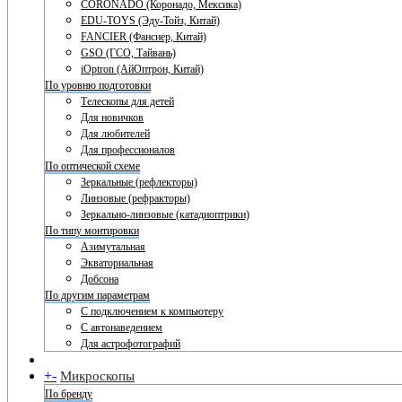
CORONADO (Коронадо, Мексика)
EDU-TOYS (Эду-Тойз, Китай)
FANCIER (Фансиер, Китай)
GSO (ГСО, Тайвань)
iOptron (АйОптрон, Китай)
По уровню подготовки
Телескопы для детей
Для новичков
Для любителей
Для профессионалов
По оптической схеме
Зеркальные (рефлекторы)
Линзовые (рефракторы)
Зеркально-линзовые (катадиоптрики)
По типу монтировки
Азимутальная
Экваториальная
Добсона
По другим параметрам
С подключением к компьютеру
С автонаведением
Для астрофотографий
+
-
Микроскопы
По бренду