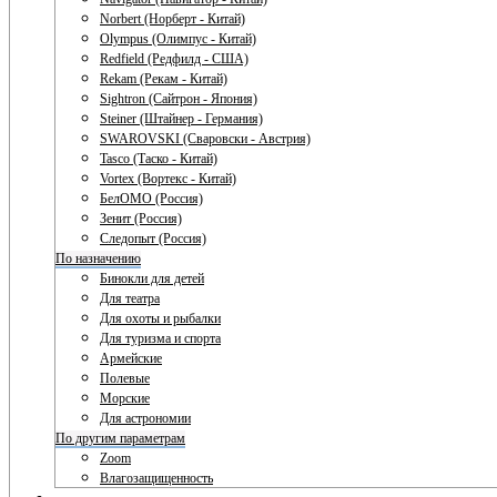
Norbert (Норберт - Китай)
Olympus (Олимпус - Китай)
Redfield (Редфилд - США)
Rekam (Рекам - Китай)
Sightron (Сайтрон - Япония)
Steiner (Штайнер - Германия)
SWAROVSKI (Сваровски - Австрия)
Tasco (Таско - Китай)
Vortex (Вортекс - Китай)
БелОМО (Россия)
Зенит (Россия)
Следопыт (Россия)
По назначению
Бинокли для детей
Для театра
Для охоты и рыбалки
Для туризма и спорта
Армейские
Полевые
Морские
Для астрономии
По другим параметрам
Zoom
Влагозащищенность