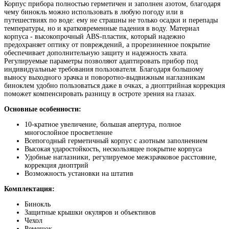
Корпус прибора полностью герметичен и заполнен азотом, благодаря
чему бинокль можно использовать в любую погоду или в
путешествиях по воде: ему не страшны не только осадки и перепады
температуры, но и кратковременные падения в воду. Материал
корпуса - высокопрочный ABS-пластик, который надежно
предохраняет оптику от повреждений, а прорезиненное покрытие
обеспечивает дополнительную защиту и надежность хвата.
Регулируемые параметры позволяют адаптировать прибор под
индивидуальные требования пользователя. Благодаря большому
выносу выходного зрачка и поворотно-выдвижным наглазникам
биноклем удобно пользоваться даже в очках, а диоптрийная коррекция
поможет компенсировать разницу в остроте зрения на глазах.
Основные особенности:
10-кратное увеличение, большая апертура, полное
многослойное просветление
Всепогодный герметичный корпус с азотным заполнением
Высокая ударостойкость, нескользящее покрытие корпуса
Удобные наглазники, регулируемое межзрачковое расстояние,
коррекция диоптрий
Возможность установки на штатив
Комплектация:
Бинокль
Защитные крышки окуляров и объективов
Чехол
Ремешок