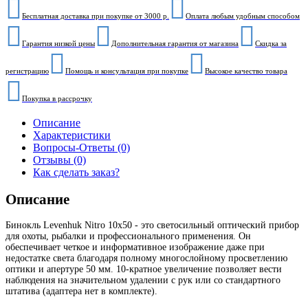
Бесплатная доставка при покупке от 3000 р.
Оплата любым удобным способом
Гарантия низкой цены
Дополнительная гарантия от магазина
Скидка за
регистрацию
Помощь и консультация при покупке
Высокое качество товара
Покупка в рассрочку
Описание
Характеристики
Вопросы-Ответы (0)
Отзывы (0)
Как сделать заказ?
Описание
Бинокль Levenhuk Nitro 10x50 - это светосильный оптический прибор
для охоты, рыбалки и профессионального применения. Он
обеспечивает четкое и информативное изображение даже при
недостатке света благодаря полному многослойному просветлению
оптики и апертуре 50 мм. 10-кратное увеличение позволяет вести
наблюдения на значительном удалении с рук или со стандартного
штатива (адаптера нет в комплекте).