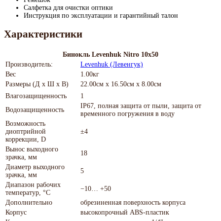
Салфетка для очистки оптики
Инструкция по эксплуатации и гарантийный талон
Характеристики
Бинокль Levenhuk Nitro 10x50
Производитель:
Levenhuk (Левенгук)
Вес
1.00кг
Размеры (Д х Ш х В)
22.00см x 16.50см x 8.00см
Влагозащищенность
1
IP67, полная защита от пыли, защита от
Водозащищенность
временного погружения в воду
Возможность
диоптрийной
±4
коррекции, D
Вынос выходного
18
зрачка, мм
Диаметр выходного
5
зрачка, мм
Диапазон рабочих
−10… +50
температур, °С
Дополнительно
обрезиненная поверхность корпуса
Корпус
высокопрочный ABS-пластик