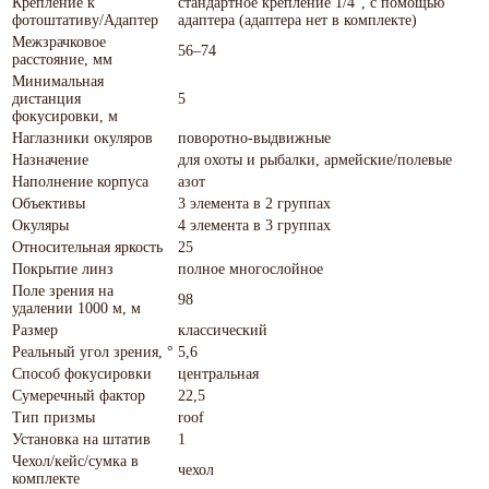
Крепление к
стандартное крепление 1/4", с помощью
фотоштативу/Адаптер
адаптера (адаптера нет в комплекте)
Межзрачковое
56–74
расстояние, мм
Минимальная
дистанция
5
фокусировки, м
Наглазники окуляров
поворотно-выдвижные
Назначение
для охоты и рыбалки, армейские/полевые
Наполнение корпуса
азот
Объективы
3 элемента в 2 группах
Окуляры
4 элемента в 3 группах
Относительная яркость
25
Покрытие линз
полное многослойное
Поле зрения на
98
удалении 1000 м, м
Размер
классический
Реальный угол зрения, °
5,6
Способ фокусировки
центральная
Сумеречный фактор
22,5
Тип призмы
roof
Установка на штатив
1
Чехол/кейс/сумка в
чехол
комплекте