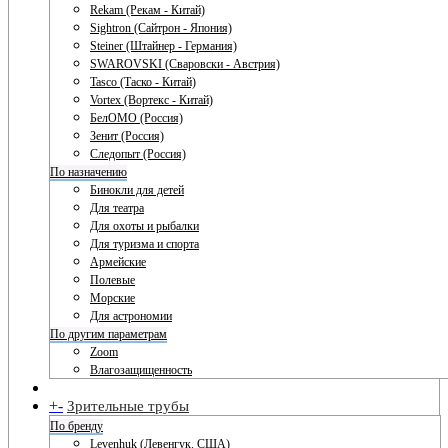
Rekam (Рекам - Китай)
Sightron (Сайтрон - Япония)
Steiner (Штайнер - Германия)
SWAROVSKI (Сваровски - Австрия)
Tasco (Таско - Китай)
Vortex (Вортекс - Китай)
БелОМО (Россия)
Зенит (Россия)
Следопыт (Россия)
По назначению
Бинокли для детей
Для театра
Для охоты и рыбалки
Для туризма и спорта
Армейские
Полевые
Морские
Для астрономии
По другим параметрам
Zoom
Влагозащищенность
+
-
Зрительные трубы
По бренду
Levenhuk (Левенгук. США)