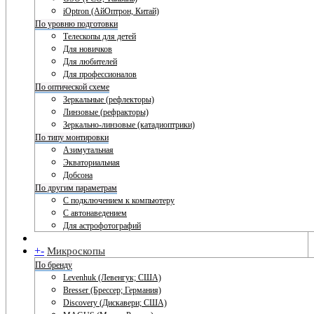
iOptron (АйОптрон, Китай)
По уровню подготовки
Телескопы для детей
Для новичков
Для любителей
Для профессионалов
По оптической схеме
Зеркальные (рефлекторы)
Линзовые (рефракторы)
Зеркально-линзовые (катадиоптрики)
По типу монтировки
Азимутальная
Экваториальная
Добсона
По другим параметрам
С подключением к компьютеру
С автонаведением
Для астрофотографий
+
-
Микроскопы
По бренду
Levenhuk (Левенгук; США)
Bresser (Брессер; Германия)
Discovery (Дискавери; США)