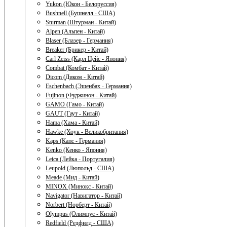
Yukon (Юкон - Белоруссия)
Bushnell (Бушнелл - США)
Sturman (Штурман - Китай)
Alpen (Альпен - Китай)
Blaser (Блазер - Германия)
Breaker (Брикер - Китай)
Carl Zeiss (Карл Цейс - Япония)
Combat (Комбат - Китай)
Dicom (Диком - Китай)
Eschenbach (Эшенбах - Германия)
Fujinon (Фуджинон - Китай)
GAMO (Гамо - Китай)
GAUT (Гаут - Китай)
Hama (Хама - Китай)
Hawke (Хоук - Великобритания)
Kaps (Капс - Германия)
Kenko (Кенко - Япония)
Leica (Лейка - Португалия)
Leupold (Люпольд - США)
Meade (Мид - Китай)
MINOX (Минокс - Китай)
Navigator (Навигатор - Китай)
Norbert (Норберт - Китай)
Olympus (Олимпус - Китай)
Redfield (Редфилд - США)