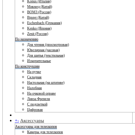
Konus (Италия)
Микмед (Китай)
ВОМЗ (Россия)
Bigger (Китай)
Eschenbach (Германия)
Kenko (Япония)
Zenit (Россия)
По назначению
Для чтения (просмотровая)
Ювелирная (часовая)
Для шитья (текстильная)
Измерительные
По конструкции
На ручке
Складная
Настольная (на штативе)
Налобная
На очковой оправе
Линза Френеля
С подсветкой
Цифровая
+
-
Аксессуары
Аксессуары для телескопов
Камеры для телескопов