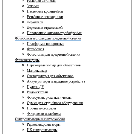
Распорки автополы
Зажимы
Настенные кронштейны
Резьбовые переходники
Держатели
Держатели отражателей
Поворотные консоли-стробофреймы
Фотобоксы и столы для предметной съемки
Платформы поворотные
Фотобоксы
Фотостолы для предметной съемки
Фотоаксессуары
Переходные кольца для объективов
Макрокольца
Светофильтры для объективов
Аккумуляторы и зарядные устройства
Пульты ДУ
Видоискатели
Фотосумки, рюкзаки и чехлы
Сумки для студийного оборудования
Прочие аксессуары
Фоторамки и альбомы
Синхронизаторы и синхрокабели
Радиосинхронизаторы
ИК синхронизаторы