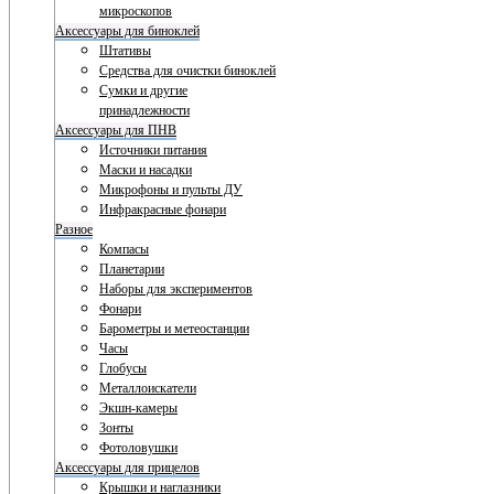
микроскопов
Аксессуары для биноклей
Штативы
Средства для очистки биноклей
Сумки и другие
принадлежности
Аксессуары для ПНВ
Источники питания
Маски и насадки
Микрофоны и пульты ДУ
Инфракрасные фонари
Разное
Компасы
Планетарии
Наборы для экспериментов
Фонари
Барометры и метеостанции
Часы
Глобусы
Металлоискатели
Экшн-камеры
Зонты
Фотоловушки
Аксессуары для прицелов
Крышки и наглазники