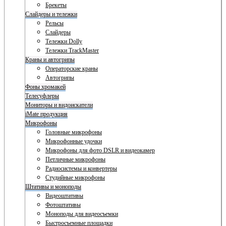
Брекеты
Слайдеры и тележки
Рельсы
Слайдеры
Тележки Dolly
Тележки TrackMaster
Краны и автогрипы
Операторские краны
Автогрипы
Фоны хромакей
Телесуфлеры
Мониторы и видоискатели
iMate продукция
Микрофоны
Головные микрофоны
Микрофонные удочки
Микрофоны для фото DSLR и видеокамер
Петличные микрофоны
Радиосистемы и конвертеры
Студийные микрофоны
Штативы и моноподы
Видеоштативы
Фотоштативы
Моноподы для видеосъемки
Быстросъемные площадки