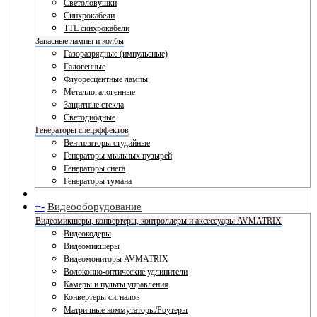
Светоловушки
Синхрокабели
TTL синхрокабели
Запасные лампы и колбы
Газоразрядные (импульсные)
Галогенные
Флуоресцентные лампы
Металлогалогенные
Защитные стекла
Светодиодные
Генераторы спецэффектов
Вентиляторы студийные
Генераторы мыльных пузырей
Генераторы снега
Генераторы тумана
+
-
Видеооборудование
Видеомикшеры, конвертеры, контроллеры и аксессуары AVMATRIX
Видеокодеры
Видеомикшеры
Видеомониторы AVMATRIX
Волоконно-оптические удлинители
Камеры и пульты управления
Конвертеры сигналов
Матричные коммутаторы/Роутеры