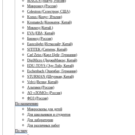
MAGUS (Магус; Россия)
Микромед (Россия)
Celestron (Селестрон; США)
Konus (Конус; Италия)
Kromatech (Кроматек; Китай)
Микмед (Китай.)
EVA (ЕВА; Китай)
Биомед (Россия)
Eastcolight (Истколайт; Китай)
SITITEK (Сититек; Китай)
Carl Zeiss (Карл Цейс; Германия)
DigiMicro (ДиджиМикро; Китай)
EDU-TOYS (Эду-Тойз; Китай)
Eschenbach (Эшенбах; Германия)
STURMAN (Штурман; Китай)
Velvi (Велви; Китай)
Альтами (Россия)
АО «ЛОМО» (Россия)
ФОЗ (Россия)
По назначению
Микроскопы для детей
Для школьников и студентов
Для лаборатории
Для различных работ
По типу