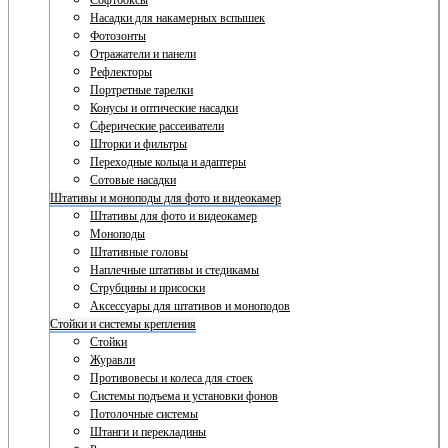
Софтбоксы
Насадки для накамерных вспышек
Фотозонты
Отражатели и панели
Рефлекторы
Портретные тарелки
Конусы и оптические насадки
Сферические рассеиватели
Шторки и фильтры
Переходные кольца и адаптеры
Сотовые насадки
Штативы и моноподы для фото и видеокамер
Штативы для фото и видеокамер
Моноподы
Штативные головы
Наплечные штативы и стедикамы
Струбцины и присоски
Аксессуары для штативов и моноподов
Стойки и системы крепления
Стойки
Журавли
Противовесы и колеса для стоек
Системы подъема и установки фонов
Потолочные системы
Штанги и перекладины