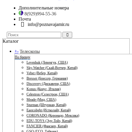
Дополнительные номера
8(929)994-55-36
Почта
info@poznavajamir.ru
Каталог
+
-
Телескопы
По бренду
Levenhuk (Левенгук, США)
Sky-Watcher (Скай-Вотчер, Китай)
Veber (Вебер, Китай)
Bresser (Брессер, Германия)
Discovery (Дискавери, США)
Konus (Конус, Италия)
Celestron (Селестрон, США)
Meade (Мид, США)
Sturman (Штурман, Китай)
Eastcolight (Истколайт, Китай)
CORONADO (Коронадо, Мексика)
EDU-TOYS (Эду-Тойз, Китай)
FANCIER (Фансиер, Китай)
GSO (ГСО, Тайвань)