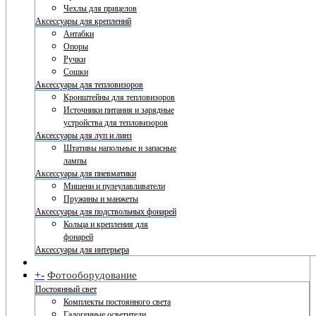
Чехлы для прицелов
Аксессуары для креплений
Антабки
Опоры
Ручки
Сошки
Аксессуары для тепловизоров
Кронштейны для тепловизоров
Источники питания и зарядные
устройства для тепловизоров
Аксессуары для луп и линз
Штативы напольные и запасные
лампы
Аксессуары для пневматики
Мишени и пулеулавливатели
Пружины и манжеты
Аксессуары для подствольных фонарей
Кольца и крепления для
фонарей
Аксессуары для интерьера
+
-
Фотооборудование
Постоянный свет
Комплекты постоянного света
Галогенные осветители