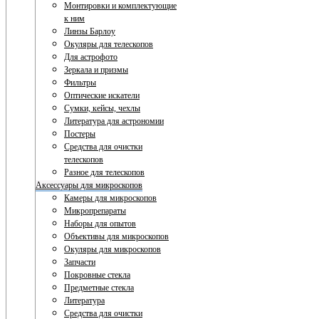
Монтировки и комплектующие
к ним
Линзы Барлоу
Окуляры для телескопов
Для астрофото
Зеркала и призмы
Фильтры
Оптические искатели
Сумки, кейсы, чехлы
Литература для астрономии
Постеры
Средства для очистки
телескопов
Разное для телескопов
Аксессуары для микроскопов
Камеры для микроскопов
Микропрепараты
Наборы для опытов
Объективы для микроскопов
Окуляры для микроскопов
Запчасти
Покровные стекла
Предметные стекла
Литература
Средства для очистки