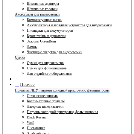
Штативные адаптеры
Штативные головки
Аксессуары для видеосъемки
Комплектующие ригов
Аккумуляторы и зарядные устройства для видеосъемки
Площадки для аккумуляторов
Кронштейны и держатели
Зажимы GreenBean
Лампы
Чистящие средства для видеосъемки
Сумки
Сумки для видеокамеры
Сумки для фотоаппаратов
Для студийного оборудования
+
-
Прочее
Прицелы, ЛЦУ, патроны холодной пристрелки, фальшпатроны
Оптические прицелы
Коллиматорные прицелы
Лазерные целеуказатели
Патроны холодной пристрелки, фальшпатроны
Black Russian
Wolf
Пневматика
Храбрый Заяц