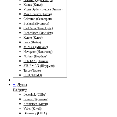
Discovery (Дискавери)
Konus (Конус)
Vixen Optics (Виксен Оптикс)
Моя Планета (Китай)
Celestron (Селестрон)
Bushnell (Бушнелл)
Carl Zeiss (Карл Цейс)
Eschenbach (Эшенбах)
Kenko (Кенко)
Leica (Лейка)
MINOX (Минокс)
Navigator (Навигатор)
Norbert (Норберт)
PENTAX (Пентакс)
STURMAN (Штурман)
Tasco (Таско)
БПЦ (КОМЗ)
+
-
Лупы
По бренду
Levenhuk (США)
Bresser (Германия)
Kromatech (Китай)
Veber (Китай)
Discovery (США)