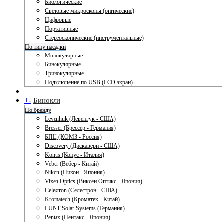
Биологические
Световые микроскопы (оптические)
Цифровые
Портативные
Стереоскопические (инструментальные)
По типу насадки
Монокулярные
Бинокулярные
Тринокулярные
Подключение по USB (LCD экран)
+
-
Бинокли
По бренду
Levenhuk (Левенгук - США)
Bresser (Брессер - Германия)
БПЦ (КОМЗ - Россия)
Discovery (Дискавери - США)
Konus (Конус - Италия)
Veber (Вебер - Китай)
Nikon (Никон - Япония)
Vixen Optics (Виксен Оптикс - Япония)
Celestron (Селестрон - США)
Kromatech (Кроматек - Китай)
LUNT Solar Systems (Германия)
Pentax (Пентакс - Япония)