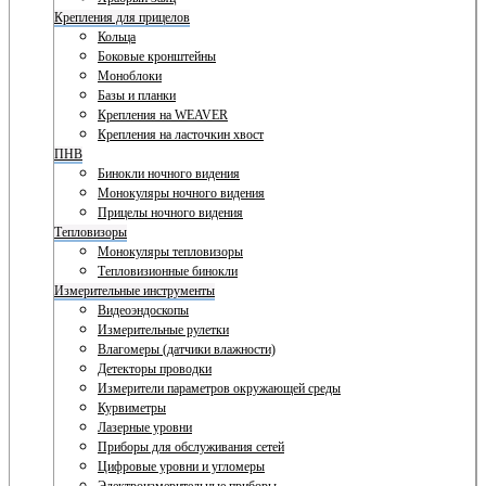
Крепления для прицелов
Кольца
Боковые кронштейны
Моноблоки
Базы и планки
Крепления на WEAVER
Крепления на ласточкин хвост
ПНВ
Бинокли ночного видения
Монокуляры ночного видения
Прицелы ночного видения
Тепловизоры
Монокуляры тепловизоры
Тепловизионные бинокли
Измерительные инструменты
Видеоэндоскопы
Измерительные рулетки
Влагомеры (датчики влажности)
Детекторы проводки
Измерители параметров окружающей среды
Курвиметры
Лазерные уровни
Приборы для обслуживания сетей
Цифровые уровни и угломеры