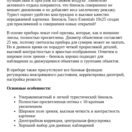
путешествий и прогулок на свежем воздухе. Любителю
активного отдыха понравится, что бинокль совершенно не
мешает движениям и не добавляет веса заплечному рюкзаку.
Турист оценит удобство конструкции и высокое качество
передаваемой картинки. Бинокль Tasco Essentials 10x25 создан
для приключений и совершения новых открытий!
В основе прибора лежат roof-призмы, которые, как и внешние
линзы, полностью просветлены. Диаметр объективов составляет
25 мм, поэтому светосилы прибора для сумерек может не хватать.
Но в дневное время он порадует четкой прорисовкой деталей,
высокой контрастностью и яркостью изображения. Отметим и
широкое поле зрения – бинокль хорошо подходит для
наблюдения за движущимися объектами и группами объектов.
В приборе также присутствуют все базовые функции:
регулировка межзрачкового расстояния, корректировка диоптрий,
настройка резкости.
Основные особенности:
Ультракомпактный и легкий туристический бинокль
Полностью просветленная оптика с 10-кратным
увеличением
Широкое поле зрения, высокая четкость и контрастность
картинки
Диоптрийная коррекция, центральная фокусировка
Хороший выбор для дневных наблюдений