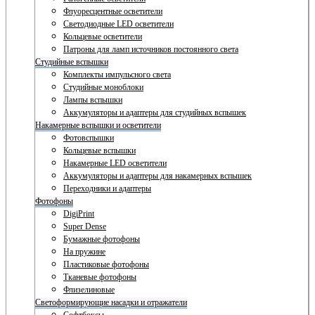
Флуоресцентные осветители
Светодиодные LED осветители
Кольцевые осветители
Патроны для ламп источников постоянного света
Студийные вспышки
Комплекты импульсного света
Студийные моноблоки
Лампы вспышки
Аккумуляторы и адаптеры для студийных вспышек
Накамерные вспышки и осветители
Фотовспышки
Кольцевые вспышки
Накамерные LED осветители
Аккумуляторы и адаптеры для накамерных вспышек
Переходники и адаптеры
Фотофоны
DigiPrint
Super Dense
Бумажные фотофоны
На пружине
Пластиковые фотофоны
Тканевые фотофоны
Флизелиновые
Светоформирующие насадки и отражатели