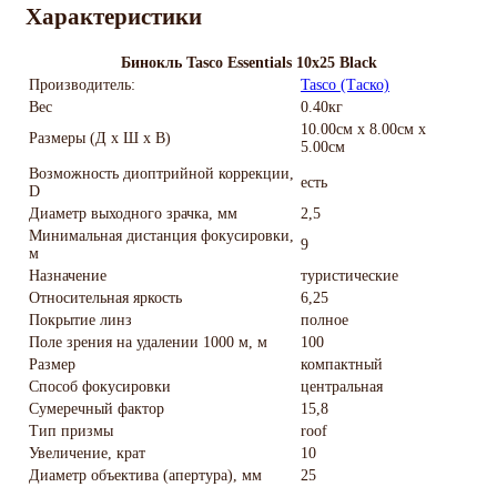
Характеристики
Бинокль Tasco Essentials 10x25 Black
Производитель:
Tasco (Таско)
Вес
0.40кг
10.00см x 8.00см x
Размеры (Д х Ш х В)
5.00см
Возможность диоптрийной коррекции,
есть
D
Диаметр выходного зрачка, мм
2,5
Минимальная дистанция фокусировки,
9
м
Назначение
туристические
Относительная яркость
6,25
Покрытие линз
полное
Поле зрения на удалении 1000 м, м
100
Размер
компактный
Способ фокусировки
центральная
Сумеречный фактор
15,8
Тип призмы
roof
Увеличение, крат
10
Диаметр объектива (апертура), мм
25