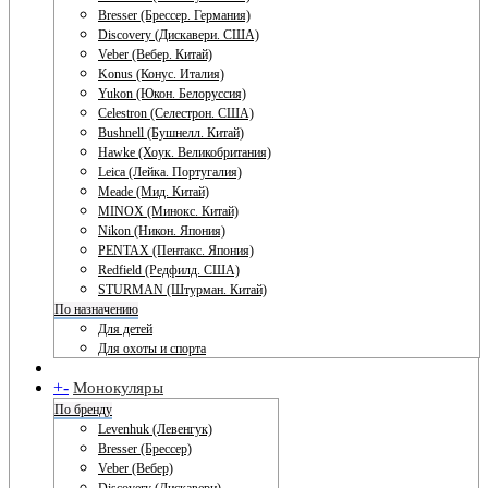
Bresser (Брессер. Германия)
Discovery (Дискавери. США)
Veber (Вебер. Китай)
Konus (Конус. Италия)
Yukon (Юкон. Белоруссия)
Celestron (Селестрон. США)
Bushnell (Бушнелл. Китай)
Hawke (Хоук. Великобритания)
Leica (Лейка. Португалия)
Meade (Мид. Китай)
MINOX (Минокс. Китай)
Nikon (Никон. Япония)
PENTAX (Пентакс. Япония)
Redfield (Редфилд. США)
STURMAN (Штурман. Китай)
По назначению
Для детей
Для охоты и спорта
+
-
Монокуляры
По бренду
Levenhuk (Левенгук)
Bresser (Брессер)
Veber (Вебер)