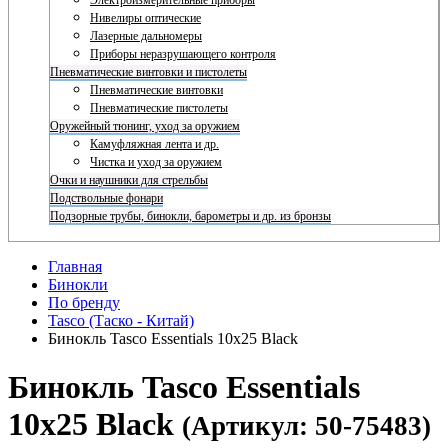
Электроизмерительные приборы
Нивелиры оптические
Лазерные дальномеры
Приборы неразрушающего контроля
Пневматические винтовки и пистолеты
Пневматические винтовки
Пневматические пистолеты
Оружейный тюнинг, уход за оружием
Камуфляжная лента и др.
Чистка и уход за оружием
Очки и наушники для стрельбы
Подствольные фонари
Подзорные трубы, бинокли, барометры и др. из бронзы
Главная
Бинокли
По бренду
Tasco (Таско - Китай)
Бинокль Tasco Essentials 10x25 Black
Бинокль Tasco Essentials
10x25 Black
(Артикул: 50-75483)