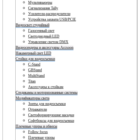
Мультивьюеры
Сигнализация Tally
Усилители-распределители
Устройства захвата USB/PCIE
Видеосвет студийный
Галогенный свет
Светодиодный LED
Управление светом DMX
Видеосендеры и аксессуары Accsoon
Накамерный свет LED
Стойки для видеосъемки
C-Stand
GBStand
MultiStand
Titan
Аксессуары к стойкам
Стедикамы и моторизованные системы
Модификаторы света
Зонты для видеосъемки
Отражатели
Светоформирующие насадки
Софтбоксы для видеосъемки
Плечевые упоры и обвесы
Follow focus
Плечевые упоры