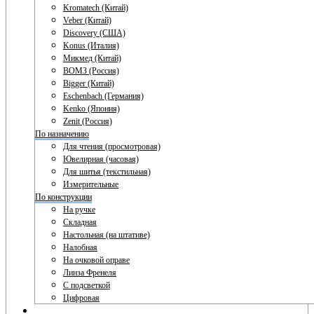
Kromatech (Китай)
Veber (Китай)
Discovery (США)
Konus (Италия)
Микмед (Китай)
ВОМЗ (Россия)
Bigger (Китай)
Eschenbach (Германия)
Kenko (Япония)
Zenit (Россия)
По назначению
Для чтения (просмотровая)
Ювелирная (часовая)
Для шитья (текстильная)
Измерительные
По конструкции
На ручке
Складная
Настольная (на штативе)
Налобная
На очковой оправе
Линза Френеля
С подсветкой
Цифровая