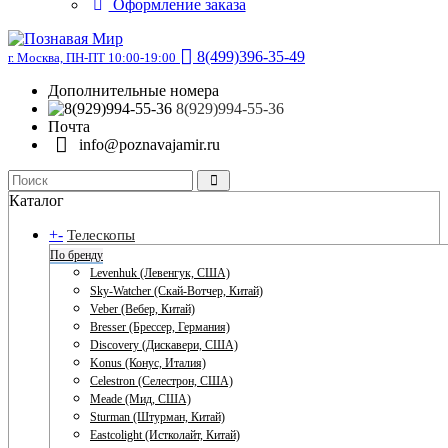
Оформление заказа
8(499)396-35-49
г. Москва, ПН-ПТ 10:00-19:00
Дополнительные номера
8(929)994-55-36
Почта
info@poznavajamir.ru
Каталог
+
-
Телескопы
По бренду
Levenhuk (Левенгук, США)
Sky-Watcher (Скай-Вотчер, Китай)
Veber (Вебер, Китай)
Bresser (Брессер, Германия)
Discovery (Дискавери, США)
Konus (Конус, Италия)
Celestron (Селестрон, США)
Meade (Мид, США)
Sturman (Штурман, Китай)
Eastcolight (Истколайт, Китай)