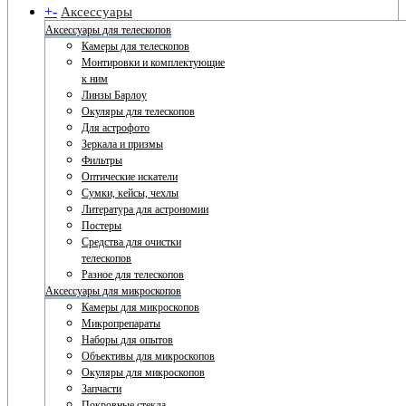
+
-
Аксессуары
Аксессуары для телескопов
Камеры для телескопов
Монтировки и комплектующие
к ним
Линзы Барлоу
Окуляры для телескопов
Для астрофото
Зеркала и призмы
Фильтры
Оптические искатели
Сумки, кейсы, чехлы
Литература для астрономии
Постеры
Средства для очистки
телескопов
Разное для телескопов
Аксессуары для микроскопов
Камеры для микроскопов
Микропрепараты
Наборы для опытов
Объективы для микроскопов
Окуляры для микроскопов
Запчасти
Покровные стекла