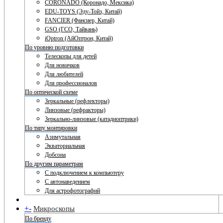
CORONADO (Коронадо, Мексика)
EDU-TOYS (Эду-Тойз, Китай)
FANCIER (Фансиер, Китай)
GSO (ГСО, Тайвань)
iOptron (АйОптрон, Китай)
По уровню подготовки
Телескопы для детей
Для новичков
Для любителей
Для профессионалов
По оптической схеме
Зеркальные (рефлекторы)
Линзовые (рефракторы)
Зеркально-линзовые (катадиоптрики)
По типу монтировки
Азимутальная
Экваториальная
Добсона
По другим параметрам
С подключением к компьютеру
С автонаведением
Для астрофотографий
+
-
Микроскопы
По бренду