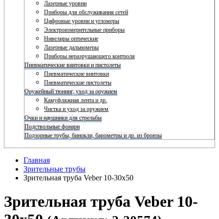
Лазерные уровни
Приборы для обслуживания сетей
Цифровые уровни и угломеры
Электроизмерительные приборы
Нивелиры оптические
Лазерные дальномеры
Приборы неразрушающего контроля
Пневматические винтовки и пистолеты
Пневматические винтовки
Пневматические пистолеты
Оружейный тюнинг, уход за оружием
Камуфляжная лента и др.
Чистка и уход за оружием
Очки и наушники для стрельбы
Подствольные фонари
Подзорные трубы, бинокли, барометры и др. из бронзы
Главная
Зрительные трубы
Зрительная труба Veber 10-30x50
Зрительная труба Veber 10-