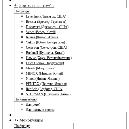
+
-
Зрительные трубы
По бренду
Levenhuk (Левенгук. США)
Bresser (Брессер. Германия)
Discovery (Дискавери. США)
Veber (Вебер. Китай)
Konus (Конус. Италия)
Yukon (Юкон. Белоруссия)
Celestron (Селестрон. США)
Bushnell (Бушнелл. Китай)
Hawke (Хоук. Великобритания)
Leica (Лейка. Португалия)
Meade (Мид. Китай)
MINOX (Минокс. Китай)
Nikon (Никон. Япония)
PENTAX (Пентакс. Япония)
Redfield (Редфилд. США)
STURMAN (Штурман. Китай)
По назначению
Для детей
Для охоты и спорта
+
-
Монокуляры
По бренду