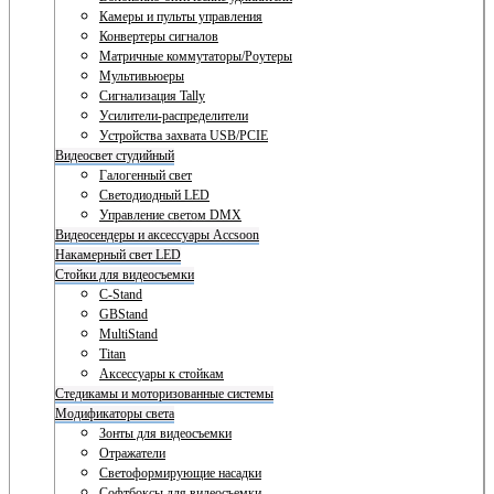
Камеры и пульты управления
Конвертеры сигналов
Матричные коммутаторы/Роутеры
Мультивьюеры
Сигнализация Tally
Усилители-распределители
Устройства захвата USB/PCIE
Видеосвет студийный
Галогенный свет
Светодиодный LED
Управление светом DMX
Видеосендеры и аксессуары Accsoon
Накамерный свет LED
Стойки для видеосъемки
C-Stand
GBStand
MultiStand
Titan
Аксессуары к стойкам
Стедикамы и моторизованные системы
Модификаторы света
Зонты для видеосъемки
Отражатели
Светоформирующие насадки
Софтбоксы для видеосъемки