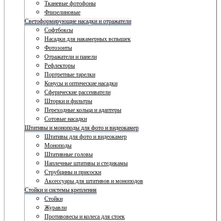
Тканевые фотофоны
Флизелиновые
Светоформирующие насадки и отражатели
Софтбоксы
Насадки для накамерных вспышек
Фотозонты
Отражатели и панели
Рефлекторы
Портретные тарелки
Конусы и оптические насадки
Сферические рассеиватели
Шторки и фильтры
Переходные кольца и адаптеры
Сотовые насадки
Штативы и моноподы для фото и видеокамер
Штативы для фото и видеокамер
Моноподы
Штативные головы
Наплечные штативы и стедикамы
Струбцины и присоски
Аксессуары для штативов и моноподов
Стойки и системы крепления
Стойки
Журавли
Противовесы и колеса для стоек