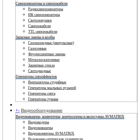
Синхронизаторы и синхрокабели
Радиосинхронизаторы
ИК синхронизаторы
Светоловушки
Синхрокабели
TTL синхрокабели
Запасные лампы и колбы
Газоразрядные (импульсные)
Галогенные
Флуоресцентные лампы
Металлогалогенные
Защитные стекла
Светодиодные
Генераторы спецэффектов
Вентиляторы студийные
Генераторы мыльных пузырей
Генераторы снега
Генераторы тумана
+
-
Видеооборудование
Видеомикшеры, конвертеры, контроллеры и аксессуары AVMATRIX
Видеокодеры
Видеомикшеры
Видеомониторы AVMATRIX
Волоконно-оптические удлинители