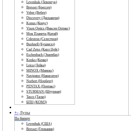
Levenhuk (Левенгук)
Bresser (Брессер)
Veber (Вебер)
Discovery (Дискавери)
Konus (Конус)
Vixen Optics (Виксен Оптикс)
Моя Планета (Китай)
Celestron (Селестрон)
Bushnell (Бушнелл)
Carl Zeiss (Карл Цейс)
Eschenbach (Эшенбах)
Kenko (Кенко)
Leica (Лейка)
MINOX (Минокс)
Navigator (Навигатор)
Norbert (Норберт)
PENTAX (Пентакс)
STURMAN (Штурман)
Tasco (Таско)
БПЦ (КОМЗ)
+
-
Лупы
По бренду
Levenhuk (США)
Bresser (Германия)