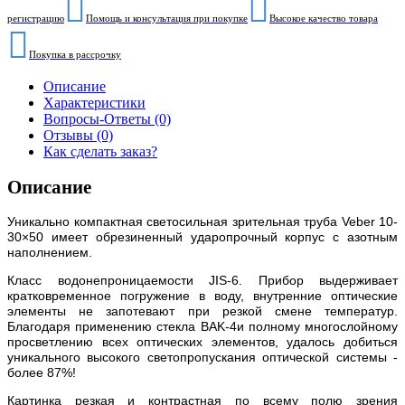
регистрацию
Помощь и консультация при покупке
Высокое качество товара
Покупка в рассрочку
Описание
Характеристики
Вопросы-Ответы (0)
Отзывы (0)
Как сделать заказ?
Описание
Уникально компактная светосильная зрительная труба Veber 10-
30×50 имеет обрезиненный ударопрочный корпус с азотным
наполнением.
Класс водонепроницаемости
JIS-6
. Прибор выдерживает
кратковременное погружение в воду, внутренние оптические
элементы не запотевают при резкой смене температур.
Благодаря применению стекла
BAK-4
и полному многослойному
просветлению всех оптических элементов, удалось добиться
уникального высокого светопропускания оптической системы -
более 87%!
Картинка резкая и контрастная по всему полю зрения