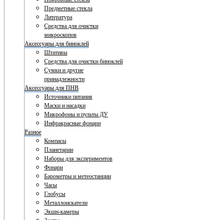
Предметные стекла
Литература
Средства для очистки
микроскопов
Аксессуары для биноклей
Штативы
Средства для очистки биноклей
Сумки и другие
принадлежности
Аксессуары для ПНВ
Источники питания
Маски и насадки
Микрофоны и пульты ДУ
Инфракрасные фонари
Разное
Компасы
Планетарии
Наборы для экспериментов
Фонари
Барометры и метеостанции
Часы
Глобусы
Металлоискатели
Экшн-камеры