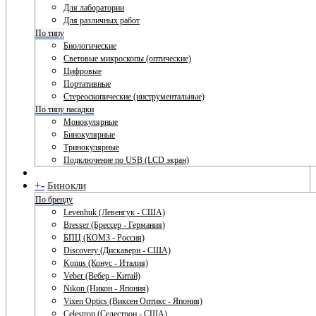
Для лаборатории
Для различных работ
По типу
Биологические
Световые микроскопы (оптические)
Цифровые
Портативные
Стереоскопические (инструментальные)
По типу насадки
Монокулярные
Бинокулярные
Тринокулярные
Подключение по USB (LCD экран)
+
-
Бинокли
По бренду
Levenhuk (Левенгук - США)
Bresser (Брессер - Германия)
БПЦ (КОМЗ - Россия)
Discovery (Дискавери - США)
Konus (Конус - Италия)
Veber (Вебер - Китай)
Nikon (Никон - Япония)
Vixen Optics (Виксен Оптикс - Япония)
Celestron (Селестрон - США)