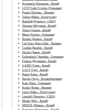
Kromatech (Кроматек - Китай)
LUNT Solar Systems (Германия)
Pentax (Пентакс - Япония)
Yukon (Юкон - Белоруссия)
Bushnell (Бушнелл - США)
Sturman (Штурман - Китай)
Alpen (Альпен - Китай)
Blaser (Блазер - Германия)
Breaker (Брикер - Китай)
Carl Zeiss (Карл Цейс - Япония)
Combat (Комбат - Китай)
Dicom (Диком - Китай)
Eschenbach (Эшенбах - Германия)
Fujinon (Фуджинон - Китай)
GAMO (Гамо - Китай)
GAUT (Гаут - Китай)
Hama (Хама - Китай)
Hawke (Хоук - Великобритания)
Kaps (Капс - Германия)
Kenko (Кенко - Япония)
Leica (Лейка - Португалия)
Leupold (Люпольд - США)
Meade (Мид - Китай)
MINOX (Минокс - Китай)
Navigator (Навигатор - Китай)