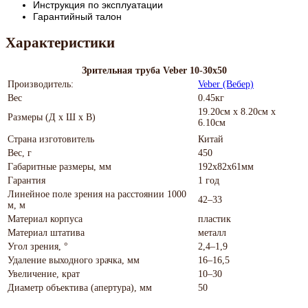
Инструкция по эксплуатации
Гарантийный талон
Характеристики
Зрительная труба Veber 10-30x50
Производитель:
Veber (Вебер)
Вес
0.45кг
19.20см x 8.20см x
Размеры (Д х Ш х В)
6.10см
Страна изготовитель
Китай
Вес, г
450
Габаритные размеры, мм
192x82x61мм
Гарантия
1 год
Линейное поле зрения на расстоянии 1000
42–33
м, м
Материал корпуса
пластик
Материал штатива
металл
Угол зрения, °
2,4–1,9
Удаление выходного зрачка, мм
16–16,5
Увеличение, крат
10–30
Диаметр объектива (апертура), мм
50