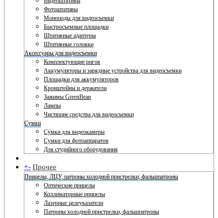
Видеоштативы
Фотоштативы
Моноподы для видеосъемки
Быстросъемные площадки
Штативные адаптеры
Штативные головки
Аксессуары для видеосъемки
Комплектующие ригов
Аккумуляторы и зарядные устройства для видеосъемки
Площадки для аккумуляторов
Кронштейны и держатели
Зажимы GreenBean
Лампы
Чистящие средства для видеосъемки
Сумки
Сумки для видеокамеры
Сумки для фотоаппаратов
Для студийного оборудования
+
-
Прочее
Прицелы, ЛЦУ, патроны холодной пристрелки, фальшпатроны
Оптические прицелы
Коллиматорные прицелы
Лазерные целеуказатели
Патроны холодной пристрелки, фальшпатроны