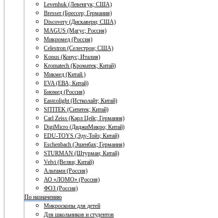
Levenhuk (Левенгук; США)
Bresser (Брессер; Германия)
Discovery (Дискавери; США)
MAGUS (Магус; Россия)
Микромед (Россия)
Celestron (Селестрон; США)
Konus (Конус; Италия)
Kromatech (Кроматек; Китай)
Микмед (Китай.)
EVA (ЕВА; Китай)
Биомед (Россия)
Eastcolight (Истколайт; Китай)
SITITEK (Сититек; Китай)
Carl Zeiss (Карл Цейс; Германия)
DigiMicro (ДиджиМикро; Китай)
EDU-TOYS (Эду-Тойз; Китай)
Eschenbach (Эшенбах; Германия)
STURMAN (Штурман; Китай)
Velvi (Велви; Китай)
Альтами (Россия)
АО «ЛОМО» (Россия)
ФОЗ (Россия)
По назначению
Микроскопы для детей
Для школьников и студентов