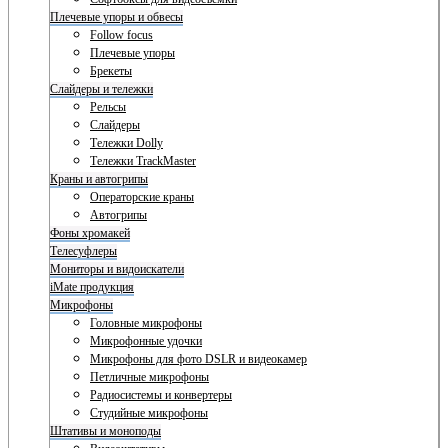
Плечевые упоры и обвесы
Follow focus
Плечевые упоры
Брекеты
Слайдеры и тележки
Рельсы
Слайдеры
Тележки Dolly
Тележки TrackMaster
Краны и автогрипы
Операторские краны
Автогрипы
Фоны хромакей
Телесуфлеры
Мониторы и видоискатели
iMate продукция
Микрофоны
Головные микрофоны
Микрофонные удочки
Микрофоны для фото DSLR и видеокамер
Петличные микрофоны
Радиосистемы и конвертеры
Студийные микрофоны
Штативы и моноподы