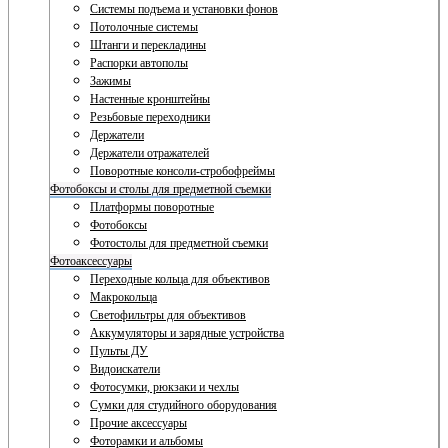
Системы подъема и установки фонов
Потолочные системы
Штанги и перекладины
Распорки автополы
Зажимы
Настенные кронштейны
Резьбовые переходники
Держатели
Держатели отражателей
Поворотные консоли-стробофреймы
Фотобоксы и столы для предметной съемки
Платформы поворотные
Фотобоксы
Фотостолы для предметной съемки
Фотоаксессуары
Переходные кольца для объективов
Макрокольца
Светофильтры для объективов
Аккумуляторы и зарядные устройства
Пульты ДУ
Видоискатели
Фотосумки, рюкзаки и чехлы
Сумки для студийного оборудования
Прочие аксессуары
Фоторамки и альбомы