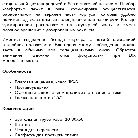
с идеальной цветопередачей и без искажений по краям. Прибор
комфортно лежит в руке, фокусировка осуществляется
барабанчиком на верхней части корпуса, который удобно
ложится под указательный палец правой или левой руки. Кольцо
зуммирования расположено на окулярной части и имеет
плавное вращение с дозированным усилием.
Имеется выдвижная бленда окуляра с четкой фиксацией
в крайних положениях. Благодаря этому, наблюдение можно
вести в обычных или солнцезащитных очках. Обратите
внимание: ближняя точка фокусировки при 10х
менее
1-го
метра!
Особенности
Влагозащищенная, класс JIS-6
Противоударная
С азотным заполнением против запотевания оптики
Гнездо под штатив 1/4"
Комплектация
Зрительная труба Veber 10-30x50
Штатив
Чехол для переноски
Салфетка для протирки оптики