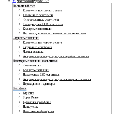
+
-
Фотооборудование
Постоянный свет
Комплекты постоянного света
Галогенные осветители
Флуоресцентные осветители
Светодиодные LED осветители
Кольцевые осветители
Патроны для ламп источников постоянного света
Студийные вспышки
Комплекты импульсного света
Студийные моноблоки
Лампы вспышки
Аккумуляторы и адаптеры для студийных вспышек
Накамерные вспышки и осветители
Фотовспышки
Кольцевые вспышки
Накамерные LED осветители
Аккумуляторы и адаптеры для накамерных вспышек
Переходники и адаптеры
Фотофоны
DigiPrint
Super Dense
Бумажные фотофоны
На пружине
Пластиковые фотофоны