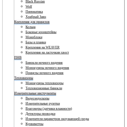
Black Russian
Wolf
Пневматика
Храбрый Заяц
Крепления для прицелов
Кольца
Боковые кронштейны
Моноблоки
Базы и планки
Крепления на WEAVER
Крепления на ласточкин хвост
ПНВ
Бинокли ночного видения
Монокуляры ночного видения
Прицелы ночного видения
Тепловизоры
Монокуляры тепловизоры
Тепловизионные бинокли
Измерительные инструменты
Видеоэндоскопы
Измерительные рулетки
Влагомеры (датчики влажности)
Детекторы проводки
Измерители параметров окружающей среды
Курвиметры