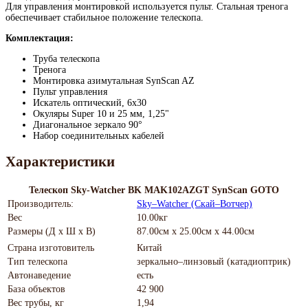
Для управления монтировкой используется пульт. Стальная тренога
обеспечивает стабильное положение телескопа.
Комплектация:
Труба телескопа
Тренога
Монтировка азимутальная SynScan AZ
Пульт управления
Искатель оптический, 6x30
Окуляры Super 10 и 25 мм, 1,25"
Диагональное зеркало 90°
Набор соединительных кабелей
Характеристики
Телескоп Sky-Watcher BK MAK102AZGT SynScan GOTO
Производитель:
Sky–Watcher (Скай–Вотчер)
Вес
10.00кг
Размеры (Д х Ш х В)
87.00см x 25.00см x 44.00см
Страна изготовитель
Китай
Тип телескопа
зеркально–линзовый (катадиоптрик)
Автонаведение
есть
База объектов
42 900
Вес трубы, кг
1,94