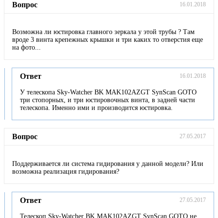
Вопрос
16.01.2018
Возможна ли юстировка главного зеркала у этой трубы ? Там
вроде 3 винта крепежных крышки и три каких то отверстия еще
на фото...
Ответ
16.01.2018
У телескопа Sky-Watcher BK MAK102AZGT SynScan GOTO
три стопорных, и три юстировочных винта, в задней части
телескопа. Именно ими и производится юстировка.
Вопрос
27.05.2017
Поддерживается ли система гидирования у данной модели? Или
возможна реализация гидирования?
Ответ
27.05.2017
Телескоп Sky-Watcher BK MAK102AZGT SynScan GOTO не