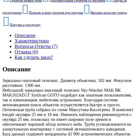
Гарантия низкой цены
Дополнительная гарантия от магазина
Скидка за
регистрацию
Помощь и консультация при покупке
Высокое качество товара
Покупка в рассрочку
Описание
Характеристики
Вопросы-Ответы (7)
Отзывы (0)
Как сделать заказ?
Описание
Зеркально-линзовый телескоп. Диаметр объектива: 102 мм. Фокусное
расстояние: 1300 мм.
Небольшой зеркально-линзовый телескоп Sky-Watcher MAK BK
MAK102AZGT SynScan GOTO подойдет как опытным пользователям,
так и начинающим любителям астрономии. Благодаря системе
автонаведения поиск объектов осуществляется быстро и просто.
Оптическая труба собрана по схеме Максутова-Кассегрена. В комплект
входят окуляры 25 мм и 10 мм. Начинать наблюдения рекомендуется с
окуляра 25 мм, поскольку он имеет широкое поле зрения и
обеспечивает хороший обзор ночного неба. Труба устанавливается на
азимутальную монтировку с системой автоматического наведения.
База данных содержит координаты 42 900 астрономических объектов.