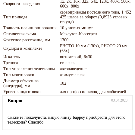
1x, 2x, 16x, 32x, 64x, 128x, 400x, 500x,
Скорости наведения
600x, 800x
сервоприводы постоянного тока, 1 452
Тип привода
425 шагов за оборот (0,8923 угловых
секунд)
Точность позиционирования
10 угловых минут
Оптическая схема
Максутов-Кассегрен
Фокусное расстояние, мм
1300
PHOTO 10 мм (130х), PHOTO 20 мм
Окуляры в комплекте
(65х)
Искатель
оптический, 6x30
Тренога
стальная
Тип управления телескопом
автонаведение
Тип монтировки
азимутальная
Диаметр объектива
102
(апертура), мм
Уровень подготовки
для профессионалов, для любителей
Вопрос
03.04.2020
Скажите пожалуйста, какую линзу Барроу приобрести для этого
телескопа? Спасибо.