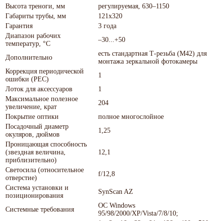
Высота треноги, мм
регулируемая, 630–1150
Габариты трубы, мм
121x320
Гарантия
3 года
Диапазон рабочих
–30...+50
температур, °С
есть стандартная Т-резьба (М42) для
Дополнительно
монтажа зеркальной фотокамеры
Коррекция периодической
1
ошибки (PEC)
Лоток для аксессуаров
1
Максимальное полезное
204
увеличение, крат
Покрытие оптики
полное многослойное
Посадочный диаметр
1,25
окуляров, дюймов
Проницающая способность
(звездная величина,
12,1
приблизительно)
Светосила (относительное
f/12,8
отверстие)
Система установки и
SynScan AZ
позиционирования
ОС Windows
Системные требования
95/98/2000/XP/Vista/7/8/10;