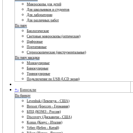
Микроскопы для детей
Для школьников и студентов
Для лаборатории
Для различных работ
По типу
Биологические
Световые микроскопы (оптические)
Цифровые
Портативные
Стереоскопические (инструментальные)
По типу насадки
Монокулярные
Бинокулярные
Тринокулярные
Подключение по USB (LCD экран)
+
-
Бинокли
По бренду
Levenhuk (Левенгук - США)
Bresser (Брессер - Германия)
БПЦ (КОМЗ - Россия)
Discovery (Дискавери - США)
Konus (Конус - Италия)
Veber (Вебер - Китай)