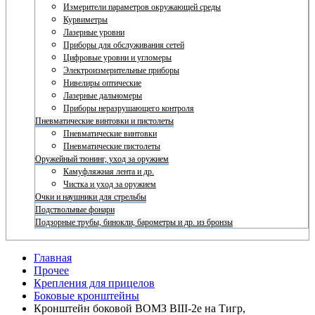
Измерители параметров окружающей среды
Курвиметры
Лазерные уровни
Приборы для обслуживания сетей
Цифровые уровни и угломеры
Электроизмерительные приборы
Нивелиры оптические
Лазерные дальномеры
Приборы неразрушающего контроля
Пневматические винтовки и пистолеты
Пневматические винтовки
Пневматические пистолеты
Оружейный тюнинг, уход за оружием
Камуфляжная лента и др.
Чистка и уход за оружием
Очки и наушники для стрельбы
Подствольные фонари
Подзорные трубы, бинокли, барометры и др. из бронзы
Главная
Прочее
Крепления для прицелов
Боковые кронштейны
Кронштейн боковой ВОМЗ ВIII-2е на Тигр,