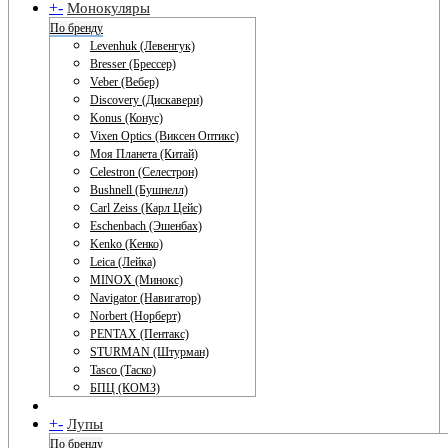
+
-
Монокуляры
По бренду
Levenhuk (Левенгук)
Bresser (Брессер)
Veber (Вебер)
Discovery (Дискавери)
Konus (Конус)
Vixen Optics (Виксен Оптикс)
Моя Планета (Китай)
Celestron (Селестрон)
Bushnell (Бушнелл)
Carl Zeiss (Карл Цейс)
Eschenbach (Эшенбах)
Kenko (Кенко)
Leica (Лейка)
MINOX (Минокс)
Navigator (Навигатор)
Norbert (Норберт)
PENTAX (Пентакс)
STURMAN (Штурман)
Tasco (Таско)
БПЦ (КОМЗ)
+
-
Лупы
По бренду