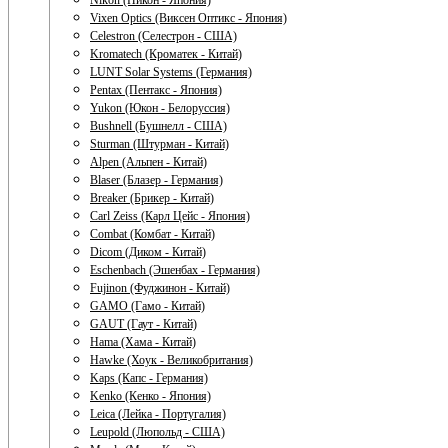
Nikon (Никон - Япония)
Vixen Optics (Виксен Оптикс - Япония)
Celestron (Селестрон - США)
Kromatech (Кроматек - Китай)
LUNT Solar Systems (Германия)
Pentax (Пентакс - Япония)
Yukon (Юкон - Белоруссия)
Bushnell (Бушнелл - США)
Sturman (Штурман - Китай)
Alpen (Альпен - Китай)
Blaser (Блазер - Германия)
Breaker (Брикер - Китай)
Carl Zeiss (Карл Цейс - Япония)
Combat (Комбат - Китай)
Dicom (Диком - Китай)
Eschenbach (Эшенбах - Германия)
Fujinon (Фуджинон - Китай)
GAMO (Гамо - Китай)
GAUT (Гаут - Китай)
Hama (Хама - Китай)
Hawke (Хоук - Великобритания)
Kaps (Капс - Германия)
Kenko (Кенко - Япония)
Leica (Лейка - Португалия)
Leupold (Люпольд - США)