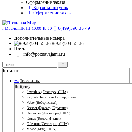
Оформление заказа
Корзина покупок
Оформление заказа
8(499)396-35-49
г. Москва, ПН-ПТ 10:00-19:00
Дополнительные номера
8(929)994-55-36
Почта
info@poznavajamir.ru
Каталог
+
-
Телескопы
По бренду
Levenhuk (Левенгук, США)
Sky-Watcher (Скай-Вотчер, Китай)
Veber (Вебер, Китай)
Bresser (Брессер, Германия)
Discovery (Дискавери, США)
Konus (Конус, Италия)
Celestron (Селестрон, США)
Meade (Мид, США)