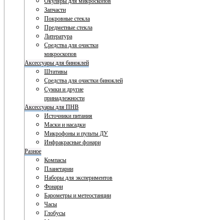
Окуляры для микроскопов
Запчасти
Покровные стекла
Предметные стекла
Литература
Средства для очистки
микроскопов
Аксессуары для биноклей
Штативы
Средства для очистки биноклей
Сумки и другие
принадлежности
Аксессуары для ПНВ
Источники питания
Маски и насадки
Микрофоны и пульты ДУ
Инфракрасные фонари
Разное
Компасы
Планетарии
Наборы для экспериментов
Фонари
Барометры и метеостанции
Часы
Глобусы