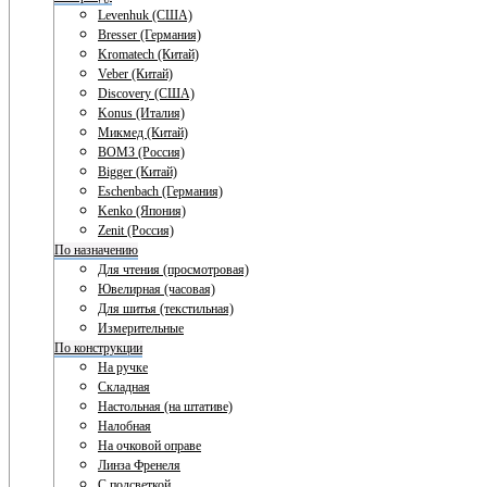
Levenhuk (США)
Bresser (Германия)
Kromatech (Китай)
Veber (Китай)
Discovery (США)
Konus (Италия)
Микмед (Китай)
ВОМЗ (Россия)
Bigger (Китай)
Eschenbach (Германия)
Kenko (Япония)
Zenit (Россия)
По назначению
Для чтения (просмотровая)
Ювелирная (часовая)
Для шитья (текстильная)
Измерительные
По конструкции
На ручке
Складная
Настольная (на штативе)
Налобная
На очковой оправе
Линза Френеля
С подсветкой