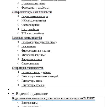
Прочие аксессуары
Фоторамки и альбомы
Синхронизаторы и синхрокабели
Радиосинхронизаторы
ИК синхронизаторы
Светоловушки
Синхрокабели
TTL синхрокабели
Запасные лампы и колбы
Газоразрядные (импульсные)
Галогенные
Флуоресцентные лампы
Металлогалогенные
Защитные стекла
Светодиодные
Генераторы спецэффектов
Вентиляторы студийные
Генераторы мыльных пузырей
Генераторы снега
Генераторы тумана
+
-
Видеооборудование
Видеомикшеры, конвертеры, контроллеры и аксессуары AVMATRIX
Видеокодеры