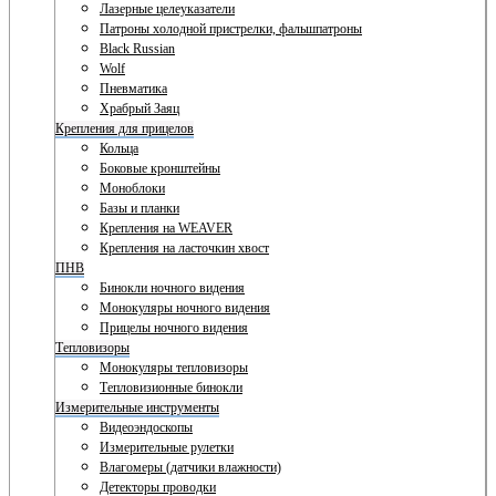
Лазерные целеуказатели
Патроны холодной пристрелки, фальшпатроны
Black Russian
Wolf
Пневматика
Храбрый Заяц
Крепления для прицелов
Кольца
Боковые кронштейны
Моноблоки
Базы и планки
Крепления на WEAVER
Крепления на ласточкин хвост
ПНВ
Бинокли ночного видения
Монокуляры ночного видения
Прицелы ночного видения
Тепловизоры
Монокуляры тепловизоры
Тепловизионные бинокли
Измерительные инструменты
Видеоэндоскопы
Измерительные рулетки
Влагомеры (датчики влажности)
Детекторы проводки