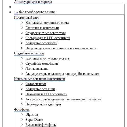
Аксессуары для интерьера
+
-
Фотооборудование
Постоянный свет
Комплекты постоянного света
Галогенные осветители
Флуоресцентные осветители
Светодиодные LED осветители
Кольцевые осветители
Патроны для ламп источников постоянного света
Студийные вспышки
Комплекты импульсного света
Студийные моноблоки
Лампы вспышки
Аккумуляторы и адаптеры для студийных вспышек
Накамерные вспышки и осветители
Фотовспышки
Кольцевые вспышки
Накамерные LED осветители
Аккумуляторы и адаптеры для накамерных вспышек
Переходники и адаптеры
Фотофоны
DigiPrint
Super Dense
Бумажные фотофоны