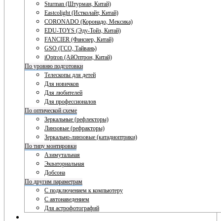
Sturman (Штурман, Китай)
Eastcolight (Истколайт, Китай)
CORONADO (Коронадо, Мексика)
EDU-TOYS (Эду-Тойз, Китай)
FANCIER (Фансиер, Китай)
GSO (ГСО, Тайвань)
iOptron (АйОптрон, Китай)
По уровню подготовки
Телескопы для детей
Для новичков
Для любителей
Для профессионалов
По оптической схеме
Зеркальные (рефлекторы)
Линзовые (рефракторы)
Зеркально-линзовые (катадиоптрики)
По типу монтировки
Азимутальная
Экваториальная
Добсона
По другим параметрам
С подключением к компьютеру
С автонаведением
Для астрофотографий