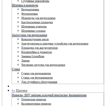
Студийные микрофоны
Штативы и моноподы
Видеоштативы
Фотоштативы
Моноподы для видеосъемки
Быстросъемные площадки
Штативные адаптеры
Штативные головки
Аксессуары для видеосъемки
Комплектующие ригов
Аккумуляторы и зарядные устройства для видеосъемки
Площадки для аккумуляторов
Кронштейны и держатели
Зажимы GreenBean
Лампы
Чистящие средства для видеосъемки
Сумки
Сумки для видеокамеры
Сумки для фотоаппаратов
Для студийного оборудования
+
-
Прочее
Прицелы, ЛЦУ, патроны холодной пристрелки, фальшпатроны
Оптические прицелы
Коллиматорные прицелы