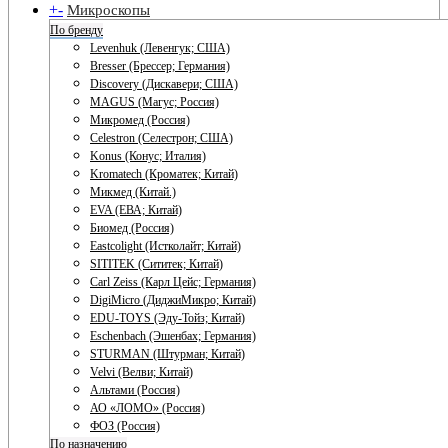
+
-
Микроскопы
По бренду
Levenhuk (Левенгук; США)
Bresser (Брессер; Германия)
Discovery (Дискавери; США)
MAGUS (Магус; Россия)
Микромед (Россия)
Celestron (Селестрон; США)
Konus (Конус; Италия)
Kromatech (Кроматек; Китай)
Микмед (Китай.)
EVA (ЕВА; Китай)
Биомед (Россия)
Eastcolight (Истколайт; Китай)
SITITEK (Сититек; Китай)
Carl Zeiss (Карл Цейс; Германия)
DigiMicro (ДиджиМикро; Китай)
EDU-TOYS (Эду-Тойз; Китай)
Eschenbach (Эшенбах; Германия)
STURMAN (Штурман; Китай)
Velvi (Велви; Китай)
Альтами (Россия)
АО «ЛОМО» (Россия)
ФОЗ (Россия)
По назначению