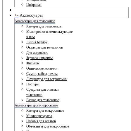
Цифровая
+
-
Аксессуары
Аксессуары для телескопов
Камеры для телескопов
Монтировки и комплектующие
к ним
Линзы Барлоу
Окуляры для телескопов
Для астрофото
Зеркала и призмы
Фильтры
Оптические искатели
Сумки, кейсы, чехлы
Литература для астрономии
Постеры
Средства для очистки
телескопов
Разное для телескопов
Аксессуары для микроскопов
Камеры для микроскопов
Микропрепараты
Наборы для опытов
Объективы для микроскопов