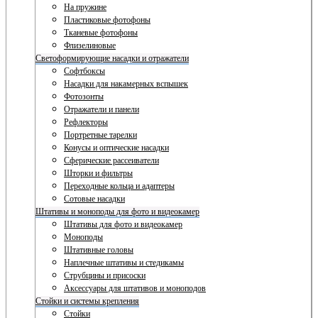
На пружине
Пластиковые фотофоны
Тканевые фотофоны
Флизелиновые
Светоформирующие насадки и отражатели
Софтбоксы
Насадки для накамерных вспышек
Фотозонты
Отражатели и панели
Рефлекторы
Портретные тарелки
Конусы и оптические насадки
Сферические рассеиватели
Шторки и фильтры
Переходные кольца и адаптеры
Сотовые насадки
Штативы и моноподы для фото и видеокамер
Штативы для фото и видеокамер
Моноподы
Штативные головы
Наплечные штативы и стедикамы
Струбцины и присоски
Аксессуары для штативов и моноподов
Стойки и системы крепления
Стойки