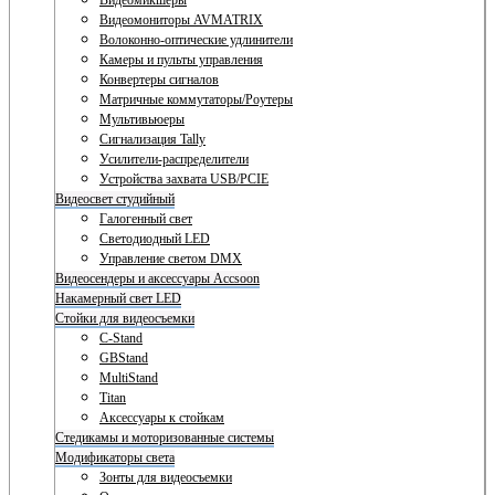
Видеомикшеры
Видеомониторы AVMATRIX
Волоконно-оптические удлинители
Камеры и пульты управления
Конвертеры сигналов
Матричные коммутаторы/Роутеры
Мультивьюеры
Сигнализация Tally
Усилители-распределители
Устройства захвата USB/PCIE
Видеосвет студийный
Галогенный свет
Светодиодный LED
Управление светом DMX
Видеосендеры и аксессуары Accsoon
Накамерный свет LED
Стойки для видеосъемки
C-Stand
GBStand
MultiStand
Titan
Аксессуары к стойкам
Стедикамы и моторизованные системы
Модификаторы света
Зонты для видеосъемки