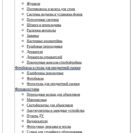
Журавли
Противовесы и колеса для стоек
Системы подъема и установки фонов
Потолочные системы
Штанги и перекладины
Распорки автополы
Зажимы
Настенные кронштейны
Резьбовые переходники
Держатели
Держатели отражателей
Поворотные консоли-стробофреймы
Фотобоксы и столы для предметной съемки
Платформы поворотные
Фотобоксы
Фотостолы для предметной съемки
Фотоаксессуары
Переходные кольца для объективов
Макрокольца
Светофильтры для объективов
Аккумуляторы и зарядные устройства
Пульты ДУ
Видоискатели
Фотосумки, рюкзаки и чехлы
Сумки для студийного оборудования