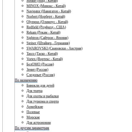
Meade (Мид - Китай)
MINOX (Минокс - Китай)
Navigator (Навигатор - Китай)
Norbert (Норберт - Китай)
Olympus (Олимпус - Китай)
Redfield (Редфилд - США)
Rekam (Рекам - Китай)
Sightron (Сайтрон - Япония)
Steiner (Штайнер - Германия)
SWAROVSKI (Сваровски - Австрия)
Tasco (Таско - Китай)
Vortex (Вортекс - Китай)
БелОМО (Россия)
Зенит (Россия)
Следопыт (Россия)
По назначению
Бинокли для детей
Для театра
Для охоты и рыбалки
Для туризма и спорта
Армейские
Полевые
Морские
Для астрономии
По другим параметрам