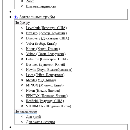
Zoom
Влагозащищенность
+
-
Зрительные трубы
По бренду
Levenhuk (Левенгук. США)
Bresser (Брессер. Германия)
Discovery (Дискавери. США)
Veber (Вебер. Китай)
Konus (Конус. Италия)
Yukon (Юкон. Белоруссия)
Celestron (Селестрон. США)
Bushnell (Бушнелл. Китай)
Hawke (Хоук. Великобритания)
Leica (Лейка. Португалия)
Meade (Мид. Китай)
MINOX (Минокс. Китай)
Nikon (Никон. Япония)
PENTAX (Пентакс. Япония)
Redfield (Редфилд. США)
STURMAN (Штурман. Китай)
По назначению
Для детей
Для охоты и спорта