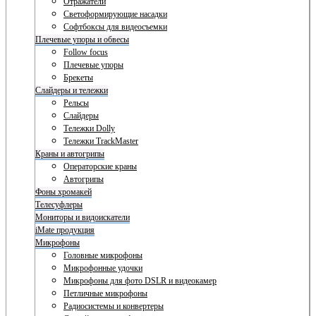
Отражатели
Светоформирующие насадки
Софтбоксы для видеосъемки
Плечевые упоры и обвесы
Follow focus
Плечевые упоры
Брекеты
Слайдеры и тележки
Рельсы
Слайдеры
Тележки Dolly
Тележки TrackMaster
Краны и автогрипы
Операторские краны
Автогрипы
Фоны хромакей
Телесуфлеры
Мониторы и видоискатели
iMate продукция
Микрофоны
Головные микрофоны
Микрофонные удочки
Микрофоны для фото DSLR и видеокамер
Петличные микрофоны
Радиосистемы и конвертеры