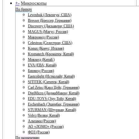
+
-
Микроскопы
По бренду
Levenhuk (Левенгук; США)
Bresser (Брессер; Германия)
Discovery (Дискавери; США)
MAGUS (Магус; Россия)
Микромед (Россия)
Celestron (Селестрон; США)
Konus (Конус; Италия)
Kromatech (Кроматек; Китай)
Микмед (Китай.)
EVA (ЕВА; Китай)
Биомед (Россия)
Eastcolight (Истколайт; Китай)
SITITEK (Сититек; Китай)
Carl Zeiss (Карл Цейс; Германия)
DigiMicro (ДиджиМикро; Китай)
EDU-TOYS (Эду-Тойз; Китай)
Eschenbach (Эшенбах; Германия)
STURMAN (Штурман; Китай)
Velvi (Велви; Китай)
Альтами (Россия)
АО «ЛОМО» (Россия)
ФОЗ (Россия)
По назначению