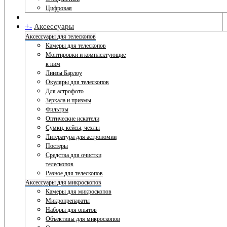
Цифровая
+
-
Аксессуары
Аксессуары для телескопов
Камеры для телескопов
Монтировки и комплектующие
к ним
Линзы Барлоу
Окуляры для телескопов
Для астрофото
Зеркала и призмы
Фильтры
Оптические искатели
Сумки, кейсы, чехлы
Литература для астрономии
Постеры
Средства для очистки
телескопов
Разное для телескопов
Аксессуары для микроскопов
Камеры для микроскопов
Микропрепараты
Наборы для опытов
Объективы для микроскопов