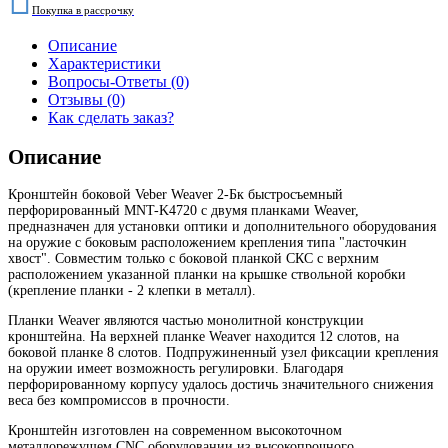
Покупка в рассрочку
Описание
Характеристики
Вопросы-Ответы (0)
Отзывы (0)
Как сделать заказ?
Описание
Кронштейн боковой Veber Weaver 2-Бк быстросъемный
перфорированный MNT-K4720 с двумя планками Weaver,
предназначен для установки оптики и дополнительного оборудования
на оружие с боковым расположением крепления типа "ласточкин
хвост". Совместим только с боковой планкой СКС с верхним
расположением указанной планки на крышке ствольной коробки
(крепление планки - 2 клепки в металл).
Планки Weaver являются частью монолитной конструкции
кронштейна. На верхней планке Weaver находится 12 слотов, на
боковой планке 8 слотов. Подпружиненный узел фиксации крепления
на оружии имеет возможность регулировки. Благодаря
перфорированному корпусу удалось достичь значительного снижения
веса без компромиссов в прочности.
Кронштейн изготовлен на современном высокоточном
металлорежущем CNC оборудовании из высокопрочного