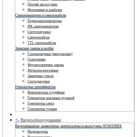
Прочие аксессуары
Фоторамки и альбомы
Синхронизаторы и синхрокабели
Радиосинхронизаторы
ИК синхронизаторы
Светоловушки
Синхрокабели
TTL синхрокабели
Запасные лампы и колбы
Газоразрядные (импульсные)
Галогенные
Флуоресцентные лампы
Металлогалогенные
Защитные стекла
Светодиодные
Генераторы спецэффектов
Вентиляторы студийные
Генераторы мыльных пузырей
Генераторы снега
Генераторы тумана
+
-
Видеооборудование
Видеомикшеры, конвертеры, контроллеры и аксессуары AVMATRIX
Видеокодеры