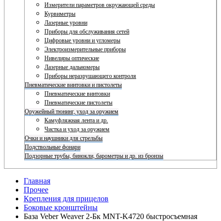
Измерители параметров окружающей среды
Курвиметры
Лазерные уровни
Приборы для обслуживания сетей
Цифровые уровни и угломеры
Электроизмерительные приборы
Нивелиры оптические
Лазерные дальномеры
Приборы неразрушающего контроля
Пневматические винтовки и пистолеты
Пневматические винтовки
Пневматические пистолеты
Оружейный тюнинг, уход за оружием
Камуфляжная лента и др.
Чистка и уход за оружием
Очки и наушники для стрельбы
Подствольные фонари
Подзорные трубы, бинокли, барометры и др. из бронзы
Главная
Прочее
Крепления для прицелов
Боковые кронштейны
База Veber Weaver 2-Бк MNT-K4720 быстросъемная