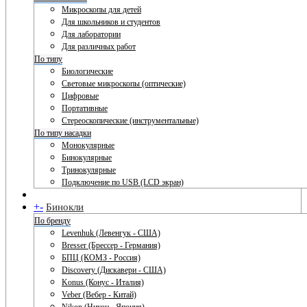
Микроскопы для детей
Для школьников и студентов
Для лаборатории
Для различных работ
По типу
Биологические
Световые микроскопы (оптические)
Цифровые
Портативные
Стереоскопические (инструментальные)
По типу насадки
Монокулярные
Бинокулярные
Тринокулярные
Подключение по USB (LCD экран)
+
-
Бинокли
По бренду
Levenhuk (Левенгук - США)
Bresser (Брессер - Германия)
БПЦ (КОМЗ - Россия)
Discovery (Дискавери - США)
Konus (Конус - Италия)
Veber (Вебер - Китай)