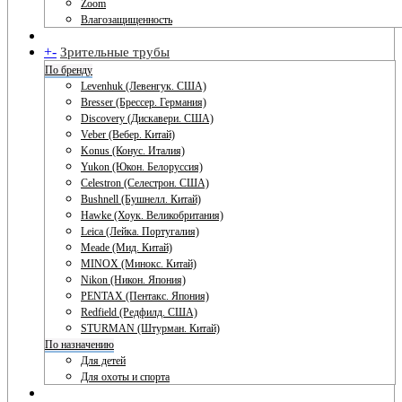
Zoom
Влагозащищенность
+
-
Зрительные трубы
По бренду
Levenhuk (Левенгук. США)
Bresser (Брессер. Германия)
Discovery (Дискавери. США)
Veber (Вебер. Китай)
Konus (Конус. Италия)
Yukon (Юкон. Белоруссия)
Celestron (Селестрон. США)
Bushnell (Бушнелл. Китай)
Hawke (Хоук. Великобритания)
Leica (Лейка. Португалия)
Meade (Мид. Китай)
MINOX (Минокс. Китай)
Nikon (Никон. Япония)
PENTAX (Пентакс. Япония)
Redfield (Редфилд. США)
STURMAN (Штурман. Китай)
По назначению
Для детей
Для охоты и спорта