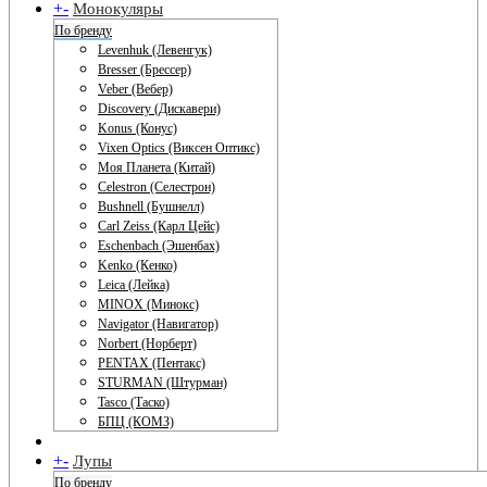
+
-
Монокуляры
По бренду
Levenhuk (Левенгук)
Bresser (Брессер)
Veber (Вебер)
Discovery (Дискавери)
Konus (Конус)
Vixen Optics (Виксен Оптикс)
Моя Планета (Китай)
Celestron (Селестрон)
Bushnell (Бушнелл)
Carl Zeiss (Карл Цейс)
Eschenbach (Эшенбах)
Kenko (Кенко)
Leica (Лейка)
MINOX (Минокс)
Navigator (Навигатор)
Norbert (Норберт)
PENTAX (Пентакс)
STURMAN (Штурман)
Tasco (Таско)
БПЦ (КОМЗ)
+
-
Лупы
По бренду