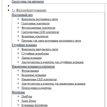
Аксессуары для интерьера
+
-
Фотооборудование
Постоянный свет
Комплекты постоянного света
Галогенные осветители
Флуоресцентные осветители
Светодиодные LED осветители
Кольцевые осветители
Патроны для ламп источников постоянного света
Студийные вспышки
Комплекты импульсного света
Студийные моноблоки
Лампы вспышки
Аккумуляторы и адаптеры для студийных вспышек
Накамерные вспышки и осветители
Фотовспышки
Кольцевые вспышки
Накамерные LED осветители
Аккумуляторы и адаптеры для накамерных вспышек
Переходники и адаптеры
Фотофоны
DigiPrint
Super Dense
Бумажные фотофоны