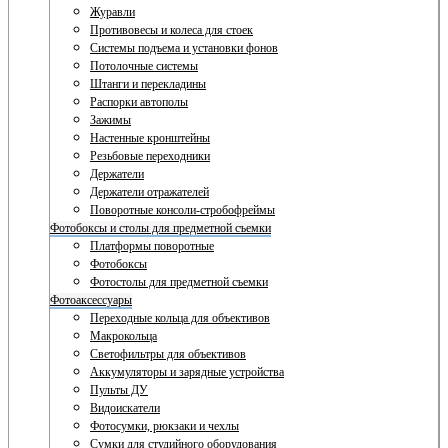
Журавли
Противовесы и колеса для стоек
Системы подъема и установки фонов
Потолочные системы
Штанги и перекладины
Распорки автополы
Зажимы
Настенные кронштейны
Резьбовые переходники
Держатели
Держатели отражателей
Поворотные консоли-стробофреймы
Фотобоксы и столы для предметной съемки
Платформы поворотные
Фотобоксы
Фотостолы для предметной съемки
Фотоаксессуары
Переходные кольца для объективов
Макрокольца
Светофильтры для объективов
Аккумуляторы и зарядные устройства
Пульты ДУ
Видоискатели
Фотосумки, рюкзаки и чехлы
Сумки для студийного оборудования