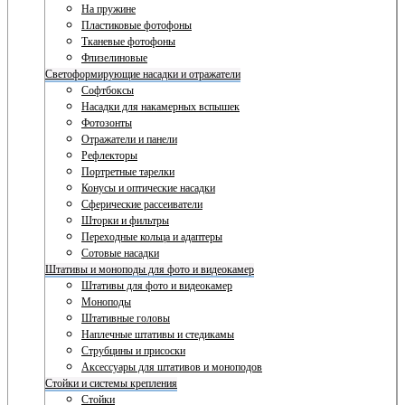
На пружине
Пластиковые фотофоны
Тканевые фотофоны
Флизелиновые
Светоформирующие насадки и отражатели
Софтбоксы
Насадки для накамерных вспышек
Фотозонты
Отражатели и панели
Рефлекторы
Портретные тарелки
Конусы и оптические насадки
Сферические рассеиватели
Шторки и фильтры
Переходные кольца и адаптеры
Сотовые насадки
Штативы и моноподы для фото и видеокамер
Штативы для фото и видеокамер
Моноподы
Штативные головы
Наплечные штативы и стедикамы
Струбцины и присоски
Аксессуары для штативов и моноподов
Стойки и системы крепления
Стойки