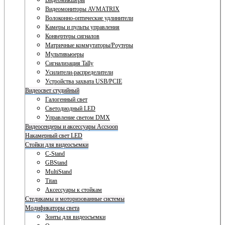
Видеомикшеры
Видеомониторы AVMATRIX
Волоконно-оптические удлинители
Камеры и пульты управления
Конвертеры сигналов
Матричные коммутаторы/Роутеры
Мультивьюеры
Сигнализация Tally
Усилители-распределители
Устройства захвата USB/PCIE
Видеосвет студийный
Галогенный свет
Светодиодный LED
Управление светом DMX
Видеосендеры и аксессуары Accsoon
Накамерный свет LED
Стойки для видеосъемки
C-Stand
GBStand
MultiStand
Titan
Аксессуары к стойкам
Стедикамы и моторизованные системы
Модификаторы света
Зонты для видеосъемки