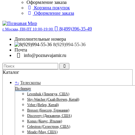
Оформление заказа
Корзина покупок
Оформление заказа
8(499)396-35-49
г. Москва, ПН-ПТ 10:00-19:00
Дополнительные номера
8(929)994-55-36
Почта
info@poznavajamir.ru
Каталог
+
-
Телескопы
По бренду
Levenhuk (Левенгук, США)
Sky-Watcher (Скай-Вотчер, Китай)
Veber (Вебер, Китай)
Bresser (Брессер, Германия)
Discovery (Дискавери, США)
Konus (Конус, Италия)
Celestron (Селестрон, США)
Meade (Мид, США)