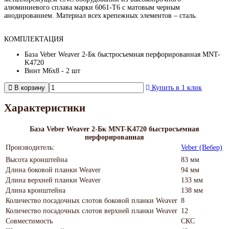
алюминиевого сплава марки 6061-Т6 с матовым черным
анодированием. Материал всех крепежных элементов – сталь.
КОМПЛЕКТАЦИЯ
База Veber Weaver 2-Бк быстросъемная перфорированная MNT-
K4720
Винт М6х8 - 2 шт
В корзину
Купить в 1 клик
Характеристики
База Veber Weaver 2-Бк MNT-K4720 быстросъемная
перфорированная
Производитель:
Veber (Вебер)
Высота кронштейна
83 мм
Длина боковой планки Weaver
94 мм
Длина верхней планки Weaver
133 мм
Длина кронштейна
138 мм
Количество посадочных слотов боковой планки Weaver
8
Количество посадочных слотов верхней планки Weaver
12
Совместимость
СКС