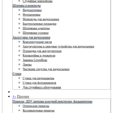
Студийные микрофоны
Штативы и моноподы
Видеоштативы
Фотоштативы
Моноподы для видеосъемки
Быстросъемные площадки
Штативные адаптеры
Штативные головки
Аксессуары для видеосъемки
Комплектующие ригов
Аккумуляторы и зарядные устройства для видеосъемки
Площадки для аккумуляторов
Кронштейны и держатели
Зажимы GreenBean
Лампы
Чистящие средства для видеосъемки
Сумки
Сумки для видеокамеры
Сумки для фотоаппаратов
Для студийного оборудования
+
-
Прочее
Прицелы, ЛЦУ, патроны холодной пристрелки, фальшпатроны
Оптические прицелы
Коллиматорные прицелы