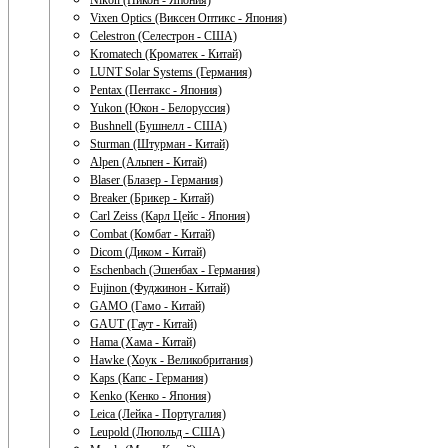
Nikon (Никон - Япония)
Vixen Optics (Виксен Оптикс - Япония)
Celestron (Селестрон - США)
Kromatech (Кроматек - Китай)
LUNT Solar Systems (Германия)
Pentax (Пентакс - Япония)
Yukon (Юкон - Белоруссия)
Bushnell (Бушнелл - США)
Sturman (Штурман - Китай)
Alpen (Альпен - Китай)
Blaser (Блазер - Германия)
Breaker (Брикер - Китай)
Carl Zeiss (Карл Цейс - Япония)
Combat (Комбат - Китай)
Dicom (Диком - Китай)
Eschenbach (Эшенбах - Германия)
Fujinon (Фуджинон - Китай)
GAMO (Гамо - Китай)
GAUT (Гаут - Китай)
Hama (Хама - Китай)
Hawke (Хоук - Великобритания)
Kaps (Капс - Германия)
Kenko (Кенко - Япония)
Leica (Лейка - Португалия)
Leupold (Люпольд - США)