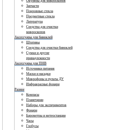
Окуляры для микроскопов
Запчасти
Покровные стекла
Предметные стекла
Литература
Средства для очистки
микроскопов
Аксессуары для биноклей
Штативы
Средства для очистки биноклей
Сумки и другие
принадлежности
Аксессуары для ПНВ
Источники питания
Маски и насадки
Микрофоны и пульты ДУ
Инфракрасные фонари
Разное
Компасы
Планетарии
Наборы для экспериментов
Фонари
Барометры и метеостанции
Часы
Глобусы