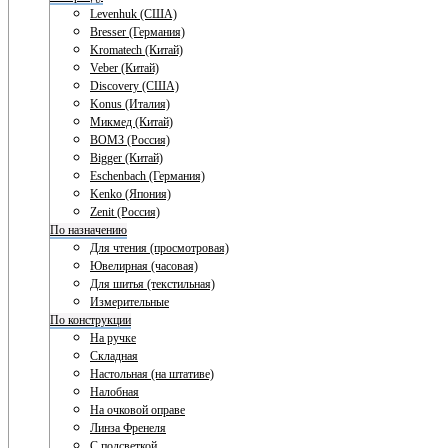
Levenhuk (США)
Bresser (Германия)
Kromatech (Китай)
Veber (Китай)
Discovery (США)
Konus (Италия)
Микмед (Китай)
ВОМЗ (Россия)
Bigger (Китай)
Eschenbach (Германия)
Kenko (Япония)
Zenit (Россия)
По назначению
Для чтения (просмотровая)
Ювелирная (часовая)
Для шитья (текстильная)
Измерительные
По конструкции
На ручке
Складная
Настольная (на штативе)
Налобная
На очковой оправе
Линза Френеля
С подсветкой