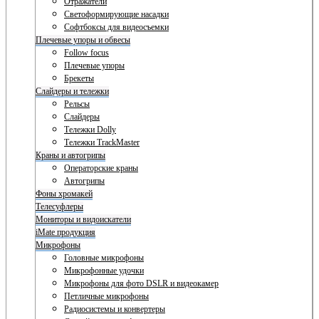
Отражатели
Светоформирующие насадки
Софтбоксы для видеосъемки
Плечевые упоры и обвесы
Follow focus
Плечевые упоры
Брекеты
Слайдеры и тележки
Рельсы
Слайдеры
Тележки Dolly
Тележки TrackMaster
Краны и автогрипы
Операторские краны
Автогрипы
Фоны хромакей
Телесуфлеры
Мониторы и видоискатели
iMate продукция
Микрофоны
Головные микрофоны
Микрофонные удочки
Микрофоны для фото DSLR и видеокамер
Петличные микрофоны
Радиосистемы и конвертеры