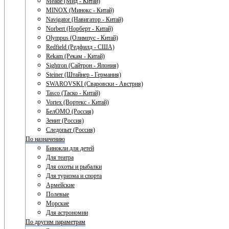
Meade (Мид - Китай)
MINOX (Минокс - Китай)
Navigator (Навигатор - Китай)
Norbert (Норберт - Китай)
Olympus (Олимпус - Китай)
Redfield (Редфилд - США)
Rekam (Рекам - Китай)
Sightron (Сайтрон - Япония)
Steiner (Штайнер - Германия)
SWAROVSKI (Сваровски - Австрия)
Tasco (Таско - Китай)
Vortex (Вортекс - Китай)
БелОМО (Россия)
Зенит (Россия)
Следопыт (Россия)
По назначению
Бинокли для детей
Для театра
Для охоты и рыбалки
Для туризма и спорта
Армейские
Полевые
Морские
Для астрономии
По другим параметрам