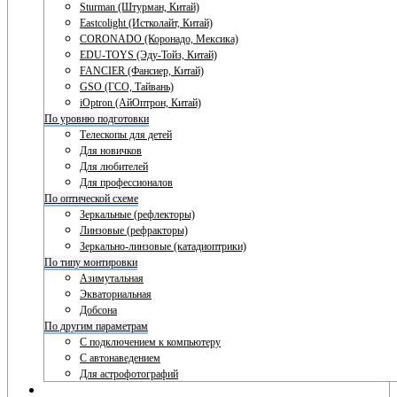
Sturman (Штурман, Китай)
Eastcolight (Истколайт, Китай)
CORONADO (Коронадо, Мексика)
EDU-TOYS (Эду-Тойз, Китай)
FANCIER (Фансиер, Китай)
GSO (ГСО, Тайвань)
iOptron (АйОптрон, Китай)
По уровню подготовки
Телескопы для детей
Для новичков
Для любителей
Для профессионалов
По оптической схеме
Зеркальные (рефлекторы)
Линзовые (рефракторы)
Зеркально-линзовые (катадиоптрики)
По типу монтировки
Азимутальная
Экваториальная
Добсона
По другим параметрам
С подключением к компьютеру
С автонаведением
Для астрофотографий