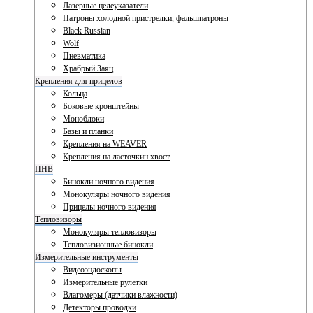
Лазерные целеуказатели
Патроны холодной пристрелки, фальшпатроны
Black Russian
Wolf
Пневматика
Храбрый Заяц
Крепления для прицелов
Кольца
Боковые кронштейны
Моноблоки
Базы и планки
Крепления на WEAVER
Крепления на ласточкин хвост
ПНВ
Бинокли ночного видения
Монокуляры ночного видения
Прицелы ночного видения
Тепловизоры
Монокуляры тепловизоры
Тепловизионные бинокли
Измерительные инструменты
Видеоэндоскопы
Измерительные рулетки
Влагомеры (датчики влажности)
Детекторы проводки