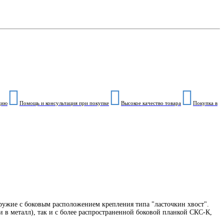
цию
Помощь и консультация при покупке
Высокое качество товара
Покупка в
ружие с боковым расположением крепления типа "ласточкин хвост".
в металл), так и с более распространенной боковой планкой СКС-К,