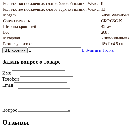
Количество посадочных слотов боковой планки Weaver
8
Количество посадочных слотов верхней планки Weaver
13
Модель
Veber Weaver-
Совместимость
СКС/СКС-К
Ширина кронштейна
45 мм
Вес
208 г
Материал
Алюминиевый с
Размер упаковки
18х11х4.5 см
В корзину
Купить в 1 клик
Задать вопрос о товаре
Имя
Телефон
Email
Вопрос
Отзывы