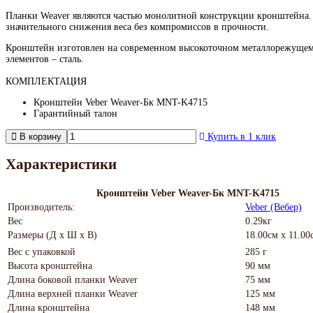
Планки Weaver являются частью монолитной конструкции кронштейна. Н
значительного снижения веса без компромиссов в прочности.
Кронштейн изготовлен на современном высокоточном металлорежущем
элементов – сталь.
КОМПЛЕКТАЦИЯ
Кронштейн Veber Weaver-Бк MNT-K4715
Гарантийный талон
В корзину
Купить в 1 клик
Характеристики
Кронштейн Veber Weaver-Бк MNT-K4715
Производитель:
Veber (Вебер)
Вес
0.29кг
Размеры (Д х Ш х В)
18.00см x 11.00
Вес с упаковкой
285 г
Высота кронштейна
90 мм
Длина боковой планки Weaver
75 мм
Длина верхней планки Weaver
125 мм
Длина кронштейна
148 мм