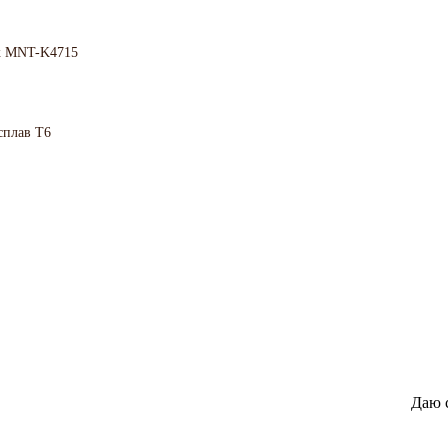
Бк MNT-K4715
плав Т6
Даю 