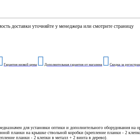
мость доставки уточняйте у менеджера или смотрите страницу
Гарантия низкой цены
Дополнительная гарантия от магазина
Скидка за регистра
редназначен для установки оптики и дополнительного оборудования на о
ной планки на крышке ствольной коробки (крепление планки - 2 клепки 
пление планки - 2 клепки в металл + 2 винта в дерево).