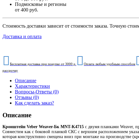
Подмосковье и регионы
от 400 руб.
Стоимость доставки зависит от стоимости заказа. Точную стои
Доставка и оплата
Бесплатная доставка при покупке от 3000 р.
Оплата любым удобным способом
рассрочку
Описание
Характеристики
Вопросы-Ответы (0)
Отзывы (0)
Как сделать заказ?
Описание
Кронштейн Veber Weaver-Бк MNT-K4715
с двумя планками Weaver, п
Cовместим как с боковой планкой СКС с верхним расположением указан
которая конструктивно смещена вниз при монтаже на производстве (кре