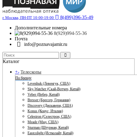
8(499)396-35-49
г. Москва, ПН-ПТ 10:00-19:00
Дополнительные номера
8(929)994-55-36
Почта
info@poznavajamir.ru
Каталог
+
-
Телескопы
По бренду
Levenhuk (Левенгук, США)
Sky-Watcher (Скай-Вотчер, Китай)
Veber (Вебер, Китай)
Bresser (Брессер, Германия)
Discovery (Дискавери, США)
Konus (Конус, Италия)
Celestron (Селестрон, США)
Meade (Мид, США)
Sturman (Штурман, Китай)
Eastcolight (Истколайт, Китай)