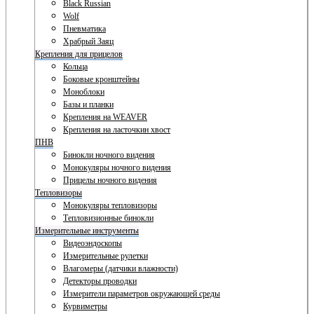
Black Russian
Wolf
Пневматика
Храбрый Заяц
Крепления для прицелов
Кольца
Боковые кронштейны
Моноблоки
Базы и планки
Крепления на WEAVER
Крепления на ласточкин хвост
ПНВ
Бинокли ночного видения
Монокуляры ночного видения
Прицелы ночного видения
Тепловизоры
Монокуляры тепловизоры
Тепловизионные бинокли
Измерительные инструменты
Видеоэндоскопы
Измерительные рулетки
Влагомеры (датчики влажности)
Детекторы проводки
Измерители параметров окружающей среды
Курвиметры