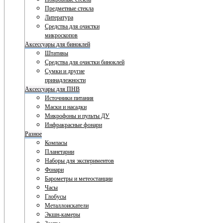
Предметные стекла
Литература
Средства для очистки
микроскопов
Аксессуары для биноклей
Штативы
Средства для очистки биноклей
Сумки и другие
принадлежности
Аксессуары для ПНВ
Источники питания
Маски и насадки
Микрофоны и пульты ДУ
Инфракрасные фонари
Разное
Компасы
Планетарии
Наборы для экспериментов
Фонари
Барометры и метеостанции
Часы
Глобусы
Металлоискатели
Экшн-камеры