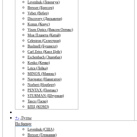
Levenhuk (Левенгук)
Bresser (Брессер)
Veber (Вебер)
Discovery (Дискавери)
Konus (Конус)
Vixen Optics (Виксен Оптикс)
Моя Планета (Китай)
Celestron (Селестрон)
Bushnell (Бушнелл)
Carl Zeiss (Карл Цейс)
Eschenbach (Эшенбах)
Kenko (Кенко)
Leica (Лейка)
MINOX (Минокс)
Navigator (Навигатор)
Norbert (Норберт)
PENTAX (Пентакс)
STURMAN (Штурман)
Tasco (Таско)
БПЦ (КОМЗ)
+
-
Лупы
По бренду
Levenhuk (США)
Bresser (Германия)