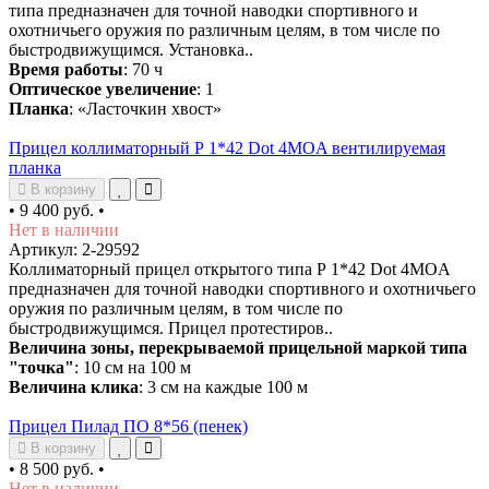
типа предназначен для точной наводки спортивного и
охотничьего оружия по различным целям, в том числе по
быстродвижущимся. Установка..
Время работы
: 70 ч
Оптическое увеличение
: 1
Планка
: «Ласточкин хвост»
Прицел коллиматорный Р 1*42 Dot 4MOA вентилируемая
планка
В корзину
•
9 400 руб.
•
Нет в наличии
Артикул: 2-29592
Коллиматорный прицел открытого типа Р 1*42 Dot 4MOA
предназначен для точной наводки спортивного и охотничьего
оружия по различным целям, в том числе по
быстродвижущимся. Прицел протестиров..
Величина зоны, перекрываемой прицельной маркой типа
"точка"
: 10 см на 100 м
Величина клика
: 3 см на каждые 100 м
Прицел Пилад ПО 8*56 (пенек)
В корзину
•
8 500 руб.
•
Нет в наличии