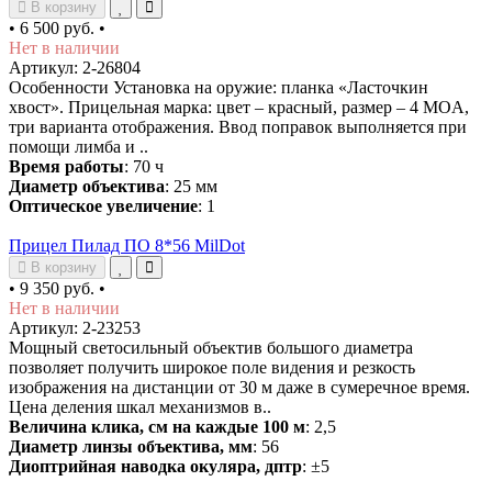
В корзину
•
6 500 руб.
•
Нет в наличии
Артикул: 2-26804
Особенности Установка на оружие: планка «Ласточкин
хвост». Прицельная марка: цвет – красный, размер – 4 MOA,
три варианта отображения. Ввод поправок выполняется при
помощи лимба и ..
Время работы
: 70 ч
Диаметр объектива
: 25 мм
Оптическое увеличение
: 1
Прицел Пилад ПО 8*56 MilDot
В корзину
•
9 350 руб.
•
Нет в наличии
Артикул: 2-23253
Мощный светосильный объектив большого диаметра
позволяет получить широкое поле видения и резкость
изображения на дистанции от 30 м даже в сумеречное время.
Цена деления шкал механизмов в..
Величина клика, см на каждые 100 м
: 2,5
Диаметр линзы объектива, мм
: 56
Диоптрийная наводка окуляра, дптр
: ±5