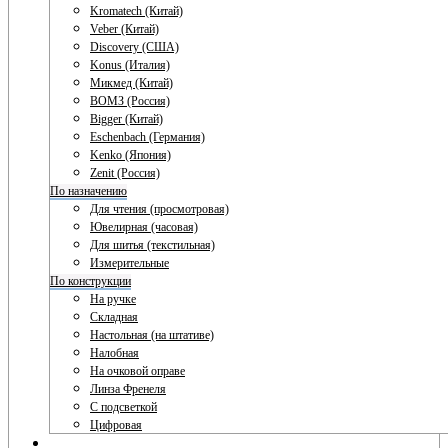
Kromatech (Китай)
Veber (Китай)
Discovery (США)
Konus (Италия)
Микмед (Китай)
ВОМЗ (Россия)
Bigger (Китай)
Eschenbach (Германия)
Kenko (Япония)
Zenit (Россия)
По назначению
Для чтения (просмотровая)
Ювелирная (часовая)
Для шитья (текстильная)
Измерительные
По конструкции
На ручке
Складная
Настольная (на штативе)
Налобная
На очковой оправе
Линза Френеля
С подсветкой
Цифровая