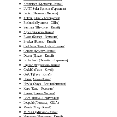
Kromatech (Кроматек - Китай)
LUNT Solar Systems (Германия)
Pentax (Пентакс - Япония)
Yukon (Юкон - Белоруссия)
Bushnell (Бушнелл - США)
Sturman (Штурман - Китай)
Alpen (Альпен - Китай)
Blaser (Блазер - Германия)
Breaker (Брикер - Китай)
Carl Zeiss (Карл Цейс - Япония)
Combat (Комбат - Китай)
Dicom (Диком - Китай)
Eschenbach (Эшенбах - Германия)
Fujinon (Фуджинон - Китай)
GAMO (Гамо - Китай)
GAUT (Гаут - Китай)
Hama (Хама - Китай)
Hawke (Хоук - Великобритания)
Kaps (Капс - Германия)
Kenko (Кенко - Япония)
Leica (Лейка - Португалия)
Leupold (Люпольд - США)
Meade (Мид - Китай)
MINOX (Минокс - Китай)
Navigator (Навигатор - Китай)