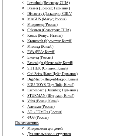
Levenhuk (Левенгук; США)
Bresser (Брессер; Германия)
Discovery (Дискавери; США)
MAGUS (Магус; Россия)
Микромед (Россия)
Celestron (Селестрон; США)
Konus (Конус; Италия)
Kromatech (Кроматек; Китай)
Микмед (Китай.)
EVA (ЕВА; Китай)
Биомед (Россия)
Eastcolight (Истколайт; Китай)
SITITEK (Сититек; Китай)
Carl Zeiss (Карл Цейс; Германия)
DigiMicro (ДиджиМикро; Китай)
EDU-TOYS (Эду-Тойз; Китай)
Eschenbach (Эшенбах; Германия)
STURMAN (Штурман; Китай)
Velvi (Велви; Китай)
Альтами (Россия)
АО «ЛОМО» (Россия)
ФОЗ (Россия)
По назначению
Микроскопы для детей
Для школьников и студентов