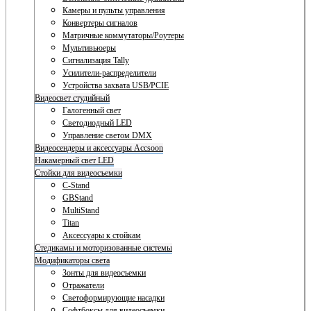
Камеры и пульты управления
Конвертеры сигналов
Матричные коммутаторы/Роутеры
Мультивьюеры
Сигнализация Tally
Усилители-распределители
Устройства захвата USB/PCIE
Видеосвет студийный
Галогенный свет
Светодиодный LED
Управление светом DMX
Видеосендеры и аксессуары Accsoon
Накамерный свет LED
Стойки для видеосъемки
C-Stand
GBStand
MultiStand
Titan
Аксессуары к стойкам
Стедикамы и моторизованные системы
Модификаторы света
Зонты для видеосъемки
Отражатели
Светоформирующие насадки
Софтбоксы для видеосъемки