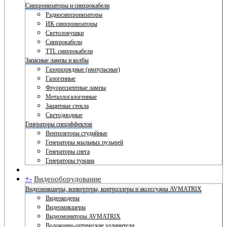
Синхронизаторы и синхрокабели
Радиосинхронизаторы
ИК синхронизаторы
Светоловушки
Синхрокабели
TTL синхрокабели
Запасные лампы и колбы
Газоразрядные (импульсные)
Галогенные
Флуоресцентные лампы
Металлогалогенные
Защитные стекла
Светодиодные
Генераторы спецэффектов
Вентиляторы студийные
Генераторы мыльных пузырей
Генераторы снега
Генераторы тумана
+
-
Видеооборудование
Видеомикшеры, конвертеры, контроллеры и аксессуары AVMATRIX
Видеокодеры
Видеомикшеры
Видеомониторы AVMATRIX
Волоконно-оптические удлинители