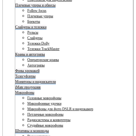
Плечевые упоры и обвесы
Follow focus
Плечевые упоры
Брекеты
Слайдеры и тележки
Рельсы
Слайдеры
Тележки Dolly
Тележки TrackMaster
Краны и автогрипы
Операторские краны
Автогрипы
Фоны хромакей
Телесуфлеры
Мониторы и видоискатели
iMate продукция
Микрофоны
Головные микрофоны
Микрофонные удочки
Микрофоны для фото DSLR и видеокамер
Петличные микрофоны
Радиосистемы и конвертеры
Студийные микрофоны
Штативы и моноподы