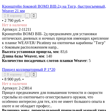
Кронштейн боковой ВОМЗ ВIII-2д на Тигр, быстросъемный,
Weaver 21 мм
В корзину
•
2 790 руб.
•
Нет в наличии
Артикул: 2-11211
Кронштейн ВОМЗ ВIII- 2д предназначен для установки
оптических дневных и ночных прицелов имеющих крепление
к планке WEAVER/ Picatinny на охотничьи карабины "Тигр"
с боковым расположением напр..
Высота установки прицела, мм
: 83,6
Длина базы Weaver, мм
: 140
Количество посадочных слотов планки Weaver
: 5
Прицел коллиматорный Р 1*20
В корзину
•
8 900 руб.
•
Нет в наличии
Артикул: 2-23814
Прицел предназначен для повышения точности и скорости
стрельбы из охотничьего огнестрельного оружия, что
особенно интересно для тех, кто не имеет большого опыта в
охоте и не обладает професс..
Величина зоны, перекрываемой прицельной маркой типа