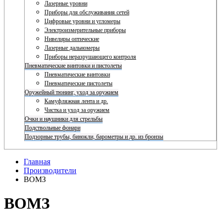
Лазерные уровни
Приборы для обслуживания сетей
Цифровые уровни и угломеры
Электроизмерительные приборы
Нивелиры оптические
Лазерные дальномеры
Приборы неразрушающего контроля
Пневматические винтовки и пистолеты
Пневматические винтовки
Пневматические пистолеты
Оружейный тюнинг, уход за оружием
Камуфляжная лента и др.
Чистка и уход за оружием
Очки и наушники для стрельбы
Подствольные фонари
Подзорные трубы, бинокли, барометры и др. из бронзы
Главная
Производители
ВОМЗ
ВОМЗ