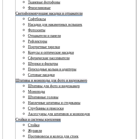
Тканевые фотофоны
Флизелиновые
Светоформирующие насадки и отражатели
Софтбоксы
Насадки для накамерных вспышек
Фотозонты
Отражатели и панели
Рефлекторы
Портретные тарелки
Конусы и оптические насадки
Сферические рассеиватели
Шторки и фильтры
Переходные кольца и адаптеры
Сотовые насадки
Штативы и моноподы для фото и видеокамер
Штативы для фото и видеокамер
Моноподы
Штативные головы
Наплечные штативы и стедикамы
Струбцины и присоски
Аксессуары для штативов и моноподов
Стойки и системы крепления
Стойки
Журавли
Противовесы и колеса для стоек