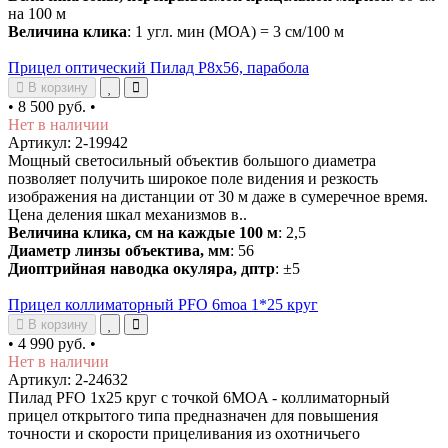
на 100 м
Величина клика
: 1 угл. мин (МОА) = 3 см/100 м
Прицел оптический Пилад P8x56, парабола
В корзину
•
8 500 руб.
•
Нет в наличии
Артикул: 2-19942
Мощный светосильный объектив большого диаметра
позволяет получить широкое поле видения и резкость
изображения на дистанции от 30 м даже в сумеречное время.
Цена деления шкал механизмов в..
Величина клика, см на каждые 100 м
: 2,5
Диаметр линзы объектива, мм
: 56
Диоптрийная наводка окуляра, дптр
: ±5
Прицел коллиматорный PFO 6moa 1*25 круг
В корзину
•
4 990 руб.
•
Нет в наличии
Артикул: 2-24632
Пилад PFO 1х25 круг с точкой 6MOA - коллиматорный
прицел открытого типа предназначен для повышения
точности и скорости прицеливания из охотничьего