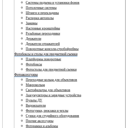
Системы подъема и установки фонов
Потолочные системы
Штанги и перекладины
Распорки автополы
Зажимы
Настенные кронштейны
Резьбовые переходники
Держатели
Держатели отражателей
Поворотные консоли-стробофреймы
Фотобоксы и столы для предметной съемки
Платформы поворотные
Фотобоксы
Фотостолы для предметной съемки
Фотоаксессуары
Переходные кольца для объективов
Макрокольца
Светофильтры для объективов
Аккумуляторы и зарядные устройства
Пульты ДУ
Видоискатели
Фотосумки, рюкзаки и чехлы
Сумки для студийного оборудования
Прочие аксессуары
Фоторамки и альбомы