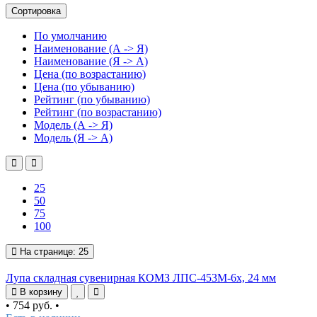
Сортировка
По умолчанию
Наименование (А -> Я)
Наименование (Я -> А)
Цена (по возрастанию)
Цена (по убыванию)
Рейтинг (по убыванию)
Рейтинг (по возрастанию)
Модель (А -> Я)
Модель (Я -> А)
25
50
75
100
На странице:
25
Лупа складная сувенирная КОМЗ ЛПС-453М-6x, 24 мм
В корзину
•
754 руб.
•