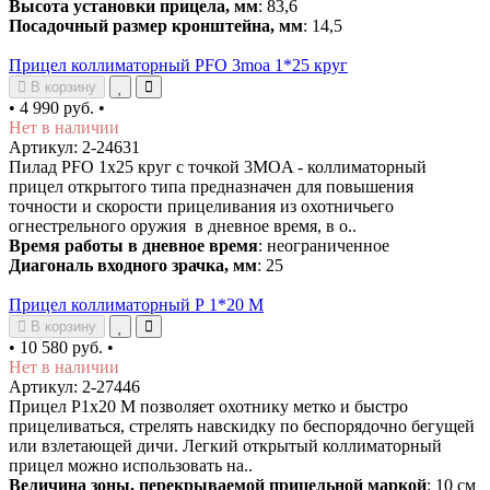
Высота установки прицела, мм
: 83,6
Посадочный размер кронштейна, мм
: 14,5
Прицел коллиматорный PFO 3moa 1*25 круг
В корзину
•
4 990 руб.
•
Нет в наличии
Артикул: 2-24631
Пилад PFO 1х25 круг с точкой 3MOA - коллиматорный
прицел открытого типа предназначен для повышения
точности и скорости прицеливания из охотничьего
огнестрельного оружия в дневное время, в о..
Время работы в дневное время
: неограниченное
Диагональ входного зрачка, мм
: 25
Прицел коллиматорный Р 1*20 М
В корзину
•
10 580 руб.
•
Нет в наличии
Артикул: 2-27446
Прицел Р1х20 М позволяет охотнику метко и быстро
прицеливаться, стрелять навскидку по беспорядочно бегущей
или взлетающей дичи. Легкий открытый коллиматорный
прицел можно использовать на..
Величина зоны, перекрываемой прицельной маркой
: 10 см