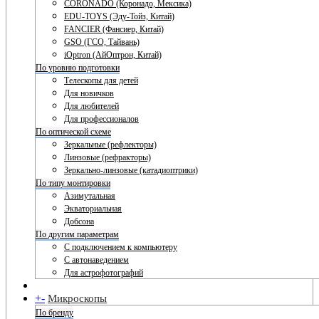
CORONADO (Коронадо, Мексика)
EDU-TOYS (Эду-Тойз, Китай)
FANCIER (Фансиер, Китай)
GSO (ГСО, Тайвань)
iOptron (АйОптрон, Китай)
По уровню подготовки
Телескопы для детей
Для новичков
Для любителей
Для профессионалов
По оптической схеме
Зеркальные (рефлекторы)
Линзовые (рефракторы)
Зеркально-линзовые (катадиоптрики)
По типу монтировки
Азимутальная
Экваториальная
Добсона
По другим параметрам
С подключением к компьютеру
С автонаведением
Для астрофотографий
+
-
Микроскопы
По бренду