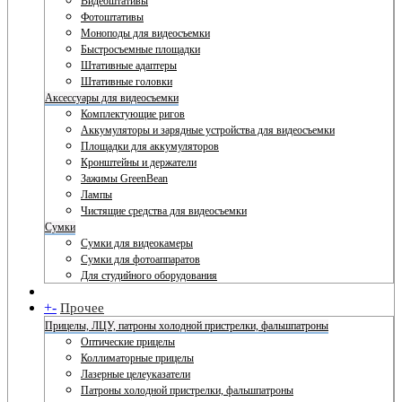
Видеоштативы
Фотоштативы
Моноподы для видеосъемки
Быстросъемные площадки
Штативные адаптеры
Штативные головки
Аксессуары для видеосъемки
Комплектующие ригов
Аккумуляторы и зарядные устройства для видеосъемки
Площадки для аккумуляторов
Кронштейны и держатели
Зажимы GreenBean
Лампы
Чистящие средства для видеосъемки
Сумки
Сумки для видеокамеры
Сумки для фотоаппаратов
Для студийного оборудования
+
-
Прочее
Прицелы, ЛЦУ, патроны холодной пристрелки, фальшпатроны
Оптические прицелы
Коллиматорные прицелы
Лазерные целеуказатели
Патроны холодной пристрелки, фальшпатроны