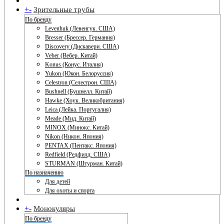
+
-
Зрительные трубы
По бренду
Levenhuk (Левенгук. США)
Bresser (Брессер. Германия)
Discovery (Дискавери. США)
Veber (Вебер. Китай)
Konus (Конус. Италия)
Yukon (Юкон. Белоруссия)
Celestron (Селестрон. США)
Bushnell (Бушнелл. Китай)
Hawke (Хоук. Великобритания)
Leica (Лейка. Португалия)
Meade (Мид. Китай)
MINOX (Минокс. Китай)
Nikon (Никон. Япония)
PENTAX (Пентакс. Япония)
Redfield (Редфилд. США)
STURMAN (Штурман. Китай)
По назначению
Для детей
Для охоты и спорта
+
-
Монокуляры
По бренду