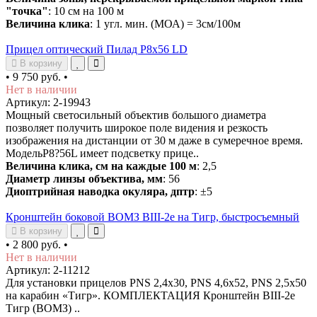
"точка"
: 10 см на 100 м
Величина клика
: 1 угл. мин. (МОА) = 3см/100м
Прицел оптический Пилад P8x56 LD
В корзину
•
9 750 руб.
•
Нет в наличии
Артикул: 2-19943
Мощный светосильный объектив большого диаметра
позволяет получить широкое поле видения и резкость
изображения на дистанции от 30 м даже в сумеречное время.
МодельР8?56L имеет подсветку прице..
Величина клика, см на каждые 100 м
: 2,5
Диаметр линзы объектива, мм
: 56
Диоптрийная наводка окуляра, дптр
: ±5
Кронштейн боковой ВОМЗ ВIII-2е на Тигр, быстросъемный
В корзину
•
2 800 руб.
•
Нет в наличии
Артикул: 2-11212
Для установки прицелов PNS 2,4х30, PNS 4,6х52, PNS 2,5х50
на карабин «Тигр». КОМПЛЕКТАЦИЯ Кронштейн ВIII-2е
Тигр (ВОМЗ) ..