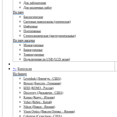
Для лаборатории
Для различных работ
По типу
Биологические
Световые микроскопы (оптические)
Цифровые
Портативные
Стереоскопические (инструментальные)
По типу насадки
Монокулярные
Бинокулярные
Тринокулярные
Подключение по USB (LCD экран)
+
-
Бинокли
По бренду
Levenhuk (Левенгук - США)
Bresser (Брессер - Германия)
БПЦ (КОМЗ - Россия)
Discovery (Дискавери - США)
Konus (Конус - Италия)
Veber (Вебер - Китай)
Nikon (Никон - Япония)
Vixen Optics (Виксен Оптикс - Япония)
Celestron (Селестрон - США)