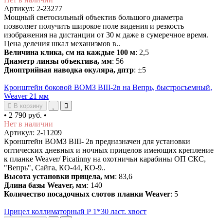
Артикул: 2-23277
Мощный светосильный объектив большого диаметра
позволяет получить широкое поле видения и резкость
изображения на дистанции от 30 м даже в сумеречное время.
Цена деления шкал механизмов в..
Величина клика, см на каждые 100 м
: 2,5
Диаметр линзы объектива, мм
: 56
Диоптрийная наводка окуляра, дптр
: ±5
Кронштейн боковой ВОМЗ ВIII-2в на Вепрь, быстросъемный,
Weaver 21 мм
В корзину
•
2 790 руб.
•
Нет в наличии
Артикул: 2-11209
Кронштейн ВОМЗ ВIII- 2в предназначен для установки
оптических дневных и ночных прицелов имеющих крепление
к планке Weaver/ Picatinny на охотничьи карабины ОП СКС,
"Вепрь", Сайга, КО-44, КО-9..
Высота установки прицела, мм
: 83,6
Длина базы Weaver, мм
: 140
Количество посадочных слотов планки Weaver
: 5
Прицел коллиматорный Р 1*30 ласт. хвост