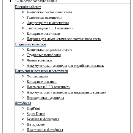
+
-
Фотооборудование
Постоянный свет
Комплекты постоянного света
Галогенные осветители
Флуоресцентные осветители
Светодиодные LED осветители
Кольцевые осветители
Патроны для ламп источников постоянного света
Студийные вспышки
Комплекты импульсного света
Студийные моноблоки
Лампы вспышки
Аккумуляторы и адаптеры для студийных вспышек
Накамерные вспышки и осветители
Фотовспышки
Кольцевые вспышки
Накамерные LED осветители
Аккумуляторы и адаптеры для накамерных вспышек
Переходники и адаптеры
Фотофоны
DigiPrint
Super Dense
Бумажные фотофоны
На пружине
Пластиковые фотофоны