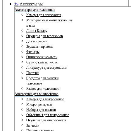
+
-
Аксессуары
Аксессуары для телескопов
Камеры для телескопов
Монтировки и комплектующие
к ним
Линзы Барлоу
Окуляры для телескопов
Для астрофото
Зеркала и призмы
Фильтры
Оптические искатели
Сумки, кейсы, чехлы
Литература для астрономии
Постеры
Средства для очистки
телескопов
Разное для телескопов
Аксессуары для микроскопов
Камеры для микроскопов
Микропрепараты
Наборы для опытов
Объективы для микроскопов
Окуляры для микроскопов
Запчасти
Покровные стекла