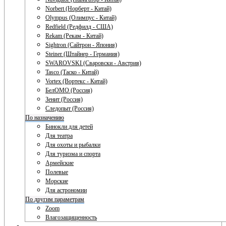
Norbert (Норберт - Китай)
Olympus (Олимпус - Китай)
Redfield (Редфилд - США)
Rekam (Рекам - Китай)
Sightron (Сайтрон - Япония)
Steiner (Штайнер - Германия)
SWAROVSKI (Сваровски - Австрия)
Tasco (Таско - Китай)
Vortex (Вортекс - Китай)
БелОМО (Россия)
Зенит (Россия)
Следопыт (Россия)
По назначению
Бинокли для детей
Для театра
Для охоты и рыбалки
Для туризма и спорта
Армейские
Полевые
Морские
Для астрономии
По другим параметрам
Zoom
Влагозащищенность