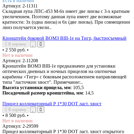
Есть в наличии
Артикул: 2-11311
Складная лупа ЛПС-453 М-6х имеет две линзы с 3-х кратным
увеличением. Поэтому данная лупа имеет две возможные
кратности: 3х (одна линза) и 6х (две линзы). При совмещении
линз получается увели..
Кронштейн боковой ВОМЗ ВIII-1е на Тигр, быстросъемный
В корзину
•
2 550 руб.
•
Нет в наличии
Артикул: 2-11208
Кронштейн ВОМЗ ВIII-1е предназначен для установки
оптических дневных и ночных прицелов на охотничьи
карабины «Тигр» с боковым расположением направляющей
типа "ласточкин хвост". Примечание:..
Высота установки прицела, мм
: 105,5
Посадочный размер кронштейна, мм
: 14,5
Прицел коллиматорный Р 1*30 DOT ласт. хвост
В корзину
•
8 500 руб.
•
Нет в наличии
Артикул: 2-29599
Прицел коллиматорный Р 1*30 DOT ласт. хвост открытого