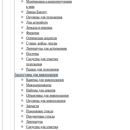
Монтировки и комплектующие
к ним
Линзы Барлоу
Окуляры для телескопов
Для астрофото
Зеркала и призмы
Фильтры
Оптические искатели
Сумки, кейсы, чехлы
Литература для астрономии
Постеры
Средства для очистки
телескопов
Разное для телескопов
Аксессуары для микроскопов
Камеры для микроскопов
Микропрепараты
Наборы для опытов
Объективы для микроскопов
Окуляры для микроскопов
Запчасти
Покровные стекла
Предметные стекла
Литература
Средства для очистки