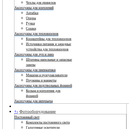
Чехлы для прицелов
Аксессуары для креплений
Антабки
Опоры
Ручки
Сошки
Аксессуары для тепловизоров
Кронштейны для тепловизоров
Источники питания и зарядные
устройства для тепловизоров
Аксессуары для луп и линз
Штативы напольные и запасные
лампы
Аксессуары для пневматики
Мишени и пулеулавливатели
Пружины и манжеты
Аксессуары для подствольных фонарей
Кольца и крепления для
фонарей
Аксессуары для интерьера
+
-
Фотооборудование
Постоянный свет
Комплекты постоянного света
Галогенные осветители