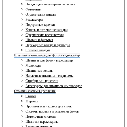
Насадки для накамерных вспышек
Фотозонты
Отражатели и панели
Рефлекторы
Портретные тарелки
Конусы и оптические насадки
Сферические рассеиватели
Шторки и фильтры
Переходные кольца и адаптеры
Сотовые насадки
Штативы и моноподы для фото и видеокамер
Штативы для фото и видеокамер
Моноподы
Штативные головы
Наплечные штативы и стедикамы
Струбцины и присоски
Аксессуары для штативов и моноподов
Стойки и системы крепления
Стойки
Журавли
Противовесы и колеса для стоек
Системы подъема и установки фонов
Потолочные системы
Штанги и перекладины
Распорки автополы