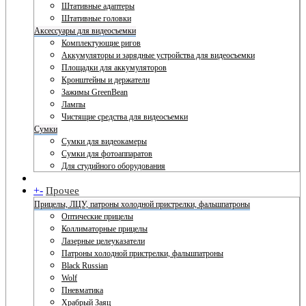
Штативные адаптеры
Штативные головки
Аксессуары для видеосъемки
Комплектующие ригов
Аккумуляторы и зарядные устройства для видеосъемки
Площадки для аккумуляторов
Кронштейны и держатели
Зажимы GreenBean
Лампы
Чистящие средства для видеосъемки
Сумки
Сумки для видеокамеры
Сумки для фотоаппаратов
Для студийного оборудования
+
-
Прочее
Прицелы, ЛЦУ, патроны холодной пристрелки, фальшпатроны
Оптические прицелы
Коллиматорные прицелы
Лазерные целеуказатели
Патроны холодной пристрелки, фальшпатроны
Black Russian
Wolf
Пневматика
Храбрый Заяц