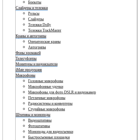
Брекеты
Слайдеры и тележки
Рельсы
Слайдеры
Тележки Dolly
Тележки TrackMaster
Краны и автогрипы
Операторские краны
Автогрипы
Фоны хромакей
Телесуфлеры
Мониторы и видоискатели
iMate продукция
Микрофоны
Головные микрофоны
Микрофонные удочки
Микрофоны для фото DSLR и видеокамер
Петличные микрофоны
Радиосистемы и конвертеры
Студийные микрофоны
Штативы и моноподы
Видеоштативы
Фотоштативы
Моноподы для видеосъемки
Быстросъемные площадки