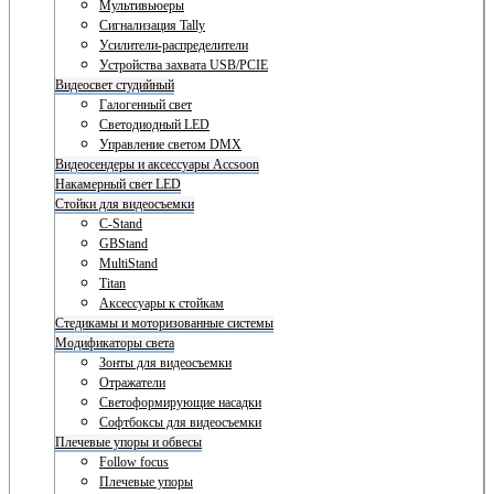
Мультивьюеры
Сигнализация Tally
Усилители-распределители
Устройства захвата USB/PCIE
Видеосвет студийный
Галогенный свет
Светодиодный LED
Управление светом DMX
Видеосендеры и аксессуары Accsoon
Накамерный свет LED
Стойки для видеосъемки
C-Stand
GBStand
MultiStand
Titan
Аксессуары к стойкам
Стедикамы и моторизованные системы
Модификаторы света
Зонты для видеосъемки
Отражатели
Светоформирующие насадки
Софтбоксы для видеосъемки
Плечевые упоры и обвесы
Follow focus
Плечевые упоры