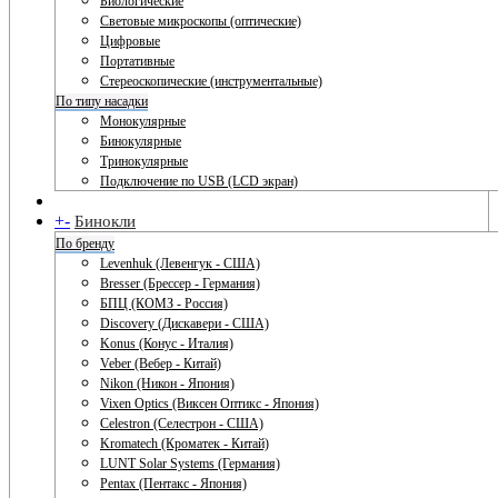
Биологические
Световые микроскопы (оптические)
Цифровые
Портативные
Стереоскопические (инструментальные)
По типу насадки
Монокулярные
Бинокулярные
Тринокулярные
Подключение по USB (LCD экран)
+
-
Бинокли
По бренду
Levenhuk (Левенгук - США)
Bresser (Брессер - Германия)
БПЦ (КОМЗ - Россия)
Discovery (Дискавери - США)
Konus (Конус - Италия)
Veber (Вебер - Китай)
Nikon (Никон - Япония)
Vixen Optics (Виксен Оптикс - Япония)
Celestron (Селестрон - США)
Kromatech (Кроматек - Китай)
LUNT Solar Systems (Германия)
Pentax (Пентакс - Япония)