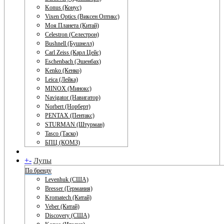
Konus (Конус)
Vixen Optics (Виксен Оптикс)
Моя Планета (Китай)
Celestron (Селестрон)
Bushnell (Бушнелл)
Carl Zeiss (Карл Цейс)
Eschenbach (Эшенбах)
Kenko (Кенко)
Leica (Лейка)
MINOX (Минокс)
Navigator (Навигатор)
Norbert (Норберт)
PENTAX (Пентакс)
STURMAN (Штурман)
Tasco (Таско)
БПЦ (КОМЗ)
+
-
Лупы
По бренду
Levenhuk (США)
Bresser (Германия)
Kromatech (Китай)
Veber (Китай)
Discovery (США)