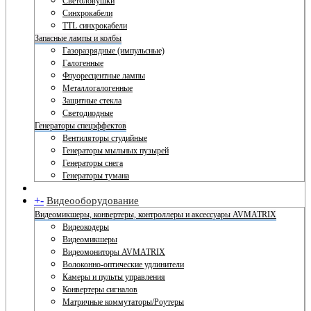
Светоловушки
Синхрокабели
TTL синхрокабели
Запасные лампы и колбы
Газоразрядные (импульсные)
Галогенные
Флуоресцентные лампы
Металлогалогенные
Защитные стекла
Светодиодные
Генераторы спецэффектов
Вентиляторы студийные
Генераторы мыльных пузырей
Генераторы снега
Генераторы тумана
+
-
Видеооборудование
Видеомикшеры, конвертеры, контроллеры и аксессуары AVMATRIX
Видеокодеры
Видеомикшеры
Видеомониторы AVMATRIX
Волоконно-оптические удлинители
Камеры и пульты управления
Конвертеры сигналов
Матричные коммутаторы/Роутеры