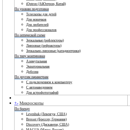
iOptron (АйОптрон, Китай)
По уровню подготовки
Телескопы для детей
Для новичков
Для любителей
Для профессионалов
По оптической схеме
Зеркальные (рефлекторы)
Линзовые (рефракторы)
Зеркально-линзовые (катадиоптрики)
По типу монтировки
Азимутальная
Экваториальная
Добсона
По другим параметрам
С подключением к компьютеру
С автонаведением
Для астрофотографий
+
-
Микроскопы
По бренду
Levenhuk (Левенгук; США)
Bresser (Брессер; Германия)
Discovery (Дискавери; США)
MAGUS (Магус; Россия)