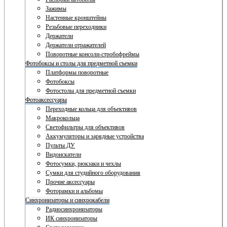
Зажимы
Настенные кронштейны
Резьбовые переходники
Держатели
Держатели отражателей
Поворотные консоли-стробофреймы
Фотобоксы и столы для предметной съемки
Платформы поворотные
Фотобоксы
Фотостолы для предметной съемки
Фотоаксессуары
Переходные кольца для объективов
Макрокольца
Светофильтры для объективов
Аккумуляторы и зарядные устройства
Пульты ДУ
Видоискатели
Фотосумки, рюкзаки и чехлы
Сумки для студийного оборудования
Прочие аксессуары
Фоторамки и альбомы
Синхронизаторы и синхрокабели
Радиосинхронизаторы
ИК синхронизаторы