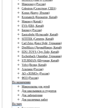
Микромед (Россия)
Celestron (Селестрон; США)
Konus (Конус; Италия)
Kromatech (Кроматек; Китай)
Микмед (Китай.)
EVA (ЕВА; Китай)
Биомед (Россия)
Eastcolight (Истколайт; Китай)
SITITEK (Сититек; Китай)
Carl Zeiss (Карл Цейс; Германия)
DigiMicro (ДиджиМикро; Китай)
EDU-TOYS (Эду-Тойз; Китай)
Eschenbach (Эшенбах; Германия)
STURMAN (Штурман; Китай)
Velvi (Велви; Китай)
Альтами (Россия)
АО «ЛОМО» (Россия)
ФОЗ (Россия)
По назначению
Микроскопы для детей
Для школьников и студентов
Для лаборатории
Для различных работ
По типу