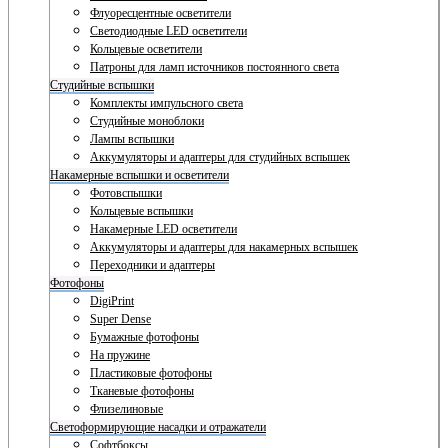
Флуоресцентные осветители
Светодиодные LED осветители
Кольцевые осветители
Патроны для ламп источников постоянного света
Студийные вспышки
Комплекты импульсного света
Студийные моноблоки
Лампы вспышки
Аккумуляторы и адаптеры для студийных вспышек
Накамерные вспышки и осветители
Фотовспышки
Кольцевые вспышки
Накамерные LED осветители
Аккумуляторы и адаптеры для накамерных вспышек
Переходники и адаптеры
Фотофоны
DigiPrint
Super Dense
Бумажные фотофоны
На пружине
Пластиковые фотофоны
Тканевые фотофоны
Флизелиновые
Светоформирующие насадки и отражатели
Софтбоксы