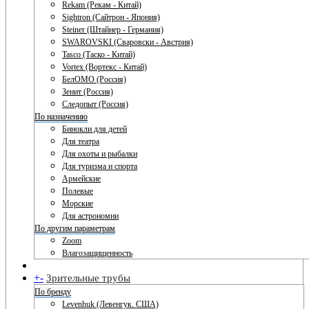
Rekam (Рекам - Китай)
Sightron (Сайтрон - Япония)
Steiner (Штайнер - Германия)
SWAROVSKI (Сваровски - Австрия)
Tasco (Таско - Китай)
Vortex (Вортекс - Китай)
БелОМО (Россия)
Зенит (Россия)
Следопыт (Россия)
По назначению
Бинокли для детей
Для театра
Для охоты и рыбалки
Для туризма и спорта
Армейские
Полевые
Морские
Для астрономии
По другим параметрам
Zoom
Влагозащищенность
+
-
Зрительные трубы
По бренду
Levenhuk (Левенгук. США)