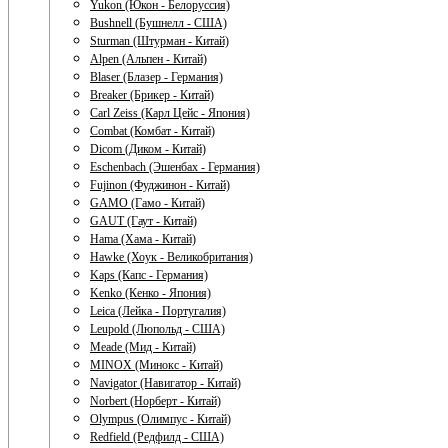
Yukon (Юкон - Белоруссия)
Bushnell (Бушнелл - США)
Sturman (Штурман - Китай)
Alpen (Альпен - Китай)
Blaser (Блазер - Германия)
Breaker (Брикер - Китай)
Carl Zeiss (Карл Цейс - Япония)
Combat (Комбат - Китай)
Dicom (Диком - Китай)
Eschenbach (Эшенбах - Германия)
Fujinon (Фуджинон - Китай)
GAMO (Гамо - Китай)
GAUT (Гаут - Китай)
Hama (Хама - Китай)
Hawke (Хоук - Великобритания)
Kaps (Капс - Германия)
Kenko (Кенко - Япония)
Leica (Лейка - Португалия)
Leupold (Люпольд - США)
Meade (Мид - Китай)
MINOX (Минокс - Китай)
Navigator (Навигатор - Китай)
Norbert (Норберт - Китай)
Olympus (Олимпус - Китай)
Redfield (Редфилд - США)