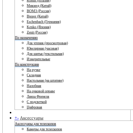
Konus (Италия)
Микмед (Китай)
ВОМЗ (Россия)
Bigger (Китай)
Eschenbach (Германия)
Kenko (Япония)
Zenit (Россия)
По назначению
Для чтения (просмотровая)
Ювелирная (часовая)
Для шитья (текстильная)
Измерительные
По конструкции
На ручке
Складная
Настольная (на штативе)
Налобная
На очковой оправе
Линза Френеля
С подсветкой
Цифровая
+
-
Аксессуары
Аксессуары для телескопов
Камеры для телескопов