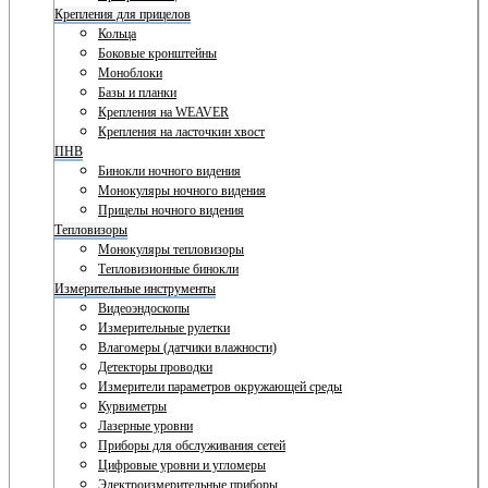
Крепления для прицелов
Кольца
Боковые кронштейны
Моноблоки
Базы и планки
Крепления на WEAVER
Крепления на ласточкин хвост
ПНВ
Бинокли ночного видения
Монокуляры ночного видения
Прицелы ночного видения
Тепловизоры
Монокуляры тепловизоры
Тепловизионные бинокли
Измерительные инструменты
Видеоэндоскопы
Измерительные рулетки
Влагомеры (датчики влажности)
Детекторы проводки
Измерители параметров окружающей среды
Курвиметры
Лазерные уровни
Приборы для обслуживания сетей
Цифровые уровни и угломеры
Электроизмерительные приборы