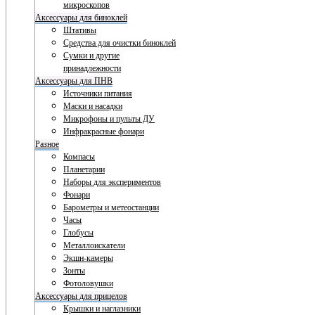
микроскопов
Аксессуары для биноклей
Штативы
Средства для очистки биноклей
Сумки и другие
принадлежности
Аксессуары для ПНВ
Источники питания
Маски и насадки
Микрофоны и пульты ДУ
Инфракрасные фонари
Разное
Компасы
Планетарии
Наборы для экспериментов
Фонари
Барометры и метеостанции
Часы
Глобусы
Металлоискатели
Экшн-камеры
Зонты
Фотоловушки
Аксессуары для прицелов
Крышки и наглазники