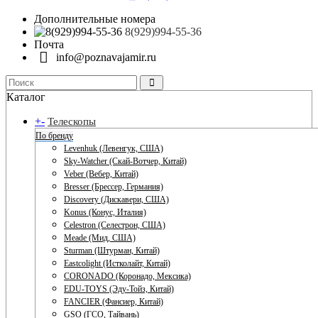
Дополнительные номера
8(929)994-55-36
Почта
info@poznavajamir.ru
Каталог
+
-
Телескопы
По бренду
Levenhuk (Левенгук, США)
Sky-Watcher (Скай-Вотчер, Китай)
Veber (Вебер, Китай)
Bresser (Брессер, Германия)
Discovery (Дискавери, США)
Konus (Конус, Италия)
Celestron (Селестрон, США)
Meade (Мид, США)
Sturman (Штурман, Китай)
Eastcolight (Истколайт, Китай)
CORONADO (Коронадо, Мексика)
EDU-TOYS (Эду-Тойз, Китай)
FANCIER (Фансиер, Китай)
GSO (ГСО, Тайвань)