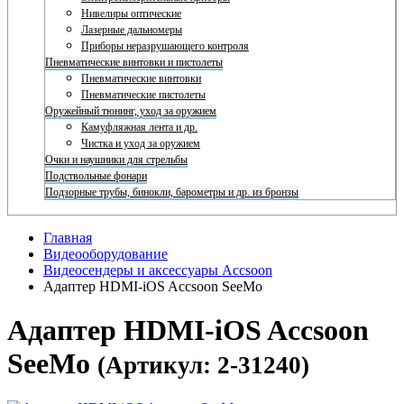
Нивелиры оптические
Лазерные дальномеры
Приборы неразрушающего контроля
Пневматические винтовки и пистолеты
Пневматические винтовки
Пневматические пистолеты
Оружейный тюнинг, уход за оружием
Камуфляжная лента и др.
Чистка и уход за оружием
Очки и наушники для стрельбы
Подствольные фонари
Подзорные трубы, бинокли, барометры и др. из бронзы
Главная
Видеооборудование
Видеосендеры и аксессуары Accsoon
Адаптер HDMI-iOS Accsoon SeeMo
Адаптер HDMI-iOS Accsoon
SeeMo
(Артикул: 2-31240)