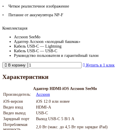
• Четкое реалистичное изображение
• Питание от аккумулятора NP-F
Комплектация
Accsoon SeeMo
Адаптер Accsoon «холодный башмак»
Кабель USB-C — Lightning
Кабель USB-C — USB-C
Руководство пользователя и гарантийный талон
В корзину
Купить в 1 клик
Характеристики
Адаптер HDMI-iOS Accsoon SeeMo
Производитель:
Accsoon
iOS-версия
iOS 12.0 или новее
Видео вход
HDMI-А
Видео выход
USB-C
Зарядный порт
Выход USB-C 5 В/1 А
Потребляемая
2,0 Вт (макс. до 4,5 Вт при зарядке iPad)
мощность