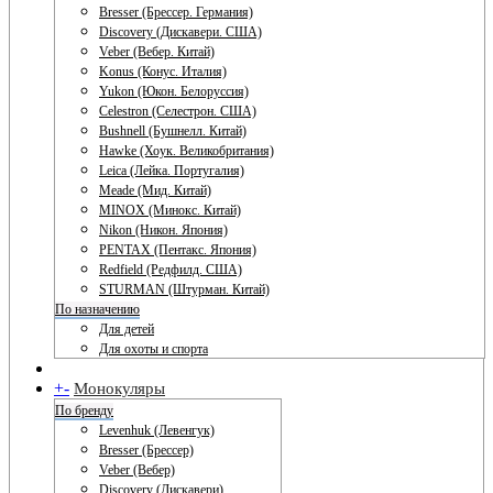
Bresser (Брессер. Германия)
Discovery (Дискавери. США)
Veber (Вебер. Китай)
Konus (Конус. Италия)
Yukon (Юкон. Белоруссия)
Celestron (Селестрон. США)
Bushnell (Бушнелл. Китай)
Hawke (Хоук. Великобритания)
Leica (Лейка. Португалия)
Meade (Мид. Китай)
MINOX (Минокс. Китай)
Nikon (Никон. Япония)
PENTAX (Пентакс. Япония)
Redfield (Редфилд. США)
STURMAN (Штурман. Китай)
По назначению
Для детей
Для охоты и спорта
+
-
Монокуляры
По бренду
Levenhuk (Левенгук)
Bresser (Брессер)
Veber (Вебер)
Discovery (Дискавери)