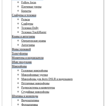
Follow focus
Плечевые упоры
Брекеты
Слайдеры и тележки
Рельсы
Слайдеры
Тележки Dolly
Тележки TrackMaster
Краны и автогрипы
Операторские краны
Автогрипы
Фоны хромакей
Телесуфлеры
Мониторы и видоискатели
iMate продукция
Микрофоны
Головные микрофоны
Микрофонные удочки
Микрофоны для фото DSLR и видеокамер
Петличные микрофоны
Радиосистемы и конвертеры
Студийные микрофоны
Штативы и моноподы
Видеоштативы
Фотоштативы