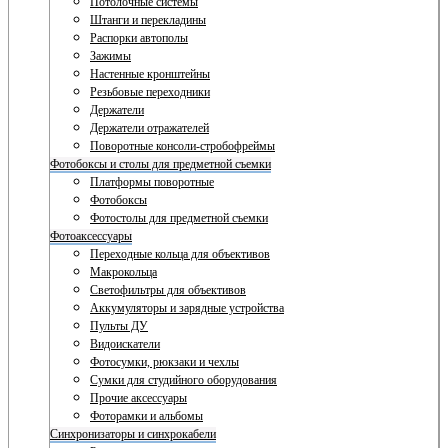
Потолочные системы
Штанги и перекладины
Распорки автополы
Зажимы
Настенные кронштейны
Резьбовые переходники
Держатели
Держатели отражателей
Поворотные консоли-стробофреймы
Фотобоксы и столы для предметной съемки
Платформы поворотные
Фотобоксы
Фотостолы для предметной съемки
Фотоаксессуары
Переходные кольца для объективов
Макрокольца
Светофильтры для объективов
Аккумуляторы и зарядные устройства
Пульты ДУ
Видоискатели
Фотосумки, рюкзаки и чехлы
Сумки для студийного оборудования
Прочие аксессуары
Фоторамки и альбомы
Синхронизаторы и синхрокабели