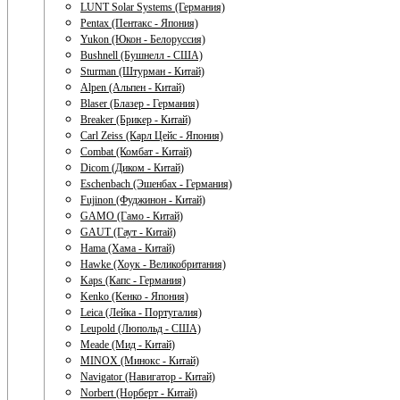
LUNT Solar Systems (Германия)
Pentax (Пентакс - Япония)
Yukon (Юкон - Белоруссия)
Bushnell (Бушнелл - США)
Sturman (Штурман - Китай)
Alpen (Альпен - Китай)
Blaser (Блазер - Германия)
Breaker (Брикер - Китай)
Carl Zeiss (Карл Цейс - Япония)
Combat (Комбат - Китай)
Dicom (Диком - Китай)
Eschenbach (Эшенбах - Германия)
Fujinon (Фуджинон - Китай)
GAMO (Гамо - Китай)
GAUT (Гаут - Китай)
Hama (Хама - Китай)
Hawke (Хоук - Великобритания)
Kaps (Капс - Германия)
Kenko (Кенко - Япония)
Leica (Лейка - Португалия)
Leupold (Люпольд - США)
Meade (Мид - Китай)
MINOX (Минокс - Китай)
Navigator (Навигатор - Китай)
Norbert (Норберт - Китай)