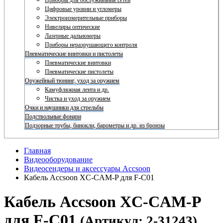
Приборы для обслуживания сетей
Цифровые уровни и угломеры
Электроизмерительные приборы
Нивелиры оптические
Лазерные дальномеры
Приборы неразрушающего контроля
Пневматические винтовки и пистолеты
Пневматические винтовки
Пневматические пистолеты
Оружейный тюнинг, уход за оружием
Камуфляжная лента и др.
Чистка и уход за оружием
Очки и наушники для стрельбы
Подствольные фонари
Подзорные трубы, бинокли, барометры и др. из бронзы
Главная
Видеооборудование
Видеосендеры и аксессуары Accsoon
Кабель Accsoon XC-CAM-P для F-C01
Кабель Accsoon XC-CAM-P
для F-C01
(Артикул: 2-31243)