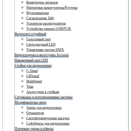
Конвертеры сигналов
Матричные коммутаторы/Роутеры
Мультивьюеры
Сигнализация Tally
Усилители-распределители
Устройства захвата USB/PCIE
Видеосвет студийный
Галогенный свет
Светодиодный LED
Управление светом DMX
Видеосендеры и аксессуары Accsoon
Накамерный свет LED
Стойки для видеосъемки
C-Stand
GBStand
MultiStand
Titan
Аксессуары к стойкам
Стедикамы и моторизованные системы
Модификаторы света
Зонты для видеосъемки
Отражатели
Светоформирующие насадки
Софтбоксы для видеосъемки
Плечевые упоры и обвесы