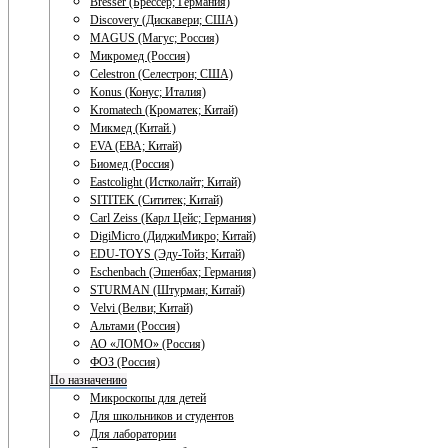
Bresser (Брессер; Германия)
Discovery (Дискавери; США)
MAGUS (Магус; Россия)
Микромед (Россия)
Celestron (Селестрон; США)
Konus (Конус; Италия)
Kromatech (Кроматек; Китай)
Микмед (Китай.)
EVA (ЕВА; Китай)
Биомед (Россия)
Eastcolight (Истколайт; Китай)
SITITEK (Сититек; Китай)
Carl Zeiss (Карл Цейс; Германия)
DigiMicro (ДиджиМикро; Китай)
EDU-TOYS (Эду-Тойз; Китай)
Eschenbach (Эшенбах; Германия)
STURMAN (Штурман; Китай)
Velvi (Велви; Китай)
Альтами (Россия)
АО «ЛОМО» (Россия)
ФОЗ (Россия)
По назначению
Микроскопы для детей
Для школьников и студентов
Для лаборатории