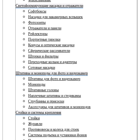
Флизелиновые
Светоформирующие насадки и отражатели
Софтбоксы
Насадки для накамерных вспышек
Фотозонты
Отражатели и панели
Рефлекторы
Портретные тарелки
Конусы и оптические насадки
Сферические рассеиватели
Шторки и фильтры
Переходные кольца и адаптеры
Сотовые насадки
Штативы и моноподы для фото и видеокамер
Штативы для фото и видеокамер
Моноподы
Штативные головы
Наплечные штативы и стедикамы
Струбцины и присоски
Аксессуары для штативов и моноподов
Стойки и системы крепления
Стойки
Журавли
Противовесы и колеса для стоек
Системы подъема и установки фонов