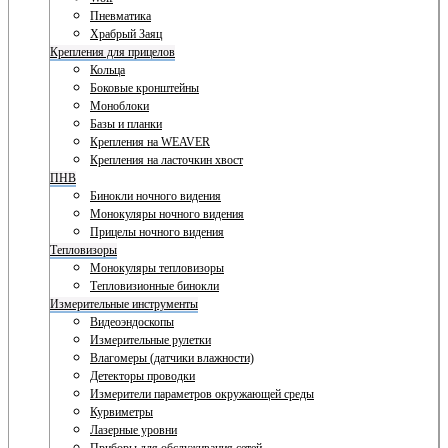
Пневматика
Храбрый Заяц
Крепления для прицелов
Кольца
Боковые кронштейны
Моноблоки
Базы и планки
Крепления на WEAVER
Крепления на ласточкин хвост
ПНВ
Бинокли ночного видения
Монокуляры ночного видения
Прицелы ночного видения
Тепловизоры
Монокуляры тепловизоры
Тепловизионные бинокли
Измерительные инструменты
Видеоэндоскопы
Измерительные рулетки
Влагомеры (датчики влажности)
Детекторы проводки
Измерители параметров окружающей среды
Курвиметры
Лазерные уровни