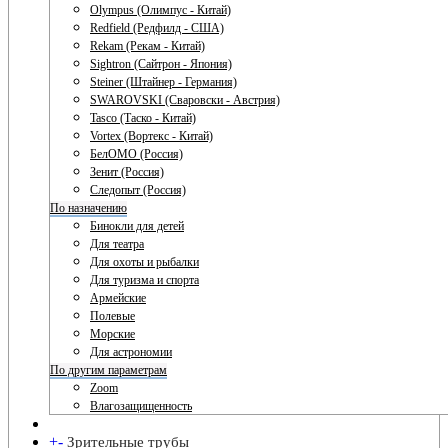
Olympus (Олимпус - Китай)
Redfield (Редфилд - США)
Rekam (Рекам - Китай)
Sightron (Сайтрон - Япония)
Steiner (Штайнер - Германия)
SWAROVSKI (Сваровски - Австрия)
Tasco (Таско - Китай)
Vortex (Вортекс - Китай)
БелОМО (Россия)
Зенит (Россия)
Следопыт (Россия)
По назначению
Бинокли для детей
Для театра
Для охоты и рыбалки
Для туризма и спорта
Армейские
Полевые
Морские
Для астрономии
По другим параметрам
Zoom
Влагозащищенность
+
-
Зрительные трубы