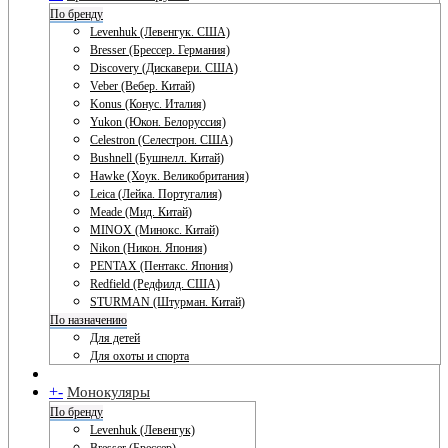
По бренду
Levenhuk (Левенгук. США)
Bresser (Брессер. Германия)
Discovery (Дискавери. США)
Veber (Вебер. Китай)
Konus (Конус. Италия)
Yukon (Юкон. Белоруссия)
Celestron (Селестрон. США)
Bushnell (Бушнелл. Китай)
Hawke (Хоук. Великобритания)
Leica (Лейка. Португалия)
Meade (Мид. Китай)
MINOX (Минокс. Китай)
Nikon (Никон. Япония)
PENTAX (Пентакс. Япония)
Redfield (Редфилд. США)
STURMAN (Штурман. Китай)
По назначению
Для детей
Для охоты и спорта
+
-
Монокуляры
По бренду
Levenhuk (Левенгук)