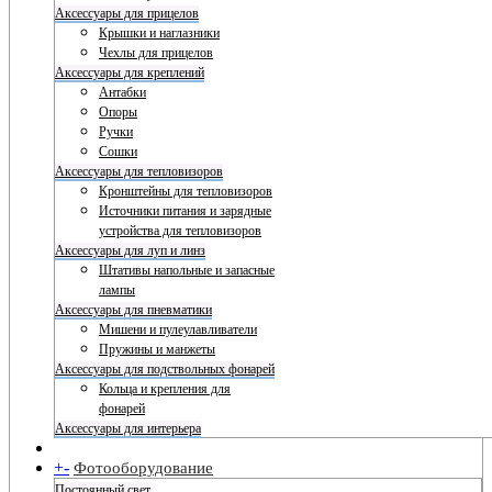
Аксессуары для прицелов
Крышки и наглазники
Чехлы для прицелов
Аксессуары для креплений
Антабки
Опоры
Ручки
Сошки
Аксессуары для тепловизоров
Кронштейны для тепловизоров
Источники питания и зарядные
устройства для тепловизоров
Аксессуары для луп и линз
Штативы напольные и запасные
лампы
Аксессуары для пневматики
Мишени и пулеулавливатели
Пружины и манжеты
Аксессуары для подствольных фонарей
Кольца и крепления для
фонарей
Аксессуары для интерьера
+
-
Фотооборудование
Постоянный свет