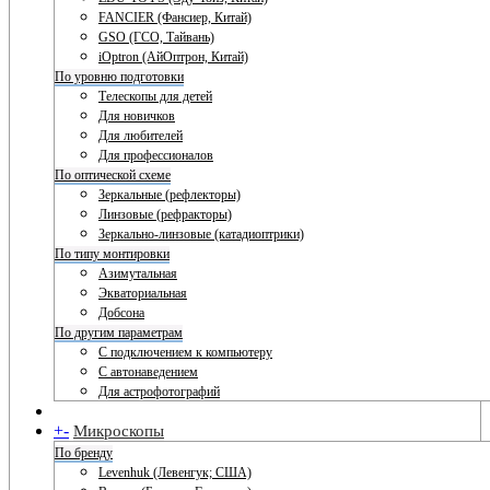
FANCIER (Фансиер, Китай)
GSO (ГСО, Тайвань)
iOptron (АйОптрон, Китай)
По уровню подготовки
Телескопы для детей
Для новичков
Для любителей
Для профессионалов
По оптической схеме
Зеркальные (рефлекторы)
Линзовые (рефракторы)
Зеркально-линзовые (катадиоптрики)
По типу монтировки
Азимутальная
Экваториальная
Добсона
По другим параметрам
С подключением к компьютеру
С автонаведением
Для астрофотографий
+
-
Микроскопы
По бренду
Levenhuk (Левенгук; США)