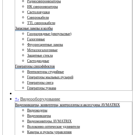
Радиосинхронизаторы
ИК синхронизаторы
Светоловушки
Синхрокабели
TTL синхрокабели
Запасные лампы и колбы
Газоразрядные (импульсные)
Галогенные
Флуоресцентные лампы
Металлогалогенные
Защитные стекла
Светодиодные
Генераторы спецэффектов
Вентиляторы студийные
Генераторы мыльных пузырей
Генераторы снега
Генераторы тумана
+
-
Видеооборудование
Видеомикшеры, конвертеры, контроллеры и аксессуары AVMATRIX
Видеокодеры
Видеомикшеры
Видеомониторы AVMATRIX
Волоконно-оптические удлинители
Камеры и пульты управления