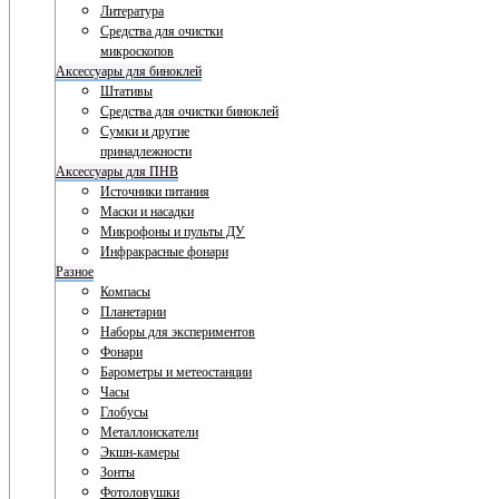
Литература
Средства для очистки
микроскопов
Аксессуары для биноклей
Штативы
Средства для очистки биноклей
Сумки и другие
принадлежности
Аксессуары для ПНВ
Источники питания
Маски и насадки
Микрофоны и пульты ДУ
Инфракрасные фонари
Разное
Компасы
Планетарии
Наборы для экспериментов
Фонари
Барометры и метеостанции
Часы
Глобусы
Металлоискатели
Экшн-камеры
Зонты
Фотоловушки