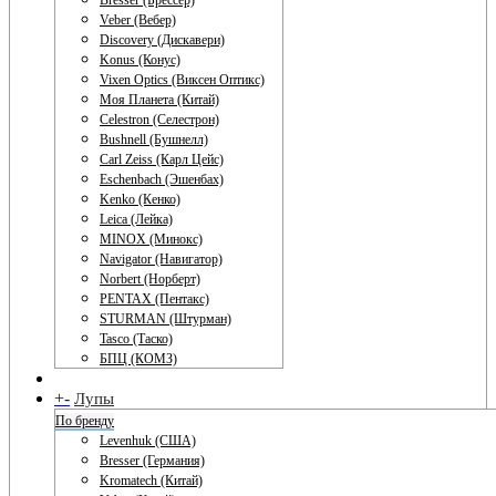
Bresser (Брессер)
Veber (Вебер)
Discovery (Дискавери)
Konus (Конус)
Vixen Optics (Виксен Оптикс)
Моя Планета (Китай)
Celestron (Селестрон)
Bushnell (Бушнелл)
Carl Zeiss (Карл Цейс)
Eschenbach (Эшенбах)
Kenko (Кенко)
Leica (Лейка)
MINOX (Минокс)
Navigator (Навигатор)
Norbert (Норберт)
PENTAX (Пентакс)
STURMAN (Штурман)
Tasco (Таско)
БПЦ (КОМЗ)
+
-
Лупы
По бренду
Levenhuk (США)
Bresser (Германия)
Kromatech (Китай)