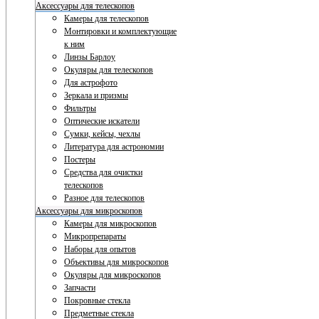
Аксессуары для телескопов
Камеры для телескопов
Монтировки и комплектующие
к ним
Линзы Барлоу
Окуляры для телескопов
Для астрофото
Зеркала и призмы
Фильтры
Оптические искатели
Сумки, кейсы, чехлы
Литература для астрономии
Постеры
Средства для очистки
телескопов
Разное для телескопов
Аксессуары для микроскопов
Камеры для микроскопов
Микропрепараты
Наборы для опытов
Объективы для микроскопов
Окуляры для микроскопов
Запчасти
Покровные стекла
Предметные стекла