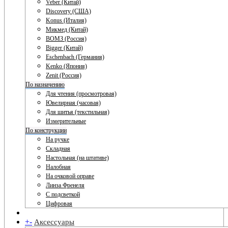
Veber (Китай)
Discovery (США)
Konus (Италия)
Микмед (Китай)
ВОМЗ (Россия)
Bigger (Китай)
Eschenbach (Германия)
Kenko (Япония)
Zenit (Россия)
По назначению
Для чтения (просмотровая)
Ювелирная (часовая)
Для шитья (текстильная)
Измерительные
По конструкции
На ручке
Складная
Настольная (на штативе)
Налобная
На очковой оправе
Линза Френеля
С подсветкой
Цифровая
+
-
Аксессуары