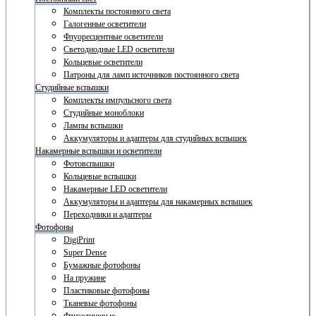
Комплекты постоянного света
Галогенные осветители
Флуоресцентные осветители
Светодиодные LED осветители
Кольцевые осветители
Патроны для ламп источников постоянного света
Студийные вспышки
Комплекты импульсного света
Студийные моноблоки
Лампы вспышки
Аккумуляторы и адаптеры для студийных вспышек
Накамерные вспышки и осветители
Фотовспышки
Кольцевые вспышки
Накамерные LED осветители
Аккумуляторы и адаптеры для накамерных вспышек
Переходники и адаптеры
Фотофоны
DigiPrint
Super Dense
Бумажные фотофоны
На пружине
Пластиковые фотофоны
Тканевые фотофоны