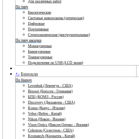
Для различных работ
По типу
Биологические
Световые микроскопы (оптические)
Цифровые
Портативные
Стереоскопические (инструментальные)
По типу насадки
Монокулярные
Бинокулярные
Тринокулярные
Подключение по USB (LCD экран)
+
-
Бинокли
По бренду
Levenhuk (Левенгук - США)
Bresser (Брессер - Германия)
БПЦ (КОМЗ - Россия)
Discovery (Дискавери - США)
Konus (Конус - Италия)
Veber (Вебер - Китай)
Nikon (Никон - Япония)
Vixen Optics (Виксен Оптикс - Япония)
Celestron (Селестрон - США)
Kromatech (Кроматек - Китай)