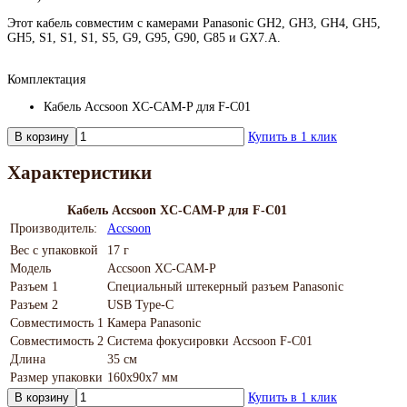
Этот кабель совместим с камерами Panasonic GH2, GH3, GH4, GH5,
GH5, S1, S1, S1, S5, G9, G95, G90, G85 и GX7.A.
Комплектация
Кабель Accsoon XC-CAM-P для F-C01
В корзину
Купить в 1 клик
Характеристики
Кабель Accsoon XC-CAM-P для F-C01
Производитель:
Accsoon
Вес с упаковкой
17 г
Модель
Accsoon XC-CAM-P
Разъем 1
Специальный штекерный разъем Panasonic
Разъем 2
USB Type-C
Совместимость 1
Камера Panasonic
Совместимость 2
Система фокусировки Accsoon F-C01
Длина
35 см
Размер упаковки
160х90х7 мм
В корзину
Купить в 1 клик