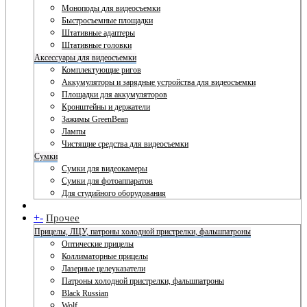
Моноподы для видеосъемки
Быстросъемные площадки
Штативные адаптеры
Штативные головки
Аксессуары для видеосъемки
Комплектующие ригов
Аккумуляторы и зарядные устройства для видеосъемки
Площадки для аккумуляторов
Кронштейны и держатели
Зажимы GreenBean
Лампы
Чистящие средства для видеосъемки
Сумки
Сумки для видеокамеры
Сумки для фотоаппаратов
Для студийного оборудования
+
-
Прочее
Прицелы, ЛЦУ, патроны холодной пристрелки, фальшпатроны
Оптические прицелы
Коллиматорные прицелы
Лазерные целеуказатели
Патроны холодной пристрелки, фальшпатроны
Black Russian
Wolf