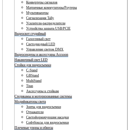
Конвертеры сигналов
Матричные коммутаторы/Роутеры
Мультивьюеры
Сигнализация Tally
Усилители-распределители
Устройства захвата USB/PCIE
Видеосвет студийный
Галогенный свет
Светодиодный LED
Управление светом DMX
Видеосендеры и аксессуары Accsoon
Накамерный свет LED
Стойки для видеосъемки
C-Stand
GBStand
MultiStand
Titan
Аксессуары к стойкам
Стедикамы и моторизованные системы
Модификаторы света
Зонты для видеосъемки
Отражатели
Светоформирующие насадки
Софтбоксы для видеосъемки
Плечевые упоры и обвесы