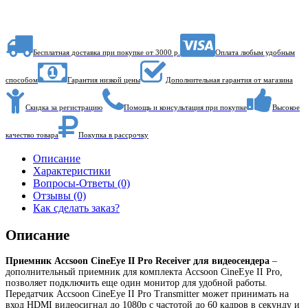
Бесплатная доставка при покупке от 3000 р.
Оплата любым удобным
способом
Гарантия низкой цены
Дополнительная гарантия от магазина
Скидка за регистрацию
Помощь и консультация при покупке
Высокое
качество товара
Покупка в рассрочку
Описание
Характеристики
Вопросы-Ответы (0)
Отзывы (0)
Как сделать заказ?
Описание
Приемник Accsoon CineEye II Pro Receiver для видеосендера
–
дополнительный приемник для комплекта Accsoon CineEye II Pro,
позволяет подключить еще один монитор для удобной работы.
Передатчик Accsoon CineEye II Pro Transmitter может принимать на
вход HDMI видеосигнал до 1080p с частотой до 60 кадров в секунду и