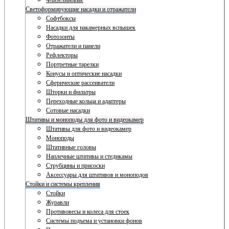
Флизелиновые
Светоформирующие насадки и отражатели
Софтбоксы
Насадки для накамерных вспышек
Фотозонты
Отражатели и панели
Рефлекторы
Портретные тарелки
Конусы и оптические насадки
Сферические рассеиватели
Шторки и фильтры
Переходные кольца и адаптеры
Сотовые насадки
Штативы и моноподы для фото и видеокамер
Штативы для фото и видеокамер
Моноподы
Штативные головы
Наплечные штативы и стедикамы
Струбцины и присоски
Аксессуары для штативов и моноподов
Стойки и системы крепления
Стойки
Журавли
Противовесы и колеса для стоек
Системы подъема и установки фонов