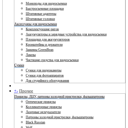
Моноподы для видеосъемки
Быстросъемные площадки
Штативные адаптеры
Штативные головки
Аксессуары для видеосъемки
Комплектующие ригов
Аккумуляторы и зарядные устройства для видеосъемки
Площадки для аккумуляторов
Кронштейны и держатели
Зажимы GreenBean
Лампы
Чистящие средства для видеосъемки
Сумки
Сумки для видеокамеры
Сумки для фотоаппаратов
Для студийного оборудования
+
-
Прочее
Прицелы, ЛЦУ, патроны холодной пристрелки, фальшпатроны
Оптические прицелы
Коллиматорные прицелы
Лазерные целеуказатели
Патроны холодной пристрелки, фальшпатроны
Black Russian
Wolf