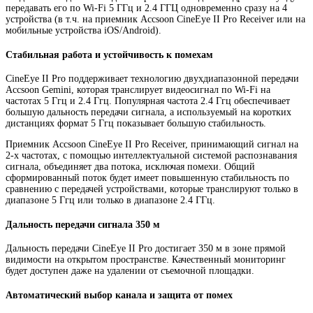
передавать его по Wi-Fi 5 ГГц и 2.4 ГГЦ одновременно сразу на 4
устройства (в т.ч. на приемник Accsoon CineEye II Pro Receiver или на
мобильные устройства iOS/Android).
Стабильная работа и устойчивость к помехам
CineEye II Pro поддерживает технологию двухдиапазонной передачи
Accsoon Gemini, которая транслирует видеосигнал по Wi-Fi на
частотах 5 Ггц и 2.4 Ггц. Популярная частота 2.4 Ггц обеспечивает
большую дальность передачи сигнала, а используемый на коротких
дистанциях формат 5 Ггц показывает большую стабильность.
Приемник Accsoon CineEye II Pro Receiver, принимающий сигнал на
2-х частотах, с помощью интеллектуальной системой распознавания
сигнала, объединяет два потока, исключая помехи. Общий
сформированный поток будет имеет повышенную стабильность по
сравнению с передачей устройствами, которые транслируют только в
диапазоне 5 Ггц или только в диапазоне 2.4 ГГц.
Дальность передачи сигнала 350 м
Дальность передачи CineEye II Pro достигает 350 м в зоне прямой
видимости на открытом пространстве. Качественный мониторинг
будет доступен даже на удалении от съемочной площадки.
Автоматический выбор канала и защита от помех