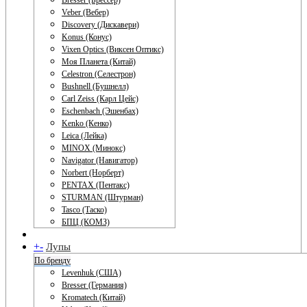
Bresser (Брессер)
Veber (Вебер)
Discovery (Дискавери)
Konus (Конус)
Vixen Optics (Виксен Оптикс)
Моя Планета (Китай)
Celestron (Селестрон)
Bushnell (Бушнелл)
Carl Zeiss (Карл Цейс)
Eschenbach (Эшенбах)
Kenko (Кенко)
Leica (Лейка)
MINOX (Минокс)
Navigator (Навигатор)
Norbert (Норберт)
PENTAX (Пентакс)
STURMAN (Штурман)
Tasco (Таско)
БПЦ (КОМЗ)
+
-
Лупы
По бренду
Levenhuk (США)
Bresser (Германия)
Kromatech (Китай)