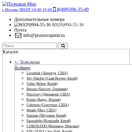
8(499)396-35-49
г. Москва, ПН-ПТ 10:00-19:00
Дополнительные номера
8(929)994-55-36
Почта
info@poznavajamir.ru
Каталог
+
-
Телескопы
По бренду
Levenhuk (Левенгук, США)
Sky-Watcher (Скай-Вотчер, Китай)
Veber (Вебер, Китай)
Bresser (Брессер, Германия)
Discovery (Дискавери, США)
Konus (Конус, Италия)
Celestron (Селестрон, США)
Meade (Мид, США)
Sturman (Штурман, Китай)
Eastcolight (Истколайт, Китай)
CORONADO (Коронадо, Мексика)
EDU-TOYS (Эду-Тойз, Китай)