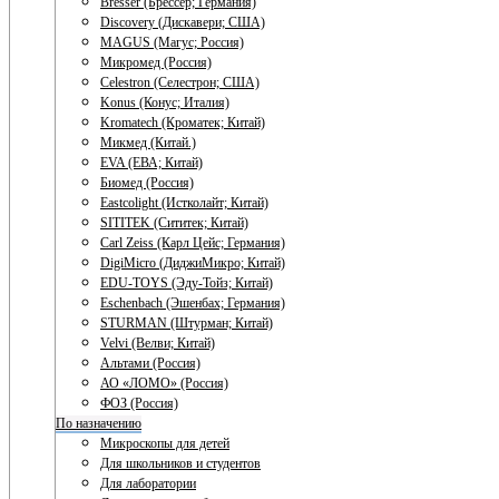
Bresser (Брессер; Германия)
Discovery (Дискавери; США)
MAGUS (Магус; Россия)
Микромед (Россия)
Celestron (Селестрон; США)
Konus (Конус; Италия)
Kromatech (Кроматек; Китай)
Микмед (Китай.)
EVA (ЕВА; Китай)
Биомед (Россия)
Eastcolight (Истколайт; Китай)
SITITEK (Сититек; Китай)
Carl Zeiss (Карл Цейс; Германия)
DigiMicro (ДиджиМикро; Китай)
EDU-TOYS (Эду-Тойз; Китай)
Eschenbach (Эшенбах; Германия)
STURMAN (Штурман; Китай)
Velvi (Велви; Китай)
Альтами (Россия)
АО «ЛОМО» (Россия)
ФОЗ (Россия)
По назначению
Микроскопы для детей
Для школьников и студентов
Для лаборатории