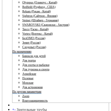
Olympus (Олимпус - Китай)
Redfield (Редфилд - США)
Rekam (Рекам - Китай)
Sightron (Сайтрон - Япония)
Steiner (Штайнер - Германия)
SWAROVSKI (Сваровски - Австрия)
Tasco (Таско - Китай)
Vortex (Вортекс - Китай)
БелОМО (Россия)
Зенит (Россия)
Следопыт (Россия)
По назначению
Бинокли для детей
Для театра
Для охоты и рыбалки
Для туризма и спорта
Армейские
Полевые
Морские
Для астрономии
По другим параметрам
Zoom
Влагозащищенность
+
-
Зрительные трубы