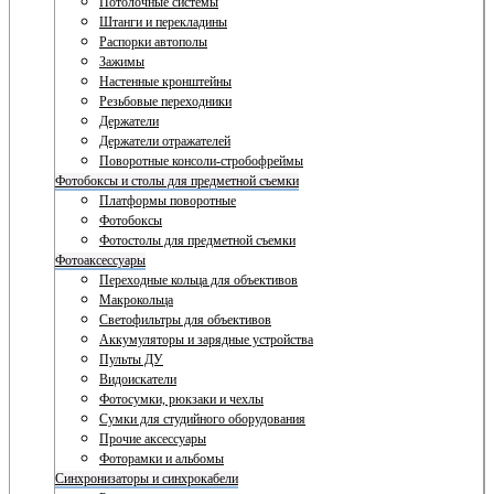
Потолочные системы
Штанги и перекладины
Распорки автополы
Зажимы
Настенные кронштейны
Резьбовые переходники
Держатели
Держатели отражателей
Поворотные консоли-стробофреймы
Фотобоксы и столы для предметной съемки
Платформы поворотные
Фотобоксы
Фотостолы для предметной съемки
Фотоаксессуары
Переходные кольца для объективов
Макрокольца
Светофильтры для объективов
Аккумуляторы и зарядные устройства
Пульты ДУ
Видоискатели
Фотосумки, рюкзаки и чехлы
Сумки для студийного оборудования
Прочие аксессуары
Фоторамки и альбомы
Синхронизаторы и синхрокабели