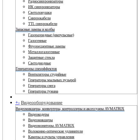
Радиосинхронизаторы
ИК синхронизаторы
Светоловушки
Синхрокабели
TTL синхрокабели
Запасные лампы и колбы
Газоразрядные (импульсные)
Галогенные
Флуоресцентные лампы
Металлогалогенные
Защитные стекла
Светодиодные
Генераторы спецэффектов
Вентиляторы студийные
Генераторы мыльных пузырей
Генераторы снега
Генераторы тумана
+
-
Видеооборудование
Видеомикшеры, конвертеры, контроллеры и аксессуары AVMATRIX
Видеокодеры
Видеомикшеры
Видеомониторы AVMATRIX
Волоконно-оптические удлинители
Камеры и пульты управления