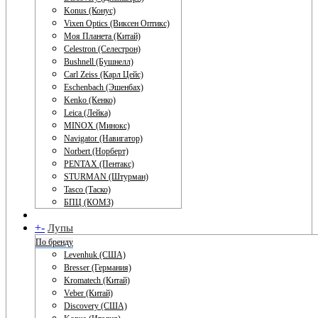
Konus (Конус)
Vixen Optics (Виксен Оптикс)
Моя Планета (Китай)
Celestron (Селестрон)
Bushnell (Бушнелл)
Carl Zeiss (Карл Цейс)
Eschenbach (Эшенбах)
Kenko (Кенко)
Leica (Лейка)
MINOX (Минокс)
Navigator (Навигатор)
Norbert (Норберт)
PENTAX (Пентакс)
STURMAN (Штурман)
Tasco (Таско)
БПЦ (КОМЗ)
+
-
Лупы
По бренду
Levenhuk (США)
Bresser (Германия)
Kromatech (Китай)
Veber (Китай)
Discovery (США)