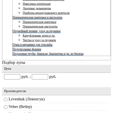
Нивелиры оптические
Лазерные дальномеры
Приборы неразрушающего контроля
Пневматические винтовки и пистолеты
Пневматические винтовки
Пневматические пистолеты
Оружейный тюнинг, уход за оружием
Камуфляжная лента и др.
Чистка и уход за оружием
Очки и наушники для стрельбы
Подствольные фонари
Подзорные трубы, бинокли, барометры и др. из бронзы
Подбор лупы
Цена
руб. -
руб.
Производители
Levenhuk (Левенгук)
Veber (Вебер)