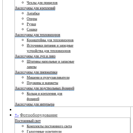
Чехлы для прицелов
Аксессуары для креплений
Антабки
Опоры
Ручки
Сошки
Аксессуары для тепловизоров
Кронштейны для тепловизоров
Источники питания и зарядные
устройства для тепловизоров
Аксессуары для луп и линз
Штативы напольные и запасные
лампы
Аксессуары для пневматики
Мишени и пулеулавливатели
Пружины и манжеты
Аксессуары для подствольных фонарей
Кольца и крепления для
фонарей
Аксессуары для интерьера
+
-
Фотооборудование
Постоянный свет
Комплекты постоянного света
Галогенные осветители