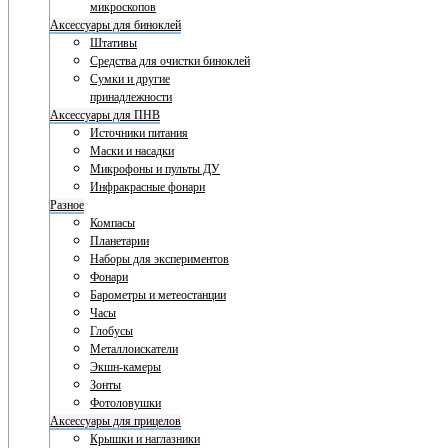
микроскопов
Аксессуары для биноклей
Штативы
Средства для очистки биноклей
Сумки и другие
принадлежности
Аксессуары для ПНВ
Источники питания
Маски и насадки
Микрофоны и пульты ДУ
Инфракрасные фонари
Разное
Компасы
Планетарии
Наборы для экспериментов
Фонари
Барометры и метеостанции
Часы
Глобусы
Металлоискатели
Экшн-камеры
Зонты
Фотоловушки
Аксессуары для прицелов
Крышки и наглазники