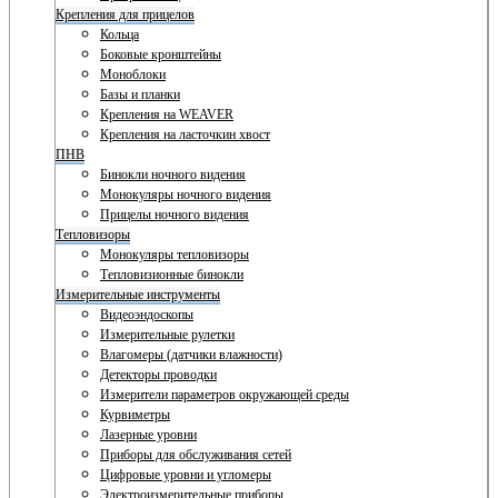
Крепления для прицелов
Кольца
Боковые кронштейны
Моноблоки
Базы и планки
Крепления на WEAVER
Крепления на ласточкин хвост
ПНВ
Бинокли ночного видения
Монокуляры ночного видения
Прицелы ночного видения
Тепловизоры
Монокуляры тепловизоры
Тепловизионные бинокли
Измерительные инструменты
Видеоэндоскопы
Измерительные рулетки
Влагомеры (датчики влажности)
Детекторы проводки
Измерители параметров окружающей среды
Курвиметры
Лазерные уровни
Приборы для обслуживания сетей
Цифровые уровни и угломеры
Электроизмерительные приборы