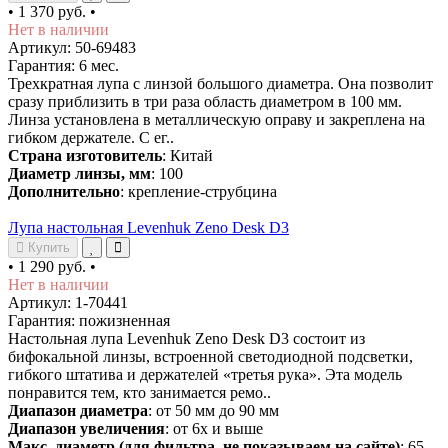
•
1 370 руб.
•
Нет в наличии
Артикул: 50-69483
Гарантия: 6 мес.
Трехкратная лупа с линзой большого диаметра. Она позволит
сразу приблизить в три раза область диаметром в 100 мм.
Линза установлена в металлическую оправу и закреплена на
гибком держателе. С ег..
Страна изготовитель
: Китай
Диаметр линзы, мм
: 100
Дополнительно
: крепление-струбцина
Лупа настольная Levenhuk Zeno Desk D3
Купить
•
1 290 руб.
•
Нет в наличии
Артикул: 1-70441
Гарантия: пожизненная
Настольная лупа Levenhuk Zeno Desk D3 состоит из
бифокальной линзы, встроенной светодиодной подсветки,
гибкого штатива и держателей «третья рука». Эта модель
понравится тем, кто занимается ремо..
Диапазон диаметра
: от 50 мм до 90 мм
Диапазон увеличения
: от 6х и выше
Макс. диаметр (для фильтра, не показываем на сайте)
: 65