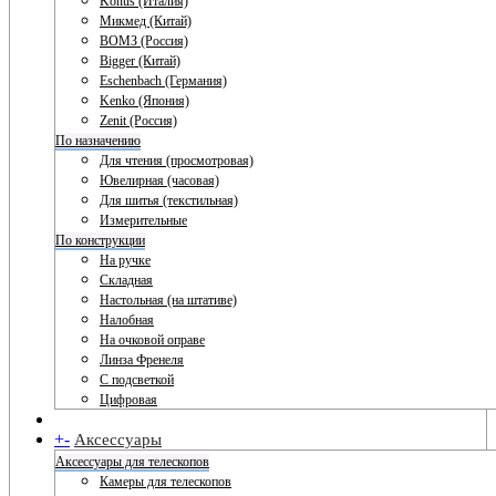
Konus (Италия)
Микмед (Китай)
ВОМЗ (Россия)
Bigger (Китай)
Eschenbach (Германия)
Kenko (Япония)
Zenit (Россия)
По назначению
Для чтения (просмотровая)
Ювелирная (часовая)
Для шитья (текстильная)
Измерительные
По конструкции
На ручке
Складная
Настольная (на штативе)
Налобная
На очковой оправе
Линза Френеля
С подсветкой
Цифровая
+
-
Аксессуары
Аксессуары для телескопов
Камеры для телескопов