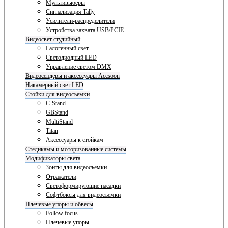
Мультивьюеры
Сигнализация Tally
Усилители-распределители
Устройства захвата USB/PCIE
Видеосвет студийный
Галогенный свет
Светодиодный LED
Управление светом DMX
Видеосендеры и аксессуары Accsoon
Накамерный свет LED
Стойки для видеосъемки
C-Stand
GBStand
MultiStand
Titan
Аксессуары к стойкам
Стедикамы и моторизованные системы
Модификаторы света
Зонты для видеосъемки
Отражатели
Светоформирующие насадки
Софтбоксы для видеосъемки
Плечевые упоры и обвесы
Follow focus
Плечевые упоры