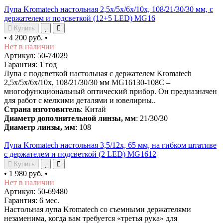
Лупа Kromatech настольная 2,5x/5x/6x/10x, 108/21/30/30 мм, с
держателем и подсветкой (12+5 LED) MG16
Купить
•
4 200 руб.
•
Нет в наличии
Артикул: 50-74029
Гарантия: 1 год
Лупа с подсветкой настольная с держателем Kromatech
2,5x/5x/6x/10x, 108/21/30/30 мм MG16130-108C –
многофункциональный оптический прибор. Он предназначен
для работ с мелкими деталями и ювелирны..
Страна изготовитель
: Китай
Диаметр дополнительной линзы, мм
: 21/30/30
Диаметр линзы, мм
: 108
Лупа Kromatech настольная 3,5/12x, 65 мм, на гибком штативе
с держателем и подсветкой (2 LED) MG1612
Купить
•
1 980 руб.
•
Нет в наличии
Артикул: 50-69480
Гарантия: 6 мес.
Настольная лупа Kromatech со съемными держателями
незаменима, когда вам требуется «третья рука» для