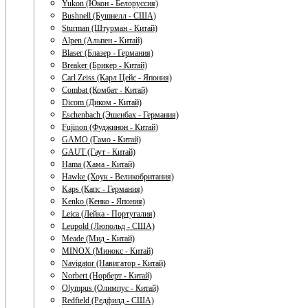
Yukon (Юкон - Белоруссия)
Bushnell (Бушнелл - США)
Sturman (Штурман - Китай)
Alpen (Альпен - Китай)
Blaser (Блазер - Германия)
Breaker (Брикер - Китай)
Carl Zeiss (Карл Цейс - Япония)
Combat (Комбат - Китай)
Dicom (Диком - Китай)
Eschenbach (Эшенбах - Германия)
Fujinon (Фуджинон - Китай)
GAMO (Гамо - Китай)
GAUT (Гаут - Китай)
Hama (Хама - Китай)
Hawke (Хоук - Великобритания)
Kaps (Капс - Германия)
Kenko (Кенко - Япония)
Leica (Лейка - Португалия)
Leupold (Люпольд - США)
Meade (Мид - Китай)
MINOX (Минокс - Китай)
Navigator (Навигатор - Китай)
Norbert (Норберт - Китай)
Olympus (Олимпус - Китай)
Redfield (Редфилд - США)