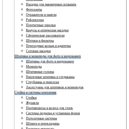
Насадки для накамерных вспышек
Фотозонты
Отражатели и панели
Рефлекторы
Портретные тарелки
Конусы и оптические насадки
Сферические рассеиватели
Шторки и фильтры
Переходные кольца и адаптеры
Сотовые насадки
Штативы и моноподы для фото и видеокамер
Штативы для фото и видеокамер
Моноподы
Штативные головы
Наплечные штативы и стедикамы
Струбцины и присоски
Аксессуары для штативов и моноподов
Стойки и системы крепления
Стойки
Журавли
Противовесы и колеса для стоек
Системы подъема и установки фонов
Потолочные системы
Штанги и перекладины
Распорки автополы