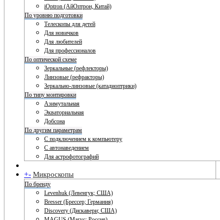
iOptron (АйОптрон, Китай)
По уровню подготовки
Телескопы для детей
Для новичков
Для любителей
Для профессионалов
По оптической схеме
Зеркальные (рефлекторы)
Линзовые (рефракторы)
Зеркально-линзовые (катадиоптрики)
По типу монтировки
Азимутальная
Экваториальная
Добсона
По другим параметрам
С подключением к компьютеру
С автонаведением
Для астрофотографий
+
-
Микроскопы
По бренду
Levenhuk (Левенгук; США)
Bresser (Брессер; Германия)
Discovery (Дискавери; США)
MAGUS (Магус; Россия)