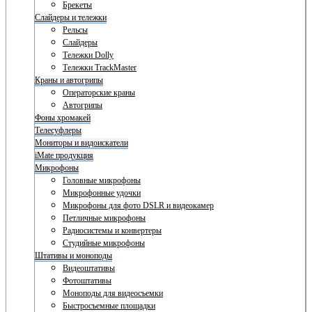
Брекеты
Слайдеры и тележки
Рельсы
Слайдеры
Тележки Dolly
Тележки TrackMaster
Краны и автогрипы
Операторские краны
Автогрипы
Фоны хромакей
Телесуфлеры
Мониторы и видоискатели
iMate продукция
Микрофоны
Головные микрофоны
Микрофонные удочки
Микрофоны для фото DSLR и видеокамер
Петличные микрофоны
Радиосистемы и конвертеры
Студийные микрофоны
Штативы и моноподы
Видеоштативы
Фотоштативы
Моноподы для видеосъемки
Быстросъемные площадки