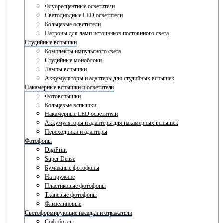
Флуоресцентные осветители
Светодиодные LED осветители
Кольцевые осветители
Патроны для ламп источников постоянного света
Студийные вспышки
Комплекты импульсного света
Студийные моноблоки
Лампы вспышки
Аккумуляторы и адаптеры для студийных вспышек
Накамерные вспышки и осветители
Фотовспышки
Кольцевые вспышки
Накамерные LED осветители
Аккумуляторы и адаптеры для накамерных вспышек
Переходники и адаптеры
Фотофоны
DigiPrint
Super Dense
Бумажные фотофоны
На пружине
Пластиковые фотофоны
Тканевые фотофоны
Флизелиновые
Светоформирующие насадки и отражатели
Софтбоксы