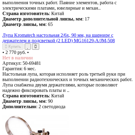
выполнения точных работ. Паяние элементов, работа с
электрическими платами, ювелирные и механ..
Страна изготовитель
: Китай
Диаметр дополнительной линзы, мм
: 17
Диаметр линзы, мм
: 65
Лупа Kromatech настольная 2/6x, 90 мм, на шарнире с
держателем и подсветкой (2 LED) MG16129-A/JM-508
Купить
•
2 770 руб.
•
Нет в наличии
Артикул: 50-69481
Гарантия: 6 мес.
Настольная лупа, которая исполняет роль третьей руки при
выполнении радиотехнических и точных механических работ.
Лупа снабжена двумя держателями, которые позволяют
надежно фиксировать платы и ..
Страна изготовитель
: Китай
Диаметр линзы, мм
: 90
Дополнительно
: 2 светодиода