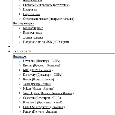
Биологические
Световые микроскопы (оптические)
Цифровые
Портативные
Стереоскопические (инструментальные)
По типу насадки
Монокулярные
Бинокулярные
Тринокулярные
Подключение по USB (LCD экран)
+
-
Бинокли
По бренду
Levenhuk (Левенгук - США)
Bresser (Брессер - Германия)
БПЦ (КОМЗ - Россия)
Discovery (Дискавери - США)
Konus (Конус - Италия)
Veber (Вебер - Китай)
Nikon (Никон - Япония)
Vixen Optics (Виксен Оптикс - Япония)
Celestron (Селестрон - США)
Kromatech (Кроматек - Китай)
LUNT Solar Systems (Германия)
Pentax (Пентакс - Япония)