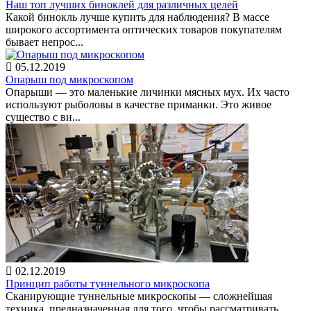
Наш топ лучших биноклей для различных целей
Какой бинокль лучше купить для наблюдения? В массе
широкого ассортимента оптических товаров покупателям
бывает непрос...
05.12.2019
Опарыш под микроскопом
Опарыши — это маленькие личинки мясных мух. Их часто
используют рыболовы в качестве приманки. Это живое
существо с ви...
02.12.2019
Принцип работы туннельного микроскопа
Сканирующие туннельные микроскопы — сложнейшая
техника, предназначенная для того, чтобы рассматривать