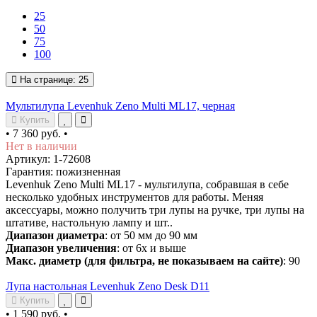
25
50
75
100
На странице:
25
Мультилупа Levenhuk Zeno Multi ML17, черная
Купить
•
7 360 руб.
•
Нет в наличии
Артикул: 1-72608
Гарантия: пожизненная
Levenhuk Zeno Multi ML17 - мультилупа, собравшая в себе
несколько удобных инструментов для работы. Меняя
аксессуары, можно получить три лупы на ручке, три лупы на
штативе, настольную лампу и шт..
Диапазон диаметра
: от 50 мм до 90 мм
Диапазон увеличения
: от 6х и выше
Макс. диаметр (для фильтра, не показываем на сайте)
: 90
Лупа настольная Levenhuk Zeno Desk D11
Купить
•
1 590 руб.
•