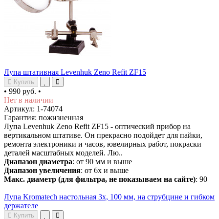
Лупа штативная Levenhuk Zeno Refit ZF15
Купить
•
990 руб.
•
Нет в наличии
Артикул: 1-74074
Гарантия: пожизненная
Лупа Levenhuk Zeno Refit ZF15 - оптический прибор на
вертикальном штативе. Он прекрасно подойдет для пайки,
ремонта электроники и часов, ювелирных работ, покраски
деталей масштабных моделей. Лю..
Диапазон диаметра
: от 90 мм и выше
Диапазон увеличения
: от 6х и выше
Макс. диаметр (для фильтра, не показываем на сайте)
: 90
Лупа Kromatech настольная 3x, 100 мм, на струбцине и гибком
держателе
Купить