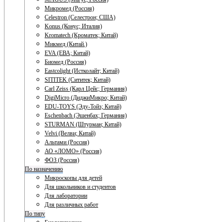
Микромед (Россия)
Celestron (Селестрон; США)
Konus (Конус; Италия)
Kromatech (Кроматек; Китай)
Микмед (Китай.)
EVA (ЕВА; Китай)
Биомед (Россия)
Eastcolight (Истколайт; Китай)
SITITEK (Сититек; Китай)
Carl Zeiss (Карл Цейс; Германия)
DigiMicro (ДиджиМикро; Китай)
EDU-TOYS (Эду-Тойз; Китай)
Eschenbach (Эшенбах; Германия)
STURMAN (Штурман; Китай)
Velvi (Велви; Китай)
Альтами (Россия)
АО «ЛОМО» (Россия)
ФОЗ (Россия)
По назначению
Микроскопы для детей
Для школьников и студентов
Для лаборатории
Для различных работ
По типу