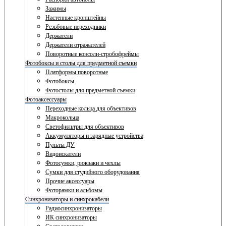
Зажимы
Настенные кронштейны
Резьбовые переходники
Держатели
Держатели отражателей
Поворотные консоли-стробофреймы
Фотобоксы и столы для предметной съемки
Платформы поворотные
Фотобоксы
Фотостолы для предметной съемки
Фотоаксессуары
Переходные кольца для объективов
Макрокольца
Светофильтры для объективов
Аккумуляторы и зарядные устройства
Пульты ДУ
Видоискатели
Фотосумки, рюкзаки и чехлы
Сумки для студийного оборудования
Прочие аксессуары
Фоторамки и альбомы
Синхронизаторы и синхрокабели
Радиосинхронизаторы
ИК синхронизаторы