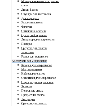
Монтировки и комплектующие
к ним
Линзы Барлоу
Окуляры для телескопов
Для астрофото
Зеркала и призмы
Фильтры
Оптические искатели
Сумки, кейсы, чехлы
Литература для астрономии
Постеры
Средства для очистки
телескопов
Разное для телескопов
Аксессуары для микроскопов
Камеры для микроскопов
Микропрепараты
Наборы для опытов
Объективы для микроскопов
Окуляры для микроскопов
Запчасти
Покровные стекла
Предметные стекла
Литература
Средства для очистки