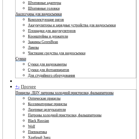
Штативные адаптеры
Штативные головки
Аксессуары для видеосъемки
Комплектующие ригов
Аккумуляторы и зарядные устройства для видеосъемки
Площадки для аккумуляторов
Кронштейны и держатели
Зажимы GreenBean
Лампы
Чистящие средства для видеосъемки
Сумки
Сумки для видеокамеры
Сумки для фотоаппаратов
Для студийного оборудования
+
-
Прочее
Прицелы, ЛЦУ, патроны холодной пристрелки, фальшпатроны
Оптические прицелы
Коллиматорные прицелы
Лазерные целеуказатели
Патроны холодной пристрелки, фальшпатроны
Black Russian
Wolf
Пневматика
Храбрый Заяц