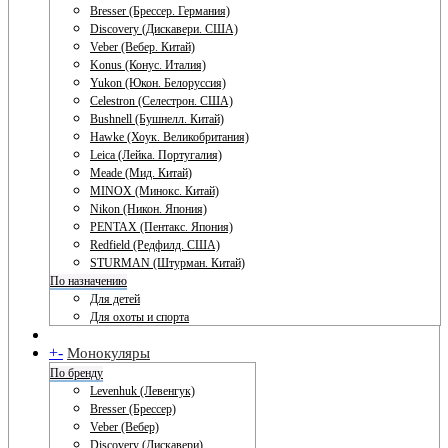
Bresser (Брессер. Германия)
Discovery (Дискавери. США)
Veber (Вебер. Китай)
Konus (Конус. Италия)
Yukon (Юкон. Белоруссия)
Celestron (Селестрон. США)
Bushnell (Бушнелл. Китай)
Hawke (Хоук. Великобритания)
Leica (Лейка. Португалия)
Meade (Мид. Китай)
MINOX (Минокс. Китай)
Nikon (Никон. Япония)
PENTAX (Пентакс. Япония)
Redfield (Редфилд. США)
STURMAN (Штурман. Китай)
По назначению
Для детей
Для охоты и спорта
+
-
Монокуляры
По бренду
Levenhuk (Левенгук)
Bresser (Брессер)
Veber (Вебер)
Discovery (Дискавери)