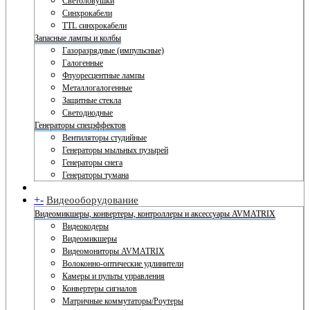
Светоловушки
Синхрокабели
TTL синхрокабели
Запасные лампы и колбы
Газоразрядные (импульсные)
Галогенные
Флуоресцентные лампы
Металлогалогенные
Защитные стекла
Светодиодные
Генераторы спецэффектов
Вентиляторы студийные
Генераторы мыльных пузырей
Генераторы снега
Генераторы тумана
+
-
Видеооборудование
Видеомикшеры, конвертеры, контроллеры и аксессуары AVMATRIX
Видеокодеры
Видеомикшеры
Видеомониторы AVMATRIX
Волоконно-оптические удлинители
Камеры и пульты управления
Конвертеры сигналов
Матричные коммутаторы/Роутеры