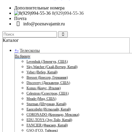
Дополнительные номера
8(929)994-55-36
Почта
info@poznavajamir.ru
Каталог
+
-
Телескопы
По бренду
Levenhuk (Левенгук, США)
Sky-Watcher (Скай-Вотчер, Китай)
Veber (Вебер, Китай)
Bresser (Брессер, Германия)
Discovery (Дискавери, США)
Konus (Конус, Италия)
Celestron (Селестрон, США)
Meade (Мид, США)
Sturman (Штурман, Китай)
Eastcolight (Истколайт, Китай)
CORONADO (Коронадо, Мексика)
EDU-TOYS (Эду-Тойз, Китай)
FANCIER (Фансиер, Китай)
GSO (ГСО, Тайвань)