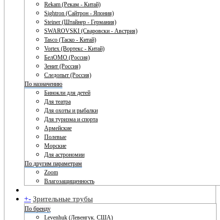
Rekam (Рекам - Китай)
Sightron (Сайтрон - Япония)
Steiner (Штайнер - Германия)
SWAROVSKI (Сваровски - Австрия)
Tasco (Таско - Китай)
Vortex (Вортекс - Китай)
БелОМО (Россия)
Зенит (Россия)
Следопыт (Россия)
По назначению
Бинокли для детей
Для театра
Для охоты и рыбалки
Для туризма и спорта
Армейские
Полевые
Морские
Для астрономии
По другим параметрам
Zoom
Влагозащищенность
+
-
Зрительные трубы
По бренду
Levenhuk (Левенгук. США)