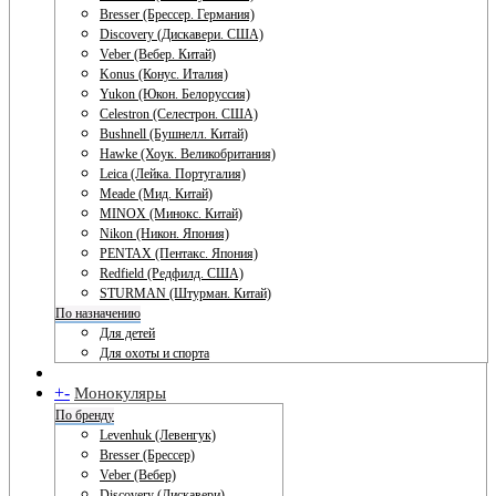
Bresser (Брессер. Германия)
Discovery (Дискавери. США)
Veber (Вебер. Китай)
Konus (Конус. Италия)
Yukon (Юкон. Белоруссия)
Celestron (Селестрон. США)
Bushnell (Бушнелл. Китай)
Hawke (Хоук. Великобритания)
Leica (Лейка. Португалия)
Meade (Мид. Китай)
MINOX (Минокс. Китай)
Nikon (Никон. Япония)
PENTAX (Пентакс. Япония)
Redfield (Редфилд. США)
STURMAN (Штурман. Китай)
По назначению
Для детей
Для охоты и спорта
+
-
Монокуляры
По бренду
Levenhuk (Левенгук)
Bresser (Брессер)
Veber (Вебер)
Discovery (Дискавери)