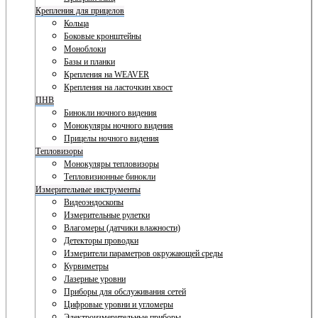
Крепления для прицелов
Кольца
Боковые кронштейны
Моноблоки
Базы и планки
Крепления на WEAVER
Крепления на ласточкин хвост
ПНВ
Бинокли ночного видения
Монокуляры ночного видения
Прицелы ночного видения
Тепловизоры
Монокуляры тепловизоры
Тепловизионные бинокли
Измерительные инструменты
Видеоэндоскопы
Измерительные рулетки
Влагомеры (датчики влажности)
Детекторы проводки
Измерители параметров окружающей среды
Курвиметры
Лазерные уровни
Приборы для обслуживания сетей
Цифровые уровни и угломеры
Электроизмерительные приборы