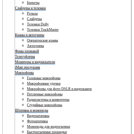
Брекеты
Слайдеры и тележки
Рельсы
Слайдеры
Тележки Dolly
Тележки TrackMaster
Краны и автогрипы
Операторские краны
Автогрипы
Фоны хромакей
Телесуфлеры
Мониторы и видоискатели
iMate продукция
Микрофоны
Головные микрофоны
Микрофонные удочки
Микрофоны для фото DSLR и видеокамер
Петличные микрофоны
Радиосистемы и конвертеры
Студийные микрофоны
Штативы и моноподы
Видеоштативы
Фотоштативы
Моноподы для видеосъемки
Быстросъемные площадки