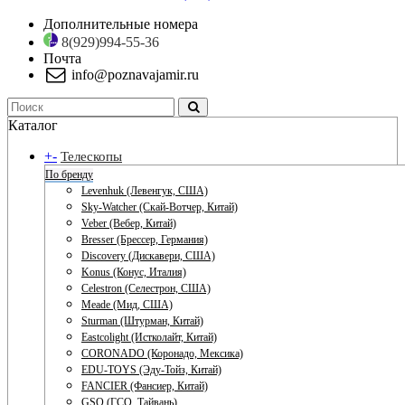
Дополнительные номера
8(929)994-55-36
Почта
info@poznavajamir.ru
Каталог
+
-
Телескопы
По бренду
Levenhuk (Левенгук, США)
Sky-Watcher (Скай-Вотчер, Китай)
Veber (Вебер, Китай)
Bresser (Брессер, Германия)
Discovery (Дискавери, США)
Konus (Конус, Италия)
Celestron (Селестрон, США)
Meade (Мид, США)
Sturman (Штурман, Китай)
Eastcolight (Истколайт, Китай)
CORONADO (Коронадо, Мексика)
EDU-TOYS (Эду-Тойз, Китай)
FANCIER (Фансиер, Китай)
GSO (ГСО, Тайвань)