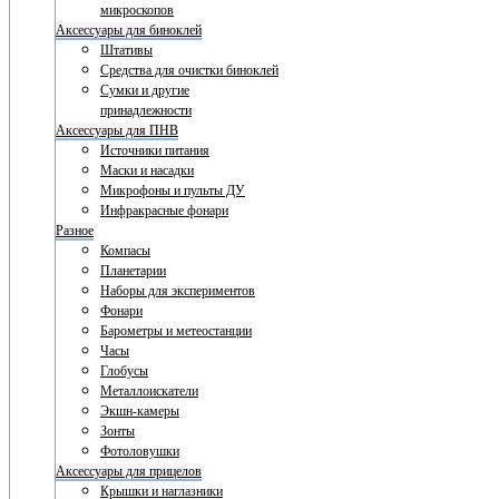
микроскопов
Аксессуары для биноклей
Штативы
Средства для очистки биноклей
Сумки и другие
принадлежности
Аксессуары для ПНВ
Источники питания
Маски и насадки
Микрофоны и пульты ДУ
Инфракрасные фонари
Разное
Компасы
Планетарии
Наборы для экспериментов
Фонари
Барометры и метеостанции
Часы
Глобусы
Металлоискатели
Экшн-камеры
Зонты
Фотоловушки
Аксессуары для прицелов
Крышки и наглазники