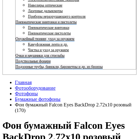
Нивелиры оптические
Лазерные дальномеры
Приборы неразрушающего контроля
Пневматические винтовки и пистолеты
Пневматические винтовки
Пневматические пистолеты
Оружейный тюнинг, уход за оружием
Камуфляжная лента и др.
Чистка и уход за оружием
Очки и наушники для стрельбы
Подствольные фонари
Подзорные трубы, бинокли, барометры и др. из бронзы
Главная
Фотооборудование
Фотофоны
Бумажные фотофоны
Фон бумажный Falcon Eyes BackDrop 2.72x10 розовый
(170)
Фон бумажный Falcon Eyes
BackDrop 2.72x10 розовый