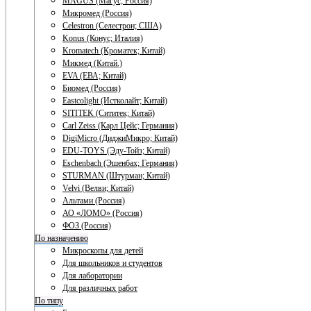
MAGUS (Магус; Россия)
Микромед (Россия)
Celestron (Селестрон; США)
Konus (Конус; Италия)
Kromatech (Кроматек; Китай)
Микмед (Китай.)
EVA (ЕВА; Китай)
Биомед (Россия)
Eastcolight (Истколайт; Китай)
SITITEK (Сититек; Китай)
Carl Zeiss (Карл Цейс; Германия)
DigiMicro (ДиджиМикро; Китай)
EDU-TOYS (Эду-Тойз; Китай)
Eschenbach (Эшенбах; Германия)
STURMAN (Штурман; Китай)
Velvi (Велви; Китай)
Альтами (Россия)
АО «ЛОМО» (Россия)
ФОЗ (Россия)
По назначению
Микроскопы для детей
Для школьников и студентов
Для лаборатории
Для различных работ
По типу