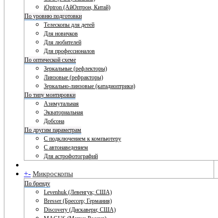
iOptron (АйОптрон, Китай)
По уровню подготовки
Телескопы для детей
Для новичков
Для любителей
Для профессионалов
По оптической схеме
Зеркальные (рефлекторы)
Линзовые (рефракторы)
Зеркально-линзовые (катадиоптрики)
По типу монтировки
Азимутальная
Экваториальная
Добсона
По другим параметрам
С подключением к компьютеру
С автонаведением
Для астрофотографий
+
-
Микроскопы
По бренду
Levenhuk (Левенгук; США)
Bresser (Брессер; Германия)
Discovery (Дискавери; США)