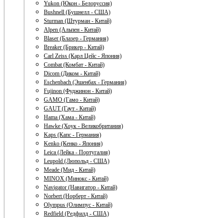
Yukon (Юкон - Белоруссия)
Bushnell (Бушнелл - США)
Sturman (Штурман - Китай)
Alpen (Альпен - Китай)
Blaser (Блазер - Германия)
Breaker (Брикер - Китай)
Carl Zeiss (Карл Цейс - Япония)
Combat (Комбат - Китай)
Dicom (Диком - Китай)
Eschenbach (Эшенбах - Германия)
Fujinon (Фуджинон - Китай)
GAMO (Гамо - Китай)
GAUT (Гаут - Китай)
Hama (Хама - Китай)
Hawke (Хоук - Великобритания)
Kaps (Капс - Германия)
Kenko (Кенко - Япония)
Leica (Лейка - Португалия)
Leupold (Люпольд - США)
Meade (Мид - Китай)
MINOX (Минокс - Китай)
Navigator (Навигатор - Китай)
Norbert (Норберт - Китай)
Olympus (Олимпус - Китай)
Redfield (Редфилд - США)