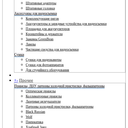
Штативные адаптеры
Штативные головки
Аксессуары для видеосъемки
Комплектующие ригов
Аккумуляторы и зарядные устройства для видеосъемки
Площадки для аккумуляторов
Кронштейны и держатели
Зажимы GreenBean
Лампы
Чистящие средства для видеосъемки
Сумки
Сумки для видеокамеры
Сумки для фотоаппаратов
Для студийного оборудования
+
-
Прочее
Прицелы, ЛЦУ, патроны холодной пристрелки, фальшпатроны
Оптические прицелы
Коллиматорные прицелы
Лазерные целеуказатели
Патроны холодной пристрелки, фальшпатроны
Black Russian
Wolf
Пневматика
Храбрый Заяц