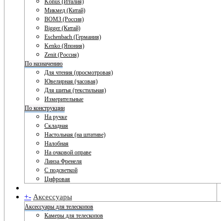
Konus (Италия)
Микмед (Китай)
ВОМЗ (Россия)
Bigger (Китай)
Eschenbach (Германия)
Kenko (Япония)
Zenit (Россия)
По назначению
Для чтения (просмотровая)
Ювелирная (часовая)
Для шитья (текстильная)
Измерительные
По конструкции
На ручке
Складная
Настольная (на штативе)
Налобная
На очковой оправе
Линза Френеля
С подсветкой
Цифровая
+
-
Аксессуары
Аксессуары для телескопов
Камеры для телескопов