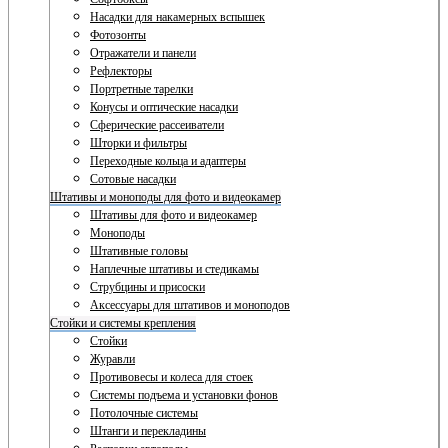
Насадки для накамерных вспышек
Фотозонты
Отражатели и панели
Рефлекторы
Портретные тарелки
Конусы и оптические насадки
Сферические рассеиватели
Шторки и фильтры
Переходные кольца и адаптеры
Сотовые насадки
Штативы и моноподы для фото и видеокамер
Штативы для фото и видеокамер
Моноподы
Штативные головы
Наплечные штативы и стедикамы
Струбцины и присоски
Аксессуары для штативов и моноподов
Стойки и системы крепления
Стойки
Журавли
Противовесы и колеса для стоек
Системы подъема и установки фонов
Потолочные системы
Штанги и перекладины