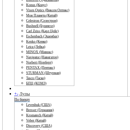
Konus (Конус)
Vixen Optics (Виксен Оптикс)
Моя Планета (Китай)
Celestron (Селестрон)
Bushnell (Бушнелл)
Carl Zeiss (Карл Цейс)
Eschenbach (Эшенбах)
Kenko (Кенко)
Leica (Лейка)
MINOX (Минокс)
Navigator (Навигатор)
Norbert (Норберт)
PENTAX (Пентакс)
STURMAN (Штурман)
Tasco (Таско)
БПЦ (КОМЗ)
+
-
Лупы
По бренду
Levenhuk (США)
Bresser (Германия)
Kromatech (Китай)
Veber (Китай)
Discovery (США)