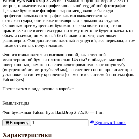
Falcon Eyes BackDrop 2.72x10
– бумажный фон размером 2.72х10
метров, применяется в профессиональной студийной фотографии.
Цельные бумажные фотофоны зарекомендовали себя среди
профессиональных фотографов как высококачественные
фотоаксессуары, они также популярны и в домашних студиях.
Основным преимуществом бумажного фона является то, что он
практически не имеет текстуры, поэтому ничто не будет отвлекать от
объекта съемки, он матовый без бликов и значит, свет ляжет
равномерно. Фон достаточно плотный и упругий, все переходы, в том
числе от стены к полу, плавные.
Фон изготавливается из высокопрочной, качественной
мелкозернистой бумаги плотностью 145 г/м? и обладает матовой
поверхностью, намотан на специализированную картонную тубу
(внутренний диаметр тубы 59 мм), за счет чего он не провисает при
установке на систему крепления (совместим с системой подъема фона
FalconEyes).
Поставляется в виде рулона в коробке.
Комплектация
Фон бумажный Falcon Eyes BackDrop 2.72x10 — 1 шт
В корзину
Купить в 1 клик
Характеристики