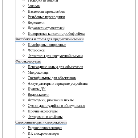
Распорки автополы
Зажимы
Настенные кронштейны
Резьбовые переходники
Держатели
Держатели отражателей
Поворотные консоли-стробофреймы
Фотобоксы и столы для предметной съемки
Платформы поворотные
Фотобоксы
Фотостолы для предметной съемки
Фотоаксессуары
Переходные кольца для объективов
Макрокольца
Светофильтры для объективов
Аккумуляторы и зарядные устройства
Пульты ДУ
Видоискатели
Фотосумки, рюкзаки и чехлы
Сумки для студийного оборудования
Прочие аксессуары
Фоторамки и альбомы
Синхронизаторы и синхрокабели
Радиосинхронизаторы
ИК синхронизаторы