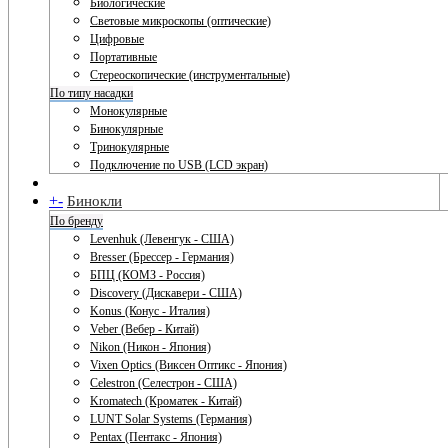
Биологические
Световые микроскопы (оптические)
Цифровые
Портативные
Стереоскопические (инструментальные)
По типу насадки
Монокулярные
Бинокулярные
Тринокулярные
Подключение по USB (LCD экран)
+
-
Бинокли
По бренду
Levenhuk (Левенгук - США)
Bresser (Брессер - Германия)
БПЦ (КОМЗ - Россия)
Discovery (Дискавери - США)
Konus (Конус - Италия)
Veber (Вебер - Китай)
Nikon (Никон - Япония)
Vixen Optics (Виксен Оптикс - Япония)
Celestron (Селестрон - США)
Kromatech (Кроматек - Китай)
LUNT Solar Systems (Германия)
Pentax (Пентакс - Япония)