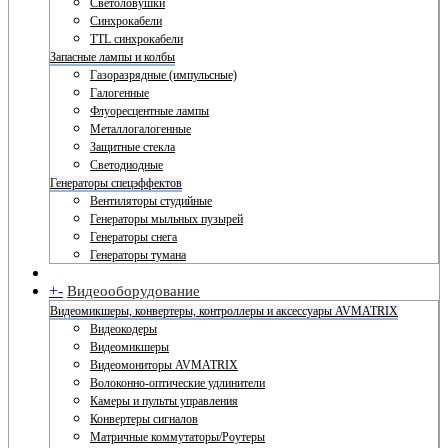
Светоловушки
Синхрокабели
TTL синхрокабели
Запасные лампы и колбы
Газоразрядные (импульсные)
Галогенные
Флуоресцентные лампы
Металлогалогенные
Защитные стекла
Светодиодные
Генераторы спецэффектов
Вентиляторы студийные
Генераторы мыльных пузырей
Генераторы снега
Генераторы тумана
+
-
Видеооборудование
Видеомикшеры, конвертеры, контроллеры и аксессуары AVMATRIX
Видеокодеры
Видеомикшеры
Видеомониторы AVMATRIX
Волоконно-оптические удлинители
Камеры и пульты управления
Конвертеры сигналов
Матричные коммутаторы/Роутеры