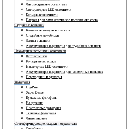
Флуоресцентные осветители
Светодиодные LED осветители
Кольцевые осветители
Патроны для ламп источников постоянного света
Студийные вспышки
Комплекты импульсного света
Студийные моноблоки
Лампы вспышки
Аккумуляторы и адаптеры для студийных вспышек
Накамерные вспышки и осветители
Фотовспышки
Кольцевые вспышки
Накамерные LED осветители
Аккумуляторы и адаптеры для накамерных вспышек
Переходники и адаптеры
Фотофоны
DigiPrint
Super Dense
Бумажные фотофоны
На пружине
Пластиковые фотофоны
Тканевые фотофоны
Флизелиновые
Светоформирующие насадки и отражатели
Софтбоксы