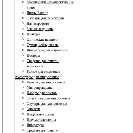
Монтировки и комплектующие
к ним
Линзы Барлоу
Окуляры для телескопов
Для астрофото
Зеркала и призмы
Фильтры
Оптические искатели
Сумки, кейсы, чехлы
Литература для астрономии
Постеры
Средства для очистки
телескопов
Разное для телескопов
Аксессуары для микроскопов
Камеры для микроскопов
Микропрепараты
Наборы для опытов
Объективы для микроскопов
Окуляры для микроскопов
Запчасти
Покровные стекла
Предметные стекла
Литература
Средства для очистки