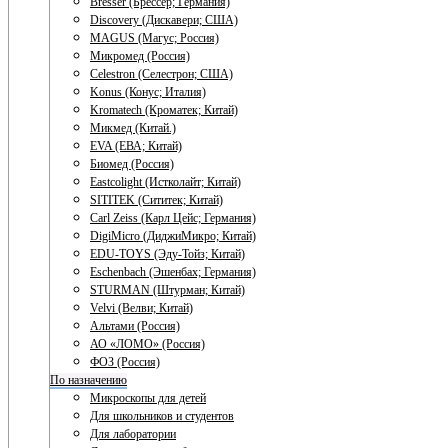
Bresser (Брессер; Германия)
Discovery (Дискавери; США)
MAGUS (Магус; Россия)
Микромед (Россия)
Celestron (Селестрон; США)
Konus (Конус; Италия)
Kromatech (Кроматек; Китай)
Микмед (Китай.)
EVA (ЕВА; Китай)
Биомед (Россия)
Eastcolight (Истколайт; Китай)
SITITEK (Сититек; Китай)
Carl Zeiss (Карл Цейс; Германия)
DigiMicro (ДиджиМикро; Китай)
EDU-TOYS (Эду-Тойз; Китай)
Eschenbach (Эшенбах; Германия)
STURMAN (Штурман; Китай)
Velvi (Велви; Китай)
Альтами (Россия)
АО «ЛОМО» (Россия)
ФОЗ (Россия)
По назначению
Микроскопы для детей
Для школьников и студентов
Для лаборатории