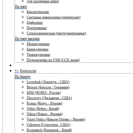
Для различных работ
По типу
Биологические
Световые микроскопы (оптические)
Цифровые
Портативные
Стереоскопические (инструментальные)
По типу насадки
Монокулярные
Бинокулярные
Тринокулярные
Подключение по USB (LCD экран)
+
-
Бинокли
По бренду
Levenhuk (Левенгук - США)
Bresser (Брессер - Германия)
БПЦ (КОМЗ - Россия)
Discovery (Дискавери - США)
Konus (Конус - Италия)
Veber (Вебер - Китай)
Nikon (Никон - Япония)
Vixen Optics (Виксен Оптикс - Япония)
Celestron (Селестрон - США)
Kromatech (Кроматек - Китай)