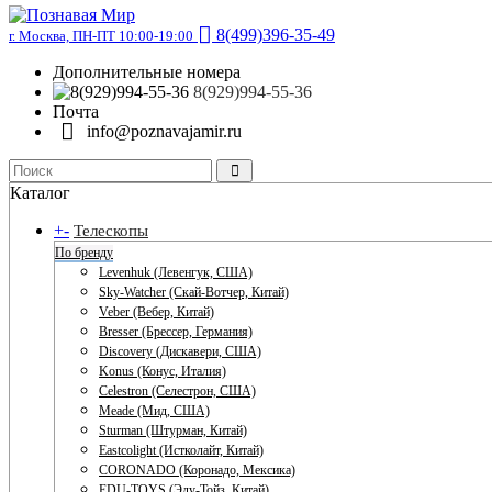
8(499)396-35-49
г. Москва, ПН-ПТ 10:00-19:00
Дополнительные номера
8(929)994-55-36
Почта
info@poznavajamir.ru
Каталог
+
-
Телескопы
По бренду
Levenhuk (Левенгук, США)
Sky-Watcher (Скай-Вотчер, Китай)
Veber (Вебер, Китай)
Bresser (Брессер, Германия)
Discovery (Дискавери, США)
Konus (Конус, Италия)
Celestron (Селестрон, США)
Meade (Мид, США)
Sturman (Штурман, Китай)
Eastcolight (Истколайт, Китай)
CORONADO (Коронадо, Мексика)
EDU-TOYS (Эду-Тойз, Китай)