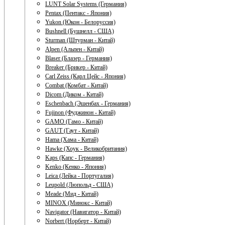
LUNT Solar Systems (Германия)
Pentax (Пентакс - Япония)
Yukon (Юкон - Белоруссия)
Bushnell (Бушнелл - США)
Sturman (Штурман - Китай)
Alpen (Альпен - Китай)
Blaser (Блазер - Германия)
Breaker (Брикер - Китай)
Carl Zeiss (Карл Цейс - Япония)
Combat (Комбат - Китай)
Dicom (Диком - Китай)
Eschenbach (Эшенбах - Германия)
Fujinon (Фуджинон - Китай)
GAMO (Гамо - Китай)
GAUT (Гаут - Китай)
Hama (Хама - Китай)
Hawke (Хоук - Великобритания)
Kaps (Капс - Германия)
Kenko (Кенко - Япония)
Leica (Лейка - Португалия)
Leupold (Люпольд - США)
Meade (Мид - Китай)
MINOX (Минокс - Китай)
Navigator (Навигатор - Китай)
Norbert (Норберт - Китай)