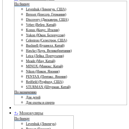
По бренду
Levenhuk (Левенгук. США)
Bresser (Брессер. Германия)
Discovery (Дискавери. США)
Veber (Вебер. Китай)
Konus (Конус. Италия)
Yukon (Юкон. Белоруссия)
Celestron (Селестрон. США)
Bushnell (Бушнелл. Китай)
Hawke (Хоук. Великобритания)
Leica (Лейка. Португалия)
Meade (Мид. Китай)
MINOX (Минокс. Китай)
Nikon (Никон. Япония)
PENTAX (Пентакс. Япония)
Redfield (Редфилд. США)
STURMAN (Штурман. Китай)
По назначению
Для детей
Для охоты и спорта
+
-
Монокуляры
По бренду
Levenhuk (Левенгук)