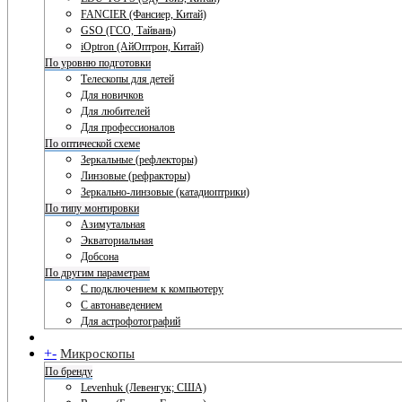
FANCIER (Фансиер, Китай)
GSO (ГСО, Тайвань)
iOptron (АйОптрон, Китай)
По уровню подготовки
Телескопы для детей
Для новичков
Для любителей
Для профессионалов
По оптической схеме
Зеркальные (рефлекторы)
Линзовые (рефракторы)
Зеркально-линзовые (катадиоптрики)
По типу монтировки
Азимутальная
Экваториальная
Добсона
По другим параметрам
С подключением к компьютеру
С автонаведением
Для астрофотографий
+
-
Микроскопы
По бренду
Levenhuk (Левенгук; США)