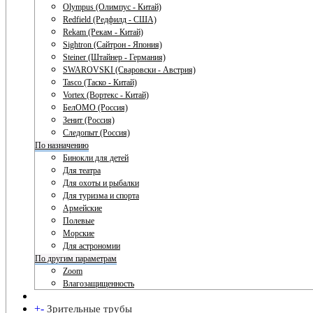
Olympus (Олимпус - Китай)
Redfield (Редфилд - США)
Rekam (Рекам - Китай)
Sightron (Сайтрон - Япония)
Steiner (Штайнер - Германия)
SWAROVSKI (Сваровски - Австрия)
Tasco (Таско - Китай)
Vortex (Вортекс - Китай)
БелОМО (Россия)
Зенит (Россия)
Следопыт (Россия)
По назначению
Бинокли для детей
Для театра
Для охоты и рыбалки
Для туризма и спорта
Армейские
Полевые
Морские
Для астрономии
По другим параметрам
Zoom
Влагозащищенность
+
-
Зрительные трубы