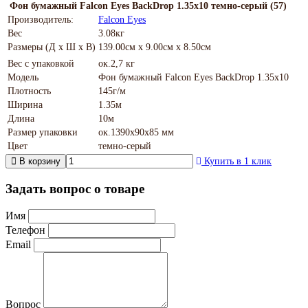
Фон бумажный Falcon Eyes BackDrop 1.35x10 темно-серый (57)
Производитель:
Falcon Eyes
Вес
3.08кг
Размеры (Д х Ш х В)
139.00см x 9.00см x 8.50см
Вес с упаковкой
ок.2,7 кг
Модель
Фон бумажный Falcon Eyes BackDrop 1.35x10
Плотность
145г/м
Ширина
1.35м
Длина
10м
Размер упаковки
ок.1390х90х85 мм
Цвет
темно-серый
В корзину
Купить в 1 клик
Задать вопрос о товаре
Имя
Телефон
Email
Вопрос