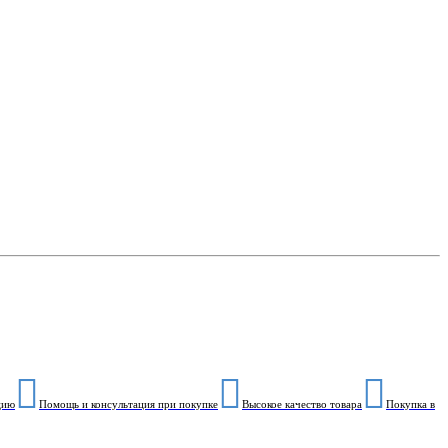
цию
Помощь и консультация при покупке
Высокое качество товара
Покупка в