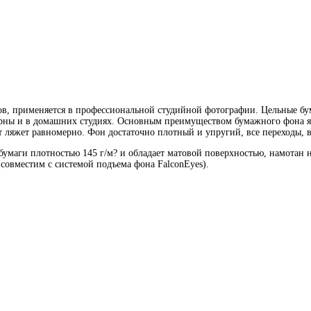
в, применяется в профессиональной студийной фотографии. Цельные б
рны и в домашних студиях. Основным преимуществом бумажного фона явл
ет ляжет равномерно. Фон достаточно плотный и упругий, все переходы, в
бумаги плотностью 145 г/м? и обладает матовой поверхностью, намотан
 (совместим с системой подъема фона FalconEyes).