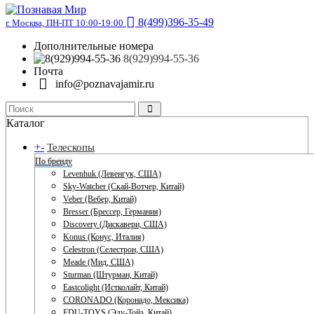
8(499)396-35-49
г. Москва, ПН-ПТ 10:00-19:00
Дополнительные номера
8(929)994-55-36
Почта
info@poznavajamir.ru
Каталог
+
-
Телескопы
По бренду
Levenhuk (Левенгук, США)
Sky-Watcher (Скай-Вотчер, Китай)
Veber (Вебер, Китай)
Bresser (Брессер, Германия)
Discovery (Дискавери, США)
Konus (Конус, Италия)
Celestron (Селестрон, США)
Meade (Мид, США)
Sturman (Штурман, Китай)
Eastcolight (Истколайт, Китай)
CORONADO (Коронадо, Мексика)
EDU-TOYS (Эду-Тойз, Китай)