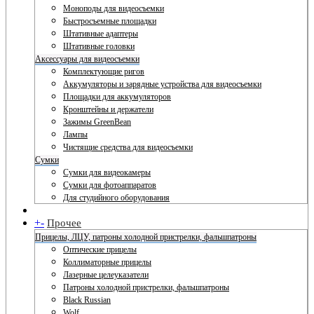
Моноподы для видеосъемки
Быстросъемные площадки
Штативные адаптеры
Штативные головки
Аксессуары для видеосъемки
Комплектующие ригов
Аккумуляторы и зарядные устройства для видеосъемки
Площадки для аккумуляторов
Кронштейны и держатели
Зажимы GreenBean
Лампы
Чистящие средства для видеосъемки
Сумки
Сумки для видеокамеры
Сумки для фотоаппаратов
Для студийного оборудования
+
-
Прочее
Прицелы, ЛЦУ, патроны холодной пристрелки, фальшпатроны
Оптические прицелы
Коллиматорные прицелы
Лазерные целеуказатели
Патроны холодной пристрелки, фальшпатроны
Black Russian
Wolf