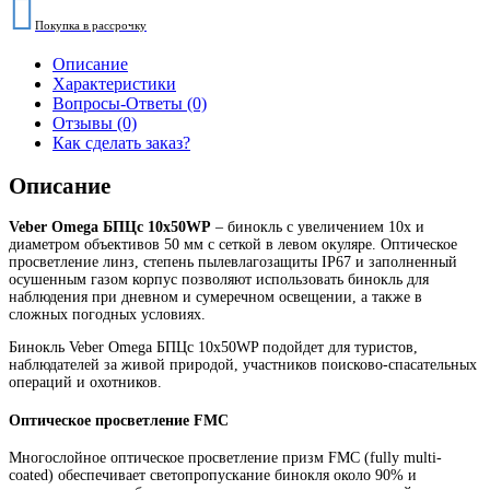
Покупка в рассрочку
Описание
Характеристики
Вопросы-Ответы (0)
Отзывы (0)
Как сделать заказ?
Описание
Veber Omega БПЦс 10x50WP
– бинокль с увеличением 10х и
диаметром объективов 50 мм с сеткой в левом окуляре. Оптическое
просветление линз, степень пылевлагозащиты IP67 и заполненный
осушенным газом корпус позволяют использовать бинокль для
наблюдения при дневном и сумеречном освещении, а также в
сложных погодных условиях.
Бинокль Veber Omega БПЦс 10x50WP подойдет для туристов,
наблюдателей за живой природой, участников поисково-спасательных
операций и охотников.
Оптическое просветление FMC
Многослойное оптическое просветление призм FMC (fully multi-
coated) обеспечивает светопропускание бинокля около 90% и