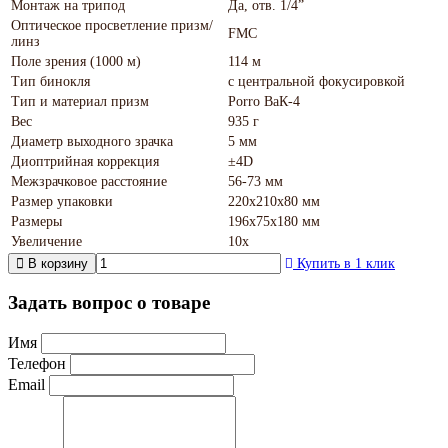
Монтаж на трипод
Да, отв. 1/4”
Оптическое просветление призм/
FMC
линз
Поле зрения (1000 м)
114 м
Тип бинокля
с центральной фокусировкой
Тип и материал призм
Porro ВаК-4
Вес
935 г
Диаметр выходного зрачка
5 мм
Диоптрийная коррекция
±4D
Межзрачковое расстояние
56-73 мм
Размер упаковки
220х210х80 мм
Размеры
196х75х180 мм
Увеличение
10х
В корзину
Купить в 1 клик
Задать вопрос о товаре
Имя
Телефон
Email