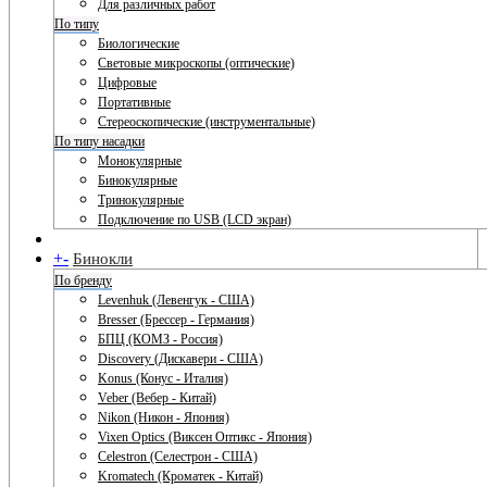
Для различных работ
По типу
Биологические
Световые микроскопы (оптические)
Цифровые
Портативные
Стереоскопические (инструментальные)
По типу насадки
Монокулярные
Бинокулярные
Тринокулярные
Подключение по USB (LCD экран)
+
-
Бинокли
По бренду
Levenhuk (Левенгук - США)
Bresser (Брессер - Германия)
БПЦ (КОМЗ - Россия)
Discovery (Дискавери - США)
Konus (Конус - Италия)
Veber (Вебер - Китай)
Nikon (Никон - Япония)
Vixen Optics (Виксен Оптикс - Япония)
Celestron (Селестрон - США)
Kromatech (Кроматек - Китай)