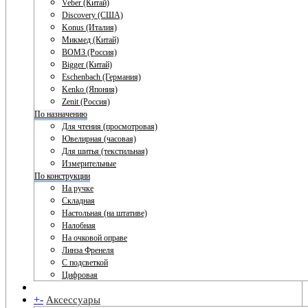
Veber (Китай)
Discovery (США)
Konus (Италия)
Микмед (Китай)
ВОМЗ (Россия)
Bigger (Китай)
Eschenbach (Германия)
Kenko (Япония)
Zenit (Россия)
По назначению
Для чтения (просмотровая)
Ювелирная (часовая)
Для шитья (текстильная)
Измерительные
По конструкции
На ручке
Складная
Настольная (на штативе)
Налобная
На очковой оправе
Линза Френеля
С подсветкой
Цифровая
+
-
Аксессуары