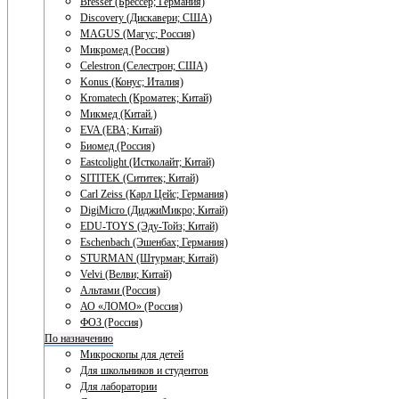
Bresser (Брессер; Германия)
Discovery (Дискавери; США)
MAGUS (Магус; Россия)
Микромед (Россия)
Celestron (Селестрон; США)
Konus (Конус; Италия)
Kromatech (Кроматек; Китай)
Микмед (Китай.)
EVA (ЕВА; Китай)
Биомед (Россия)
Eastcolight (Истколайт; Китай)
SITITEK (Сититек; Китай)
Carl Zeiss (Карл Цейс; Германия)
DigiMicro (ДиджиМикро; Китай)
EDU-TOYS (Эду-Тойз; Китай)
Eschenbach (Эшенбах; Германия)
STURMAN (Штурман; Китай)
Velvi (Велви; Китай)
Альтами (Россия)
АО «ЛОМО» (Россия)
ФОЗ (Россия)
По назначению
Микроскопы для детей
Для школьников и студентов
Для лаборатории