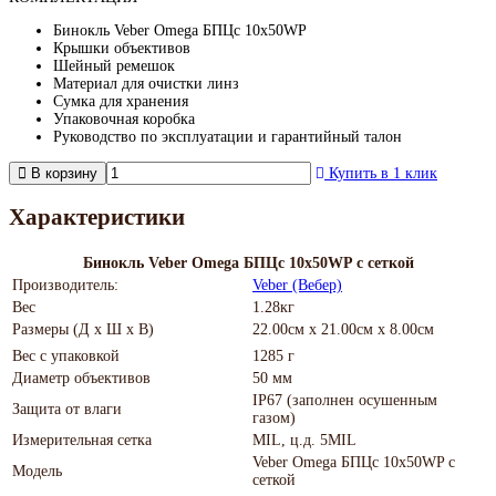
Бинокль Veber Omega БПЦс 10x50WP
Крышки объективов
Шейный ремешок
Материал для очистки линз
Сумка для хранения
Упаковочная коробка
Руководство по эксплуатации и гарантийный талон
В корзину
Купить в 1 клик
Характеристики
Бинокль Veber Omega БПЦс 10x50WP с сеткой
Производитель:
Veber (Вебер)
Вес
1.28кг
Размеры (Д х Ш х В)
22.00см x 21.00см x 8.00см
Вес с упаковкой
1285 г
Диаметр объективов
50 мм
IP67 (заполнен осушенным
Защита от влаги
газом)
Измерительная сетка
MIL, ц.д. 5MIL
Veber Omega БПЦс 10x50WP с
Модель
сеткой