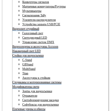
Конвертеры сигналов
Матричные коммутаторы/Роутеры
Мультивьюеры
Сигнализация Tally
Усилители-распределители
Устройства захвата USB/PCIE
Видеосвет студийный
Галогенный свет
Светодиодный LED
Управление светом DMX
Видеосендеры и аксессуары Accsoon
Накамерный свет LED
Стойки для видеосъемки
C-Stand
GBStand
MultiStand
Titan
Аксессуары к стойкам
Стедикамы и моторизованные системы
Модификаторы света
Зонты для видеосъемки
Отражатели
Светоформирующие насадки
Софтбоксы для видеосъемки
Плечевые упоры и обвесы