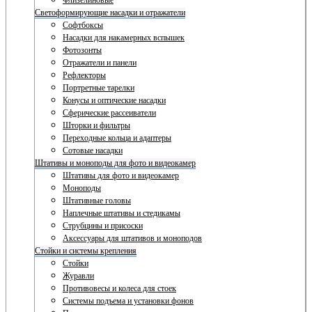
Флизелиновые
Светоформирующие насадки и отражатели
Софтбоксы
Насадки для накамерных вспышек
Фотозонты
Отражатели и панели
Рефлекторы
Портретные тарелки
Конусы и оптические насадки
Сферические рассеиватели
Шторки и фильтры
Переходные кольца и адаптеры
Сотовые насадки
Штативы и моноподы для фото и видеокамер
Штативы для фото и видеокамер
Моноподы
Штативные головы
Наплечные штативы и стедикамы
Струбцины и присоски
Аксессуары для штативов и моноподов
Стойки и системы крепления
Стойки
Журавли
Противовесы и колеса для стоек
Системы подъема и установки фонов