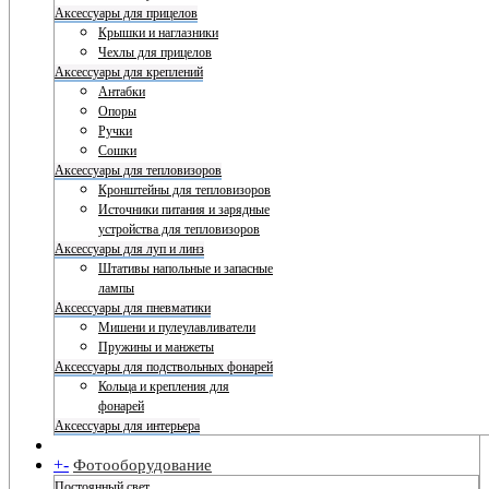
Аксессуары для прицелов
Крышки и наглазники
Чехлы для прицелов
Аксессуары для креплений
Антабки
Опоры
Ручки
Сошки
Аксессуары для тепловизоров
Кронштейны для тепловизоров
Источники питания и зарядные
устройства для тепловизоров
Аксессуары для луп и линз
Штативы напольные и запасные
лампы
Аксессуары для пневматики
Мишени и пулеулавливатели
Пружины и манжеты
Аксессуары для подствольных фонарей
Кольца и крепления для
фонарей
Аксессуары для интерьера
+
-
Фотооборудование
Постоянный свет