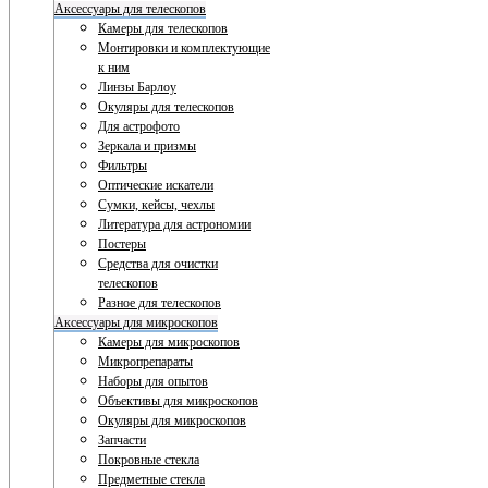
Аксессуары для телескопов
Камеры для телескопов
Монтировки и комплектующие
к ним
Линзы Барлоу
Окуляры для телескопов
Для астрофото
Зеркала и призмы
Фильтры
Оптические искатели
Сумки, кейсы, чехлы
Литература для астрономии
Постеры
Средства для очистки
телескопов
Разное для телескопов
Аксессуары для микроскопов
Камеры для микроскопов
Микропрепараты
Наборы для опытов
Объективы для микроскопов
Окуляры для микроскопов
Запчасти
Покровные стекла
Предметные стекла