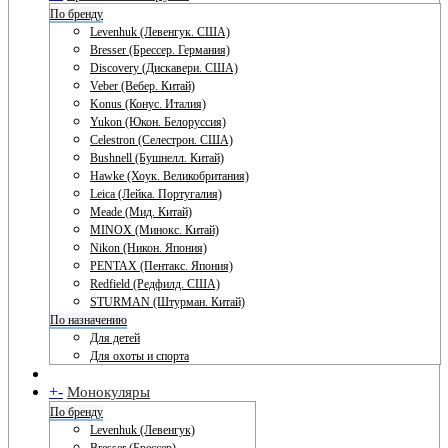
По бренду
Levenhuk (Левенгук. США)
Bresser (Брессер. Германия)
Discovery (Дискавери. США)
Veber (Вебер. Китай)
Konus (Конус. Италия)
Yukon (Юкон. Белоруссия)
Celestron (Селестрон. США)
Bushnell (Бушнелл. Китай)
Hawke (Хоук. Великобритания)
Leica (Лейка. Португалия)
Meade (Мид. Китай)
MINOX (Минокс. Китай)
Nikon (Никон. Япония)
PENTAX (Пентакс. Япония)
Redfield (Редфилд. США)
STURMAN (Штурман. Китай)
По назначению
Для детей
Для охоты и спорта
+
-
Монокуляры
По бренду
Levenhuk (Левенгук)