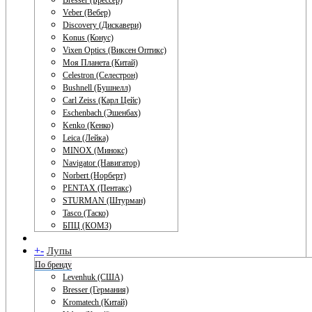
Bresser (Брессер)
Veber (Вебер)
Discovery (Дискавери)
Konus (Конус)
Vixen Optics (Виксен Оптикс)
Моя Планета (Китай)
Celestron (Селестрон)
Bushnell (Бушнелл)
Carl Zeiss (Карл Цейс)
Eschenbach (Эшенбах)
Kenko (Кенко)
Leica (Лейка)
MINOX (Минокс)
Navigator (Навигатор)
Norbert (Норберт)
PENTAX (Пентакс)
STURMAN (Штурман)
Tasco (Таско)
БПЦ (КОМЗ)
+
-
Лупы
По бренду
Levenhuk (США)
Bresser (Германия)
Kromatech (Китай)