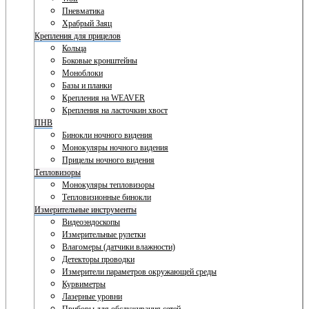
Пневматика
Храбрый Заяц
Крепления для прицелов
Кольца
Боковые кронштейны
Моноблоки
Базы и планки
Крепления на WEAVER
Крепления на ласточкин хвост
ПНВ
Бинокли ночного видения
Монокуляры ночного видения
Прицелы ночного видения
Тепловизоры
Монокуляры тепловизоры
Тепловизионные бинокли
Измерительные инструменты
Видеоэндоскопы
Измерительные рулетки
Влагомеры (датчики влажности)
Детекторы проводки
Измерители параметров окружающей среды
Курвиметры
Лазерные уровни