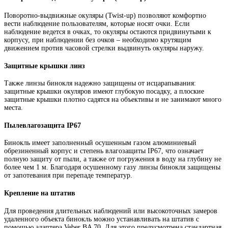
Поворотно-выдвижные окуляры (Twist-up) позволяют комфортно
вести наблюдение пользователям, которые носят очки. Если
наблюдение ведется в очках, то окуляры остаются придвинутыми к
корпусу, при наблюдении без очков – необходимо крутящим
движением против часовой стрелки выдвинуть окуляры наружу.
Защитные крышки линз
Также линзы бинокля надежно защищены от исцарапывания:
защитные крышки окуляров имеют глубокую посадку, а плоские
защитные крышки плотно садятся на объективы и не занимают много
места.
Пылевлагозащита IP67
Бинокль имеет заполненный осушенным газом алюминиевый
обрезиненный корпус и степень влагозащиты IP67, что означает
полную защиту от пыли, а также от погружения в воду на глубину не
более чем 1 м. Благодаря осушенному газу линзы бинокля защищены
от запотевания при перепаде температур.
Крепление на штатив
Для проведения длительных наблюдений или высокоточных замеров
удаленного объекта бинокль можно устанавливать на штатив с
помощью адаптера Veber BA 70. Для этого предусмотрена стандартная