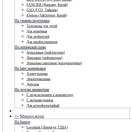
FANCIER (Фансиер, Китай)
GSO (ГСО, Тайвань)
iOptron (АйОптрон, Китай)
По уровню подготовки
Телескопы для детей
Для новичков
Для любителей
Для профессионалов
По оптической схеме
Зеркальные (рефлекторы)
Линзовые (рефракторы)
Зеркально-линзовые (катадиоптрики)
По типу монтировки
Азимутальная
Экваториальная
Добсона
По другим параметрам
С подключением к компьютеру
С автонаведением
Для астрофотографий
+
-
Микроскопы
По бренду
Levenhuk (Левенгук; США)