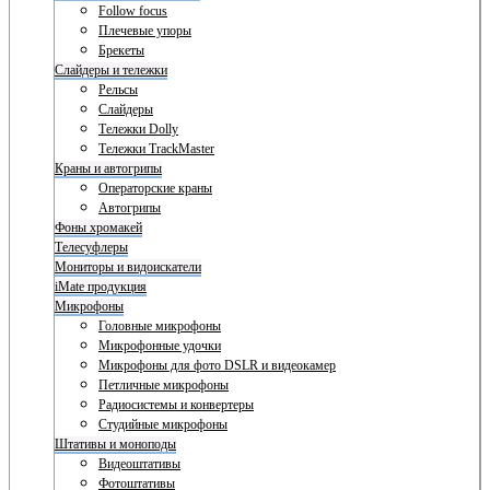
Follow focus
Плечевые упоры
Брекеты
Слайдеры и тележки
Рельсы
Слайдеры
Тележки Dolly
Тележки TrackMaster
Краны и автогрипы
Операторские краны
Автогрипы
Фоны хромакей
Телесуфлеры
Мониторы и видоискатели
iMate продукция
Микрофоны
Головные микрофоны
Микрофонные удочки
Микрофоны для фото DSLR и видеокамер
Петличные микрофоны
Радиосистемы и конвертеры
Студийные микрофоны
Штативы и моноподы
Видеоштативы
Фотоштативы