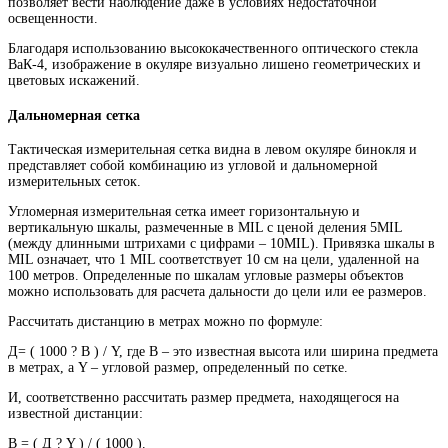
позволяет вести наблюдение даже в условиях недостаточной
освещенности.
Благодаря использованию высококачественного оптического стекла
ВаК-4, изображение в окуляре визуально лишено геометрических и
цветовых искажений.
Дальномерная сетка
Тактическая измерительная сетка видна в левом окуляре бинокля и
представляет собой комбинацию из угловой и дальномерной
измерительных сеток.
Угломерная измерительная сетка имеет горизонтальную и
вертикальную шкалы, размеченные в MIL с ценой деления 5MIL
(между длинными штрихами с цифрами – 10MIL). Привязка шкалы в
MIL означает, что 1 MIL соответствует 10 см на цели, удаленной на
100 метров. Определенные по шкалам угловые размеры объектов
можно использовать для расчета дальности до цели или ее размеров.
Рассчитать дистанцию в метрах можно по формуле:
Д= ( 1000 ? В ) / Y, где В – это известная высота или ширина предмета
в метрах, а Y – угловой размер, определенный по сетке.
И, соответственно рассчитать размер предмета, находящегося на
известной дистанции:
В = ( Д ? Y ) / ( 1000 ).