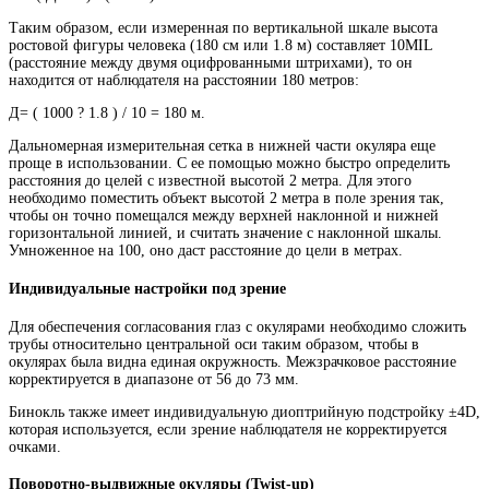
Таким образом, если измеренная по вертикальной шкале высота
ростовой фигуры человека (180 см или 1.8 м) составляет 10MIL
(расстояние между двумя оцифрованными штрихами), то он
находится от наблюдателя на расстоянии 180 метров:
Д= ( 1000 ? 1.8 ) / 10 = 180 м.
Дальномерная измерительная сетка в нижней части окуляра еще
проще в использовании. С ее помощью можно быстро определить
расстояния до целей с известной высотой 2 метра. Для этого
необходимо поместить объект высотой 2 метра в поле зрения так,
чтобы он точно помещался между верхней наклонной и нижней
горизонтальной линией, и считать значение с наклонной шкалы.
Умноженное на 100, оно даст расстояние до цели в метрах.
Индивидуальные настройки под зрение
Для обеспечения согласования глаз с окулярами необходимо сложить
трубы относительно центральной оси таким образом, чтобы в
окулярах была видна единая окружность. Межзрачковое расстояние
корректируется в диапазоне от 56 до 73 мм.
Бинокль также имеет индивидуальную диоптрийную подстройку ±4D,
которая используется, если зрение наблюдателя не корректируется
очками.
Поворотно-выдвижные окуляры (Twist-up)