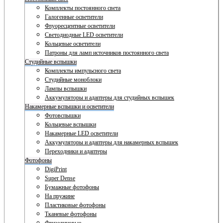
Комплекты постоянного света
Галогенные осветители
Флуоресцентные осветители
Светодиодные LED осветители
Кольцевые осветители
Патроны для ламп источников постоянного света
Студийные вспышки
Комплекты импульсного света
Студийные моноблоки
Лампы вспышки
Аккумуляторы и адаптеры для студийных вспышек
Накамерные вспышки и осветители
Фотовспышки
Кольцевые вспышки
Накамерные LED осветители
Аккумуляторы и адаптеры для накамерных вспышек
Переходники и адаптеры
Фотофоны
DigiPrint
Super Dense
Бумажные фотофоны
На пружине
Пластиковые фотофоны
Тканевые фотофоны