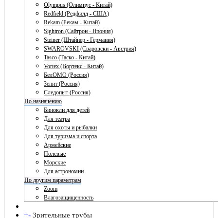
Olympus (Олимпус - Китай)
Redfield (Редфилд - США)
Rekam (Рекам - Китай)
Sightron (Сайтрон - Япония)
Steiner (Штайнер - Германия)
SWAROVSKI (Сваровски - Австрия)
Tasco (Таско - Китай)
Vortex (Вортекс - Китай)
БелОМО (Россия)
Зенит (Россия)
Следопыт (Россия)
По назначению
Бинокли для детей
Для театра
Для охоты и рыбалки
Для туризма и спорта
Армейские
Полевые
Морские
Для астрономии
По другим параметрам
Zoom
Влагозащищенность
+
-
Зрительные трубы