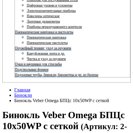
Приборы для обслуживания сетей
Цифровые уровни и угломеры
Электроизмерительные приборы
Нивелиры оптические
Лазерные дальномеры
Приборы неразрушающего контроля
Пневматические винтовки и пистолеты
Пневматические винтовки
Пневматические пистолеты
Оружейный тюнинг, уход за оружием
Камуфляжная лента и др.
Чистка и уход за оружием
Очки и наушники для стрельбы
Подствольные фонари
Подзорные трубы, бинокли, барометры и др. из бронзы
Главная
Бинокли
Бинокль Veber Omega БПЦс 10x50WP с сеткой
Бинокль Veber Omega БПЦс
10x50WP с сеткой
(Артикул: 2-