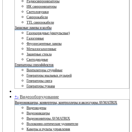
Радиосинхронизаторы
ИК синхронизаторы
Светоловушки
Синхрокабели
TTL синхрокабели
Запасные лампы и колбы
Газоразрядные (импульсные)
Галогенные
Флуоресцентные лампы
Металлогалогенные
Защитные стекла
Светодиодные
Генераторы спецэффектов
Вентиляторы студийные
Генераторы мыльных пузырей
Генераторы снега
Генераторы тумана
+
-
Видеооборудование
Видеомикшеры, конвертеры, контроллеры и аксессуары AVMATRIX
Видеокодеры
Видеомикшеры
Видеомониторы AVMATRIX
Волоконно-оптические удлинители
Камеры и пульты управления