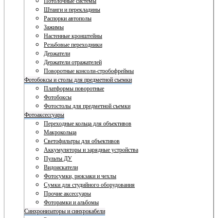
Потолочные системы
Штанги и перекладины
Распорки автополы
Зажимы
Настенные кронштейны
Резьбовые переходники
Держатели
Держатели отражателей
Поворотные консоли-стробофреймы
Фотобоксы и столы для предметной съемки
Платформы поворотные
Фотобоксы
Фотостолы для предметной съемки
Фотоаксессуары
Переходные кольца для объективов
Макрокольца
Светофильтры для объективов
Аккумуляторы и зарядные устройства
Пульты ДУ
Видоискатели
Фотосумки, рюкзаки и чехлы
Сумки для студийного оборудования
Прочие аксессуары
Фоторамки и альбомы
Синхронизаторы и синхрокабели