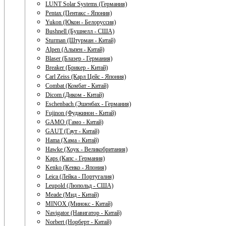
LUNT Solar Systems (Германия)
Pentax (Пентакс - Япония)
Yukon (Юкон - Белоруссия)
Bushnell (Бушнелл - США)
Sturman (Штурман - Китай)
Alpen (Альпен - Китай)
Blaser (Блазер - Германия)
Breaker (Брикер - Китай)
Carl Zeiss (Карл Цейс - Япония)
Combat (Комбат - Китай)
Dicom (Диком - Китай)
Eschenbach (Эшенбах - Германия)
Fujinon (Фуджинон - Китай)
GAMO (Гамо - Китай)
GAUT (Гаут - Китай)
Hama (Хама - Китай)
Hawke (Хоук - Великобритания)
Kaps (Капс - Германия)
Kenko (Кенко - Япония)
Leica (Лейка - Португалия)
Leupold (Люпольд - США)
Meade (Мид - Китай)
MINOX (Минокс - Китай)
Navigator (Навигатор - Китай)
Norbert (Норберт - Китай)