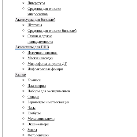
Литература
Средства для очистки
микроскопов
Аксессуары для биноклей
Штативы
Средства для очистки биноклей
Сумки и другие
принадлежности
Аксессуары для ПНВ
Источники питания
Маски и насадки
Микрофоны и пульты ДУ
Инфракрасные фонари
Разное
Компасы
Планетарии
Наборы для экспериментов
Фонари
Барометры и метеостанции
Часы
Глобусы
Металлоискатели
Экшн-камеры
Зонты
Фотоловушки