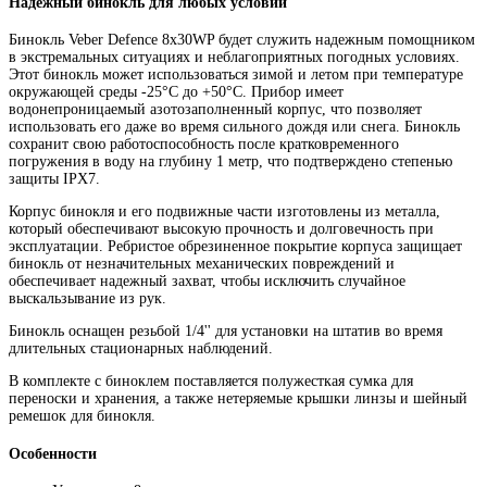
Надежный бинокль для любых условий
Бинокль Veber Defence 8x30WP будет служить надежным помощником
в экстремальных ситуациях и неблагоприятных погодных условиях.
Этот бинокль может использоваться зимой и летом при температуре
окружающей среды -25°С до +50°С. Прибор имеет
водонепроницаемый азотозаполненный корпус, что позволяет
использовать его даже во время сильного дождя или снега. Бинокль
сохранит свою работоспособность после кратковременного
погружения в воду на глубину 1 метр, что подтверждено степенью
защиты IPX7.
Корпус бинокля и его подвижные части изготовлены из металла,
который обеспечивают высокую прочность и долговечность при
эксплуатации. Ребристое обрезиненное покрытие корпуса защищает
бинокль от незначительных механических повреждений и
обеспечивает надежный захват, чтобы исключить случайное
выскальзывание из рук.
Бинокль оснащен резьбой 1/4'' для установки на штатив во время
длительных стационарных наблюдений.
В комплекте с биноклем поставляется полужесткая сумка для
переноски и хранения, а также нетеряемые крышки линзы и шейный
ремешок для бинокля.
Особенности