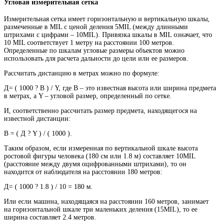
Угловая измерительная сетка
Измерительная сетка имеет горизонтальную и вертикальную шкалы,
размеченные в MIL с ценой деления 5MIL (между длинными
штрихами с цифрами – 10MIL). Привязка шкалы в MIL означает, что
10 MIL соответствует 1 метру на расстоянии 100 метров.
Определенные по шкалам угловые размеры объектов можно
использовать для расчета дальности до цели или ее размеров.
Рассчитать дистанцию в метрах можно по формуле:
Д= ( 1000 ? В ) / Y, где В – это известная высота или ширина предмета
в метрах, а Y – угловой размер, определенный по сетке.
И, соответственно рассчитать размер предмета, находящегося на
известной дистанции:
В = ( Д ? Y ) / ( 1000 ).
Таким образом, если измеренная по вертикальной шкале высота
ростовой фигуры человека (180 см или 1.8 м) составляет 10MIL
(расстояние между двумя оцифрованными штрихами), то он
находится от наблюдателя на расстоянии 180 метров:
Д= ( 1000 ? 1.8 ) / 10 = 180 м.
Или если машина, находящаяся на расстоянии 160 метров, занимает
на горизонтальной шкале три маленьких деления (15MIL), то ее
ширина составляет 2.4 метров.