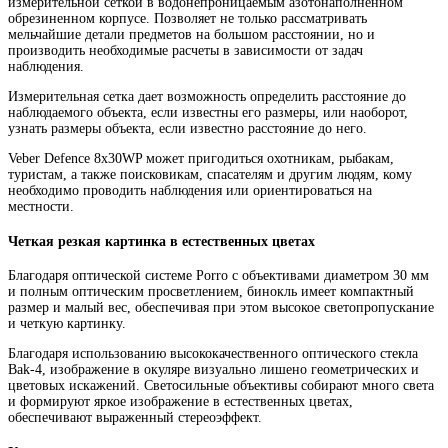
измерительной сеткой в водонепроницаемым азотонаполненном
обрезиненном корпусе. Позволяет не только рассматривать
мельчайшие детали предметов на большом расстоянии, но и
производить необходимые расчеты в зависимости от задач
наблюдения.
Измерительная сетка дает возможность определить расстояние до
наблюдаемого объекта, если известны его размеры, или наоборот,
узнать размеры объекта, если известно расстояние до него.
Veber Defence 8x30WP может пригодиться охотникам, рыбакам,
туристам, а также поисковикам, спасателям и другим людям, кому
необходимо проводить наблюдения или ориентироваться на
местности.
Четкая резкая картинка в естественных цветах
Благодаря оптической системе Porro с объективами диаметром 30 мм
и полным оптическим просветлением, бинокль имеет компактный
размер и малый вес, обеспечивая при этом высокое светопропускание
и четкую картинку.
Благодаря использованию высококачественного оптического стекла
Bak-4, изображение в окуляре визуально лишено геометрических и
цветовых искажений. Светосильные объективы собирают много света
и формируют яркое изображение в естественных цветах,
обеспечивают выраженный стереоэффект.