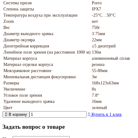
Система призм
Porro
Степень защиты
IPX7
Температура воздуха при эксплуатации
-25°С…50°С
Zoom
нет
Вес
750г
Диаметр выходного зрачка
3.75мм
Диаметр окуляра
22мм
Диоптрийная коррекция
±5 диоптрий
Линейное поле зрения (на расстоянии 1000 м)
136м
Материал корпуса
алюминиевый сплав
Материал отделки корпуса
резина
Межзрачковое расстояние
55-80мм
Минимальная дистанция фокусировки
3м
Размеры
168x123x63мм
Увеличение
8х
Угловое поле зрения
7.8°
Удаление выходного зрачка
16мм
Цвет
зеленый
В корзину
Купить в 1 клик
Задать вопрос о товаре