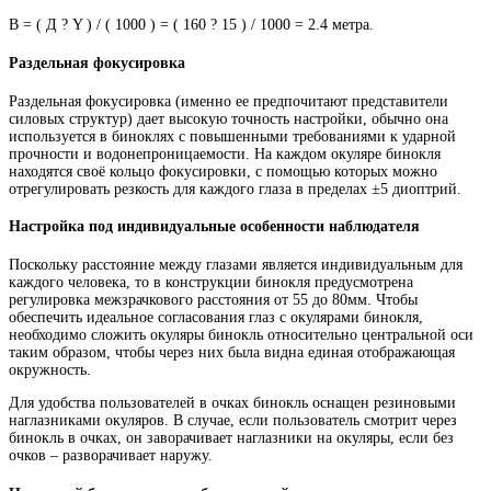
В = ( Д ? Y ) / ( 1000 ) = ( 160 ? 15 ) / 1000 = 2.4 метра.
Раздельная фокусировка
Раздельная фокусировка (именно ее предпочитают представители
силовых структур) дает высокую точность настройки, обычно она
используется в биноклях с повышенными требованиями к ударной
прочности и водонепроницаемости. На каждом окуляре бинокля
находятся своё кольцо фокусировки, с помощью которых можно
отрегулировать резкость для каждого глаза в пределах ±5 диоптрий.
Настройка под индивидуальные особенности наблюдателя
Поскольку расстояние между глазами является индивидуальным для
каждого человека, то в конструкции бинокля предусмотрена
регулировка межзрачкового расстояния от 55 до 80мм. Чтобы
обеспечить идеальное согласования глаз с окулярами бинокля,
необходимо сложить окуляры бинокль относительно центральной оси
таким образом, чтобы через них была видна единая отображающая
окружность.
Для удобства пользователей в очках бинокль оснащен резиновыми
наглазниками окуляров. В случае, если пользователь смотрит через
бинокль в очках, он заворачивает наглазники на окуляры, если без
очков – разворачивает наружу.