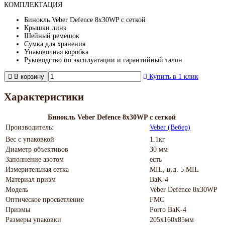
КОМПЛЕКТАЦИЯ
Бинокль Veber Defence 8x30WP с сеткой
Крышки линз
Шейный ремешок
Сумка для хранения
Упаковочная коробка
Руководство по эксплуатации и гарантийный талон
В корзину
Купить в 1 клик
Характеристики
Бинокль Veber Defence 8x30WP с сеткой
Производитель:
Veber (Вебер)
Вес с упаковкой
1.1кг
Диаметр объективов
30 мм
Заполнение азотом
есть
Измерительная сетка
MIL, ц.д. 5 MIL
Материал призм
BaK-4
Модель
Veber Defence 8x30WP
Оптическое просветление
FMC
Призмы
Porro BaK-4
Размеры упаковки
205x160x85мм