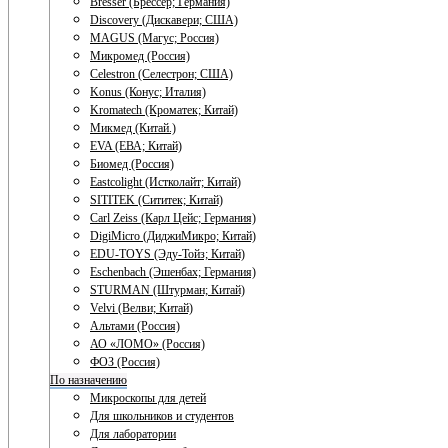
Bresser (Брессер; Германия)
Discovery (Дискавери; США)
MAGUS (Магус; Россия)
Микромед (Россия)
Celestron (Селестрон; США)
Konus (Конус; Италия)
Kromatech (Кроматек; Китай)
Микмед (Китай.)
EVA (ЕВА; Китай)
Биомед (Россия)
Eastcolight (Истколайт; Китай)
SITITEK (Сититек; Китай)
Carl Zeiss (Карл Цейс; Германия)
DigiMicro (ДиджиМикро; Китай)
EDU-TOYS (Эду-Тойз; Китай)
Eschenbach (Эшенбах; Германия)
STURMAN (Штурман; Китай)
Velvi (Велви; Китай)
Альтами (Россия)
АО «ЛОМО» (Россия)
ФОЗ (Россия)
По назначению
Микроскопы для детей
Для школьников и студентов
Для лаборатории