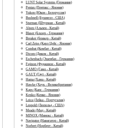
LUNT Solar Systems (Германия)
Pentax (Пентакс - Япония)
Yukon (Юкон - Белоруссия)
Bushnell (Бушнелл - США)
Sturman (Штурман - Китай)
Alpen (Альпен - Китай)
Blaser (Блазер - Германия)
Breaker (Брикер - Китай)
Carl Zeiss (Карл Цейс - Япония)
Combat (Комбат - Китай)
Dicom (Диком - Китай)
Eschenbach (Эшенбах - Германия)
Fujinon (Фуджинон - Китай)
GAMO (Гамо - Китай)
GAUT (Гаут - Китай)
Hama (Хама - Китай)
Hawke (Хоук - Великобритания)
Kaps (Капс - Германия)
Kenko (Кенко - Япония)
Leica (Лейка - Португалия)
Leupold (Люпольд - США)
Meade (Мид - Китай)
MINOX (Минокс - Китай)
Navigator (Навигатор - Китай)
Norbert (Норберт - Китай)