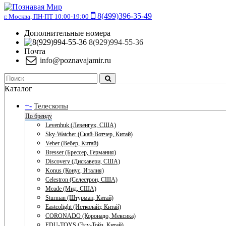
8(499)396-35-49
г. Москва, ПН-ПТ 10:00-19:00
Дополнительные номера
8(929)994-55-36
Почта
info@poznavajamir.ru
Каталог
+
-
Телескопы
По бренду
Levenhuk (Левенгук, США)
Sky-Watcher (Скай-Вотчер, Китай)
Veber (Вебер, Китай)
Bresser (Брессер, Германия)
Discovery (Дискавери, США)
Konus (Конус, Италия)
Celestron (Селестрон, США)
Meade (Мид, США)
Sturman (Штурман, Китай)
Eastcolight (Истколайт, Китай)
CORONADO (Коронадо, Мексика)
EDU-TOYS (Эду-Тойз, Китай)