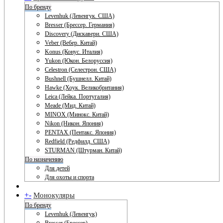
По бренду
Levenhuk (Левенгук. США)
Bresser (Брессер. Германия)
Discovery (Дискавери. США)
Veber (Вебер. Китай)
Konus (Конус. Италия)
Yukon (Юкон. Белоруссия)
Celestron (Селестрон. США)
Bushnell (Бушнелл. Китай)
Hawke (Хоук. Великобритания)
Leica (Лейка. Португалия)
Meade (Мид. Китай)
MINOX (Минокс. Китай)
Nikon (Никон. Япония)
PENTAX (Пентакс. Япония)
Redfield (Редфилд. США)
STURMAN (Штурман. Китай)
По назначению
Для детей
Для охоты и спорта
+
-
Монокуляры
По бренду
Levenhuk (Левенгук)