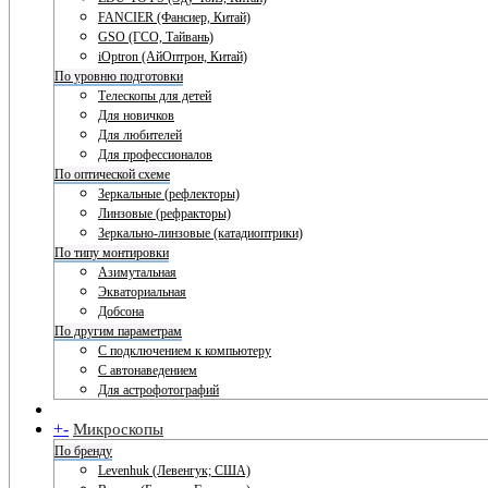
FANCIER (Фансиер, Китай)
GSO (ГСО, Тайвань)
iOptron (АйОптрон, Китай)
По уровню подготовки
Телескопы для детей
Для новичков
Для любителей
Для профессионалов
По оптической схеме
Зеркальные (рефлекторы)
Линзовые (рефракторы)
Зеркально-линзовые (катадиоптрики)
По типу монтировки
Азимутальная
Экваториальная
Добсона
По другим параметрам
С подключением к компьютеру
С автонаведением
Для астрофотографий
+
-
Микроскопы
По бренду
Levenhuk (Левенгук; США)