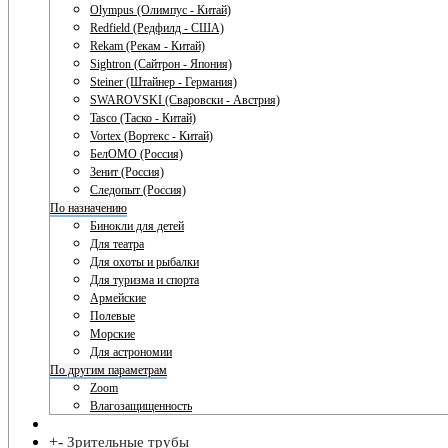
Olympus (Олимпус - Китай)
Redfield (Редфилд - США)
Rekam (Рекам - Китай)
Sightron (Сайтрон - Япония)
Steiner (Штайнер - Германия)
SWAROVSKI (Сваровски - Австрия)
Tasco (Таско - Китай)
Vortex (Вортекс - Китай)
БелОМО (Россия)
Зенит (Россия)
Следопыт (Россия)
По назначению
Бинокли для детей
Для театра
Для охоты и рыбалки
Для туризма и спорта
Армейские
Полевые
Морские
Для астрономии
По другим параметрам
Zoom
Влагозащищенность
+
-
Зрительные трубы