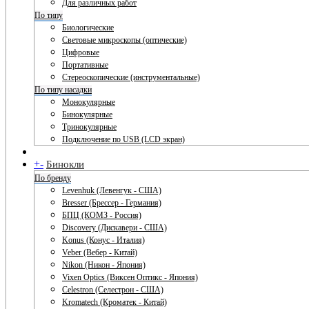
Для различных работ
По типу
Биологические
Световые микроскопы (оптические)
Цифровые
Портативные
Стереоскопические (инструментальные)
По типу насадки
Монокулярные
Бинокулярные
Тринокулярные
Подключение по USB (LCD экран)
+
-
Бинокли
По бренду
Levenhuk (Левенгук - США)
Bresser (Брессер - Германия)
БПЦ (КОМЗ - Россия)
Discovery (Дискавери - США)
Konus (Конус - Италия)
Veber (Вебер - Китай)
Nikon (Никон - Япония)
Vixen Optics (Виксен Оптикс - Япония)
Celestron (Селестрон - США)
Kromatech (Кроматек - Китай)