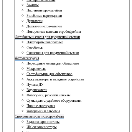
Зажимы
Настенные кронштейны
Резьбовые переходники
Держатели
Держатели отражателей
Поворотные консоли-стробофреймы
Фотобоксы и столы для предметной съемки
Платформы поворотные
Фотобоксы
Фотостолы для предметной съемки
Фотоаксессуары
Переходные кольца для объективов
Макрокольца
Светофильтры для объективов
Аккумуляторы и зарядные устройства
Пульты ДУ
Видоискатели
Фотосумки, рюкзаки и чехлы
Сумки для студийного оборудования
Прочие аксессуары
Фоторамки и альбомы
Синхронизаторы и синхрокабели
Радиосинхронизаторы
ИК синхронизаторы