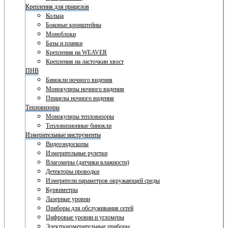
Крепления для прицелов
Кольца
Боковые кронштейны
Моноблоки
Базы и планки
Крепления на WEAVER
Крепления на ласточкин хвост
ПНВ
Бинокли ночного видения
Монокуляры ночного видения
Прицелы ночного видения
Тепловизоры
Монокуляры тепловизоры
Тепловизионные бинокли
Измерительные инструменты
Видеоэндоскопы
Измерительные рулетки
Влагомеры (датчики влажности)
Детекторы проводки
Измерители параметров окружающей среды
Курвиметры
Лазерные уровни
Приборы для обслуживания сетей
Цифровые уровни и угломеры
Электроизмерительные приборы