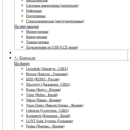
Биологические
Световые микроскопы (оптические)
Цифровые
Портативные
Стереоскопические (инструментальные)
По типу насадки
Монокулярные
Бинокулярные
Тринокулярные
Подключение по USB (LCD экран)
+
-
Бинокли
По бренду
Levenhuk (Левенгук - США)
Bresser (Брессер - Германия)
БПЦ (КОМЗ - Россия)
Discovery (Дискавери - США)
Konus (Конус - Италия)
Veber (Вебер - Китай)
Nikon (Никон - Япония)
Vixen Optics (Виксен Оптикс - Япония)
Celestron (Селестрон - США)
Kromatech (Кроматек - Китай)
LUNT Solar Systems (Германия)
Pentax (Пентакс - Япония)