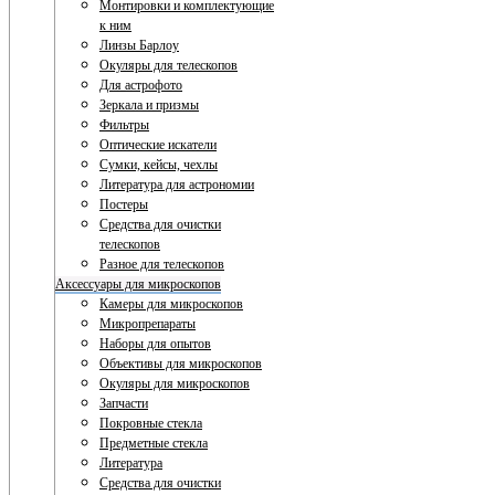
Монтировки и комплектующие
к ним
Линзы Барлоу
Окуляры для телескопов
Для астрофото
Зеркала и призмы
Фильтры
Оптические искатели
Сумки, кейсы, чехлы
Литература для астрономии
Постеры
Средства для очистки
телескопов
Разное для телескопов
Аксессуары для микроскопов
Камеры для микроскопов
Микропрепараты
Наборы для опытов
Объективы для микроскопов
Окуляры для микроскопов
Запчасти
Покровные стекла
Предметные стекла
Литература
Средства для очистки