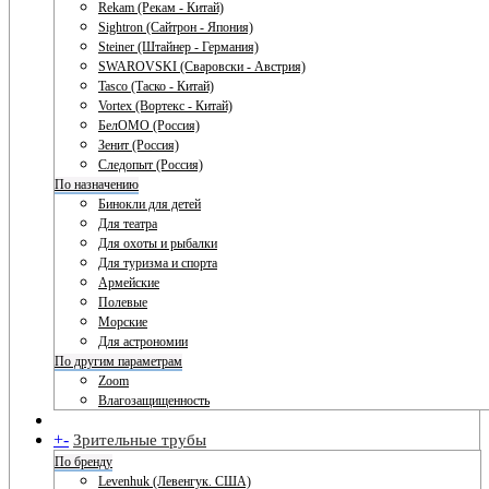
Rekam (Рекам - Китай)
Sightron (Сайтрон - Япония)
Steiner (Штайнер - Германия)
SWAROVSKI (Сваровски - Австрия)
Tasco (Таско - Китай)
Vortex (Вортекс - Китай)
БелОМО (Россия)
Зенит (Россия)
Следопыт (Россия)
По назначению
Бинокли для детей
Для театра
Для охоты и рыбалки
Для туризма и спорта
Армейские
Полевые
Морские
Для астрономии
По другим параметрам
Zoom
Влагозащищенность
+
-
Зрительные трубы
По бренду
Levenhuk (Левенгук. США)