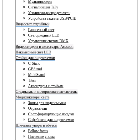
Мультивьюеры
Сигнализация Tally
Усилители-распределители
Устройства захвата USB/PCIE
Видеосвет студийный
Галогенный свет
Светодиодный LED
Управление светом DMX
Видеосендеры и аксессуары Accsoon
Накамерный свет LED
Стойки для видеосъемки
C-Stand
GBStand
MultiStand
Titan
Аксессуары к стойкам
Стедикамы и моторизованные системы
Модификаторы света
Зонты для видеосъемки
Отражатели
Светоформирующие насадки
Софтбоксы для видеосъемки
Плечевые упоры и обвесы
Follow focus
Плечевые упоры