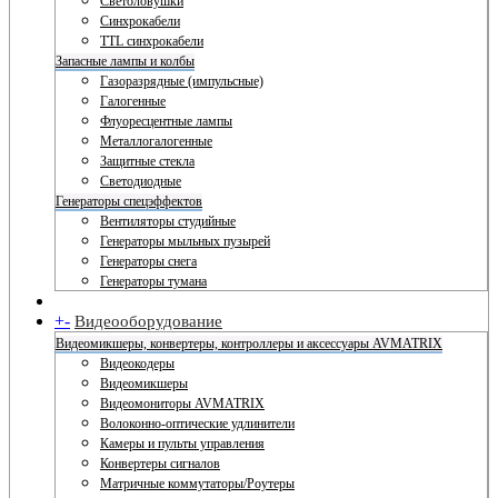
Светоловушки
Синхрокабели
TTL синхрокабели
Запасные лампы и колбы
Газоразрядные (импульсные)
Галогенные
Флуоресцентные лампы
Металлогалогенные
Защитные стекла
Светодиодные
Генераторы спецэффектов
Вентиляторы студийные
Генераторы мыльных пузырей
Генераторы снега
Генераторы тумана
+
-
Видеооборудование
Видеомикшеры, конвертеры, контроллеры и аксессуары AVMATRIX
Видеокодеры
Видеомикшеры
Видеомониторы AVMATRIX
Волоконно-оптические удлинители
Камеры и пульты управления
Конвертеры сигналов
Матричные коммутаторы/Роутеры