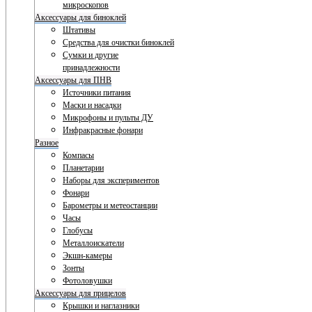
микроскопов
Аксессуары для биноклей
Штативы
Средства для очистки биноклей
Сумки и другие
принадлежности
Аксессуары для ПНВ
Источники питания
Маски и насадки
Микрофоны и пульты ДУ
Инфракрасные фонари
Разное
Компасы
Планетарии
Наборы для экспериментов
Фонари
Барометры и метеостанции
Часы
Глобусы
Металлоискатели
Экшн-камеры
Зонты
Фотоловушки
Аксессуары для прицелов
Крышки и наглазники