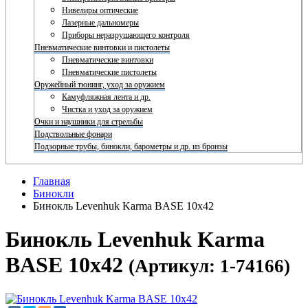
Нивелиры оптические
Лазерные дальномеры
Приборы неразрушающего контроля
Пневматические винтовки и пистолеты
Пневматические винтовки
Пневматические пистолеты
Оружейный тюнинг, уход за оружием
Камуфляжная лента и др.
Чистка и уход за оружием
Очки и наушники для стрельбы
Подствольные фонари
Подзорные трубы, бинокли, барометры и др. из бронзы
Главная
Бинокли
Бинокль Levenhuk Karma BASE 10x42
Бинокль Levenhuk Karma
BASE 10x42
(Артикул: 1-74166)