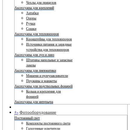
Чехлы для прицелов
Аксессуары для креплений
Антабки
Опоры
Ручки
Сошки
Аксессуары для тепловизоров
Кронштейны для тепловизоров
Источники питания и зарядные
устройства для тепловизоров
Аксессуары для луп и линз
Штативы напольные и запасные
лампы
Аксессуары для пневматики
Мишени и пулеулавливатели
Пружины и манжеты
Аксессуары для подствольных фонарей
Кольца и крепления для
фонарей
Аксессуары для интерьера
+
-
Фотооборудование
Постоянный свет
Комплекты постоянного света
Галогенные осветители