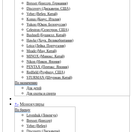
Bresser (Брессер. Германия)
Discovery (Дискавери. США)
Veber (Вебер. Китай)
Konus (Конус. Италия)
Yukon (Юкон. Белоруссия)
Celestron (Селестрон. США)
Bushnell (Бушнелл. Китай)
Hawke (Хоук. Великобритания)
Leica (Лейка. Португалия)
Meade (Мид. Китай)
MINOX (Минокс. Китай)
Nikon (Никон. Япония)
PENTAX (Пентакс. Япония)
Redfield (Редфилд. США)
STURMAN (Штурман. Китай)
По назначению
Для детей
Для охоты и спорта
+
-
Монокуляры
По бренду
Levenhuk (Левенгук)
Bresser (Брессер)
Veber (Вебер)
Discovery (Дискавери)