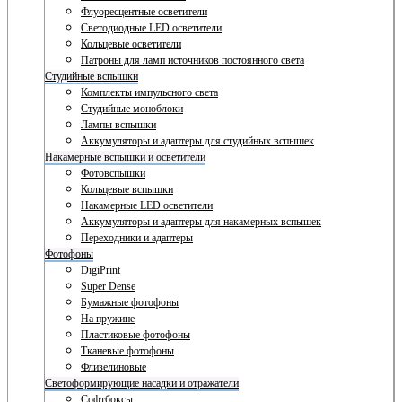
Флуоресцентные осветители
Светодиодные LED осветители
Кольцевые осветители
Патроны для ламп источников постоянного света
Студийные вспышки
Комплекты импульсного света
Студийные моноблоки
Лампы вспышки
Аккумуляторы и адаптеры для студийных вспышек
Накамерные вспышки и осветители
Фотовспышки
Кольцевые вспышки
Накамерные LED осветители
Аккумуляторы и адаптеры для накамерных вспышек
Переходники и адаптеры
Фотофоны
DigiPrint
Super Dense
Бумажные фотофоны
На пружине
Пластиковые фотофоны
Тканевые фотофоны
Флизелиновые
Светоформирующие насадки и отражатели
Софтбоксы