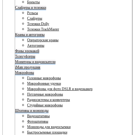
Брекеты
Слайдеры и тележки
Рельсы
Слайдеры
Тележки Dolly
Тележки TrackMaster
Краны и автогрипы
Операторские краны
Автогрипы
Фоны хромакей
Телесуфлеры
Мониторы и видоискатели
iMate продукция
Микрофоны
Головные микрофоны
Микрофонные удочки
Микрофоны для фото DSLR и видеокамер
Петличные микрофоны
Радиосистемы и конвертеры
Студийные микрофоны
Штативы и моноподы
Видеоштативы
Фотоштативы
Моноподы для видеосъемки
Быстросъемные площадки