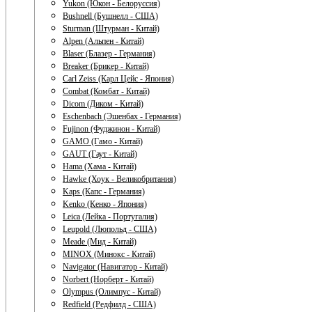
Yukon (Юкон - Белоруссия)
Bushnell (Бушнелл - США)
Sturman (Штурман - Китай)
Alpen (Альпен - Китай)
Blaser (Блазер - Германия)
Breaker (Брикер - Китай)
Carl Zeiss (Карл Цейс - Япония)
Combat (Комбат - Китай)
Dicom (Диком - Китай)
Eschenbach (Эшенбах - Германия)
Fujinon (Фуджинон - Китай)
GAMO (Гамо - Китай)
GAUT (Гаут - Китай)
Hama (Хама - Китай)
Hawke (Хоук - Великобритания)
Kaps (Капс - Германия)
Kenko (Кенко - Япония)
Leica (Лейка - Португалия)
Leupold (Люпольд - США)
Meade (Мид - Китай)
MINOX (Минокс - Китай)
Navigator (Навигатор - Китай)
Norbert (Норберт - Китай)
Olympus (Олимпус - Китай)
Redfield (Редфилд - США)