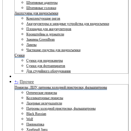
Штативные адаптеры
Штативные головки
Аксессуары для видеосъемки
Комплектующие ригов
Аккумуляторы и зарядные устройства для видеосъемки
Площадки для аккумуляторов
Кронштейны и держатели
Зажимы GreenBean
Лампы
Чистящие средства для видеосъемки
Сумки
Сумки для видеокамеры
Сумки для фотоаппаратов
Для студийного оборудования
+
-
Прочее
Прицелы, ЛЦУ, патроны холодной пристрелки, фальшпатроны
Оптические прицелы
Коллиматорные прицелы
Лазерные целеуказатели
Патроны холодной пристрелки, фальшпатроны
Black Russian
Wolf
Пневматика
Храбрый Заяц