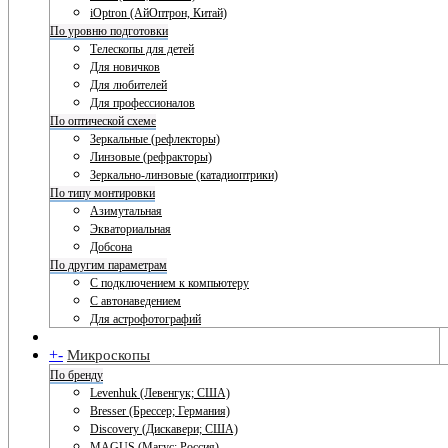
iOptron (АйОптрон, Китай)
По уровню подготовки
Телескопы для детей
Для новичков
Для любителей
Для профессионалов
По оптической схеме
Зеркальные (рефлекторы)
Линзовые (рефракторы)
Зеркально-линзовые (катадиоптрики)
По типу монтировки
Азимутальная
Экваториальная
Добсона
По другим параметрам
С подключением к компьютеру
С автонаведением
Для астрофотографий
+
-
Микроскопы
По бренду
Levenhuk (Левенгук; США)
Bresser (Брессер; Германия)
Discovery (Дискавери; США)
MAGUS (Магус; Россия)