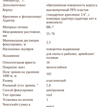
температур, °С
Дополнительно
обрезиненная поверхность корпуса
Корпус
высокопрочный PPS-пластик
стандартное крепление 1/4", с
Крепление к фотоштативу/
помощью адаптера (адаптера нет в
Адаптер
комплекте)
Материал оптики
BK-7
Межзрачковое расстояние,
55–76
мм
Минимальная дистанция
2,5
фокусировки, м
Наглазники окуляров
поворотно-выдвижные
для охоты и рыбалки, армейские/
Назначение
полевые
Относительная яркость
16
Покрытие линз
многослойное
Поле зрения на удалении
102
1000 м, м
Размер
классический
Реальный угол зрения, °
5,8
Способ фокусировки
центральная
Тип призмы
roof
Установка на штатив
1
Чехол/кейс/сумка в
чехол