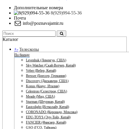
Дополнительные номера
8(929)994-55-36
Почта
info@poznavajamir.ru
Каталог
+
-
Телескопы
По бренду
Levenhuk (Левенгук, США)
Sky-Watcher (Скай-Вотчер, Китай)
Veber (Вебер, Китай)
Bresser (Брессер, Германия)
Discovery (Дискавери, США)
Konus (Конус, Италия)
Celestron (Селестрон, США)
Meade (Мид, США)
Sturman (Штурман, Китай)
Eastcolight (Истколайт, Китай)
CORONADO (Коронадо, Мексика)
EDU-TOYS (Эду-Тойз, Китай)
FANCIER (Фансиер, Китай)
GSO (ГСО, Тайвань)