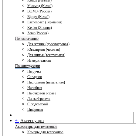
Konus (Италия)
Микмед (Китай)
ВОМЗ (Россия)
Bigger (Китай)
Eschenbach (Германия)
Kenko (Япония)
Zenit (Россия)
По назначению
Для чтения (просмотровая)
Ювелирная (часовая)
Для шитья (текстильная)
Измерительные
По конструкции
На ручке
Складная
Настольная (на штативе)
Налобная
На очковой оправе
Линза Френеля
С подсветкой
Цифровая
+
-
Аксессуары
Аксессуары для телескопов
Камеры для телескопов