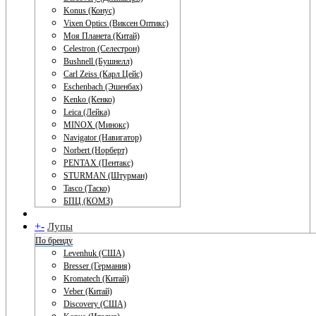
Konus (Конус)
Vixen Optics (Виксен Оптикс)
Моя Планета (Китай)
Celestron (Селестрон)
Bushnell (Бушнелл)
Carl Zeiss (Карл Цейс)
Eschenbach (Эшенбах)
Kenko (Кенко)
Leica (Лейка)
MINOX (Минокс)
Navigator (Навигатор)
Norbert (Норберт)
PENTAX (Пентакс)
STURMAN (Штурман)
Tasco (Таско)
БПЦ (КОМЗ)
+
-
Лупы
По бренду
Levenhuk (США)
Bresser (Германия)
Kromatech (Китай)
Veber (Китай)
Discovery (США)