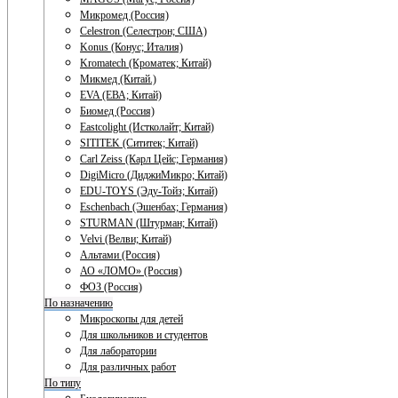
Микромед (Россия)
Celestron (Селестрон; США)
Konus (Конус; Италия)
Kromatech (Кроматек; Китай)
Микмед (Китай.)
EVA (ЕВА; Китай)
Биомед (Россия)
Eastcolight (Истколайт; Китай)
SITITEK (Сититек; Китай)
Carl Zeiss (Карл Цейс; Германия)
DigiMicro (ДиджиМикро; Китай)
EDU-TOYS (Эду-Тойз; Китай)
Eschenbach (Эшенбах; Германия)
STURMAN (Штурман; Китай)
Velvi (Велви; Китай)
Альтами (Россия)
АО «ЛОМО» (Россия)
ФОЗ (Россия)
По назначению
Микроскопы для детей
Для школьников и студентов
Для лаборатории
Для различных работ
По типу