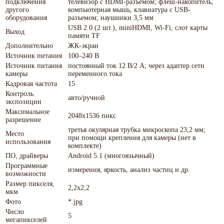
подключения
телевизор с HDMI-разъемом; флеш-накопитель,
другого
компьютерная мышь, клавиатура с USB-
оборудования
разъемом; наушники 3,5 мм
USB 2.0 (2 шт.), miniHDMI, Wi-Fi, слот карты
Выход
памяти TF
Дополнительно
ЖК-экран
Источник питания
100–240 В
Источник питания
постоянный ток 12 В/2 A; через адаптер сети
камеры
переменного тока
Кадровая частота
15
Контроль
авто/ручной
экспозиции
Максимальное
2048x1536 пикс
разрешение
третья окулярная трубка микроскопа 23,2 мм;
Место
при помощи крепления для камеры (нет в
использования
комплекте)
ПО, драйверы
Android 5.1 (многоязычный)
Программные
измерения, яркость, анализ частиц и др.
возможности
Размер пикселя,
2,2x2,2
мкм
Фото
*.jpg
Число
5
мегапикселей