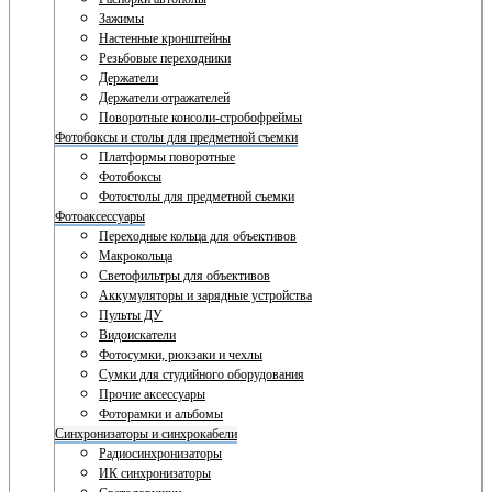
Зажимы
Настенные кронштейны
Резьбовые переходники
Держатели
Держатели отражателей
Поворотные консоли-стробофреймы
Фотобоксы и столы для предметной съемки
Платформы поворотные
Фотобоксы
Фотостолы для предметной съемки
Фотоаксессуары
Переходные кольца для объективов
Макрокольца
Светофильтры для объективов
Аккумуляторы и зарядные устройства
Пульты ДУ
Видоискатели
Фотосумки, рюкзаки и чехлы
Сумки для студийного оборудования
Прочие аксессуары
Фоторамки и альбомы
Синхронизаторы и синхрокабели
Радиосинхронизаторы
ИК синхронизаторы