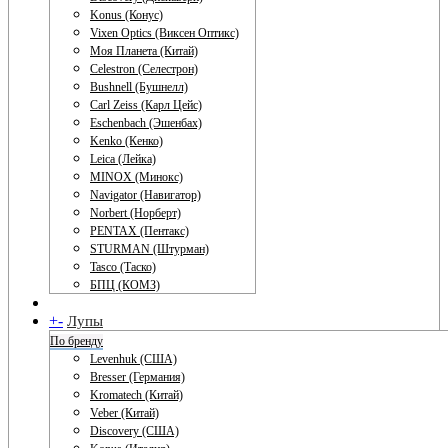
Konus (Конус)
Vixen Optics (Виксен Оптикс)
Моя Планета (Китай)
Celestron (Селестрон)
Bushnell (Бушнелл)
Carl Zeiss (Карл Цейс)
Eschenbach (Эшенбах)
Kenko (Кенко)
Leica (Лейка)
MINOX (Минокс)
Navigator (Навигатор)
Norbert (Норберт)
PENTAX (Пентакс)
STURMAN (Штурман)
Tasco (Таско)
БПЦ (КОМЗ)
+
-
Лупы
По бренду
Levenhuk (США)
Bresser (Германия)
Kromatech (Китай)
Veber (Китай)
Discovery (США)