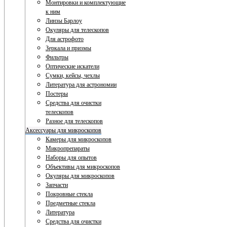
Монтировки и комплектующие
к ним
Линзы Барлоу
Окуляры для телескопов
Для астрофото
Зеркала и призмы
Фильтры
Оптические искатели
Сумки, кейсы, чехлы
Литература для астрономии
Постеры
Средства для очистки
телескопов
Разное для телескопов
Аксессуары для микроскопов
Камеры для микроскопов
Микропрепараты
Наборы для опытов
Объективы для микроскопов
Окуляры для микроскопов
Запчасти
Покровные стекла
Предметные стекла
Литература
Средства для очистки