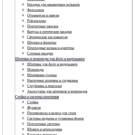
Насадки для накамерных вспышек
Фотозонты
Отражатели и панели
Рефлекторы
Портретные тарелки
Конусы и оптические насадки
Сферические рассеиватели
Шторки и фильтры
Переходные кольца и адаптеры
Сотовые насадки
Штативы и моноподы для фото и видеокамер
Штативы для фото и видеокамер
Моноподы
Штативные головы
Наплечные штативы и стедикамы
Струбцины и присоски
Аксессуары для штативов и моноподов
Стойки и системы крепления
Стойки
Журавли
Противовесы и колеса для стоек
Системы подъема и установки фонов
Потолочные системы
Штанги и перекладины
Распорки автополы