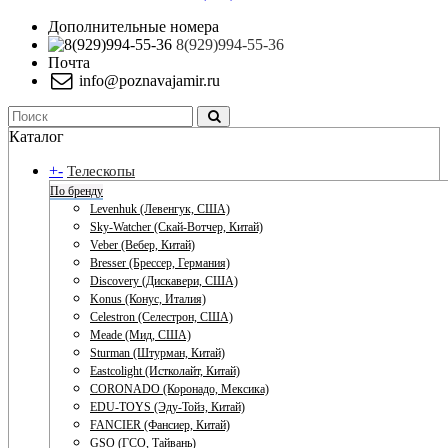
Дополнительные номера
8(929)994-55-36
Почта
info@poznavajamir.ru
Каталог
+
-
Телескопы
По бренду
Levenhuk (Левенгук, США)
Sky-Watcher (Скай-Вотчер, Китай)
Veber (Вебер, Китай)
Bresser (Брессер, Германия)
Discovery (Дискавери, США)
Konus (Конус, Италия)
Celestron (Селестрон, США)
Meade (Мид, США)
Sturman (Штурман, Китай)
Eastcolight (Истколайт, Китай)
CORONADO (Коронадо, Мексика)
EDU-TOYS (Эду-Тойз, Китай)
FANCIER (Фансиер, Китай)
GSO (ГСО, Тайвань)