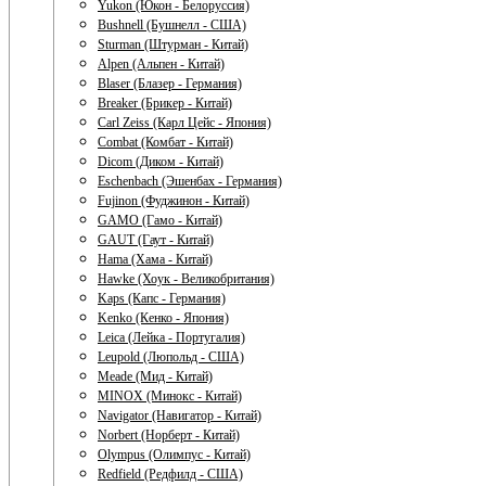
Yukon (Юкон - Белоруссия)
Bushnell (Бушнелл - США)
Sturman (Штурман - Китай)
Alpen (Альпен - Китай)
Blaser (Блазер - Германия)
Breaker (Брикер - Китай)
Carl Zeiss (Карл Цейс - Япония)
Combat (Комбат - Китай)
Dicom (Диком - Китай)
Eschenbach (Эшенбах - Германия)
Fujinon (Фуджинон - Китай)
GAMO (Гамо - Китай)
GAUT (Гаут - Китай)
Hama (Хама - Китай)
Hawke (Хоук - Великобритания)
Kaps (Капс - Германия)
Kenko (Кенко - Япония)
Leica (Лейка - Португалия)
Leupold (Люпольд - США)
Meade (Мид - Китай)
MINOX (Минокс - Китай)
Navigator (Навигатор - Китай)
Norbert (Норберт - Китай)
Olympus (Олимпус - Китай)
Redfield (Редфилд - США)