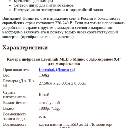
Крепление для камеры
Сетевой шнур для питания камеры
Инструкция по эксплуатации и гарантийный талон
Внимание! Помните, что напряжение сети в России и большинстве
европейских стран составляет 220-240 В. Если вы хотите использовать
устройство в стране с другим стандартом сетевого напряжения,
необходимо включать его в розетку только через соответствующий
конвертер (преобразователь напряжения).
Характеристики
Камера цифровая Levenhuk MED 5 Мпикс с ЖК-экраном 9,4"
для микроскопов
Производитель:
Levenhuk (Левенгук)
Вес
1.60кг
Размеры (Д х Ш х
27.50см x 23.00см x 8.50см
В)
Страна
Китай
изготовитель
Баланс белого
авто/ручной
Видео
1080p, *.3gp
Возможность
есть
записи видео
Возможность
карты памяти microSD до 32 ГБ; монитор/