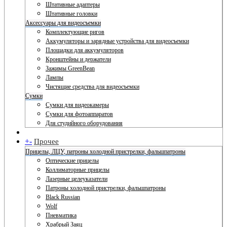
Штативные адаптеры
Штативные головки
Аксессуары для видеосъемки
Комплектующие ригов
Аккумуляторы и зарядные устройства для видеосъемки
Площадки для аккумуляторов
Кронштейны и держатели
Зажимы GreenBean
Лампы
Чистящие средства для видеосъемки
Сумки
Сумки для видеокамеры
Сумки для фотоаппаратов
Для студийного оборудования
+
-
Прочее
Прицелы, ЛЦУ, патроны холодной пристрелки, фальшпатроны
Оптические прицелы
Коллиматорные прицелы
Лазерные целеуказатели
Патроны холодной пристрелки, фальшпатроны
Black Russian
Wolf
Пневматика
Храбрый Заяц