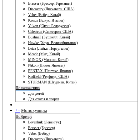
Bresser (Брессер. Германия)
Discovery (Дискавери. США)
Veber (Вебер. Китай)
Konus (Конус. Италия)
Yukon (Юкон. Белоруссия)
Celestron (Селестрон. США)
Bushnell (Бушнелл. Китай)
Hawke (Хоук. Великобритания)
Leica (Лейка. Португалия)
Meade (Мид. Китай)
MINOX (Минокс. Китай)
Nikon (Никон. Япония)
PENTAX (Пентакс. Япония)
Redfield (Редфилд. США)
STURMAN (Штурман. Китай)
По назначению
Для детей
Для охоты и спорта
+
-
Монокуляры
По бренду
Levenhuk (Левенгук)
Bresser (Брессер)
Veber (Вебер)
Discovery (Дискавери)