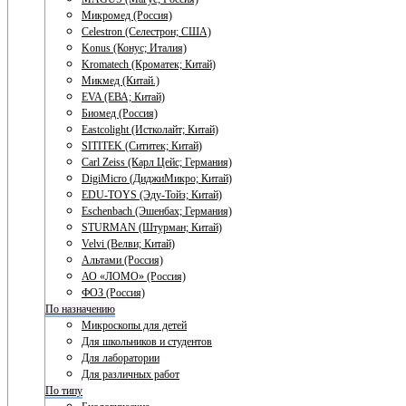
Микромед (Россия)
Celestron (Селестрон; США)
Konus (Конус; Италия)
Kromatech (Кроматек; Китай)
Микмед (Китай.)
EVA (ЕВА; Китай)
Биомед (Россия)
Eastcolight (Истколайт; Китай)
SITITEK (Сититек; Китай)
Carl Zeiss (Карл Цейс; Германия)
DigiMicro (ДиджиМикро; Китай)
EDU-TOYS (Эду-Тойз; Китай)
Eschenbach (Эшенбах; Германия)
STURMAN (Штурман; Китай)
Velvi (Велви; Китай)
Альтами (Россия)
АО «ЛОМО» (Россия)
ФОЗ (Россия)
По назначению
Микроскопы для детей
Для школьников и студентов
Для лаборатории
Для различных работ
По типу