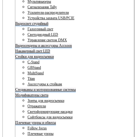
Мультивьюеры
Сигнализация Tally
Усилители-распределители
Устройства захвата USB/PCIE
Видеосвет студийный
Галогенный свет
Светодиодный LED
Управление светом DMX
Видеосендеры и аксессуары Accsoon
Накамерный свет LED
Стойки для видеосъемки
C-Stand
GBStand
MultiStand
Titan
Аксессуары к стойкам
Стедикамы и моторизованные системы
Модификаторы света
Зонты для видеосъемки
Отражатели
Светоформирующие насадки
Софтбоксы для видеосъемки
Плечевые упоры и обвесы
Follow focus
Плечевые упоры