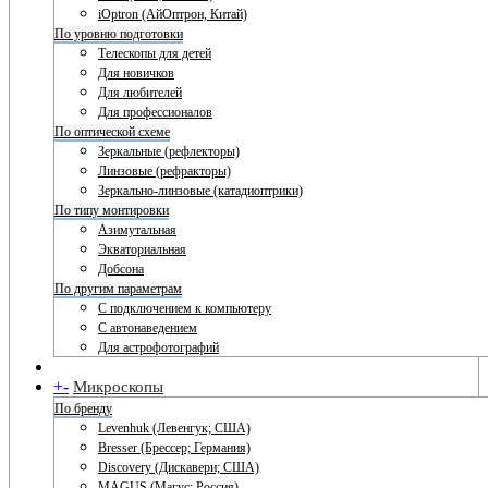
iOptron (АйОптрон, Китай)
По уровню подготовки
Телескопы для детей
Для новичков
Для любителей
Для профессионалов
По оптической схеме
Зеркальные (рефлекторы)
Линзовые (рефракторы)
Зеркально-линзовые (катадиоптрики)
По типу монтировки
Азимутальная
Экваториальная
Добсона
По другим параметрам
С подключением к компьютеру
С автонаведением
Для астрофотографий
+
-
Микроскопы
По бренду
Levenhuk (Левенгук; США)
Bresser (Брессер; Германия)
Discovery (Дискавери; США)
MAGUS (Магус; Россия)