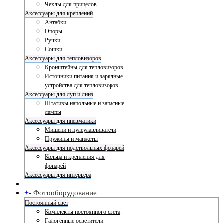
Чехлы для прицелов
Аксессуары для креплений
Антабки
Опоры
Ручки
Сошки
Аксессуары для тепловизоров
Кронштейны для тепловизоров
Источники питания и зарядные
устройства для тепловизоров
Аксессуары для луп и линз
Штативы напольные и запасные
лампы
Аксессуары для пневматики
Мишени и пулеулавливатели
Пружины и манжеты
Аксессуары для подствольных фонарей
Кольца и крепления для
фонарей
Аксессуары для интерьера
+
-
Фотооборудование
Постоянный свет
Комплекты постоянного света
Галогенные осветители