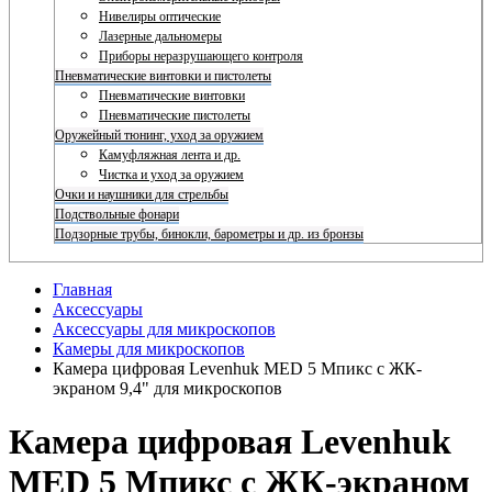
Нивелиры оптические
Лазерные дальномеры
Приборы неразрушающего контроля
Пневматические винтовки и пистолеты
Пневматические винтовки
Пневматические пистолеты
Оружейный тюнинг, уход за оружием
Камуфляжная лента и др.
Чистка и уход за оружием
Очки и наушники для стрельбы
Подствольные фонари
Подзорные трубы, бинокли, барометры и др. из бронзы
Главная
Аксессуары
Аксессуары для микроскопов
Камеры для микроскопов
Камера цифровая Levenhuk MED 5 Мпикс с ЖК-
экраном 9,4" для микроскопов
Камера цифровая Levenhuk
MED 5 Мпикс с ЖК-экраном