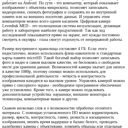
работает на Android. По сути - это компьютер, который показывает
изображение с объектива микроскопа, позволяет записывать
видеоролики, снимать фотографии и сохранять их во внутренней
памяти или на внешних носителях данных. И управлять этим
компьютером можно всего одним касанием. Цифровая камера
Levenhuk MED - это полноценная система визуализации, делающая
работу в лаборатории наиболее продуктивной. Так как ход
исследований показывается прямо на экране, нет нужды постоянно
смотреть в окуляры - глаза смогут отдохнуть от непрерывной работы.
Размер внутреннего хранилища составляет 4 ГБ. Если этого
недостаточно, можно использовать флеш-накопители и стандартные
карты памяти microSD. Такой богатый выбор позволяет записывать
фото и видео в самом высоком качестве, не беспокоясь о свободном
месте для хранения данных. Возможностей камеры хватает для записи
в качестве 1080p, поэтому снимки можно использовать для
профессиональной деятельности - четкость и контрастность
изображения находятся на высоком уровне. Управлять камерой можно
прямо с сенсорного экрана - необходимое программное обеспечение
уже установлено. Кроме того, к камере можно подключать
дополнительные устройства: наушники, внешние мониторы и
телевизоры, компьютерные мыши и другие.
Скажем несколько слов и о возможностях обработки отснятого
материала. С помощью установленного ПО можно корректировать
размер, яркость, контрастность, гамму, резкость и насыщенность
изображения, менять время выдержки и баланс белого, проводить
калибровку камеры с объективами, измерять образцы или отдельные