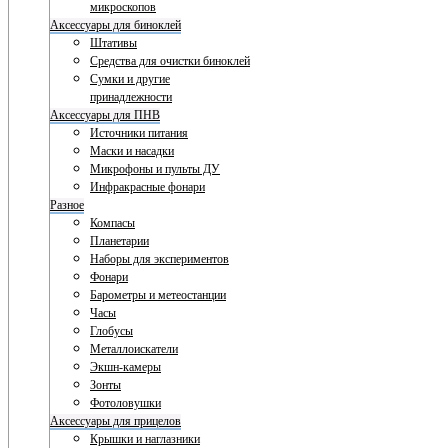
микроскопов
Аксессуары для биноклей
Штативы
Средства для очистки биноклей
Сумки и другие
принадлежности
Аксессуары для ПНВ
Источники питания
Маски и насадки
Микрофоны и пульты ДУ
Инфракрасные фонари
Разное
Компасы
Планетарии
Наборы для экспериментов
Фонари
Барометры и метеостанции
Часы
Глобусы
Металлоискатели
Экшн-камеры
Зонты
Фотоловушки
Аксессуары для прицелов
Крышки и наглазники