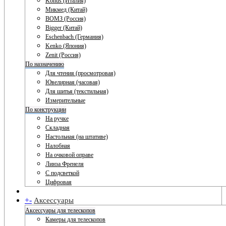
Konus (Италия)
Микмед (Китай)
ВОМЗ (Россия)
Bigger (Китай)
Eschenbach (Германия)
Kenko (Япония)
Zenit (Россия)
По назначению
Для чтения (просмотровая)
Ювелирная (часовая)
Для шитья (текстильная)
Измерительные
По конструкции
На ручке
Складная
Настольная (на штативе)
Налобная
На очковой оправе
Линза Френеля
С подсветкой
Цифровая
+
-
Аксессуары
Аксессуары для телескопов
Камеры для телескопов