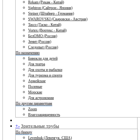
Rekam (Рекам - Китай)
Sightron (Сайтрон - Япония)
Steiner (Штайнер - Германия)
SWAROVSKI (Сваровски - Австрия)
Tasco (Таско - Китай)
Vortex (Вортекс - Китай)
БелОМО (Россия)
Зенит (Россия)
Следопыт (Россия)
По назначению
Бинокли для детей
Для театра
Для охоты и рыбалки
Для туризма и спорта
Армейские
Полевые
Морские
Для астрономии
По другим параметрам
Zoom
Влагозащищенность
+
-
Зрительные трубы
По бренду
Levenhuk (Левенгук. США)