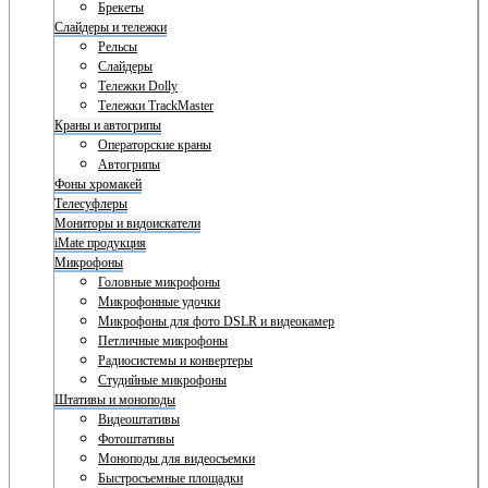
Брекеты
Слайдеры и тележки
Рельсы
Слайдеры
Тележки Dolly
Тележки TrackMaster
Краны и автогрипы
Операторские краны
Автогрипы
Фоны хромакей
Телесуфлеры
Мониторы и видоискатели
iMate продукция
Микрофоны
Головные микрофоны
Микрофонные удочки
Микрофоны для фото DSLR и видеокамер
Петличные микрофоны
Радиосистемы и конвертеры
Студийные микрофоны
Штативы и моноподы
Видеоштативы
Фотоштативы
Моноподы для видеосъемки
Быстросъемные площадки