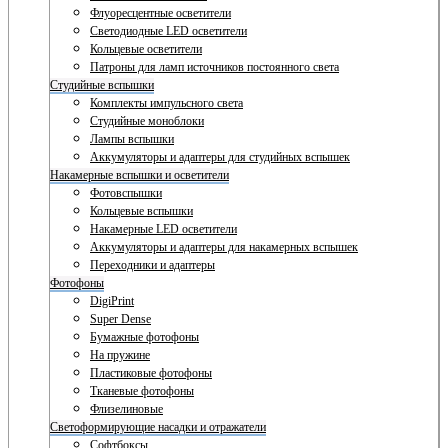
Флуоресцентные осветители
Светодиодные LED осветители
Кольцевые осветители
Патроны для ламп источников постоянного света
Студийные вспышки
Комплекты импульсного света
Студийные моноблоки
Лампы вспышки
Аккумуляторы и адаптеры для студийных вспышек
Накамерные вспышки и осветители
Фотовспышки
Кольцевые вспышки
Накамерные LED осветители
Аккумуляторы и адаптеры для накамерных вспышек
Переходники и адаптеры
Фотофоны
DigiPrint
Super Dense
Бумажные фотофоны
На пружине
Пластиковые фотофоны
Тканевые фотофоны
Флизелиновые
Светоформирующие насадки и отражатели
Софтбоксы