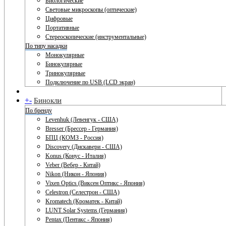
Биологические
Световые микроскопы (оптические)
Цифровые
Портативные
Стереоскопические (инструментальные)
По типу насадки
Монокулярные
Бинокулярные
Тринокулярные
Подключение по USB (LCD экран)
+
-
Бинокли
По бренду
Levenhuk (Левенгук - США)
Bresser (Брессер - Германия)
БПЦ (КОМЗ - Россия)
Discovery (Дискавери - США)
Konus (Конус - Италия)
Veber (Вебер - Китай)
Nikon (Никон - Япония)
Vixen Optics (Виксен Оптикс - Япония)
Celestron (Селестрон - США)
Kromatech (Кроматек - Китай)
LUNT Solar Systems (Германия)
Pentax (Пентакс - Япония)