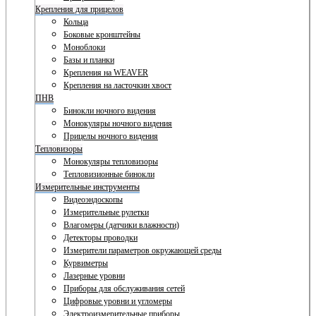
Крепления для прицелов
Кольца
Боковые кронштейны
Моноблоки
Базы и планки
Крепления на WEAVER
Крепления на ласточкин хвост
ПНВ
Бинокли ночного видения
Монокуляры ночного видения
Прицелы ночного видения
Тепловизоры
Монокуляры тепловизоры
Тепловизионные бинокли
Измерительные инструменты
Видеоэндоскопы
Измерительные рулетки
Влагомеры (датчики влажности)
Детекторы проводки
Измерители параметров окружающей среды
Курвиметры
Лазерные уровни
Приборы для обслуживания сетей
Цифровые уровни и угломеры
Электроизмерительные приборы