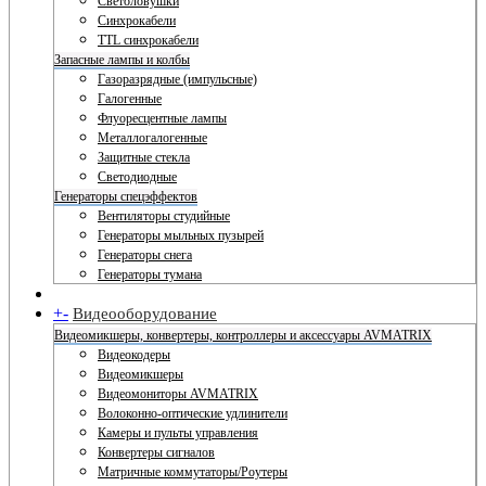
Светоловушки
Синхрокабели
TTL синхрокабели
Запасные лампы и колбы
Газоразрядные (импульсные)
Галогенные
Флуоресцентные лампы
Металлогалогенные
Защитные стекла
Светодиодные
Генераторы спецэффектов
Вентиляторы студийные
Генераторы мыльных пузырей
Генераторы снега
Генераторы тумана
+
-
Видеооборудование
Видеомикшеры, конвертеры, контроллеры и аксессуары AVMATRIX
Видеокодеры
Видеомикшеры
Видеомониторы AVMATRIX
Волоконно-оптические удлинители
Камеры и пульты управления
Конвертеры сигналов
Матричные коммутаторы/Роутеры