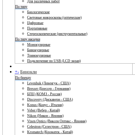
Для различных работ
По типу
Биологические
Световые микроскопы (оптические)
Цифровые
Портативные
Стереоскопические (инструментальные)
По типу насадки
Монокулярные
Бинокулярные
Тринокулярные
Подключение по USB (LCD экран)
+
-
Бинокли
По бренду
Levenhuk (Левенгук - США)
Bresser (Брессер - Германия)
БПЦ (КОМЗ - Россия)
Discovery (Дискавери - США)
Konus (Конус - Италия)
Veber (Вебер - Китай)
Nikon (Никон - Япония)
Vixen Optics (Виксен Оптикс - Япония)
Celestron (Селестрон - США)
Kromatech (Кроматек - Китай)