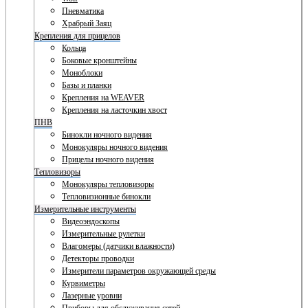
Пневматика
Храбрый Заяц
Крепления для прицелов
Кольца
Боковые кронштейны
Моноблоки
Базы и планки
Крепления на WEAVER
Крепления на ласточкин хвост
ПНВ
Бинокли ночного видения
Монокуляры ночного видения
Прицелы ночного видения
Тепловизоры
Монокуляры тепловизоры
Тепловизионные бинокли
Измерительные инструменты
Видеоэндоскопы
Измерительные рулетки
Влагомеры (датчики влажности)
Детекторы проводки
Измерители параметров окружающей среды
Курвиметры
Лазерные уровни