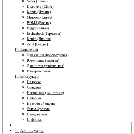
Veber (Китай)
Discovery (США)
Konus (Италия)
Микмед (Китай)
ВОМЗ (Россия)
Bigger (Китай)
Eschenbach (Германия)
Kenko (Япония)
Zenit (Россия)
По назначению
Для чтения (просмотровая)
Ювелирная (часовая)
Для шитья (текстильная)
Измерительные
По конструкции
На ручке
Складная
Настольная (на штативе)
Налобная
На очковой оправе
Линза Френеля
С подсветкой
Цифровая
+
-
Аксессуары