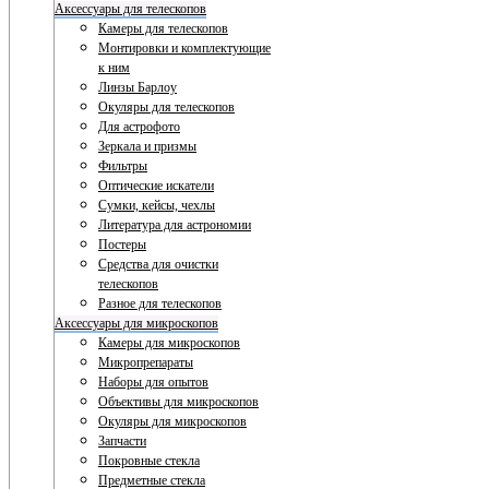
Аксессуары для телескопов
Камеры для телескопов
Монтировки и комплектующие
к ним
Линзы Барлоу
Окуляры для телескопов
Для астрофото
Зеркала и призмы
Фильтры
Оптические искатели
Сумки, кейсы, чехлы
Литература для астрономии
Постеры
Средства для очистки
телескопов
Разное для телескопов
Аксессуары для микроскопов
Камеры для микроскопов
Микропрепараты
Наборы для опытов
Объективы для микроскопов
Окуляры для микроскопов
Запчасти
Покровные стекла
Предметные стекла