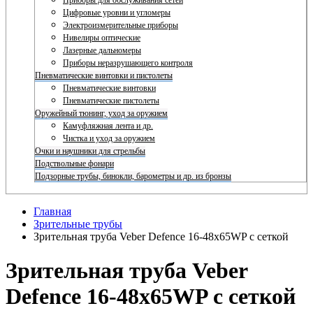
Приборы для обслуживания сетей
Цифровые уровни и угломеры
Электроизмерительные приборы
Нивелиры оптические
Лазерные дальномеры
Приборы неразрушающего контроля
Пневматические винтовки и пистолеты
Пневматические винтовки
Пневматические пистолеты
Оружейный тюнинг, уход за оружием
Камуфляжная лента и др.
Чистка и уход за оружием
Очки и наушники для стрельбы
Подствольные фонари
Подзорные трубы, бинокли, барометры и др. из бронзы
Главная
Зрительные трубы
Зрительная труба Veber Defence 16-48х65WP с сеткой
Зрительная труба Veber
Defence 16-48х65WP с сеткой