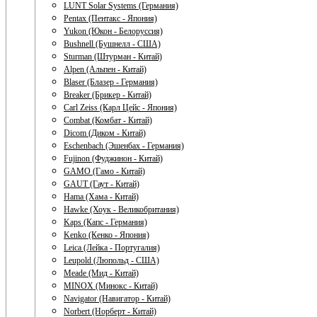
LUNT Solar Systems (Германия)
Pentax (Пентакс - Япония)
Yukon (Юкон - Белоруссия)
Bushnell (Бушнелл - США)
Sturman (Штурман - Китай)
Alpen (Альпен - Китай)
Blaser (Блазер - Германия)
Breaker (Брикер - Китай)
Carl Zeiss (Карл Цейс - Япония)
Combat (Комбат - Китай)
Dicom (Диком - Китай)
Eschenbach (Эшенбах - Германия)
Fujinon (Фуджинон - Китай)
GAMO (Гамо - Китай)
GAUT (Гаут - Китай)
Hama (Хама - Китай)
Hawke (Хоук - Великобритания)
Kaps (Капс - Германия)
Kenko (Кенко - Япония)
Leica (Лейка - Португалия)
Leupold (Люпольд - США)
Meade (Мид - Китай)
MINOX (Минокс - Китай)
Navigator (Навигатор - Китай)
Norbert (Норберт - Китай)