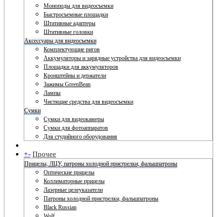
Моноподы для видеосъемки
Быстросъемные площадки
Штативные адаптеры
Штативные головки
Аксессуары для видеосъемки
Комплектующие ригов
Аккумуляторы и зарядные устройства для видеосъемки
Площадки для аккумуляторов
Кронштейны и держатели
Зажимы GreenBean
Лампы
Чистящие средства для видеосъемки
Сумки
Сумки для видеокамеры
Сумки для фотоаппаратов
Для студийного оборудования
+
-
Прочее
Прицелы, ЛЦУ, патроны холодной пристрелки, фальшпатроны
Оптические прицелы
Коллиматорные прицелы
Лазерные целеуказатели
Патроны холодной пристрелки, фальшпатроны
Black Russian
Wolf