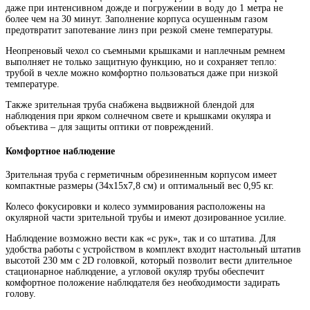
даже при интенсивном дожде и погружении в воду до 1 метра не
более чем на 30 минут. Заполнение корпуса осушенным газом
предотвратит запотевание линз при резкой смене температуры.
Неопреновый чехол со съемными крышками и наплечным ремнем
выполняет не только защитную функцию, но и сохраняет тепло:
трубой в чехле можно комфортно пользоваться даже при низкой
температуре.
Также зрительная труба снабжена выдвижной блендой для
наблюдения при ярком солнечном свете и крышками окуляра и
объектива – для защиты оптики от повреждений.
Комфортное наблюдение
Зрительная труба с герметичным обрезиненным корпусом имеет
компактные размеры (34х15х7,8 см) и оптимальный вес 0,95 кг.
Колесо фокусировки и колесо зуммирования расположены на
окулярной части зрительной трубы и имеют дозированное усилие.
Наблюдение возможно вести как «с рук», так и со штатива. Для
удобства работы с устройством в комплект входит настольный штатив
высотой 230 мм с 2D головкой, который позволит вести длительное
стационарное наблюдение, а угловой окуляр трубы обеспечит
комфортное положение наблюдателя без необходимости задирать
голову.