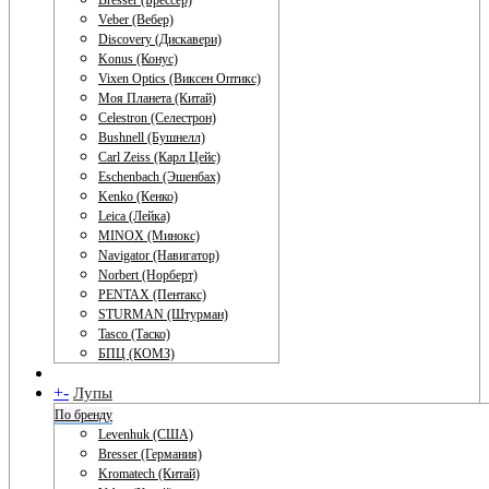
Bresser (Брессер)
Veber (Вебер)
Discovery (Дискавери)
Konus (Конус)
Vixen Optics (Виксен Оптикс)
Моя Планета (Китай)
Celestron (Селестрон)
Bushnell (Бушнелл)
Carl Zeiss (Карл Цейс)
Eschenbach (Эшенбах)
Kenko (Кенко)
Leica (Лейка)
MINOX (Минокс)
Navigator (Навигатор)
Norbert (Норберт)
PENTAX (Пентакс)
STURMAN (Штурман)
Tasco (Таско)
БПЦ (КОМЗ)
+
-
Лупы
По бренду
Levenhuk (США)
Bresser (Германия)
Kromatech (Китай)