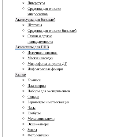
Литература
Средства для очистки
микроскопов
Аксессуары для биноклей
Штативы
Средства для очистки биноклей
Сумки и другие
принадлежности
Аксессуары для ПНВ
Источники питания
Маски и насадки
Микрофоны и пульты ДУ
Инфракрасные фонари
Разное
Компасы
Планетарии
Наборы для экспериментов
Фонари
Барометры и метеостанции
Часы
Глобусы
Металлоискатели
Экшн-камеры
Зонты
Фотоловушки