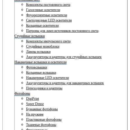
Комплекты постоянного света
Галогенные осветители
Флуоресцентные осветители
Светодиодные LED осветители
Кольцевые осветители
Патроны для ламп источников постоянного света
Студийные вспышки
Комплекты импульсного света
Студийные моноблоки
Лампы вспышки
Аккумуляторы и адаптеры для студийных вспышек
Накамерные вспышки и осветители
Фотовспышки
Кольцевые вспышки
Накамерные LED осветители
Аккумуляторы и адаптеры для накамерных вспышек
Переходники и адаптеры
Фотофоны
DigiPrint
Super Dense
Бумажные фотофоны
На пружине
Пластиковые фотофоны
Тканевые фотофоны