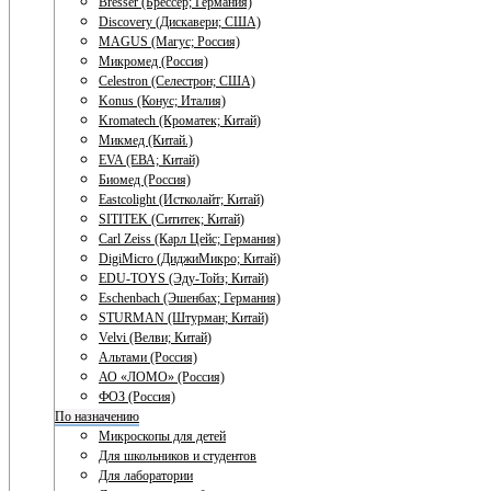
Bresser (Брессер; Германия)
Discovery (Дискавери; США)
MAGUS (Магус; Россия)
Микромед (Россия)
Celestron (Селестрон; США)
Konus (Конус; Италия)
Kromatech (Кроматек; Китай)
Микмед (Китай.)
EVA (ЕВА; Китай)
Биомед (Россия)
Eastcolight (Истколайт; Китай)
SITITEK (Сититек; Китай)
Carl Zeiss (Карл Цейс; Германия)
DigiMicro (ДиджиМикро; Китай)
EDU-TOYS (Эду-Тойз; Китай)
Eschenbach (Эшенбах; Германия)
STURMAN (Штурман; Китай)
Velvi (Велви; Китай)
Альтами (Россия)
АО «ЛОМО» (Россия)
ФОЗ (Россия)
По назначению
Микроскопы для детей
Для школьников и студентов
Для лаборатории