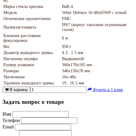
м)
Марка стекла призмы
ВаК-4
Модель
Veber Defence 16-48х65WP с сеткой
Оптическое просветление
FMC
IP67 (корпус заполнен осушенным
Пылевлагозащита
газом)
Ближнее расстояние
6 м
фокусировки
Вес
950 г
Диаметр выходного зрачка
4.3...1.5 мм
Наглазник окуляра
Выдвижной
Размер упаковки
360х170х105 мм
Размеры
340х150х78 мм
Увеличение
16х-48х
Удаление выходного зрачка
19...16.5 мм
В корзину
Купить в 1 клик
Задать вопрос о товаре
Имя
Телефон
Email