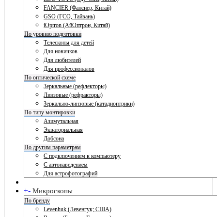
FANCIER (Фансиер, Китай)
GSO (ГСО, Тайвань)
iOptron (АйОптрон, Китай)
По уровню подготовки
Телескопы для детей
Для новичков
Для любителей
Для профессионалов
По оптической схеме
Зеркальные (рефлекторы)
Линзовые (рефракторы)
Зеркально-линзовые (катадиоптрики)
По типу монтировки
Азимутальная
Экваториальная
Добсона
По другим параметрам
С подключением к компьютеру
С автонаведением
Для астрофотографий
+
-
Микроскопы
По бренду
Levenhuk (Левенгук; США)