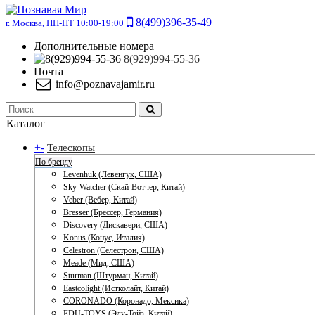
8(499)396-35-49
г. Москва, ПН-ПТ 10:00-19:00
Дополнительные номера
8(929)994-55-36
Почта
info@poznavajamir.ru
Каталог
+
-
Телескопы
По бренду
Levenhuk (Левенгук, США)
Sky-Watcher (Скай-Вотчер, Китай)
Veber (Вебер, Китай)
Bresser (Брессер, Германия)
Discovery (Дискавери, США)
Konus (Конус, Италия)
Celestron (Селестрон, США)
Meade (Мид, США)
Sturman (Штурман, Китай)
Eastcolight (Истколайт, Китай)
CORONADO (Коронадо, Мексика)
EDU-TOYS (Эду-Тойз, Китай)