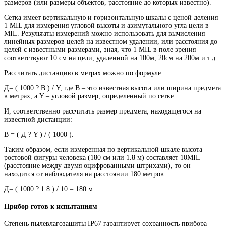
размеров (или размеры объектов, расстояние до которых известно).
Сетка имеет вертикальную и горизонтальную шкалы с ценой деления
1 MIL для измерения угловой высоты и азимутального угла цели в
MIL. Результаты измерений можно использовать для вычисления
линейных размеров целей на известном удалении, или расстояния до
целей с известными размерами, зная, что 1 MIL в поле зрения
соответствуют 10 см на цели, удаленной на 100м, 20см на 200м и т.д.
Рассчитать дистанцию в метрах можно по формуле:
Д= ( 1000 ? В ) / Y, где В – это известная высота или ширина предмета
в метрах, а Y – угловой размер, определенный по сетке.
И, соответственно рассчитать размер предмета, находящегося на
известной дистанции:
В = ( Д ? Y ) / ( 1000 ).
Таким образом, если измеренная по вертикальной шкале высота
ростовой фигуры человека (180 см или 1.8 м) составляет 10MIL
(расстояние между двумя оцифрованными штрихами), то он
находится от наблюдателя на расстоянии 180 метров:
Д= ( 1000 ? 1.8 ) / 10 = 180 м.
Прибор готов к испытаниям
Степень пылевлагозащиты IP67 гарантирует сохранность прибора