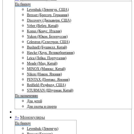
По бренду
Levenhuk (Левенгук. США)
Bresser (Брессер. Германия)
Discovery (Дискавери. США)
Veber (Вебер. Китай)
Konus (Конус. Италия)
Yukon (Юкон. Белоруссия)
Celestron (Селестрон. США)
Bushnell (Бушнелл. Китай)
Hawke (Хоук. Великобритания)
Leica (Лейка. Португалия)
Meade (Мид. Китай)
MINOX (Минокс. Китай)
Nikon (Никон. Япония)
PENTAX (Пентакс. Япония)
Redfield (Редфилд. США)
STURMAN (Штурман. Китай)
По назначению
Для детей
Для охоты и спорта
+
-
Монокуляры
По бренду
Levenhuk (Левенгук)