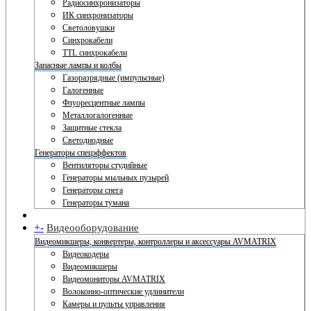
Радиосинхронизаторы
ИК синхронизаторы
Светоловушки
Синхрокабели
TTL синхрокабели
Запасные лампы и колбы
Газоразрядные (импульсные)
Галогенные
Флуоресцентные лампы
Металлогалогенные
Защитные стекла
Светодиодные
Генераторы спецэффектов
Вентиляторы студийные
Генераторы мыльных пузырей
Генераторы снега
Генераторы тумана
+
-
Видеооборудование
Видеомикшеры, конвертеры, контроллеры и аксессуары AVMATRIX
Видеокодеры
Видеомикшеры
Видеомониторы AVMATRIX
Волоконно-оптические удлинители
Камеры и пульты управления