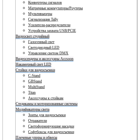
Конвертеры сигналов
Матричные коммутаторы/Роутеры
Мультивьюеры
Сигнализация Tally
Усилители-распределители
Устройства захвата USB/PCIE
Видеосвет студийный
Галогенный свет
Светодиодный LED
Управление светом DMX
Видеосендеры и аксессуары Accsoon
Накамерный свет LED
Стойки для видеосъемки
C-Stand
GBStand
MultiStand
Titan
Аксессуары к стойкам
Стедикамы и моторизованные системы
Модификаторы света
Зонты для видеосъемки
Отражатели
Светоформирующие насадки
Софтбоксы для видеосъемки
Плечевые упоры и обвесы