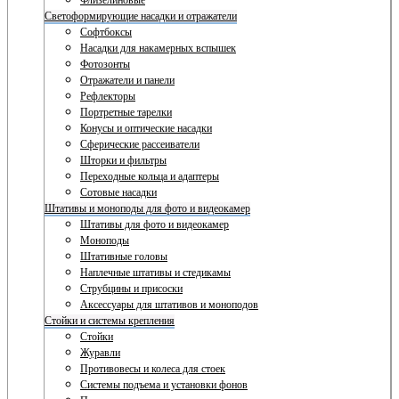
Флизелиновые
Светоформирующие насадки и отражатели
Софтбоксы
Насадки для накамерных вспышек
Фотозонты
Отражатели и панели
Рефлекторы
Портретные тарелки
Конусы и оптические насадки
Сферические рассеиватели
Шторки и фильтры
Переходные кольца и адаптеры
Сотовые насадки
Штативы и моноподы для фото и видеокамер
Штативы для фото и видеокамер
Моноподы
Штативные головы
Наплечные штативы и стедикамы
Струбцины и присоски
Аксессуары для штативов и моноподов
Стойки и системы крепления
Стойки
Журавли
Противовесы и колеса для стоек
Системы подъема и установки фонов