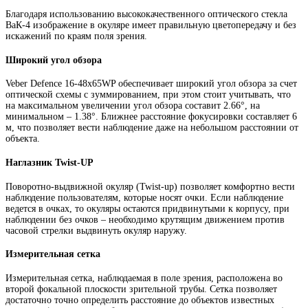
Благодаря использованию высококачественного оптического стекла
ВаК-4 изображение в окуляре имеет правильную цветопередачу и без
искажений по краям поля зрения.
Широкий угол обзора
Veber Defence 16-48х65WP обеспечивает широкий угол обзора за счет
оптической схемы с зуммированием, при этом стоит учитывать, что
на максимальном увеличении угол обзора составит 2.66°, на
минимальном – 1.38°. Ближнее расстояние фокусировки составляет 6
м, что позволяет вести наблюдение даже на небольшом расстоянии от
объекта.
Наглазник Twist-UP
Поворотно-выдвижной окуляр (Twist-up) позволяет комфортно вести
наблюдение пользователям, которые носят очки. Если наблюдение
ведется в очках, то окуляры остаются придвинутыми к корпусу, при
наблюдении без очков – необходимо крутящим движением против
часовой стрелки выдвинуть окуляр наружу.
Измерительная сетка
Измерительная сетка, наблюдаемая в поле зрения, расположена во
второй фокальной плоскости зрительной трубы. Сетка позволяет
достаточно точно определить расстояние до объектов известных