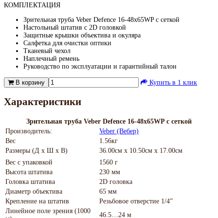
КОМПЛЕКТАЦИЯ
Зрительная труба Veber Defence 16-48х65WP с сеткой
Настольный штатив с 2D головкой
Защитные крышки объектива и окуляра
Салфетка для очистки оптики
Тканевый чехол
Наплечный ремень
Руководство по эксплуатации и гарантийный талон
В корзину
Купить в 1 клик
Характеристики
Зрительная труба Veber Defence 16-48х65WP с сеткой
Производитель:
Veber (Вебер)
Вес
1.56кг
Размеры (Д х Ш х В)
36.00см x 10.50см x 17.00см
Вес с упаковкой
1560 г
Высота штатива
230 мм
Головка штатива
2D головка
Диаметр объектива
65 мм
Крепление на штатив
Резьбовое отверстие 1/4”
Линейное поле зрения (1000
46.5…24 м