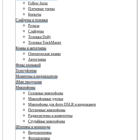
Follow focus
Плечевые упоры
Брекеты
Слайдеры и тележки
Рельсы
Слайдеры
Тележки Dolly
Тележки TrackMaster
Краны и автогрипы
Операторские краны
Автогрипы
Фоны хромакей
Телесуфлеры
Мониторы и видоискатели
iMate продукция
Микрофоны
Головные микрофоны
Микрофонные удочки
Микрофоны для фото DSLR и видеокамер
Петличные микрофоны
Радиосистемы и конвертеры
Студийные микрофоны
Штативы и моноподы
Видеоштативы
Фотоштативы