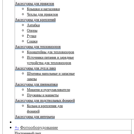
Аксессуары для прицелов
Крышки и наглазники
Чехлы для прицелов
Аксессуары для креплений
Антабки
Опоры
Ручки
Сошки
Аксессуары для тепловизоров
Кронштейны для тепловизоров
Источники питания и зарядные
устройства для тепловизоров
Аксессуары для луп и линз
Штативы напольные и запасные
лампы
Аксессуары для пневматики
Мишени и пулеулавливатели
Пружины и манжеты
Аксессуары для подствольных фонарей
Кольца и крепления для
фонарей
Аксессуары для интерьера
+
-
Фотооборудование
Постоянный свет