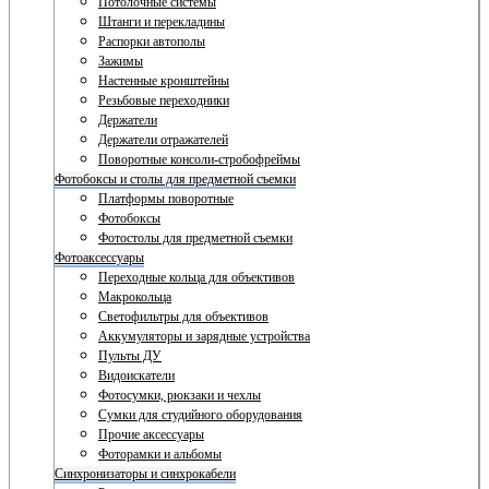
Потолочные системы
Штанги и перекладины
Распорки автополы
Зажимы
Настенные кронштейны
Резьбовые переходники
Держатели
Держатели отражателей
Поворотные консоли-стробофреймы
Фотобоксы и столы для предметной съемки
Платформы поворотные
Фотобоксы
Фотостолы для предметной съемки
Фотоаксессуары
Переходные кольца для объективов
Макрокольца
Светофильтры для объективов
Аккумуляторы и зарядные устройства
Пульты ДУ
Видоискатели
Фотосумки, рюкзаки и чехлы
Сумки для студийного оборудования
Прочие аксессуары
Фоторамки и альбомы
Синхронизаторы и синхрокабели