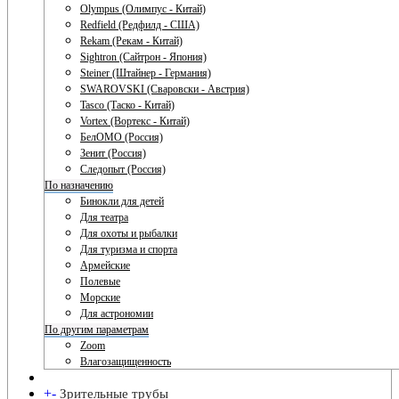
Olympus (Олимпус - Китай)
Redfield (Редфилд - США)
Rekam (Рекам - Китай)
Sightron (Сайтрон - Япония)
Steiner (Штайнер - Германия)
SWAROVSKI (Сваровски - Австрия)
Tasco (Таско - Китай)
Vortex (Вортекс - Китай)
БелОМО (Россия)
Зенит (Россия)
Следопыт (Россия)
По назначению
Бинокли для детей
Для театра
Для охоты и рыбалки
Для туризма и спорта
Армейские
Полевые
Морские
Для астрономии
По другим параметрам
Zoom
Влагозащищенность
+
-
Зрительные трубы