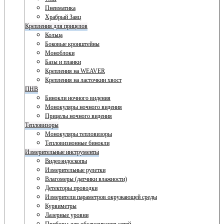
Пневматика
Храбрый Заяц
Крепления для прицелов
Кольца
Боковые кронштейны
Моноблоки
Базы и планки
Крепления на WEAVER
Крепления на ласточкин хвост
ПНВ
Бинокли ночного видения
Монокуляры ночного видения
Прицелы ночного видения
Тепловизоры
Монокуляры тепловизоры
Тепловизионные бинокли
Измерительные инструменты
Видеоэндоскопы
Измерительные рулетки
Влагомеры (датчики влажности)
Детекторы проводки
Измерители параметров окружающей среды
Курвиметры
Лазерные уровни