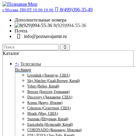
8(499)396-35-49
г. Москва, ПН-ПТ 10:00-19:00
Дополнительные номера
8(929)994-55-36
Почта
info@poznavajamir.ru
Каталог
+
-
Телескопы
По бренду
Levenhuk (Левенгук, США)
Sky-Watcher (Скай-Вотчер, Китай)
Veber (Вебер, Китай)
Bresser (Брессер, Германия)
Discovery (Дискавери, США)
Konus (Конус, Италия)
Celestron (Селестрон, США)
Meade (Мид, США)
Sturman (Штурман, Китай)
Eastcolight (Истколайт, Китай)
CORONADO (Коронадо, Мексика)
EDU-TOYS (Эду-Тойз, Китай)