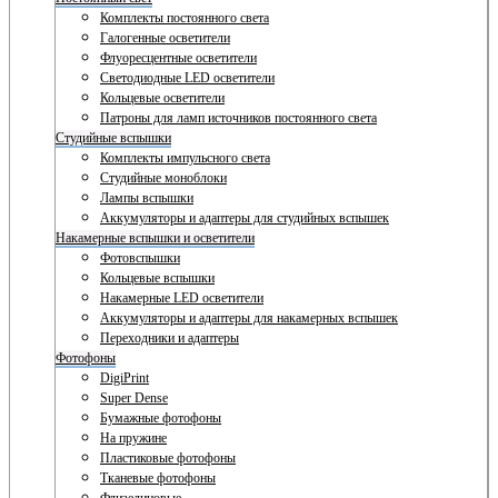
Комплекты постоянного света
Галогенные осветители
Флуоресцентные осветители
Светодиодные LED осветители
Кольцевые осветители
Патроны для ламп источников постоянного света
Студийные вспышки
Комплекты импульсного света
Студийные моноблоки
Лампы вспышки
Аккумуляторы и адаптеры для студийных вспышек
Накамерные вспышки и осветители
Фотовспышки
Кольцевые вспышки
Накамерные LED осветители
Аккумуляторы и адаптеры для накамерных вспышек
Переходники и адаптеры
Фотофоны
DigiPrint
Super Dense
Бумажные фотофоны
На пружине
Пластиковые фотофоны
Тканевые фотофоны