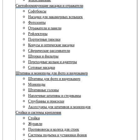
Флизелиновые
Светоформирующие насадки и отражатели
Софтбоксы
Насадки для накамерных вспышек
Фотозонты
Отражатели и панели
Рефлекторы
Портретные тарелки
Конусы и оптические насадки
Сферические рассеиватели
Шторки и фильтры
Переходные кольца и адаптеры
Сотовые насадки
Штативы и моноподы для фото и видеокамер
Штативы для фото и видеокамер
Моноподы
Штативные головы
Наплечные штативы и стедикамы
Струбцины и присоски
Аксессуары для штативов и моноподов
Стойки и системы крепления
Стойки
Журавли
Противовесы и колеса для стоек
Системы подъема и установки фонов