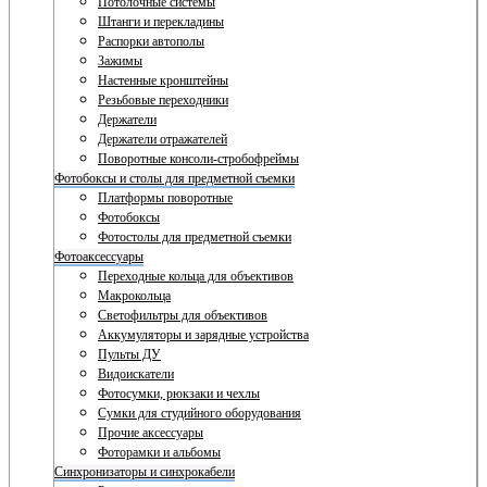
Потолочные системы
Штанги и перекладины
Распорки автополы
Зажимы
Настенные кронштейны
Резьбовые переходники
Держатели
Держатели отражателей
Поворотные консоли-стробофреймы
Фотобоксы и столы для предметной съемки
Платформы поворотные
Фотобоксы
Фотостолы для предметной съемки
Фотоаксессуары
Переходные кольца для объективов
Макрокольца
Светофильтры для объективов
Аккумуляторы и зарядные устройства
Пульты ДУ
Видоискатели
Фотосумки, рюкзаки и чехлы
Сумки для студийного оборудования
Прочие аксессуары
Фоторамки и альбомы
Синхронизаторы и синхрокабели