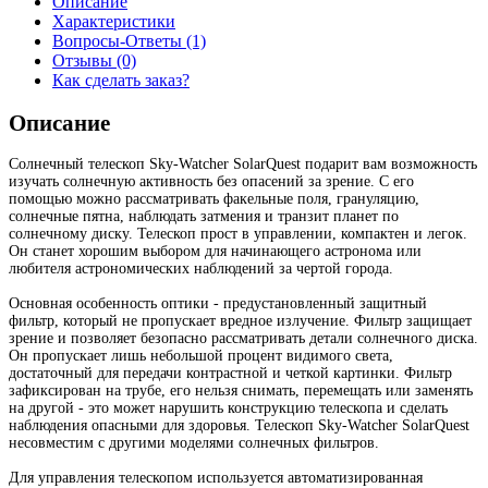
Описание
Характеристики
Вопросы-Ответы (1)
Отзывы (0)
Как сделать заказ?
Описание
Солнечный телескоп Sky-Watcher SolarQuest подарит вам возможность
изучать солнечную активность без опасений за зрение. С его
помощью можно рассматривать факельные поля, грануляцию,
солнечные пятна, наблюдать затмения и транзит планет по
солнечному диску. Телескоп прост в управлении, компактен и легок.
Он станет хорошим выбором для начинающего астронома или
любителя астрономических наблюдений за чертой города.
Основная особенность оптики - предустановленный защитный
фильтр, который не пропускает вредное излучение. Фильтр защищает
зрение и позволяет безопасно рассматривать детали солнечного диска.
Он пропускает лишь небольшой процент видимого света,
достаточный для передачи контрастной и четкой картинки. Фильтр
зафиксирован на трубе, его нельзя снимать, перемещать или заменять
на другой - это может нарушить конструкцию телескопа и сделать
наблюдения опасными для здоровья. Телескоп Sky-Watcher SolarQuest
несовместим с другими моделями солнечных фильтров.
Для управления телескопом используется автоматизированная