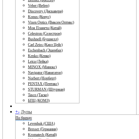
Bresser (Брессер)
Veber (Вебер)
Discovery (Дискавери)
Konus (Конус)
Vixen Optics (Виксен Оптикс)
Моя Планета (Китай)
Celestron (Селестрон)
Bushnell (Бушнелл)
Carl Zeiss (Карл Цейс)
Eschenbach (Эшенбах)
Kenko (Кенко)
Leica (Лейка)
MINOX (Минокс)
Navigator (Навигатор)
Norbert (Норберт)
PENTAX (Пентакс)
STURMAN (Штурман)
Tasco (Таско)
БПЦ (КОМЗ)
+
-
Лупы
По бренду
Levenhuk (США)
Bresser (Германия)
Kromatech (Китай)