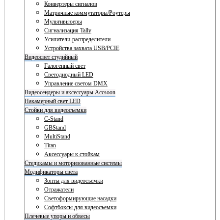
Конвертеры сигналов
Матричные коммутаторы/Роутеры
Мультивьюеры
Сигнализация Tally
Усилители-распределители
Устройства захвата USB/PCIE
Видеосвет студийный
Галогенный свет
Светодиодный LED
Управление светом DMX
Видеосендеры и аксессуары Accsoon
Накамерный свет LED
Стойки для видеосъемки
C-Stand
GBStand
MultiStand
Titan
Аксессуары к стойкам
Стедикамы и моторизованные системы
Модификаторы света
Зонты для видеосъемки
Отражатели
Светоформирующие насадки
Софтбоксы для видеосъемки
Плечевые упоры и обвесы