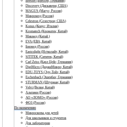
Bresser (Брессер; Германия)
Discovery (Дискавери; США)
MAGUS (Магус; Россия)
Микромед (Россия)
Celestron (Селестрон; США)
Konus (Конус; Италия)
Kromatech (Кроматек; Китай)
Микмед (Китай.)
EVA (ЕВА; Китай)
Биомед (Россия)
Eastcolight (Истколайт; Китай)
SITITEK (Сититек; Китай)
Carl Zeiss (Карл Цейс; Германия)
DigiMicro (ДиджиМикро; Китай)
EDU-TOYS (Эду-Тойз; Китай)
Eschenbach (Эшенбах; Германия)
STURMAN (Штурман; Китай)
Velvi (Велви; Китай)
Альтами (Россия)
АО «ЛОМО» (Россия)
ФОЗ (Россия)
По назначению
Микроскопы для детей
Для школьников и студентов
Для лаборатории