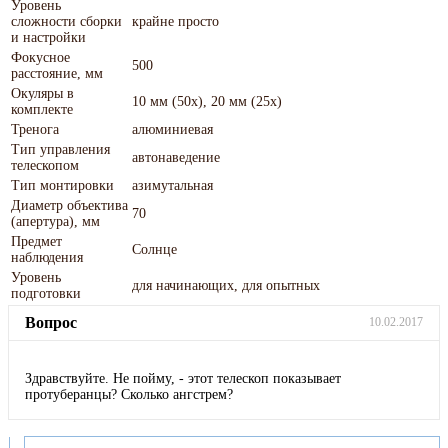
Уровень
сложности сборки
крайне просто
и настройки
Фокусное
500
расстояние, мм
Окуляры в
10 мм (50х), 20 мм (25х)
комплекте
Тренога
алюминиевая
Тип управления
автонаведение
телескопом
Тип монтировки
азимутальная
Диаметр объектива
70
(апертура), мм
Предмет
Солнце
наблюдения
Уровень
для начинающих, для опытных
подготовки
Вопрос
10.02.2017
Здравствуйте. Не пойму, - этот телескоп показывает
протуберанцы? Сколько ангстрем?