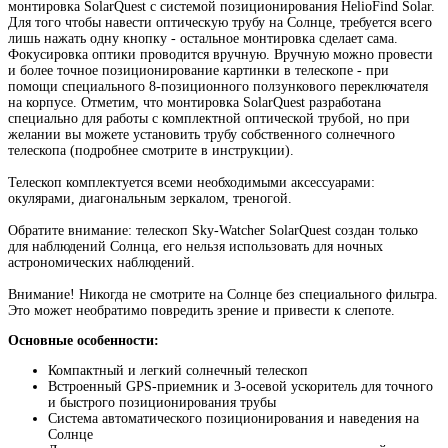
монтировка SolarQuest с системой позиционирования HelioFind Solar.
Для того чтобы навести оптическую трубу на Солнце, требуется всего
лишь нажать одну кнопку - остальное монтировка сделает сама.
Фокусировка оптики проводится вручную. Вручную можно провести
и более точное позиционирование картинки в телескопе - при
помощи специального 8-позиционного ползункового переключателя
на корпусе. Отметим, что монтировка SolarQuest разработана
специально для работы с комплектной оптической трубой, но при
желании вы можете установить трубу собственного солнечного
телескопа (подробнее смотрите в инструкции).
Телескоп комплектуется всеми необходимыми аксессуарами:
окулярами, диагональным зеркалом, треногой.
Обратите внимание: телескоп Sky-Watcher SolarQuest создан только
для наблюдений Солнца, его нельзя использовать для ночных
астрономических наблюдений.
Внимание! Никогда не смотрите на Солнце без специального фильтра.
Это может необратимо повредить зрение и привести к слепоте.
Основные особенности:
Компактный и легкий солнечный телескоп
Встроенный GPS-приемник и 3-осевой ускоритель для точного
и быстрого позиционирования трубы
Система автоматического позиционирования и наведения на
Солнце