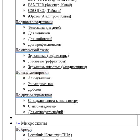
FANCIER (Фансиер, Китай)
GSO (ГСО, Тайвань)
iOptron (АйОптрон, Китай)
По уровню подготовки
Телескопы для детей
Для новичков
Для любителей
Для профессионалов
По оптической схеме
Зеркальные (рефлекторы)
Линзовые (рефракторы)
Зеркально-линзовые (катадиоптрики)
По типу монтировки
Азимутальная
Экваториальная
Добсона
По другим параметрам
С подключением к компьютеру
С автонаведением
Для астрофотографий
+
-
Микроскопы
По бренду
Levenhuk (Левенгук; США)