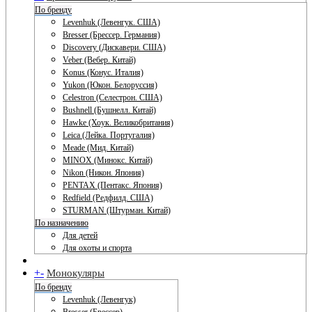
По бренду
Levenhuk (Левенгук. США)
Bresser (Брессер. Германия)
Discovery (Дискавери. США)
Veber (Вебер. Китай)
Konus (Конус. Италия)
Yukon (Юкон. Белоруссия)
Celestron (Селестрон. США)
Bushnell (Бушнелл. Китай)
Hawke (Хоук. Великобритания)
Leica (Лейка. Португалия)
Meade (Мид. Китай)
MINOX (Минокс. Китай)
Nikon (Никон. Япония)
PENTAX (Пентакс. Япония)
Redfield (Редфилд. США)
STURMAN (Штурман. Китай)
По назначению
Для детей
Для охоты и спорта
+
-
Монокуляры
По бренду
Levenhuk (Левенгук)