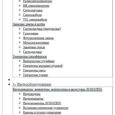
Радиосинхронизаторы
ИК синхронизаторы
Светоловушки
Синхрокабели
TTL синхрокабели
Запасные лампы и колбы
Газоразрядные (импульсные)
Галогенные
Флуоресцентные лампы
Металлогалогенные
Защитные стекла
Светодиодные
Генераторы спецэффектов
Вентиляторы студийные
Генераторы мыльных пузырей
Генераторы снега
Генераторы тумана
+
-
Видеооборудование
Видеомикшеры, конвертеры, контроллеры и аксессуары AVMATRIX
Видеокодеры
Видеомикшеры
Видеомониторы AVMATRIX
Волоконно-оптические удлинители
Камеры и пульты управления