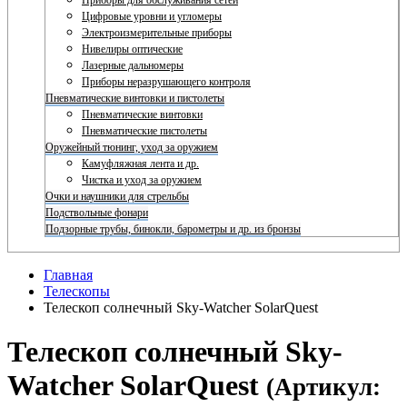
Приборы для обслуживания сетей
Цифровые уровни и угломеры
Электроизмерительные приборы
Нивелиры оптические
Лазерные дальномеры
Приборы неразрушающего контроля
Пневматические винтовки и пистолеты
Пневматические винтовки
Пневматические пистолеты
Оружейный тюнинг, уход за оружием
Камуфляжная лента и др.
Чистка и уход за оружием
Очки и наушники для стрельбы
Подствольные фонари
Подзорные трубы, бинокли, барометры и др. из бронзы
Главная
Телескопы
Телескоп солнечный Sky-Watcher SolarQuest
Телескоп солнечный Sky-
Watcher SolarQuest
(Артикул: