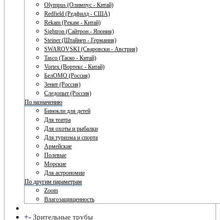
Olympus (Олимпус - Китай)
Redfield (Редфилд - США)
Rekam (Рекам - Китай)
Sightron (Сайтрон - Япония)
Steiner (Штайнер - Германия)
SWAROVSKI (Сваровски - Австрия)
Tasco (Таско - Китай)
Vortex (Вортекс - Китай)
БелОМО (Россия)
Зенит (Россия)
Следопыт (Россия)
По назначению
Бинокли для детей
Для театра
Для охоты и рыбалки
Для туризма и спорта
Армейские
Полевые
Морские
Для астрономии
По другим параметрам
Zoom
Влагозащищенность
+
-
Зрительные трубы