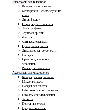
Аксессуары для телескопов
Камеры для телескопов
Монтировки и комплектующие
к ним
Линзы Барлоу
Окуляры для телескопов
Для астрофото
Зеркала и призмы
Фильтры
Оптические искатели
Сумки, кейсы, чехлы
Литература для астрономии
Постеры
Средства для очистки
телескопов
Разное для телескопов
Аксессуары для микроскопов
Камеры для микроскопов
Микропрепараты
Наборы для опытов
Объективы для микроскопов
Окуляры для микроскопов
Запчасти
Покровные стекла
Предметные стекла