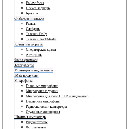
Follow focus
Плечевые упоры
Брекеты
Слайдеры и тележки
Рельсы
Слайдеры
Тележки Dolly
Тележки TrackMaster
Краны и автогрипы
Операторские краны
Автогрипы
Фоны хромакей
Телесуфлеры
Мониторы и видоискатели
iMate продукция
Микрофоны
Головные микрофоны
Микрофонные удочки
Микрофоны для фото DSLR и видеокамер
Петличные микрофоны
Радиосистемы и конвертеры
Студийные микрофоны
Штативы и моноподы
Видеоштативы
Фотоштативы