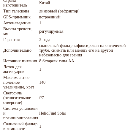
Страна
Китай
изготовитель
Тип телескопа
линзовый (рефрактор)
GPS-приемник
встроенный
Автонаведение
1
Высота треноги,
регулируемая
мм
Гарантия
3 года
солнечный фильтр зафиксирован на оптической
Дополнительно
трубе, снимать или менять его на другой
небезопасно для зрения
Источник питания
8 батареек типа AA
Лоток для
1
аксессуаров
Максимальное
полезное
140
увеличение, крат
Светосила
(относительное
f/7
отверстие)
Система установки
и
HelioFind Solar
позиционирования
Солнечный фильтр
1
в комплекте