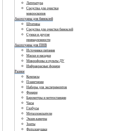
Литература
Средства для очистки
микроскопов
Аксессуары для биноклей
Штативы
Средства для очистки биноклей
Сумки и другие
принадлежности
Аксессуары для ПНВ
Источники питания
Маски и насадки
Микрофоны и пульты ДУ
Инфракрасные фонари
Разное
Компасы
Планетарии
Наборы для экспериментов
Фонари
Барометры и метеостанции
Часы
Глобусы
Металлоискатели
Экшн-камеры
Зонты
Фотоловушки