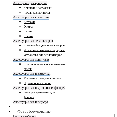
Аксессуары для прицелов
Крышки и наглазники
Чехлы для прицелов
Аксессуары для креплений
Антабки
Опоры
Ручки
Сошки
Аксессуары для тепловизоров
Кронштейны для тепловизоров
Источники питания и зарядные
устройства для тепловизоров
Аксессуары для луп и линз
Штативы напольные и запасные
лампы
Аксессуары для пневматики
Мишени и пулеулавливатели
Пружины и манжеты
Аксессуары для подствольных фонарей
Кольца и крепления для
фонарей
Аксессуары для интерьера
+
-
Фотооборудование
Постоянный свет