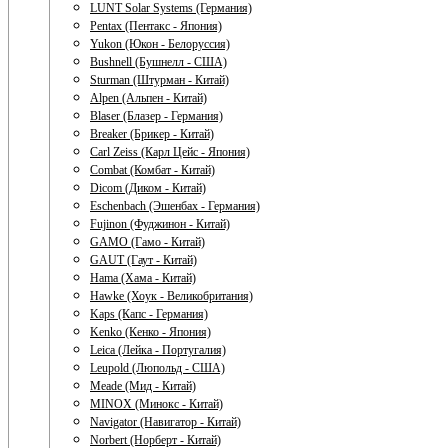
LUNT Solar Systems (Германия)
Pentax (Пентакс - Япония)
Yukon (Юкон - Белоруссия)
Bushnell (Бушнелл - США)
Sturman (Штурман - Китай)
Alpen (Альпен - Китай)
Blaser (Блазер - Германия)
Breaker (Брикер - Китай)
Carl Zeiss (Карл Цейс - Япония)
Combat (Комбат - Китай)
Dicom (Диком - Китай)
Eschenbach (Эшенбах - Германия)
Fujinon (Фуджинон - Китай)
GAMO (Гамо - Китай)
GAUT (Гаут - Китай)
Hama (Хама - Китай)
Hawke (Хоук - Великобритания)
Kaps (Капс - Германия)
Kenko (Кенко - Япония)
Leica (Лейка - Португалия)
Leupold (Люпольд - США)
Meade (Мид - Китай)
MINOX (Минокс - Китай)
Navigator (Навигатор - Китай)
Norbert (Норберт - Китай)