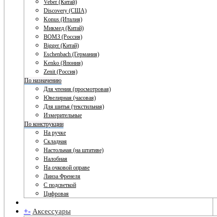
Veber (Китай)
Discovery (США)
Konus (Италия)
Микмед (Китай)
ВОМЗ (Россия)
Bigger (Китай)
Eschenbach (Германия)
Kenko (Япония)
Zenit (Россия)
По назначению
Для чтения (просмотровая)
Ювелирная (часовая)
Для шитья (текстильная)
Измерительные
По конструкции
На ручке
Складная
Настольная (на штативе)
Налобная
На очковой оправе
Линза Френеля
С подсветкой
Цифровая
+
-
Аксессуары