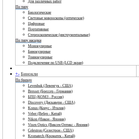
Для различных работ
По типу
Биологические
Световые микроскопы (оптические)
Цифровые
Портативные
Стереоскопические (инструментальные)
По типу насадки
Монокулярные
Бинокулярные
Тринокулярные
Подключение по USB (LCD экран)
+
-
Бинокли
По бренду
Levenhuk (Левенгук - США)
Bresser (Брессер - Германия)
БПЦ (КОМЗ - Россия)
Discovery (Дискавери - США)
Konus (Конус - Италия)
Veber (Вебер - Китай)
Nikon (Никон - Япония)
Vixen Optics (Виксен Оптикс - Япония)
Celestron (Селестрон - США)
Kromatech (Кроматек - Китай)