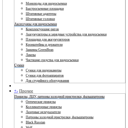
Моноподы для видеосъемки
Быстросъемные площадки
Штативные адаптеры
Штативные головки
Аксессуары для видеосъемки
Комплектующие ригов
Аккумуляторы и зарядные устройства для видеосъемки
Площадки для аккумуляторов
Кронштейны и держатели
Зажимы GreenBean
Лампы
Чистящие средства для видеосъемки
Сумки
Сумки для видеокамеры
Сумки для фотоаппаратов
Для студийного оборудования
+
-
Прочее
Прицелы, ЛЦУ, патроны холодной пристрелки, фальшпатроны
Оптические прицелы
Коллиматорные прицелы
Лазерные целеуказатели
Патроны холодной пристрелки, фальшпатроны
Black Russian
Wolf