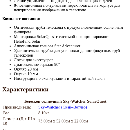
Легкое управление - подходит для начинающих и детей
8-позиционный ползунковый переключатель на корпусе для
центрирования изображения в телескопе
Комплект поставки:
Оптическая труба телескопа с предустановленным солнечным
фильтром
Монтировка SolarQuest с системой позиционирования
HelioFind Solar
Алюминиевая тренога Star Adventurer
Удлинительная трубка для установки длиннофокусных труб
телескопов
Лоток для аксессуаров
Диагональное зеркало 90°
Окуляр 20 мм
Окуляр 10 мм
Инструкция по эксплуатации и гарантийный талон
Характеристики
Телескоп солнечный Sky-Watcher SolarQuest
Производитель:
Sky–Watcher (Скай–Вотчер)
Вес
8.10кг
Размеры (Д х Ш х
73.00см x 52.00см x 22.00см
В)