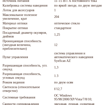
Источник питания
11–15 В/1 А постоянного тока
Калибровка системы наведения
по яркой звезде, по двум звездам
Лоток для аксессуаров
1
Максимальное полезное
204
увеличение, крат
Материал оптики
оптическое стекло
Покрытие оптики
стандартное
Посадочный диаметр окуляров,
1,25
дюймов
Проницающая способность
(звездная величина,
12
приблизительно)
система управления и
Пульт управления
автоматического наведения
SynScan AZ
Разрешающая способность, угл.
1,3
секунд
Разрешающая способность,
1.3
угловых секунд
Режим ведения
по двум осям
Светосила (относительное
f/12,7
отверстие)
ОС Windows
Системные требования
95/98/2000/XP/Vista/7/8/10;
Скорости сопровождения
звездная, лунная, солнечная