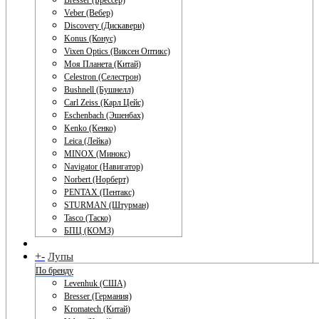
Bresser (Брессер)
Veber (Вебер)
Discovery (Дискавери)
Konus (Конус)
Vixen Optics (Виксен Оптикс)
Моя Планета (Китай)
Celestron (Селестрон)
Bushnell (Бушнелл)
Carl Zeiss (Карл Цейс)
Eschenbach (Эшенбах)
Kenko (Кенко)
Leica (Лейка)
MINOX (Минокс)
Navigator (Навигатор)
Norbert (Норберт)
PENTAX (Пентакс)
STURMAN (Штурман)
Tasco (Таско)
БПЦ (КОМЗ)
+
-
Лупы
По бренду
Levenhuk (США)
Bresser (Германия)
Kromatech (Китай)