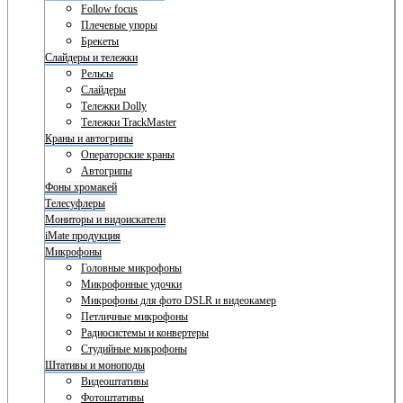
Follow focus
Плечевые упоры
Брекеты
Слайдеры и тележки
Рельсы
Слайдеры
Тележки Dolly
Тележки TrackMaster
Краны и автогрипы
Операторские краны
Автогрипы
Фоны хромакей
Телесуфлеры
Мониторы и видоискатели
iMate продукция
Микрофоны
Головные микрофоны
Микрофонные удочки
Микрофоны для фото DSLR и видеокамер
Петличные микрофоны
Радиосистемы и конвертеры
Студийные микрофоны
Штативы и моноподы
Видеоштативы
Фотоштативы