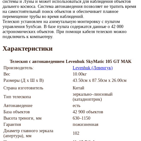
системы и Луны и может использоваться для наблюдения объектов
дальнего космоса. Система автонаведения позволяет не тратить время
на самостоятельный поиск объектов и обеспечивает плавное
перемещение трубы во время наблюдений.
Телескоп установлен на азимутальную монтировку с пультом
управления SynScan. В базе пульта содержатся данные о 42 000
астрономических объектов. При помощи кабеля телескоп можно
подключить к компьютеру.
Характеристики
Телескоп с автонаведением Levenhuk SkyMatic 105 GT MAK
Производитель:
Levenhuk (Левенгук)
Вес
10.00кг
Размеры (Д х Ш х В)
43.50см x 87.50см x 26.00см
Страна изготовитель
Китай
зеркально–линзовый
Тип телескопа
(катадиоптрик)
Автонаведение
есть
База объектов
42 900 объектов
Высота треноги, мм
630–1150
Гарантия
пожизненная
Диаметр главного зеркала
102
(апертура), мм