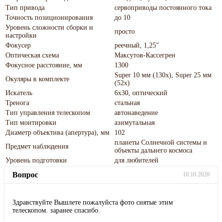
Тип привода
сервоприводы постоянного тока
Точность позиционирования
до 10
Уровень сложности сборки и
просто
настройки
Фокусер
реечный, 1,25"
Оптическая схема
Максутов-Кассегрен
Фокусное расстояние, мм
1300
Super 10 мм (130x), Super 25 мм
Окуляры в комплекте
(52x)
Искатель
6x30, оптический
Тренога
стальная
Тип управления телескопом
автонаведение
Тип монтировки
азимутальная
Диаметр объектива (апертура), мм
102
планеты Солнечной системы и
Предмет наблюдения
объекты дальнего космоса
Уровень подготовки
для любителей
Вопрос
10.10.2020
Здравствуйте Вышлете пожалуйста фото снятые этим
телескопом. заранее спасибо.