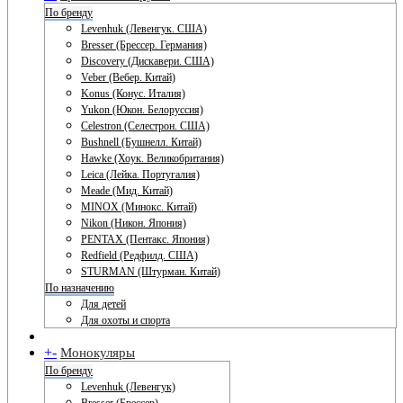
По бренду
Levenhuk (Левенгук. США)
Bresser (Брессер. Германия)
Discovery (Дискавери. США)
Veber (Вебер. Китай)
Konus (Конус. Италия)
Yukon (Юкон. Белоруссия)
Celestron (Селестрон. США)
Bushnell (Бушнелл. Китай)
Hawke (Хоук. Великобритания)
Leica (Лейка. Португалия)
Meade (Мид. Китай)
MINOX (Минокс. Китай)
Nikon (Никон. Япония)
PENTAX (Пентакс. Япония)
Redfield (Редфилд. США)
STURMAN (Штурман. Китай)
По назначению
Для детей
Для охоты и спорта
+
-
Монокуляры
По бренду
Levenhuk (Левенгук)