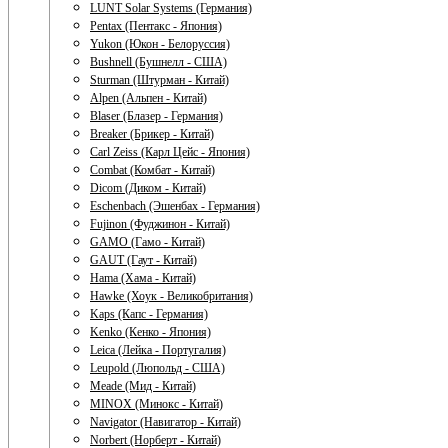
LUNT Solar Systems (Германия)
Pentax (Пентакс - Япония)
Yukon (Юкон - Белоруссия)
Bushnell (Бушнелл - США)
Sturman (Штурман - Китай)
Alpen (Альпен - Китай)
Blaser (Блазер - Германия)
Breaker (Брикер - Китай)
Carl Zeiss (Карл Цейс - Япония)
Combat (Комбат - Китай)
Dicom (Диком - Китай)
Eschenbach (Эшенбах - Германия)
Fujinon (Фуджинон - Китай)
GAMO (Гамо - Китай)
GAUT (Гаут - Китай)
Hama (Хама - Китай)
Hawke (Хоук - Великобритания)
Kaps (Капс - Германия)
Kenko (Кенко - Япония)
Leica (Лейка - Португалия)
Leupold (Люпольд - США)
Meade (Мид - Китай)
MINOX (Минокс - Китай)
Navigator (Навигатор - Китай)
Norbert (Норберт - Китай)