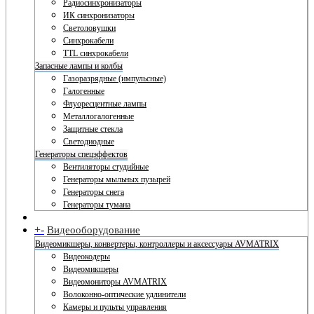
Радиосинхронизаторы
ИК синхронизаторы
Светоловушки
Синхрокабели
TTL синхрокабели
Запасные лампы и колбы
Газоразрядные (импульсные)
Галогенные
Флуоресцентные лампы
Металлогалогенные
Защитные стекла
Светодиодные
Генераторы спецэффектов
Вентиляторы студийные
Генераторы мыльных пузырей
Генераторы снега
Генераторы тумана
+
-
Видеооборудование
Видеомикшеры, конвертеры, контроллеры и аксессуары AVMATRIX
Видеокодеры
Видеомикшеры
Видеомониторы AVMATRIX
Волоконно-оптические удлинители
Камеры и пульты управления