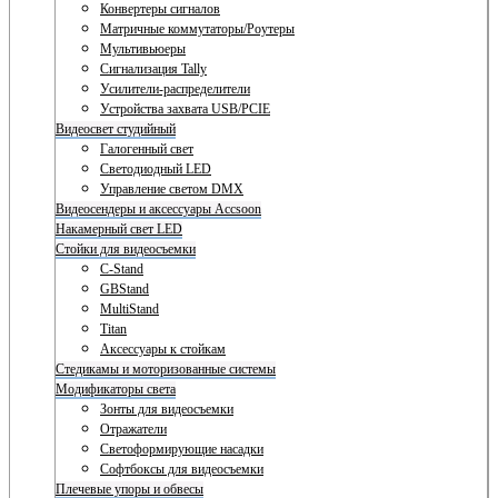
Конвертеры сигналов
Матричные коммутаторы/Роутеры
Мультивьюеры
Сигнализация Tally
Усилители-распределители
Устройства захвата USB/PCIE
Видеосвет студийный
Галогенный свет
Светодиодный LED
Управление светом DMX
Видеосендеры и аксессуары Accsoon
Накамерный свет LED
Стойки для видеосъемки
C-Stand
GBStand
MultiStand
Titan
Аксессуары к стойкам
Стедикамы и моторизованные системы
Модификаторы света
Зонты для видеосъемки
Отражатели
Светоформирующие насадки
Софтбоксы для видеосъемки
Плечевые упоры и обвесы