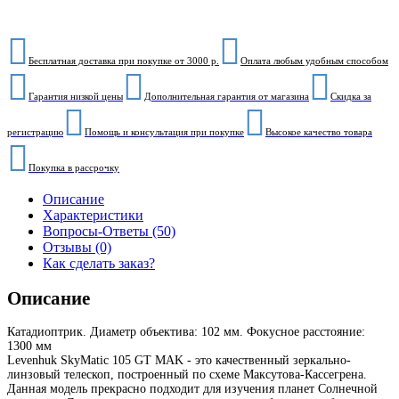
Бесплатная доставка при покупке от 3000 р.
Оплата любым удобным способом
Гарантия низкой цены
Дополнительная гарантия от магазина
Скидка за
регистрацию
Помощь и консультация при покупке
Высокое качество товара
Покупка в рассрочку
Описание
Характеристики
Вопросы-Ответы (50)
Отзывы (0)
Как сделать заказ?
Описание
Катадиоптрик. Диаметр объектива: 102 мм. Фокусное расстояние:
1300 мм
Levenhuk SkyMatic 105 GT MAK - это качественный зеркально-
линзовый телескоп, построенный по схеме Максутова-Кассегрена.
Данная модель прекрасно подходит для изучения планет Солнечной