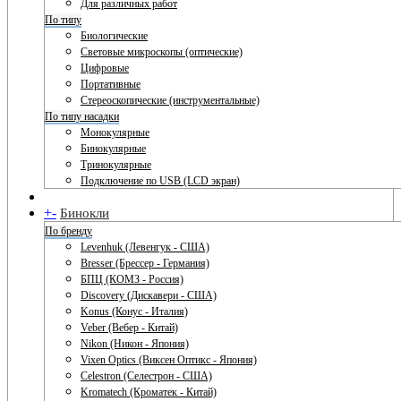
Для различных работ
По типу
Биологические
Световые микроскопы (оптические)
Цифровые
Портативные
Стереоскопические (инструментальные)
По типу насадки
Монокулярные
Бинокулярные
Тринокулярные
Подключение по USB (LCD экран)
+
-
Бинокли
По бренду
Levenhuk (Левенгук - США)
Bresser (Брессер - Германия)
БПЦ (КОМЗ - Россия)
Discovery (Дискавери - США)
Konus (Конус - Италия)
Veber (Вебер - Китай)
Nikon (Никон - Япония)
Vixen Optics (Виксен Оптикс - Япония)
Celestron (Селестрон - США)
Kromatech (Кроматек - Китай)