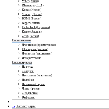
Veber (Китай)
Discovery (США)
Konus (Италия)
Микмед (Китай)
ВОМЗ (Россия)
Bigger (Китай)
Eschenbach (Германия)
Kenko (Япония)
Zenit (Россия)
По назначению
Для чтения (просмотровая)
Ювелирная (часовая)
Для шитья (текстильная)
Измерительные
По конструкции
На ручке
Складная
Настольная (на штативе)
Налобная
На очковой оправе
Линза Френеля
С подсветкой
Цифровая
+
-
Аксессуары