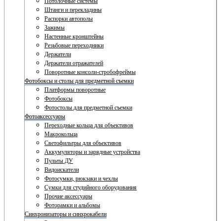
Потолочные системы
Штанги и перекладины
Распорки автополы
Зажимы
Настенные кронштейны
Резьбовые переходники
Держатели
Держатели отражателей
Поворотные консоли-стробофреймы
Фотобоксы и столы для предметной съемки
Платформы поворотные
Фотобоксы
Фотостолы для предметной съемки
Фотоаксессуары
Переходные кольца для объективов
Макрокольца
Светофильтры для объективов
Аккумуляторы и зарядные устройства
Пульты ДУ
Видоискатели
Фотосумки, рюкзаки и чехлы
Сумки для студийного оборудования
Прочие аксессуары
Фоторамки и альбомы
Синхронизаторы и синхрокабели