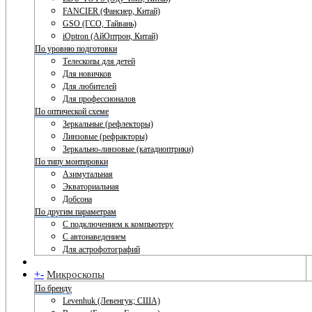
FANCIER (Фансиер, Китай)
GSO (ГСО, Тайвань)
iOptron (АйОптрон, Китай)
По уровню подготовки
Телескопы для детей
Для новичков
Для любителей
Для профессионалов
По оптической схеме
Зеркальные (рефлекторы)
Линзовые (рефракторы)
Зеркально-линзовые (катадиоптрики)
По типу монтировки
Азимутальная
Экваториальная
Добсона
По другим параметрам
С подключением к компьютеру
С автонаведением
Для астрофотографий
+
-
Микроскопы
По бренду
Levenhuk (Левенгук; США)