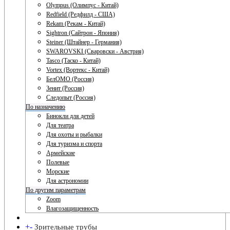
Olympus (Олимпус - Китай)
Redfield (Редфилд - США)
Rekam (Рекам - Китай)
Sightron (Сайтрон - Япония)
Steiner (Штайнер - Германия)
SWAROVSKI (Сваровски - Австрия)
Tasco (Таско - Китай)
Vortex (Вортекс - Китай)
БелОМО (Россия)
Зенит (Россия)
Следопыт (Россия)
По назначению
Бинокли для детей
Для театра
Для охоты и рыбалки
Для туризма и спорта
Армейские
Полевые
Морские
Для астрономии
По другим параметрам
Zoom
Влагозащищенность
+
-
Зрительные трубы