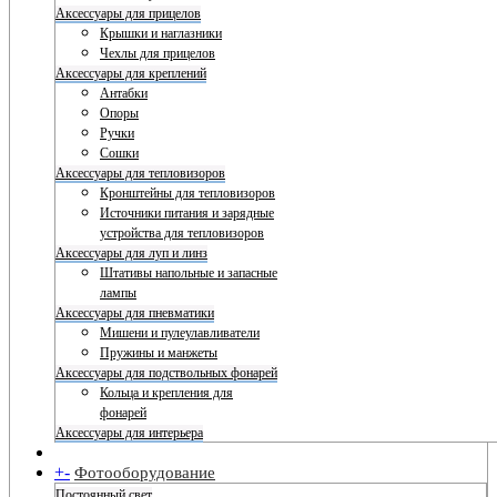
Аксессуары для прицелов
Крышки и наглазники
Чехлы для прицелов
Аксессуары для креплений
Антабки
Опоры
Ручки
Сошки
Аксессуары для тепловизоров
Кронштейны для тепловизоров
Источники питания и зарядные
устройства для тепловизоров
Аксессуары для луп и линз
Штативы напольные и запасные
лампы
Аксессуары для пневматики
Мишени и пулеулавливатели
Пружины и манжеты
Аксессуары для подствольных фонарей
Кольца и крепления для
фонарей
Аксессуары для интерьера
+
-
Фотооборудование
Постоянный свет