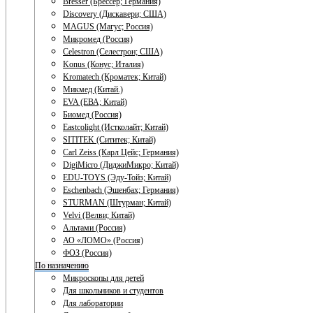
Bresser (Брессер; Германия)
Discovery (Дискавери; США)
MAGUS (Магус; Россия)
Микромед (Россия)
Celestron (Селестрон; США)
Konus (Конус; Италия)
Kromatech (Кроматек; Китай)
Микмед (Китай.)
EVA (ЕВА; Китай)
Биомед (Россия)
Eastcolight (Истколайт; Китай)
SITITEK (Сититек; Китай)
Carl Zeiss (Карл Цейс; Германия)
DigiMicro (ДиджиМикро; Китай)
EDU-TOYS (Эду-Тойз; Китай)
Eschenbach (Эшенбах; Германия)
STURMAN (Штурман; Китай)
Velvi (Велви; Китай)
Альтами (Россия)
АО «ЛОМО» (Россия)
ФОЗ (Россия)
По назначению
Микроскопы для детей
Для школьников и студентов
Для лаборатории