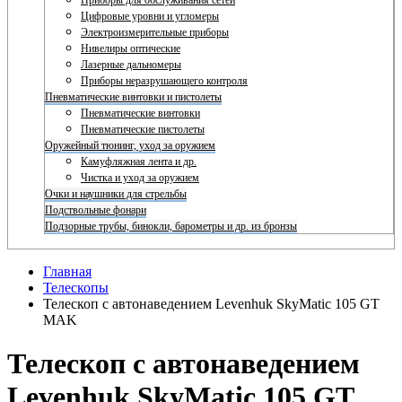
Приборы для обслуживания сетей
Цифровые уровни и угломеры
Электроизмерительные приборы
Нивелиры оптические
Лазерные дальномеры
Приборы неразрушающего контроля
Пневматические винтовки и пистолеты
Пневматические винтовки
Пневматические пистолеты
Оружейный тюнинг, уход за оружием
Камуфляжная лента и др.
Чистка и уход за оружием
Очки и наушники для стрельбы
Подствольные фонари
Подзорные трубы, бинокли, барометры и др. из бронзы
Главная
Телескопы
Телескоп с автонаведением Levenhuk SkyMatic 105 GT
MAK
Телескоп с автонаведением
Levenhuk SkyMatic 105 GT