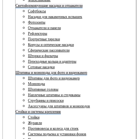
Флизелиновые
Светоформирующие насадки и отражатели
Софтбоксы
Насадки для накамерных вспышек
Фотозонты
Отражатели и панели
Рефлекторы
Портретные тарелки
Конусы и оптические насадки
Сферические рассеиватели
Шторки и фильтры
Переходные кольца и адаптеры
Сотовые насадки
Штативы и моноподы для фото и видеокамер
Штативы для фото и видеокамер
Моноподы
Штативные головы
Наплечные штативы и стедикамы
Струбцины и присоски
Аксессуары для штативов и моноподов
Стойки и системы крепления
Стойки
Журавли
Противовесы и колеса для стоек
Системы подъема и установки фонов