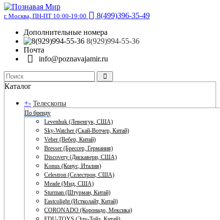
8(499)396-35-49
г. Москва, ПН-ПТ 10:00-19:00
Дополнительные номера
8(929)994-55-36
Почта
info@poznavajamir.ru
Каталог
+
-
Телескопы
По бренду
Levenhuk (Левенгук, США)
Sky-Watcher (Скай-Вотчер, Китай)
Veber (Вебер, Китай)
Bresser (Брессер, Германия)
Discovery (Дискавери, США)
Konus (Конус, Италия)
Celestron (Селестрон, США)
Meade (Мид, США)
Sturman (Штурман, Китай)
Eastcolight (Истколайт, Китай)
CORONADO (Коронадо, Мексика)
EDU-TOYS (Эду-Тойз, Китай)