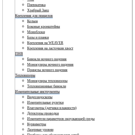
Пневматика
Храбрый Заяц
Крепления для прицелов
Кольца
Боковые кронштейны
Моноблоки
Базы и планки
Крепления на WEAVER
Крепления на ласточкин хвост
ПНВ
Бинокли ночного видения
Монокуляры ночного видения
Прицелы ночного видения
Тепловизоры
Монокуляры тепловизоры
Тепловизионные бинокли
Измерительные инструменты
Видеоэндоскопы
Измерительные рулетки
Влагомеры (датчики влажности)
Детекторы проводки
Измерители параметров окружающей среды
Курвиметры
Лазерные уровни