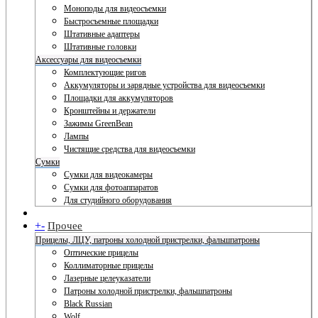
Моноподы для видеосъемки
Быстросъемные площадки
Штативные адаптеры
Штативные головки
Аксессуары для видеосъемки
Комплектующие ригов
Аккумуляторы и зарядные устройства для видеосъемки
Площадки для аккумуляторов
Кронштейны и держатели
Зажимы GreenBean
Лампы
Чистящие средства для видеосъемки
Сумки
Сумки для видеокамеры
Сумки для фотоаппаратов
Для студийного оборудования
+
-
Прочее
Прицелы, ЛЦУ, патроны холодной пристрелки, фальшпатроны
Оптические прицелы
Коллиматорные прицелы
Лазерные целеуказатели
Патроны холодной пристрелки, фальшпатроны
Black Russian
Wolf