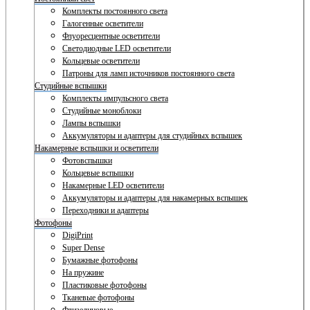
Комплекты постоянного света
Галогенные осветители
Флуоресцентные осветители
Светодиодные LED осветители
Кольцевые осветители
Патроны для ламп источников постоянного света
Студийные вспышки
Комплекты импульсного света
Студийные моноблоки
Лампы вспышки
Аккумуляторы и адаптеры для студийных вспышек
Накамерные вспышки и осветители
Фотовспышки
Кольцевые вспышки
Накамерные LED осветители
Аккумуляторы и адаптеры для накамерных вспышек
Переходники и адаптеры
Фотофоны
DigiPrint
Super Dense
Бумажные фотофоны
На пружине
Пластиковые фотофоны
Тканевые фотофоны