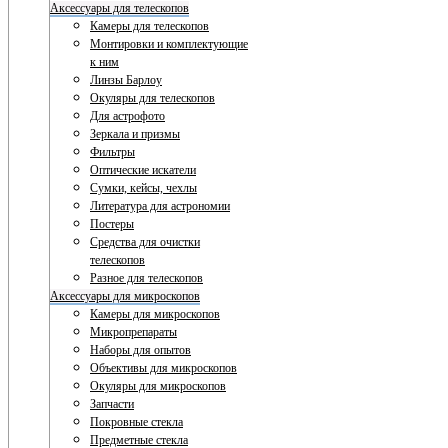
Аксессуары для телескопов
Камеры для телескопов
Монтировки и комплектующие
к ним
Линзы Барлоу
Окуляры для телескопов
Для астрофото
Зеркала и призмы
Фильтры
Оптические искатели
Сумки, кейсы, чехлы
Литература для астрономии
Постеры
Средства для очистки
телескопов
Разное для телескопов
Аксессуары для микроскопов
Камеры для микроскопов
Микропрепараты
Наборы для опытов
Объективы для микроскопов
Окуляры для микроскопов
Запчасти
Покровные стекла
Предметные стекла