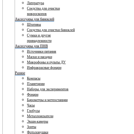
Литература
Средства для очистки
микроскопов
Аксессуары для биноклей
Штативы
Средства для очистки биноклей
Сумки и другие
принадлежности
Аксессуары для ПНВ
Источники питания
Маски и насадки
Микрофоны и пульты ДУ
Инфракрасные фонари
Разное
Компасы
Планетарии
Наборы для экспериментов
Фонари
Барометры и метеостанции
Часы
Глобусы
Металлоискатели
Экшн-камеры
Зонты
Фотоловушки