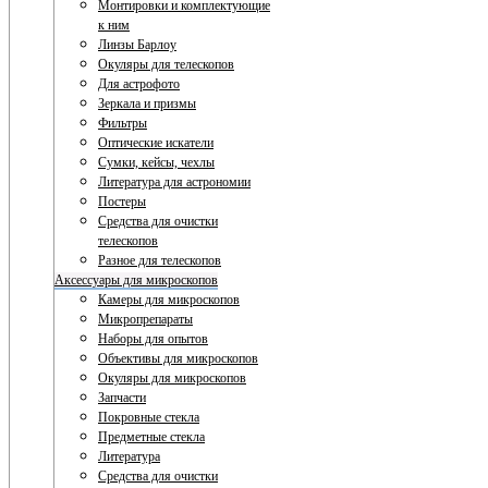
Монтировки и комплектующие
к ним
Линзы Барлоу
Окуляры для телескопов
Для астрофото
Зеркала и призмы
Фильтры
Оптические искатели
Сумки, кейсы, чехлы
Литература для астрономии
Постеры
Средства для очистки
телескопов
Разное для телескопов
Аксессуары для микроскопов
Камеры для микроскопов
Микропрепараты
Наборы для опытов
Объективы для микроскопов
Окуляры для микроскопов
Запчасти
Покровные стекла
Предметные стекла
Литература
Средства для очистки