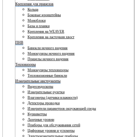
Крепления для прицелов
Кольца
Боковые кронштейны
Моноблоки
Базы и планки
Крепления на WEAVER
Крепления на ласточкин хвост
ПНВ
Бинокли ночного видения
Монокуляры ночного видения
Прицелы ночного видения
Тепловизоры
Монокуляры тепловизоры
Тепловизионные бинокли
Измерительные инструменты
Видеоэндоскопы
Измерительные рулетки
Влагомеры (датчики влажности)
Детекторы проводки
Измерители параметров окружающей среды
Курвиметры
Лазерные уровни
Приборы для обслуживания сетей
Цифровые уровни и угломеры
Электроизмерительные приборы