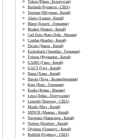
Yukon (Юкон - Белоруссия)
Bushnell (Бушнелл - США)
Sturman (Штурман - Китай)
Alpen (Альпен - Китай)
Blaser (Блазер - Германия)
Breaker (Брикер - Китай)
Carl Zeiss (Карл Цейс - Япония)
Combat (Комбат - Китай)
Dicom (Диком - Китай)
Eschenbach (Эшенбах - Германия)
Fujinon (Фуджинон - Китай)
GAMO (Гамо - Китай)
GAUT (Гаут - Китай)
Hama (Хама - Китай)
Hawke (Хоук - Великобритания)
Kaps (Капс - Германия)
Kenko (Кенко - Япония)
Leica (Лейка - Португалия)
Leupold (Люпольд - США)
Meade (Мид - Китай)
MINOX (Минокс - Китай)
Navigator (Навигатор - Китай)
Norbert (Норберт - Китай)
Olympus (Олимпус - Китай)
Redfield (Редфилд - США)