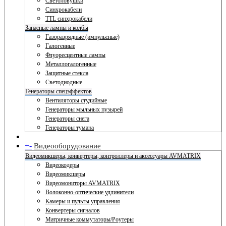
Светоловушки
Синхрокабели
TTL синхрокабели
Запасные лампы и колбы
Газоразрядные (импульсные)
Галогенные
Флуоресцентные лампы
Металлогалогенные
Защитные стекла
Светодиодные
Генераторы спецэффектов
Вентиляторы студийные
Генераторы мыльных пузырей
Генераторы снега
Генераторы тумана
+
-
Видеооборудование
Видеомикшеры, конвертеры, контроллеры и аксессуары AVMATRIX
Видеокодеры
Видеомикшеры
Видеомониторы AVMATRIX
Волоконно-оптические удлинители
Камеры и пульты управления
Конвертеры сигналов
Матричные коммутаторы/Роутеры