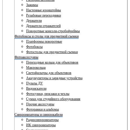
Зажимы
Настенные кронштейны
Резьбовые переходники
Держатели
Держатели отражателей
Поворотные консоли-стробофреймы
Фотобоксы и столы для предметной съемки
Платформы поворотные
Фотобоксы
Фотостолы для предметной съемки
Фотоаксессуары
Переходные кольца для объективов
Макрокольца
Светофильтры для объективов
Аккумуляторы и зарядные устройства
Пульты ДУ
Видоискатели
Фотосумки, рюкзаки и чехлы
Сумки для студийного оборудования
Прочие аксессуары
Фоторамки и альбомы
Синхронизаторы и синхрокабели
Радиосинхронизаторы
ИК синхронизаторы