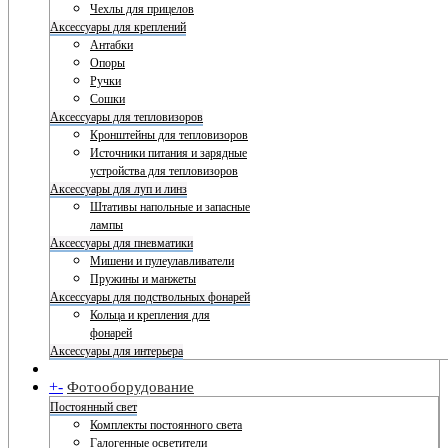
Чехлы для прицелов
Аксессуары для креплений
Антабки
Опоры
Ручки
Сошки
Аксессуары для тепловизоров
Кронштейны для тепловизоров
Источники питания и зарядные
устройства для тепловизоров
Аксессуары для луп и линз
Штативы напольные и запасные
лампы
Аксессуары для пневматики
Мишени и пулеулавливатели
Пружины и манжеты
Аксессуары для подствольных фонарей
Кольца и крепления для
фонарей
Аксессуары для интерьера
+
-
Фотооборудование
Постоянный свет
Комплекты постоянного света
Галогенные осветители