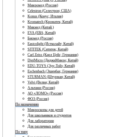
Микромед (Россия)
Celestron (Селестрон; США)
Konus (Конус; Италия)
Kromatech (Кроматек; Китай)
Микмед (Китай.)
EVA (ЕВА; Китай)
Биомед (Россия)
Eastcolight (Истколайт; Китай)
SITITEK (Сититек; Китай)
Carl Zeiss (Карл Цейс; Германия)
DigiMicro (ДиджиМикро; Китай)
EDU-TOYS (Эду-Тойз; Китай)
Eschenbach (Эшенбах; Германия)
STURMAN (Штурман; Китай)
Velvi (Велви; Китай)
Альтами (Россия)
АО «ЛОМО» (Россия)
ФОЗ (Россия)
По назначению
Микроскопы для детей
Для школьников и студентов
Для лаборатории
Для различных работ
По типу