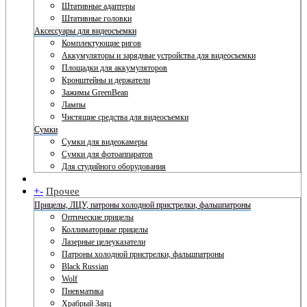
Штативные адаптеры
Штативные головки
Аксессуары для видеосъемки
Комплектующие ригов
Аккумуляторы и зарядные устройства для видеосъемки
Площадки для аккумуляторов
Кронштейны и держатели
Зажимы GreenBean
Лампы
Чистящие средства для видеосъемки
Сумки
Сумки для видеокамеры
Сумки для фотоаппаратов
Для студийного оборудования
+
-
Прочее
Прицелы, ЛЦУ, патроны холодной пристрелки, фальшпатроны
Оптические прицелы
Коллиматорные прицелы
Лазерные целеуказатели
Патроны холодной пристрелки, фальшпатроны
Black Russian
Wolf
Пневматика
Храбрый Заяц