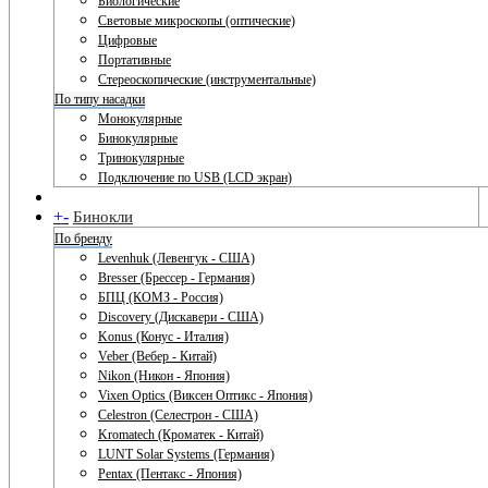
Биологические
Световые микроскопы (оптические)
Цифровые
Портативные
Стереоскопические (инструментальные)
По типу насадки
Монокулярные
Бинокулярные
Тринокулярные
Подключение по USB (LCD экран)
+
-
Бинокли
По бренду
Levenhuk (Левенгук - США)
Bresser (Брессер - Германия)
БПЦ (КОМЗ - Россия)
Discovery (Дискавери - США)
Konus (Конус - Италия)
Veber (Вебер - Китай)
Nikon (Никон - Япония)
Vixen Optics (Виксен Оптикс - Япония)
Celestron (Селестрон - США)
Kromatech (Кроматек - Китай)
LUNT Solar Systems (Германия)
Pentax (Пентакс - Япония)