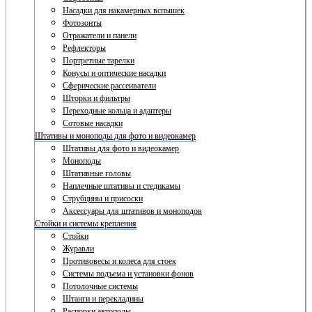
Насадки для накамерных вспышек
Фотозонты
Отражатели и панели
Рефлекторы
Портретные тарелки
Конусы и оптические насадки
Сферические рассеиватели
Шторки и фильтры
Переходные кольца и адаптеры
Сотовые насадки
Штативы и моноподы для фото и видеокамер
Штативы для фото и видеокамер
Моноподы
Штативные головы
Наплечные штативы и стедикамы
Струбцины и присоски
Аксессуары для штативов и моноподов
Стойки и системы крепления
Стойки
Журавли
Противовесы и колеса для стоек
Системы подъема и установки фонов
Потолочные системы
Штанги и перекладины
Распорки автополы