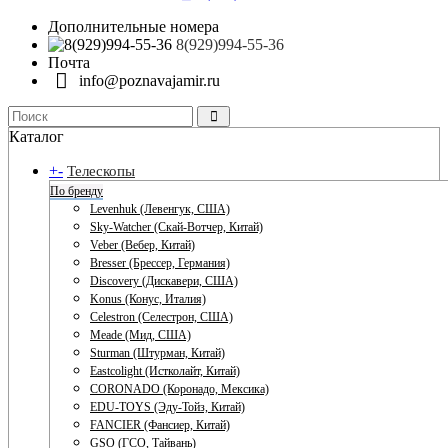
Дополнительные номера
8(929)994-55-36
Почта
info@poznavajamir.ru
Каталог
+
-
Телескопы
По бренду
Levenhuk (Левенгук, США)
Sky-Watcher (Скай-Вотчер, Китай)
Veber (Вебер, Китай)
Bresser (Брессер, Германия)
Discovery (Дискавери, США)
Konus (Конус, Италия)
Celestron (Селестрон, США)
Meade (Мид, США)
Sturman (Штурман, Китай)
Eastcolight (Истколайт, Китай)
CORONADO (Коронадо, Мексика)
EDU-TOYS (Эду-Тойз, Китай)
FANCIER (Фансиер, Китай)
GSO (ГСО, Тайвань)