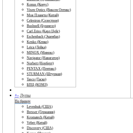
Konus (Конус)
Vixen Optics (Виксен Оптикс)
Моя Планета (Китай)
Celestron (Селестрон)
Bushnell (Бушнелл)
Carl Zeiss (Карл Цейс)
Eschenbach (Эшенбах)
Kenko (Кенко)
Leica (Лейка)
MINOX (Минокс)
Navigator (Навигатор)
Norbert (Норберт)
PENTAX (Пентакс)
STURMAN (Штурман)
Tasco (Таско)
БПЦ (КОМЗ)
+
-
Лупы
По бренду
Levenhuk (США)
Bresser (Германия)
Kromatech (Китай)
Veber (Китай)
Discovery (США)