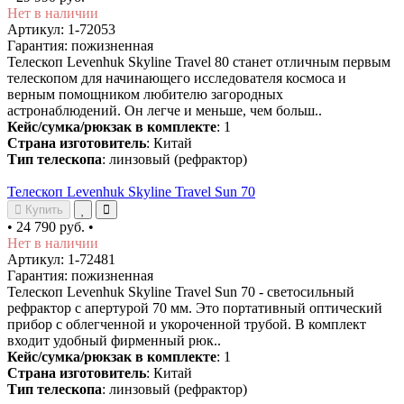
Нет в наличии
Артикул: 1-72053
Гарантия: пожизненная
Телескоп Levenhuk Skyline Travel 80 станет отличным первым
телескопом для начинающего исследователя космоса и
верным помощником любителю загородных
астронаблюдений. Он легче и меньше, чем больш..
Кейс/сумка/рюкзак в комплекте
: 1
Страна изготовитель
: Китай
Тип телескопа
: линзовый (рефрактор)
Телескоп Levenhuk Skyline Travel Sun 70
Купить
•
24 790 руб.
•
Нет в наличии
Артикул: 1-72481
Гарантия: пожизненная
Телескоп Levenhuk Skyline Travel Sun 70 - светосильный
рефрактор с апертурой 70 мм. Это портативный оптический
прибор с облегченной и укороченной трубой. В комплект
входит удобный фирменный рюк..
Кейс/сумка/рюкзак в комплекте
: 1
Страна изготовитель
: Китай
Тип телескопа
: линзовый (рефрактор)