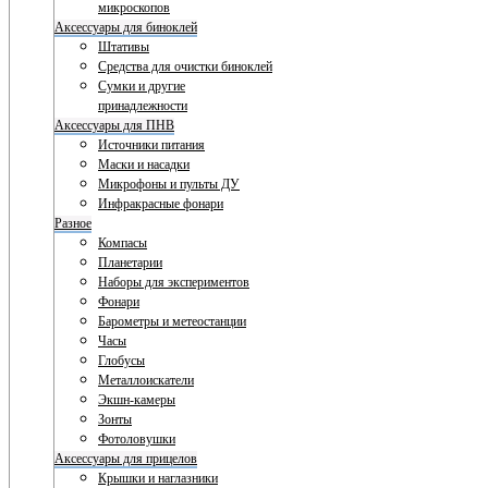
микроскопов
Аксессуары для биноклей
Штативы
Средства для очистки биноклей
Сумки и другие
принадлежности
Аксессуары для ПНВ
Источники питания
Маски и насадки
Микрофоны и пульты ДУ
Инфракрасные фонари
Разное
Компасы
Планетарии
Наборы для экспериментов
Фонари
Барометры и метеостанции
Часы
Глобусы
Металлоискатели
Экшн-камеры
Зонты
Фотоловушки
Аксессуары для прицелов
Крышки и наглазники