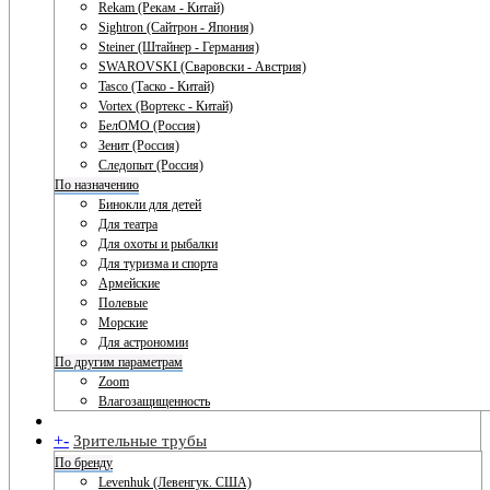
Rekam (Рекам - Китай)
Sightron (Сайтрон - Япония)
Steiner (Штайнер - Германия)
SWAROVSKI (Сваровски - Австрия)
Tasco (Таско - Китай)
Vortex (Вортекс - Китай)
БелОМО (Россия)
Зенит (Россия)
Следопыт (Россия)
По назначению
Бинокли для детей
Для театра
Для охоты и рыбалки
Для туризма и спорта
Армейские
Полевые
Морские
Для астрономии
По другим параметрам
Zoom
Влагозащищенность
+
-
Зрительные трубы
По бренду
Levenhuk (Левенгук. США)