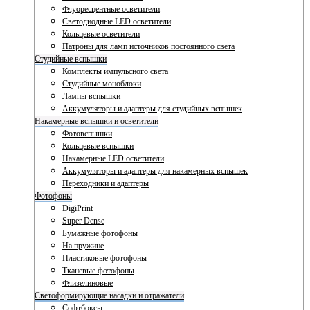
Флуоресцентные осветители
Светодиодные LED осветители
Кольцевые осветители
Патроны для ламп источников постоянного света
Студийные вспышки
Комплекты импульсного света
Студийные моноблоки
Лампы вспышки
Аккумуляторы и адаптеры для студийных вспышек
Накамерные вспышки и осветители
Фотовспышки
Кольцевые вспышки
Накамерные LED осветители
Аккумуляторы и адаптеры для накамерных вспышек
Переходники и адаптеры
Фотофоны
DigiPrint
Super Dense
Бумажные фотофоны
На пружине
Пластиковые фотофоны
Тканевые фотофоны
Флизелиновые
Светоформирующие насадки и отражатели
Софтбоксы