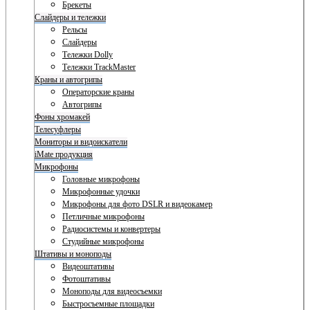
Брекеты
Слайдеры и тележки
Рельсы
Слайдеры
Тележки Dolly
Тележки TrackMaster
Краны и автогрипы
Операторские краны
Автогрипы
Фоны хромакей
Телесуфлеры
Мониторы и видоискатели
iMate продукция
Микрофоны
Головные микрофоны
Микрофонные удочки
Микрофоны для фото DSLR и видеокамер
Петличные микрофоны
Радиосистемы и конвертеры
Студийные микрофоны
Штативы и моноподы
Видеоштативы
Фотоштативы
Моноподы для видеосъемки
Быстросъемные площадки