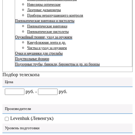
Нивелиры оптические
Лазерные дальномеры
Приборы неразрушающего контроля
Пневматические винтовки и пистолеты
Пневматические винтовки
Пневматические пистолеты
Оружейный тюнинг, уход за оружием
Камуфляжная лента и др.
Чистка и уход за оружием
Очки и наушники для стрельбы
Подствольные фонари
Подзорные трубы, бинокли, барометры и др. из бронзы
Подбор телескопа
Цена
руб. -
руб.
Производители
Levenhuk (Левенгук)
Уровень подготовки