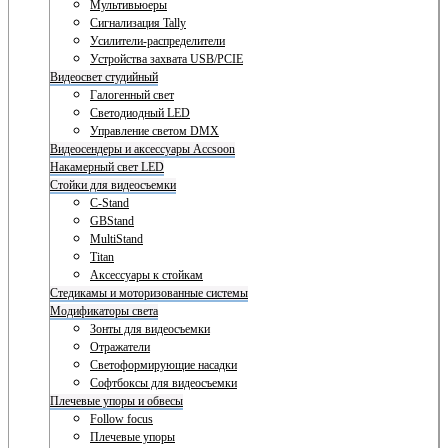
Мультивьюеры
Сигнализация Tally
Усилители-распределители
Устройства захвата USB/PCIE
Видеосвет студийный
Галогенный свет
Светодиодный LED
Управление светом DMX
Видеосендеры и аксессуары Accsoon
Накамерный свет LED
Стойки для видеосъемки
C-Stand
GBStand
MultiStand
Titan
Аксессуары к стойкам
Стедикамы и моторизованные системы
Модификаторы света
Зонты для видеосъемки
Отражатели
Светоформирующие насадки
Софтбоксы для видеосъемки
Плечевые упоры и обвесы
Follow focus
Плечевые упоры