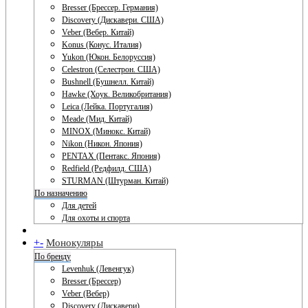
Bresser (Брессер. Германия)
Discovery (Дискавери. США)
Veber (Вебер. Китай)
Konus (Конус. Италия)
Yukon (Юкон. Белоруссия)
Celestron (Селестрон. США)
Bushnell (Бушнелл. Китай)
Hawke (Хоук. Великобритания)
Leica (Лейка. Португалия)
Meade (Мид. Китай)
MINOX (Минокс. Китай)
Nikon (Никон. Япония)
PENTAX (Пентакс. Япония)
Redfield (Редфилд. США)
STURMAN (Штурман. Китай)
По назначению
Для детей
Для охоты и спорта
+
-
Монокуляры
По бренду
Levenhuk (Левенгук)
Bresser (Брессер)
Veber (Вебер)
Discovery (Дискавери)