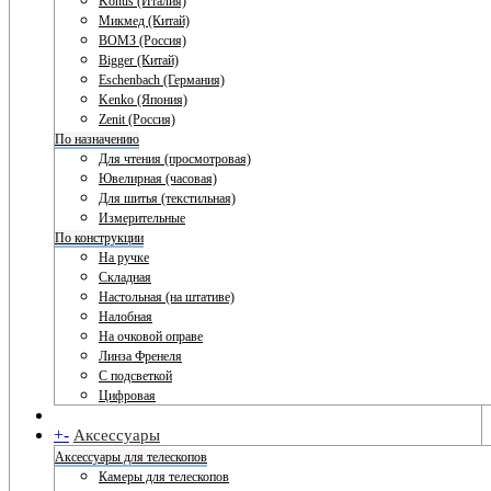
Konus (Италия)
Микмед (Китай)
ВОМЗ (Россия)
Bigger (Китай)
Eschenbach (Германия)
Kenko (Япония)
Zenit (Россия)
По назначению
Для чтения (просмотровая)
Ювелирная (часовая)
Для шитья (текстильная)
Измерительные
По конструкции
На ручке
Складная
Настольная (на штативе)
Налобная
На очковой оправе
Линза Френеля
С подсветкой
Цифровая
+
-
Аксессуары
Аксессуары для телескопов
Камеры для телескопов