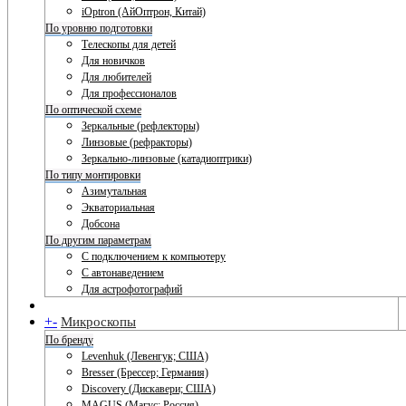
iOptron (АйОптрон, Китай)
По уровню подготовки
Телескопы для детей
Для новичков
Для любителей
Для профессионалов
По оптической схеме
Зеркальные (рефлекторы)
Линзовые (рефракторы)
Зеркально-линзовые (катадиоптрики)
По типу монтировки
Азимутальная
Экваториальная
Добсона
По другим параметрам
С подключением к компьютеру
С автонаведением
Для астрофотографий
+
-
Микроскопы
По бренду
Levenhuk (Левенгук; США)
Bresser (Брессер; Германия)
Discovery (Дискавери; США)
MAGUS (Магус; Россия)