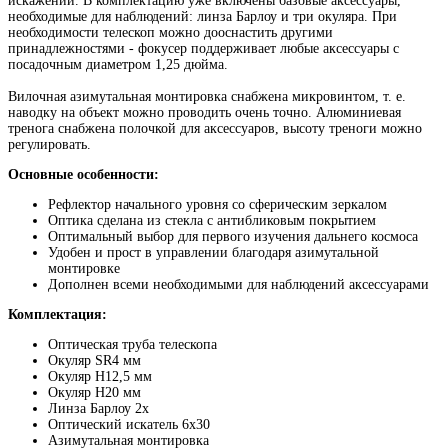
искажений. В комплектацию уже включены базовые аксессуары,
необходимые для наблюдений: линза Барлоу и три окуляра. При
необходимости телескоп можно дооснастить другими
принадлежностями - фокусер поддерживает любые аксессуары с
посадочным диаметром 1,25 дюйма.
Вилочная азимутальная монтировка снабжена микровинтом, т. е.
наводку на объект можно проводить очень точно. Алюминиевая
тренога снабжена полочкой для аксессуаров, высоту треноги можно
регулировать.
Основные особенности:
Рефлектор начального уровня со сферическим зеркалом
Оптика сделана из стекла с антибликовым покрытием
Оптимальный выбор для первого изучения дальнего космоса
Удобен и прост в управлении благодаря азимутальной
монтировке
Дополнен всеми необходимыми для наблюдений аксессуарами
Комплектация:
Оптическая труба телескопа
Окуляр SR4 мм
Окуляр H12,5 мм
Окуляр H20 мм
Линза Барлоу 2х
Оптический искатель 6х30
Азимутальная монтировка