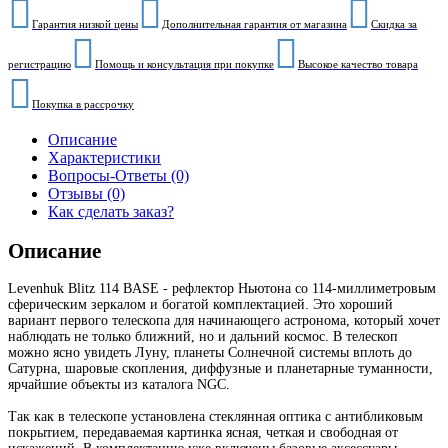
Гарантия низкой цены
Дополнительная гарантия от магазина
Скидка за
регистрацию
Помощь и консультация при покупке
Высокое качество товара
Покупка в рассрочку
Описание
Характеристики
Вопросы-Ответы (0)
Отзывы (0)
Как сделать заказ?
Описание
Levenhuk Blitz 114 BASE - рефлектор Ньютона со 114-миллиметровым
сферическим зеркалом и богатой комплектацией. Это хороший
вариант первого телескопа для начинающего астронома, который хочет
наблюдать не только ближний, но и дальний космос. В телескоп
можно ясно увидеть Луну, планеты Солнечной системы вплоть до
Сатурна, шаровые скопления, диффузные и планетарные туманности,
ярчайшие объекты из каталога NGC.
Так как в телескопе установлена стеклянная оптика с антибликовым
покрытием, передаваемая картинка ясная, четкая и свободная от