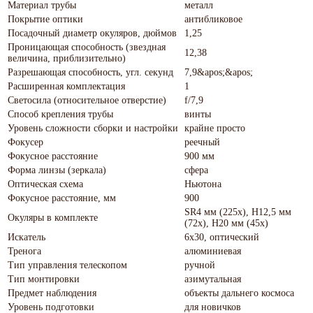
Материал трубы
металл
Покрытие оптики
антибликовое
Посадочный диаметр окуляров, дюймов
1,25
Проницающая способность (звездная
12,38
величина, приблизительно)
Разрешающая способность, угл. секунд
7,9&apos;&apos;
Расширенная комплектация
1
Светосила (относительное отверстие)
f/7,9
Способ крепления трубы
винты
Уровень сложности сборки и настройки
крайне просто
Фокусер
реечный
Фокусное расстояние
900 мм
Форма линзы (зеркала)
сфера
Оптическая схема
Ньютона
Фокусное расстояние, мм
900
SR4 мм (225х), H12,5 мм
Окуляры в комплекте
(72х), H20 мм (45х)
Искатель
6x30, оптический
Тренога
алюминиевая
Тип управления телескопом
ручной
Тип монтировки
азимутальная
Предмет наблюдения
объекты дальнего космоса
Уровень подготовки
для новичков