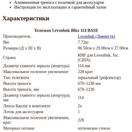
Алюминиевая тренога с полочкой для аксессуаров
Инструкция по эксплуатации и гарантийный талон
Характеристики
Телескоп Levenhuk Blitz 114 BASE
Производитель:
Levenhuk (Левенгук)
Вес
7.72кг
Размеры (Д х Ш х В)
96.50см x 29.00см x 27.00см
КНР для Levenhuk, Inc.
Страна
(США)
Диаметр главного зеркала (апертура)
114 мм
Максимальное полезное увеличение
228 крат
Тип телескопа
зеркальный (рефлектор)
Высота треноги
670–1230 мм
Высота треноги, мм
670–1230
Диаметр главного зеркала (апертура),
114
мм
Линза Барлоу в комплекте
2x
Лоток для аксессуаров
1
Максимальное полезное увеличение,
228
крат
Материал оптики
оптическое стекло