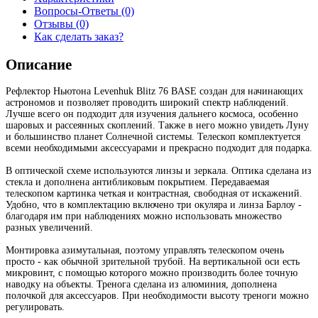
Вопросы-Ответы (0)
Отзывы (0)
Как сделать заказ?
Описание
Рефлектор Ньютона Levenhuk Blitz 76 BASE создан для начинающих
астрономов и позволяет проводить широкий спектр наблюдений.
Лучше всего он подходит для изучения дальнего космоса, особенно
шаровых и рассеянных скоплений. Также в него можно увидеть Луну
и большинство планет Солнечной системы. Телескоп комплектуется
всеми необходимыми аксессуарами и прекрасно подходит для подарка.
В оптической схеме используются линзы и зеркала. Оптика сделана из
стекла и дополнена антибликовым покрытием. Передаваемая
телескопом картинка четкая и контрастная, свободная от искажений.
Удобно, что в комплектацию включено три окуляра и линза Барлоу -
благодаря им при наблюдениях можно использовать множество
разных увеличений.
Монтировка азимутальная, поэтому управлять телескопом очень
просто - как обычной зрительной трубой. На вертикальной оси есть
микровинт, с помощью которого можно производить более точную
наводку на объекты. Тренога сделана из алюминия, дополнена
полочкой для аксессуаров. При необходимости высоту треноги можно
регулировать.