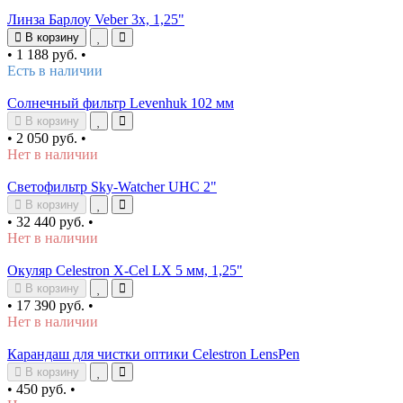
Линза Барлоу Veber 3х, 1,25"
В корзину
•
1 188 руб.
•
Есть в наличии
Солнечный фильтр Levenhuk 102 мм
В корзину
•
2 050 руб.
•
Нет в наличии
Светофильтр Sky-Watcher UHC 2"
В корзину
•
32 440 руб.
•
Нет в наличии
Окуляр Celestron X-Cel LX 5 мм, 1,25"
В корзину
•
17 390 руб.
•
Нет в наличии
Карандаш для чистки оптики Celestron LensPen
В корзину
•
450 руб.
•