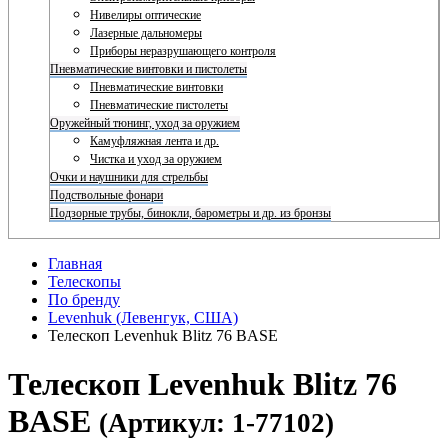
Нивелиры оптические
Лазерные дальномеры
Приборы неразрушающего контроля
Пневматические винтовки и пистолеты
Пневматические винтовки
Пневматические пистолеты
Оружейный тюнинг, уход за оружием
Камуфляжная лента и др.
Чистка и уход за оружием
Очки и наушники для стрельбы
Подствольные фонари
Подзорные трубы, бинокли, барометры и др. из бронзы
Главная
Телескопы
По бренду
Levenhuk (Левенгук, США)
Телескоп Levenhuk Blitz 76 BASE
Телескоп Levenhuk Blitz 76
BASE
(Артикул: 1-77102)