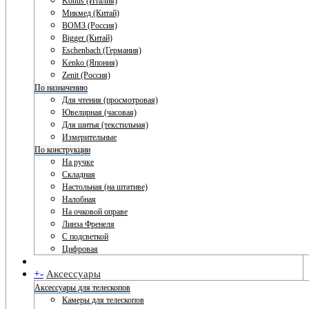
Konus (Италия)
Микмед (Китай)
ВОМЗ (Россия)
Bigger (Китай)
Eschenbach (Германия)
Kenko (Япония)
Zenit (Россия)
По назначению
Для чтения (просмотровая)
Ювелирная (часовая)
Для шитья (текстильная)
Измерительные
По конструкции
На ручке
Складная
Настольная (на штативе)
Налобная
На очковой оправе
Линза Френеля
С подсветкой
Цифровая
+
-
Аксессуары
Аксессуары для телескопов
Камеры для телескопов