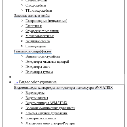
Светоловушки
Синхрокабели
TTL синхрокабели
Запасные лампы и колбы
Газоразрядные (импульсные)
Галогенные
Флуоресцентные лампы
Металлогалогенные
Защитные стекла
Светодиодные
Генераторы спецэффектов
Вентиляторы студийные
Генераторы мыльных пузырей
Генераторы снега
Генераторы тумана
+
-
Видеооборудование
Видеомикшеры, конвертеры, контроллеры и аксессуары AVMATRIX
Видеокодеры
Видеомикшеры
Видеомониторы AVMATRIX
Волоконно-оптические удлинители
Камеры и пульты управления
Конвертеры сигналов
Матричные коммутаторы/Роутеры