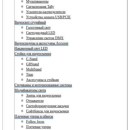
Мультивьюеры
Сигнализация Tally
Усилители-распределители
Устройства захвата USB/PCIE
Видеосвет студийный
Галогенный свет
Светодиодный LED
Управление светом DMX
Видеосендеры и аксессуары Accsoon
Накамерный свет LED
Стойки для видеосъемки
C-Stand
GBStand
MultiStand
Titan
Аксессуары к стойкам
Стедикамы и моторизованные системы
Модификаторы света
Зонты для видеосъемки
Отражатели
Светоформирующие насадки
Софтбоксы для видеосъемки
Плечевые упоры и обвесы
Follow focus
Плечевые упоры