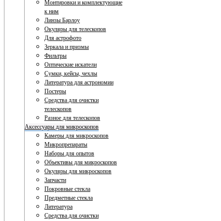
Монтировки и комплектующие
к ним
Линзы Барлоу
Окуляры для телескопов
Для астрофото
Зеркала и призмы
Фильтры
Оптические искатели
Сумки, кейсы, чехлы
Литература для астрономии
Постеры
Средства для очистки
телескопов
Разное для телескопов
Аксессуары для микроскопов
Камеры для микроскопов
Микропрепараты
Наборы для опытов
Объективы для микроскопов
Окуляры для микроскопов
Запчасти
Покровные стекла
Предметные стекла
Литература
Средства для очистки