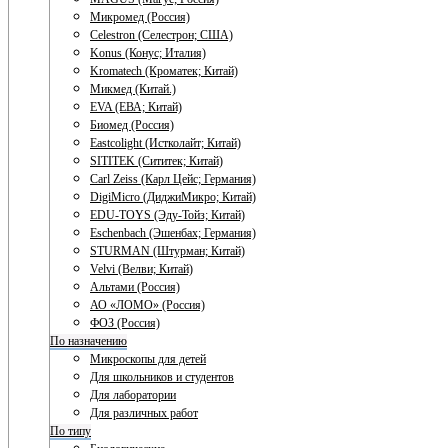
Микромед (Россия)
Celestron (Селестрон; США)
Konus (Конус; Италия)
Kromatech (Кроматек; Китай)
Микмед (Китай.)
EVA (ЕВА; Китай)
Биомед (Россия)
Eastcolight (Истколайт; Китай)
SITITEK (Сититек; Китай)
Carl Zeiss (Карл Цейс; Германия)
DigiMicro (ДиджиМикро; Китай)
EDU-TOYS (Эду-Тойз; Китай)
Eschenbach (Эшенбах; Германия)
STURMAN (Штурман; Китай)
Velvi (Велви; Китай)
Альтами (Россия)
АО «ЛОМО» (Россия)
ФОЗ (Россия)
По назначению
Микроскопы для детей
Для школьников и студентов
Для лаборатории
Для различных работ
По типу