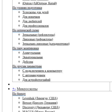
iOptron (АйОптрон, Китай)
По уровню подготовки
Телескопы для детей
Для новичков
Для любителей
Для профессионалов
По оптической схеме
Зеркальные (рефлекторы)
Линзовые (рефракторы)
Зеркально-линзовые (катадиоптрики)
По типу монтировки
Азимутальная
Экваториальная
Добсона
По другим параметрам
С подключением к компьютеру
С автонаведением
Для астрофотографий
+
-
Микроскопы
По бренду
Levenhuk (Левенгук; США)
Bresser (Брессер; Германия)
Discovery (Дискавери; США)
MAGUS (Магус; Россия)