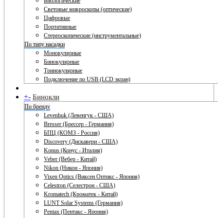
Биологические
Световые микроскопы (оптические)
Цифровые
Портативные
Стереоскопические (инструментальные)
По типу насадки
Монокулярные
Бинокулярные
Тринокулярные
Подключение по USB (LCD экран)
+
-
Бинокли
По бренду
Levenhuk (Левенгук - США)
Bresser (Брессер - Германия)
БПЦ (КОМЗ - Россия)
Discovery (Дискавери - США)
Konus (Конус - Италия)
Veber (Вебер - Китай)
Nikon (Никон - Япония)
Vixen Optics (Виксен Оптикс - Япония)
Celestron (Селестрон - США)
Kromatech (Кроматек - Китай)
LUNT Solar Systems (Германия)
Pentax (Пентакс - Япония)