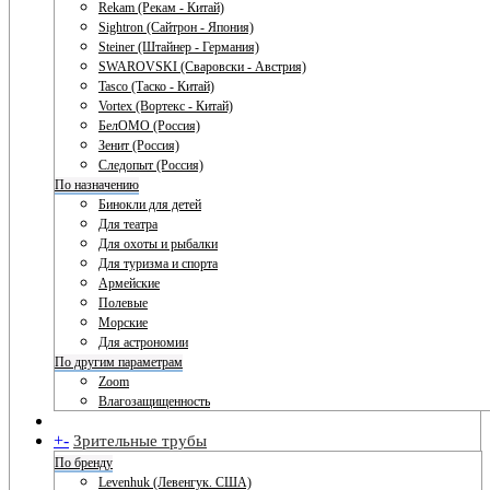
Rekam (Рекам - Китай)
Sightron (Сайтрон - Япония)
Steiner (Штайнер - Германия)
SWAROVSKI (Сваровски - Австрия)
Tasco (Таско - Китай)
Vortex (Вортекс - Китай)
БелОМО (Россия)
Зенит (Россия)
Следопыт (Россия)
По назначению
Бинокли для детей
Для театра
Для охоты и рыбалки
Для туризма и спорта
Армейские
Полевые
Морские
Для астрономии
По другим параметрам
Zoom
Влагозащищенность
+
-
Зрительные трубы
По бренду
Levenhuk (Левенгук. США)