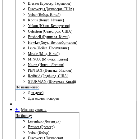
Bresser (Брессер. Германия)
Discovery (Дискавери. США)
Veber (Вебер. Китай)
Konus (Конус. Италия)
Yukon (Юкон. Белоруссия)
Celestron (Селестрон. США)
Bushnell (Бушнелл. Китай)
Hawke (Хоук. Великобритания)
Leica (Лейка. Португалия)
Meade (Мид. Китай)
MINOX (Минокс. Китай)
Nikon (Никон. Япония)
PENTAX (Пентакс. Япония)
Redfield (Редфилд. США)
STURMAN (Штурман. Китай)
По назначению
Для детей
Для охоты и спорта
+
-
Монокуляры
По бренду
Levenhuk (Левенгук)
Bresser (Брессер)
Veber (Вебер)
Discovery (Дискавери)