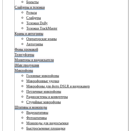
Брекеты
Слайдеры и тележки
Рельсы
Слайдеры
Тележки Dolly
Тележки TrackMaster
Краны и автогрипы
Операторские краны
Автогрипы
Фоны хромакей
Телесуфлеры
Мониторы и видоискатели
iMate продукция
Микрофоны
Головные микрофоны
Микрофонные удочки
Микрофоны для фото DSLR и видеокамер
Петличные микрофоны
Радиосистемы и конвертеры
Студийные микрофоны
Штативы и моноподы
Видеоштативы
Фотоштативы
Моноподы для видеосъемки
Быстросъемные площадки