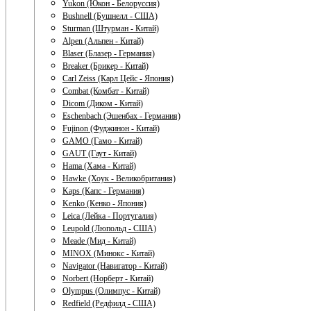
Yukon (Юкон - Белоруссия)
Bushnell (Бушнелл - США)
Sturman (Штурман - Китай)
Alpen (Альпен - Китай)
Blaser (Блазер - Германия)
Breaker (Брикер - Китай)
Carl Zeiss (Карл Цейс - Япония)
Combat (Комбат - Китай)
Dicom (Диком - Китай)
Eschenbach (Эшенбах - Германия)
Fujinon (Фуджинон - Китай)
GAMO (Гамо - Китай)
GAUT (Гаут - Китай)
Hama (Хама - Китай)
Hawke (Хоук - Великобритания)
Kaps (Капс - Германия)
Kenko (Кенко - Япония)
Leica (Лейка - Португалия)
Leupold (Люпольд - США)
Meade (Мид - Китай)
MINOX (Минокс - Китай)
Navigator (Навигатор - Китай)
Norbert (Норберт - Китай)
Olympus (Олимпус - Китай)
Redfield (Редфилд - США)