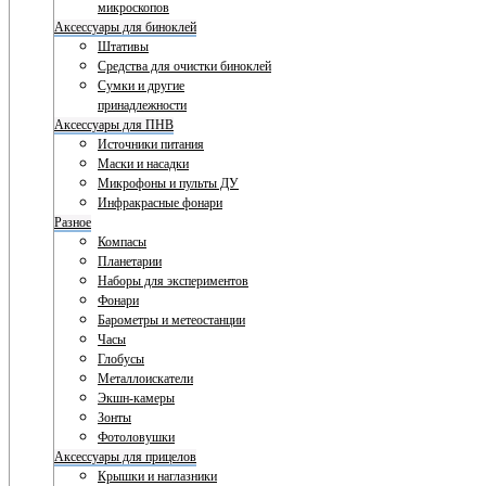
микроскопов
Аксессуары для биноклей
Штативы
Средства для очистки биноклей
Сумки и другие
принадлежности
Аксессуары для ПНВ
Источники питания
Маски и насадки
Микрофоны и пульты ДУ
Инфракрасные фонари
Разное
Компасы
Планетарии
Наборы для экспериментов
Фонари
Барометры и метеостанции
Часы
Глобусы
Металлоискатели
Экшн-камеры
Зонты
Фотоловушки
Аксессуары для прицелов
Крышки и наглазники