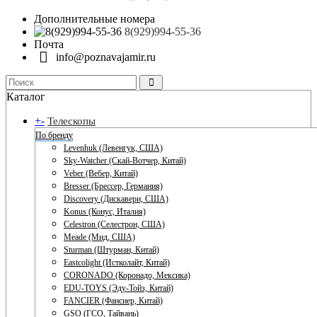
Дополнительные номера
8(929)994-55-36
Почта
info@poznavajamir.ru
Каталог
+
-
Телескопы
По бренду
Levenhuk (Левенгук, США)
Sky-Watcher (Скай-Вотчер, Китай)
Veber (Вебер, Китай)
Bresser (Брессер, Германия)
Discovery (Дискавери, США)
Konus (Конус, Италия)
Celestron (Селестрон, США)
Meade (Мид, США)
Sturman (Штурман, Китай)
Eastcolight (Истколайт, Китай)
CORONADO (Коронадо, Мексика)
EDU-TOYS (Эду-Тойз, Китай)
FANCIER (Фансиер, Китай)
GSO (ГСО, Тайвань)