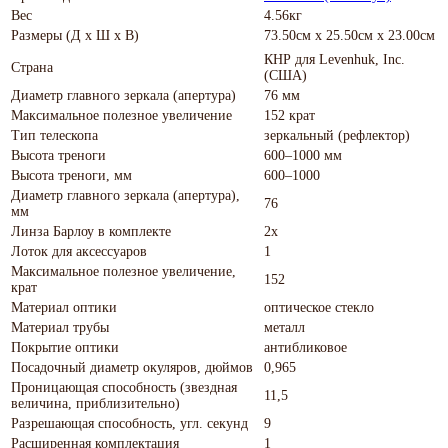
Вес
4.56кг
Размеры (Д х Ш х В)
73.50см x 25.50см x 23.00см
КНР для Levenhuk, Inc.
Страна
(США)
Диаметр главного зеркала (апертура)
76 мм
Максимальное полезное увеличение
152 крат
Тип телескопа
зеркальный (рефлектор)
Высота треноги
600–1000 мм
Высота треноги, мм
600–1000
Диаметр главного зеркала (апертура),
76
мм
Линза Барлоу в комплекте
2x
Лоток для аксессуаров
1
Максимальное полезное увеличение,
152
крат
Материал оптики
оптическое стекло
Материал трубы
металл
Покрытие оптики
антибликовое
Посадочный диаметр окуляров, дюймов
0,965
Проницающая способность (звездная
11,5
величина, приблизительно)
Разрешающая способность, угл. секунд
9
Расширенная комплектация
1