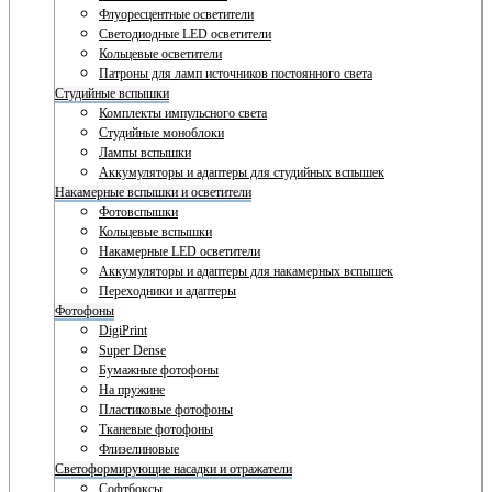
Флуоресцентные осветители
Светодиодные LED осветители
Кольцевые осветители
Патроны для ламп источников постоянного света
Студийные вспышки
Комплекты импульсного света
Студийные моноблоки
Лампы вспышки
Аккумуляторы и адаптеры для студийных вспышек
Накамерные вспышки и осветители
Фотовспышки
Кольцевые вспышки
Накамерные LED осветители
Аккумуляторы и адаптеры для накамерных вспышек
Переходники и адаптеры
Фотофоны
DigiPrint
Super Dense
Бумажные фотофоны
На пружине
Пластиковые фотофоны
Тканевые фотофоны
Флизелиновые
Светоформирующие насадки и отражатели
Софтбоксы