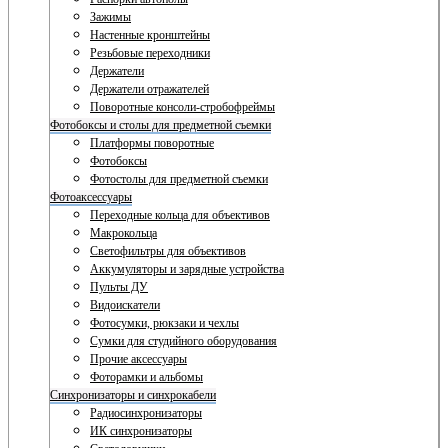
Зажимы
Настенные кронштейны
Резьбовые переходники
Держатели
Держатели отражателей
Поворотные консоли-стробофреймы
Фотобоксы и столы для предметной съемки
Платформы поворотные
Фотобоксы
Фотостолы для предметной съемки
Фотоаксессуары
Переходные кольца для объективов
Макрокольца
Светофильтры для объективов
Аккумуляторы и зарядные устройства
Пульты ДУ
Видоискатели
Фотосумки, рюкзаки и чехлы
Сумки для студийного оборудования
Прочие аксессуары
Фоторамки и альбомы
Синхронизаторы и синхрокабели
Радиосинхронизаторы
ИК синхронизаторы