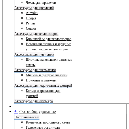
Чехлы для прицелов
Аксессуары для креплений
Антабки
Опоры
Ручки
Сошки
Аксессуары для тепловизоров
Кронштейны для тепловизоров
Источники питания и зарядные
устройства для тепловизоров
Аксессуары для луп и линз
Штативы напольные и запасные
лампы
Аксессуары для пневматики
Мишени и пулеулавливатели
Пружины и манжеты
Аксессуары для подствольных фонарей
Кольца и крепления для
фонарей
Аксессуары для интерьера
+
-
Фотооборудование
Постоянный свет
Комплекты постоянного света
Галогенные осветители