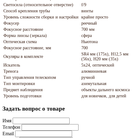
Светосила (относительное отверстие)
f/9
Способ крепления трубы
винты
Уровень сложности сборки и настройки
крайне просто
Фокусер
реечный
Фокусное расстояние
700 мм
Форма линзы (зеркала)
сфера
Оптическая схема
Ньютона
Фокусное расстояние, мм
700
SR4 мм (175х), H12,5 мм
Окуляры в комплекте
(56х), H20 мм (35х)
Искатель
5x24, оптический
Тренога
алюминиевая
Тип управления телескопом
ручной
Тип монтировки
азимутальная
Предмет наблюдения
объекты дальнего космоса
Уровень подготовки
для новичков, для детей
Задать вопрос о товаре
Имя
Телефон
Email