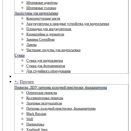
Штативные адаптеры
Штативные головки
Аксессуары для видеосъемки
Комплектующие ригов
Аккумуляторы и зарядные устройства для видеосъемки
Площадки для аккумуляторов
Кронштейны и держатели
Зажимы GreenBean
Лампы
Чистящие средства для видеосъемки
Сумки
Сумки для видеокамеры
Сумки для фотоаппаратов
Для студийного оборудования
+
-
Прочее
Прицелы, ЛЦУ, патроны холодной пристрелки, фальшпатроны
Оптические прицелы
Коллиматорные прицелы
Лазерные целеуказатели
Патроны холодной пристрелки, фальшпатроны
Black Russian
Wolf
Пневматика
Храбрый Заяц