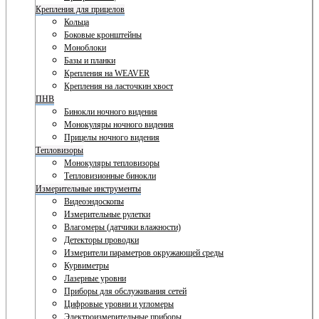
Крепления для прицелов
Кольца
Боковые кронштейны
Моноблоки
Базы и планки
Крепления на WEAVER
Крепления на ласточкин хвост
ПНВ
Бинокли ночного видения
Монокуляры ночного видения
Прицелы ночного видения
Тепловизоры
Монокуляры тепловизоры
Тепловизионные бинокли
Измерительные инструменты
Видеоэндоскопы
Измерительные рулетки
Влагомеры (датчики влажности)
Детекторы проводки
Измерители параметров окружающей среды
Курвиметры
Лазерные уровни
Приборы для обслуживания сетей
Цифровые уровни и угломеры
Электроизмерительные приборы