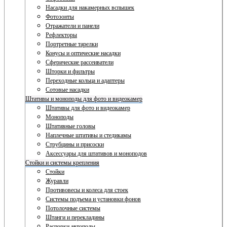
Насадки для накамерных вспышек
Фотозонты
Отражатели и панели
Рефлекторы
Портретные тарелки
Конусы и оптические насадки
Сферические рассеиватели
Шторки и фильтры
Переходные кольца и адаптеры
Сотовые насадки
Штативы и моноподы для фото и видеокамер
Штативы для фото и видеокамер
Моноподы
Штативные головы
Наплечные штативы и стедикамы
Струбцины и присоски
Аксессуары для штативов и моноподов
Стойки и системы крепления
Стойки
Журавли
Противовесы и колеса для стоек
Системы подъема и установки фонов
Потолочные системы
Штанги и перекладины
Распорки автополы