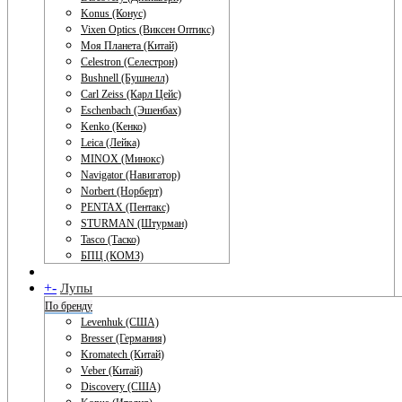
Konus (Конус)
Vixen Optics (Виксен Оптикс)
Моя Планета (Китай)
Celestron (Селестрон)
Bushnell (Бушнелл)
Carl Zeiss (Карл Цейс)
Eschenbach (Эшенбах)
Kenko (Кенко)
Leica (Лейка)
MINOX (Минокс)
Navigator (Навигатор)
Norbert (Норберт)
PENTAX (Пентакс)
STURMAN (Штурман)
Tasco (Таско)
БПЦ (КОМЗ)
+
-
Лупы
По бренду
Levenhuk (США)
Bresser (Германия)
Kromatech (Китай)
Veber (Китай)
Discovery (США)