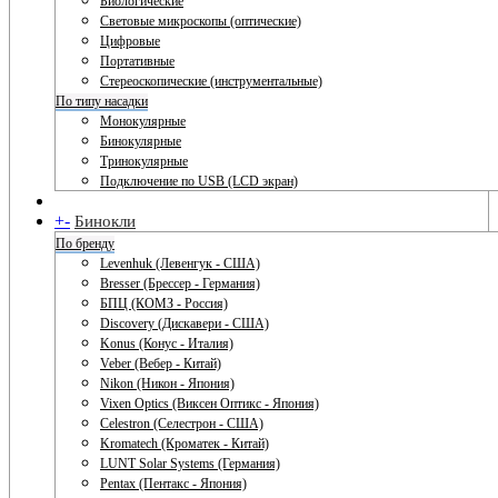
Биологические
Световые микроскопы (оптические)
Цифровые
Портативные
Стереоскопические (инструментальные)
По типу насадки
Монокулярные
Бинокулярные
Тринокулярные
Подключение по USB (LCD экран)
+
-
Бинокли
По бренду
Levenhuk (Левенгук - США)
Bresser (Брессер - Германия)
БПЦ (КОМЗ - Россия)
Discovery (Дискавери - США)
Konus (Конус - Италия)
Veber (Вебер - Китай)
Nikon (Никон - Япония)
Vixen Optics (Виксен Оптикс - Япония)
Celestron (Селестрон - США)
Kromatech (Кроматек - Китай)
LUNT Solar Systems (Германия)
Pentax (Пентакс - Япония)