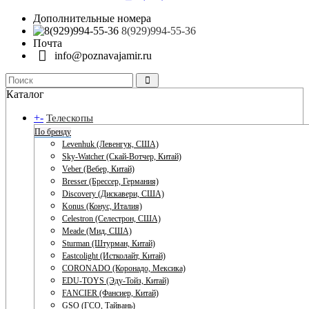
Дополнительные номера
8(929)994-55-36
Почта
info@poznavajamir.ru
Каталог
+
-
Телескопы
По бренду
Levenhuk (Левенгук, США)
Sky-Watcher (Скай-Вотчер, Китай)
Veber (Вебер, Китай)
Bresser (Брессер, Германия)
Discovery (Дискавери, США)
Konus (Конус, Италия)
Celestron (Селестрон, США)
Meade (Мид, США)
Sturman (Штурман, Китай)
Eastcolight (Истколайт, Китай)
CORONADO (Коронадо, Мексика)
EDU-TOYS (Эду-Тойз, Китай)
FANCIER (Фансиер, Китай)
GSO (ГСО, Тайвань)