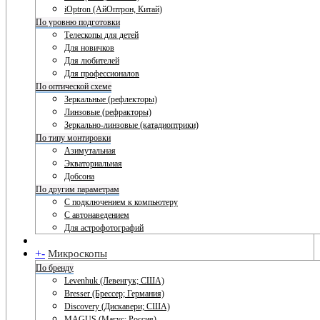
iOptron (АйОптрон, Китай)
По уровню подготовки
Телескопы для детей
Для новичков
Для любителей
Для профессионалов
По оптической схеме
Зеркальные (рефлекторы)
Линзовые (рефракторы)
Зеркально-линзовые (катадиоптрики)
По типу монтировки
Азимутальная
Экваториальная
Добсона
По другим параметрам
С подключением к компьютеру
С автонаведением
Для астрофотографий
+
-
Микроскопы
По бренду
Levenhuk (Левенгук; США)
Bresser (Брессер; Германия)
Discovery (Дискавери; США)
MAGUS (Магус; Россия)