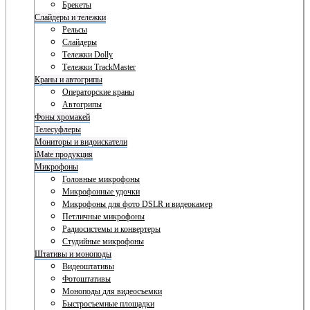
Брекеты
Слайдеры и тележки
Рельсы
Слайдеры
Тележки Dolly
Тележки TrackMaster
Краны и автогрипы
Операторские краны
Автогрипы
Фоны хромакей
Телесуфлеры
Мониторы и видоискатели
iMate продукция
Микрофоны
Головные микрофоны
Микрофонные удочки
Микрофоны для фото DSLR и видеокамер
Петличные микрофоны
Радиосистемы и конвертеры
Студийные микрофоны
Штативы и моноподы
Видеоштативы
Фотоштативы
Моноподы для видеосъемки
Быстросъемные площадки