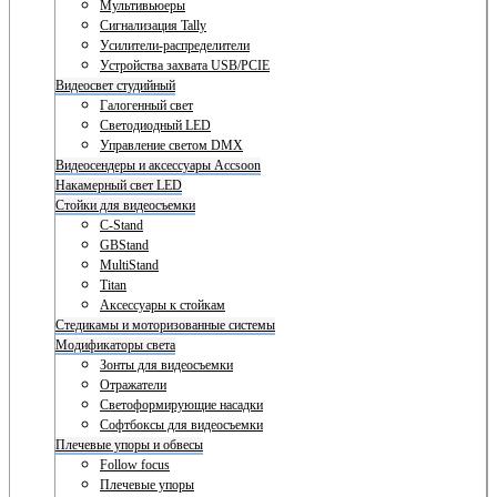
Мультивьюеры
Сигнализация Tally
Усилители-распределители
Устройства захвата USB/PCIE
Видеосвет студийный
Галогенный свет
Светодиодный LED
Управление светом DMX
Видеосендеры и аксессуары Accsoon
Накамерный свет LED
Стойки для видеосъемки
C-Stand
GBStand
MultiStand
Titan
Аксессуары к стойкам
Стедикамы и моторизованные системы
Модификаторы света
Зонты для видеосъемки
Отражатели
Светоформирующие насадки
Софтбоксы для видеосъемки
Плечевые упоры и обвесы
Follow focus
Плечевые упоры