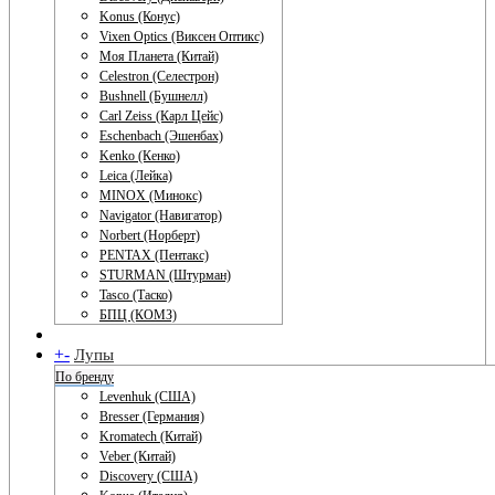
Konus (Конус)
Vixen Optics (Виксен Оптикс)
Моя Планета (Китай)
Celestron (Селестрон)
Bushnell (Бушнелл)
Carl Zeiss (Карл Цейс)
Eschenbach (Эшенбах)
Kenko (Кенко)
Leica (Лейка)
MINOX (Минокс)
Navigator (Навигатор)
Norbert (Норберт)
PENTAX (Пентакс)
STURMAN (Штурман)
Tasco (Таско)
БПЦ (КОМЗ)
+
-
Лупы
По бренду
Levenhuk (США)
Bresser (Германия)
Kromatech (Китай)
Veber (Китай)
Discovery (США)