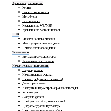
Крепления для прицелов
Кольца
Боковые кронштейны
Моноблоки
Базы и планки
Крепления на WEAVER
Крепления на ласточкин хвост
ПНВ
Бинокли ночного видения
Монокуляры ночного видения
Прицелы ночного видения
Тепловизоры
Монокуляры тепловизоры
Тепловизионные бинокли
Измерительные инструменты
Видеоэндоскопы
Измерительные рулетки
Влагомеры (датчики влажности)
Детекторы проводки
Измерители параметров окружающей среды
Курвиметры
Лазерные уровни
Приборы для обслуживания сетей
Цифровые уровни и угломеры
Электроизмерительные приборы