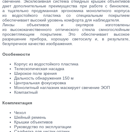
свечение. Эксклюзивная система откидных крышек объективов
дает дополнительные преимущества при работе с
биноклем,
а
тщательно продуманная эргономика монолитного корпуса
из
водостойкого пластика со
специальным покрытием
обеспечивает высокий уровень комфорта для наблюдателя.
Линзы объективов и
окуляров изготовлены
из
высококачественного оптического стекла смногослойным
просветляющим покрытием. Это обеспечивает высокое
разрешение прибора, хорошую светосилу и, в
результате,
безупречное качество изображения.
Особенности
Корпус из водостойкого пластика
Телескопическая насадка
Широкое поле зрения
Дальность обнаружения 150 м
Центральная фокусировка
Монолитный наглазник маскирует свечение ЭОП
Компактный
Комплектация
Чехол
Шейный ремень
Крышки объективов
Руководство по эксплуатации
Салфетка для чистки оптики