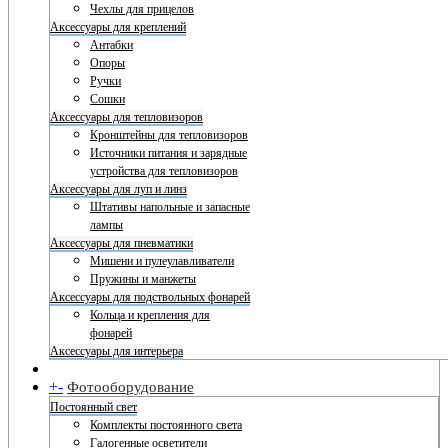
Чехлы для прицелов
Аксессуары для креплений
Антабки
Опоры
Ручки
Сошки
Аксессуары для тепловизоров
Кронштейны для тепловизоров
Источники питания и зарядные
устройства для тепловизоров
Аксессуары для луп и линз
Штативы напольные и запасные
лампы
Аксессуары для пневматики
Мишени и пулеулавливатели
Пружины и манжеты
Аксессуары для подствольных фонарей
Кольца и крепления для
фонарей
Аксессуары для интерьера
+
-
Фотооборудование
Постоянный свет
Комплекты постоянного света
Галогенные осветители