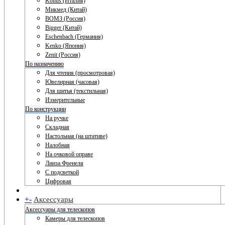
Konus (Италия)
Микмед (Китай)
ВОМЗ (Россия)
Bigger (Китай)
Eschenbach (Германия)
Kenko (Япония)
Zenit (Россия)
По назначению
Для чтения (просмотровая)
Ювелирная (часовая)
Для шитья (текстильная)
Измерительные
По конструкции
На ручке
Складная
Настольная (на штативе)
Налобная
На очковой оправе
Линза Френеля
С подсветкой
Цифровая
+
-
Аксессуары
Аксессуары для телескопов
Камеры для телескопов