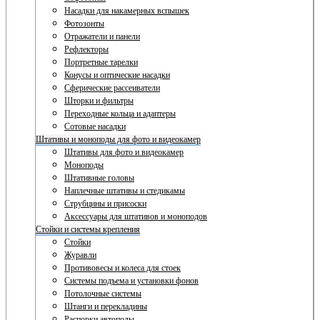
Насадки для накамерных вспышек
Фотозонты
Отражатели и панели
Рефлекторы
Портретные тарелки
Конусы и оптические насадки
Сферические рассеиватели
Шторки и фильтры
Переходные кольца и адаптеры
Сотовые насадки
Штативы и моноподы для фото и видеокамер
Штативы для фото и видеокамер
Моноподы
Штативные головы
Наплечные штативы и стедикамы
Струбцины и присоски
Аксессуары для штативов и моноподов
Стойки и системы крепления
Стойки
Журавли
Противовесы и колеса для стоек
Системы подъема и установки фонов
Потолочные системы
Штанги и перекладины
Распорки автополы