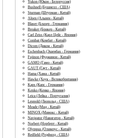
Yukon (Юкон - Белоруссия)
Bushnell (Бушнелл - США)
Sturman (Штурман - Китай)
Alpen (Альпен - Китай)
Blaser (Блазер - Германия)
Breaker (Брикер - Китай)
Carl Zeiss (Карл Цейс - Япония)
Combat (Комбат - Китай)
Dicom (Диком - Китай)
Eschenbach (Эшенбах - Германия)
Fujinon (Фуджинон - Китай)
GAMO (Гамо - Китай)
GAUT (Гаут - Китай)
Hama (Хама - Китай)
Hawke (Хоук - Великобритания)
Kaps (Капс - Германия)
Kenko (Кенко - Япония)
Leica (Лейка - Португалия)
Leupold (Люпольд - США)
Meade (Мид - Китай)
MINOX (Минокс - Китай)
Navigator (Навигатор - Китай)
Norbert (Норберт - Китай)
Olympus (Олимпус - Китай)
Redfield (Редфилд - США)