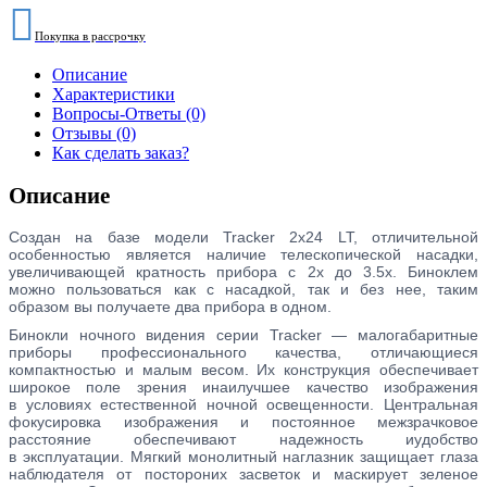
Покупка в рассрочку
Описание
Характеристики
Вопросы-Ответы (0)
Отзывы (0)
Как сделать заказ?
Описание
Создан на
базе модели Tracker 2x24 LT, отличительной
особенностью является наличие телескопической насадки,
увеличивающей кратность прибора с
2х до
3.5х. Биноклем
можно пользоваться как с
насадкой, так и
без нее, таким
образом вы
получаете два прибора в
одном.
Бинокли ночного видения серии Tracker
— малогабаритные
приборы профессионального качества, отличающиеся
компактностью и
малым весом. Их
конструкция обеспечивает
широкое поле зрения инаилучшее качество изображения
в
условиях естественной ночной освещенности. Центральная
фокусировка изображения и
постоянное межзрачковое
расстояние обеспечивают надежность иудобство
в
эксплуатации. Мягкий монолитный наглазник защищает глаза
наблюдателя от
постороних засветок и
маскирует зеленое