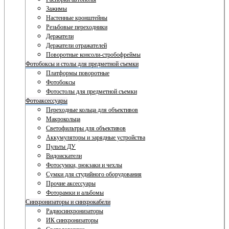
Зажимы
Настенные кронштейны
Резьбовые переходники
Держатели
Держатели отражателей
Поворотные консоли-стробофреймы
Фотобоксы и столы для предметной съемки
Платформы поворотные
Фотобоксы
Фотостолы для предметной съемки
Фотоаксессуары
Переходные кольца для объективов
Макрокольца
Светофильтры для объективов
Аккумуляторы и зарядные устройства
Пульты ДУ
Видоискатели
Фотосумки, рюкзаки и чехлы
Сумки для студийного оборудования
Прочие аксессуары
Фоторамки и альбомы
Синхронизаторы и синхрокабели
Радиосинхронизаторы
ИК синхронизаторы