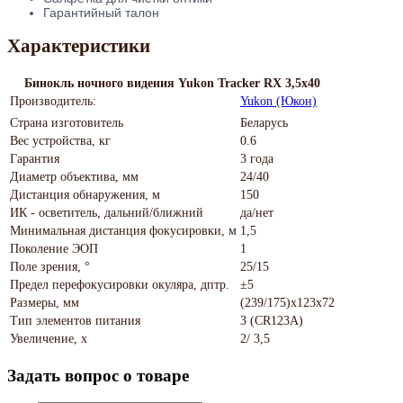
Гарантийный талон
Характеристики
Бинокль ночного видения Yukon Tracker RX 3,5x40
Производитель:
Yukon (Юкон)
Страна изготовитель
Беларусь
Вес устройства, кг
0.6
Гарантия
3 года
Диаметр объектива, мм
24/40
Дистанция обнаружения, м
150
ИК - осветитель, дальний/ближний
да/нет
Минимальная дистанция фокусировки, м
1,5
Поколение ЭОП
1
Поле зрения, °
25/15
Предел перефокусировки окуляра, дптр.
±5
Размеры, мм
(239/175)x123x72
Тип элементов питания
3 (CR123A)
Увеличение, x
2/ 3,5
Задать вопрос о товаре