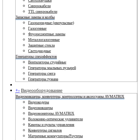
Светоловушки
Синхрокабели
TTL синхрокабели
Запасные лампы и колбы
Газоразрядные (импульсные)
Галогенные
Флуоресцентные лампы
Металлогалогенные
Защитные стекла
Светодиодные
Генераторы спецэффектов
Вентиляторы студийные
Генераторы мыльных пузырей
Генераторы снега
Генераторы тумана
+
-
Видеооборудование
Видеомикшеры, конвертеры, контроллеры и аксессуары AVMATRIX
Видеокодеры
Видеомикшеры
Видеомониторы AVMATRIX
Волоконно-оптические удлинители
Камеры и пульты управления
Конвертеры сигналов
Матричные коммутаторы/Роутеры