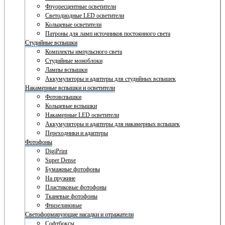
Флуоресцентные осветители
Светодиодные LED осветители
Кольцевые осветители
Патроны для ламп источников постоянного света
Студийные вспышки
Комплекты импульсного света
Студийные моноблоки
Лампы вспышки
Аккумуляторы и адаптеры для студийных вспышек
Накамерные вспышки и осветители
Фотовспышки
Кольцевые вспышки
Накамерные LED осветители
Аккумуляторы и адаптеры для накамерных вспышек
Переходники и адаптеры
Фотофоны
DigiPrint
Super Dense
Бумажные фотофоны
На пружине
Пластиковые фотофоны
Тканевые фотофоны
Флизелиновые
Светоформирующие насадки и отражатели
Софтбоксы