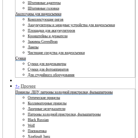
Штативные адаптеры
Штативные головки
Аксессуары для видеосъемки
Комплектующие ригов
Аккумуляторы и зарядные устройства для видеосъемки
Площадки для аккумуляторов
Кронштейны и держатели
Зажимы GreenBean
Лампы
Чистящие средства для видеосъемки
Сумки
Сумки для видеокамеры
Сумки для фотоаппаратов
Для студийного оборудования
+
-
Прочее
Прицелы, ЛЦУ, патроны холодной пристрелки, фальшпатроны
Оптические прицелы
Коллиматорные прицелы
Лазерные целеуказатели
Патроны холодной пристрелки, фальшпатроны
Black Russian
Wolf
Пневматика
Храбрый Заяц