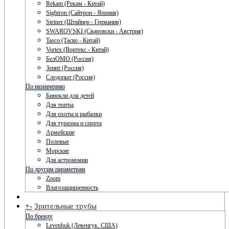
Rekam (Рекам - Китай)
Sightron (Сайтрон - Япония)
Steiner (Штайнер - Германия)
SWAROVSKI (Сваровски - Австрия)
Tasco (Таско - Китай)
Vortex (Вортекс - Китай)
БелОМО (Россия)
Зенит (Россия)
Следопыт (Россия)
По назначению
Бинокли для детей
Для театра
Для охоты и рыбалки
Для туризма и спорта
Армейские
Полевые
Морские
Для астрономии
По другим параметрам
Zoom
Влагозащищенность
+
-
Зрительные трубы
По бренду
Levenhuk (Левенгук. США)