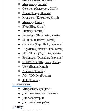
Микромед (Россия)
Celestron (Селестрон; США)
Konus (Конус; Италия)
Kromatech (Кроматек; Китай)
Микмед (Китай.)
EVA (ЕВА; Китай)
Биомед (Россия)
Eastcolight (Истколайт; Китай)
SITITEK (Сититек; Китай)
Carl Zeiss (Карл Цейс; Германия)
DigiMicro (ДиджиМикро; Китай)
EDU-TOYS (Эду-Тойз; Китай)
Eschenbach (Эшенбах; Германия)
STURMAN (Штурман; Китай)
Velvi (Велви; Китай)
Альтами (Россия)
АО «ЛОМО» (Россия)
ФОЗ (Россия)
По назначению
Микроскопы для детей
Для школьников и студентов
Для лаборатории
Для различных работ
По типу