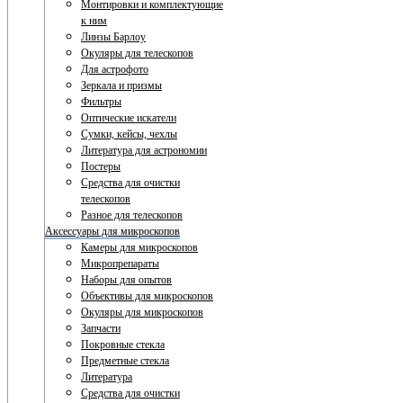
Монтировки и комплектующие
к ним
Линзы Барлоу
Окуляры для телескопов
Для астрофото
Зеркала и призмы
Фильтры
Оптические искатели
Сумки, кейсы, чехлы
Литература для астрономии
Постеры
Средства для очистки
телескопов
Разное для телескопов
Аксессуары для микроскопов
Камеры для микроскопов
Микропрепараты
Наборы для опытов
Объективы для микроскопов
Окуляры для микроскопов
Запчасти
Покровные стекла
Предметные стекла
Литература
Средства для очистки