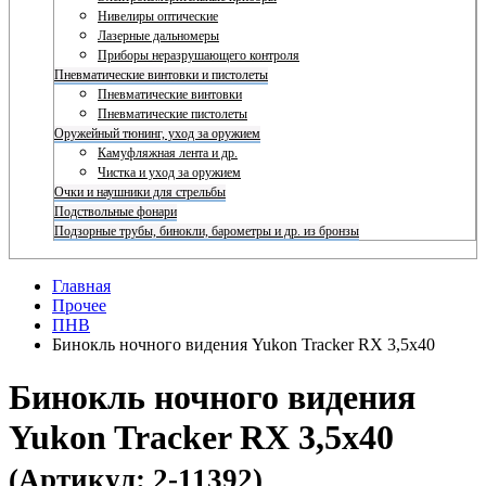
Нивелиры оптические
Лазерные дальномеры
Приборы неразрушающего контроля
Пневматические винтовки и пистолеты
Пневматические винтовки
Пневматические пистолеты
Оружейный тюнинг, уход за оружием
Камуфляжная лента и др.
Чистка и уход за оружием
Очки и наушники для стрельбы
Подствольные фонари
Подзорные трубы, бинокли, барометры и др. из бронзы
Главная
Прочее
ПНВ
Бинокль ночного видения Yukon Tracker RX 3,5x40
Бинокль ночного видения
Yukon Tracker RX 3,5x40
(Артикул: 2-11392)