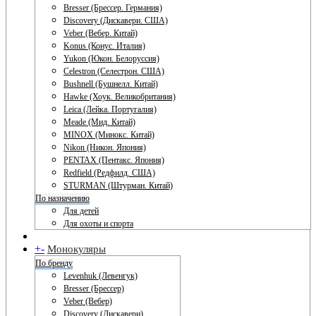
Bresser (Брессер. Германия)
Discovery (Дискавери. США)
Veber (Вебер. Китай)
Konus (Конус. Италия)
Yukon (Юкон. Белоруссия)
Celestron (Селестрон. США)
Bushnell (Бушнелл. Китай)
Hawke (Хоук. Великобритания)
Leica (Лейка. Португалия)
Meade (Мид. Китай)
MINOX (Минокс. Китай)
Nikon (Никон. Япония)
PENTAX (Пентакс. Япония)
Redfield (Редфилд. США)
STURMAN (Штурман. Китай)
По назначению
Для детей
Для охоты и спорта
+
-
Монокуляры
По бренду
Levenhuk (Левенгук)
Bresser (Брессер)
Veber (Вебер)
Discovery (Дискавери)