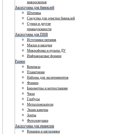
микроскопов
Аксессуары для биноклей
Штативы
Средства для очистки биноклей
Сумки и другие
принадлежности
Аксессуары для ПНВ
Источники питания
Маски и насадки
Микрофоны и пульты ДУ
Инфракрасные фонари
Разное
Компасы
Планетарии
Наборы для экспериментов
Фонари
Барометры и метеостанции
Часы
Глобусы
Металлоискатели
Экшн-камеры
Зонты
Фотоловушки
Аксессуары для прицелов
Крышки и наглазники