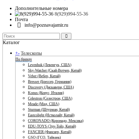
Дополнительные номера
8(929)994-55-36
Почта
info@poznavajamir.ru
Каталог
+
-
Телескопы
По бренду
Levenhuk (Левенгук, США)
Sky-Watcher (Скай-Вотчер, Китай)
Veber (Вебер, Китай)
Bresser (Брессер, Германия)
Discovery (Дискавери, США)
Konus (Конус, Италия)
Celestron (Селестрон, США)
Meade (Мид, США)
Sturman (Штурман, Китай)
Eastcolight (Истколайт, Китай)
CORONADO (Коронадо, Мексика)
EDU-TOYS (Эду-Тойз, Китай)
FANCIER (Фансиер, Китай)
GSO (ГСО, Тайвань)