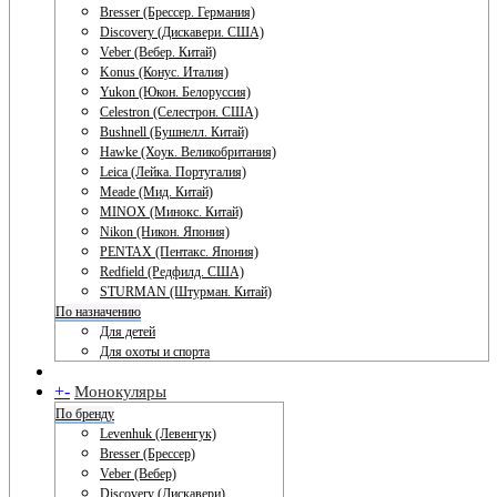
Bresser (Брессер. Германия)
Discovery (Дискавери. США)
Veber (Вебер. Китай)
Konus (Конус. Италия)
Yukon (Юкон. Белоруссия)
Celestron (Селестрон. США)
Bushnell (Бушнелл. Китай)
Hawke (Хоук. Великобритания)
Leica (Лейка. Португалия)
Meade (Мид. Китай)
MINOX (Минокс. Китай)
Nikon (Никон. Япония)
PENTAX (Пентакс. Япония)
Redfield (Редфилд. США)
STURMAN (Штурман. Китай)
По назначению
Для детей
Для охоты и спорта
+
-
Монокуляры
По бренду
Levenhuk (Левенгук)
Bresser (Брессер)
Veber (Вебер)
Discovery (Дискавери)