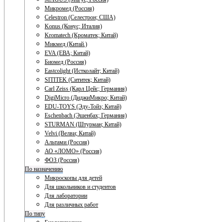
Микромед (Россия)
Celestron (Селестрон; США)
Konus (Конус; Италия)
Kromatech (Кроматек; Китай)
Микмед (Китай.)
EVA (ЕВА; Китай)
Биомед (Россия)
Eastcolight (Истколайт; Китай)
SITITEK (Сититек; Китай)
Carl Zeiss (Карл Цейс; Германия)
DigiMicro (ДиджиМикро; Китай)
EDU-TOYS (Эду-Тойз; Китай)
Eschenbach (Эшенбах; Германия)
STURMAN (Штурман; Китай)
Velvi (Велви; Китай)
Альтами (Россия)
АО «ЛОМО» (Россия)
ФОЗ (Россия)
По назначению
Микроскопы для детей
Для школьников и студентов
Для лаборатории
Для различных работ
По типу