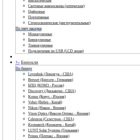
Биологические
Световые микроскопы (оптические)
Цифровые
Портативные
Стереоскопические (инструментальные)
По типу насадки
Монокулярные
Бинокулярные
Тринокулярные
Подключение по USB (LCD экран)
+
-
Бинокли
По бренду
Levenhuk (Левенгук - США)
Bresser (Брессер - Германия)
БПЦ (КОМЗ - Россия)
Discovery (Дискавери - США)
Konus (Конус - Италия)
Veber (Вебер - Китай)
Nikon (Никон - Япония)
Vixen Optics (Виксен Оптикс - Япония)
Celestron (Селестрон - США)
Kromatech (Кроматек - Китай)
LUNT Solar Systems (Германия)
Pentax (Пентакс - Япония)