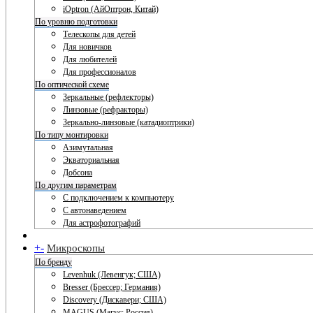
iOptron (АйОптрон, Китай)
По уровню подготовки
Телескопы для детей
Для новичков
Для любителей
Для профессионалов
По оптической схеме
Зеркальные (рефлекторы)
Линзовые (рефракторы)
Зеркально-линзовые (катадиоптрики)
По типу монтировки
Азимутальная
Экваториальная
Добсона
По другим параметрам
С подключением к компьютеру
С автонаведением
Для астрофотографий
+
-
Микроскопы
По бренду
Levenhuk (Левенгук; США)
Bresser (Брессер; Германия)
Discovery (Дискавери; США)
MAGUS (Магус; Россия)