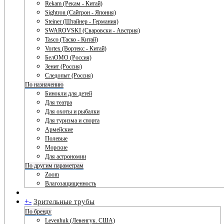
Rekam (Рекам - Китай)
Sightron (Сайтрон - Япония)
Steiner (Штайнер - Германия)
SWAROVSKI (Сваровски - Австрия)
Tasco (Таско - Китай)
Vortex (Вортекс - Китай)
БелОМО (Россия)
Зенит (Россия)
Следопыт (Россия)
По назначению
Бинокли для детей
Для театра
Для охоты и рыбалки
Для туризма и спорта
Армейские
Полевые
Морские
Для астрономии
По другим параметрам
Zoom
Влагозащищенность
+
-
Зрительные трубы
По бренду
Levenhuk (Левенгук. США)