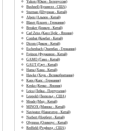
Yukon (Юкон - Белоруссия)
Bushnell (Бушнелл - США)
Sturman (Штурман - Китай)
Alpen (Альпен - Китай)
Blaser (Блазер - Германия)
Breaker (Брикер - Китай)
Carl Zeiss (Карл Цейс - Япония)
Combat (Комбат - Китай)
Dicom (Диком - Китай)
Eschenbach (Эшенбах - Германия)
Fujinon (Фуджинон - Китай)
GAMO (Гамо - Китай)
GAUT (Гаут - Китай)
Hama (Хама - Китай)
Hawke (Хоук - Великобритания)
Kaps (Капс - Германия)
Kenko (Кенко - Япония)
Leica (Лейка - Португалия)
Leupold (Люпольд - США)
Meade (Мид - Китай)
MINOX (Минокс - Китай)
Navigator (Навигатор - Китай)
Norbert (Норберт - Китай)
Olympus (Олимпус - Китай)
Redfield (Редфилд - США)