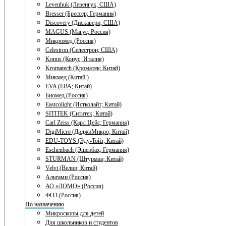
Levenhuk (Левенгук; США)
Bresser (Брессер; Германия)
Discovery (Дискавери; США)
MAGUS (Магус; Россия)
Микромед (Россия)
Celestron (Селестрон; США)
Konus (Конус; Италия)
Kromatech (Кроматек; Китай)
Микмед (Китай.)
EVA (ЕВА; Китай)
Биомед (Россия)
Eastcolight (Истколайт; Китай)
SITITEK (Сититек; Китай)
Carl Zeiss (Карл Цейс; Германия)
DigiMicro (ДиджиМикро; Китай)
EDU-TOYS (Эду-Тойз; Китай)
Eschenbach (Эшенбах; Германия)
STURMAN (Штурман; Китай)
Velvi (Велви; Китай)
Альтами (Россия)
АО «ЛОМО» (Россия)
ФОЗ (Россия)
По назначению
Микроскопы для детей
Для школьников и студентов