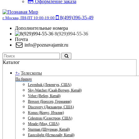
Оформление заказа
8(499)396-35-49
г. Москва, ПН-ПТ 10:00-19:00
Дополнительные номера
8(929)994-55-36
Почта
info@poznavajamir.ru
Каталог
+
-
Телескопы
По бренду
Levenhuk (Левенгук, США)
Sky-Watcher (Скай-Вотчер, Китай)
Veber (Вебер, Китай)
Bresser (Брессер, Германия)
Discovery (Дискавери, США)
Konus (Конус, Италия)
Celestron (Селестрон, США)
Meade (Мид, США)
Sturman (Штурман, Китай)
Eastcolight (Истколайт, Китай)