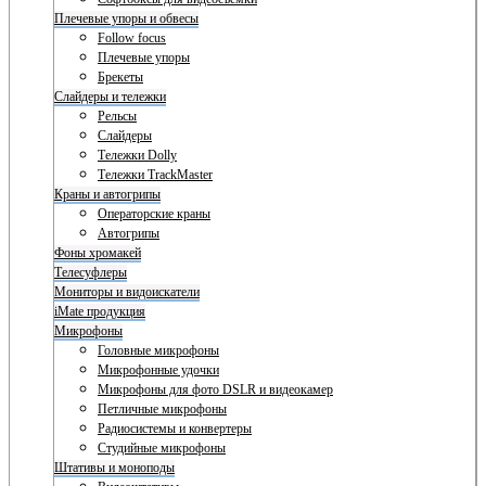
Плечевые упоры и обвесы
Follow focus
Плечевые упоры
Брекеты
Слайдеры и тележки
Рельсы
Слайдеры
Тележки Dolly
Тележки TrackMaster
Краны и автогрипы
Операторские краны
Автогрипы
Фоны хромакей
Телесуфлеры
Мониторы и видоискатели
iMate продукция
Микрофоны
Головные микрофоны
Микрофонные удочки
Микрофоны для фото DSLR и видеокамер
Петличные микрофоны
Радиосистемы и конвертеры
Студийные микрофоны
Штативы и моноподы