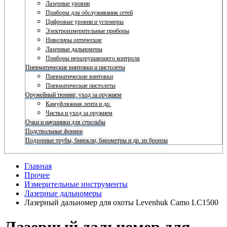
Лазерные уровни
Приборы для обслуживания сетей
Цифровые уровни и угломеры
Электроизмерительные приборы
Нивелиры оптические
Лазерные дальномеры
Приборы неразрушающего контроля
Пневматические винтовки и пистолеты
Пневматические винтовки
Пневматические пистолеты
Оружейный тюнинг, уход за оружием
Камуфляжная лента и др.
Чистка и уход за оружием
Очки и наушники для стрельбы
Подствольные фонари
Подзорные трубы, бинокли, барометры и др. из бронзы
Главная
Прочее
Измерительные инструменты
Лазерные дальномеры
Лазерный дальномер для охоты Levenhuk Camo LC1500