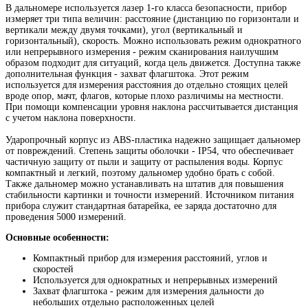
В дальномере используется лазер 1-го класса безопасности, прибор
измеряет три типа величин: расстояние (дистанцию по горизонтали и
вертикали между двумя точками), угол (вертикальный и
горизонтальный), скорость. Можно использовать режим однократного
или непрерывного измерения - режим сканирования наилучшим
образом подходит для ситуаций, когда цель движется. Доступна также
дополнительная функция - захват флагштока. Этот режим
используется для измерения расстояния до отдельно стоящих целей
вроде опор, мачт, флагов, которые плохо различимы на местности.
При помощи компенсации уровня наклона рассчитывается дистанция
с учетом наклона поверхности.
Ударопрочный корпус из ABS-пластика надежно защищает дальномер
от повреждений. Степень защиты оболочки - IP54, что обеспечивает
частичную защиту от пыли и защиту от распыления воды. Корпус
компактный и легкий, поэтому дальномер удобно брать с собой.
Также дальномер можно устанавливать на штатив для повышения
стабильности картинки и точности измерений. Источником питания
прибора служит стандартная батарейка, ее заряда достаточно для
проведения 5000 измерений.
Основные особенности:
Компактный прибор для измерения расстояний, углов и
скоростей
Используется для однократных и непрерывных измерений
Захват флагштока - режим для измерения дальности до
небольших отдельно расположенных целей