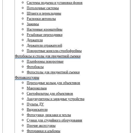
Системы подъема и установки фонов
Потолочные системы
Штанги и перекладины
Распорки автополы
Зажимы
Настенные кронштейны
Резьбовые переходники
Держатели
Держатели отражателей
Поворотные консоли-стробофреймы
Фотобоксы и столы для предметной съемки
Платформы поворотные
Фотобоксы
Фотостолы для предметной съемки
Фотоаксессуары
Переходные кольца для объективов
Макрокольца
Светофильтры для объективов
Аккумуляторы и зарядные устройства
Пульты ДУ
Видоискатели
Фотосумки, рюкзаки и чехлы
Сумки для студийного оборудования
Прочие аксессуары
Фоторамки и альбомы