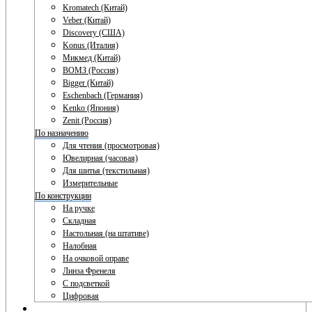
Kromatech (Китай)
Veber (Китай)
Discovery (США)
Konus (Италия)
Микмед (Китай)
ВОМЗ (Россия)
Bigger (Китай)
Eschenbach (Германия)
Kenko (Япония)
Zenit (Россия)
По назначению
Для чтения (просмотровая)
Ювелирная (часовая)
Для шитья (текстильная)
Измерительные
По конструкции
На ручке
Складная
Настольная (на штативе)
Налобная
На очковой оправе
Линза Френеля
С подсветкой
Цифровая