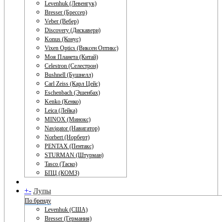
Levenhuk (Левенгук)
Bresser (Брессер)
Veber (Вебер)
Discovery (Дискавери)
Konus (Конус)
Vixen Optics (Виксен Оптикс)
Моя Планета (Китай)
Celestron (Селестрон)
Bushnell (Бушнелл)
Carl Zeiss (Карл Цейс)
Eschenbach (Эшенбах)
Kenko (Кенко)
Leica (Лейка)
MINOX (Минокс)
Navigator (Навигатор)
Norbert (Норберт)
PENTAX (Пентакс)
STURMAN (Штурман)
Tasco (Таско)
БПЦ (КОМЗ)
+
-
Лупы
По бренду
Levenhuk (США)
Bresser (Германия)