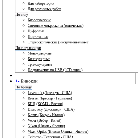
Для лаборатории
Для различных работ
По типу
Биологические
Световые микроскопы (оптические)
Цифровые
Портативные
Стереоскопические (инструментальные)
По типу насадки
Монокулярные
Бинокулярные
Тринокулярные
Подключение по USB (LCD экран)
+
-
Бинокли
По бренду
Levenhuk (Левенгук - США)
Bresser (Брессер - Германия)
БПЦ (КОМЗ - Россия)
Discovery (Дискавери - США)
Konus (Конус - Италия)
Veber (Вебер - Китай)
Nikon (Никон - Япония)
Vixen Optics (Виксен Оптикс - Япония)
Celestron (Селестрон - США)