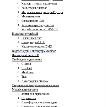
Камеры и пульты управления
Конвертеры сигналов
Матричные коммутаторы/Роутеры
Мультивьюеры
Сигнализация Tally
Усилители-распределители
Устройства захвата USB/PCIE
Видеосвет студийный
Галогенный свет
Светодиодный LED
Управление светом DMX
Видеосендеры и аксессуары Accsoon
Накамерный свет LED
Стойки для видеосъемки
C-Stand
GBStand
MultiStand
Titan
Аксессуары к стойкам
Стедикамы и моторизованные системы
Модификаторы света
Зонты для видеосъемки
Отражатели
Светоформирующие насадки
Софтбоксы для видеосъемки