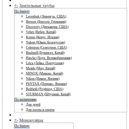
+
-
Зрительные трубы
По бренду
Levenhuk (Левенгук. США)
Bresser (Брессер. Германия)
Discovery (Дискавери. США)
Veber (Вебер. Китай)
Konus (Конус. Италия)
Yukon (Юкон. Белоруссия)
Celestron (Селестрон. США)
Bushnell (Бушнелл. Китай)
Hawke (Хоук. Великобритания)
Leica (Лейка. Португалия)
Meade (Мид. Китай)
MINOX (Минокс. Китай)
Nikon (Никон. Япония)
PENTAX (Пентакс. Япония)
Redfield (Редфилд. США)
STURMAN (Штурман. Китай)
По назначению
Для детей
Для охоты и спорта
+
-
Монокуляры
По бренду