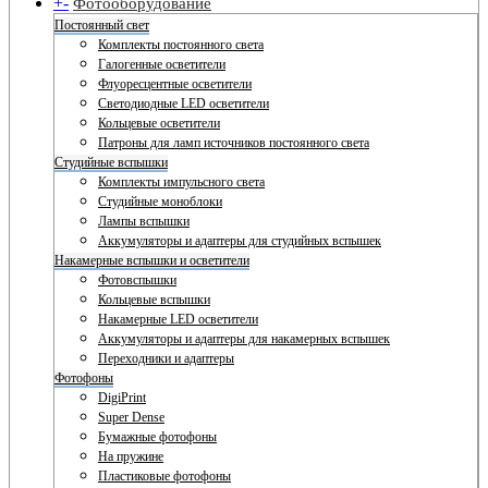
+
-
Фотооборудование
Постоянный свет
Комплекты постоянного света
Галогенные осветители
Флуоресцентные осветители
Светодиодные LED осветители
Кольцевые осветители
Патроны для ламп источников постоянного света
Студийные вспышки
Комплекты импульсного света
Студийные моноблоки
Лампы вспышки
Аккумуляторы и адаптеры для студийных вспышек
Накамерные вспышки и осветители
Фотовспышки
Кольцевые вспышки
Накамерные LED осветители
Аккумуляторы и адаптеры для накамерных вспышек
Переходники и адаптеры
Фотофоны
DigiPrint
Super Dense
Бумажные фотофоны
На пружине
Пластиковые фотофоны