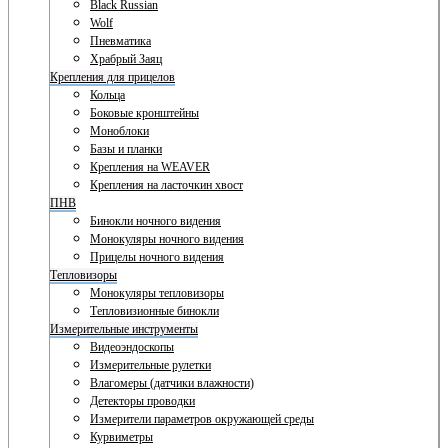
Black Russian
Wolf
Пневматика
Храбрый Заяц
Крепления для прицелов
Кольца
Боковые кронштейны
Моноблоки
Базы и планки
Крепления на WEAVER
Крепления на ласточкин хвост
ПНВ
Бинокли ночного видения
Монокуляры ночного видения
Прицелы ночного видения
Тепловизоры
Монокуляры тепловизоры
Тепловизионные бинокли
Измерительные инструменты
Видеоэндоскопы
Измерительные рулетки
Влагомеры (датчики влажности)
Детекторы проводки
Измерители параметров окружающей среды
Курвиметры