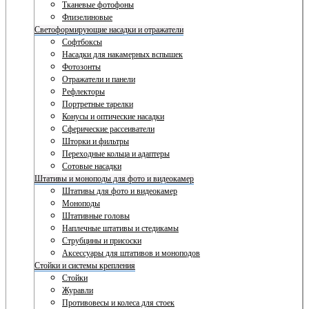
Тканевые фотофоны
Флизелиновые
Светоформирующие насадки и отражатели
Софтбоксы
Насадки для накамерных вспышек
Фотозонты
Отражатели и панели
Рефлекторы
Портретные тарелки
Конусы и оптические насадки
Сферические рассеиватели
Шторки и фильтры
Переходные кольца и адаптеры
Сотовые насадки
Штативы и моноподы для фото и видеокамер
Штативы для фото и видеокамер
Моноподы
Штативные головы
Наплечные штативы и стедикамы
Струбцины и присоски
Аксессуары для штативов и моноподов
Стойки и системы крепления
Стойки
Журавли
Противовесы и колеса для стоек