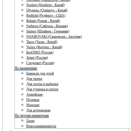
Norbert (Норберт - Китай)
Olympus (Олимпус - Китай)
Redfield (Редфилд - США)
Rekam (Рекам - Китай)
Sightron (Сайтрон - Япония)
Steiner (Штайнер - Германия)
SWAROVSKI (Сваровски - Австрия)
Tasco (Таско - Китай)
Vortex (Вортекс - Китай)
БелОМО (Россия)
Зенит (Россия)
Следопыт (Россия)
По назначению
Бинокли для детей
Для театра
Для охоты и рыбалки
Для туризма и спорта
Армейские
Полевые
Морские
Для астрономии
По другим параметрам
Zoom
Влагозащищенность