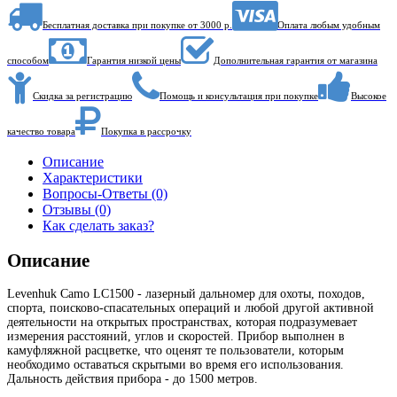
Бесплатная доставка при покупке от 3000 р.
Оплата любым удобным
способом
Гарантия низкой цены
Дополнительная гарантия от магазина
Скидка за регистрацию
Помощь и консультация при покупке
Высокое
качество товара
Покупка в рассрочку
Описание
Характеристики
Вопросы-Ответы (0)
Отзывы (0)
Как сделать заказ?
Описание
Levenhuk Camo LC1500 - лазерный дальномер для охоты, походов,
спорта, поисково-спасательных операций и любой другой активной
деятельности на открытых пространствах, которая подразумевает
измерения расстояний, углов и скоростей. Прибор выполнен в
камуфляжной расцветке, что оценят те пользователи, которым
необходимо оставаться скрытыми во время его использования.
Дальность действия прибора - до 1500 метров.