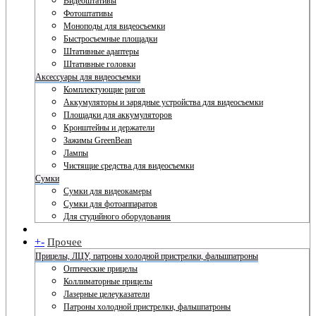
Видеоштативы
Фотоштативы
Моноподы для видеосъемки
Быстросъемные площадки
Штативные адаптеры
Штативные головки
Аксессуары для видеосъемки
Комплектующие ригов
Аккумуляторы и зарядные устройства для видеосъемки
Площадки для аккумуляторов
Кронштейны и держатели
Зажимы GreenBean
Лампы
Чистящие средства для видеосъемки
Сумки
Сумки для видеокамеры
Сумки для фотоаппаратов
Для студийного оборудования
+
-
Прочее
Прицелы, ЛЦУ, патроны холодной пристрелки, фальшпатроны
Оптические прицелы
Коллиматорные прицелы
Лазерные целеуказатели
Патроны холодной пристрелки, фальшпатроны