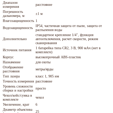
Диапазон
расстояние
измерения
Погрешность
±1 м
дальномера, м
Влагозащищенность
1
IP54, частичная защита от пыли, защита от
Водозащищенность
распыления воды
стандартное крепление 1/4", функция
Дополнительно
автоотключения, расчет скорости, режим
сканирования
1 батарейка типа CR2, 3 В, 900 мАч (нет в
Источник питания
комплекте)
Корпус
высокопрочный ABS-пластик
Назначение
для охоты
Отображение
метры/ярды
расстояния
Тип лазера
класс 1, 905 нм
Точность измерения
расстояние
Уровень сложности
просто
сборки и настройки
Чехол/кейс/сумка в
чехол
комплекте
Увеличение, крат
6
Диаметр объектива
25