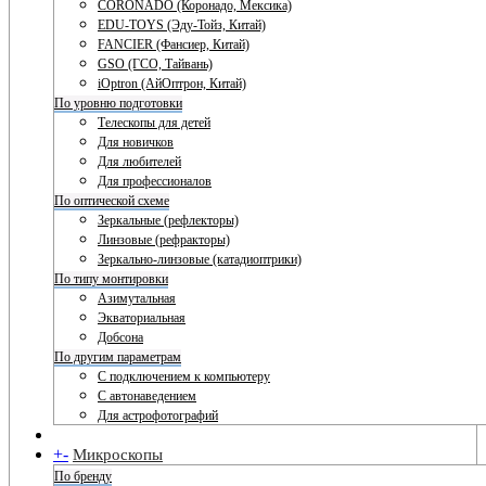
CORONADO (Коронадо, Мексика)
EDU-TOYS (Эду-Тойз, Китай)
FANCIER (Фансиер, Китай)
GSO (ГСО, Тайвань)
iOptron (АйОптрон, Китай)
По уровню подготовки
Телескопы для детей
Для новичков
Для любителей
Для профессионалов
По оптической схеме
Зеркальные (рефлекторы)
Линзовые (рефракторы)
Зеркально-линзовые (катадиоптрики)
По типу монтировки
Азимутальная
Экваториальная
Добсона
По другим параметрам
С подключением к компьютеру
С автонаведением
Для астрофотографий
+
-
Микроскопы
По бренду