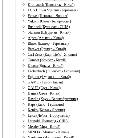
Kromatech (Кроматек - Китай)
LUNT Solar Systems (Германия)
Pentax (Пентакс - Япония)
Yukon (Юкон - Белоруссия)
Bushnell (Бушнелл - США)
Sturman (Штурман - Китай)
Alpen (Альпен - Китай)
Blaser (Блазер - Германия)
Breaker (Брикер - Китай)
Carl Zeiss (Карл Цейс - Япония)
Combat (Комбат - Китай)
Dicom (Диком - Китай)
Eschenbach (Эшенбах - Германия)
Fujinon (Фуджинон - Китай)
GAMO (Гамо - Китай)
GAUT (Гаут - Китай)
Hama (Хама - Китай)
Hawke (Хоук - Великобритания)
Kaps (Капс - Германия)
Kenko (Кенко - Япония)
Leica (Лейка - Португалия)
Leupold (Люпольд - США)
Meade (Мид - Китай)
MINOX (Минокс - Китай)
Navigator (Навигатор - Китай)