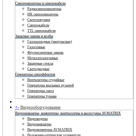
Синхронизаторы и синхрокабели
Радиосинхронизаторы
ИК синхронизаторы
Светоловушки
Синхрокабели
TTL синхрокабели
Запасные лампы и колбы
Газоразрядные (импульсные)
Галогенные
Флуоресцентные лампы
Металлогалогенные
Защитные стекла
Светодиодные
Генераторы спецэффектов
Вентиляторы студийные
Генераторы мыльных пузырей
Генераторы снега
Генераторы тумана
+
-
Видеооборудование
Видеомикшеры, конвертеры, контроллеры и аксессуары AVMATRIX
Видеокодеры
Видеомикшеры
Видеомониторы AVMATRIX
Волоконно-оптические удлинители