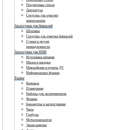
Предметные стекла
Литература
Средства для очистки
микроскопов
Аксессуары для биноклей
Штативы
Средства для очистки биноклей
Сумки и другие
принадлежности
Аксессуары для ПНВ
Источники питания
Маски и насадки
Микрофоны и пульты ДУ
Инфракрасные фонари
Разное
Компасы
Планетарии
Наборы для экспериментов
Фонари
Барометры и метеостанции
Часы
Глобусы
Металлоискатели
Экшн-камеры