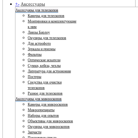
+
-
Аксессуары
Аксессуары для телескопов
Камеры для телескопов
Монтировки и комплектующие
к ним
Линзы Барлоу
Окуляры для телескопов
Для астрофото
Зеркала и призмы
Фильтры
Оптические искатели
Сумки, кейсы, чехлы
Литература для астрономии
Постеры
Средства для очистки
телескопов
Разное для телескопов
Аксессуары для микроскопов
Камеры для микроскопов
Микропрепараты
Наборы для опытов
Объективы для микроскопов
Окуляры для микроскопов
Запчасти
Покровные стекла