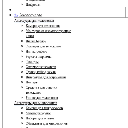
Цифровая
+
-
Аксессуары
Аксессуары для телескопов
Камеры для телескопов
Монтировки и комплектующие
к ним
Линзы Барлоу
Окуляры для телескопов
Для астрофото
Зеркала и призмы
Фильтры
Оптические искатели
Сумки, кейсы, чехлы
Литература для астрономии
Постеры
Средства для очистки
телескопов
Разное для телескопов
Аксессуары для микроскопов
Камеры для микроскопов
Микропрепараты
Наборы для опытов
Объективы для микроскопов