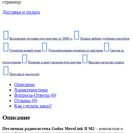
страницу
Доставка и оплата
Бесплатная доставка при покупке от 3000 р.
Оплата любым удобным способом
Гарантия низкой цены
Дополнительная гарантия от магазина
Скидка за
регистрацию
Помощь и консультация при покупке
Высокое качество товара
Покупка в рассрочку
Описание
Характеристики
Вопросы-Ответы (0)
Отзывы (0)
Как сделать заказ?
Описание
Петличная радиосистема Godox MoveLink II M2
– компактная и