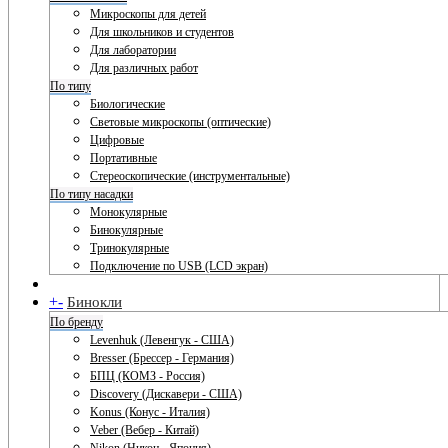
Микроскопы для детей
Для школьников и студентов
Для лаборатории
Для различных работ
По типу
Биологические
Световые микроскопы (оптические)
Цифровые
Портативные
Стереоскопические (инструментальные)
По типу насадки
Монокулярные
Бинокулярные
Тринокулярные
Подключение по USB (LCD экран)
+
-
Бинокли
По бренду
Levenhuk (Левенгук - США)
Bresser (Брессер - Германия)
БПЦ (КОМЗ - Россия)
Discovery (Дискавери - США)
Konus (Конус - Италия)
Veber (Вебер - Китай)