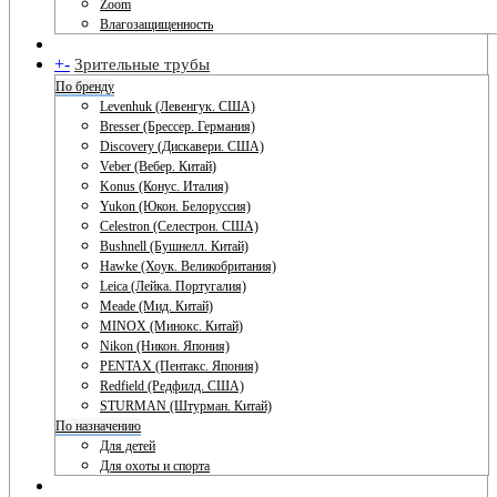
Zoom
Влагозащищенность
+
-
Зрительные трубы
По бренду
Levenhuk (Левенгук. США)
Bresser (Брессер. Германия)
Discovery (Дискавери. США)
Veber (Вебер. Китай)
Konus (Конус. Италия)
Yukon (Юкон. Белоруссия)
Celestron (Селестрон. США)
Bushnell (Бушнелл. Китай)
Hawke (Хоук. Великобритания)
Leica (Лейка. Португалия)
Meade (Мид. Китай)
MINOX (Минокс. Китай)
Nikon (Никон. Япония)
PENTAX (Пентакс. Япония)
Redfield (Редфилд. США)
STURMAN (Штурман. Китай)
По назначению
Для детей
Для охоты и спорта