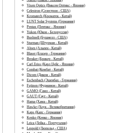
Nikon (Никон - Япония)
Vixen Optics (Виксен Оптикс - Япония)
Celestron (Селестрон - США)
Kromatech (Кроматек - Китай)
LUNT Solar Systems (Германия)
Pentax (Пентакс - Япония)
Yukon (Юкон - Белоруссия)
Bushnell (Бушнелл - США)
Sturman (Штурман - Китай)
Alpen (Альпен - Китай)
Blaser (Блазер - Германия)
Breaker (Брикер - Китай)
Carl Zeiss (Карл Цейс - Япония)
Combat (Комбат - Китай)
Dicom (Диком - Китай)
Eschenbach (Эшенбах - Германия)
Fujinon (Фуджинон - Китай)
GAMO (Гамо - Китай)
GAUT (Гаут - Китай)
Hama (Хама - Китай)
Hawke (Хоук - Великобритания)
Kaps (Капс - Германия)
Kenko (Кенко - Япония)
Leica (Лейка - Португалия)
Leupold (Люпольд - США)