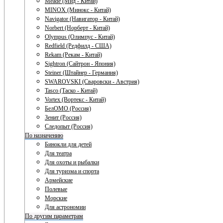
Meade (Мид - Китай)
MINOX (Минокс - Китай)
Navigator (Навигатор - Китай)
Norbert (Норберт - Китай)
Olympus (Олимпус - Китай)
Redfield (Редфилд - США)
Rekam (Рекам - Китай)
Sightron (Сайтрон - Япония)
Steiner (Штайнер - Германия)
SWAROVSKI (Сваровски - Австрия)
Tasco (Таско - Китай)
Vortex (Вортекс - Китай)
БелОМО (Россия)
Зенит (Россия)
Следопыт (Россия)
По назначению
Бинокли для детей
Для театра
Для охоты и рыбалки
Для туризма и спорта
Армейские
Полевые
Морские
Для астрономии
По другим параметрам