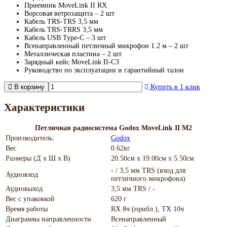
Приемник MoveLink II RX
Ворсовая ветрозащита – 2 шт
Кабель TRS-TRS 3,5 мм
Кабель TRS-TRRS 3,5 мм
Кабель USB Type-C – 3 шт
Всенаправленный петличный микрофон 1.2 м – 2 шт
Металлическая пластина – 2 шт
Зарядный кейс MoveLink II-С3
Руководство по эксплуатации и гарантийный талон
В корзину
Купить в 1 клик
Характеристики
Петличная радиосистема Godox MoveLink II M2
Производитель:
Godox
Вес
0.62кг
Размеры (Д х Ш х В)
20.50см x 19.00см x 5.50см
- / 3,5 мм TRS (вход для
Аудиовход
петличного микрофона)
Аудиовыход
3,5 мм TRS / -
Вес с упаковкой
620 г
Время работы
RX 8ч (прибл.), TX 10ч
Диаграмма направленности
Всенаправленный