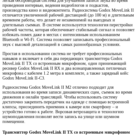
легкая беспроводная система для улучшения записи звука во время
проведения интервью, ведения видеоблогов и подкастов,
производства кино и видеоконтента. Радиосистема Godox MoveLink II
отличается увеличенной рабочей дистанцией (до 100 м) и длительным
временем работы, что делает ее незаменимой на выездных и
длительных съемках. В системе используется технология перестройки
рабочей частоты, которая обеспечивает стабильный сигнал и позволяет
избежать помех даже в местах с интенсивным использованием
Bluetooth и Wi-Fi. Система позволяет записывать профессиональный
звук с высокой детализацией в самых разнообразных условиях.
Простая в использовании система не требует профессиональных
навыков и включает в себя два передающих трансмиттера Godox
MoveLink II TX со встроенным микрофоном, один принимающий
ресивер Godox MoveLink II RX и два всенаправленных петличных
микрофона с кабелем 1.2 метра в комплекте, а также зарядный кейс
Godox MoveLink II-C3.
Радиосистема Godox MoveLink II M2 отлично подходит для
использования во время записи динамических сцен, съемок во время
движения и онлайн трансляций. Чтобы использовать систему
достаточно закрепить передатчик на одежде с помощью встроенной
клипсы, присоединить приемник к камере или смартфону – и
устройство готово к работе. Ворсовая ветрозащита и технологию
шумоподавления позволят вести запись на улице или шумном
помещении.
Трансмиттер Godox MoveLink II TX со встроенным микрофоном