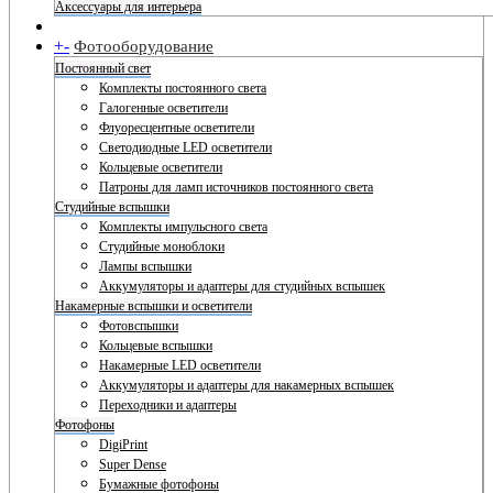
Аксессуары для интерьера
+
-
Фотооборудование
Постоянный свет
Комплекты постоянного света
Галогенные осветители
Флуоресцентные осветители
Светодиодные LED осветители
Кольцевые осветители
Патроны для ламп источников постоянного света
Студийные вспышки
Комплекты импульсного света
Студийные моноблоки
Лампы вспышки
Аккумуляторы и адаптеры для студийных вспышек
Накамерные вспышки и осветители
Фотовспышки
Кольцевые вспышки
Накамерные LED осветители
Аккумуляторы и адаптеры для накамерных вспышек
Переходники и адаптеры
Фотофоны
DigiPrint
Super Dense
Бумажные фотофоны