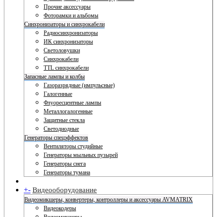
Прочие аксессуары
Фоторамки и альбомы
Синхронизаторы и синхрокабели
Радиосинхронизаторы
ИК синхронизаторы
Светоловушки
Синхрокабели
TTL синхрокабели
Запасные лампы и колбы
Газоразрядные (импульсные)
Галогенные
Флуоресцентные лампы
Металлогалогенные
Защитные стекла
Светодиодные
Генераторы спецэффектов
Вентиляторы студийные
Генераторы мыльных пузырей
Генераторы снега
Генераторы тумана
+
-
Видеооборудование
Видеомикшеры, конвертеры, контроллеры и аксессуары AVMATRIX
Видеокодеры