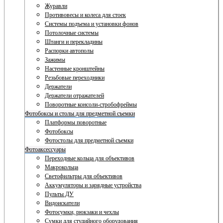
Журавли
Противовесы и колеса для стоек
Системы подъема и установки фонов
Потолочные системы
Штанги и перекладины
Распорки автополы
Зажимы
Настенные кронштейны
Резьбовые переходники
Держатели
Держатели отражателей
Поворотные консоли-стробофреймы
Фотобоксы и столы для предметной съемки
Платформы поворотные
Фотобоксы
Фотостолы для предметной съемки
Фотоаксессуары
Переходные кольца для объективов
Макрокольца
Светофильтры для объективов
Аккумуляторы и зарядные устройства
Пульты ДУ
Видоискатели
Фотосумки, рюкзаки и чехлы
Сумки для студийного оборудования