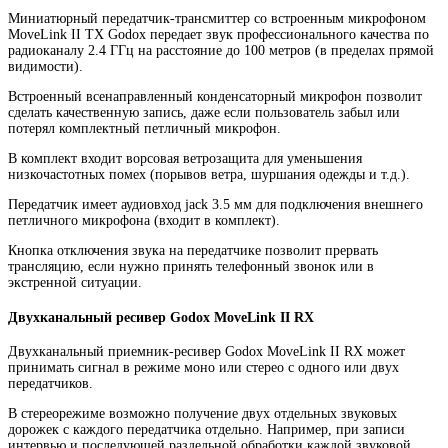
Миниатюрный передатчик-трансмиттер со встроенным микрофоном
MoveLink II TX Godox передает звук профессионального качества по
радиоканалу 2.4 ГГц на расстояние до 100 метров (в пределах прямой
видимости).
Встроенный всенаправленный конденсаторный микрофон позволит
сделать качественную запись, даже если пользователь забыл или
потерял комплектный петличный микрофон.
В комплект входит ворсовая ветрозащита для уменьшения
низкочастотных помех (порывов ветра, шуршания одежды и т.д.).
Передатчик имеет аудиовход jack 3.5 мм для подключения внешнего
петличного микрофона (входит в комплект).
Кнопка отключения звука на передатчике позволит прервать
трансляцию, если нужно принять телефонный звонок или в
экстренной ситуации.
Двухканальный ресивер Godox MoveLink II RX
Двухканальный приемник-ресивер Godox MoveLink II RX может
принимать сигнал в режиме моно или стерео с одного или двух
передатчиков.
В стереорежиме возможно получение двух отдельных звуковых
дорожек с каждого передатчика отдельно. Например, при записи
интервью и последующей раздельной обработки каждой звуковой