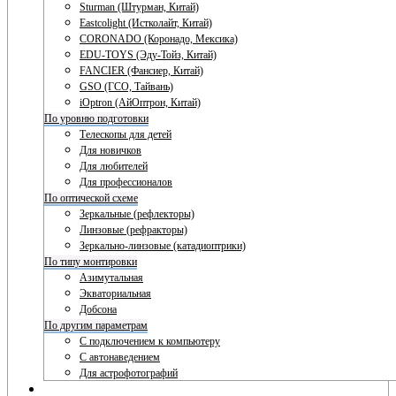
Sturman (Штурман, Китай)
Eastcolight (Истколайт, Китай)
CORONADO (Коронадо, Мексика)
EDU-TOYS (Эду-Тойз, Китай)
FANCIER (Фансиер, Китай)
GSO (ГСО, Тайвань)
iOptron (АйОптрон, Китай)
По уровню подготовки
Телескопы для детей
Для новичков
Для любителей
Для профессионалов
По оптической схеме
Зеркальные (рефлекторы)
Линзовые (рефракторы)
Зеркально-линзовые (катадиоптрики)
По типу монтировки
Азимутальная
Экваториальная
Добсона
По другим параметрам
С подключением к компьютеру
С автонаведением
Для астрофотографий