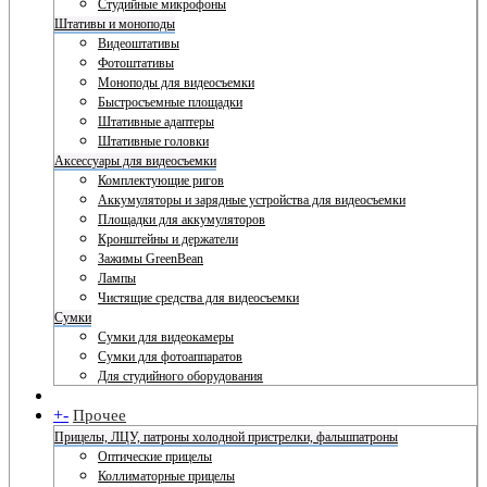
Студийные микрофоны
Штативы и моноподы
Видеоштативы
Фотоштативы
Моноподы для видеосъемки
Быстросъемные площадки
Штативные адаптеры
Штативные головки
Аксессуары для видеосъемки
Комплектующие ригов
Аккумуляторы и зарядные устройства для видеосъемки
Площадки для аккумуляторов
Кронштейны и держатели
Зажимы GreenBean
Лампы
Чистящие средства для видеосъемки
Сумки
Сумки для видеокамеры
Сумки для фотоаппаратов
Для студийного оборудования
+
-
Прочее
Прицелы, ЛЦУ, патроны холодной пристрелки, фальшпатроны
Оптические прицелы
Коллиматорные прицелы