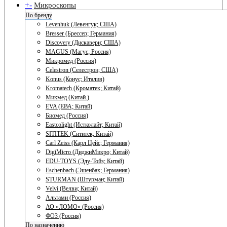
+
-
Микроскопы
По бренду
Levenhuk (Левенгук; США)
Bresser (Брессер; Германия)
Discovery (Дискавери; США)
MAGUS (Магус; Россия)
Микромед (Россия)
Celestron (Селестрон; США)
Konus (Конус; Италия)
Kromatech (Кроматек; Китай)
Микмед (Китай.)
EVA (ЕВА; Китай)
Биомед (Россия)
Eastcolight (Истколайт; Китай)
SITITEK (Сититек; Китай)
Carl Zeiss (Карл Цейс; Германия)
DigiMicro (ДиджиМикро; Китай)
EDU-TOYS (Эду-Тойз; Китай)
Eschenbach (Эшенбах; Германия)
STURMAN (Штурман; Китай)
Velvi (Велви; Китай)
Альтами (Россия)
АО «ЛОМО» (Россия)
ФОЗ (Россия)
По назначению