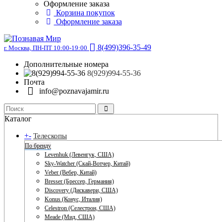
Оформление заказа
Корзина покупок
Оформление заказа
8(499)396-35-49
г. Москва, ПН-ПТ 10:00-19:00
Дополнительные номера
8(929)994-55-36
Почта
info@poznavajamir.ru
Каталог
+
-
Телескопы
По бренду
Levenhuk (Левенгук, США)
Sky-Watcher (Скай-Вотчер, Китай)
Veber (Вебер, Китай)
Bresser (Брессер, Германия)
Discovery (Дискавери, США)
Konus (Конус, Италия)
Celestron (Селестрон, США)
Meade (Мид, США)