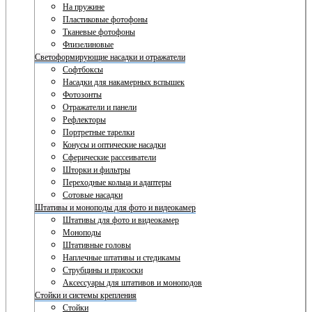
На пружине
Пластиковые фотофоны
Тканевые фотофоны
Флизелиновые
Светоформирующие насадки и отражатели
Софтбоксы
Насадки для накамерных вспышек
Фотозонты
Отражатели и панели
Рефлекторы
Портретные тарелки
Конусы и оптические насадки
Сферические рассеиватели
Шторки и фильтры
Переходные кольца и адаптеры
Сотовые насадки
Штативы и моноподы для фото и видеокамер
Штативы для фото и видеокамер
Моноподы
Штативные головы
Наплечные штативы и стедикамы
Струбцины и присоски
Аксессуары для штативов и моноподов
Стойки и системы крепления
Стойки