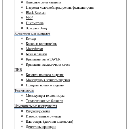
Лазерные целеуказатели
Патроны холодной пристрелки, фальшпатроны
Black Russian
Wolf
Пневматика
Храбрый Заяц
Крепления для прицелов
Кольца
Боковые кронштейны
Моноблоки
Базы и планки
Крепления на WEAVER
Крепления на ласточкин хвост
ПНВ
Бинокли ночного видения
Монокуляры ночного видения
Прицелы ночного видения
Тепловизоры
Монокуляры тепловизоры
Тепловизионные бинокли
Измерительные инструменты
Видеоэндоскопы
Измерительные рулетки
Влагомеры (датчики влажности)
Детекторы проводки