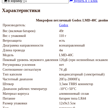
В корзину
Купить в 1 клик
Характеристики
Микрофон петличный Godox LMD-40C двойн
Производитель:
Godox
Вес (включая батарею)
49г
Вес с упаковкой
110 г
Ветрозащита
есть
Диаграмма направленности
всенаправленный
Длина провода
4м
Модель
LMD-40C
Пиковый уровень звукового давления
120дБ (при нелинейных искажен
Регулировка усиления
нет
Соотношение сигнал/шум
74 дБ
Тип капсюля
конденсаторный (электретный)
Частотный диапазон
20Гц-20000Гц
Штекер
3,5мм TRRS коннектор
Диапазон рабочих температур
-10°C~50°C
Материал корпуса
алюминиевый сплав
Питание
батарея типа LR44
Размер упаковки
12х9х3.5см