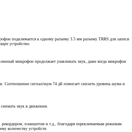
фон подключается к одному разъему 3.5 мм разъему TRRS для записи
ющее устройство.
авленный микрофон продолжает улавливать звук, даже когда микрофон
ки. Соотношение сигнал/шум 74 дБ помогает снизить уровень шума и
 снимать звук в движении.
 рекордером, планшетом и т.д., благодаря переключаемым режимам
шему количеству устройств.