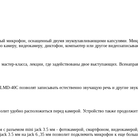
ый микрофон, оснащенный двумя звукоулавливающими капсулями. Микро
ю камеру, видеокамеру, диктофон, компьютер или другое видеозаписыва
 мастер-класса, лекции, где задействованы двое выступающих. Всенапр
LMD-40C позволят записывать естественно звучащую речь и другие зву
зволит удобно расположиться перед камерой. Устройство также продолжит
 разъемом mini jack 3.5 мм - фотокамерой, смартфоном, видеокамерой,
i jack 3.5 мм на jack 6.,35 мм позволит подключить микрофон к еще боль