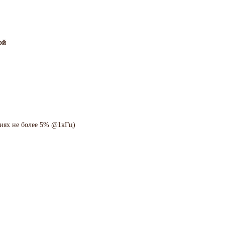
ой
иях не более 5% @1кГц)