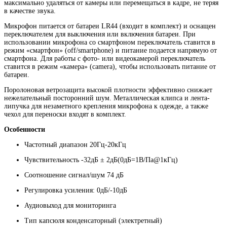
максимально удаляться от камеры или перемещаться в кадре, не теряя
в качестве звука.
Микрофон питается от батареи LR44 (входит в комплект) и оснащен
переключателем для выключения или включения батареи. При
использовании микрофона со смартфоном переключатель ставится в
режим «смартфон» (off/smartphone) и питание подается напрямую от
смартфона. Для работы с фото- или видеокамерой переключатель
ставится в режим «камера» (camera), чтобы использовать питание от
батареи.
Поролоновая ветрозащита высокой плотности эффективно снижает
нежелательный посторонний шум. Металлическая клипса и лента-
липучка для незаметного крепления микрофона к одежде, а также
чехол для переноски входят в комплект.
Особенности
Частотный диапазон 20Гц-20кГц
Чувствительность -32дБ ± 2дБ(0дБ=1В/Па@1кГц)
Соотношение сигнал/шум 74 дБ
Регулировка усиления: 0дБ/-10дБ
Аудиовыход для мониторинга
Тип капсюля конденсаторный (электретный)