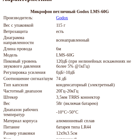
Микрофон петличный Godox LMS-60G
Производитель:
Godox
Вес с упаковкой
115 г
Ветрозащита
есть
Диаграмма
всенаправленный
направленности
Длина провода
6м
Модель
LMS-60G
Пиковый уровень
120дБ (при нелинейных искажениях не
звукового давления
более 5% @1кГц)
Регулировка усиления
0дБ/-10дБ
Соотношение сигнал/шум
74 дБ
Тип капсюля
конденсаторный (электретный)
Частотный диапазон
20Гц-20кГц
Штекер
3,5мм TRRS коннектор
Вес
58г (включая батарею)
Диапазон рабочих
-10°C~50°C
температур
Материал корпуса
алюминиевый сплав
Питание
батарея типа LR44
Размер упаковки
12х9х3.5см