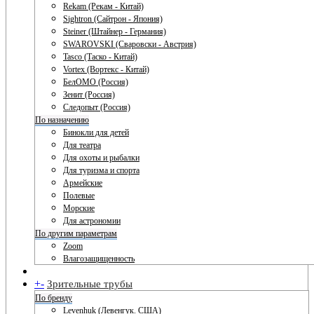
Rekam (Рекам - Китай)
Sightron (Сайтрон - Япония)
Steiner (Штайнер - Германия)
SWAROVSKI (Сваровски - Австрия)
Tasco (Таско - Китай)
Vortex (Вортекс - Китай)
БелОМО (Россия)
Зенит (Россия)
Следопыт (Россия)
По назначению
Бинокли для детей
Для театра
Для охоты и рыбалки
Для туризма и спорта
Армейские
Полевые
Морские
Для астрономии
По другим параметрам
Zoom
Влагозащищенность
+
-
Зрительные трубы
По бренду
Levenhuk (Левенгук. США)