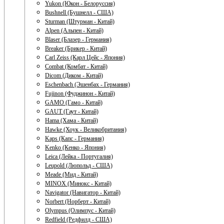
Yukon (Юкон - Белоруссия)
Bushnell (Бушнелл - США)
Sturman (Штурман - Китай)
Alpen (Альпен - Китай)
Blaser (Блазер - Германия)
Breaker (Брикер - Китай)
Carl Zeiss (Карл Цейс - Япония)
Combat (Комбат - Китай)
Dicom (Диком - Китай)
Eschenbach (Эшенбах - Германия)
Fujinon (Фуджинон - Китай)
GAMO (Гамо - Китай)
GAUT (Гаут - Китай)
Hama (Хама - Китай)
Hawke (Хоук - Великобритания)
Kaps (Капс - Германия)
Kenko (Кенко - Япония)
Leica (Лейка - Португалия)
Leupold (Люпольд - США)
Meade (Мид - Китай)
MINOX (Минокс - Китай)
Navigator (Навигатор - Китай)
Norbert (Норберт - Китай)
Olympus (Олимпус - Китай)
Redfield (Редфилд - США)