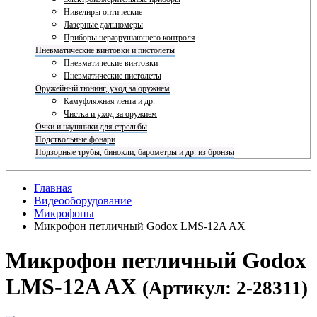
Нивелиры оптические
Лазерные дальномеры
Приборы неразрушающего контроля
Пневматические винтовки и пистолеты
Пневматические винтовки
Пневматические пистолеты
Оружейный тюнинг, уход за оружием
Камуфляжная лента и др.
Чистка и уход за оружием
Очки и наушники для стрельбы
Подствольные фонари
Подзорные трубы, бинокли, барометры и др. из бронзы
Главная
Видеооборудование
Микрофоны
Микрофон петличный Godox LMS-12A AX
Микрофон петличный Godox
LMS-12A AX
(Артикул: 2-28311)