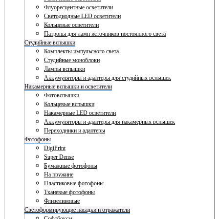
Флуоресцентные осветители
Светодиодные LED осветители
Кольцевые осветители
Патроны для ламп источников постоянного света
Студийные вспышки
Комплекты импульсного света
Студийные моноблоки
Лампы вспышки
Аккумуляторы и адаптеры для студийных вспышек
Накамерные вспышки и осветители
Фотовспышки
Кольцевые вспышки
Накамерные LED осветители
Аккумуляторы и адаптеры для накамерных вспышек
Переходники и адаптеры
Фотофоны
DigiPrint
Super Dense
Бумажные фотофоны
На пружине
Пластиковые фотофоны
Тканевые фотофоны
Флизелиновые
Светоформирующие насадки и отражатели
Софтбоксы