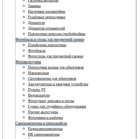
Распорки автополы
Зажимы
Настенные кронштейны
Резьбовые переходники
Держатели
Держатели отражателей
Поворотные консоли-стробофреймы
Фотобоксы и столы для предметной съемки
Платформы поворотные
Фотобоксы
Фотостолы для предметной съемки
Фотоаксессуары
Переходные кольца для объективов
Макрокольца
Светофильтры для объективов
Аккумуляторы и зарядные устройства
Пульты ДУ
Видоискатели
Фотосумки, рюкзаки и чехлы
Сумки для студийного оборудования
Прочие аксессуары
Фоторамки и альбомы
Синхронизаторы и синхрокабели
Радиосинхронизаторы
ИК синхронизаторы