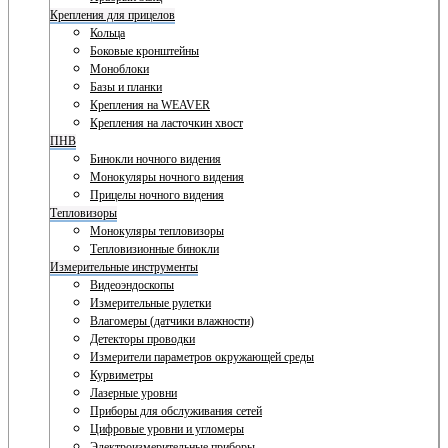
Крепления для прицелов
Кольца
Боковые кронштейны
Моноблоки
Базы и планки
Крепления на WEAVER
Крепления на ласточкин хвост
ПНВ
Бинокли ночного видения
Монокуляры ночного видения
Прицелы ночного видения
Тепловизоры
Монокуляры тепловизоры
Тепловизионные бинокли
Измерительные инструменты
Видеоэндоскопы
Измерительные рулетки
Влагомеры (датчики влажности)
Детекторы проводки
Измерители параметров окружающей среды
Курвиметры
Лазерные уровни
Приборы для обслуживания сетей
Цифровые уровни и угломеры
Электроизмерительные приборы