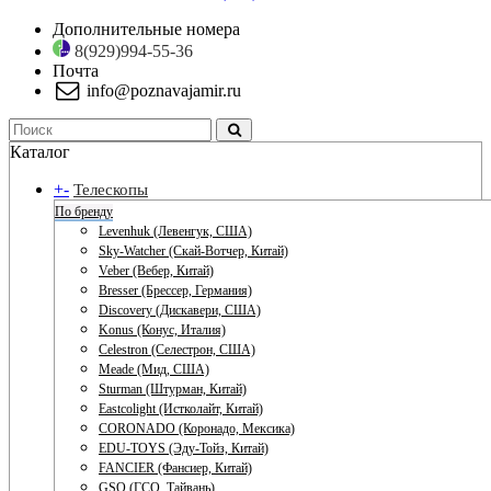
Дополнительные номера
8(929)994-55-36
Почта
info@poznavajamir.ru
Каталог
+
-
Телескопы
По бренду
Levenhuk (Левенгук, США)
Sky-Watcher (Скай-Вотчер, Китай)
Veber (Вебер, Китай)
Bresser (Брессер, Германия)
Discovery (Дискавери, США)
Konus (Конус, Италия)
Celestron (Селестрон, США)
Meade (Мид, США)
Sturman (Штурман, Китай)
Eastcolight (Истколайт, Китай)
CORONADO (Коронадо, Мексика)
EDU-TOYS (Эду-Тойз, Китай)
FANCIER (Фансиер, Китай)
GSO (ГСО, Тайвань)