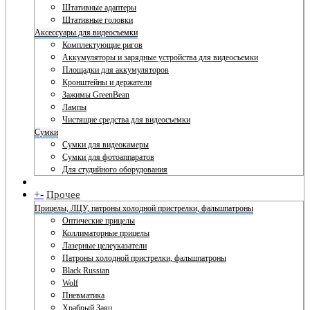
Штативные адаптеры
Штативные головки
Аксессуары для видеосъемки
Комплектующие ригов
Аккумуляторы и зарядные устройства для видеосъемки
Площадки для аккумуляторов
Кронштейны и держатели
Зажимы GreenBean
Лампы
Чистящие средства для видеосъемки
Сумки
Сумки для видеокамеры
Сумки для фотоаппаратов
Для студийного оборудования
+
-
Прочее
Прицелы, ЛЦУ, патроны холодной пристрелки, фальшпатроны
Оптические прицелы
Коллиматорные прицелы
Лазерные целеуказатели
Патроны холодной пристрелки, фальшпатроны
Black Russian
Wolf
Пневматика
Храбрый Заяц