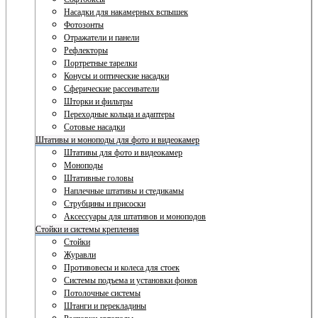
Насадки для накамерных вспышек
Фотозонты
Отражатели и панели
Рефлекторы
Портретные тарелки
Конусы и оптические насадки
Сферические рассеиватели
Шторки и фильтры
Переходные кольца и адаптеры
Сотовые насадки
Штативы и моноподы для фото и видеокамер
Штативы для фото и видеокамер
Моноподы
Штативные головы
Наплечные штативы и стедикамы
Струбцины и присоски
Аксессуары для штативов и моноподов
Стойки и системы крепления
Стойки
Журавли
Противовесы и колеса для стоек
Системы подъема и установки фонов
Потолочные системы
Штанги и перекладины