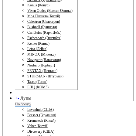
Konus (Конус)
Vixen Optics (Виксен Оптикс)
Моя Планета (Китай)
Celestron (Селестрон)
Bushnell (Бушнелл)
Carl Zeiss (Карл Цейс)
Eschenbach (Эшенбах)
Kenko (Кенко)
Leica (Лейка)
MINOX (Минокс)
Navigator (Навигатор)
Norbert (Норберт)
PENTAX (Пентакс)
STURMAN (Штурман)
Tasco (Таско)
БПЦ (КОМЗ)
+
-
Лупы
По бренду
Levenhuk (США)
Bresser (Германия)
Kromatech (Китай)
Veber (Китай)
Discovery (США)