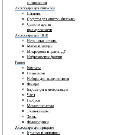
микроскопов
Аксессуары для биноклей
Штативы
Средства для очистки биноклей
Сумки и другие
принадлежности
Аксессуары для ПНВ
Источники питания
Маски и насадки
Микрофоны и пульты ДУ
Инфракрасные фонари
Разное
Компасы
Планетарии
Наборы для экспериментов
Фонари
Барометры и метеостанции
Часы
Глобусы
Металлоискатели
Экшн-камеры
Зонты
Фотоловушки
Аксессуары для прицелов
Крышки и наглазники