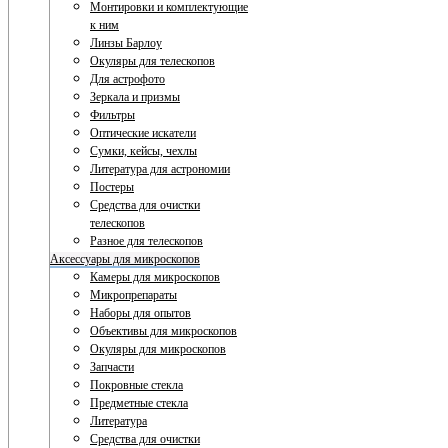
Монтировки и комплектующие
к ним
Линзы Барлоу
Окуляры для телескопов
Для астрофото
Зеркала и призмы
Фильтры
Оптические искатели
Сумки, кейсы, чехлы
Литература для астрономии
Постеры
Средства для очистки
телескопов
Разное для телескопов
Аксессуары для микроскопов
Камеры для микроскопов
Микропрепараты
Наборы для опытов
Объективы для микроскопов
Окуляры для микроскопов
Запчасти
Покровные стекла
Предметные стекла
Литература
Средства для очистки