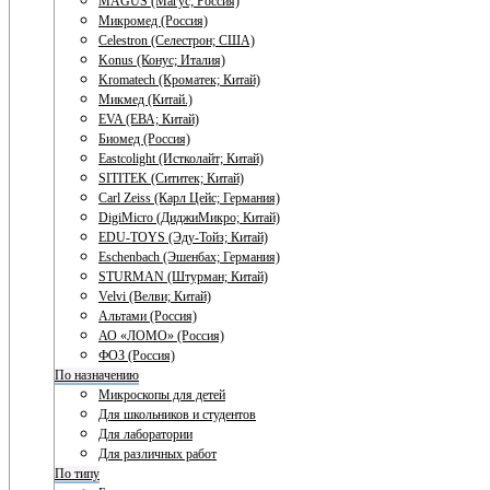
MAGUS (Магус; Россия)
Микромед (Россия)
Celestron (Селестрон; США)
Konus (Конус; Италия)
Kromatech (Кроматек; Китай)
Микмед (Китай.)
EVA (ЕВА; Китай)
Биомед (Россия)
Eastcolight (Истколайт; Китай)
SITITEK (Сититек; Китай)
Carl Zeiss (Карл Цейс; Германия)
DigiMicro (ДиджиМикро; Китай)
EDU-TOYS (Эду-Тойз; Китай)
Eschenbach (Эшенбах; Германия)
STURMAN (Штурман; Китай)
Velvi (Велви; Китай)
Альтами (Россия)
АО «ЛОМО» (Россия)
ФОЗ (Россия)
По назначению
Микроскопы для детей
Для школьников и студентов
Для лаборатории
Для различных работ
По типу