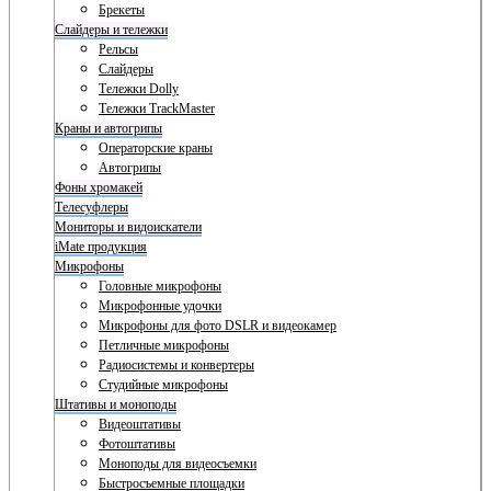
Брекеты
Слайдеры и тележки
Рельсы
Слайдеры
Тележки Dolly
Тележки TrackMaster
Краны и автогрипы
Операторские краны
Автогрипы
Фоны хромакей
Телесуфлеры
Мониторы и видоискатели
iMate продукция
Микрофоны
Головные микрофоны
Микрофонные удочки
Микрофоны для фото DSLR и видеокамер
Петличные микрофоны
Радиосистемы и конвертеры
Студийные микрофоны
Штативы и моноподы
Видеоштативы
Фотоштативы
Моноподы для видеосъемки
Быстросъемные площадки