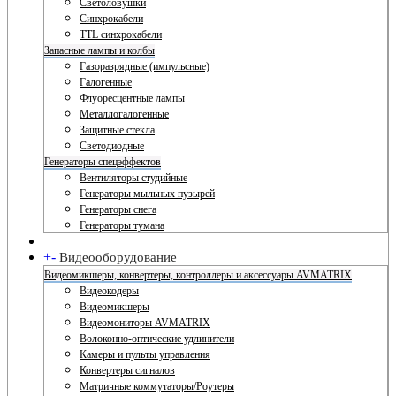
Светоловушки
Синхрокабели
TTL синхрокабели
Запасные лампы и колбы
Газоразрядные (импульсные)
Галогенные
Флуоресцентные лампы
Металлогалогенные
Защитные стекла
Светодиодные
Генераторы спецэффектов
Вентиляторы студийные
Генераторы мыльных пузырей
Генераторы снега
Генераторы тумана
+
-
Видеооборудование
Видеомикшеры, конвертеры, контроллеры и аксессуары AVMATRIX
Видеокодеры
Видеомикшеры
Видеомониторы AVMATRIX
Волоконно-оптические удлинители
Камеры и пульты управления
Конвертеры сигналов
Матричные коммутаторы/Роутеры