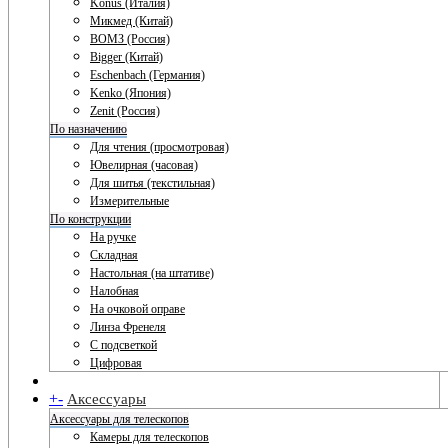
Konus (Италия)
Микмед (Китай)
ВОМЗ (Россия)
Bigger (Китай)
Eschenbach (Германия)
Kenko (Япония)
Zenit (Россия)
По назначению
Для чтения (просмотровая)
Ювелирная (часовая)
Для шитья (текстильная)
Измерительные
По конструкции
На ручке
Складная
Настольная (на штативе)
Налобная
На очковой оправе
Линза Френеля
С подсветкой
Цифровая
+
-
Аксессуары
Аксессуары для телескопов
Камеры для телескопов