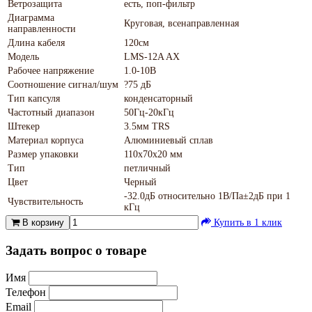
Ветрозащита
есть, поп-фильтр
Диаграмма
Круговая, всенаправленная
направленности
Длина кабеля
120см
Модель
LMS-12A AX
Рабочее напряжение
1.0-10В
Соотношение сигнал/шум
?75 дБ
Тип капсуля
конденсаторный
Частотный диапазон
50Гц-20кГц
Штекер
3.5мм TRS
Материал корпуса
Алюминиевый сплав
Размер упаковки
110х70х20 мм
Тип
петличный
Цвет
Черный
-32.0дБ относительно 1В/Па±2дБ при 1
Чувствительность
кГц
В корзину
Купить в 1 клик
Задать вопрос о товаре
Имя
Телефон
Email