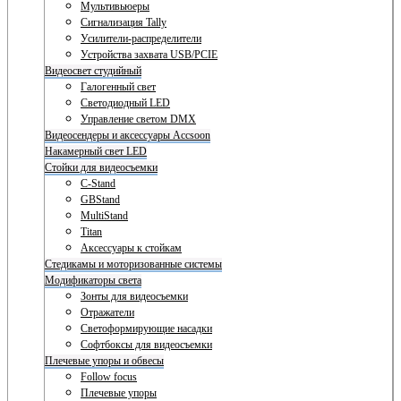
Мультивьюеры
Сигнализация Tally
Усилители-распределители
Устройства захвата USB/PCIE
Видеосвет студийный
Галогенный свет
Светодиодный LED
Управление светом DMX
Видеосендеры и аксессуары Accsoon
Накамерный свет LED
Стойки для видеосъемки
C-Stand
GBStand
MultiStand
Titan
Аксессуары к стойкам
Стедикамы и моторизованные системы
Модификаторы света
Зонты для видеосъемки
Отражатели
Светоформирующие насадки
Софтбоксы для видеосъемки
Плечевые упоры и обвесы
Follow focus
Плечевые упоры