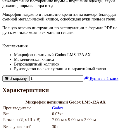
нежелательные посторонние шумы – шуршание одежды, звуки
дыхание, порывы ветра и т.д.
Микрофон надежно и незаметно крепится на одежде, благодаря
съемной металлической клипсе, освобождая руки пользователя.
Полную версию инструкции по эксплуатации в формате PDF на
русском языке можно скачать по ссылке.
Комплектация
Микрофон петличный Godox LMS-12A AX
Металлическая клипса
Ветрозащитный колпачок
Руководство по эксплуатации и гарантийный талон
В корзину
Купить в 1 клик
Характеристики
Микрофон петличный Godox LMS-12A AX
Производитель:
Godox
Вес
0.03кг
Размеры (Д х Ш х В)
7.00см x 9.00см x 2.00см
Вес с упаковкой
30 г