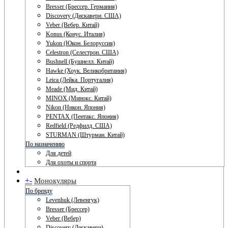
Bresser (Брессер. Германия)
Discovery (Дискавери. США)
Veber (Вебер. Китай)
Konus (Конус. Италия)
Yukon (Юкон. Белоруссия)
Celestron (Селестрон. США)
Bushnell (Бушнелл. Китай)
Hawke (Хоук. Великобритания)
Leica (Лейка. Португалия)
Meade (Мид. Китай)
MINOX (Минокс. Китай)
Nikon (Никон. Япония)
PENTAX (Пентакс. Япония)
Redfield (Редфилд. США)
STURMAN (Штурман. Китай)
По назначению
Для детей
Для охоты и спорта
+
-
Монокуляры
По бренду
Levenhuk (Левенгук)
Bresser (Брессер)
Veber (Вебер)
Discovery (Дискавери)