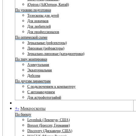
iOptron (АйОптрон, Китай)
По уровню подготовки
Телескопы для детей
Для новичков
Для любителей
Для профессионалов
По оптической схеме
Зеркальные (рефлекторы)
Линзовые (рефракторы)
Зеркально-линзовые (катадиоптрики)
По типу монтировки
Азимутальная
Экваториальная
Добсона
По другим параметрам
С подключением к компьютеру
С автонаведением
Для астрофотографий
+
-
Микроскопы
По бренду
Levenhuk (Левенгук; США)
Bresser (Брессер; Германия)
Discovery (Дискавери; США)