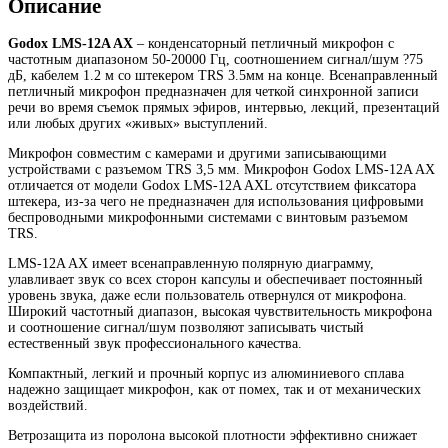
Описание
Godox LMS-12A AX
– конденсаторный петличный микрофон с
частотным диапазоном 50-20000 Гц, соотношением сигнал/шум ?75
дБ, кабелем 1.2 м со штекером TRS 3.5мм на конце. Всенаправленный
петличный микрофон предназначен для четкой синхронной записи
речи во время съемок прямых эфиров, интервью, лекций, презентаций
или любых других «живых» выступлений.
Микрофон совместим c камерами и другими записывающими
устройствами с разъемом TRS 3,5 мм. Микрофон Godox LMS-12A AX
отличается от модели Godox LMS-12A AXL отсутствием фиксатора
штекера, из-за чего не предназначен для использования цифровыми
беспроводными микрофонными системами с винтовым разъемом
TRS.
LMS-12A AX имеет всенаправленную полярную диаграмму,
улавливает звук со всех сторон капсулы и обеспечивает постоянный
уровень звука, даже если пользователь отвернулся от микрофона.
Широкий частотный диапазон, высокая чувствительность микрофона
и соотношение сигнал/шум позволяют записывать чистый
естественный звук профессионального качества.
Компактный, легкий и прочный корпус из алюминиевого сплава
надежно защищает микрофон, как от помех, так и от механических
воздействий.
Ветрозащита из поролона высокой плотности эффективно снижает