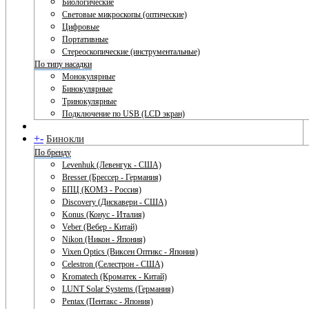
Биологические
Световые микроскопы (оптические)
Цифровые
Портативные
Стереоскопические (инструментальные)
По типу насадки
Монокулярные
Бинокулярные
Тринокулярные
Подключение по USB (LCD экран)
+
-
Бинокли
По бренду
Levenhuk (Левенгук - США)
Bresser (Брессер - Германия)
БПЦ (КОМЗ - Россия)
Discovery (Дискавери - США)
Konus (Конус - Италия)
Veber (Вебер - Китай)
Nikon (Никон - Япония)
Vixen Optics (Виксен Оптикс - Япония)
Celestron (Селестрон - США)
Kromatech (Кроматек - Китай)
LUNT Solar Systems (Германия)
Pentax (Пентакс - Япония)