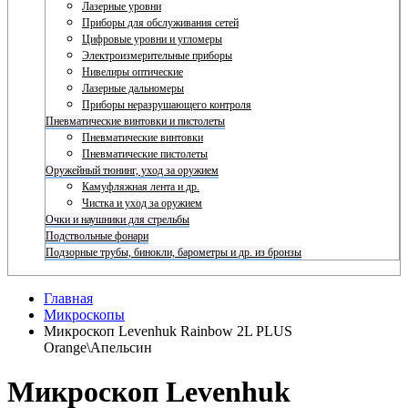
Лазерные уровни
Приборы для обслуживания сетей
Цифровые уровни и угломеры
Электроизмерительные приборы
Нивелиры оптические
Лазерные дальномеры
Приборы неразрушающего контроля
Пневматические винтовки и пистолеты
Пневматические винтовки
Пневматические пистолеты
Оружейный тюнинг, уход за оружием
Камуфляжная лента и др.
Чистка и уход за оружием
Очки и наушники для стрельбы
Подствольные фонари
Подзорные трубы, бинокли, барометры и др. из бронзы
Главная
Микроскопы
Микроскоп Levenhuk Rainbow 2L PLUS
Orange\Апельсин
Микроскоп Levenhuk