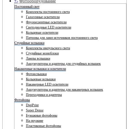
+
-
Фотооборудование
Постоянный свет
Комплекты постоянного света
Галогенные осветители
Флуоресцентные осветители
Светодиодные LED осветители
Кольцевые осветители
Патроны для ламп источников постоянного света
Студийные вспышки
Комплекты импульсного света
Студийные моноблоки
Лампы вспышки
Аккумуляторы и адаптеры для студийных вспышек
Накамерные вспышки и осветители
Фотовспышки
Кольцевые вспышки
Накамерные LED осветители
Аккумуляторы и адаптеры для накамерных вспышек
Переходники и адаптеры
Фотофоны
DigiPrint
Super Dense
Бумажные фотофоны
На пружине
Пластиковые фотофоны