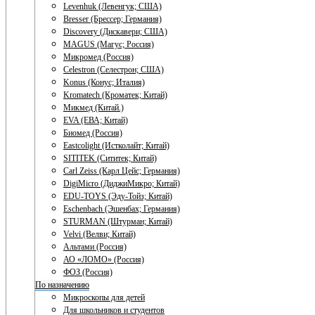
Levenhuk (Левенгук; США)
Bresser (Брессер; Германия)
Discovery (Дискавери; США)
MAGUS (Магус; Россия)
Микромед (Россия)
Celestron (Селестрон; США)
Konus (Конус; Италия)
Kromatech (Кроматек; Китай)
Микмед (Китай.)
EVA (ЕВА; Китай)
Биомед (Россия)
Eastcolight (Истколайт; Китай)
SITITEK (Сититек; Китай)
Carl Zeiss (Карл Цейс; Германия)
DigiMicro (ДиджиМикро; Китай)
EDU-TOYS (Эду-Тойз; Китай)
Eschenbach (Эшенбах; Германия)
STURMAN (Штурман; Китай)
Velvi (Велви; Китай)
Альтами (Россия)
АО «ЛОМО» (Россия)
ФОЗ (Россия)
По назначению
Микроскопы для детей
Для школьников и студентов