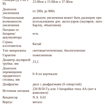
23.00см x 15.00см x 37.00см
В)
Диапазон
от 200х до 800х
увеличения
Опциональные
диапазон увеличения может быть расширен при
возможности
использовании доп. аксессуаров (окуляров, линз
увеличения
Барлоу, объективов)
Питание от
батареек/
есть
аккумулятора
Страна
Китай
изготовитель
Тип микроскопа
световые/оптические, биологические
Гарантия
пожизненная
Диаметр окулярной
23,2
трубки, мм
Диапазон
перемещения
0–8 по вертикали
предметного
столика, мм
Диафрагма
диск с диафрагмами (6 отверстий)
220 В/50 Гц или 3 батарейки типа АА (нет в
Источник питания
комплекте)
Конденсор
N.A. 0,65
Корпус
металл