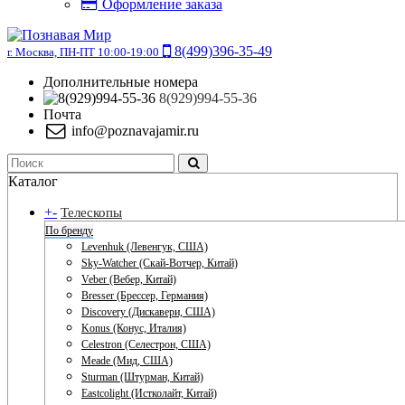
Оформление заказа
8(499)396-35-49
г. Москва, ПН-ПТ 10:00-19:00
Дополнительные номера
8(929)994-55-36
Почта
info@poznavajamir.ru
Каталог
+
-
Телескопы
По бренду
Levenhuk (Левенгук, США)
Sky-Watcher (Скай-Вотчер, Китай)
Veber (Вебер, Китай)
Bresser (Брессер, Германия)
Discovery (Дискавери, США)
Konus (Конус, Италия)
Celestron (Селестрон, США)
Meade (Мид, США)
Sturman (Штурман, Китай)
Eastcolight (Истколайт, Китай)