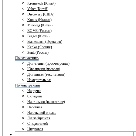
Kromatech (Китай)
Veber (Китай)
Discovery (США)
Konus (Италия)
Микмед (Китай)
ВОМЗ (Россия)
Bigger (Китай)
Eschenbach (Германия)
Kenko (Япония)
Zenit (Россия)
По назначению
Для чтения (просмотровая)
Ювелирная (часовая)
Для шитья (текстильная)
Измерительные
По конструкции
На ручке
Складная
Настольная (на штативе)
Налобная
На очковой оправе
Линза Френеля
С подсветкой
Цифровая