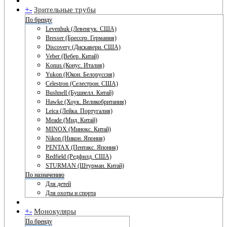
+
-
Зрительные трубы
По бренду
Levenhuk (Левенгук. США)
Bresser (Брессер. Германия)
Discovery (Дискавери. США)
Veber (Вебер. Китай)
Konus (Конус. Италия)
Yukon (Юкон. Белоруссия)
Celestron (Селестрон. США)
Bushnell (Бушнелл. Китай)
Hawke (Хоук. Великобритания)
Leica (Лейка. Португалия)
Meade (Мид. Китай)
MINOX (Минокс. Китай)
Nikon (Никон. Япония)
PENTAX (Пентакс. Япония)
Redfield (Редфилд. США)
STURMAN (Штурман. Китай)
По назначению
Для детей
Для охоты и спорта
+
-
Монокуляры
По бренду