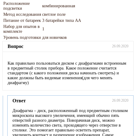
Расположение
комбинированная
подсветки
Метод исследования
светлое поле
Питание от батареек
3 батарейки типа АА
Набор для опытов в
1
комплекте
Уровень подготовки
для новичков
Вопрос
26.09.2020
Как правильно пользоваться диском с диафрагмами встроенным
в предметный столик прибора. Какое положение считается
стандартом (с какого положения диска начинать смотреть) и
какие должны быть видимые изменения(для чего менять
диафрагму)
Ответ
26.09.2020
Диафрагма – диск, расположенный под предметным столиком
микроскопа высокого увеличения, имеющий обычно пять
отверстий разного диаметра. Поворачивая диск, можно
изменять количество света, проходящего через отверстие в
столике. Это помогает правильно осветить препарат,
увеличить контраст и разрешение изображения. Самое