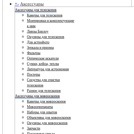
+
-
Аксессуары
Аксессуары для телескопов
Камеры для телескопов
Монтировки и комплектующие
к ним
Линзы Барлоу
Окуляры для телескопов
Для астрофото
Зеркала и призмы
Фильтры
Оптические искатели
Сумки, кейсы, чехлы
Литература для астрономии
Постеры
Средства для очистки
телескопов
Разное для телескопов
Аксессуары для микроскопов
Камеры для микроскопов
Микропрепараты
Наборы для опытов
Объективы для микроскопов
Окуляры для микроскопов
Запчасти
Покровные стекла