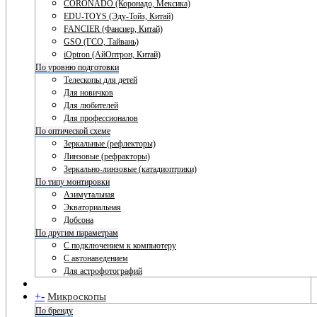
CORONADO (Коронадо, Мексика)
EDU-TOYS (Эду-Тойз, Китай)
FANCIER (Фансиер, Китай)
GSO (ГСО, Тайвань)
iOptron (АйОптрон, Китай)
По уровню подготовки
Телескопы для детей
Для новичков
Для любителей
Для профессионалов
По оптической схеме
Зеркальные (рефлекторы)
Линзовые (рефракторы)
Зеркально-линзовые (катадиоптрики)
По типу монтировки
Азимутальная
Экваториальная
Добсона
По другим параметрам
С подключением к компьютеру
С автонаведением
Для астрофотографий
+
-
Микроскопы
По бренду