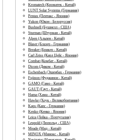
Kromatech (Кроматек - Китай)
LUNT Solar Systems (Германия)
Pentax (Пентакс - Япония)
Yukon (Юкон - Белоруссия)
Bushnell (Бушнелл - США)
Sturman (Штурман - Китай)
Alpen (Альпен - Китай)
Blaser (Блазер - Германия)
Breaker (Брикер - Китай)
Carl Zeiss (Карл Цейс - Япония)
Combat (Комбат - Китай)
Dicom (Диком - Китай)
Eschenbach (Эшенбах - Германия)
Fujinon (Фуджинон - Китай)
GAMO (Гамо - Китай)
GAUT (Гаут - Китай)
Hama (Хама - Китай)
Hawke (Хоук - Великобритания)
Kaps (Капс - Германия)
Kenko (Кенко - Япония)
Leica (Лейка - Португалия)
Leupold (Люпольд - США)
Meade (Мид - Китай)
MINOX (Минокс - Китай)
Navigator (Навигатор - Китай)