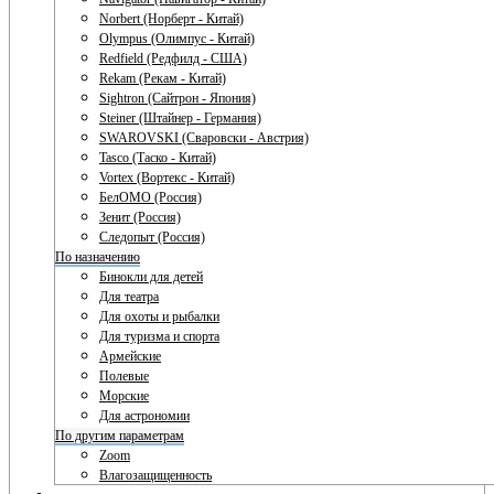
Norbert (Норберт - Китай)
Olympus (Олимпус - Китай)
Redfield (Редфилд - США)
Rekam (Рекам - Китай)
Sightron (Сайтрон - Япония)
Steiner (Штайнер - Германия)
SWAROVSKI (Сваровски - Австрия)
Tasco (Таско - Китай)
Vortex (Вортекс - Китай)
БелОМО (Россия)
Зенит (Россия)
Следопыт (Россия)
По назначению
Бинокли для детей
Для театра
Для охоты и рыбалки
Для туризма и спорта
Армейские
Полевые
Морские
Для астрономии
По другим параметрам
Zoom
Влагозащищенность