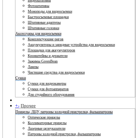
Видеоштативы
Фотоштативы
Моноподы для видеосъемки
Быстросъемные площадки
Штативные адаптеры
Штативные головки
Аксессуары для видеосъемки
Комплектующие ригов
Аккумуляторы и зарядные устройства для видеосъемки
Площадки для аккумуляторов
Кронштейны и держатели
Зажимы GreenBean
Лампы
Чистящие средства для видеосъемки
Сумки
Сумки для видеокамеры
Сумки для фотоаппаратов
Для студийного оборудования
+
-
Прочее
Прицелы, ЛЦУ, патроны холодной пристрелки, фальшпатроны
Оптические прицелы
Коллиматорные прицелы
Лазерные целеуказатели
Патроны холодной пристрелки, фальшпатроны