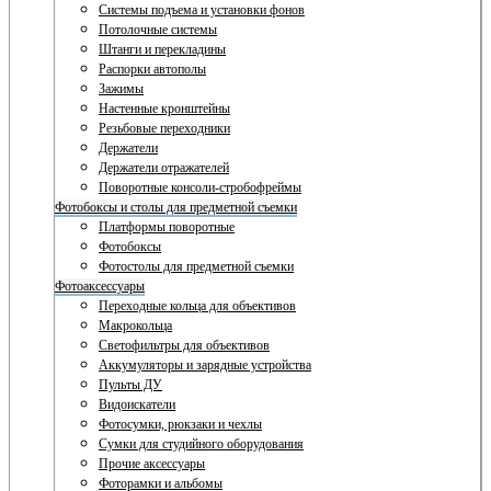
Системы подъема и установки фонов
Потолочные системы
Штанги и перекладины
Распорки автополы
Зажимы
Настенные кронштейны
Резьбовые переходники
Держатели
Держатели отражателей
Поворотные консоли-стробофреймы
Фотобоксы и столы для предметной съемки
Платформы поворотные
Фотобоксы
Фотостолы для предметной съемки
Фотоаксессуары
Переходные кольца для объективов
Макрокольца
Светофильтры для объективов
Аккумуляторы и зарядные устройства
Пульты ДУ
Видоискатели
Фотосумки, рюкзаки и чехлы
Сумки для студийного оборудования
Прочие аксессуары
Фоторамки и альбомы