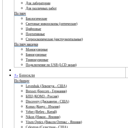
Для лаборатории
Для различных работ
По типу
Биологические
Световые микроскопы (оптические)
Цифровые
Портативные
Стереоскопические (инструментальные)
По типу насадки
Монокулярные
Бинокулярные
Тринокулярные
Подключение по USB (LCD экран)
+
-
Бинокли
По бренду
Levenhuk (Левенгук - США)
Bresser (Брессер - Германия)
БПЦ (КОМЗ - Россия)
Discovery (Дискавери - США)
Konus (Конус - Италия)
Veber (Вебер - Китай)
Nikon (Никон - Япония)
Vixen Optics (Виксен Оптикс - Япония)
Celestron (Селестрон - США)