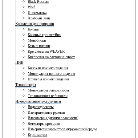
Black Russian
Wolf
Пневматика
Храбрый Заяц
Крепления для прицелов
Кольца
Боковые кронштейны
Моноблоки
Базы и планки
Крепления на WEAVER
Крепления на ласточкин хвост
ПНВ
Бинокли ночного видения
Монокуляры ночного видения
Прицелы ночного видения
Тепловизоры
Монокуляры тепловизоры
Тепловизионные бинокли
Измерительные инструменты
Видеоэндоскопы
Измерительные рулетки
Влагомеры (датчики влажности)
Детекторы проводки
Измерители параметров окружающей среды
Курвиметры