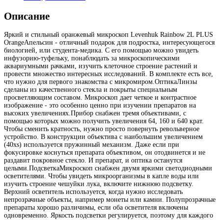
Описание
Яркий и стильный оранжевый микроскоп Levenhuk Rainbow 2L PLUS
OrangeАпельсин - отличный подарок для подростка, интересующегося
биологией, или студента-медика. С его помощью можно увидеть
инфузорию-туфельку, понаблюдать за микроскопическими
аквариумными рачками, изучить клеточное строение растений и
провести множество интересных исследований. В комплекте есть все,
что нужно для первого знакомства с микромиром.ОптикаЛинзы
сделаны из качественного стекла и покрыты специальным
просветляющим составом. Микроскоп дает четкое и контрастное
изображение - это особенно ценно при изучении препаратов на
высоких увеличениях.Прибор снабжен тремя объективами, с
помощью которых можно получить увеличения 64, 160 и 640 крат.
Чтобы сменить кратность, нужно просто повернуть револьверное
устройство. В конструкции объектива с наибольшим увеличением
(40xs) используется пружинный механизм. Даже если при
фокусировке коснуться препарата объективом, он отодвинется и не
раздавит покровное стекло. И препарат, и оптика останутся
целыми.ПодсветкаМикроскоп снабжен двумя яркими светодиодными
осветителями. Чтобы увидеть микроорганизмы в капле воды или
изучить строение чешуйки лука, включите нижнюю подсветку.
Верхний осветитель используется, когда нужно исследовать
непрозрачные объекты, например монеты или камни. Полупрозрачные
препараты хорошо различимы, если оба осветителя включены
одновременно. Яркость подсветки регулируется, поэтому для каждого