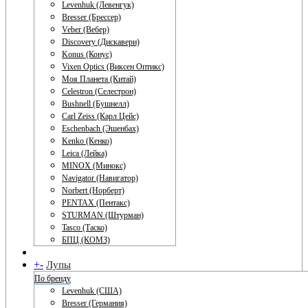
Levenhuk (Левенгук)
Bresser (Брессер)
Veber (Вебер)
Discovery (Дискавери)
Konus (Конус)
Vixen Optics (Виксен Оптикс)
Моя Планета (Китай)
Celestron (Селестрон)
Bushnell (Бушнелл)
Carl Zeiss (Карл Цейс)
Eschenbach (Эшенбах)
Kenko (Кенко)
Leica (Лейка)
MINOX (Минокс)
Navigator (Навигатор)
Norbert (Норберт)
PENTAX (Пентакс)
STURMAN (Штурман)
Tasco (Таско)
БПЦ (КОМЗ)
+
-
Лупы
По бренду
Levenhuk (США)
Bresser (Германия)