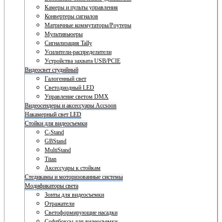
Камеры и пульты управления
Конвертеры сигналов
Матричные коммутаторы/Роутеры
Мультивьюеры
Сигнализация Tally
Усилители-распределители
Устройства захвата USB/PCIE
Видеосвет студийный
Галогенный свет
Светодиодный LED
Управление светом DMX
Видеосендеры и аксессуары Accsoon
Накамерный свет LED
Стойки для видеосъемки
C-Stand
GBStand
MultiStand
Titan
Аксессуары к стойкам
Стедикамы и моторизованные системы
Модификаторы света
Зонты для видеосъемки
Отражатели
Светоформирующие насадки
Софтбоксы для видеосъемки