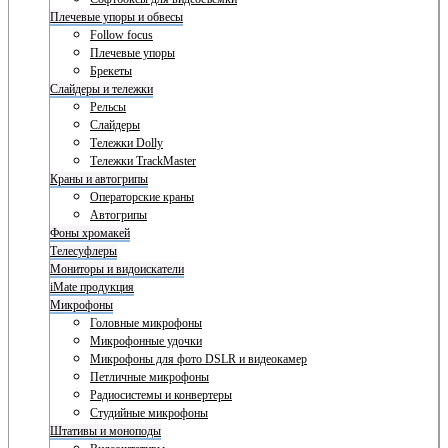
Плечевые упоры и обвесы
Follow focus
Плечевые упоры
Брекеты
Слайдеры и тележки
Рельсы
Слайдеры
Тележки Dolly
Тележки TrackMaster
Краны и автогрипы
Операторские краны
Автогрипы
Фоны хромакей
Телесуфлеры
Мониторы и видоискатели
iMate продукция
Микрофоны
Головные микрофоны
Микрофонные удочки
Микрофоны для фото DSLR и видеокамер
Петличные микрофоны
Радиосистемы и конвертеры
Студийные микрофоны
Штативы и моноподы