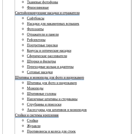
Тканевые фотофоны
Флизелиновые
Светоформирующие насадки и отражатели
Софтбоксы
Насадки для накамерных вспышек
Фотозонты
Отражатели и панели
Рефлекторы
Портретные тарелки
Конусы и оптические насадки
Сферические рассеиватели
Шторки и фильтры
Переходные кольца и адаптеры
Сотовые насадки
Штативы и моноподы для фото и видеокамер
Штативы для фото и видеокамер
Моноподы
Штативные головы
Наплечные штативы и стедикамы
Струбцины и присоски
Аксессуары для штативов и моноподов
Стойки и системы крепления
Стойки
Журавли
Противовесы и колеса для стоек