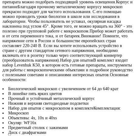
препарата можно подобрать подходящий уровень освещения.Корпус и
питаниеБлагодаря прочному металлическому корпусу микроскоп
прекрасно подходит для частого использования. С его помощью
можно проводить уроки биологии в школе или исследования в
лаборатории. Чтобы пользователь не уставал, окулярная насадка
наклонена под углом 45°. Кроме того, ее можно вращать на 360° - это
полезно при групповой работе с микроскопом.Прибор может работать
и от сети переменного тока, и от батареек.Внимание! Помните, что
напряжение сети в России и большинстве европейских стран
составляет 220-240 В. Если вы хотите использовать устройство в
стране с другим стандартом сетевого напряжения, необходимо
включать его в розетку только через соответствующий конвертер
(преобразователь напряжения).Набор для опытовВ комплект входит
набор Levenhuk K50, в котором есть готовые препараты, инструменты
для работы с микроскопическими объектами и подробное руководство
с полезными советами и описаниями интересных опытов.Основные
особенности:
Биологический микроскоп с увеличением от 64 до 640 крат
В линейке пять ярких цветов
Прочный и устойчивый металлический корпус
Нижняя и верхняя светодиодные подсветки
Набор для опытов с микроскопом в комплектеКомплектация:
Микроскоп
Объективы: 4х, 10х и 40хs
Окуляр: WF16x
Предметный столик с зажимами
Диск с диафрагмами