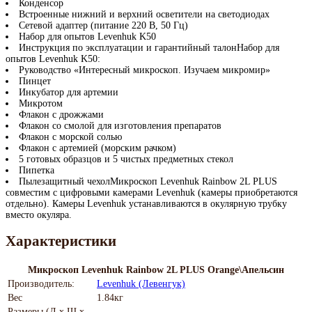
Конденсор
Встроенные нижний и верхний осветители на светодиодах
Сетевой адаптер (питание 220 В, 50 Гц)
Набор для опытов Levenhuk K50
Инструкция по эксплуатации и гарантийный талонНабор для
опытов Levenhuk K50:
Руководство «Интересный микроскоп. Изучаем микромир»
Пинцет
Инкубатор для артемии
Микротом
Флакон с дрожжами
Флакон со смолой для изготовления препаратов
Флакон с морской солью
Флакон с артемией (морским рачком)
5 готовых образцов и 5 чистых предметных стекол
Пипетка
Пылезащитный чехолМикроскоп Levenhuk Rainbow 2L PLUS
совместим с цифровыми камерами Levenhuk (камеры приобретаются
отдельно). Камеры Levenhuk устанавливаются в окулярную трубку
вместо окуляра.
Характеристики
Микроскоп Levenhuk Rainbow 2L PLUS Orange\Апельсин
Производитель:
Levenhuk (Левенгук)
Вес
1.84кг
Размеры (Д х Ш х