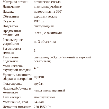
Материал оптики
оптическое стекло
Назначение
школьные/учебные
Насадка
поворотная на 360°
Объективы
ахроматические
Окуляры
WF16x
Подсветка
светодиодная
Предметный
90x90, с зажимами
столик, мм
Револьверное
на 3 объектива
устройство
Регулировка
1
яркости
Тип лампы
светодиод 3–3,2 В (нижний и верхний
подсветки
осветители)
Угол наклона
45°
окулярной насадки
Уровень сложности
просто
сборки и настройки
Фокусировка
грубая
Чехол/кейс/сумка в
чехол пылезащитный
комплекте
Тип насадки
монокулярные
Увеличение, крат
64–640
Источник питания:
220 В/50 Гц