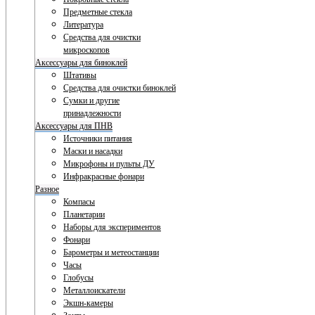
Предметные стекла
Литература
Средства для очистки
микроскопов
Аксессуары для биноклей
Штативы
Средства для очистки биноклей
Сумки и другие
принадлежности
Аксессуары для ПНВ
Источники питания
Маски и насадки
Микрофоны и пульты ДУ
Инфракрасные фонари
Разное
Компасы
Планетарии
Наборы для экспериментов
Фонари
Барометры и метеостанции
Часы
Глобусы
Металлоискатели
Экшн-камеры