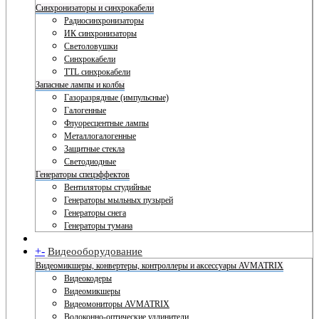
Синхронизаторы и синхрокабели
Радиосинхронизаторы
ИК синхронизаторы
Светоловушки
Синхрокабели
TTL синхрокабели
Запасные лампы и колбы
Газоразрядные (импульсные)
Галогенные
Флуоресцентные лампы
Металлогалогенные
Защитные стекла
Светодиодные
Генераторы спецэффектов
Вентиляторы студийные
Генераторы мыльных пузырей
Генераторы снега
Генераторы тумана
+
-
Видеооборудование
Видеомикшеры, конвертеры, контроллеры и аксессуары AVMATRIX
Видеокодеры
Видеомикшеры
Видеомониторы AVMATRIX
Волоконно-оптические удлинители