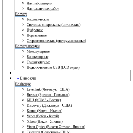
Для лаборатории
Для различных работ
По типу
Биологические
Световые микроскопы (оптические)
Цифровые
Портативные
Стереоскопические (инструментальные)
По типу насадки
Монокулярные
Бинокулярные
Тринокулярные
Подключение по USB (LCD экран)
+
-
Бинокли
По бренду
Levenhuk (Левенгук - США)
Bresser (Брессер - Германия)
БПЦ (КОМЗ - Россия)
Discovery (Дискавери - США)
Konus (Конус - Италия)
Veber (Вебер - Китай)
Nikon (Никон - Япония)
Vixen Optics (Виксен Оптикс - Япония)
Celestron (Селестрон - США)