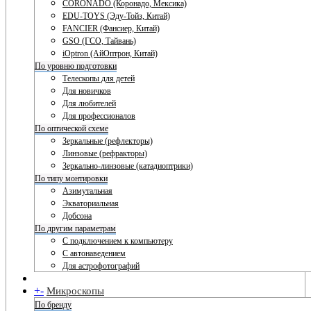
CORONADO (Коронадо, Мексика)
EDU-TOYS (Эду-Тойз, Китай)
FANCIER (Фансиер, Китай)
GSO (ГСО, Тайвань)
iOptron (АйОптрон, Китай)
По уровню подготовки
Телескопы для детей
Для новичков
Для любителей
Для профессионалов
По оптической схеме
Зеркальные (рефлекторы)
Линзовые (рефракторы)
Зеркально-линзовые (катадиоптрики)
По типу монтировки
Азимутальная
Экваториальная
Добсона
По другим параметрам
С подключением к компьютеру
С автонаведением
Для астрофотографий
+
-
Микроскопы
По бренду