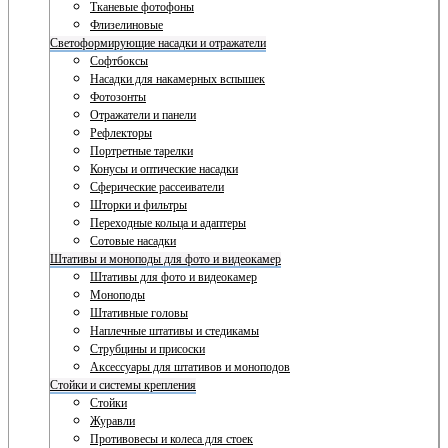
Тканевые фотофоны
Флизелиновые
Светоформирующие насадки и отражатели
Софтбоксы
Насадки для накамерных вспышек
Фотозонты
Отражатели и панели
Рефлекторы
Портретные тарелки
Конусы и оптические насадки
Сферические рассеиватели
Шторки и фильтры
Переходные кольца и адаптеры
Сотовые насадки
Штативы и моноподы для фото и видеокамер
Штативы для фото и видеокамер
Моноподы
Штативные головы
Наплечные штативы и стедикамы
Струбцины и присоски
Аксессуары для штативов и моноподов
Стойки и системы крепления
Стойки
Журавли
Противовесы и колеса для стоек