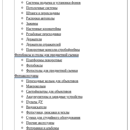
Системы подъема и установки фонов
Потолочные системы
Штанги и перекладины
Распорки автополы
Зажимы
Настенные кронштейны
Резьбовые переходники
Держатели
Держатели отражателей
Поворотные консоли-стробофреймы
Фотобоксы и столы для предметной съемки
Платформы поворотные
Фотобоксы
Фотостолы для предметной съемки
Фотоаксессуары
Переходные кольца для объективов
Макрокольца
Светофильтры для объективов
Аккумуляторы и зарядные устройства
Пульты ДУ
Видоискатели
Фотосумки, рюкзаки и чехлы
Сумки для студийного оборудования
Прочие аксессуары
Фоторамки и альбомы