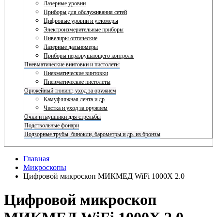
Лазерные уровни
Приборы для обслуживания сетей
Цифровые уровни и угломеры
Электроизмерительные приборы
Нивелиры оптические
Лазерные дальномеры
Приборы неразрушающего контроля
Пневматические винтовки и пистолеты
Пневматические винтовки
Пневматические пистолеты
Оружейный тюнинг, уход за оружием
Камуфляжная лента и др.
Чистка и уход за оружием
Очки и наушники для стрельбы
Подствольные фонари
Подзорные трубы, бинокли, барометры и др. из бронзы
Главная
Микроскопы
Цифровой микроскоп МИКМЕД WiFi 1000Х 2.0
Цифровой микроскоп