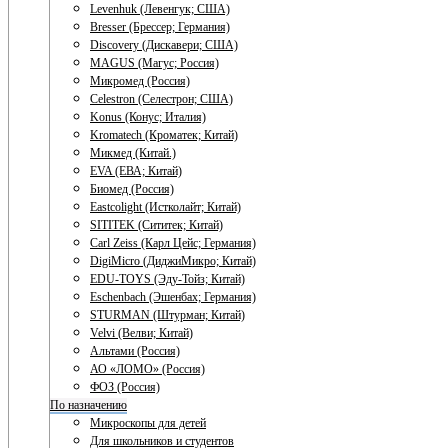
Levenhuk (Левенгук; США)
Bresser (Брессер; Германия)
Discovery (Дискавери; США)
MAGUS (Магус; Россия)
Микромед (Россия)
Celestron (Селестрон; США)
Konus (Конус; Италия)
Kromatech (Кроматек; Китай)
Микмед (Китай.)
EVA (ЕВА; Китай)
Биомед (Россия)
Eastcolight (Истколайт; Китай)
SITITEK (Сититек; Китай)
Carl Zeiss (Карл Цейс; Германия)
DigiMicro (ДиджиМикро; Китай)
EDU-TOYS (Эду-Тойз; Китай)
Eschenbach (Эшенбах; Германия)
STURMAN (Штурман; Китай)
Velvi (Велви; Китай)
Альтами (Россия)
АО «ЛОМО» (Россия)
ФОЗ (Россия)
По назначению
Микроскопы для детей
Для школьников и студентов