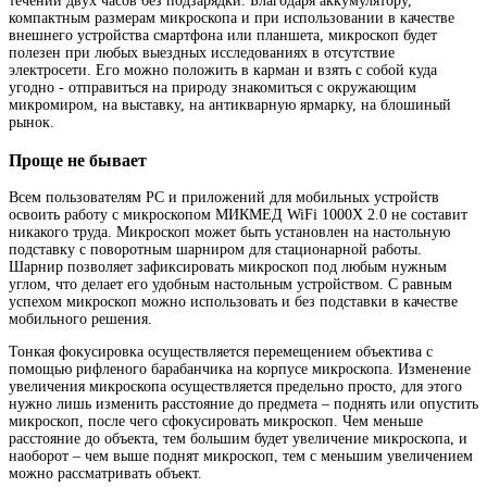
течении двух часов без подзарядки. Благодаря аккумулятору,
компактным размерам микроскопа и при использовании в качестве
внешнего устройства смартфона или планшета, микроскоп будет
полезен при любых выездных исследованиях в отсутствие
электросети. Его можно положить в карман и взять с собой куда
угодно - отправиться на природу знакомиться с окружающим
микромиром, на выставку, на антикварную ярмарку, на блошиный
рынок.
Проще не бывает
Всем пользователям РС и приложений для мобильных устройств
освоить работу с микроскопом МИКМЕД WiFi 1000Х 2.0 не составит
никакого труда. Микроскоп может быть установлен на настольную
подставку с поворотным шарниром для стационарной работы.
Шарнир позволяет зафиксировать микроскоп под любым нужным
углом, что делает его удобным настольным устройством. С равным
успехом микроскоп можно использовать и без подставки в качестве
мобильного решения.
Тонкая фокусировка осуществляется перемещением объектива с
помощью рифленого барабанчика на корпусе микроскопа. Изменение
увеличения микроскопа осуществляется предельно просто, для этого
нужно лишь изменить расстояние до предмета – поднять или опустить
микроскоп, после чего сфокусировать микроскоп. Чем меньше
расстояние до объекта, тем большим будет увеличение микроскопа, и
наоборот – чем выше поднят микроскоп, тем с меньшим увеличением
можно рассматривать объект.