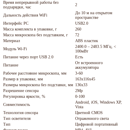
Время непрерывной работы без
2
подзарядки, час
До 10 м на открытом
Дальность действия WiFi
пространстве
Интерфейс РС
USB2.0
Масса комплекта в упаковке, г
260
Масса микроскопа без подставким, г
72
Материал
ABS пластик
2400.0 – 2483.5 МГц, <
Модуль Wi-Fi
100мВт
Питание через порт USB 2.0
Есть
От встроенного
Питание
аккумулятора
Рабочее расстояние микроскопа, мм
3-60
Размер в упаковке, мм
163х116х45
Размеры микроскопа без подставки, мм
136х33
Разрешение сенсора
2Мр
Регулировка яркости, %
0-100
Android, iOS, Windows XP,
Совместимость
Vista
Технология сенсора
Цветной CMOS
Тип осветителя
Отраженного света
Тип
Цифровой портативный