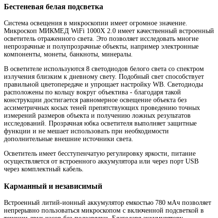
Бестеневая белая подсветка
Система освещения в микроскопии имеет огромное значение.
Микроскоп МИКМЕД WiFi 1000Х 2.0 имеет качественный встроенный
осветитель отраженного света. Это позволяет исследовать многие
непрозрачные и полупрозрачные объекты, например электронные
компоненты, монеты, банкноты, минералы.
В осветителе используются 8 светодиодов белого света со спектром
излучения близким к дневному свету. Подобный свет способствует
правильной цветопередаче и упрощает настройку WB. Светодиоды
расположены по кольцу вокруг объектива - благодаря такой
конструкции достигается равномерное освещение объекта без
ассиметричных косых теней препятствующих проведению точных
измерений размеров объекта и получению ложных результатов
исследований. Прозрачная юбка осветителя выполняет защитные
функции и не мешает использовать при необходимости
дополнительные внешние источники света.
Осветитель имеет бесступенчатую регулировку яркости, питание
осуществляется от встроенного аккумулятора или через порт USB
через комплектный кабель.
Карманный и независимый
Встроенный литий-ионный аккумулятор емкостью 780 мАч позволяет
непрерывно пользоваться микроскопом с включенной подсветкой в