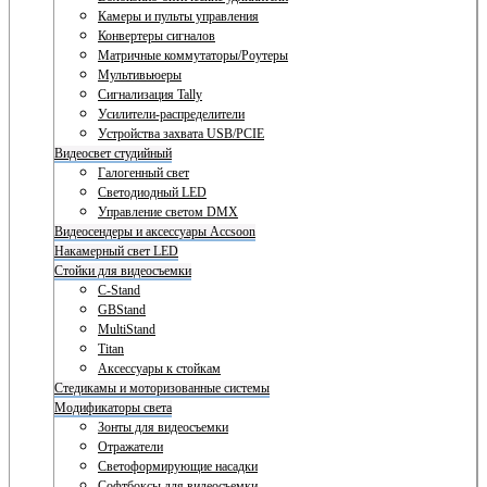
Камеры и пульты управления
Конвертеры сигналов
Матричные коммутаторы/Роутеры
Мультивьюеры
Сигнализация Tally
Усилители-распределители
Устройства захвата USB/PCIE
Видеосвет студийный
Галогенный свет
Светодиодный LED
Управление светом DMX
Видеосендеры и аксессуары Accsoon
Накамерный свет LED
Стойки для видеосъемки
C-Stand
GBStand
MultiStand
Titan
Аксессуары к стойкам
Стедикамы и моторизованные системы
Модификаторы света
Зонты для видеосъемки
Отражатели
Светоформирующие насадки
Софтбоксы для видеосъемки