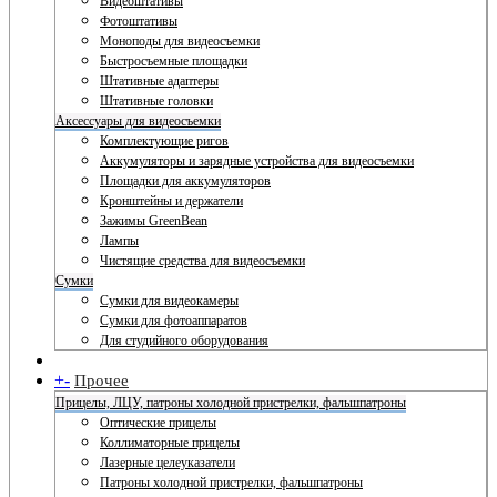
Видеоштативы
Фотоштативы
Моноподы для видеосъемки
Быстросъемные площадки
Штативные адаптеры
Штативные головки
Аксессуары для видеосъемки
Комплектующие ригов
Аккумуляторы и зарядные устройства для видеосъемки
Площадки для аккумуляторов
Кронштейны и держатели
Зажимы GreenBean
Лампы
Чистящие средства для видеосъемки
Сумки
Сумки для видеокамеры
Сумки для фотоаппаратов
Для студийного оборудования
+
-
Прочее
Прицелы, ЛЦУ, патроны холодной пристрелки, фальшпатроны
Оптические прицелы
Коллиматорные прицелы
Лазерные целеуказатели
Патроны холодной пристрелки, фальшпатроны