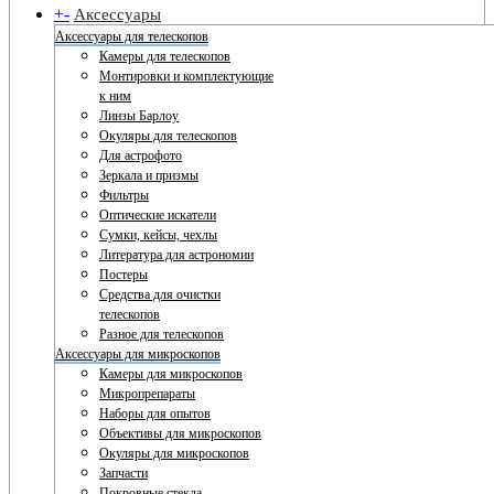
+
-
Аксессуары
Аксессуары для телескопов
Камеры для телескопов
Монтировки и комплектующие
к ним
Линзы Барлоу
Окуляры для телескопов
Для астрофото
Зеркала и призмы
Фильтры
Оптические искатели
Сумки, кейсы, чехлы
Литература для астрономии
Постеры
Средства для очистки
телескопов
Разное для телескопов
Аксессуары для микроскопов
Камеры для микроскопов
Микропрепараты
Наборы для опытов
Объективы для микроскопов
Окуляры для микроскопов
Запчасти
Покровные стекла