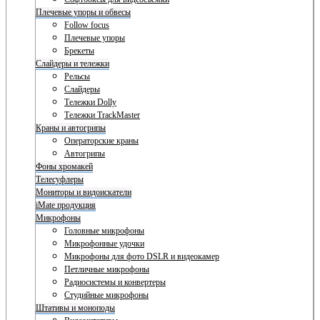
Плечевые упоры и обвесы
Follow focus
Плечевые упоры
Брекеты
Слайдеры и тележки
Рельсы
Слайдеры
Тележки Dolly
Тележки TrackMaster
Краны и автогрипы
Операторские краны
Автогрипы
Фоны хромакей
Телесуфлеры
Мониторы и видоискатели
iMate продукция
Микрофоны
Головные микрофоны
Микрофонные удочки
Микрофоны для фото DSLR и видеокамер
Петличные микрофоны
Радиосистемы и конвертеры
Студийные микрофоны
Штативы и моноподы