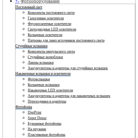
+
-
Фотооборудование
Постоянный свет
Комплекты постоянного света
Галогенные осветители
Флуоресцентные осветители
Светодиодные LED осветители
Кольцевые осветители
Патроны для ламп источников постоянного света
Студийные вспышки
Комплекты импульсного света
Студийные моноблоки
Лампы вспышки
Аккумуляторы и адаптеры для студийных вспышек
Накамерные вспышки и осветители
Фотовспышки
Кольцевые вспышки
Накамерные LED осветители
Аккумуляторы и адаптеры для накамерных вспышек
Переходники и адаптеры
Фотофоны
DigiPrint
Super Dense
Бумажные фотофоны
На пружине
Пластиковые фотофоны