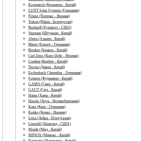
Kromatech (Кроматек - Китай)
LUNT Solar Systems (Германия)
Pentax (Пентакс - Япония)
Yukon (Юкон - Белоруссия)
Bushnell (Бушнелл - США)
Sturman (Штурман - Китай)
Alpen (Альпен - Китай)
Blaser (Блазер - Германия)
Breaker (Брикер - Китай)
Carl Zeiss (Карл Цейс - Япония)
Combat (Комбат - Китай)
Dicom (Диком - Китай)
Eschenbach (Эшенбах - Германия)
Fujinon (Фуджинон - Китай)
GAMO (Гамо - Китай)
GAUT (Гаут - Китай)
Hama (Хама - Китай)
Hawke (Хоук - Великобритания)
Kaps (Капс - Германия)
Kenko (Кенко - Япония)
Leica (Лейка - Португалия)
Leupold (Люпольд - США)
Meade (Мид - Китай)
MINOX (Минокс - Китай)
Navigator (Навигатор - Китай)