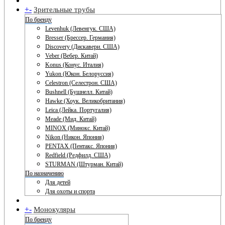
+
-
Зрительные трубы
По бренду
Levenhuk (Левенгук. США)
Bresser (Брессер. Германия)
Discovery (Дискавери. США)
Veber (Вебер. Китай)
Konus (Конус. Италия)
Yukon (Юкон. Белоруссия)
Celestron (Селестрон. США)
Bushnell (Бушнелл. Китай)
Hawke (Хоук. Великобритания)
Leica (Лейка. Португалия)
Meade (Мид. Китай)
MINOX (Минокс. Китай)
Nikon (Никон. Япония)
PENTAX (Пентакс. Япония)
Redfield (Редфилд. США)
STURMAN (Штурман. Китай)
По назначению
Для детей
Для охоты и спорта
+
-
Монокуляры
По бренду