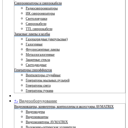
Синхронизаторы и синхрокабели
Радиосинхронизаторы
ИК синхронизаторы
Светоловушки
Синхрокабели
TTL синхрокабели
Запасные лампы и колбы
Газоразрядные (импульсные)
Галогенные
Флуоресцентные лампы
Металлогалогенные
Защитные стекла
Светодиодные
Генераторы спецэффектов
Вентиляторы студийные
Генераторы мыльных пузырей
Генераторы снега
Генераторы тумана
+
-
Видеооборудование
Видеомикшеры, конвертеры, контроллеры и аксессуары AVMATRIX
Видеокодеры
Видеомикшеры
Видеомониторы AVMATRIX
Волоконно-оптические удлинители