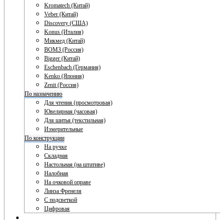
Kromatech (Китай)
Veber (Китай)
Discovery (США)
Konus (Италия)
Микмед (Китай)
ВОМЗ (Россия)
Bigger (Китай)
Eschenbach (Германия)
Kenko (Япония)
Zenit (Россия)
По назначению
Для чтения (просмотровая)
Ювелирная (часовая)
Для шитья (текстильная)
Измерительные
По конструкции
На ручке
Складная
Настольная (на штативе)
Налобная
На очковой оправе
Линза Френеля
С подсветкой
Цифровая