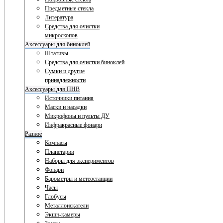
Предметные стекла
Литература
Средства для очистки
микроскопов
Аксессуары для биноклей
Штативы
Средства для очистки биноклей
Сумки и другие
принадлежности
Аксессуары для ПНВ
Источники питания
Маски и насадки
Микрофоны и пульты ДУ
Инфракрасные фонари
Разное
Компасы
Планетарии
Наборы для экспериментов
Фонари
Барометры и метеостанции
Часы
Глобусы
Металлоискатели
Экшн-камеры