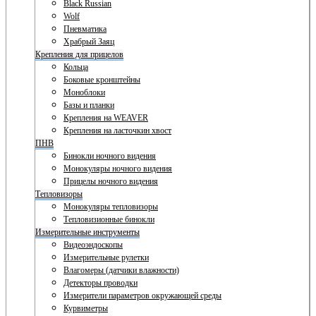
Black Russian
Wolf
Пневматика
Храбрый Заяц
Крепления для прицелов
Кольца
Боковые кронштейны
Моноблоки
Базы и планки
Крепления на WEAVER
Крепления на ласточкин хвост
ПНВ
Бинокли ночного видения
Монокуляры ночного видения
Прицелы ночного видения
Тепловизоры
Монокуляры тепловизоры
Тепловизионные бинокли
Измерительные инструменты
Видеоэндоскопы
Измерительные рулетки
Влагомеры (датчики влажности)
Детекторы проводки
Измерители параметров окружающей среды
Курвиметры