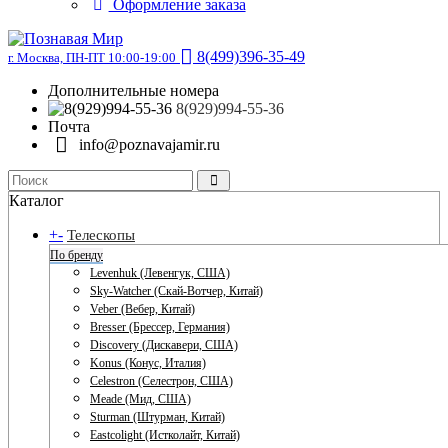
Оформление заказа
8(499)396-35-49
г. Москва, ПН-ПТ 10:00-19:00
Дополнительные номера
8(929)994-55-36
Почта
info@poznavajamir.ru
Каталог
+
-
Телескопы
По бренду
Levenhuk (Левенгук, США)
Sky-Watcher (Скай-Вотчер, Китай)
Veber (Вебер, Китай)
Bresser (Брессер, Германия)
Discovery (Дискавери, США)
Konus (Конус, Италия)
Celestron (Селестрон, США)
Meade (Мид, США)
Sturman (Штурман, Китай)
Eastcolight (Истколайт, Китай)