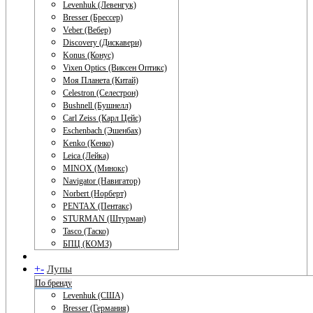
Levenhuk (Левенгук)
Bresser (Брессер)
Veber (Вебер)
Discovery (Дискавери)
Konus (Конус)
Vixen Optics (Виксен Оптикс)
Моя Планета (Китай)
Celestron (Селестрон)
Bushnell (Бушнелл)
Carl Zeiss (Карл Цейс)
Eschenbach (Эшенбах)
Kenko (Кенко)
Leica (Лейка)
MINOX (Минокс)
Navigator (Навигатор)
Norbert (Норберт)
PENTAX (Пентакс)
STURMAN (Штурман)
Tasco (Таско)
БПЦ (КОМЗ)
+
-
Лупы
По бренду
Levenhuk (США)
Bresser (Германия)