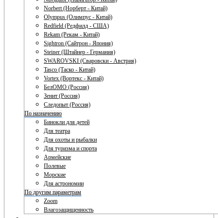
Norbert (Норберт - Китай)
Olympus (Олимпус - Китай)
Redfield (Редфилд - США)
Rekam (Рекам - Китай)
Sightron (Сайтрон - Япония)
Steiner (Штайнер - Германия)
SWAROVSKI (Сваровски - Австрия)
Tasco (Таско - Китай)
Vortex (Вортекс - Китай)
БелОМО (Россия)
Зенит (Россия)
Следопыт (Россия)
По назначению
Бинокли для детей
Для театра
Для охоты и рыбалки
Для туризма и спорта
Армейские
Полевые
Морские
Для астрономии
По другим параметрам
Zoom
Влагозащищенность