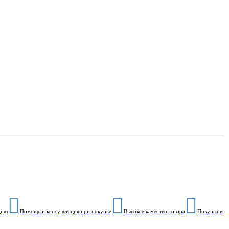
цию
Помощь и консультация при покупке
Высокое качество товара
Покупка в