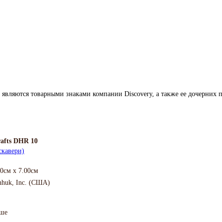
 являются товарными знаками компании Discovery, а также ее дочерних 
afts DHR 10
скавери)
00см x 7.00см
nhuk, Inc. (США)
ыше