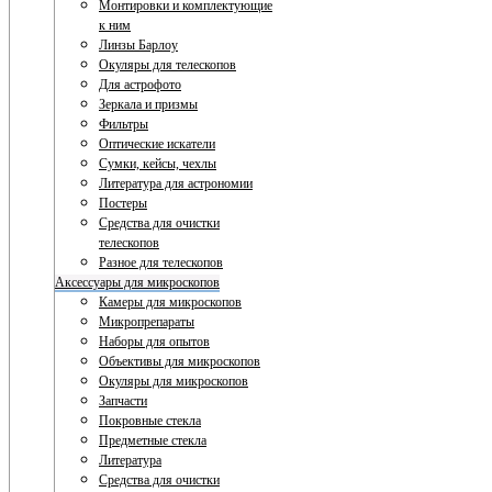
Монтировки и комплектующие
к ним
Линзы Барлоу
Окуляры для телескопов
Для астрофото
Зеркала и призмы
Фильтры
Оптические искатели
Сумки, кейсы, чехлы
Литература для астрономии
Постеры
Средства для очистки
телескопов
Разное для телескопов
Аксессуары для микроскопов
Камеры для микроскопов
Микропрепараты
Наборы для опытов
Объективы для микроскопов
Окуляры для микроскопов
Запчасти
Покровные стекла
Предметные стекла
Литература
Средства для очистки