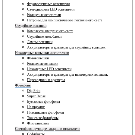
Флуоресцентные осветители
Светодиодные LED осветители
Кольцевые осветители
Патроны для ламп источников постоянного света
Студийные вспышки
Комплекты импульсного света
Студийные моноблоки
Лампы вспышки
Аккумуляторы и адаптеры для студийных вспышек
Накамерные вспышки и осветители
Фотовспышки
Кольцевые вспышки
Накамерные LED осветители
Аккумуляторы и адаптеры для накамерных вспышек
Переходники и адаптеры
Фотофоны
DigiPrint
Super Dense
Бумажные фотофоны
На пружине
Пластиковые фотофоны
Тканевые фотофоны
Флизелиновые
Светоформирующие насадки и отражатели
Софтбоксы