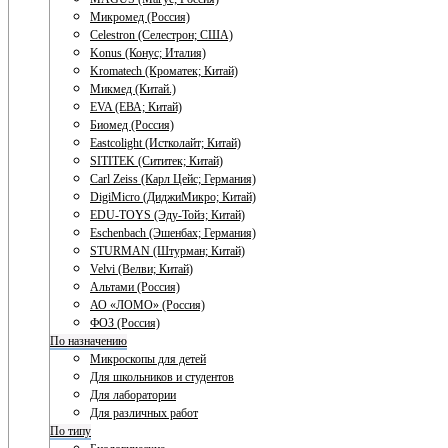
Микромед (Россия)
Celestron (Селестрон; США)
Konus (Конус; Италия)
Kromatech (Кроматек; Китай)
Микмед (Китай.)
EVA (ЕВА; Китай)
Биомед (Россия)
Eastcolight (Истколайт; Китай)
SITITEK (Сититек; Китай)
Carl Zeiss (Карл Цейс; Германия)
DigiMicro (ДиджиМикро; Китай)
EDU-TOYS (Эду-Тойз; Китай)
Eschenbach (Эшенбах; Германия)
STURMAN (Штурман; Китай)
Velvi (Велви; Китай)
Альтами (Россия)
АО «ЛОМО» (Россия)
ФОЗ (Россия)
По назначению
Микроскопы для детей
Для школьников и студентов
Для лаборатории
Для различных работ
По типу