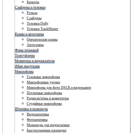
Брекеты
Слайдеры и тележки
Рельсы
Слайдеры
Тележки Dolly
Тележки TrackMaster
Краны и автогрипы
Операторские краны
Автогрипы
Фоны хромакей
Телесуфлеры
Мониторы и видоискатели
iMate продукция
Микрофоны
Головные микрофоны
Микрофонные удочки
Микрофоны для фото DSLR и видеокамер
Петличные микрофоны
Радиосистемы и конвертеры
Студийные микрофоны
Штативы и моноподы
Видеоштативы
Фотоштативы
Моноподы для видеосъемки
Быстросъемные площадки