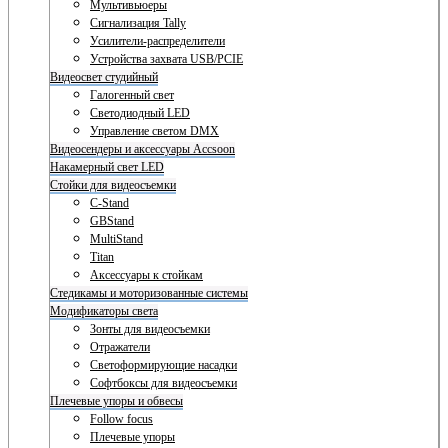
Мультивьюеры
Сигнализация Tally
Усилители-распределители
Устройства захвата USB/PCIE
Видеосвет студийный
Галогенный свет
Светодиодный LED
Управление светом DMX
Видеосендеры и аксессуары Accsoon
Накамерный свет LED
Стойки для видеосъемки
C-Stand
GBStand
MultiStand
Titan
Аксессуары к стойкам
Стедикамы и моторизованные системы
Модификаторы света
Зонты для видеосъемки
Отражатели
Светоформирующие насадки
Софтбоксы для видеосъемки
Плечевые упоры и обвесы
Follow focus
Плечевые упоры