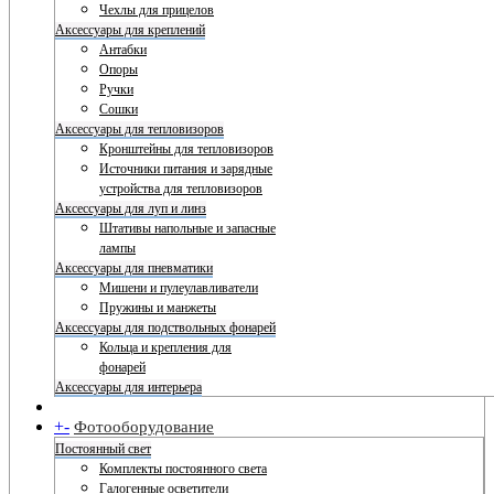
Чехлы для прицелов
Аксессуары для креплений
Антабки
Опоры
Ручки
Сошки
Аксессуары для тепловизоров
Кронштейны для тепловизоров
Источники питания и зарядные
устройства для тепловизоров
Аксессуары для луп и линз
Штативы напольные и запасные
лампы
Аксессуары для пневматики
Мишени и пулеулавливатели
Пружины и манжеты
Аксессуары для подствольных фонарей
Кольца и крепления для
фонарей
Аксессуары для интерьера
+
-
Фотооборудование
Постоянный свет
Комплекты постоянного света
Галогенные осветители