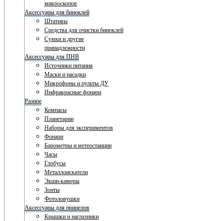
микроскопов
Аксессуары для биноклей
Штативы
Средства для очистки биноклей
Сумки и другие
принадлежности
Аксессуары для ПНВ
Источники питания
Маски и насадки
Микрофоны и пульты ДУ
Инфракрасные фонари
Разное
Компасы
Планетарии
Наборы для экспериментов
Фонари
Барометры и метеостанции
Часы
Глобусы
Металлоискатели
Экшн-камеры
Зонты
Фотоловушки
Аксессуары для прицелов
Крышки и наглазники