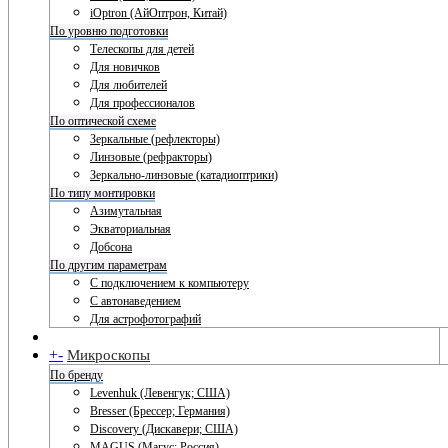
iOptron (АйОптрон, Китай)
По уровню подготовки
Телескопы для детей
Для новичков
Для любителей
Для профессионалов
По оптической схеме
Зеркальные (рефлекторы)
Линзовые (рефракторы)
Зеркально-линзовые (катадиоптрики)
По типу монтировки
Азимутальная
Экваториальная
Добсона
По другим параметрам
С подключением к компьютеру
С автонаведением
Для астрофотографий
+
-
Микроскопы
По бренду
Levenhuk (Левенгук; США)
Bresser (Брессер; Германия)
Discovery (Дискавери; США)
MAGUS (Магус; Россия)