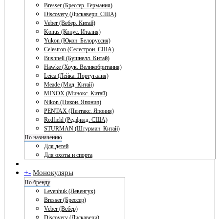
Bresser (Брессер. Германия)
Discovery (Дискавери. США)
Veber (Вебер. Китай)
Konus (Конус. Италия)
Yukon (Юкон. Белоруссия)
Celestron (Селестрон. США)
Bushnell (Бушнелл. Китай)
Hawke (Хоук. Великобритания)
Leica (Лейка. Португалия)
Meade (Мид. Китай)
MINOX (Минокс. Китай)
Nikon (Никон. Япония)
PENTAX (Пентакс. Япония)
Redfield (Редфилд. США)
STURMAN (Штурман. Китай)
По назначению
Для детей
Для охоты и спорта
+
-
Монокуляры
По бренду
Levenhuk (Левенгук)
Bresser (Брессер)
Veber (Вебер)
Discovery (Дискавери)