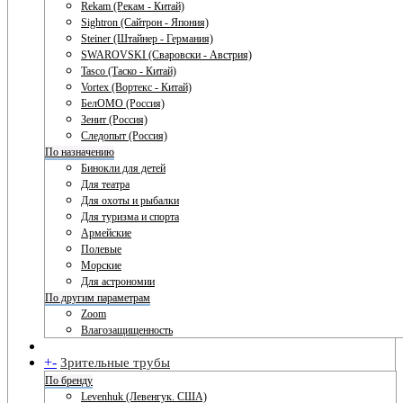
Rekam (Рекам - Китай)
Sightron (Сайтрон - Япония)
Steiner (Штайнер - Германия)
SWAROVSKI (Сваровски - Австрия)
Tasco (Таско - Китай)
Vortex (Вортекс - Китай)
БелОМО (Россия)
Зенит (Россия)
Следопыт (Россия)
По назначению
Бинокли для детей
Для театра
Для охоты и рыбалки
Для туризма и спорта
Армейские
Полевые
Морские
Для астрономии
По другим параметрам
Zoom
Влагозащищенность
+
-
Зрительные трубы
По бренду
Levenhuk (Левенгук. США)