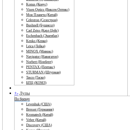
Konus (Конус)
Vixen Optics (Виксен Оптикс)
Моя Планета (Китай)
Celestron (Селестрон)
Bushnell (Бушнелл)
Carl Zeiss (Карл Цейс)
Eschenbach (Эшенбах)
Kenko (Кенко)
Leica (Лейка)
MINOX (Минокс)
Navigator (Навигатор)
Norbert (Норберт)
PENTAX (Пентакс)
STURMAN (Штурман)
Tasco (Таско)
БПЦ (КОМЗ)
+
-
Лупы
По бренду
Levenhuk (США)
Bresser (Германия)
Kromatech (Китай)
Veber (Китай)
Discovery (США)