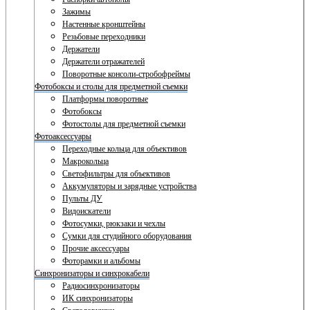
Зажимы
Настенные кронштейны
Резьбовые переходники
Держатели
Держатели отражателей
Поворотные консоли-стробофреймы
Фотобоксы и столы для предметной съемки
Платформы поворотные
Фотобоксы
Фотостолы для предметной съемки
Фотоаксессуары
Переходные кольца для объективов
Макрокольца
Светофильтры для объективов
Аккумуляторы и зарядные устройства
Пульты ДУ
Видоискатели
Фотосумки, рюкзаки и чехлы
Сумки для студийного оборудования
Прочие аксессуары
Фоторамки и альбомы
Синхронизаторы и синхрокабели
Радиосинхронизаторы
ИК синхронизаторы