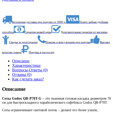
Бесплатная доставка при покупке от 3000 р.
Оплата любым удобным
способом
Гарантия низкой цены
Дополнительная гарантия от магазина
Скидка за регистрацию
Помощь и консультация при покупке
Высокое
качество товара
Покупка в рассрочку
Описание
Характеристики
Вопросы-Ответы (0)
Отзывы (0)
Как сделать заказ?
Описание
Соты Godox QR-P70T-G
– это тканевая сотовая насадка диаметром 70
см для быстроскладного параболического софтбокса Godox QR-P70T.
Соты ограничивают световой поток – делают его более узким,