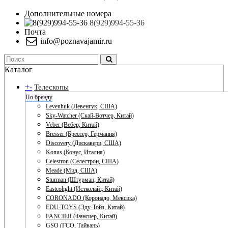
Дополнительные номера
8(929)994-55-36
Почта
info@poznavajamir.ru
Каталог
+
-
Телескопы
По бренду
Levenhuk (Левенгук, США)
Sky-Watcher (Скай-Вотчер, Китай)
Veber (Вебер, Китай)
Bresser (Брессер, Германия)
Discovery (Дискавери, США)
Konus (Конус, Италия)
Celestron (Селестрон, США)
Meade (Мид, США)
Sturman (Штурман, Китай)
Eastcolight (Истколайт, Китай)
CORONADO (Коронадо, Мексика)
EDU-TOYS (Эду-Тойз, Китай)
FANCIER (Фансиер, Китай)
GSO (ГСО, Тайвань)