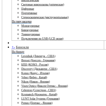
Биологические
Световые микроскопы (оптические)
Цифровые
Портативные
Стереоскопические (инструментальные)
По типу насадки
Монокулярные
Бинокулярные
Тринокулярные
Подключение по USB (LCD экран)
+
-
Бинокли
По бренду
Levenhuk (Левенгук - США)
Bresser (Брессер - Германия)
БПЦ (КОМЗ - Россия)
Discovery (Дискавери - США)
Konus (Конус - Италия)
Veber (Вебер - Китай)
Nikon (Никон - Япония)
Vixen Optics (Виксен Оптикс - Япония)
Celestron (Селестрон - США)
Kromatech (Кроматек - Китай)
LUNT Solar Systems (Германия)
Pentax (Пентакс - Япония)