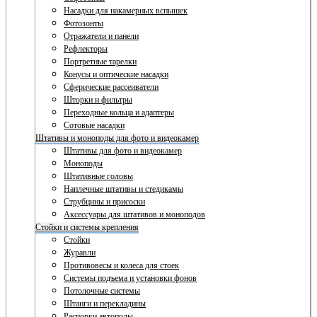
Насадки для накамерных вспышек
Фотозонты
Отражатели и панели
Рефлекторы
Портретные тарелки
Конусы и оптические насадки
Сферические рассеиватели
Шторки и фильтры
Переходные кольца и адаптеры
Сотовые насадки
Штативы и моноподы для фото и видеокамер
Штативы для фото и видеокамер
Моноподы
Штативные головы
Наплечные штативы и стедикамы
Струбцины и присоски
Аксессуары для штативов и моноподов
Стойки и системы крепления
Стойки
Журавли
Противовесы и колеса для стоек
Системы подъема и установки фонов
Потолочные системы
Штанги и перекладины
Распорки автополы