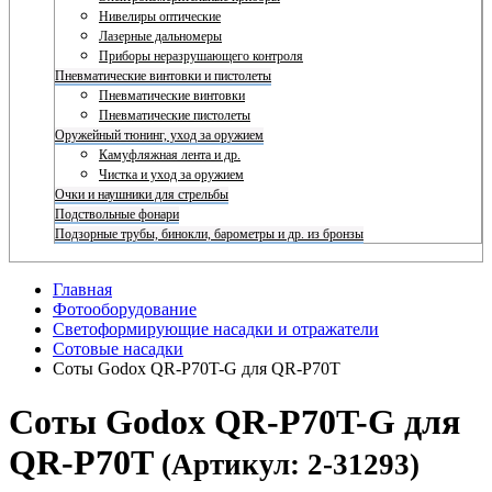
Нивелиры оптические
Лазерные дальномеры
Приборы неразрушающего контроля
Пневматические винтовки и пистолеты
Пневматические винтовки
Пневматические пистолеты
Оружейный тюнинг, уход за оружием
Камуфляжная лента и др.
Чистка и уход за оружием
Очки и наушники для стрельбы
Подствольные фонари
Подзорные трубы, бинокли, барометры и др. из бронзы
Главная
Фотооборудование
Светоформирующие насадки и отражатели
Сотовые насадки
Соты Godox QR-P70T-G для QR-P70T
Соты Godox QR-P70T-G для
QR-P70T
(Артикул: 2-31293)