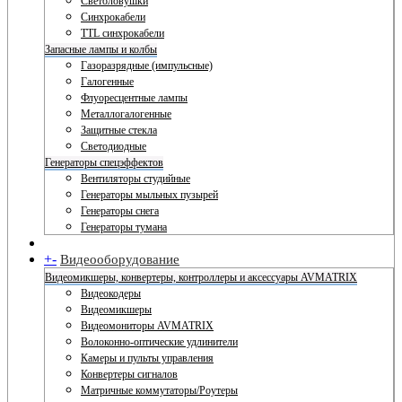
Светоловушки
Синхрокабели
TTL синхрокабели
Запасные лампы и колбы
Газоразрядные (импульсные)
Галогенные
Флуоресцентные лампы
Металлогалогенные
Защитные стекла
Светодиодные
Генераторы спецэффектов
Вентиляторы студийные
Генераторы мыльных пузырей
Генераторы снега
Генераторы тумана
+
-
Видеооборудование
Видеомикшеры, конвертеры, контроллеры и аксессуары AVMATRIX
Видеокодеры
Видеомикшеры
Видеомониторы AVMATRIX
Волоконно-оптические удлинители
Камеры и пульты управления
Конвертеры сигналов
Матричные коммутаторы/Роутеры