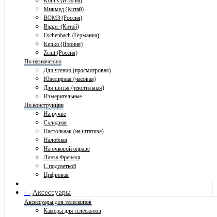
Konus (Италия)
Микмед (Китай)
ВОМЗ (Россия)
Bigger (Китай)
Eschenbach (Германия)
Kenko (Япония)
Zenit (Россия)
По назначению
Для чтения (просмотровая)
Ювелирная (часовая)
Для шитья (текстильная)
Измерительные
По конструкции
На ручке
Складная
Настольная (на штативе)
Налобная
На очковой оправе
Линза Френеля
С подсветкой
Цифровая
+
-
Аксессуары
Аксессуары для телескопов
Камеры для телескопов