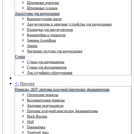
Штативные адаптеры
Штативные головки
Аксессуары для видеосъемки
Комплектующие ригов
Аккумуляторы и зарядные устройства для видеосъемки
Площадки для аккумуляторов
Кронштейны и держатели
Зажимы GreenBean
Лампы
Чистящие средства для видеосъемки
Сумки
Сумки для видеокамеры
Сумки для фотоаппаратов
Для студийного оборудования
+
-
Прочее
Прицелы, ЛЦУ, патроны холодной пристрелки, фальшпатроны
Оптические прицелы
Коллиматорные прицелы
Лазерные целеуказатели
Патроны холодной пристрелки, фальшпатроны
Black Russian
Wolf
Пневматика
Храбрый Заяц