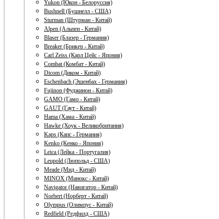
Yukon (Юкон - Белоруссия)
Bushnell (Бушнелл - США)
Sturman (Штурман - Китай)
Alpen (Альпен - Китай)
Blaser (Блазер - Германия)
Breaker (Брикер - Китай)
Carl Zeiss (Карл Цейс - Япония)
Combat (Комбат - Китай)
Dicom (Диком - Китай)
Eschenbach (Эшенбах - Германия)
Fujinon (Фуджинон - Китай)
GAMO (Гамо - Китай)
GAUT (Гаут - Китай)
Hama (Хама - Китай)
Hawke (Хоук - Великобритания)
Kaps (Капс - Германия)
Kenko (Кенко - Япония)
Leica (Лейка - Португалия)
Leupold (Люпольд - США)
Meade (Мид - Китай)
MINOX (Минокс - Китай)
Navigator (Навигатор - Китай)
Norbert (Норберт - Китай)
Olympus (Олимпус - Китай)
Redfield (Редфилд - США)