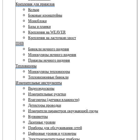
Крепления для прицелов
Кольца
Боковые кронштейны
Моноблоки
Базы и планки
Крепления на WEAVER
Крепления на ласточкин хвост
ПНВ
Бинокли ночного видения
Монокуляры ночного видения
Прицелы ночного видения
Тепловизоры
Монокуляры тепловизоры
Тепловизионные бинокли
Измерительные инструменты
Видеоэндоскопы
Измерительные рулетки
Влагомеры (датчики влажности)
Детекторы проводки
Измерители параметров окружающей среды
Курвиметры
Лазерные уровни
Приборы для обслуживания сетей
Цифровые уровни и угломеры
Электроизмерительные приборы