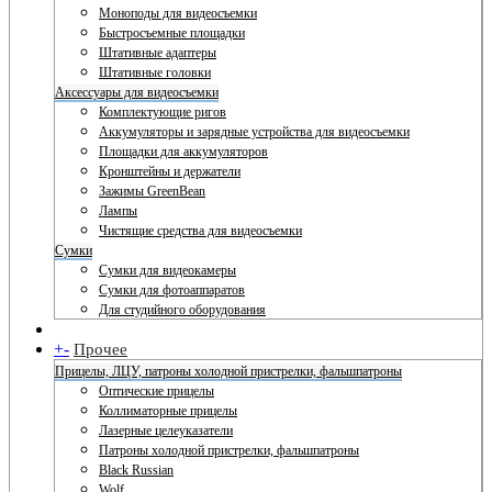
Моноподы для видеосъемки
Быстросъемные площадки
Штативные адаптеры
Штативные головки
Аксессуары для видеосъемки
Комплектующие ригов
Аккумуляторы и зарядные устройства для видеосъемки
Площадки для аккумуляторов
Кронштейны и держатели
Зажимы GreenBean
Лампы
Чистящие средства для видеосъемки
Сумки
Сумки для видеокамеры
Сумки для фотоаппаратов
Для студийного оборудования
+
-
Прочее
Прицелы, ЛЦУ, патроны холодной пристрелки, фальшпатроны
Оптические прицелы
Коллиматорные прицелы
Лазерные целеуказатели
Патроны холодной пристрелки, фальшпатроны
Black Russian
Wolf