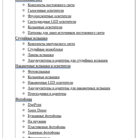
Комплекты постоянного света
Галогенные осветители
Флуоресцентные осветители
Светодиодные LED осветители
Кольцевые осветители
Патроны для ламп источников постоянного света
Студийные вспышки
Комплекты импульсного света
Студийные моноблоки
Лампы вспышки
Аккумуляторы и адаптеры для студийных вспышек
Накамерные вспышки и осветители
Фотовспышки
Кольцевые вспышки
Накамерные LED осветители
Аккумуляторы и адаптеры для накамерных вспышек
Переходники и адаптеры
Фотофоны
DigiPrint
Super Dense
Бумажные фотофоны
На пружине
Пластиковые фотофоны
Тканевые фотофоны