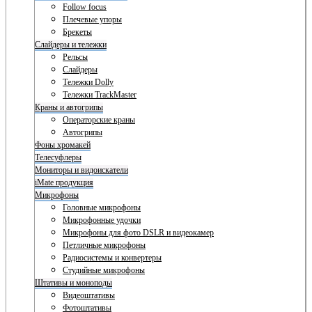
Follow focus
Плечевые упоры
Брекеты
Слайдеры и тележки
Рельсы
Слайдеры
Тележки Dolly
Тележки TrackMaster
Краны и автогрипы
Операторские краны
Автогрипы
Фоны хромакей
Телесуфлеры
Мониторы и видоискатели
iMate продукция
Микрофоны
Головные микрофоны
Микрофонные удочки
Микрофоны для фото DSLR и видеокамер
Петличные микрофоны
Радиосистемы и конвертеры
Студийные микрофоны
Штативы и моноподы
Видеоштативы
Фотоштативы