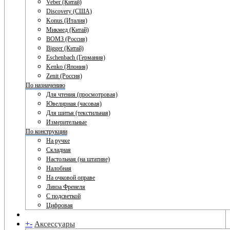
Veber (Китай)
Discovery (США)
Konus (Италия)
Микмед (Китай)
ВОМЗ (Россия)
Bigger (Китай)
Eschenbach (Германия)
Kenko (Япония)
Zenit (Россия)
По назначению
Для чтения (просмотровая)
Ювелирная (часовая)
Для шитья (текстильная)
Измерительные
По конструкции
На ручке
Складная
Настольная (на штативе)
Налобная
На очковой оправе
Линза Френеля
С подсветкой
Цифровая
+
-
Аксессуары