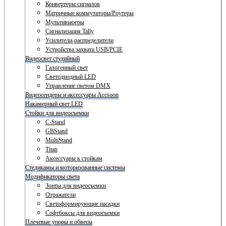
Конвертеры сигналов
Матричные коммутаторы/Роутеры
Мультивьюеры
Сигнализация Tally
Усилители-распределители
Устройства захвата USB/PCIE
Видеосвет студийный
Галогенный свет
Светодиодный LED
Управление светом DMX
Видеосендеры и аксессуары Accsoon
Накамерный свет LED
Стойки для видеосъемки
C-Stand
GBStand
MultiStand
Titan
Аксессуары к стойкам
Стедикамы и моторизованные системы
Модификаторы света
Зонты для видеосъемки
Отражатели
Светоформирующие насадки
Софтбоксы для видеосъемки
Плечевые упоры и обвесы