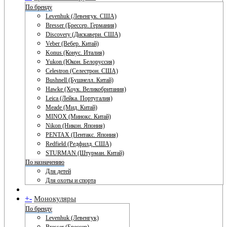
По бренду
Levenhuk (Левенгук. США)
Bresser (Брессер. Германия)
Discovery (Дискавери. США)
Veber (Вебер. Китай)
Konus (Конус. Италия)
Yukon (Юкон. Белоруссия)
Celestron (Селестрон. США)
Bushnell (Бушнелл. Китай)
Hawke (Хоук. Великобритания)
Leica (Лейка. Португалия)
Meade (Мид. Китай)
MINOX (Минокс. Китай)
Nikon (Никон. Япония)
PENTAX (Пентакс. Япония)
Redfield (Редфилд. США)
STURMAN (Штурман. Китай)
По назначению
Для детей
Для охоты и спорта
+
-
Монокуляры
По бренду
Levenhuk (Левенгук)