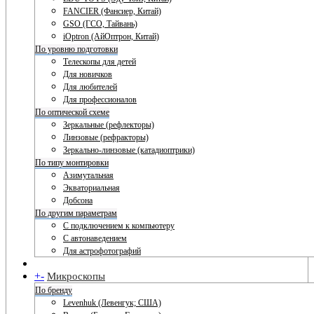
FANCIER (Фансиер, Китай)
GSO (ГСО, Тайвань)
iOptron (АйОптрон, Китай)
По уровню подготовки
Телескопы для детей
Для новичков
Для любителей
Для профессионалов
По оптической схеме
Зеркальные (рефлекторы)
Линзовые (рефракторы)
Зеркально-линзовые (катадиоптрики)
По типу монтировки
Азимутальная
Экваториальная
Добсона
По другим параметрам
С подключением к компьютеру
С автонаведением
Для астрофотографий
+
-
Микроскопы
По бренду
Levenhuk (Левенгук; США)