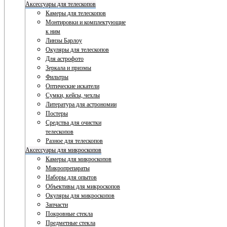
Аксессуары для телескопов
Камеры для телескопов
Монтировки и комплектующие
к ним
Линзы Барлоу
Окуляры для телескопов
Для астрофото
Зеркала и призмы
Фильтры
Оптические искатели
Сумки, кейсы, чехлы
Литература для астрономии
Постеры
Средства для очистки
телескопов
Разное для телескопов
Аксессуары для микроскопов
Камеры для микроскопов
Микропрепараты
Наборы для опытов
Объективы для микроскопов
Окуляры для микроскопов
Запчасти
Покровные стекла
Предметные стекла