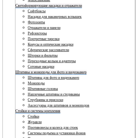
Флизелиновые
Светоформирующие насадки и отражатели
Софтбоксы
Насадки для накамерных вспышек
Фотозонты
Отражатели и панели
Рефлекторы
Портретные тарелки
Конусы и оптические насадки
Сферические рассеиватели
Шторки и фильтры
Переходные кольца и адаптеры
Сотовые насадки
Штативы и моноподы для фото и видеокамер
Штативы для фото и видеокамер
Моноподы
Штативные головы
Наплечные штативы и стедикамы
Струбцины и присоски
Аксессуары для штативов и моноподов
Стойки и системы крепления
Стойки
Журавли
Противовесы и колеса для стоек
Системы подъема и установки фонов