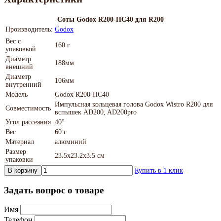
Соты Godox R200-HC40 для R200
Производитель:
Godox
Вес с
160 г
упаковкой
Диаметр
188мм
внешний
Диаметр
106мм
внутренний
Модель
Godox R200-HC40
Импульсная кольцевая голова Godox Wistro R200 для
Совместимость
вспышек AD200, AD200pro
Угол рассеяния
40°
Вес
60 г
Материал
алюминий
Размер
23.5х23.2х3.5 см
упаковки
В корзину
Купить в 1 клик
Задать вопрос о товаре
Имя
Телефон