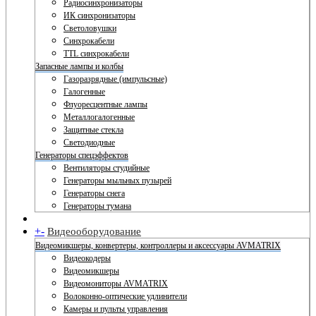
Радиосинхронизаторы
ИК синхронизаторы
Светоловушки
Синхрокабели
TTL синхрокабели
Запасные лампы и колбы
Газоразрядные (импульсные)
Галогенные
Флуоресцентные лампы
Металлогалогенные
Защитные стекла
Светодиодные
Генераторы спецэффектов
Вентиляторы студийные
Генераторы мыльных пузырей
Генераторы снега
Генераторы тумана
+
-
Видеооборудование
Видеомикшеры, конвертеры, контроллеры и аксессуары AVMATRIX
Видеокодеры
Видеомикшеры
Видеомониторы AVMATRIX
Волоконно-оптические удлинители
Камеры и пульты управления