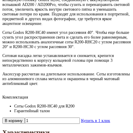
вспышкой AD200 / AD200Pro, чтобы сузить и перенаправить световой
поток, увеличить яркость внутри светового пятна и уменьшить
световые потери по краям. Подходят для использования в портретной,
предметной и других видах фотографии, где требуется яркое
акцентное освещение.
Соты Godox R200-HC40 имеют угол рассеяния 40°. Чтобы еще больше
сузить угол распространения света и сделать его более равномерным,
можно использовать аналогичные соты R200-RHC20 с углом рассеяния
20° и R200-HC30 с углом рассеяния 30°.
Сотовая насадка легко устанавливается и снимается, крепится
непосредственно к корпусу кольцевой головы при помощи 3
металлических зажимов-язычков.
Аксессуар рассчитан на длительное использование. Соты изготовлены
из алюминиевого сплава металла и окрашены в черный матовый
антибликовый цвет.
Комплектация
Соты Godox R200-HC40 для R200
Гарантийный талон
В корзину
Купить в 1 клик
Характеристики