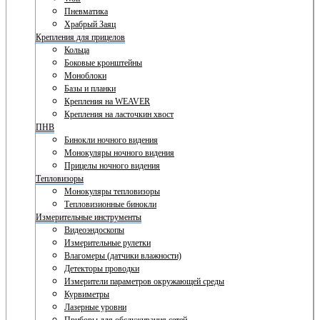
Пневматика
Храбрый Заяц
Крепления для прицелов
Кольца
Боковые кронштейны
Моноблоки
Базы и планки
Крепления на WEAVER
Крепления на ласточкин хвост
ПНВ
Бинокли ночного видения
Монокуляры ночного видения
Прицелы ночного видения
Тепловизоры
Монокуляры тепловизоры
Тепловизионные бинокли
Измерительные инструменты
Видеоэндоскопы
Измерительные рулетки
Влагомеры (датчики влажности)
Детекторы проводки
Измерители параметров окружающей среды
Курвиметры
Лазерные уровни