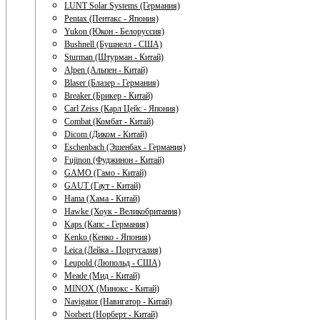
LUNT Solar Systems (Германия)
Pentax (Пентакс - Япония)
Yukon (Юкон - Белоруссия)
Bushnell (Бушнелл - США)
Sturman (Штурман - Китай)
Alpen (Альпен - Китай)
Blaser (Блазер - Германия)
Breaker (Брикер - Китай)
Carl Zeiss (Карл Цейс - Япония)
Combat (Комбат - Китай)
Dicom (Диком - Китай)
Eschenbach (Эшенбах - Германия)
Fujinon (Фуджинон - Китай)
GAMO (Гамо - Китай)
GAUT (Гаут - Китай)
Hama (Хама - Китай)
Hawke (Хоук - Великобритания)
Kaps (Капс - Германия)
Kenko (Кенко - Япония)
Leica (Лейка - Португалия)
Leupold (Люпольд - США)
Meade (Мид - Китай)
MINOX (Минокс - Китай)
Navigator (Навигатор - Китай)
Norbert (Норберт - Китай)