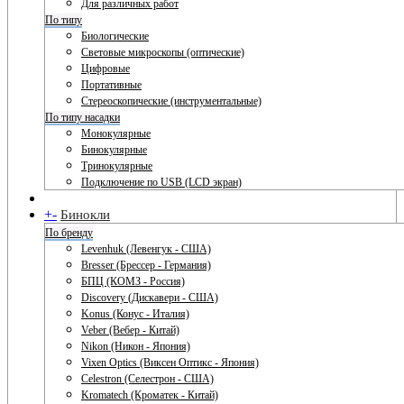
Для различных работ
По типу
Биологические
Световые микроскопы (оптические)
Цифровые
Портативные
Стереоскопические (инструментальные)
По типу насадки
Монокулярные
Бинокулярные
Тринокулярные
Подключение по USB (LCD экран)
+
-
Бинокли
По бренду
Levenhuk (Левенгук - США)
Bresser (Брессер - Германия)
БПЦ (КОМЗ - Россия)
Discovery (Дискавери - США)
Konus (Конус - Италия)
Veber (Вебер - Китай)
Nikon (Никон - Япония)
Vixen Optics (Виксен Оптикс - Япония)
Celestron (Селестрон - США)
Kromatech (Кроматек - Китай)