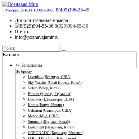
8(499)396-35-49
г. Москва, ПН-ПТ 10:00-19:00
Дополнительные номера
8(929)994-55-36
Почта
info@poznavajamir.ru
Каталог
+
-
Телескопы
По бренду
Levenhuk (Левенгук, США)
Sky-Watcher (Скай-Вотчер, Китай)
Veber (Вебер, Китай)
Bresser (Брессер, Германия)
Discovery (Дискавери, США)
Konus (Конус, Италия)
Celestron (Селестрон, США)
Meade (Мид, США)
Sturman (Штурман, Китай)
Eastcolight (Истколайт, Китай)
CORONADO (Коронадо, Мексика)
EDU-TOYS (Эду-Тойз, Китай)