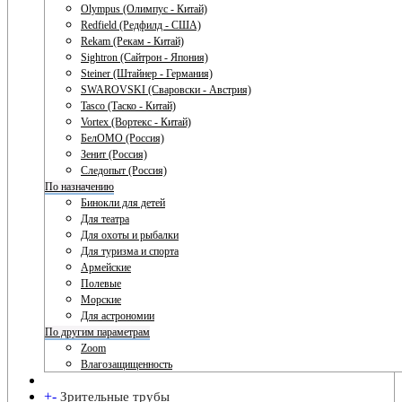
Olympus (Олимпус - Китай)
Redfield (Редфилд - США)
Rekam (Рекам - Китай)
Sightron (Сайтрон - Япония)
Steiner (Штайнер - Германия)
SWAROVSKI (Сваровски - Австрия)
Tasco (Таско - Китай)
Vortex (Вортекс - Китай)
БелОМО (Россия)
Зенит (Россия)
Следопыт (Россия)
По назначению
Бинокли для детей
Для театра
Для охоты и рыбалки
Для туризма и спорта
Армейские
Полевые
Морские
Для астрономии
По другим параметрам
Zoom
Влагозащищенность
+
-
Зрительные трубы