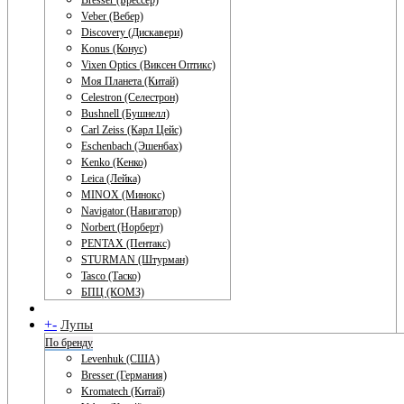
Bresser (Брессер)
Veber (Вебер)
Discovery (Дискавери)
Konus (Конус)
Vixen Optics (Виксен Оптикс)
Моя Планета (Китай)
Celestron (Селестрон)
Bushnell (Бушнелл)
Carl Zeiss (Карл Цейс)
Eschenbach (Эшенбах)
Kenko (Кенко)
Leica (Лейка)
MINOX (Минокс)
Navigator (Навигатор)
Norbert (Норберт)
PENTAX (Пентакс)
STURMAN (Штурман)
Tasco (Таско)
БПЦ (КОМЗ)
+
-
Лупы
По бренду
Levenhuk (США)
Bresser (Германия)
Kromatech (Китай)