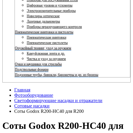
Приборы для обслуживания сетей
Цифровые уровни и угломеры
Электроизмерительные приборы
Нивелиры оптические
Лазерные дальномеры
Приборы неразрушающего контроля
Пневматические винтовки и пистолеты
Пневматические винтовки
Пневматические пистолеты
Оружейный тюнинг, уход за оружием
Камуфляжная лента и др.
Чистка и уход за оружием
Очки и наушники для стрельбы
Подствольные фонари
Подзорные трубы, бинокли, барометры и др. из бронзы
Главная
Фотооборудование
Светоформирующие насадки и отражатели
Сотовые насадки
Соты Godox R200-HC40 для R200
Соты Godox R200-HC40 для