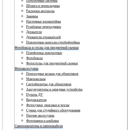
Потолочные системы
Штанги и перекладины
Распорки автополы
Зажимы
Настенные кронштейны
Резьбовые переходники
Держатели
Держатели отражателей
Поворотные консоли-стробофреймы
Фотобоксы и столы для предметной съемки
Платформы поворотные
Фотобоксы
Фотостолы для предметной съемки
Фотоаксессуары
Переходные кольца для объективов
Макрокольца
Светофильтры для объективов
Аккумуляторы и зарядные устройства
Пульты ДУ
Видоискатели
Фотосумки, рюкзаки и чехлы
Сумки для студийного оборудования
Прочие аксессуары
Фоторамки и альбомы
Синхронизаторы и синхрокабели