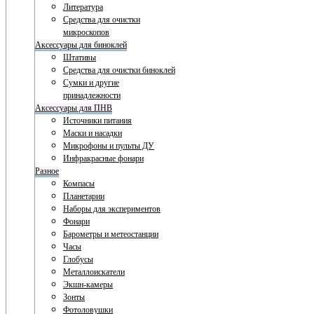
Литература
Средства для очистки
микроскопов
Аксессуары для биноклей
Штативы
Средства для очистки биноклей
Сумки и другие
принадлежности
Аксессуары для ПНВ
Источники питания
Маски и насадки
Микрофоны и пульты ДУ
Инфракрасные фонари
Разное
Компасы
Планетарии
Наборы для экспериментов
Фонари
Барометры и метеостанции
Часы
Глобусы
Металлоискатели
Экшн-камеры
Зонты
Фотоловушки