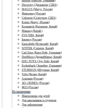
Bresser (Брессер; Германия)
Discovery (Дискавери; США)
MAGUS (Магус; Россия)
Микромед (Россия)
Celestron (Селестрон; США)
Konus (Конус; Италия)
Kromatech (Кроматек; Китай)
Микмед (Китай.)
EVA (ЕВА; Китай)
Биомед (Россия)
Eastcolight (Истколайт; Китай)
SITITEK (Сититек; Китай)
Carl Zeiss (Карл Цейс; Германия)
DigiMicro (ДиджиМикро; Китай)
EDU-TOYS (Эду-Тойз; Китай)
Eschenbach (Эшенбах; Германия)
STURMAN (Штурман; Китай)
Velvi (Велви; Китай)
Альтами (Россия)
АО «ЛОМО» (Россия)
ФОЗ (Россия)
По назначению
Микроскопы для детей
Для школьников и студентов
Для лаборатории