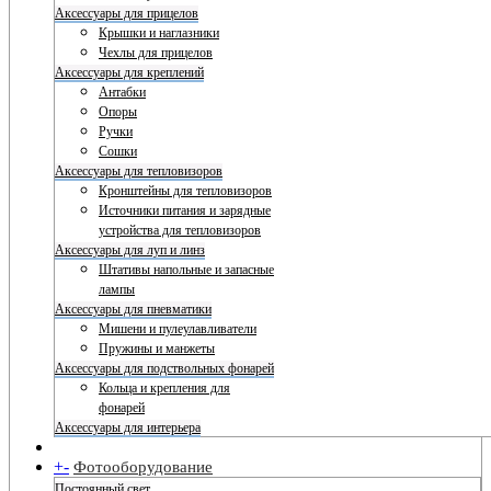
Аксессуары для прицелов
Крышки и наглазники
Чехлы для прицелов
Аксессуары для креплений
Антабки
Опоры
Ручки
Сошки
Аксессуары для тепловизоров
Кронштейны для тепловизоров
Источники питания и зарядные
устройства для тепловизоров
Аксессуары для луп и линз
Штативы напольные и запасные
лампы
Аксессуары для пневматики
Мишени и пулеулавливатели
Пружины и манжеты
Аксессуары для подствольных фонарей
Кольца и крепления для
фонарей
Аксессуары для интерьера
+
-
Фотооборудование
Постоянный свет