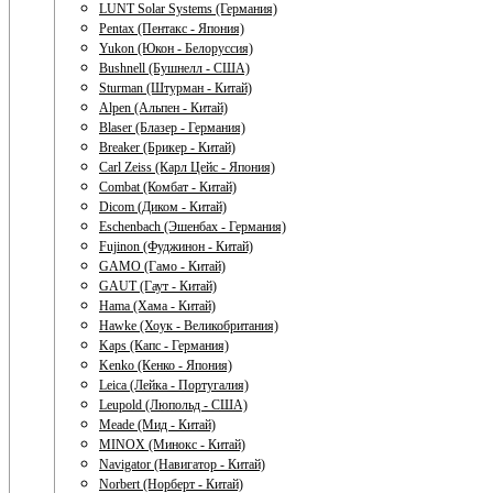
LUNT Solar Systems (Германия)
Pentax (Пентакс - Япония)
Yukon (Юкон - Белоруссия)
Bushnell (Бушнелл - США)
Sturman (Штурман - Китай)
Alpen (Альпен - Китай)
Blaser (Блазер - Германия)
Breaker (Брикер - Китай)
Carl Zeiss (Карл Цейс - Япония)
Combat (Комбат - Китай)
Dicom (Диком - Китай)
Eschenbach (Эшенбах - Германия)
Fujinon (Фуджинон - Китай)
GAMO (Гамо - Китай)
GAUT (Гаут - Китай)
Hama (Хама - Китай)
Hawke (Хоук - Великобритания)
Kaps (Капс - Германия)
Kenko (Кенко - Япония)
Leica (Лейка - Португалия)
Leupold (Люпольд - США)
Meade (Мид - Китай)
MINOX (Минокс - Китай)
Navigator (Навигатор - Китай)
Norbert (Норберт - Китай)