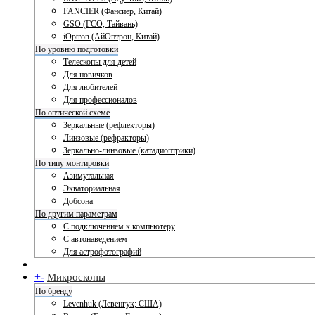
FANCIER (Фансиер, Китай)
GSO (ГСО, Тайвань)
iOptron (АйОптрон, Китай)
По уровню подготовки
Телескопы для детей
Для новичков
Для любителей
Для профессионалов
По оптической схеме
Зеркальные (рефлекторы)
Линзовые (рефракторы)
Зеркально-линзовые (катадиоптрики)
По типу монтировки
Азимутальная
Экваториальная
Добсона
По другим параметрам
С подключением к компьютеру
С автонаведением
Для астрофотографий
+
-
Микроскопы
По бренду
Levenhuk (Левенгук; США)