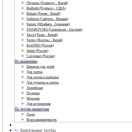
Olympus (Олимпус - Китай)
Redfield (Редфилд - США)
Rekam (Рекам - Китай)
Sightron (Сайтрон - Япония)
Steiner (Штайнер - Германия)
SWAROVSKI (Сваровски - Австрия)
Tasco (Таско - Китай)
Vortex (Вортекс - Китай)
БелОМО (Россия)
Зенит (Россия)
Следопыт (Россия)
По назначению
Бинокли для детей
Для театра
Для охоты и рыбалки
Для туризма и спорта
Армейские
Полевые
Морские
Для астрономии
По другим параметрам
Zoom
Влагозащищенность
+
-
Зрительные трубы