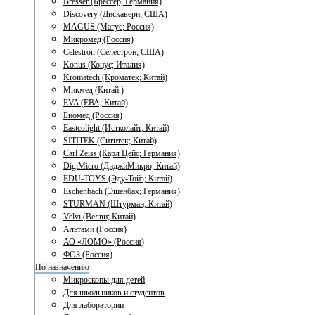
Bresser (Брессер; Германия)
Discovery (Дискавери; США)
MAGUS (Магус; Россия)
Микромед (Россия)
Celestron (Селестрон; США)
Konus (Конус; Италия)
Kromatech (Кроматек; Китай)
Микмед (Китай.)
EVA (ЕВА; Китай)
Биомед (Россия)
Eastcolight (Истколайт; Китай)
SITITEK (Сититек; Китай)
Carl Zeiss (Карл Цейс; Германия)
DigiMicro (ДиджиМикро; Китай)
EDU-TOYS (Эду-Тойз; Китай)
Eschenbach (Эшенбах; Германия)
STURMAN (Штурман; Китай)
Velvi (Велви; Китай)
Альтами (Россия)
АО «ЛОМО» (Россия)
ФОЗ (Россия)
По назначению
Микроскопы для детей
Для школьников и студентов
Для лаборатории