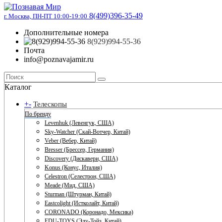
8(499)396-35-49
г. Москва, ПН-ПТ 10:00-19:00
Дополнительные номера
8(929)994-55-36
Почта
info@poznavajamir.ru
Каталог
+
-
Телескопы
По бренду
Levenhuk (Левенгук, США)
Sky-Watcher (Скай-Вотчер, Китай)
Veber (Вебер, Китай)
Bresser (Брессер, Германия)
Discovery (Дискавери, США)
Konus (Конус, Италия)
Celestron (Селестрон, США)
Meade (Мид, США)
Sturman (Штурман, Китай)
Eastcolight (Истколайт, Китай)
CORONADO (Коронадо, Мексика)
EDU-TOYS (Эду-Тойз, Китай)