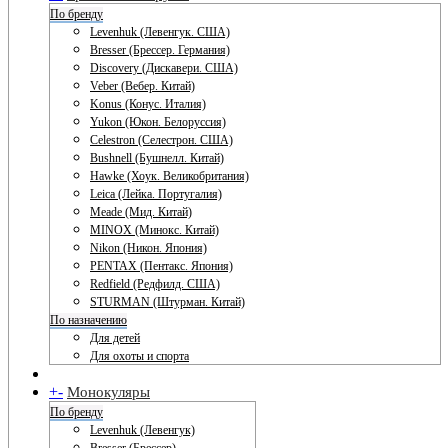
По бренду
Levenhuk (Левенгук. США)
Bresser (Брессер. Германия)
Discovery (Дискавери. США)
Veber (Вебер. Китай)
Konus (Конус. Италия)
Yukon (Юкон. Белоруссия)
Celestron (Селестрон. США)
Bushnell (Бушнелл. Китай)
Hawke (Хоук. Великобритания)
Leica (Лейка. Португалия)
Meade (Мид. Китай)
MINOX (Минокс. Китай)
Nikon (Никон. Япония)
PENTAX (Пентакс. Япония)
Redfield (Редфилд. США)
STURMAN (Штурман. Китай)
По назначению
Для детей
Для охоты и спорта
+
-
Монокуляры
По бренду
Levenhuk (Левенгук)