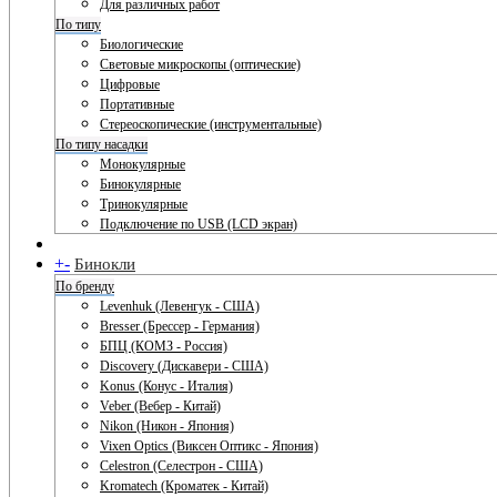
Для различных работ
По типу
Биологические
Световые микроскопы (оптические)
Цифровые
Портативные
Стереоскопические (инструментальные)
По типу насадки
Монокулярные
Бинокулярные
Тринокулярные
Подключение по USB (LCD экран)
+
-
Бинокли
По бренду
Levenhuk (Левенгук - США)
Bresser (Брессер - Германия)
БПЦ (КОМЗ - Россия)
Discovery (Дискавери - США)
Konus (Конус - Италия)
Veber (Вебер - Китай)
Nikon (Никон - Япония)
Vixen Optics (Виксен Оптикс - Япония)
Celestron (Селестрон - США)
Kromatech (Кроматек - Китай)