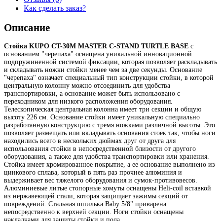
Как сделать заказ?
Описание
Стойка KUPO CT-30M MASTER C-STAND TURTLE BASE
с
основанием "черепаха" оснащена уникальной инновационной
подпружиненной системой фиксации, которая позволяет раскладывать
и складывать ножки стойки менее чем за две секунды. Основание
"черепаха" означает специальный тип конструкции стойки, в которой
центральную колонну можно отсоединить для удобства
транспортировки, а основание может быть использовано с
переходником для низкого расположения оборудования.
Телескопическая центральная колонна имеет три секции и общую
высоту 226 см. Основание стойки имеет уникальную специально
разработанную конструкцию с тремя ножками различной высоты. Это
позволяет размещать или вкладывать основания стоек так, чтобы ноги
находились всего в нескольких дюймах друг от друга для
использования стойки в непосредственной близости от другого
оборудования, а также для удобства транспортировки или хранения.
Стойка имеет хромированное покрытие, а ее основание выполнено из
цинкового сплава, который в пять раз прочнее алюминия и
выдерживает вес тяжелого оборудования и сумок-противовесов.
Алюминиевые литые стопорные хомуты оснащены Heli-coil вставкой
из нержавеющей стали, которая защищает зажимы секций от
повреждений. Стальная шпилька Baby 5/8" приварена
непосредственно к верхней секции. Ноги стойки оснащены
накладками для защиты стойки и пола.