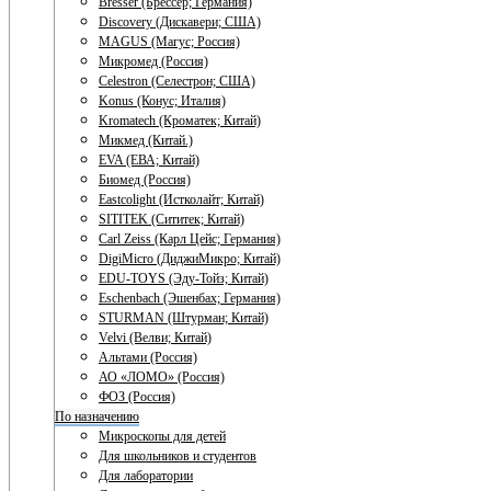
Bresser (Брессер; Германия)
Discovery (Дискавери; США)
MAGUS (Магус; Россия)
Микромед (Россия)
Celestron (Селестрон; США)
Konus (Конус; Италия)
Kromatech (Кроматек; Китай)
Микмед (Китай.)
EVA (ЕВА; Китай)
Биомед (Россия)
Eastcolight (Истколайт; Китай)
SITITEK (Сититек; Китай)
Carl Zeiss (Карл Цейс; Германия)
DigiMicro (ДиджиМикро; Китай)
EDU-TOYS (Эду-Тойз; Китай)
Eschenbach (Эшенбах; Германия)
STURMAN (Штурман; Китай)
Velvi (Велви; Китай)
Альтами (Россия)
АО «ЛОМО» (Россия)
ФОЗ (Россия)
По назначению
Микроскопы для детей
Для школьников и студентов
Для лаборатории