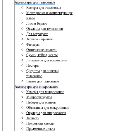
Аксессуары для телескопов
Камеры для телескопов
Монтировки и комплектующие
к ним
Линзы Барлоу
Окуляры для телескопов
Для астрофото
Зеркала и призмы
Фильтры
Оптические искатели
Сумки, кейсы, чехлы
Литература для астрономии
Постеры
Средства для очистки
телескопов
Разное для телескопов
Аксессуары для микроскопов
Камеры для микроскопов
Микропрепараты
Наборы для опытов
Объективы для микроскопов
Окуляры для микроскопов
Запчасти
Покровные стекла
Предметные стекла