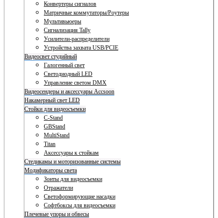
Конвертеры сигналов
Матричные коммутаторы/Роутеры
Мультивьюеры
Сигнализация Tally
Усилители-распределители
Устройства захвата USB/PCIE
Видеосвет студийный
Галогенный свет
Светодиодный LED
Управление светом DMX
Видеосендеры и аксессуары Accsoon
Накамерный свет LED
Стойки для видеосъемки
C-Stand
GBStand
MultiStand
Titan
Аксессуары к стойкам
Стедикамы и моторизованные системы
Модификаторы света
Зонты для видеосъемки
Отражатели
Светоформирующие насадки
Софтбоксы для видеосъемки
Плечевые упоры и обвесы