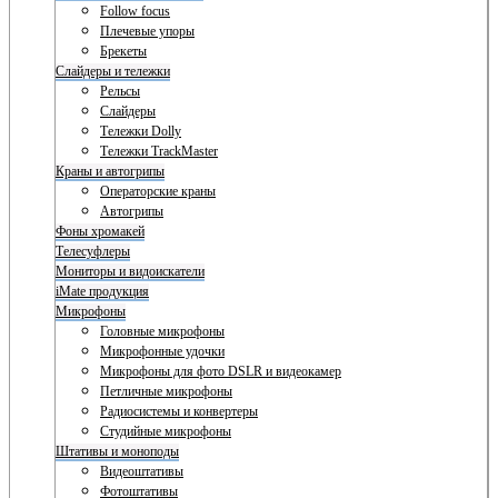
Follow focus
Плечевые упоры
Брекеты
Слайдеры и тележки
Рельсы
Слайдеры
Тележки Dolly
Тележки TrackMaster
Краны и автогрипы
Операторские краны
Автогрипы
Фоны хромакей
Телесуфлеры
Мониторы и видоискатели
iMate продукция
Микрофоны
Головные микрофоны
Микрофонные удочки
Микрофоны для фото DSLR и видеокамер
Петличные микрофоны
Радиосистемы и конвертеры
Студийные микрофоны
Штативы и моноподы
Видеоштативы
Фотоштативы