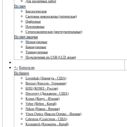
Для различных работ
По типу
Биологические
Световые микроскопы (оптические)
Цифровые
Портативные
Стереоскопические (инструментальные)
По типу насадки
Монокулярные
Бинокулярные
Тринокулярные
Подключение по USB (LCD экран)
+
-
Бинокли
По бренду
Levenhuk (Левенгук - США)
Bresser (Брессер - Германия)
БПЦ (КОМЗ - Россия)
Discovery (Дискавери - США)
Konus (Конус - Италия)
Veber (Вебер - Китай)
Nikon (Никон - Япония)
Vixen Optics (Виксен Оптикс - Япония)
Celestron (Селестрон - США)
Kromatech (Кроматек - Китай)