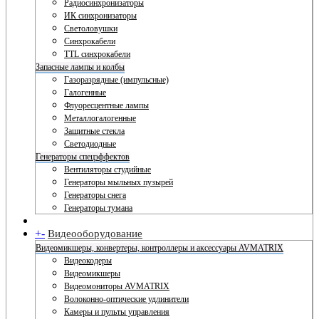
Радиосинхронизаторы
ИК синхронизаторы
Светоловушки
Синхрокабели
TTL синхрокабели
Запасные лампы и колбы
Газоразрядные (импульсные)
Галогенные
Флуоресцентные лампы
Металлогалогенные
Защитные стекла
Светодиодные
Генераторы спецэффектов
Вентиляторы студийные
Генераторы мыльных пузырей
Генераторы снега
Генераторы тумана
+
-
Видеооборудование
Видеомикшеры, конвертеры, контроллеры и аксессуары AVMATRIX
Видеокодеры
Видеомикшеры
Видеомониторы AVMATRIX
Волоконно-оптические удлинители
Камеры и пульты управления