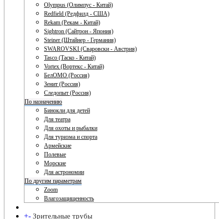
Olympus (Олимпус - Китай)
Redfield (Редфилд - США)
Rekam (Рекам - Китай)
Sightron (Сайтрон - Япония)
Steiner (Штайнер - Германия)
SWAROVSKI (Сваровски - Австрия)
Tasco (Таско - Китай)
Vortex (Вортекс - Китай)
БелОМО (Россия)
Зенит (Россия)
Следопыт (Россия)
По назначению
Бинокли для детей
Для театра
Для охоты и рыбалки
Для туризма и спорта
Армейские
Полевые
Морские
Для астрономии
По другим параметрам
Zoom
Влагозащищенность
+
-
Зрительные трубы