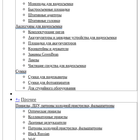
Моноподы для видеосъемки
Быстросъемные площадки
Штативные адаптеры
Штативные головки
Аксессуары для видеосъемки
Комплектующие ригов
Аккумуляторы и зарядные устройства для видеосъемки
Площадки для аккумуляторов
Кронштейны и держатели
Зажимы GreenBean
Лампы
Чистящие средства для видеосъемки
Сумки
Сумки для видеокамеры
Сумки для фотоаппаратов
Для студийного оборудования
+
-
Прочее
Прицелы, ЛЦУ, патроны холодной пристрелки, фальшпатроны
Оптические прицелы
Коллиматорные прицелы
Лазерные целеуказатели
Патроны холодной пристрелки, фальшпатроны
Black Russian
Wolf