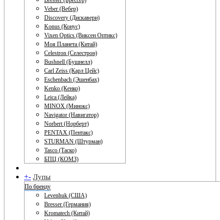
Bresser (Брессер)
Veber (Вебер)
Discovery (Дискавери)
Konus (Конус)
Vixen Optics (Виксен Оптикс)
Моя Планета (Китай)
Celestron (Селестрон)
Bushnell (Бушнелл)
Carl Zeiss (Карл Цейс)
Eschenbach (Эшенбах)
Kenko (Кенко)
Leica (Лейка)
MINOX (Минокс)
Navigator (Навигатор)
Norbert (Норберт)
PENTAX (Пентакс)
STURMAN (Штурман)
Tasco (Таско)
БПЦ (КОМЗ)
+
-
Лупы
По бренду
Levenhuk (США)
Bresser (Германия)
Kromatech (Китай)