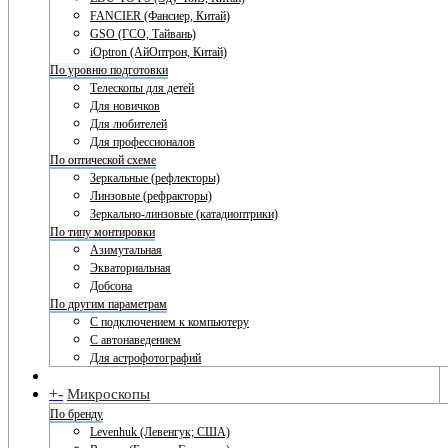
FANCIER (Фансиер, Китай)
GSO (ГСО, Тайвань)
iOptron (АйОптрон, Китай)
По уровню подготовки
Телескопы для детей
Для новичков
Для любителей
Для профессионалов
По оптической схеме
Зеркальные (рефлекторы)
Линзовые (рефракторы)
Зеркально-линзовые (катадиоптрики)
По типу монтировки
Азимутальная
Экваториальная
Добсона
По другим параметрам
С подключением к компьютеру
С автонаведением
Для астрофотографий
+
-
Микроскопы
По бренду
Levenhuk (Левенгук; США)