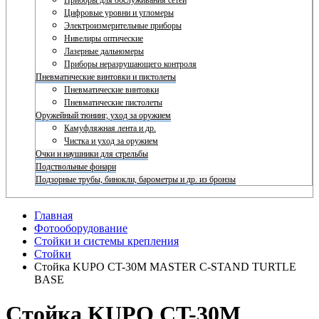
Приборы для обслуживания сетей
Цифровые уровни и угломеры
Электроизмерительные приборы
Нивелиры оптические
Лазерные дальномеры
Приборы неразрушающего контроля
Пневматические винтовки и пистолеты
Пневматические винтовки
Пневматические пистолеты
Оружейный тюнинг, уход за оружием
Камуфляжная лента и др.
Чистка и уход за оружием
Очки и наушники для стрельбы
Подствольные фонари
Подзорные трубы, бинокли, барометры и др. из бронзы
Главная
Фотооборудование
Стойки и системы крепления
Стойки
Стойка KUPO CT-30M MASTER C-STAND TURTLE
BASE
Стойка KUPO CT-30M