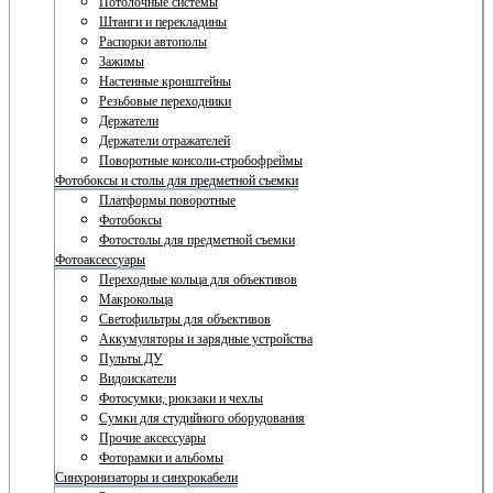
Потолочные системы
Штанги и перекладины
Распорки автополы
Зажимы
Настенные кронштейны
Резьбовые переходники
Держатели
Держатели отражателей
Поворотные консоли-стробофреймы
Фотобоксы и столы для предметной съемки
Платформы поворотные
Фотобоксы
Фотостолы для предметной съемки
Фотоаксессуары
Переходные кольца для объективов
Макрокольца
Светофильтры для объективов
Аккумуляторы и зарядные устройства
Пульты ДУ
Видоискатели
Фотосумки, рюкзаки и чехлы
Сумки для студийного оборудования
Прочие аксессуары
Фоторамки и альбомы
Синхронизаторы и синхрокабели