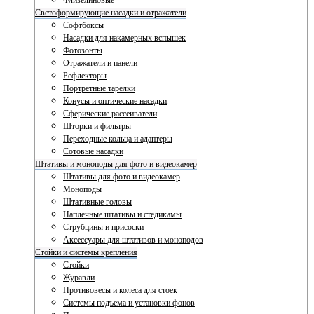
Флизелиновые
Светоформирующие насадки и отражатели
Софтбоксы
Насадки для накамерных вспышек
Фотозонты
Отражатели и панели
Рефлекторы
Портретные тарелки
Конусы и оптические насадки
Сферические рассеиватели
Шторки и фильтры
Переходные кольца и адаптеры
Сотовые насадки
Штативы и моноподы для фото и видеокамер
Штативы для фото и видеокамер
Моноподы
Штативные головы
Наплечные штативы и стедикамы
Струбцины и присоски
Аксессуары для штативов и моноподов
Стойки и системы крепления
Стойки
Журавли
Противовесы и колеса для стоек
Системы подъема и установки фонов