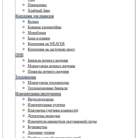
Пневматика
Храбрый Заяц
Крепления для прицелов
Кольца
Боковые кронштейны
Моноблоки
Базы и планки
Крепления на WEAVER
Крепления на ласточкин хвост
ПНВ
Бинокли ночного видения
Монокуляры ночного видения
Прицелы ночного видения
Тепловизоры
Монокуляры тепловизоры
Тепловизионные бинокли
Измерительные инструменты
Видеоэндоскопы
Измерительные рулетки
Влагомеры (датчики влажности)
Детекторы проводки
Измерители параметров окружающей среды
Курвиметры
Лазерные уровни