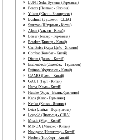
LUNT Solar Systems (Германия)
Pentax (Пентакс - Япония)
Yukon (Юкон - Белоруссия)
Bushnell (Бушнелл - США)
Sturman (Штурман - Китай)
Alpen (Альпен - Китай)
Blaser (Блазер - Германия)
Breaker (Брикер - Китай)
Carl Zeiss (Карл Цейс - Япония)
Combat (Комбат - Китай)
Dicom (Диком - Китай)
Eschenbach (Эшенбах - Германия)
Fujinon (Фуджинон - Китай)
GAMO (Гамо - Китай)
GAUT (Гаут - Китай)
Hama (Хама - Китай)
Hawke (Хоук - Великобритания)
Kaps (Капс - Германия)
Kenko (Кенко - Япония)
Leica (Лейка - Португалия)
Leupold (Люпольд - США)
Meade (Мид - Китай)
MINOX (Минокс - Китай)
Navigator (Навигатор - Китай)
Norbert (Норберт - Китай)