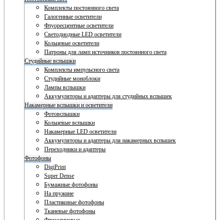
Комплекты постоянного света
Галогенные осветители
Флуоресцентные осветители
Светодиодные LED осветители
Кольцевые осветители
Патроны для ламп источников постоянного света
Студийные вспышки
Комплекты импульсного света
Студийные моноблоки
Лампы вспышки
Аккумуляторы и адаптеры для студийных вспышек
Накамерные вспышки и осветители
Фотовспышки
Кольцевые вспышки
Накамерные LED осветители
Аккумуляторы и адаптеры для накамерных вспышек
Переходники и адаптеры
Фотофоны
DigiPrint
Super Dense
Бумажные фотофоны
На пружине
Пластиковые фотофоны
Тканевые фотофоны