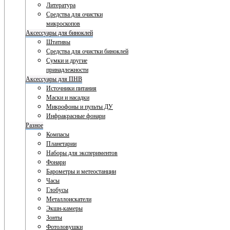
Литература
Средства для очистки
микроскопов
Аксессуары для биноклей
Штативы
Средства для очистки биноклей
Сумки и другие
принадлежности
Аксессуары для ПНВ
Источники питания
Маски и насадки
Микрофоны и пульты ДУ
Инфракрасные фонари
Разное
Компасы
Планетарии
Наборы для экспериментов
Фонари
Барометры и метеостанции
Часы
Глобусы
Металлоискатели
Экшн-камеры
Зонты
Фотоловушки