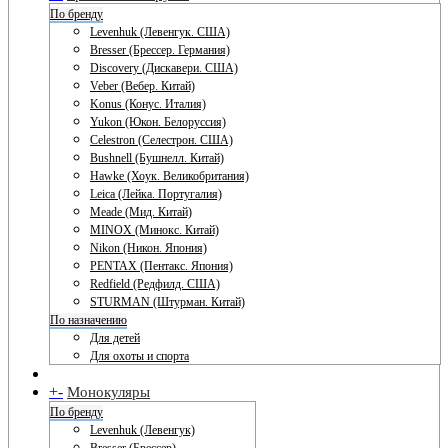
По бренду
Levenhuk (Левенгук. США)
Bresser (Брессер. Германия)
Discovery (Дискавери. США)
Veber (Вебер. Китай)
Konus (Конус. Италия)
Yukon (Юкон. Белоруссия)
Celestron (Селестрон. США)
Bushnell (Бушнелл. Китай)
Hawke (Хоук. Великобритания)
Leica (Лейка. Португалия)
Meade (Мид. Китай)
MINOX (Минокс. Китай)
Nikon (Никон. Япония)
PENTAX (Пентакс. Япония)
Redfield (Редфилд. США)
STURMAN (Штурман. Китай)
По назначению
Для детей
Для охоты и спорта
+
-
Монокуляры
По бренду
Levenhuk (Левенгук)