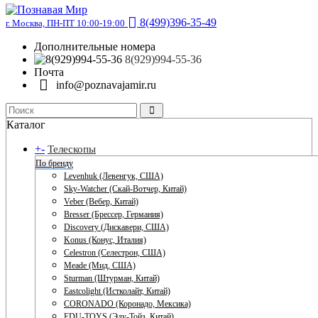
8(499)396-35-49
г. Москва, ПН-ПТ 10:00-19:00
Дополнительные номера
8(929)994-55-36
Почта
info@poznavajamir.ru
Каталог
+
-
Телескопы
По бренду
Levenhuk (Левенгук, США)
Sky-Watcher (Скай-Вотчер, Китай)
Veber (Вебер, Китай)
Bresser (Брессер, Германия)
Discovery (Дискавери, США)
Konus (Конус, Италия)
Celestron (Селестрон, США)
Meade (Мид, США)
Sturman (Штурман, Китай)
Eastcolight (Истколайт, Китай)
CORONADO (Коронадо, Мексика)
EDU-TOYS (Эду-Тойз, Китай)