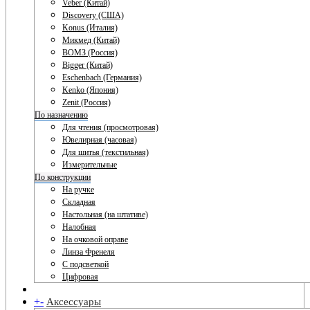
Veber (Китай)
Discovery (США)
Konus (Италия)
Микмед (Китай)
ВОМЗ (Россия)
Bigger (Китай)
Eschenbach (Германия)
Kenko (Япония)
Zenit (Россия)
По назначению
Для чтения (просмотровая)
Ювелирная (часовая)
Для шитья (текстильная)
Измерительные
По конструкции
На ручке
Складная
Настольная (на штативе)
Налобная
На очковой оправе
Линза Френеля
С подсветкой
Цифровая
+
-
Аксессуары