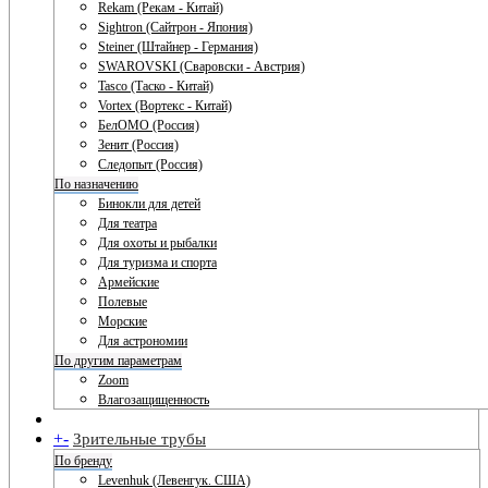
Rekam (Рекам - Китай)
Sightron (Сайтрон - Япония)
Steiner (Штайнер - Германия)
SWAROVSKI (Сваровски - Австрия)
Tasco (Таско - Китай)
Vortex (Вортекс - Китай)
БелОМО (Россия)
Зенит (Россия)
Следопыт (Россия)
По назначению
Бинокли для детей
Для театра
Для охоты и рыбалки
Для туризма и спорта
Армейские
Полевые
Морские
Для астрономии
По другим параметрам
Zoom
Влагозащищенность
+
-
Зрительные трубы
По бренду
Levenhuk (Левенгук. США)