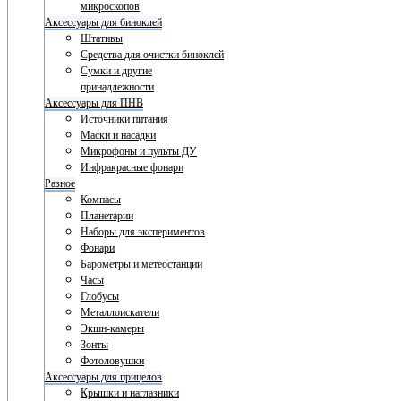
микроскопов
Аксессуары для биноклей
Штативы
Средства для очистки биноклей
Сумки и другие
принадлежности
Аксессуары для ПНВ
Источники питания
Маски и насадки
Микрофоны и пульты ДУ
Инфракрасные фонари
Разное
Компасы
Планетарии
Наборы для экспериментов
Фонари
Барометры и метеостанции
Часы
Глобусы
Металлоискатели
Экшн-камеры
Зонты
Фотоловушки
Аксессуары для прицелов
Крышки и наглазники