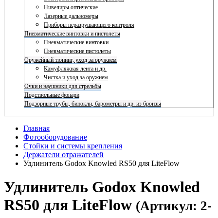
Нивелиры оптические
Лазерные дальномеры
Приборы неразрушающего контроля
Пневматические винтовки и пистолеты
Пневматические винтовки
Пневматические пистолеты
Оружейный тюнинг, уход за оружием
Камуфляжная лента и др.
Чистка и уход за оружием
Очки и наушники для стрельбы
Подствольные фонари
Подзорные трубы, бинокли, барометры и др. из бронзы
Главная
Фотооборудование
Стойки и системы крепления
Держатели отражателей
Удлинитель Godox Knowled RS50 для LiteFlow
Удлинитель Godox Knowled
RS50 для LiteFlow
(Артикул: 2-