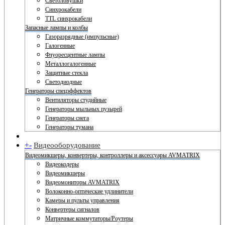
Светоловушки
Синхрокабели
TTL синхрокабели
Запасные лампы и колбы
Газоразрядные (импульсные)
Галогенные
Флуоресцентные лампы
Металлогалогенные
Защитные стекла
Светодиодные
Генераторы спецэффектов
Вентиляторы студийные
Генераторы мыльных пузырей
Генераторы снега
Генераторы тумана
+
-
Видеооборудование
Видеомикшеры, конвертеры, контроллеры и аксессуары AVMATRIX
Видеокодеры
Видеомикшеры
Видеомониторы AVMATRIX
Волоконно-оптические удлинители
Камеры и пульты управления
Конвертеры сигналов
Матричные коммутаторы/Роутеры