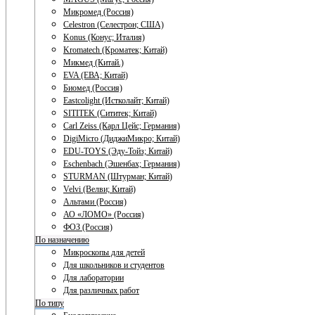
Микромед (Россия)
Celestron (Селестрон; США)
Konus (Конус; Италия)
Kromatech (Кроматек; Китай)
Микмед (Китай.)
EVA (ЕВА; Китай)
Биомед (Россия)
Eastcolight (Истколайт; Китай)
SITITEK (Сититек; Китай)
Carl Zeiss (Карл Цейс; Германия)
DigiMicro (ДиджиМикро; Китай)
EDU-TOYS (Эду-Тойз; Китай)
Eschenbach (Эшенбах; Германия)
STURMAN (Штурман; Китай)
Velvi (Велви; Китай)
Альтами (Россия)
АО «ЛОМО» (Россия)
ФОЗ (Россия)
По назначению
Микроскопы для детей
Для школьников и студентов
Для лаборатории
Для различных работ
По типу