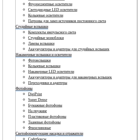
Флуоресцентные осветители
Светодиодные LED осветители
Кольцевые осветители
Патроны для ламп источников постоянного света
Студийные вспышки
Комплекты импульсного света
Студийные моноблоки
Лампы вспышки
Аккумуляторы и адаптеры для студийных вспышек
Накамерные вспышки и осветители
Фотовспышки
Кольцевые вспышки
Накамерные LED осветители
Аккумуляторы и адаптеры для накамерных вспышек
Переходники и адаптеры
Фотофоны
DigiPrint
Super Dense
Бумажные фотофоны
На пружине
Пластиковые фотофоны
Тканевые фотофоны
Флизелиновые
Светоформирующие насадки и отражатели
Софтбоксы