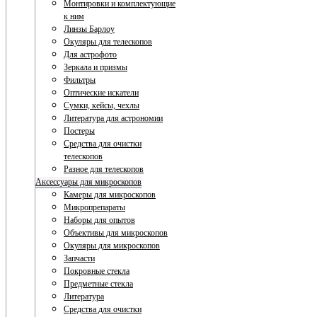
Монтировки и комплектующие
к ним
Линзы Барлоу
Окуляры для телескопов
Для астрофото
Зеркала и призмы
Фильтры
Оптические искатели
Сумки, кейсы, чехлы
Литература для астрономии
Постеры
Средства для очистки
телескопов
Разное для телескопов
Аксессуары для микроскопов
Камеры для микроскопов
Микропрепараты
Наборы для опытов
Объективы для микроскопов
Окуляры для микроскопов
Запчасти
Покровные стекла
Предметные стекла
Литература
Средства для очистки