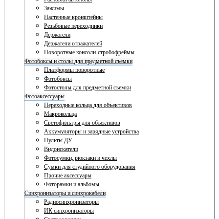
Зажимы
Настенные кронштейны
Резьбовые переходники
Держатели
Держатели отражателей
Поворотные консоли-стробофреймы
Фотобоксы и столы для предметной съемки
Платформы поворотные
Фотобоксы
Фотостолы для предметной съемки
Фотоаксессуары
Переходные кольца для объективов
Макрокольца
Светофильтры для объективов
Аккумуляторы и зарядные устройства
Пульты ДУ
Видоискатели
Фотосумки, рюкзаки и чехлы
Сумки для студийного оборудования
Прочие аксессуары
Фоторамки и альбомы
Синхронизаторы и синхрокабели
Радиосинхронизаторы
ИК синхронизаторы