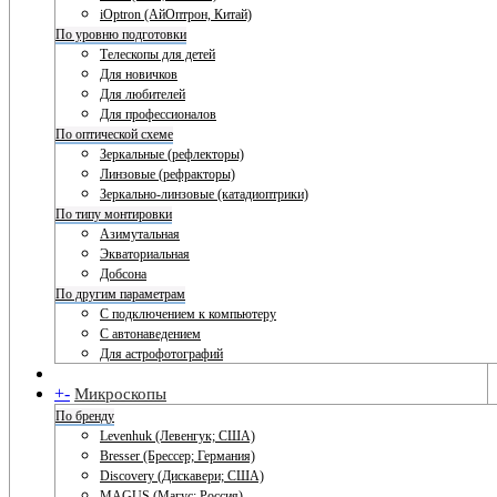
iOptron (АйОптрон, Китай)
По уровню подготовки
Телескопы для детей
Для новичков
Для любителей
Для профессионалов
По оптической схеме
Зеркальные (рефлекторы)
Линзовые (рефракторы)
Зеркально-линзовые (катадиоптрики)
По типу монтировки
Азимутальная
Экваториальная
Добсона
По другим параметрам
С подключением к компьютеру
С автонаведением
Для астрофотографий
+
-
Микроскопы
По бренду
Levenhuk (Левенгук; США)
Bresser (Брессер; Германия)
Discovery (Дискавери; США)
MAGUS (Магус; Россия)