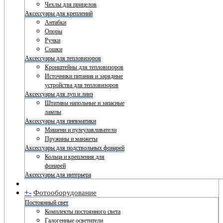
Чехлы для прицелов
Аксессуары для креплений
Антабки
Опоры
Ручки
Сошки
Аксессуары для тепловизоров
Кронштейны для тепловизоров
Источники питания и зарядные
устройства для тепловизоров
Аксессуары для луп и линз
Штативы напольные и запасные
лампы
Аксессуары для пневматики
Мишени и пулеулавливатели
Пружины и манжеты
Аксессуары для подствольных фонарей
Кольца и крепления для
фонарей
Аксессуары для интерьера
+
-
Фотооборудование
Постоянный свет
Комплекты постоянного света
Галогенные осветители