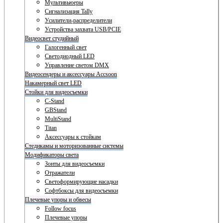
Мультивьюеры
Сигнализация Tally
Усилители-распределители
Устройства захвата USB/PCIE
Видеосвет студийный
Галогенный свет
Светодиодный LED
Управление светом DMX
Видеосендеры и аксессуары Accsoon
Накамерный свет LED
Стойки для видеосъемки
C-Stand
GBStand
MultiStand
Titan
Аксессуары к стойкам
Стедикамы и моторизованные системы
Модификаторы света
Зонты для видеосъемки
Отражатели
Светоформирующие насадки
Софтбоксы для видеосъемки
Плечевые упоры и обвесы
Follow focus
Плечевые упоры