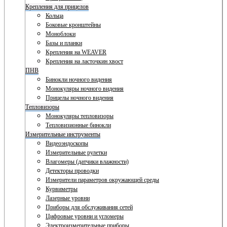
Крепления для прицелов
Кольца
Боковые кронштейны
Моноблоки
Базы и планки
Крепления на WEAVER
Крепления на ласточкин хвост
ПНВ
Бинокли ночного видения
Монокуляры ночного видения
Прицелы ночного видения
Тепловизоры
Монокуляры тепловизоры
Тепловизионные бинокли
Измерительные инструменты
Видеоэндоскопы
Измерительные рулетки
Влагомеры (датчики влажности)
Детекторы проводки
Измерители параметров окружающей среды
Курвиметры
Лазерные уровни
Приборы для обслуживания сетей
Цифровые уровни и угломеры
Электроизмерительные приборы