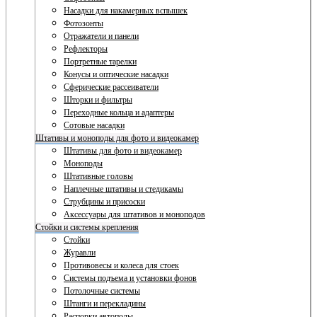
Насадки для накамерных вспышек
Фотозонты
Отражатели и панели
Рефлекторы
Портретные тарелки
Конусы и оптические насадки
Сферические рассеиватели
Шторки и фильтры
Переходные кольца и адаптеры
Сотовые насадки
Штативы и моноподы для фото и видеокамер
Штативы для фото и видеокамер
Моноподы
Штативные головы
Наплечные штативы и стедикамы
Струбцины и присоски
Аксессуары для штативов и моноподов
Стойки и системы крепления
Стойки
Журавли
Противовесы и колеса для стоек
Системы подъема и установки фонов
Потолочные системы
Штанги и перекладины
Распорки автополы