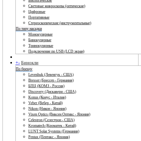
Биологические
Световые микроскопы (оптические)
Цифровые
Портативные
Стереоскопические (инструментальные)
По типу насадки
Монокулярные
Бинокулярные
Тринокулярные
Подключение по USB (LCD экран)
+
-
Бинокли
По бренду
Levenhuk (Левенгук - США)
Bresser (Брессер - Германия)
БПЦ (КОМЗ - Россия)
Discovery (Дискавери - США)
Konus (Конус - Италия)
Veber (Вебер - Китай)
Nikon (Никон - Япония)
Vixen Optics (Виксен Оптикс - Япония)
Celestron (Селестрон - США)
Kromatech (Кроматек - Китай)
LUNT Solar Systems (Германия)
Pentax (Пентакс - Япония)