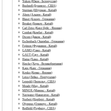
Yukon (Юкон - Белоруссия)
Bushnell (Бушнелл - США)
Sturman (Штурман - Китай)
Alpen (Альпен - Китай)
Blaser (Блазер - Германия)
Breaker (Брикер - Китай)
Carl Zeiss (Карл Цейс - Япония)
Combat (Комбат - Китай)
Dicom (Диком - Китай)
Eschenbach (Эшенбах - Германия)
Fujinon (Фуджинон - Китай)
GAMO (Гамо - Китай)
GAUT (Гаут - Китай)
Hama (Хама - Китай)
Hawke (Хоук - Великобритания)
Kaps (Капс - Германия)
Kenko (Кенко - Япония)
Leica (Лейка - Португалия)
Leupold (Люпольд - США)
Meade (Мид - Китай)
MINOX (Минокс - Китай)
Navigator (Навигатор - Китай)
Norbert (Норберт - Китай)
Olympus (Олимпус - Китай)
Redfield (Редфилд - США)