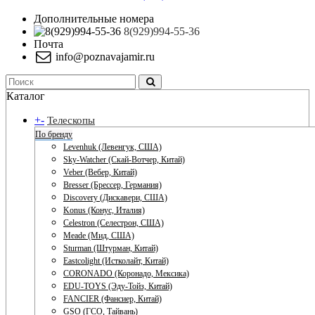
Дополнительные номера
8(929)994-55-36
Почта
info@poznavajamir.ru
Каталог
+
-
Телескопы
По бренду
Levenhuk (Левенгук, США)
Sky-Watcher (Скай-Вотчер, Китай)
Veber (Вебер, Китай)
Bresser (Брессер, Германия)
Discovery (Дискавери, США)
Konus (Конус, Италия)
Celestron (Селестрон, США)
Meade (Мид, США)
Sturman (Штурман, Китай)
Eastcolight (Истколайт, Китай)
CORONADO (Коронадо, Мексика)
EDU-TOYS (Эду-Тойз, Китай)
FANCIER (Фансиер, Китай)
GSO (ГСО, Тайвань)