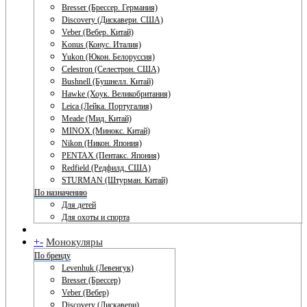
Bresser (Брессер. Германия)
Discovery (Дискавери. США)
Veber (Вебер. Китай)
Konus (Конус. Италия)
Yukon (Юкон. Белоруссия)
Celestron (Селестрон. США)
Bushnell (Бушнелл. Китай)
Hawke (Хоук. Великобритания)
Leica (Лейка. Португалия)
Meade (Мид. Китай)
MINOX (Минокс. Китай)
Nikon (Никон. Япония)
PENTAX (Пентакс. Япония)
Redfield (Редфилд. США)
STURMAN (Штурман. Китай)
По назначению
Для детей
Для охоты и спорта
+
-
Монокуляры
По бренду
Levenhuk (Левенгук)
Bresser (Брессер)
Veber (Вебер)
Discovery (Дискавери)