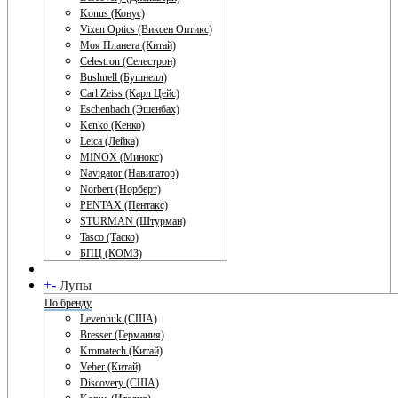
Konus (Конус)
Vixen Optics (Виксен Оптикс)
Моя Планета (Китай)
Celestron (Селестрон)
Bushnell (Бушнелл)
Carl Zeiss (Карл Цейс)
Eschenbach (Эшенбах)
Kenko (Кенко)
Leica (Лейка)
MINOX (Минокс)
Navigator (Навигатор)
Norbert (Норберт)
PENTAX (Пентакс)
STURMAN (Штурман)
Tasco (Таско)
БПЦ (КОМЗ)
+
-
Лупы
По бренду
Levenhuk (США)
Bresser (Германия)
Kromatech (Китай)
Veber (Китай)
Discovery (США)