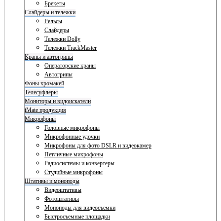
Брекеты
Слайдеры и тележки
Рельсы
Слайдеры
Тележки Dolly
Тележки TrackMaster
Краны и автогрипы
Операторские краны
Автогрипы
Фоны хромакей
Телесуфлеры
Мониторы и видоискатели
iMate продукция
Микрофоны
Головные микрофоны
Микрофонные удочки
Микрофоны для фото DSLR и видеокамер
Петличные микрофоны
Радиосистемы и конвертеры
Студийные микрофоны
Штативы и моноподы
Видеоштативы
Фотоштативы
Моноподы для видеосъемки
Быстросъемные площадки