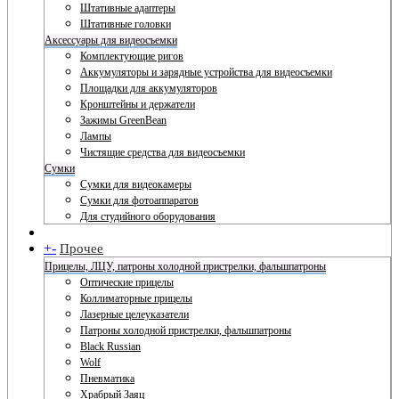
Штативные адаптеры
Штативные головки
Аксессуары для видеосъемки
Комплектующие ригов
Аккумуляторы и зарядные устройства для видеосъемки
Площадки для аккумуляторов
Кронштейны и держатели
Зажимы GreenBean
Лампы
Чистящие средства для видеосъемки
Сумки
Сумки для видеокамеры
Сумки для фотоаппаратов
Для студийного оборудования
+
-
Прочее
Прицелы, ЛЦУ, патроны холодной пристрелки, фальшпатроны
Оптические прицелы
Коллиматорные прицелы
Лазерные целеуказатели
Патроны холодной пристрелки, фальшпатроны
Black Russian
Wolf
Пневматика
Храбрый Заяц