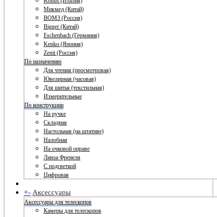
Konus (Италия)
Микмед (Китай)
ВОМЗ (Россия)
Bigger (Китай)
Eschenbach (Германия)
Kenko (Япония)
Zenit (Россия)
По назначению
Для чтения (просмотровая)
Ювелирная (часовая)
Для шитья (текстильная)
Измерительные
По конструкции
На ручке
Складная
Настольная (на штативе)
Налобная
На очковой оправе
Линза Френеля
С подсветкой
Цифровая
+
-
Аксессуары
Аксессуары для телескопов
Камеры для телескопов