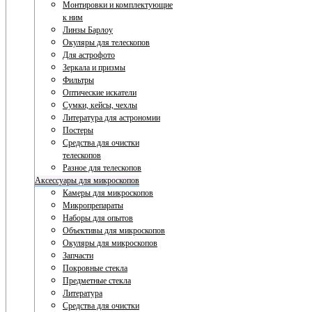
Монтировки и комплектующие
к ним
Линзы Барлоу
Окуляры для телескопов
Для астрофото
Зеркала и призмы
Фильтры
Оптические искатели
Сумки, кейсы, чехлы
Литература для астрономии
Постеры
Средства для очистки
телескопов
Разное для телескопов
Аксессуары для микроскопов
Камеры для микроскопов
Микропрепараты
Наборы для опытов
Объективы для микроскопов
Окуляры для микроскопов
Запчасти
Покровные стекла
Предметные стекла
Литература
Средства для очистки