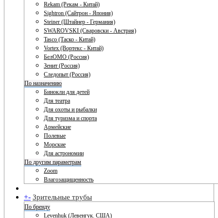
Rekam (Рекам - Китай)
Sightron (Сайтрон - Япония)
Steiner (Штайнер - Германия)
SWAROVSKI (Сваровски - Австрия)
Tasco (Таско - Китай)
Vortex (Вортекс - Китай)
БелОМО (Россия)
Зенит (Россия)
Следопыт (Россия)
По назначению
Бинокли для детей
Для театра
Для охоты и рыбалки
Для туризма и спорта
Армейские
Полевые
Морские
Для астрономии
По другим параметрам
Zoom
Влагозащищенность
+
-
Зрительные трубы
По бренду
Levenhuk (Левенгук. США)