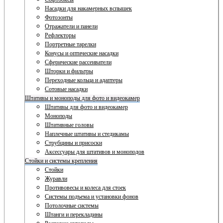
Насадки для накамерных вспышек
Фотозонты
Отражатели и панели
Рефлекторы
Портретные тарелки
Конусы и оптические насадки
Сферические рассеиватели
Шторки и фильтры
Переходные кольца и адаптеры
Сотовые насадки
Штативы и моноподы для фото и видеокамер
Штативы для фото и видеокамер
Моноподы
Штативные головы
Наплечные штативы и стедикамы
Струбцины и присоски
Аксессуары для штативов и моноподов
Стойки и системы крепления
Стойки
Журавли
Противовесы и колеса для стоек
Системы подъема и установки фонов
Потолочные системы
Штанги и перекладины