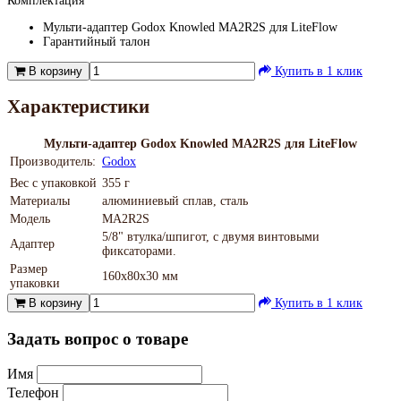
Комплектация
Мульти-адаптер Godox Knowled MA2R2S для LiteFlow
Гарантийный талон
В корзину
Купить в 1 клик
Характеристики
Мульти-адаптер Godox Knowled MA2R2S для LiteFlow
Производитель:
Godox
Вес с упаковкой
355 г
Материалы
алюминиевый сплав, cталь
Модель
MA2R2S
5/8" втулка/шпигот, с двумя винтовыми
Адаптер
фиксаторами.
Размер
160х80х30 мм
упаковки
В корзину
Купить в 1 клик
Задать вопрос о товаре
Имя
Телефон