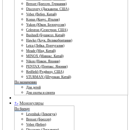
Bresser (Брессер. Германия)
Discovery (Дискавери. США)
Veber (Вебер. Китай)
Konus (Конус. Италия)
Yukon (Юкон. Белоруссия)
Celestron (Селестрон. США)
Bushnell (Бушнелл. Китай)
Hawke (Хоук. Великобритания)
Leica (Лейка. Португалия)
Meade (Мид. Китай)
MINOX (Минокс. Китай)
Nikon (Никон. Япония)
PENTAX (Пентакс. Япония)
Redfield (Редфилд. США)
STURMAN (Штурман. Китай)
По назначению
Для детей
Для охоты и спорта
+
-
Монокуляры
По бренду
Levenhuk (Левенгук)
Bresser (Брессер)
Veber (Вебер)
Discovery (Дискавери)