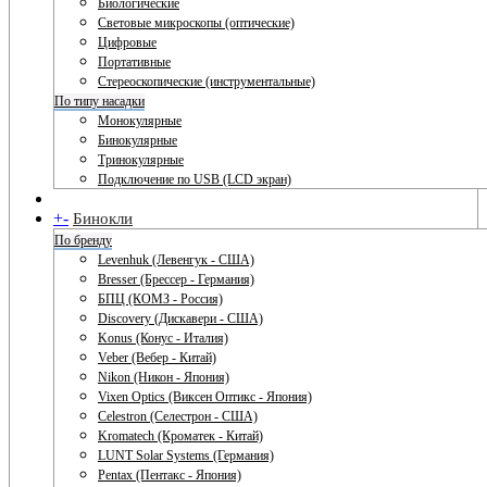
Биологические
Световые микроскопы (оптические)
Цифровые
Портативные
Стереоскопические (инструментальные)
По типу насадки
Монокулярные
Бинокулярные
Тринокулярные
Подключение по USB (LCD экран)
+
-
Бинокли
По бренду
Levenhuk (Левенгук - США)
Bresser (Брессер - Германия)
БПЦ (КОМЗ - Россия)
Discovery (Дискавери - США)
Konus (Конус - Италия)
Veber (Вебер - Китай)
Nikon (Никон - Япония)
Vixen Optics (Виксен Оптикс - Япония)
Celestron (Селестрон - США)
Kromatech (Кроматек - Китай)
LUNT Solar Systems (Германия)
Pentax (Пентакс - Япония)