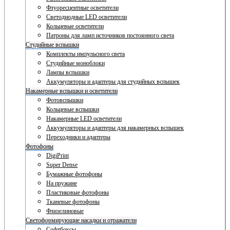
Флуоресцентные осветители
Светодиодные LED осветители
Кольцевые осветители
Патроны для ламп источников постоянного света
Студийные вспышки
Комплекты импульсного света
Студийные моноблоки
Лампы вспышки
Аккумуляторы и адаптеры для студийных вспышек
Накамерные вспышки и осветители
Фотовспышки
Кольцевые вспышки
Накамерные LED осветители
Аккумуляторы и адаптеры для накамерных вспышек
Переходники и адаптеры
Фотофоны
DigiPrint
Super Dense
Бумажные фотофоны
На пружине
Пластиковые фотофоны
Тканевые фотофоны
Флизелиновые
Светоформирующие насадки и отражатели
Софтбоксы