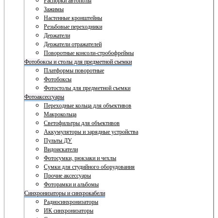
Распорки автополы
Зажимы
Настенные кронштейны
Резьбовые переходники
Держатели
Держатели отражателей
Поворотные консоли-стробофреймы
Фотобоксы и столы для предметной съемки
Платформы поворотные
Фотобоксы
Фотостолы для предметной съемки
Фотоаксессуары
Переходные кольца для объективов
Макрокольца
Светофильтры для объективов
Аккумуляторы и зарядные устройства
Пульты ДУ
Видоискатели
Фотосумки, рюкзаки и чехлы
Сумки для студийного оборудования
Прочие аксессуары
Фоторамки и альбомы
Синхронизаторы и синхрокабели
Радиосинхронизаторы
ИК синхронизаторы