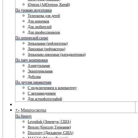
iOptron (АйОптрон, Китай)
По уровню подготовки
Телескопы для детей
Для новичков
Для любителей
Для профессионалов
По оптической схеме
Зеркальные (рефлекторы)
Линзовые (рефракторы)
Зеркально-линзовые (катадиоптрики)
По типу монтировки
Азимутальная
Экваториальная
Добсона
По другим параметрам
С подключением к компьютеру
С автонаведением
Для астрофотографий
+
-
Микроскопы
По бренду
Levenhuk (Левенгук; США)
Bresser (Брессер; Германия)
Discovery (Дискавери; США)