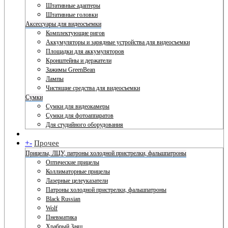
Штативные адаптеры
Штативные головки
Аксессуары для видеосъемки
Комплектующие ригов
Аккумуляторы и зарядные устройства для видеосъемки
Площадки для аккумуляторов
Кронштейны и держатели
Зажимы GreenBean
Лампы
Чистящие средства для видеосъемки
Сумки
Сумки для видеокамеры
Сумки для фотоаппаратов
Для студийного оборудования
+
-
Прочее
Прицелы, ЛЦУ, патроны холодной пристрелки, фальшпатроны
Оптические прицелы
Коллиматорные прицелы
Лазерные целеуказатели
Патроны холодной пристрелки, фальшпатроны
Black Russian
Wolf
Пневматика
Храбрый Заяц