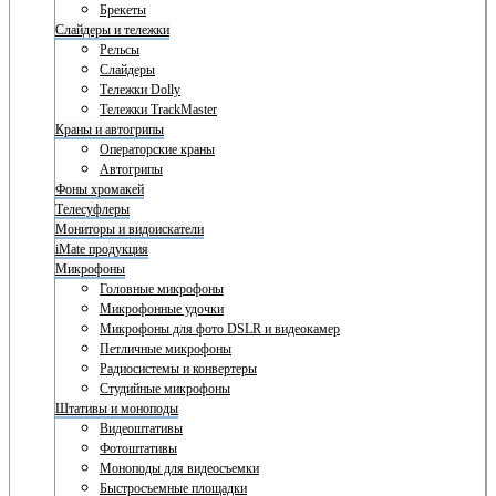
Брекеты
Слайдеры и тележки
Рельсы
Слайдеры
Тележки Dolly
Тележки TrackMaster
Краны и автогрипы
Операторские краны
Автогрипы
Фоны хромакей
Телесуфлеры
Мониторы и видоискатели
iMate продукция
Микрофоны
Головные микрофоны
Микрофонные удочки
Микрофоны для фото DSLR и видеокамер
Петличные микрофоны
Радиосистемы и конвертеры
Студийные микрофоны
Штативы и моноподы
Видеоштативы
Фотоштативы
Моноподы для видеосъемки
Быстросъемные площадки