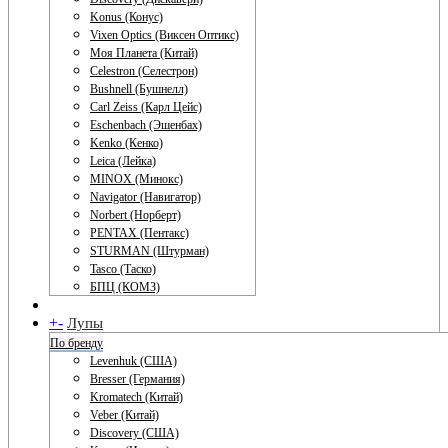
Konus (Конус)
Vixen Optics (Виксен Оптикс)
Моя Планета (Китай)
Celestron (Селестрон)
Bushnell (Бушнелл)
Carl Zeiss (Карл Цейс)
Eschenbach (Эшенбах)
Kenko (Кенко)
Leica (Лейка)
MINOX (Минокс)
Navigator (Навигатор)
Norbert (Норберт)
PENTAX (Пентакс)
STURMAN (Штурман)
Tasco (Таско)
БПЦ (КОМЗ)
+
-
Лупы
По бренду
Levenhuk (США)
Bresser (Германия)
Kromatech (Китай)
Veber (Китай)
Discovery (США)