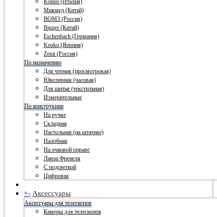
Konus (Италия)
Микмед (Китай)
ВОМЗ (Россия)
Bigger (Китай)
Eschenbach (Германия)
Kenko (Япония)
Zenit (Россия)
По назначению
Для чтения (просмотровая)
Ювелирная (часовая)
Для шитья (текстильная)
Измерительные
По конструкции
На ручке
Складная
Настольная (на штативе)
Налобная
На очковой оправе
Линза Френеля
С подсветкой
Цифровая
+
-
Аксессуары
Аксессуары для телескопов
Камеры для телескопов