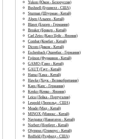
Yukon (Юкон - Белоруссия)
Bushnell (Бушнелл - США)
Sturman (Штурман - Китай)
Alpen (Альпен - Китай)
Blaser (Блазер - Германия)
Breaker (Брикер - Китай)
Carl Zeiss (Карл Цейс - Япония)
Combat (Комбат - Китай)
Dicom (Диком - Китай)
Eschenbach (Эшенбах - Германия)
Fujinon (Фуджинон - Китай)
GAMO (Гамо - Китай)
GAUT (Гаут - Китай)
Hama (Хама - Китай)
Hawke (Хоук - Великобритания)
Kaps (Капс - Германия)
Kenko (Кенко - Япония)
Leica (Лейка - Португалия)
Leupold (Люпольд - США)
Meade (Мид - Китай)
MINOX (Минокс - Китай)
Navigator (Навигатор - Китай)
Norbert (Норберт - Китай)
Olympus (Олимпус - Китай)
Redfield (Редфилд - США)