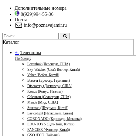
Дополнительные номера
8(929)994-55-36
Почта
info@poznavajamir.ru
Каталог
+
-
Телескопы
По бренду
Levenhuk (Левенгук, США)
Sky-Watcher (Скай-Вотчер, Китай)
Veber (Вебер, Китай)
Bresser (Брессер, Германия)
Discovery (Дискавери, США)
Konus (Конус, Италия)
Celestron (Селестрон, США)
Meade (Мид, США)
Sturman (Штурман, Китай)
Eastcolight (Истколайт, Китай)
CORONADO (Коронадо, Мексика)
EDU-TOYS (Эду-Тойз, Китай)
FANCIER (Фансиер, Китай)
GSO (ГСО, Тайвань)