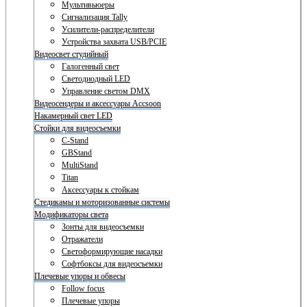
Мультивьюеры
Сигнализация Tally
Усилители-распределители
Устройства захвата USB/PCIE
Видеосвет студийный
Галогенный свет
Светодиодный LED
Управление светом DMX
Видеосендеры и аксессуары Accsoon
Накамерный свет LED
Стойки для видеосъемки
C-Stand
GBStand
MultiStand
Titan
Аксессуары к стойкам
Стедикамы и моторизованные системы
Модификаторы света
Зонты для видеосъемки
Отражатели
Светоформирующие насадки
Софтбоксы для видеосъемки
Плечевые упоры и обвесы
Follow focus
Плечевые упоры