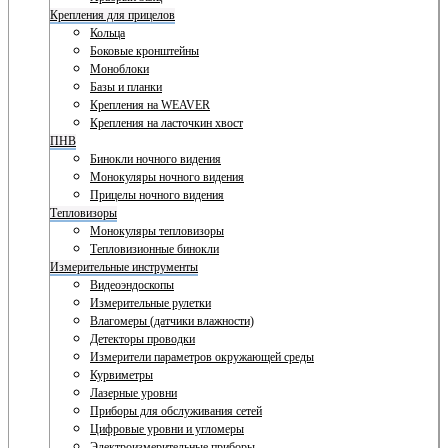
Крепления для прицелов
Кольца
Боковые кронштейны
Моноблоки
Базы и планки
Крепления на WEAVER
Крепления на ласточкин хвост
ПНВ
Бинокли ночного видения
Монокуляры ночного видения
Прицелы ночного видения
Тепловизоры
Монокуляры тепловизоры
Тепловизионные бинокли
Измерительные инструменты
Видеоэндоскопы
Измерительные рулетки
Влагомеры (датчики влажности)
Детекторы проводки
Измерители параметров окружающей среды
Курвиметры
Лазерные уровни
Приборы для обслуживания сетей
Цифровые уровни и угломеры
Электроизмерительные приборы