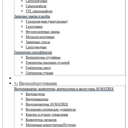
Светоловушки
Синхрокабели
TTL синхрокабели
Запасные лампы и колбы
Газоразрядные (импульсные)
Галогенные
Флуоресцентные лампы
Металлогалогенные
Защитные стекла
Светодиодные
Генераторы спецэффектов
Вентиляторы студийные
Генераторы мыльных пузырей
Генераторы снега
Генераторы тумана
+
-
Видеооборудование
Видеомикшеры, конвертеры, контроллеры и аксессуары AVMATRIX
Видеокодеры
Видеомикшеры
Видеомониторы AVMATRIX
Волоконно-оптические удлинители
Камеры и пульты управления
Конвертеры сигналов
Матричные коммутаторы/Роутеры