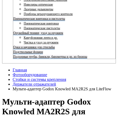
Нивелиры оптические
Лазерные дальномеры
Приборы неразрушающего контроля
Пневматические винтовки и пистолеты
Пневматические винтовки
Пневматические пистолеты
Оружейный тюнинг, уход за оружием
Камуфляжная лента и др.
Чистка и уход за оружием
Очки и наушники для стрельбы
Подствольные фонари
Подзорные трубы, бинокли, барометры и др. из бронзы
Главная
Фотооборудование
Стойки и системы крепления
Держатели отражателей
Мульти-адаптер Godox Knowled MA2R2S для LiteFlow
Мульти-адаптер Godox
Knowled MA2R2S для