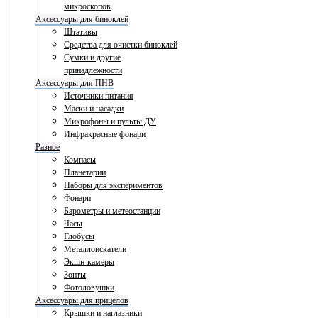
микроскопов
Аксессуары для биноклей
Штативы
Средства для очистки биноклей
Сумки и другие
принадлежности
Аксессуары для ПНВ
Источники питания
Маски и насадки
Микрофоны и пульты ДУ
Инфракрасные фонари
Разное
Компасы
Планетарии
Наборы для экспериментов
Фонари
Барометры и метеостанции
Часы
Глобусы
Металлоискатели
Экшн-камеры
Зонты
Фотоловушки
Аксессуары для прицелов
Крышки и наглазники