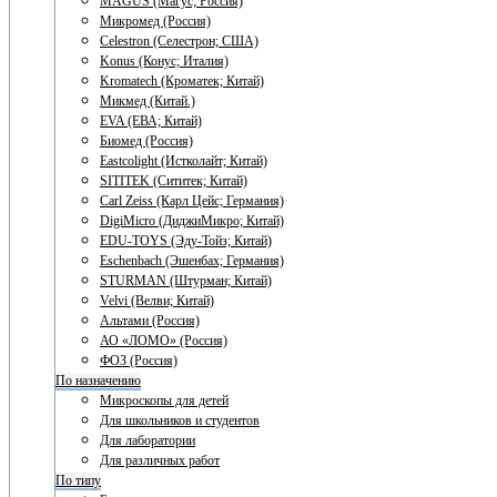
MAGUS (Магус; Россия)
Микромед (Россия)
Celestron (Селестрон; США)
Konus (Конус; Италия)
Kromatech (Кроматек; Китай)
Микмед (Китай.)
EVA (ЕВА; Китай)
Биомед (Россия)
Eastcolight (Истколайт; Китай)
SITITEK (Сититек; Китай)
Carl Zeiss (Карл Цейс; Германия)
DigiMicro (ДиджиМикро; Китай)
EDU-TOYS (Эду-Тойз; Китай)
Eschenbach (Эшенбах; Германия)
STURMAN (Штурман; Китай)
Velvi (Велви; Китай)
Альтами (Россия)
АО «ЛОМО» (Россия)
ФОЗ (Россия)
По назначению
Микроскопы для детей
Для школьников и студентов
Для лаборатории
Для различных работ
По типу