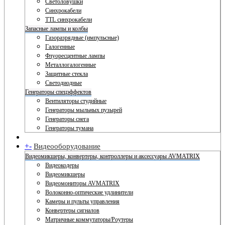
Светоловушки
Синхрокабели
TTL синхрокабели
Запасные лампы и колбы
Газоразрядные (импульсные)
Галогенные
Флуоресцентные лампы
Металлогалогенные
Защитные стекла
Светодиодные
Генераторы спецэффектов
Вентиляторы студийные
Генераторы мыльных пузырей
Генераторы снега
Генераторы тумана
+
-
Видеооборудование
Видеомикшеры, конвертеры, контроллеры и аксессуары AVMATRIX
Видеокодеры
Видеомикшеры
Видеомониторы AVMATRIX
Волоконно-оптические удлинители
Камеры и пульты управления
Конвертеры сигналов
Матричные коммутаторы/Роутеры