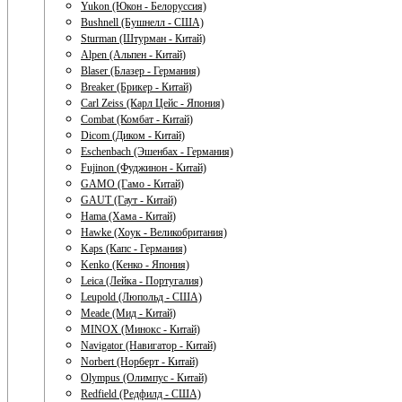
Yukon (Юкон - Белоруссия)
Bushnell (Бушнелл - США)
Sturman (Штурман - Китай)
Alpen (Альпен - Китай)
Blaser (Блазер - Германия)
Breaker (Брикер - Китай)
Carl Zeiss (Карл Цейс - Япония)
Combat (Комбат - Китай)
Dicom (Диком - Китай)
Eschenbach (Эшенбах - Германия)
Fujinon (Фуджинон - Китай)
GAMO (Гамо - Китай)
GAUT (Гаут - Китай)
Hama (Хама - Китай)
Hawke (Хоук - Великобритания)
Kaps (Капс - Германия)
Kenko (Кенко - Япония)
Leica (Лейка - Португалия)
Leupold (Люпольд - США)
Meade (Мид - Китай)
MINOX (Минокс - Китай)
Navigator (Навигатор - Китай)
Norbert (Норберт - Китай)
Olympus (Олимпус - Китай)
Redfield (Редфилд - США)