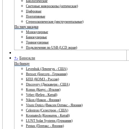
Биологические
Световые микроскопы (оптические)
Цифровые
Портативные
Стереоскопические (инструментальные)
По типу насадки
Монокулярные
Бинокулярные
Тринокулярные
Подключение по USB (LCD экран)
+
-
Бинокли
По бренду
Levenhuk (Левенгук - США)
Bresser (Брессер - Германия)
БПЦ (КОМЗ - Россия)
Discovery (Дискавери - США)
Konus (Конус - Италия)
Veber (Вебер - Китай)
Nikon (Никон - Япония)
Vixen Optics (Виксен Оптикс - Япония)
Celestron (Селестрон - США)
Kromatech (Кроматек - Китай)
LUNT Solar Systems (Германия)
Pentax (Пентакс - Япония)