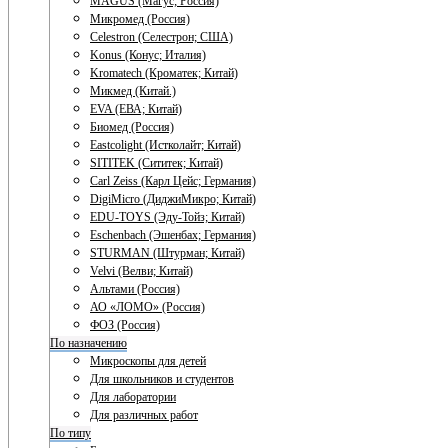
MAGUS (Магус; Россия)
Микромед (Россия)
Celestron (Селестрон; США)
Konus (Конус; Италия)
Kromatech (Кроматек; Китай)
Микмед (Китай.)
EVA (ЕВА; Китай)
Биомед (Россия)
Eastcolight (Истколайт; Китай)
SITITEK (Сититек; Китай)
Carl Zeiss (Карл Цейс; Германия)
DigiMicro (ДиджиМикро; Китай)
EDU-TOYS (Эду-Тойз; Китай)
Eschenbach (Эшенбах; Германия)
STURMAN (Штурман; Китай)
Velvi (Велви; Китай)
Альтами (Россия)
АО «ЛОМО» (Россия)
ФОЗ (Россия)
По назначению
Микроскопы для детей
Для школьников и студентов
Для лаборатории
Для различных работ
По типу