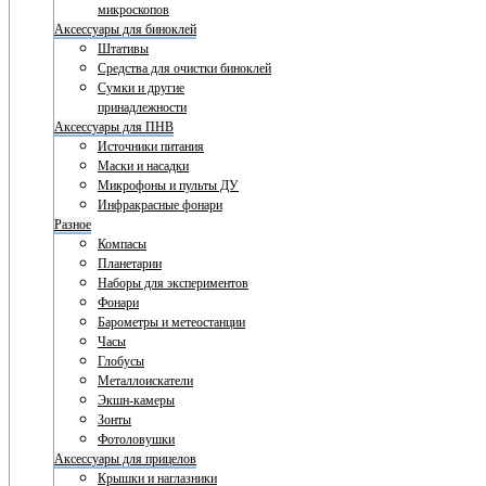
микроскопов
Аксессуары для биноклей
Штативы
Средства для очистки биноклей
Сумки и другие
принадлежности
Аксессуары для ПНВ
Источники питания
Маски и насадки
Микрофоны и пульты ДУ
Инфракрасные фонари
Разное
Компасы
Планетарии
Наборы для экспериментов
Фонари
Барометры и метеостанции
Часы
Глобусы
Металлоискатели
Экшн-камеры
Зонты
Фотоловушки
Аксессуары для прицелов
Крышки и наглазники