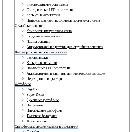
Флуоресцентные осветители
Светодиодные LED осветители
Кольцевые осветители
Патроны для ламп источников постоянного света
Студийные вспышки
Комплекты импульсного света
Студийные моноблоки
Лампы вспышки
Аккумуляторы и адаптеры для студийных вспышек
Накамерные вспышки и осветители
Фотовспышки
Кольцевые вспышки
Накамерные LED осветители
Аккумуляторы и адаптеры для накамерных вспышек
Переходники и адаптеры
Фотофоны
DigiPrint
Super Dense
Бумажные фотофоны
На пружине
Пластиковые фотофоны
Тканевые фотофоны
Флизелиновые
Светоформирующие насадки и отражатели
Софтбоксы