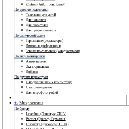
iOptron (АйОптрон, Китай)
По уровню подготовки
Телескопы для детей
Для новичков
Для любителей
Для профессионалов
По оптической схеме
Зеркальные (рефлекторы)
Линзовые (рефракторы)
Зеркально-линзовые (катадиоптрики)
По типу монтировки
Азимутальная
Экваториальная
Добсона
По другим параметрам
С подключением к компьютеру
С автонаведением
Для астрофотографий
+
-
Микроскопы
По бренду
Levenhuk (Левенгук; США)
Bresser (Брессер; Германия)
Discovery (Дискавери; США)