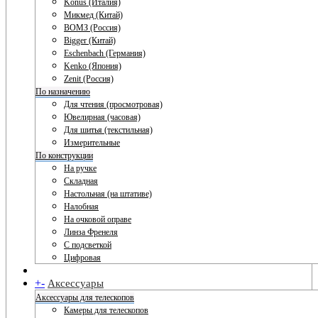
Konus (Италия)
Микмед (Китай)
ВОМЗ (Россия)
Bigger (Китай)
Eschenbach (Германия)
Kenko (Япония)
Zenit (Россия)
По назначению
Для чтения (просмотровая)
Ювелирная (часовая)
Для шитья (текстильная)
Измерительные
По конструкции
На ручке
Складная
Настольная (на штативе)
Налобная
На очковой оправе
Линза Френеля
С подсветкой
Цифровая
+
-
Аксессуары
Аксессуары для телескопов
Камеры для телескопов