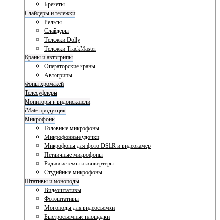
Брекеты
Слайдеры и тележки
Рельсы
Слайдеры
Тележки Dolly
Тележки TrackMaster
Краны и автогрипы
Операторские краны
Автогрипы
Фоны хромакей
Телесуфлеры
Мониторы и видоискатели
iMate продукция
Микрофоны
Головные микрофоны
Микрофонные удочки
Микрофоны для фото DSLR и видеокамер
Петличные микрофоны
Радиосистемы и конвертеры
Студийные микрофоны
Штативы и моноподы
Видеоштативы
Фотоштативы
Моноподы для видеосъемки
Быстросъемные площадки