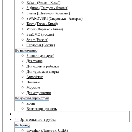
Rekam (Рекам - Китай)
Sightron (Сайтрон - Япония)
Steiner (Штайнер - Германия)
SWAROVSKI (Сваровски - Австрия)
Tasco (Таско - Китай)
Vortex (Вортекс - Китай)
БелОМО (Россия)
Зенит (Россия)
Следопыт (Россия)
По назначению
Бинокли для детей
Для театра
Для охоты и рыбалки
Для туризма и спорта
Армейские
Полевые
Морские
Для астрономии
По другим параметрам
Zoom
Влагозащищенность
+
-
Зрительные трубы
По бренду
Levenhuk (Левенгук. США)