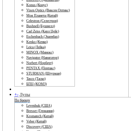
Konus (Конус)
Vixen Optics (Виксен Оптикс)
Моя Планета (Китай)
Celestron (Селестрон)
Bushnell (Бушнелл)
Carl Zeiss (Карл Цейс)
Eschenbach (Эшенбах)
Kenko (Кенко)
Leica (Лейка)
MINOX (Минокс)
Navigator (Навигатор)
Norbert (Норберт)
PENTAX (Пентакс)
STURMAN (Штурман)
Tasco (Таско)
БПЦ (КОМЗ)
+
-
Лупы
По бренду
Levenhuk (США)
Bresser (Германия)
Kromatech (Китай)
Veber (Китай)
Discovery (США)