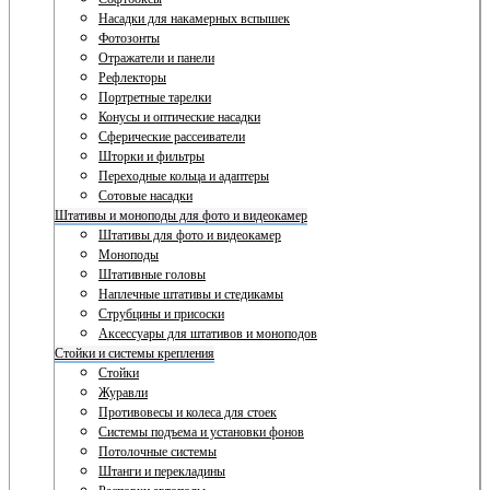
Насадки для накамерных вспышек
Фотозонты
Отражатели и панели
Рефлекторы
Портретные тарелки
Конусы и оптические насадки
Сферические рассеиватели
Шторки и фильтры
Переходные кольца и адаптеры
Сотовые насадки
Штативы и моноподы для фото и видеокамер
Штативы для фото и видеокамер
Моноподы
Штативные головы
Наплечные штативы и стедикамы
Струбцины и присоски
Аксессуары для штативов и моноподов
Стойки и системы крепления
Стойки
Журавли
Противовесы и колеса для стоек
Системы подъема и установки фонов
Потолочные системы
Штанги и перекладины