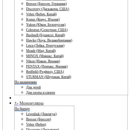
Bresser (Брессер. Германия)
Discovery (Дискавери. США)
Veber (Вебер. Китай)
Konus (Конус. Италия)
Yukon (Юкон. Белоруссия)
Celestron (Селестрон. США)
Bushnell (Бушнелл. Китай)
Hawke (Хоук. Великобритания)
Leica (Лейка. Португалия)
Meade (Мид. Китай)
MINOX (Минокс. Китай)
Nikon (Никон. Япония)
PENTAX (Пентакс. Япония)
Redfield (Редфилд. США)
STURMAN (Штурман. Китай)
По назначению
Для детей
Для охоты и спорта
+
-
Монокуляры
По бренду
Levenhuk (Левенгук)
Bresser (Брессер)
Veber (Вебер)
Discovery (Дискавери)