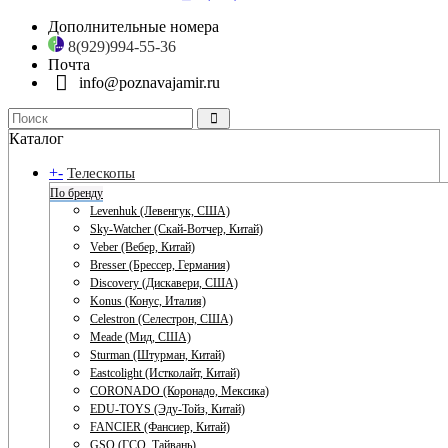
Дополнительные номера
8(929)994-55-36
Почта
info@poznavajamir.ru
Каталог
+
-
Телескопы
По бренду
Levenhuk (Левенгук, США)
Sky-Watcher (Скай-Вотчер, Китай)
Veber (Вебер, Китай)
Bresser (Брессер, Германия)
Discovery (Дискавери, США)
Konus (Конус, Италия)
Celestron (Селестрон, США)
Meade (Мид, США)
Sturman (Штурман, Китай)
Eastcolight (Истколайт, Китай)
CORONADO (Коронадо, Мексика)
EDU-TOYS (Эду-Тойз, Китай)
FANCIER (Фансиер, Китай)
GSO (ГСО, Тайвань)