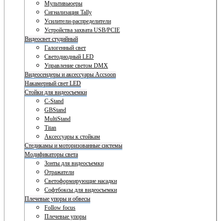
Мультивьюеры
Сигнализация Tally
Усилители-распределители
Устройства захвата USB/PCIE
Видеосвет студийный
Галогенный свет
Светодиодный LED
Управление светом DMX
Видеосендеры и аксессуары Accsoon
Накамерный свет LED
Стойки для видеосъемки
C-Stand
GBStand
MultiStand
Titan
Аксессуары к стойкам
Стедикамы и моторизованные системы
Модификаторы света
Зонты для видеосъемки
Отражатели
Светоформирующие насадки
Софтбоксы для видеосъемки
Плечевые упоры и обвесы
Follow focus
Плечевые упоры