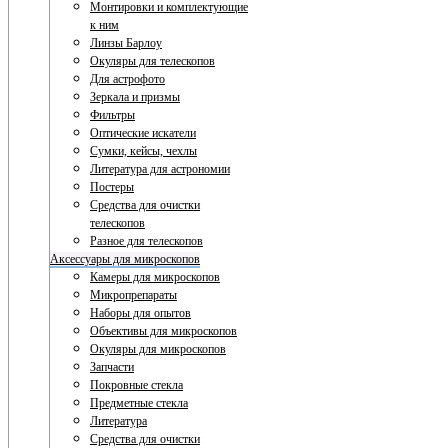
Монтировки и комплектующие
к ним
Линзы Барлоу
Окуляры для телескопов
Для астрофото
Зеркала и призмы
Фильтры
Оптические искатели
Сумки, кейсы, чехлы
Литература для астрономии
Постеры
Средства для очистки
телескопов
Разное для телескопов
Аксессуары для микроскопов
Камеры для микроскопов
Микропрепараты
Наборы для опытов
Объективы для микроскопов
Окуляры для микроскопов
Запчасти
Покровные стекла
Предметные стекла
Литература
Средства для очистки