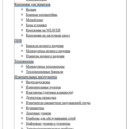
Крепления для прицелов
Кольца
Боковые кронштейны
Моноблоки
Базы и планки
Крепления на WEAVER
Крепления на ласточкин хвост
ПНВ
Бинокли ночного видения
Монокуляры ночного видения
Прицелы ночного видения
Тепловизоры
Монокуляры тепловизоры
Тепловизионные бинокли
Измерительные инструменты
Видеоэндоскопы
Измерительные рулетки
Влагомеры (датчики влажности)
Детекторы проводки
Измерители параметров окружающей среды
Курвиметры
Лазерные уровни
Приборы для обслуживания сетей
Цифровые уровни и угломеры
Электроизмерительные приборы