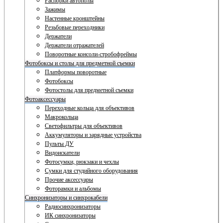
Распорки автополы
Зажимы
Настенные кронштейны
Резьбовые переходники
Держатели
Держатели отражателей
Поворотные консоли-стробофреймы
Фотобоксы и столы для предметной съемки
Платформы поворотные
Фотобоксы
Фотостолы для предметной съемки
Фотоаксессуары
Переходные кольца для объективов
Макрокольца
Светофильтры для объективов
Аккумуляторы и зарядные устройства
Пульты ДУ
Видоискатели
Фотосумки, рюкзаки и чехлы
Сумки для студийного оборудования
Прочие аксессуары
Фоторамки и альбомы
Синхронизаторы и синхрокабели
Радиосинхронизаторы
ИК синхронизаторы