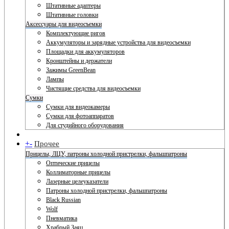
Штативные адаптеры
Штативные головки
Аксессуары для видеосъемки
Комплектующие ригов
Аккумуляторы и зарядные устройства для видеосъемки
Площадки для аккумуляторов
Кронштейны и держатели
Зажимы GreenBean
Лампы
Чистящие средства для видеосъемки
Сумки
Сумки для видеокамеры
Сумки для фотоаппаратов
Для студийного оборудования
+
-
Прочее
Прицелы, ЛЦУ, патроны холодной пристрелки, фальшпатроны
Оптические прицелы
Коллиматорные прицелы
Лазерные целеуказатели
Патроны холодной пристрелки, фальшпатроны
Black Russian
Wolf
Пневматика
Храбрый Заяц