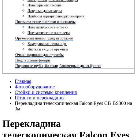
Нивелиры оптические
Лазерные дальномеры
Приборы неразрушающего контроля
Пневматические винтовки и пистолеты
Пневматические винтовки
Пневматические пистолеты
Оружейный тюнинг, уход за оружием
Камуфляжная лента и др.
Чистка и уход за оружием
Очки и наушники для стрельбы
Подствольные фонари
Подзорные трубы, бинокли, барометры и др. из бронзы
Главная
Фотооборудование
Стойки и системы крепления
Штанги и перекладины
Перекладина телескопическая Falcon Eyes CB-BS300 на
3м
Перекладина
телескопическая Falcon Eyes