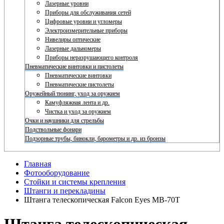
Лазерные уровни
Приборы для обслуживания сетей
Цифровые уровни и угломеры
Электроизмерительные приборы
Нивелиры оптические
Лазерные дальномеры
Приборы неразрушающего контроля
Пневматические винтовки и пистолеты
Пневматические винтовки
Пневматические пистолеты
Оружейный тюнинг, уход за оружием
Камуфляжная лента и др.
Чистка и уход за оружием
Очки и наушники для стрельбы
Подствольные фонари
Подзорные трубы, бинокли, барометры и др. из бронзы
Главная
Фотооборудование
Стойки и системы крепления
Штанги и перекладины
Штанга телескопическая Falcon Eyes MB-70T