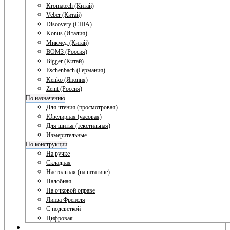
Kromatech (Китай)
Veber (Китай)
Discovery (США)
Konus (Италия)
Микмед (Китай)
ВОМЗ (Россия)
Bigger (Китай)
Eschenbach (Германия)
Kenko (Япония)
Zenit (Россия)
По назначению
Для чтения (просмотровая)
Ювелирная (часовая)
Для шитья (текстильная)
Измерительные
По конструкции
На ручке
Складная
Настольная (на штативе)
Налобная
На очковой оправе
Линза Френеля
С подсветкой
Цифровая