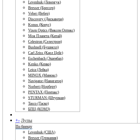
Levenhuk (Левенгук)
Bresser (Брессер)
Veber (Вебер)
Discovery (Дискавери)
Konus (Конус)
Vixen Optics (Виксен Оптикс)
Моя Планета (Китай)
Celestron (Селестрон)
Bushnell (Бушнелл)
Carl Zeiss (Карл Цейс)
Eschenbach (Эшенбах)
Kenko (Кенко)
Leica (Лейка)
MINOX (Минокс)
Navigator (Навигатор)
Norbert (Норберт)
PENTAX (Пентакс)
STURMAN (Штурман)
Tasco (Таско)
БПЦ (КОМЗ)
+
-
Лупы
По бренду
Levenhuk (США)
Bresser (Германия)