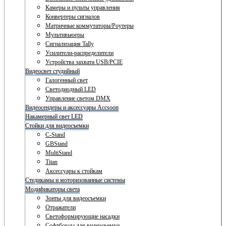
Камеры и пульты управления
Конвертеры сигналов
Матричные коммутаторы/Роутеры
Мультивьюеры
Сигнализация Tally
Усилители-распределители
Устройства захвата USB/PCIE
Видеосвет студийный
Галогенный свет
Светодиодный LED
Управление светом DMX
Видеосендеры и аксессуары Accsoon
Накамерный свет LED
Стойки для видеосъемки
C-Stand
GBStand
MultiStand
Titan
Аксессуары к стойкам
Стедикамы и моторизованные системы
Модификаторы света
Зонты для видеосъемки
Отражатели
Светоформирующие насадки
Софтбоксы для видеосъемки