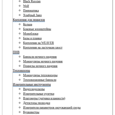
Black Russian
Wolf
Пневматика
Храбрый Заяц
Крепления для прицелов
Кольца
Боковые кронштейны
Моноблоки
Базы и планки
Крепления на WEAVER
Крепления на ласточкин хвост
ПНВ
Бинокли ночного видения
Монокуляры ночного видения
Прицелы ночного видения
Тепловизоры
Монокуляры тепловизоры
Тепловизионные бинокли
Измерительные инструменты
Видеоэндоскопы
Измерительные рулетки
Влагомеры (датчики влажности)
Детекторы проводки
Измерители параметров окружающей среды
Курвиметры