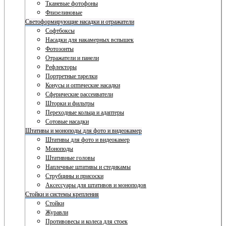
Тканевые фотофоны
Флизелиновые
Светоформирующие насадки и отражатели
Софтбоксы
Насадки для накамерных вспышек
Фотозонты
Отражатели и панели
Рефлекторы
Портретные тарелки
Конусы и оптические насадки
Сферические рассеиватели
Шторки и фильтры
Переходные кольца и адаптеры
Сотовые насадки
Штативы и моноподы для фото и видеокамер
Штативы для фото и видеокамер
Моноподы
Штативные головы
Наплечные штативы и стедикамы
Струбцины и присоски
Аксессуары для штативов и моноподов
Стойки и системы крепления
Стойки
Журавли
Противовесы и колеса для стоек