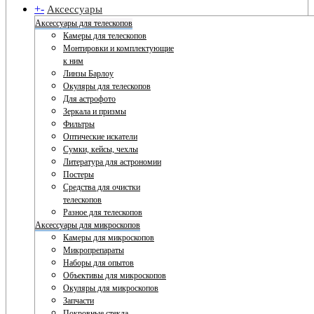
+
-
Аксессуары
Аксессуары для телескопов
Камеры для телескопов
Монтировки и комплектующие
к ним
Линзы Барлоу
Окуляры для телескопов
Для астрофото
Зеркала и призмы
Фильтры
Оптические искатели
Сумки, кейсы, чехлы
Литература для астрономии
Постеры
Средства для очистки
телескопов
Разное для телескопов
Аксессуары для микроскопов
Камеры для микроскопов
Микропрепараты
Наборы для опытов
Объективы для микроскопов
Окуляры для микроскопов
Запчасти
Покровные стекла