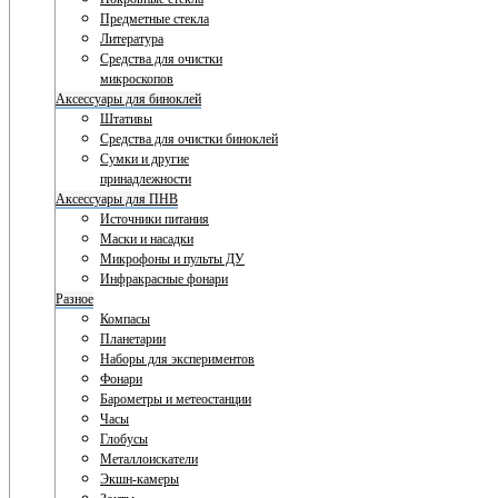
Предметные стекла
Литература
Средства для очистки
микроскопов
Аксессуары для биноклей
Штативы
Средства для очистки биноклей
Сумки и другие
принадлежности
Аксессуары для ПНВ
Источники питания
Маски и насадки
Микрофоны и пульты ДУ
Инфракрасные фонари
Разное
Компасы
Планетарии
Наборы для экспериментов
Фонари
Барометры и метеостанции
Часы
Глобусы
Металлоискатели
Экшн-камеры