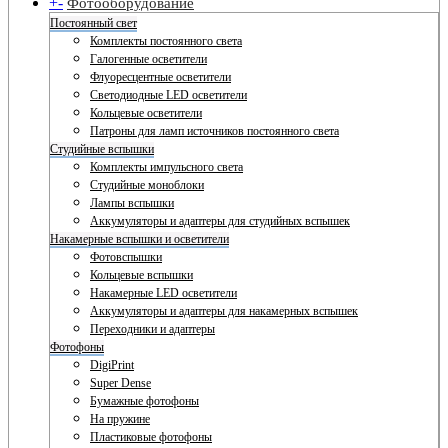
+
-
Фотооборудование
Постоянный свет
Комплекты постоянного света
Галогенные осветители
Флуоресцентные осветители
Светодиодные LED осветители
Кольцевые осветители
Патроны для ламп источников постоянного света
Студийные вспышки
Комплекты импульсного света
Студийные моноблоки
Лампы вспышки
Аккумуляторы и адаптеры для студийных вспышек
Накамерные вспышки и осветители
Фотовспышки
Кольцевые вспышки
Накамерные LED осветители
Аккумуляторы и адаптеры для накамерных вспышек
Переходники и адаптеры
Фотофоны
DigiPrint
Super Dense
Бумажные фотофоны
На пружине
Пластиковые фотофоны