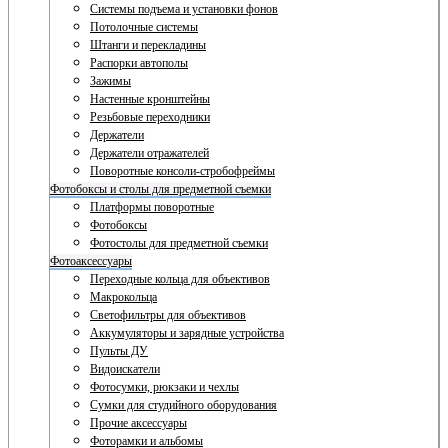
Системы подъема и установки фонов
Потолочные системы
Штанги и перекладины
Распорки автополы
Зажимы
Настенные кронштейны
Резьбовые переходники
Держатели
Держатели отражателей
Поворотные консоли-стробофреймы
Фотобоксы и столы для предметной съемки
Платформы поворотные
Фотобоксы
Фотостолы для предметной съемки
Фотоаксессуары
Переходные кольца для объективов
Макрокольца
Светофильтры для объективов
Аккумуляторы и зарядные устройства
Пульты ДУ
Видоискатели
Фотосумки, рюкзаки и чехлы
Сумки для студийного оборудования
Прочие аксессуары
Фоторамки и альбомы