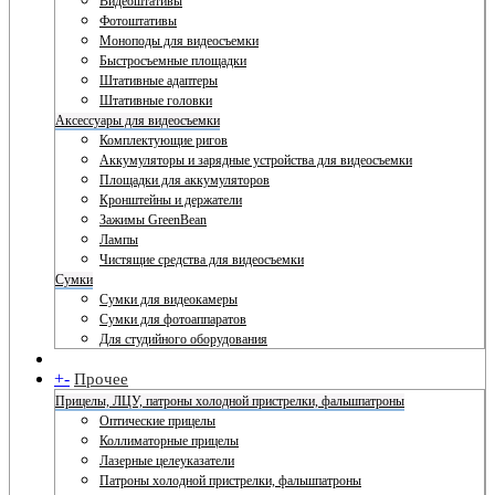
Видеоштативы
Фотоштативы
Моноподы для видеосъемки
Быстросъемные площадки
Штативные адаптеры
Штативные головки
Аксессуары для видеосъемки
Комплектующие ригов
Аккумуляторы и зарядные устройства для видеосъемки
Площадки для аккумуляторов
Кронштейны и держатели
Зажимы GreenBean
Лампы
Чистящие средства для видеосъемки
Сумки
Сумки для видеокамеры
Сумки для фотоаппаратов
Для студийного оборудования
+
-
Прочее
Прицелы, ЛЦУ, патроны холодной пристрелки, фальшпатроны
Оптические прицелы
Коллиматорные прицелы
Лазерные целеуказатели
Патроны холодной пристрелки, фальшпатроны