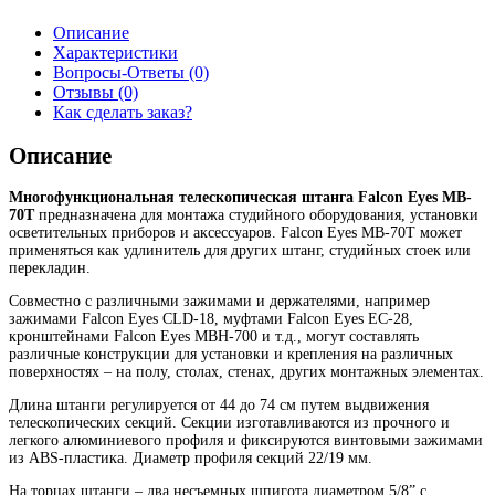
Описание
Характеристики
Вопросы-Ответы (0)
Отзывы (0)
Как сделать заказ?
Описание
Многофункциональная телескопическая штанга Falcon Eyes MB-
70T
предназначена для монтажа студийного оборудования, установки
осветительных приборов и аксессуаров. Falcon Eyes MB-70T может
применяться как удлинитель для других штанг, студийных стоек или
перекладин.
Совместно с различными зажимами и держателями, например
зажимами Falcon Eyes CLD-18, муфтами Falcon Eyes EC-28,
кронштейнами Falcon Eyes MBH-700 и т.д., могут составлять
различные конструкции для установки и крепления на различных
поверхностях – на полу, столах, стенах, других монтажных элементах.
Длина штанги регулируется от 44 до 74 см путем выдвижения
телескопических секций. Секции изготавливаются из прочного и
легкого алюминиевого профиля и фиксируются винтовыми зажимами
из ABS-пластика. Диаметр профиля секций 22/19 мм.
На торцах штанги – два несъемных шпигота диаметром 5/8” с