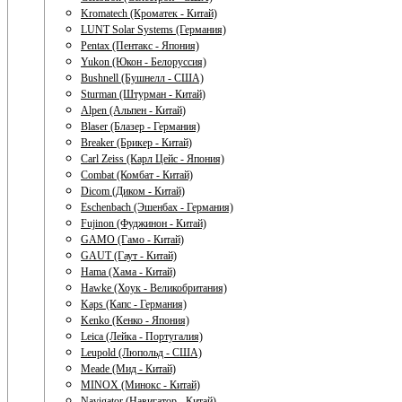
Kromatech (Кроматек - Китай)
LUNT Solar Systems (Германия)
Pentax (Пентакс - Япония)
Yukon (Юкон - Белоруссия)
Bushnell (Бушнелл - США)
Sturman (Штурман - Китай)
Alpen (Альпен - Китай)
Blaser (Блазер - Германия)
Breaker (Брикер - Китай)
Carl Zeiss (Карл Цейс - Япония)
Combat (Комбат - Китай)
Dicom (Диком - Китай)
Eschenbach (Эшенбах - Германия)
Fujinon (Фуджинон - Китай)
GAMO (Гамо - Китай)
GAUT (Гаут - Китай)
Hama (Хама - Китай)
Hawke (Хоук - Великобритания)
Kaps (Капс - Германия)
Kenko (Кенко - Япония)
Leica (Лейка - Португалия)
Leupold (Люпольд - США)
Meade (Мид - Китай)
MINOX (Минокс - Китай)
Navigator (Навигатор - Китай)