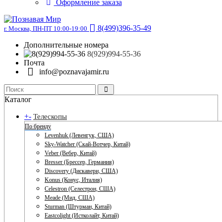
Оформление заказа
8(499)396-35-49
г. Москва, ПН-ПТ 10:00-19:00
Дополнительные номера
8(929)994-55-36
Почта
info@poznavajamir.ru
Каталог
+
-
Телескопы
По бренду
Levenhuk (Левенгук, США)
Sky-Watcher (Скай-Вотчер, Китай)
Veber (Вебер, Китай)
Bresser (Брессер, Германия)
Discovery (Дискавери, США)
Konus (Конус, Италия)
Celestron (Селестрон, США)
Meade (Мид, США)
Sturman (Штурман, Китай)
Eastcolight (Истколайт, Китай)