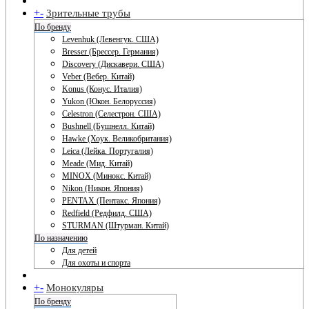
+
-
Зрительные трубы
По бренду
Levenhuk (Левенгук. США)
Bresser (Брессер. Германия)
Discovery (Дискавери. США)
Veber (Вебер. Китай)
Konus (Конус. Италия)
Yukon (Юкон. Белоруссия)
Celestron (Селестрон. США)
Bushnell (Бушнелл. Китай)
Hawke (Хоук. Великобритания)
Leica (Лейка. Португалия)
Meade (Мид. Китай)
MINOX (Минокс. Китай)
Nikon (Никон. Япония)
PENTAX (Пентакс. Япония)
Redfield (Редфилд. США)
STURMAN (Штурман. Китай)
По назначению
Для детей
Для охоты и спорта
+
-
Монокуляры
По бренду