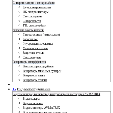
Синхронизаторы и синхрокабели
Радиосинхронизаторы
ИК синхронизаторы
Светоловушки
Синхрокабели
TTL синхрокабели
Запасные лампы и колбы
Газоразрядные (импульсные)
Галогенные
Флуоресцентные лампы
Металлогалогенные
Защитные стекла
Светодиодные
Генераторы спецэффектов
Вентиляторы студийные
Генераторы мыльных пузырей
Генераторы снега
Генераторы тумана
+
-
Видеооборудование
Видеомикшеры, конвертеры, контроллеры и аксессуары AVMATRIX
Видеокодеры
Видеомикшеры
Видеомониторы AVMATRIX
Волоконно-оптические удлинители