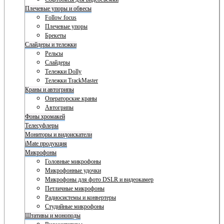
Плечевые упоры и обвесы
Follow focus
Плечевые упоры
Брекеты
Слайдеры и тележки
Рельсы
Слайдеры
Тележки Dolly
Тележки TrackMaster
Краны и автогрипы
Операторские краны
Автогрипы
Фоны хромакей
Телесуфлеры
Мониторы и видоискатели
iMate продукция
Микрофоны
Головные микрофоны
Микрофонные удочки
Микрофоны для фото DSLR и видеокамер
Петличные микрофоны
Радиосистемы и конвертеры
Студийные микрофоны
Штативы и моноподы