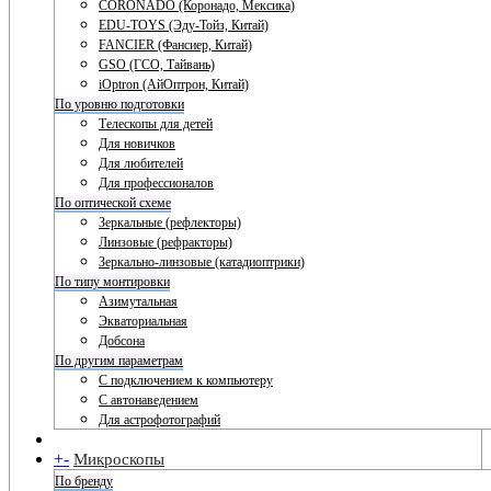
CORONADO (Коронадо, Мексика)
EDU-TOYS (Эду-Тойз, Китай)
FANCIER (Фансиер, Китай)
GSO (ГСО, Тайвань)
iOptron (АйОптрон, Китай)
По уровню подготовки
Телескопы для детей
Для новичков
Для любителей
Для профессионалов
По оптической схеме
Зеркальные (рефлекторы)
Линзовые (рефракторы)
Зеркально-линзовые (катадиоптрики)
По типу монтировки
Азимутальная
Экваториальная
Добсона
По другим параметрам
С подключением к компьютеру
С автонаведением
Для астрофотографий
+
-
Микроскопы
По бренду