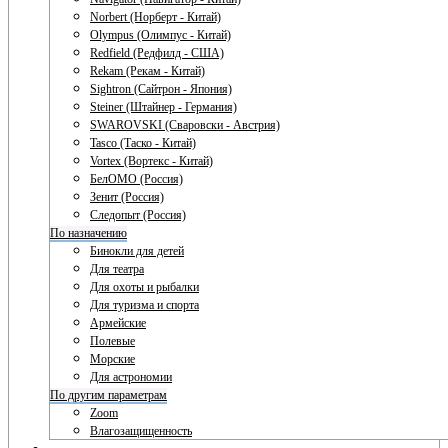
Norbert (Норберт - Китай)
Olympus (Олимпус - Китай)
Redfield (Редфилд - США)
Rekam (Рекам - Китай)
Sightron (Сайтрон - Япония)
Steiner (Штайнер - Германия)
SWAROVSKI (Сваровски - Австрия)
Tasco (Таско - Китай)
Vortex (Вортекс - Китай)
БелОМО (Россия)
Зенит (Россия)
Следопыт (Россия)
По назначению
Бинокли для детей
Для театра
Для охоты и рыбалки
Для туризма и спорта
Армейские
Полевые
Морские
Для астрономии
По другим параметрам
Zoom
Влагозащищенность