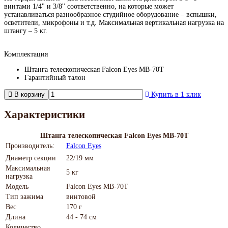
винтами 1/4" и 3/8'' соответственно, на которые может
устанавливаться разнообразное студийное оборудование – вспышки,
осветители, микрофоны и т.д. Максимальная вертикальная нагрузка на
штангу – 5 кг.
Комплектация
Штанга телескопическая Falcon Eyes MB-70T
Гарантийный талон
В корзину
Купить в 1 клик
Характеристики
Штанга телескопическая Falcon Eyes MB-70T
Производитель:
Falcon Eyes
Диаметр секции
22/19 мм
Максимальная
5 кг
нагрузка
Модель
Falcon Eyes MB-70T
Тип зажима
винтовой
Вес
170 г
Длина
44 - 74 см
Количество