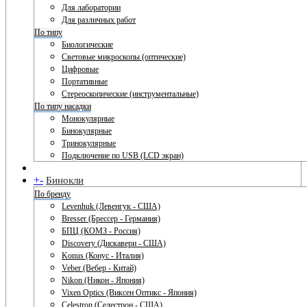
Для лаборатории
Для различных работ
По типу
Биологические
Световые микроскопы (оптические)
Цифровые
Портативные
Стереоскопические (инструментальные)
По типу насадки
Монокулярные
Бинокулярные
Тринокулярные
Подключение по USB (LCD экран)
+
-
Бинокли
По бренду
Levenhuk (Левенгук - США)
Bresser (Брессер - Германия)
БПЦ (КОМЗ - Россия)
Discovery (Дискавери - США)
Konus (Конус - Италия)
Veber (Вебер - Китай)
Nikon (Никон - Япония)
Vixen Optics (Виксен Оптикс - Япония)
Celestron (Селестрон - США)