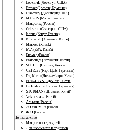
Levenhuk (Левенгук; США)
Bresser (Брессер; Германия)
Discovery (Дискавери; США)
MAGUS (Магус; Россия)
Микромед (Россия)
Celestron (Селестрон; США)
Konus (Конус; Италия)
Kromatech (Кроматек; Китай)
Микмед (Китай.)
EVA (ЕВА; Китай)
Биомед (Россия)
Eastcolight (Истколайт; Китай)
SITITEK (Сититек; Китай)
Carl Zeiss (Карл Цейс; Германия)
DigiMicro (ДиджиМикро; Китай)
EDU-TOYS (Эду-Тойз; Китай)
Eschenbach (Эшенбах; Германия)
STURMAN (Штурман; Китай)
Velvi (Велви; Китай)
Альтами (Россия)
АО «ЛОМО» (Россия)
ФОЗ (Россия)
По назначению
Микроскопы для детей
Для школьников и студентов