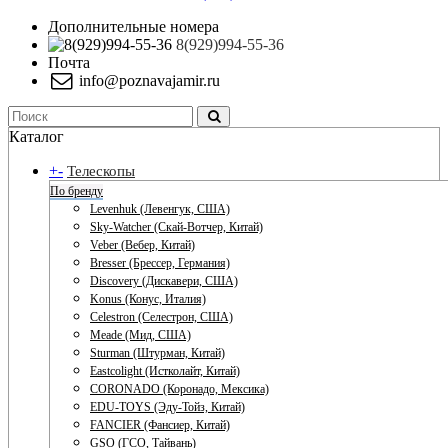
Дополнительные номера
8(929)994-55-36
Почта
info@poznavajamir.ru
Каталог
+
-
Телескопы
По бренду
Levenhuk (Левенгук, США)
Sky-Watcher (Скай-Вотчер, Китай)
Veber (Вебер, Китай)
Bresser (Брессер, Германия)
Discovery (Дискавери, США)
Konus (Конус, Италия)
Celestron (Селестрон, США)
Meade (Мид, США)
Sturman (Штурман, Китай)
Eastcolight (Истколайт, Китай)
CORONADO (Коронадо, Мексика)
EDU-TOYS (Эду-Тойз, Китай)
FANCIER (Фансиер, Китай)
GSO (ГСО, Тайвань)