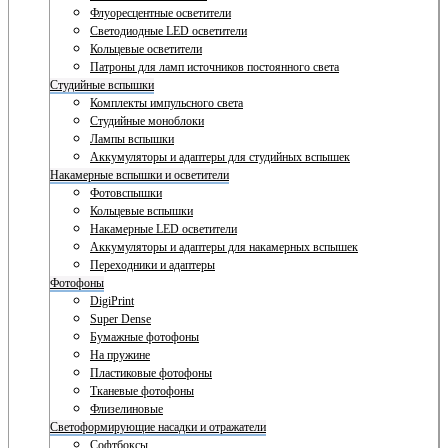
Флуоресцентные осветители
Светодиодные LED осветители
Кольцевые осветители
Патроны для ламп источников постоянного света
Студийные вспышки
Комплекты импульсного света
Студийные моноблоки
Лампы вспышки
Аккумуляторы и адаптеры для студийных вспышек
Накамерные вспышки и осветители
Фотовспышки
Кольцевые вспышки
Накамерные LED осветители
Аккумуляторы и адаптеры для накамерных вспышек
Переходники и адаптеры
Фотофоны
DigiPrint
Super Dense
Бумажные фотофоны
На пружине
Пластиковые фотофоны
Тканевые фотофоны
Флизелиновые
Светоформирующие насадки и отражатели
Софтбоксы