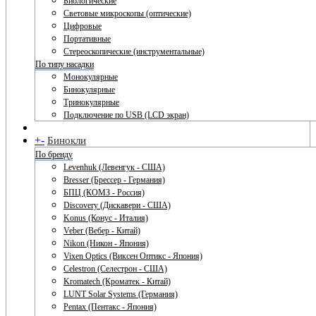
Биологические
Световые микроскопы (оптические)
Цифровые
Портативные
Стереоскопические (инструментальные)
По типу насадки
Монокулярные
Бинокулярные
Тринокулярные
Подключение по USB (LCD экран)
+
-
Бинокли
По бренду
Levenhuk (Левенгук - США)
Bresser (Брессер - Германия)
БПЦ (КОМЗ - Россия)
Discovery (Дискавери - США)
Konus (Конус - Италия)
Veber (Вебер - Китай)
Nikon (Никон - Япония)
Vixen Optics (Виксен Оптикс - Япония)
Celestron (Селестрон - США)
Kromatech (Кроматек - Китай)
LUNT Solar Systems (Германия)
Pentax (Пентакс - Япония)