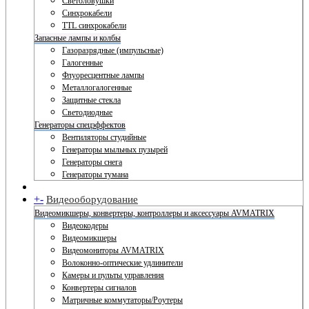
Светоловушки
Синхрокабели
TTL синхрокабели
Запасные лампы и колбы
Газоразрядные (импульсные)
Галогенные
Флуоресцентные лампы
Металлогалогенные
Защитные стекла
Светодиодные
Генераторы спецэффектов
Вентиляторы студийные
Генераторы мыльных пузырей
Генераторы снега
Генераторы тумана
+
-
Видеооборудование
Видеомикшеры, конвертеры, контроллеры и аксессуары AVMATRIX
Видеокодеры
Видеомикшеры
Видеомониторы AVMATRIX
Волоконно-оптические удлинители
Камеры и пульты управления
Конвертеры сигналов
Матричные коммутаторы/Роутеры