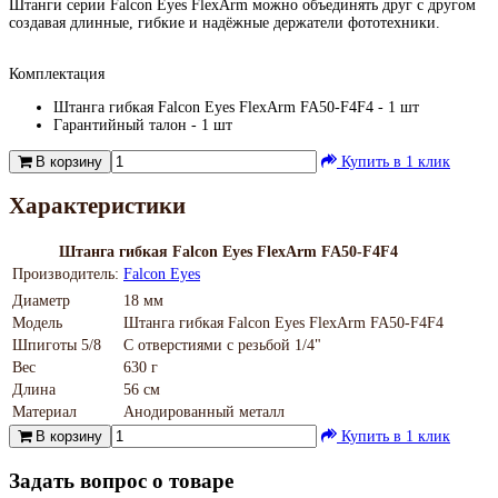
Штанги серии Falcon Eyes FlexArm можно объединять друг с другом
создавая длинные, гибкие и надёжные держатели фототехники.
Комплектация
Штанга гибкая Falcon Eyes FlexArm FA50-F4F4 - 1 шт
Гарантийный талон - 1 шт
В корзину
Купить в 1 клик
Характеристики
Штанга гибкая Falcon Eyes FlexArm FA50-F4F4
Производитель:
Falcon Eyes
Диаметр
18 мм
Модель
Штанга гибкая Falcon Eyes FlexArm FA50-F4F4
Шпиготы 5/8
С отверстиями с резьбой 1/4"
Вес
630 г
Длина
56 см
Материал
Анодированный металл
В корзину
Купить в 1 клик
Задать вопрос о товаре