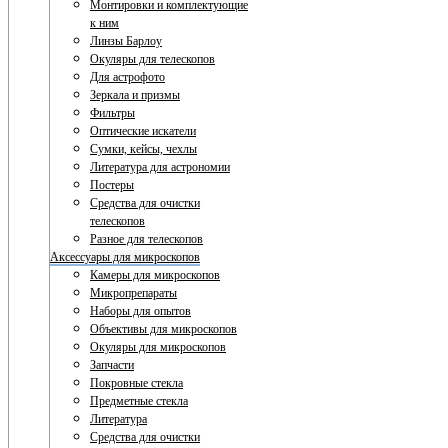
Монтировки и комплектующие
к ним
Линзы Барлоу
Окуляры для телескопов
Для астрофото
Зеркала и призмы
Фильтры
Оптические искатели
Сумки, кейсы, чехлы
Литература для астрономии
Постеры
Средства для очистки
телескопов
Разное для телескопов
Аксессуары для микроскопов
Камеры для микроскопов
Микропрепараты
Наборы для опытов
Объективы для микроскопов
Окуляры для микроскопов
Запчасти
Покровные стекла
Предметные стекла
Литература
Средства для очистки