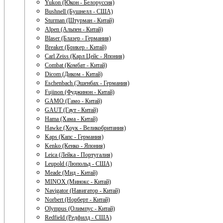
Yukon (Юкон - Белоруссия)
Bushnell (Бушнелл - США)
Sturman (Штурман - Китай)
Alpen (Альпен - Китай)
Blaser (Блазер - Германия)
Breaker (Брикер - Китай)
Carl Zeiss (Карл Цейс - Япония)
Combat (Комбат - Китай)
Dicom (Диком - Китай)
Eschenbach (Эшенбах - Германия)
Fujinon (Фуджинон - Китай)
GAMO (Гамо - Китай)
GAUT (Гаут - Китай)
Hama (Хама - Китай)
Hawke (Хоук - Великобритания)
Kaps (Капс - Германия)
Kenko (Кенко - Япония)
Leica (Лейка - Португалия)
Leupold (Люпольд - США)
Meade (Мид - Китай)
MINOX (Минокс - Китай)
Navigator (Навигатор - Китай)
Norbert (Норберт - Китай)
Olympus (Олимпус - Китай)
Redfield (Редфилд - США)