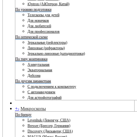
iOptron (АйОптрон, Китай)
По уровню подготовки
Телескопы для детей
Для новичков
Для любителей
Для профессионалов
По оптической схеме
Зеркальные (рефлекторы)
Линзовые (рефракторы)
Зеркально-линзовые (катадиоптрики)
По типу монтировки
Азимутальная
Экваториальная
Добсона
По другим параметрам
С подключением к компьютеру
С автонаведением
Для астрофотографий
+
-
Микроскопы
По бренду
Levenhuk (Левенгук; США)
Bresser (Брессер; Германия)
Discovery (Дискавери; США)
MAGUS (Магус; Россия)