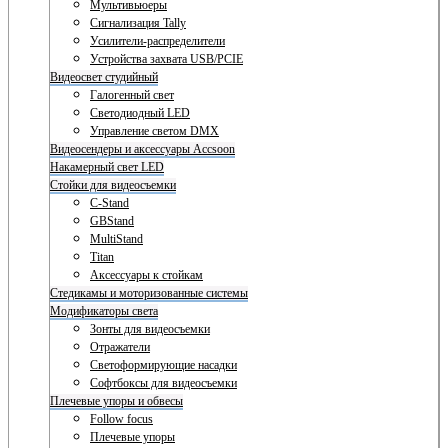
Мультивьюеры
Сигнализация Tally
Усилители-распределители
Устройства захвата USB/PCIE
Видеосвет студийный
Галогенный свет
Светодиодный LED
Управление светом DMX
Видеосендеры и аксессуары Accsoon
Накамерный свет LED
Стойки для видеосъемки
C-Stand
GBStand
MultiStand
Titan
Аксессуары к стойкам
Стедикамы и моторизованные системы
Модификаторы света
Зонты для видеосъемки
Отражатели
Светоформирующие насадки
Софтбоксы для видеосъемки
Плечевые упоры и обвесы
Follow focus
Плечевые упоры