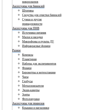
микроскопов
Аксессуары для биноклей
Штативы
Средства для очистки биноклей
Сумки и другие
принадлежности
Аксессуары для ПНВ
Источники питания
Маски и насадки
Микрофоны и пульты ДУ
Инфракрасные фонари
Разное
Компасы
Планетарии
Наборы для экспериментов
Фонари
Барометры и метеостанции
Часы
Глобусы
Металлоискатели
Экшн-камеры
Зонты
Фотоловушки
Аксессуары для прицелов
Крышки и наглазники