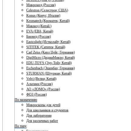
Микромед (Россия)
Celestron (Селестрон; США)
Konus (Конус; Италия)
Kromatech (Кроматек; Китай)
Микмед (Китай.)
EVA (ЕВА; Китай)
Биомед (Россия)
Eastcolight (Истколайт; Китай)
SITITEK (Сититек; Китай)
Carl Zeiss (Карл Цейс; Германия)
DigiMicro (ДиджиМикро; Китай)
EDU-TOYS (Эду-Тойз; Китай)
Eschenbach (Эшенбах; Германия)
STURMAN (Штурман; Китай)
Velvi (Велви; Китай)
Альтами (Россия)
АО «ЛОМО» (Россия)
ФОЗ (Россия)
По назначению
Микроскопы для детей
Для школьников и студентов
Для лаборатории
Для различных работ
По типу