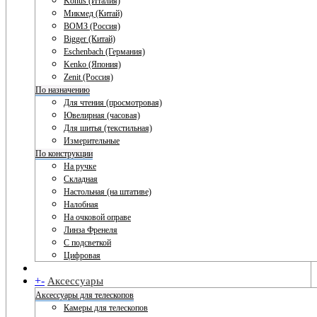
Konus (Италия)
Микмед (Китай)
ВОМЗ (Россия)
Bigger (Китай)
Eschenbach (Германия)
Kenko (Япония)
Zenit (Россия)
По назначению
Для чтения (просмотровая)
Ювелирная (часовая)
Для шитья (текстильная)
Измерительные
По конструкции
На ручке
Складная
Настольная (на штативе)
Налобная
На очковой оправе
Линза Френеля
С подсветкой
Цифровая
+
-
Аксессуары
Аксессуары для телескопов
Камеры для телескопов