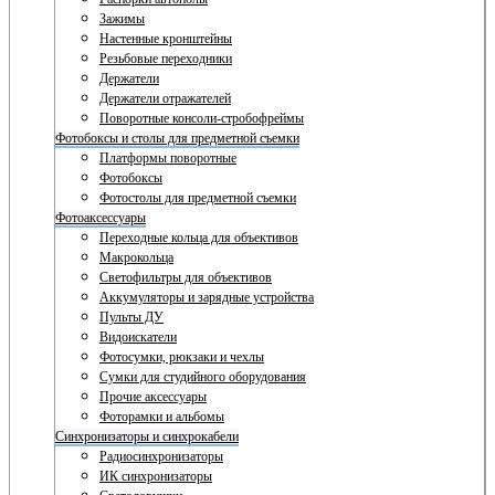
Зажимы
Настенные кронштейны
Резьбовые переходники
Держатели
Держатели отражателей
Поворотные консоли-стробофреймы
Фотобоксы и столы для предметной съемки
Платформы поворотные
Фотобоксы
Фотостолы для предметной съемки
Фотоаксессуары
Переходные кольца для объективов
Макрокольца
Светофильтры для объективов
Аккумуляторы и зарядные устройства
Пульты ДУ
Видоискатели
Фотосумки, рюкзаки и чехлы
Сумки для студийного оборудования
Прочие аксессуары
Фоторамки и альбомы
Синхронизаторы и синхрокабели
Радиосинхронизаторы
ИК синхронизаторы