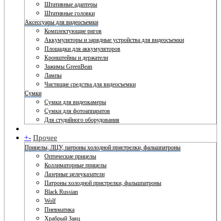
Штативные адаптеры
Штативные головки
Аксессуары для видеосъемки
Комплектующие ригов
Аккумуляторы и зарядные устройства для видеосъемки
Площадки для аккумуляторов
Кронштейны и держатели
Зажимы GreenBean
Лампы
Чистящие средства для видеосъемки
Сумки
Сумки для видеокамеры
Сумки для фотоаппаратов
Для студийного оборудования
+
-
Прочее
Прицелы, ЛЦУ, патроны холодной пристрелки, фальшпатроны
Оптические прицелы
Коллиматорные прицелы
Лазерные целеуказатели
Патроны холодной пристрелки, фальшпатроны
Black Russian
Wolf
Пневматика
Храбрый Заяц