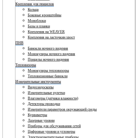
Крепления для прицелов
Кольца
Боковые кронштейны
Моноблоки
Базы и планки
Крепления на WEAVER
Крепления на ласточкин хвост
ПНВ
Бинокли ночного видения
Монокуляры ночного видения
Прицелы ночного видения
Тепловизоры
Монокуляры тепловизоры
Тепловизионные бинокли
Измерительные инструменты
Видеоэндоскопы
Измерительные рулетки
Влагомеры (датчики влажности)
Детекторы проводки
Измерители параметров окружающей среды
Курвиметры
Лазерные уровни
Приборы для обслуживания сетей
Цифровые уровни и угломеры
Электроизмерительные приборы