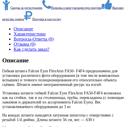
Скидка за регистрацию
Помощь и консультация при покупке
Высокое
качество товара
Покупка в рассрочку
Описание
Характеристики
Вопросы-Ответы (0)
Отзывы (0)
Как сделать заказ?
Описание
Гибкая штанга Falcon Eyes FlexArm FA50- F4F4 предназначена для
установки различного фото-оборудования (в том числе компактных
вспышек) и точного позиционирования его относительно объекта
съёмки. Штанги имеют неограниченный ресурс на изгиб.
Установка штанги гибкой Falcon Eyes FlexArm FA50-F4F4 возможна
как на стойки, так и на столешницы, трубы, перекладины (с помощью
зажимов и держателей из ассортимента Falcon Eyes). Вес
устанавливаемого оборудования до 3 кг.
На концах штанги находятся латунные шпиготы с отверстиями с
резьбой 1/4 дюйма. Длина штанги 56 см, вес — 630 г.