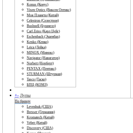
Konus (Конус)
Vixen Optics (Виксен Оптикс)
Моя Планета (Китай)
Celestron (Селестрон)
Bushnell (Бушнелл)
Carl Zeiss (Карл Цейс)
Eschenbach (Эшенбах)
Kenko (Кенко)
Leica (Лейка)
MINOX (Минокс)
Navigator (Навигатор)
Norbert (Норберт)
PENTAX (Пентакс)
STURMAN (Штурман)
Tasco (Таско)
БПЦ (КОМЗ)
+
-
Лупы
По бренду
Levenhuk (США)
Bresser (Германия)
Kromatech (Китай)
Veber (Китай)
Discovery (США)