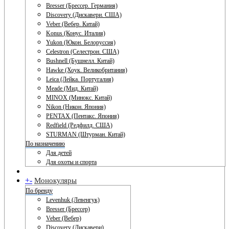
Bresser (Брессер. Германия)
Discovery (Дискавери. США)
Veber (Вебер. Китай)
Konus (Конус. Италия)
Yukon (Юкон. Белоруссия)
Celestron (Селестрон. США)
Bushnell (Бушнелл. Китай)
Hawke (Хоук. Великобритания)
Leica (Лейка. Португалия)
Meade (Мид. Китай)
MINOX (Минокс. Китай)
Nikon (Никон. Япония)
PENTAX (Пентакс. Япония)
Redfield (Редфилд. США)
STURMAN (Штурман. Китай)
По назначению
Для детей
Для охоты и спорта
+
-
Монокуляры
По бренду
Levenhuk (Левенгук)
Bresser (Брессер)
Veber (Вебер)
Discovery (Дискавери)