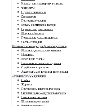
Насадки для накамерных вспышек
Фотозонты
Отражатели и панели
Рефлекторы
Портретные тарелки
Конусы и оптические насадки
Сферические рассеиватели
Шторки и фильтры
Переходные кольца и адаптеры
Сотовые насадки
Штативы и моноподы для фото и видеокамер
Штативы для фото и видеокамер
Моноподы
Штативные головы
Наплечные штативы и стедикамы
Струбцины и присоски
Аксессуары для штативов и моноподов
Стойки и системы крепления
Стойки
Журавли
Противовесы и колеса для стоек
Системы подъема и установки фонов
Потолочные системы
Штанги и перекладины
Распорки автополы