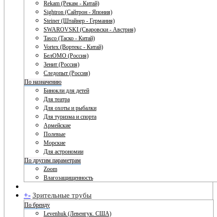
Rekam (Рекам - Китай)
Sightron (Сайтрон - Япония)
Steiner (Штайнер - Германия)
SWAROVSKI (Сваровски - Австрия)
Tasco (Таско - Китай)
Vortex (Вортекс - Китай)
БелОМО (Россия)
Зенит (Россия)
Следопыт (Россия)
По назначению
Бинокли для детей
Для театра
Для охоты и рыбалки
Для туризма и спорта
Армейские
Полевые
Морские
Для астрономии
По другим параметрам
Zoom
Влагозащищенность
+
-
Зрительные трубы
По бренду
Levenhuk (Левенгук. США)