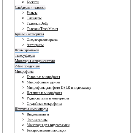
Брекеты
Слайдеры и тележки
Рельсы
Слайдеры
Тележки Dolly
Тележки TrackMaster
Краны и автогрипы
Операторские краны
Автогрипы
Фоны хромакей
Телесуфлеры
Мониторы и видоискатели
iMate продукция
Микрофоны
Головные микрофоны
Микрофонные удочки
Микрофоны для фото DSLR и видеокамер
Петличные микрофоны
Радиосистемы и конвертеры
Студийные микрофоны
Штативы и моноподы
Видеоштативы
Фотоштативы
Моноподы для видеосъемки
Быстросъемные площадки