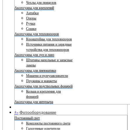
Чехлы для прицелов
Аксессуары для креплений
Антабки
Опоры
Ручки
Сошки
Аксессуары для тепловизоров
Кронштейны для тепловизоров
Источники питания и зарядные
устройства для тепловизоров
Аксессуары для луп и линз
Штативы напольные и запасные
лампы
Аксессуары для пневматики
Мишени и пулеулавливатели
Пружины и манжеты
Аксессуары для подствольных фонарей
Кольца и крепления для
фонарей
Аксессуары для интерьера
+
-
Фотооборудование
Постоянный свет
Комплекты постоянного света
Галогенные осветители