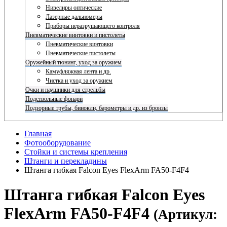
Нивелиры оптические
Лазерные дальномеры
Приборы неразрушающего контроля
Пневматические винтовки и пистолеты
Пневматические винтовки
Пневматические пистолеты
Оружейный тюнинг, уход за оружием
Камуфляжная лента и др.
Чистка и уход за оружием
Очки и наушники для стрельбы
Подствольные фонари
Подзорные трубы, бинокли, барометры и др. из бронзы
Главная
Фотооборудование
Стойки и системы крепления
Штанги и перекладины
Штанга гибкая Falcon Eyes FlexArm FA50-F4F4
Штанга гибкая Falcon Eyes
FlexArm FA50-F4F4
(Артикул: