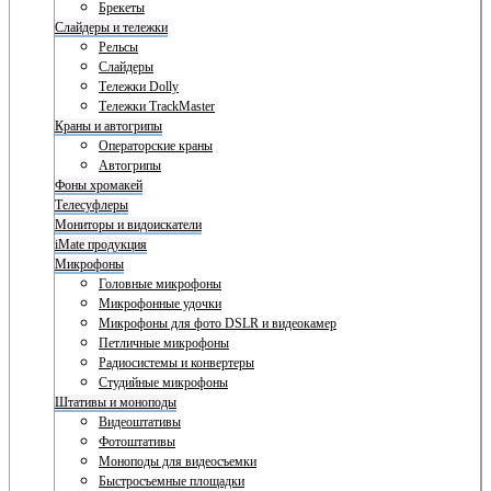
Брекеты
Слайдеры и тележки
Рельсы
Слайдеры
Тележки Dolly
Тележки TrackMaster
Краны и автогрипы
Операторские краны
Автогрипы
Фоны хромакей
Телесуфлеры
Мониторы и видоискатели
iMate продукция
Микрофоны
Головные микрофоны
Микрофонные удочки
Микрофоны для фото DSLR и видеокамер
Петличные микрофоны
Радиосистемы и конвертеры
Студийные микрофоны
Штативы и моноподы
Видеоштативы
Фотоштативы
Моноподы для видеосъемки
Быстросъемные площадки