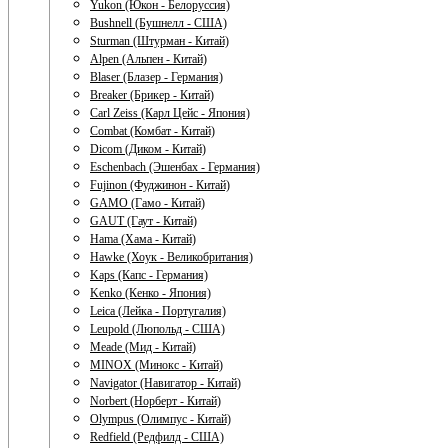
Yukon (Юкон - Белоруссия)
Bushnell (Бушнелл - США)
Sturman (Штурман - Китай)
Alpen (Альпен - Китай)
Blaser (Блазер - Германия)
Breaker (Брикер - Китай)
Carl Zeiss (Карл Цейс - Япония)
Combat (Комбат - Китай)
Dicom (Диком - Китай)
Eschenbach (Эшенбах - Германия)
Fujinon (Фуджинон - Китай)
GAMO (Гамо - Китай)
GAUT (Гаут - Китай)
Hama (Хама - Китай)
Hawke (Хоук - Великобритания)
Kaps (Капс - Германия)
Kenko (Кенко - Япония)
Leica (Лейка - Португалия)
Leupold (Люпольд - США)
Meade (Мид - Китай)
MINOX (Минокс - Китай)
Navigator (Навигатор - Китай)
Norbert (Норберт - Китай)
Olympus (Олимпус - Китай)
Redfield (Редфилд - США)