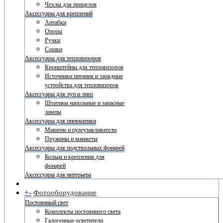
Чехлы для прицелов
Аксессуары для креплений
Антабки
Опоры
Ручки
Сошки
Аксессуары для тепловизоров
Кронштейны для тепловизоров
Источники питания и зарядные
устройства для тепловизоров
Аксессуары для луп и линз
Штативы напольные и запасные
лампы
Аксессуары для пневматики
Мишени и пулеулавливатели
Пружины и манжеты
Аксессуары для подствольных фонарей
Кольца и крепления для
фонарей
Аксессуары для интерьера
+
-
Фотооборудование
Постоянный свет
Комплекты постоянного света
Галогенные осветители