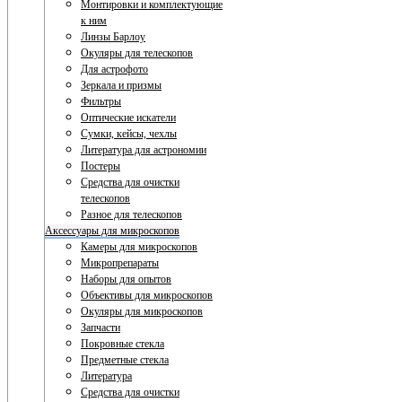
Монтировки и комплектующие
к ним
Линзы Барлоу
Окуляры для телескопов
Для астрофото
Зеркала и призмы
Фильтры
Оптические искатели
Сумки, кейсы, чехлы
Литература для астрономии
Постеры
Средства для очистки
телескопов
Разное для телескопов
Аксессуары для микроскопов
Камеры для микроскопов
Микропрепараты
Наборы для опытов
Объективы для микроскопов
Окуляры для микроскопов
Запчасти
Покровные стекла
Предметные стекла
Литература
Средства для очистки