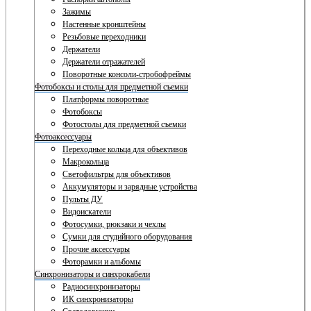
Зажимы
Настенные кронштейны
Резьбовые переходники
Держатели
Держатели отражателей
Поворотные консоли-стробофреймы
Фотобоксы и столы для предметной съемки
Платформы поворотные
Фотобоксы
Фотостолы для предметной съемки
Фотоаксессуары
Переходные кольца для объективов
Макрокольца
Светофильтры для объективов
Аккумуляторы и зарядные устройства
Пульты ДУ
Видоискатели
Фотосумки, рюкзаки и чехлы
Сумки для студийного оборудования
Прочие аксессуары
Фоторамки и альбомы
Синхронизаторы и синхрокабели
Радиосинхронизаторы
ИК синхронизаторы