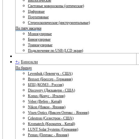
Биологические
Световые микроскопы (оптические)
Цифровые
Портативные
Стереоскопические (инструментальные)
По типу насадки
Монокулярные
Бинокулярные
Тринокулярные
Подключение по USB (LCD экран)
+
-
Бинокли
По бренду
Levenhuk (Левенгук - США)
Bresser (Брессер - Германия)
БПЦ (КОМЗ - Россия)
Discovery (Дискавери - США)
Konus (Конус - Италия)
Veber (Вебер - Китай)
Nikon (Никон - Япония)
Vixen Optics (Виксен Оптикс - Япония)
Celestron (Селестрон - США)
Kromatech (Кроматек - Китай)
LUNT Solar Systems (Германия)
Pentax (Пентакс - Япония)