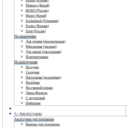
Konus (Италия)
Микмед (Китай)
ВОМЗ (Россия)
Bigger (Китай)
Eschenbach (Германия)
Kenko (Япония)
Zenit (Россия)
По назначению
Для чтения (просмотровая)
Ювелирная (часовая)
Для шитья (текстильная)
Измерительные
По конструкции
На ручке
Складная
Настольная (на штативе)
Налобная
На очковой оправе
Линза Френеля
С подсветкой
Цифровая
+
-
Аксессуары
Аксессуары для телескопов
Камеры для телескопов