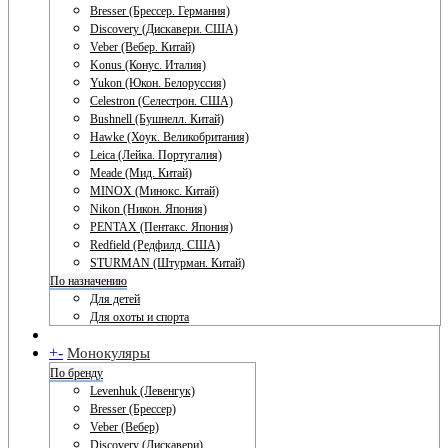
Bresser (Брессер. Германия)
Discovery (Дискавери. США)
Veber (Вебер. Китай)
Konus (Конус. Италия)
Yukon (Юкон. Белоруссия)
Celestron (Селестрон. США)
Bushnell (Бушнелл. Китай)
Hawke (Хоук. Великобритания)
Leica (Лейка. Португалия)
Meade (Мид. Китай)
MINOX (Минокс. Китай)
Nikon (Никон. Япония)
PENTAX (Пентакс. Япония)
Redfield (Редфилд. США)
STURMAN (Штурман. Китай)
По назначению
Для детей
Для охоты и спорта
+
-
Монокуляры
По бренду
Levenhuk (Левенгук)
Bresser (Брессер)
Veber (Вебер)
Discovery (Дискавери)