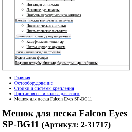
Нивелиры оптические
Лазерные дальномеры
Приборы неразрушающего контроля
Пневматические винтовки и пистолеты
Пневматические винтовки
Пневматические пистолеты
Оружейный тюнинг, уход за оружием
Камуфляжная лента и др.
Чистка и уход за оружием
Очки и наушники для стрельбы
Подствольные фонари
Подзорные трубы, бинокли, барометры и др. из бронзы
Главная
Фотооборудование
Стойки и системы крепления
Противовесы и колеса для стоек
Мешок для песка Falcon Eyes SP-BG11
Мешок для песка Falcon Eyes
SP-BG11
(Артикул: 2-31717)