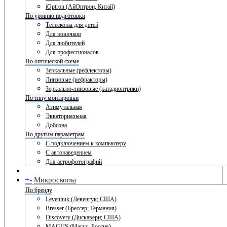
iOptron (АйОптрон, Китай)
По уровню подготовки
Телескопы для детей
Для новичков
Для любителей
Для профессионалов
По оптической схеме
Зеркальные (рефлекторы)
Линзовые (рефракторы)
Зеркально-линзовые (катадиоптрики)
По типу монтировки
Азимутальная
Экваториальная
Добсона
По другим параметрам
С подключением к компьютеру
С автонаведением
Для астрофотографий
+
-
Микроскопы
По бренду
Levenhuk (Левенгук; США)
Bresser (Брессер; Германия)
Discovery (Дискавери; США)
MAGUS (Магус; Россия)