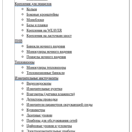
Крепления для прицелов
Кольца
Боковые кронштейны
Моноблоки
Базы и планки
Крепления на WEAVER
Крепления на ласточкин хвост
ПНВ
Бинокли ночного видения
Монокуляры ночного видения
Прицелы ночного видения
Тепловизоры
Монокуляры тепловизоры
Тепловизионные бинокли
Измерительные инструменты
Видеоэндоскопы
Измерительные рулетки
Влагомеры (датчики влажности)
Детекторы проводки
Измерители параметров окружающей среды
Курвиметры
Лазерные уровни
Приборы для обслуживания сетей
Цифровые уровни и угломеры
Электроизмерительные приборы