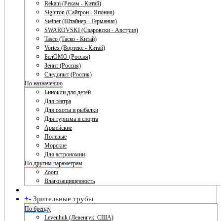
Rekam (Рекам - Китай)
Sightron (Сайтрон - Япония)
Steiner (Штайнер - Германия)
SWAROVSKI (Сваровски - Австрия)
Tasco (Таско - Китай)
Vortex (Вортекс - Китай)
БелОМО (Россия)
Зенит (Россия)
Следопыт (Россия)
По назначению
Бинокли для детей
Для театра
Для охоты и рыбалки
Для туризма и спорта
Армейские
Полевые
Морские
Для астрономии
По другим параметрам
Zoom
Влагозащищенность
+
-
Зрительные трубы
По бренду
Levenhuk (Левенгук. США)