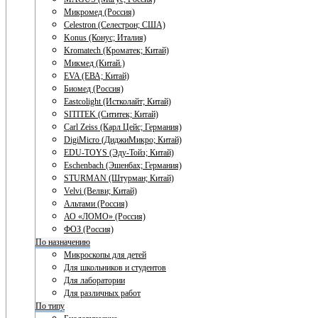
Микромед (Россия)
Celestron (Селестрон; США)
Konus (Конус; Италия)
Kromatech (Кроматек; Китай)
Микмед (Китай.)
EVA (ЕВА; Китай)
Биомед (Россия)
Eastcolight (Истколайт; Китай)
SITITEK (Сититек; Китай)
Carl Zeiss (Карл Цейс; Германия)
DigiMicro (ДиджиМикро; Китай)
EDU-TOYS (Эду-Тойз; Китай)
Eschenbach (Эшенбах; Германия)
STURMAN (Штурман; Китай)
Velvi (Велви; Китай)
Альтами (Россия)
АО «ЛОМО» (Россия)
ФОЗ (Россия)
По назначению
Микроскопы для детей
Для школьников и студентов
Для лаборатории
Для различных работ
По типу