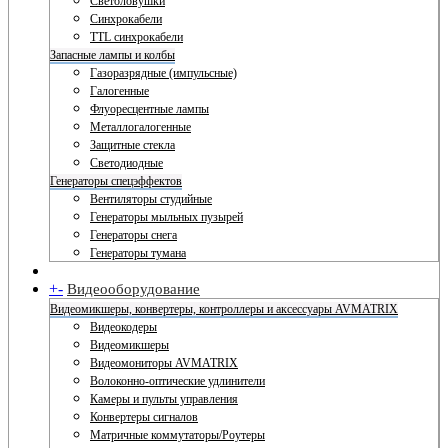
Светоловушки
Синхрокабели
TTL синхрокабели
Запасные лампы и колбы
Газоразрядные (импульсные)
Галогенные
Флуоресцентные лампы
Металлогалогенные
Защитные стекла
Светодиодные
Генераторы спецэффектов
Вентиляторы студийные
Генераторы мыльных пузырей
Генераторы снега
Генераторы тумана
+
-
Видеооборудование
Видеомикшеры, конвертеры, контроллеры и аксессуары AVMATRIX
Видеокодеры
Видеомикшеры
Видеомониторы AVMATRIX
Волоконно-оптические удлинители
Камеры и пульты управления
Конвертеры сигналов
Матричные коммутаторы/Роутеры