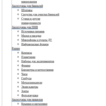
микроскопов
Аксессуары для биноклей
Штативы
Средства для очистки биноклей
Сумки и другие
принадлежности
Аксессуары для ПНВ
Источники питания
Маски и насадки
Микрофоны и пульты ДУ
Инфракрасные фонари
Разное
Компасы
Планетарии
Наборы для экспериментов
Фонари
Барометры и метеостанции
Часы
Глобусы
Металлоискатели
Экшн-камеры
Зонты
Фотоловушки
Аксессуары для прицелов
Крышки и наглазники