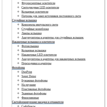
Флуоресцентные осветители
Светодиодные LED осветители
Кольцевые осветители
Патроны для ламп источников постоянного света
Студийные вспышки
Комплекты импульсного света
Студийные моноблоки
Лампы вспышки
Аккумуляторы и адаптеры для студийных вспышек
Накамерные вспышки и осветители
Фотовспышки
Кольцевые вспышки
Накамерные LED осветители
Аккумуляторы и адаптеры для накамерных вспышек
Переходники и адаптеры
Фотофоны
DigiPrint
Super Dense
Бумажные фотофоны
На пружине
Пластиковые фотофоны
Тканевые фотофоны
Флизелиновые
Светоформирующие насадки и отражатели
Софтбоксы