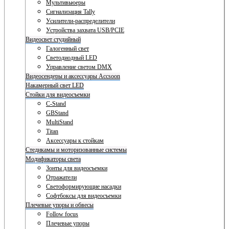
Мультивьюеры
Сигнализация Tally
Усилители-распределители
Устройства захвата USB/PCIE
Видеосвет студийный
Галогенный свет
Светодиодный LED
Управление светом DMX
Видеосендеры и аксессуары Accsoon
Накамерный свет LED
Стойки для видеосъемки
C-Stand
GBStand
MultiStand
Titan
Аксессуары к стойкам
Стедикамы и моторизованные системы
Модификаторы света
Зонты для видеосъемки
Отражатели
Светоформирующие насадки
Софтбоксы для видеосъемки
Плечевые упоры и обвесы
Follow focus
Плечевые упоры