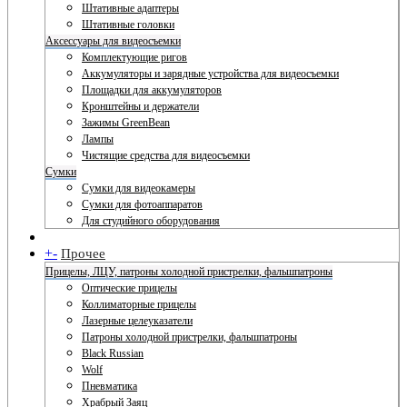
Штативные адаптеры
Штативные головки
Аксессуары для видеосъемки
Комплектующие ригов
Аккумуляторы и зарядные устройства для видеосъемки
Площадки для аккумуляторов
Кронштейны и держатели
Зажимы GreenBean
Лампы
Чистящие средства для видеосъемки
Сумки
Сумки для видеокамеры
Сумки для фотоаппаратов
Для студийного оборудования
+
-
Прочее
Прицелы, ЛЦУ, патроны холодной пристрелки, фальшпатроны
Оптические прицелы
Коллиматорные прицелы
Лазерные целеуказатели
Патроны холодной пристрелки, фальшпатроны
Black Russian
Wolf
Пневматика
Храбрый Заяц