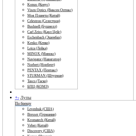
Konus (Конус)
Vixen Optics (Виксен Оптикс)
Моя Планета (Китай)
Celestron (Селестрон)
Bushnell (Бушнелл)
Carl Zeiss (Карл Цейс)
Eschenbach (Эшенбах)
Kenko (Кенко)
Leica (Лейка)
MINOX (Минокс)
Navigator (Навигатор)
Norbert (Норберт)
PENTAX (Пентакс)
STURMAN (Штурман)
Tasco (Таско)
БПЦ (КОМЗ)
+
-
Лупы
По бренду
Levenhuk (США)
Bresser (Германия)
Kromatech (Китай)
Veber (Китай)
Discovery (США)