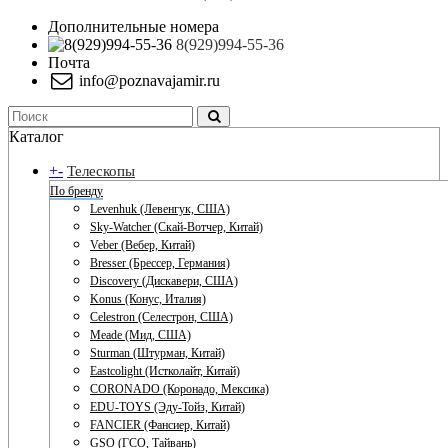
Дополнительные номера
8(929)994-55-36
Почта
info@poznavajamir.ru
Каталог
+
-
Телескопы
По бренду
Levenhuk (Левенгук, США)
Sky-Watcher (Скай-Вотчер, Китай)
Veber (Вебер, Китай)
Bresser (Брессер, Германия)
Discovery (Дискавери, США)
Konus (Конус, Италия)
Celestron (Селестрон, США)
Meade (Мид, США)
Sturman (Штурман, Китай)
Eastcolight (Истколайт, Китай)
CORONADO (Коронадо, Мексика)
EDU-TOYS (Эду-Тойз, Китай)
FANCIER (Фансиер, Китай)
GSO (ГСО, Тайвань)