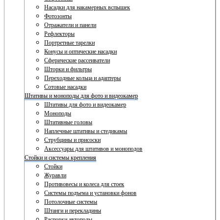
Насадки для накамерных вспышек
Фотозонты
Отражатели и панели
Рефлекторы
Портретные тарелки
Конусы и оптические насадки
Сферические рассеиватели
Шторки и фильтры
Переходные кольца и адаптеры
Сотовые насадки
Штативы и моноподы для фото и видеокамер
Штативы для фото и видеокамер
Моноподы
Штативные головы
Наплечные штативы и стедикамы
Струбцины и присоски
Аксессуары для штативов и моноподов
Стойки и системы крепления
Стойки
Журавли
Противовесы и колеса для стоек
Системы подъема и установки фонов
Потолочные системы
Штанги и перекладины
Распорки автополы