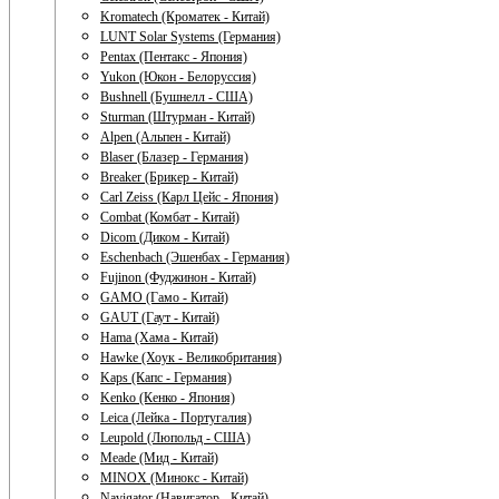
Kromatech (Кроматек - Китай)
LUNT Solar Systems (Германия)
Pentax (Пентакс - Япония)
Yukon (Юкон - Белоруссия)
Bushnell (Бушнелл - США)
Sturman (Штурман - Китай)
Alpen (Альпен - Китай)
Blaser (Блазер - Германия)
Breaker (Брикер - Китай)
Carl Zeiss (Карл Цейс - Япония)
Combat (Комбат - Китай)
Dicom (Диком - Китай)
Eschenbach (Эшенбах - Германия)
Fujinon (Фуджинон - Китай)
GAMO (Гамо - Китай)
GAUT (Гаут - Китай)
Hama (Хама - Китай)
Hawke (Хоук - Великобритания)
Kaps (Капс - Германия)
Kenko (Кенко - Япония)
Leica (Лейка - Португалия)
Leupold (Люпольд - США)
Meade (Мид - Китай)
MINOX (Минокс - Китай)
Navigator (Навигатор - Китай)