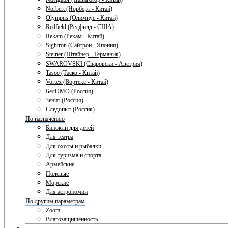
Norbert (Норберт - Китай)
Olympus (Олимпус - Китай)
Redfield (Редфилд - США)
Rekam (Рекам - Китай)
Sightron (Сайтрон - Япония)
Steiner (Штайнер - Германия)
SWAROVSKI (Сваровски - Австрия)
Tasco (Таско - Китай)
Vortex (Вортекс - Китай)
БелОМО (Россия)
Зенит (Россия)
Следопыт (Россия)
По назначению
Бинокли для детей
Для театра
Для охоты и рыбалки
Для туризма и спорта
Армейские
Полевые
Морские
Для астрономии
По другим параметрам
Zoom
Влагозащищенность