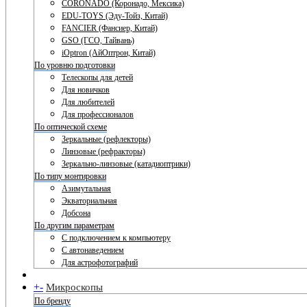
CORONADO (Коронадо, Мексика)
EDU-TOYS (Эду-Тойз, Китай)
FANCIER (Фансиер, Китай)
GSO (ГСО, Тайвань)
iOptron (АйОптрон, Китай)
По уровню подготовки
Телескопы для детей
Для новичков
Для любителей
Для профессионалов
По оптической схеме
Зеркальные (рефлекторы)
Линзовые (рефракторы)
Зеркально-линзовые (катадиоптрики)
По типу монтировки
Азимутальная
Экваториальная
Добсона
По другим параметрам
С подключением к компьютеру
С автонаведением
Для астрофотографий
+
-
Микроскопы
По бренду