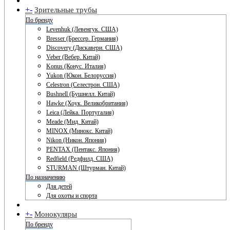
+
-
Зрительные трубы
По бренду
Levenhuk (Левенгук. США)
Bresser (Брессер. Германия)
Discovery (Дискавери. США)
Veber (Вебер. Китай)
Konus (Конус. Италия)
Yukon (Юкон. Белоруссия)
Celestron (Селестрон. США)
Bushnell (Бушнелл. Китай)
Hawke (Хоук. Великобритания)
Leica (Лейка. Португалия)
Meade (Мид. Китай)
MINOX (Минокс. Китай)
Nikon (Никон. Япония)
PENTAX (Пентакс. Япония)
Redfield (Редфилд. США)
STURMAN (Штурман. Китай)
По назначению
Для детей
Для охоты и спорта
+
-
Монокуляры
По бренду