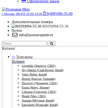
Оформление заказа
8(499)396-35-49
г. Москва, ПН-ПТ 10:00-19:00
Дополнительные номера
8(929)994-55-36
Почта
info@poznavajamir.ru
Каталог
+
-
Телескопы
По бренду
Levenhuk (Левенгук, США)
Sky-Watcher (Скай-Вотчер, Китай)
Veber (Вебер, Китай)
Bresser (Брессер, Германия)
Discovery (Дискавери, США)
Konus (Конус, Италия)
Celestron (Селестрон, США)
Meade (Мид, США)
Sturman (Штурман, Китай)
Eastcolight (Истколайт, Китай)